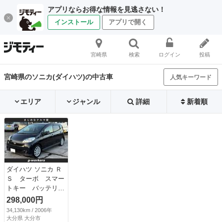
アプリならお得な情報を見逃さない！
インストール
アプリで開く
宮崎県
検索
ログイン
投稿
宮崎県のソニカ(ダイハツ)の中古車
人気キーワード
エリア
ジャンル
詳細
新着順
ダイハツ ソニカ Ｒ
Ｓ ターボ スマー
トキー バッテリー
新品 タイヤ８部山
298,000円
（ミネルバ ２０２
34,130km / 2006年
３年製造） 純正ア
大分県 大分市