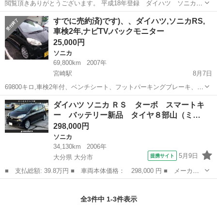
閲覧頂きありがとうございます。 平成18年登録 ダイハツ ソニカ
RS Limited 走行 → 16.9万Km 車検 → R5年9月迄 イン
宮崎
宮崎市
ソニカ
車両
すでに売約済)です)、、ダイハツ,ソニカRS,
タークーラーターボ、オートマ、エアコン、パワステ、 ...
車検2年,ナビTV,バックモニター
25,000円
ソニカ
69,800km
2007年
宮崎駅
8月7日
69800キロ,車検2年付、ベンチシート、フットパーキングブレーキ、
パワステ,ﾊﾟﾜｰｳｨﾝﾄﾞ,電格リモコンミラー,オートAC,バックモニター,
宮崎
宮崎市
宮崎駅
ソニカ
エンジン
ダイハツ ソニカ ＲＳ ターボ スマートキ
ＣＶＴ無段変速オートマチック、キーフリーシステム付リモコンキー
ー バッテリー新品 タイヤ８部山（ミ…
(車に近づくと...
298,000円
ソニカ
34,130km
2006年
5月9日
提携サイト
大分県 大分市
■ 支払総額: 39.8万円 ■ 車両本体価格： 298,000 円 ■ メーカー
名： ダイハツ ■ 車種名： ソニカ ■ グレード名： ＲＳ ター
大分
大分市
ソニカ
ボ スマートキー バッテリー新品 タイヤ８部山（ミネルバ ２０
全3件中 1-3件表示
２３年製造）...