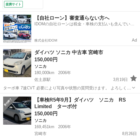
ルミホイール ＥＴ
提携サイト
Ｃ ＨＩＤ ベンチ
シート ＣＶＴ 盗
【自社ローン】審査通らない方へ
難防止システム Ａ
IDOMの自社ローンは税金・車検の支払いも含んでいる
ＢＳ ＣＤ （車検
ので毎月の支払額は一定
整備付）
Ad
株式会社IDOM
ダイハツ ソニカ 中古車 宮崎市
150,000円
ソニカ
180,000km
2006年
佐土原駅
3月19日
ターボ車 7速CVT 必要により写真や状態の質問受けます。 よろしくお
願いします。 ただいま会社の駐車場で眠っております。バッテリーが
宮崎
宮崎市
佐土原駅
ソニカ
バッテリー
【車検R5年9月】ダイハツ ソニカ RS
上がっているので、現車確認は早めにお知らせください。 車検切れ。
Limited ターボ付
150,000円
ソニカ
169,451km
2006年
宮崎市
8月26日