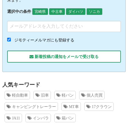
選択中の条件
宮崎県
中古車
ダイハツ
ソニカ
ジモティーメルマガにも登録する
新着投稿の通知をメールで受け取る
人気キーワード
軽自動車
旧車
軽バン
個人売買
キャンピングトレーラー
MT車
17クラウン
JA11
インパラ
箱バン