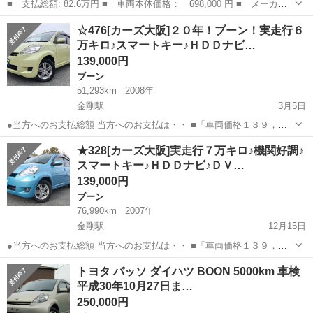
■ 支払総額: 82.6万円 ■ 車両本体価格： 698,000 円 ■ メーカー
名： ダイハツ ■ 車種名： ブーン ■ グレード名： シルク Ｓ
奈良
橿原市
ブーン
☆476[カーズ大阪]２０年！ブーン！実走行６
ＡＩＩ ドラレコ 純正ナビＮＭＺＫ－Ｗ８７Ｄ フルセグＴＶ Ｂ
万キロ♪スマートキー♪ＨＤＤナビ…
ｌｕｅｔｏｏ...
139,000円
ブーン
51,293km
2008年
金剛駅
3月5日
●当方へのお支払総額 当方へのお支払は・・ ■「車両価格１３９，０
００円」＋「リサイクル料９，５１０円」 ■だけです！ ●程度良好の
大阪
大阪狭山市
金剛駅
ブーン
無料
★328[カーズ大阪]実走行７万キロ♪機関好調♪
「２０年！ブーン 黄色！」が入庫しました！● ●実走行６万キロ！ス
スマートキー♪ＨＤＤナビ♪ＤＶ…
マートキ...
139,000円
ブーン
76,990km
2007年
金剛駅
12月15日
●当方へのお支払総額 当方へのお支払は・・ ■「車両価格１３９，０
００円」＋「リサイクル料９，５１０円」 ■だけです！ ●程度良好の
大阪
大阪狭山市
金剛駅
ブーン
無料
トヨタ パッソ ダイハツ BOON 5000km 車検
「ブーン 薄青！」が入庫しました！● ●実走行７万キロ！スマートキ
平成30年10月27日ま…
ー！ＨＤ...
250,000円