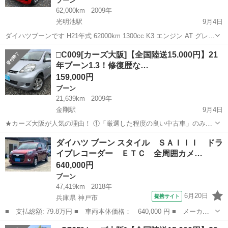
ブーン
62,000km
2009年
光明池駅
9月4日
ダイハツブーンです H21年式 62000km 1300cc K3 エンジン AT グレー
ドCX ブレーキパッド前後共に まだ半分くらいあります タイヤも半分
大阪
堺市
光明池駅
ブーン
スマート
□C009[カーズ大阪]【全国陸送15.000円】21
以上山あります エアコンもおkです バッテリーも新品に交換しま...
年ブーン1.3！修復歴な…
159,000円
ブーン
21,639km
2009年
金剛駅
9月4日
★カーズ大阪が人気の理由！ ①「厳選した程度の良い中古車」のみを
仕入れています！ ②最低限の利益のみを頂戴した「どこよりも安い価
大阪
大阪狭山市
金剛駅
ブーン
車両
ダイハツ ブーン スタイル ＳＡＩＩＩ ドラ
格設定」！ ③自社スタッフが、「内外装共に綺麗にクリーニング」を
イブレコーダー ＥＴＣ 全周囲カメ…
実施しています！ ④テス...
640,000円
ブーン
47,419km
2018年
6月20日
提携サイト
兵庫県 神戸市
■ 支払総額: 79.8万円 ■ 車両本体価格： 640,000 円 ■ メーカー
名： ダイハツ ■ 車種名： ブーン ■ グレード名： スタイル
兵庫
神戸市
ブーン