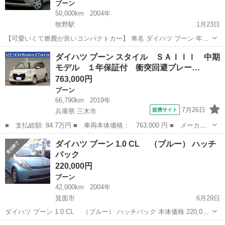
ブーン
50,000km
2004年
牧野駅
1月23日
【可愛いくて燃費が良いコンパクトカー】 車名 ダイハツ ブーン 年式
16年式 排気量 1300cc 走行距離 50000km 普段の車として乗ってます
大阪
枚方市
牧野駅
ブーン
コンパクトカー
ダイハツ ブーン スタイル ＳＡＩＩＩ 中期
ので走行距離は伸びます。 車検 平成30年10月27日まで ...
モデル １年保証付 衝突回避ブレー…
763,000円
ブーン
66,790km
2019年
7月26日
提携サイト
兵庫県 三木市
■ 支払総額: 84.7万円 ■ 車両本体価格： 763,000 円 ■ メーカー
名： ダイハツ ■ 車種名： ブーン ■ グレード名： スタイル
兵庫
三木市
ブーン
ダイハツ ブーン 1.0 CL （ブルー） ハッチ
ＳＡＩＩＩ 中期モデル １年保証付 衝突回避ブレーキ ＬＥＤヘ
バック
ッドライト ...
220,000円
ブーン
42,000km
2004年
箕面市
6月29日
ダイハツ ブーン 1.0 CL （ブルー） ハッチバック 本体価格 220,000
円 年式(初度登録年):2004(H16) 走行距離:4.2万km 修復歴:なし リサイ