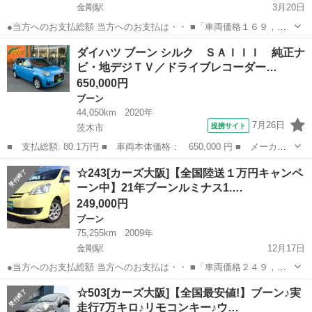
金剛駅
3月20日
●当方へのお支払総額 当方へのお支払は・・ ■「車両価格１６９，０
００円」＋「リサイクル料９，５１０円」 ■だけです！ 【全国陸送費
大阪
大阪狭山市
金剛駅
ブーン
車両
ダイハツ ブーン シルク ＳＡＩＩＩ 純正ナ
１０，０００円キャンペーン中】 ●「ブーン 白！」が入庫しました！
ビ・地デジＴＶ／ドライブレコーダー…
● ●...
650,000円
ブーン
44,050km
2020年
7月26日
提携サイト
茨木市
■ 支払総額: 80.1万円 ■ 車両本体価格： 650,000 円 ■ メーカー
名： ダイハツ ■ 車種名： ブーン ■ グレード名： シルク Ｓ
大阪
茨木市
ブーン
☆243[カーズ大阪]【全国陸送１万円キャンペ
ＡＩＩＩ 純正ナビ・地デジＴＶ／ドライブレコーダー／バックカメ
ーン中】21年ブーンルミナス1.…
ラ／スマート...
249,000円
ブーン
75,255km
2009年
金剛駅
12月17日
●当方へのお支払総額 当方へのお支払は・・ ■「車両価格２４９，０
００円」＋「リサイクル料１０，５５０円」 ■だけです！ 【全国陸送
大阪
大阪狭山市
金剛駅
ブーン
車両
☆503[カーズ大阪]【全国最安値!】ブーン♪実
費１０，０００円キャンペーン中！】 ●「ブーンルミナス 黄！」が入
走行7万キロ♪リモコンキー♪ウ…
庫しまし...