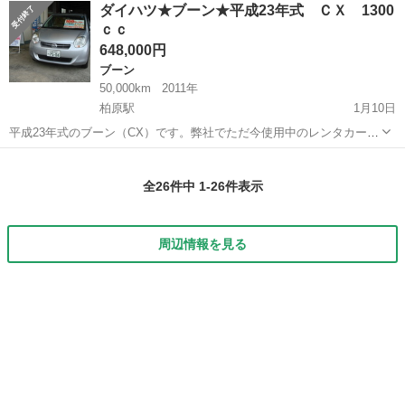
大阪
箕面市
ブーン
法定
ダイハツ★ブーン★平成23年式 ＣＸ 1300
クル料:リ済別 車検:車検残：無（購入時に新...
ｃｃ
648,000円
ブーン
50,000km
2011年
柏原駅
1月10日
平成23年式のブーン（CX）です。弊社でただ今使用中のレンタカーを
販売致します。 レンタカーの中古車は何度かレンタルしてみて、お気
大阪
柏原市
柏原駅
ブーン
レンタカー
に入りいただければお買い上げください！ ◆車両本体価格59.8万円
全26件中 1-26件表示
（総支払額：64.8...
周辺情報を見る