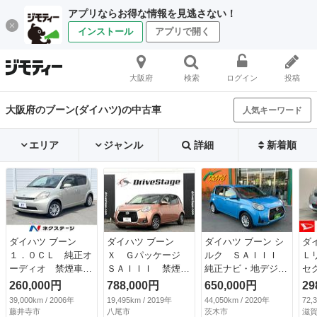
アプリならお得な情報を見逃さない！
インストール
アプリで開く
大阪府
検索
ログイン
投稿
大阪府のブーン(ダイハツ)の中古車
人気キーワード
エリア
ジャンル
詳細
新着順
ダイハツ ブーン
ダイハツ ブーン
ダイハツ ブーン シ
ダ
１．０ＣＬ 純正オ
Ｘ Ｇパッケージ
ルク ＳＡＩＩＩ
Ｌ
ーディオ 禁煙車
ＳＡＩＩＩ 禁煙
純正ナビ・地デジＴ
セ
ドラレコ ＥＴＣ
衝突軽減 スマアシ
Ｖ／ドライブレコー
メ
260,000円
788,000円
650,000円
29
ＣＤ再生 キーレ
３ 純正ナビ バッ
ダー／バックカメラ
フ
39,000km / 2006年
19,495km / 2019年
44,050km / 2020年
72,
ス 電動格納ミラ
クカメラ ＥＴＣ
／スマートアシスト
ク
藤井寺市
八尾市
茨木市
滋賀