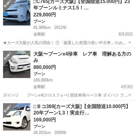
□C765[カーズ大阪]【全国陸送15.000円】23
ＳＡＩＩＩ ドライブレコーダー ＥＴＣ 全周囲カメラ ナビ Ｔ
年ブーンルミナス1.5！…
Ｖ クリアラ...
229,000円
ブーン
91,985km
2012年
金剛駅
8月20日
★カーズ大阪が人気の理由！ ①「厳選した程度の良い中古車」のみを
仕入れています！ ②最低限の利益のみを頂戴した「どこよりも安い価
大阪
大阪狭山市
金剛駅
ブーン
車両
大阪〜ブーンx4珍車 レア車 理解ある方の
格設定」！ ③自社スタッフが、「内外装共に綺麗にクリーニング」を
み
実施しています！ ④テス...
880,000円
ブーン
165,800km
金剛駅
4月3日
ダイハツ ブーンx4(クロスフォー) 競技車両ベース車 ダイハツ ブー
ンX4 4WDターボ 直4気筒 DOHC936cc(タイミングチェーン式) エンジ
大阪
大阪狭山市
金剛駅
ブーン
車両
□Ｂコ369[カーズ大阪]【全国陸送10.000円】
ン形式 KJ-VET 珍しい車だと思います。 ほぼほぼ被らないと思...
20年ブーン1.3！実走行…
169,000円
ブーン
26,001km
2008年