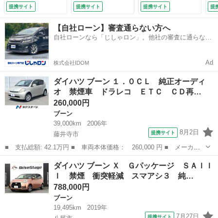
ー プライバシーガ
スマートキー フル
（検9.2）
ｔ
提携サイト
提携サイト
提携サイト
提
ラス （車検整備
セグ 走行中視聴可
再
付）
能 Ｂｌｕｅｔｏｏ
ト
【自社ローン】審査通らない方へ
ｔｈ ＤＶＤ ＵＳ
ト
自社ローンなら「じしゃロン」。他社の審査に通らなか
Ｂ ドラレコ ＬＥ
ミ
った方も
Ｄヘッドライト 前
ル
後クリアランスソナ
交
Ad
株式会社IDOM
ー 車検整備付
備
（車検整備付）
ダイハツ ブーン １．０ＣＬ 純正オーディ
オ 禁煙車 ドラレコ ＥＴＣ ＣＤ再…
260,000円
ブーン
39,000km
2006年
8月2日
提携サイト
藤井寺市
■ 支払総額: 42.1万円 ■ 車両本体価格： 260,000 円 ■ メーカー
名： ダイハツ ■ 車種名： ブーン ■ グレード名： １．０Ｃ
大阪
藤井寺市
ブーン
ダイハツ ブーン Ｘ Ｇパッケージ ＳＡＩＩ
Ｌ 純正オーディオ 禁煙車 ドラレコ ＥＴＣ ＣＤ再生 キーレ
Ｉ 禁煙 衝突軽減 スマアシ３ 純…
ス 電動格納ミ...
788,000円
ブーン
19,495km
2019年
7月27日
提携サイト