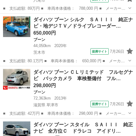
八尾市
■ 支払総額: 89万円 ■ 車両本体価格： 788,000 円 ■ メーカー
名： ダイハツ ■ 車種名： ブーン ■ グレード名： Ｘ Ｇパッ
大阪
八尾市
ブーン
ダイハツ ブーン シルク ＳＡＩＩＩ 純正ナ
ケージ ＳＡＩＩＩ 禁煙 衝突軽減 スマアシ３ 純正ナビ バッ
ビ・地デジＴＶ／ドライブレコーダー…
クカメラ ＥＴＣ...
650,000円
ブーン
44,050km
2020年
7月26日
提携サイト
茨木市
■ 支払総額: 80.1万円 ■ 車両本体価格： 650,000 円 ■ メーカー
名： ダイハツ ■ 車種名： ブーン ■ グレード名： シルク Ｓ
大阪
茨木市
ブーン
ダイハツ ブーン ＣＬリミテッド フルセグナ
ＡＩＩＩ 純正ナビ・地デジＴＶ／ドライブレコーダー／バックカメ
ビ バックカメラ 車検整備付 フル…
ラ／スマート...
298,000円
ブーン
72,363km
2013年
7月26日
提携サイト
滋賀県 草津市
■ 支払総額: 42万円 ■ 車両本体価格： 298,000 円 ■ メーカー
名： ダイハツ ■ 車種名： ブーン ■ グレード名： ＣＬリミテ
滋賀
草津市
ブーン
ダイハツ ブーン スタイル ＳＡＩＩＩ 純正
ッド フルセグナビ バックカメラ 車検整備付 フルセグナビ バ
ナビ 全方位Ｃ ドラレコ アイドリ…
ックカメラ Ｂｌ...