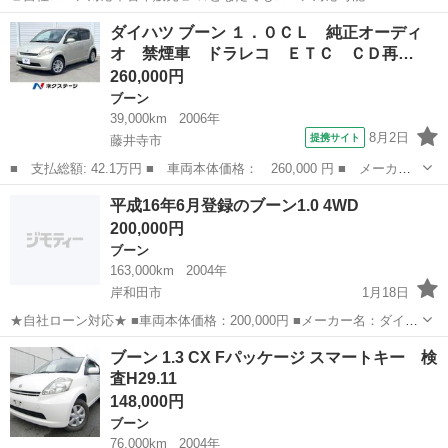
☆ １、勤続年数の短い方や自営業の方 ２、パートを
大阪
大阪市
ブーン
車両
ダイハツ ブーン １．０ＣＬ 純正オーディ
される主婦の方や派遣社員の方 ３、自己破産等をされた方やローンが
オ 禁煙車 ドラレコ ＥＴＣ ＣＤ再…
組めない方x ４、他社様...
260,000円
ブーン
39,000km
2006年
8月2日
提携サイト
藤井寺市
■ 支払総額: 42.1万円 ■ 車両本体価格： 260,000 円 ■ メーカー
名： ダイハツ ■ 車種名： ブーン ■ グレード名： １．０Ｃ
大阪
藤井寺市
ブーン
平成16年6月登録のブーン1.0 4WD
Ｌ 純正オーディオ 禁煙車 ドラレコ ＥＴＣ ＣＤ再生 キーレ
200,000円
ス 電動格納ミ...
ブーン
163,000km
2004年
岸和田市
1月18日
★自社ローン対応★ ■車両本体価格：200,000円 ■メーカー名：ダイハ
ツ ■車種名：ブーン ■排気量：1,000cc ■年式：H16年 ■走行距離：
大阪
岸和田市
ブーン
車両
ブーン 1.3 CX Fパッケージ スマートキー 検
163,000km ■色名：ミントブルー ■駆動方...
査H29.11
148,000円
ブーン
76,000km
2004年