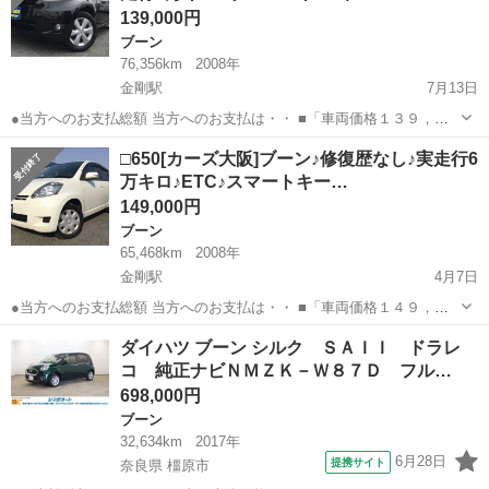
139,000円
ブーン
76,356km
2008年
金剛駅
7月13日
●当方へのお支払総額 当方へのお支払は・・ ■「車両価格１３９，０
００円」＋「リサイクル料９,５１０円」 ■だけです！ ●程度良好の
大阪
大阪狭山市
金剛駅
ブーン
車両
□650[カーズ大阪]ブーン♪修復歴なし♪実走行6
「ブーン！ＣＬ リミテッド！」が入庫しました！！● ●リモコンキ
万キロ♪ETC♪スマートキー…
ー！ウィン...
149,000円
ブーン
65,468km
2008年
金剛駅
4月7日
●当方へのお支払総額 当方へのお支払は・・ ■「車両価格１４９，０
００円」＋「リサイクル料９,５１０円」 ■だけです！ ●程度良好の
大阪
大阪狭山市
金剛駅
ブーン
車両
ダイハツ ブーン シルク ＳＡＩＩ ドラレ
「ブーン！１.３CX！」が入庫しました！！● ●修復歴なし！ETC！ス
コ 純正ナビＮＭＺＫ－Ｗ８７Ｄ フル…
マー...
698,000円
ブーン
32,634km
2017年
6月28日
提携サイト
奈良県 橿原市