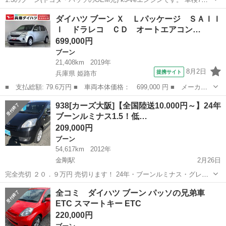
まで17万キロ 普通に走ります。
大阪
吹田市
関大前駅
ブーン
エンジン
ダイハツ ブーン Ｘ Ｌパッケージ ＳＡＩＩ
Ｉ ドラレコ ＣＤ オートエアコン…
699,000円
ブーン
21,408km
2019年
8月2日
提携サイト
兵庫県 姫路市
■ 支払総額: 79.6万円 ■ 車両本体価格： 699,000 円 ■ メーカー
名： ダイハツ ■ 車種名： ブーン ■ グレード名： Ｘ Ｌパッ
兵庫
姫路市
ブーン
938[カーズ大阪]【全国陸送10.000円～】24年
ケージ ＳＡＩＩＩ ドラレコ ＣＤ オートエアコン 走行無制限
ブーンルミナス1.5！低…
１年保証 前...
209,000円
ブーン
54,617km
2012年
金剛駅
2月26日
完全売切 ２０．９万円 売切ります！ 24年・ブーンルミナス・グレー
ドＣＸ・1,500 cc ●当店へのお支払総額 「車両価格」＋「リサイクル
大阪
大阪狭山市
金剛駅
ブーン
車両
全コミ ダイハツ ブーン パッソの兄弟車
料」 だけです！ ◇装備・セールスポイント◇ 〇実走行１０...
ETC スマートキー ETC
220,000円