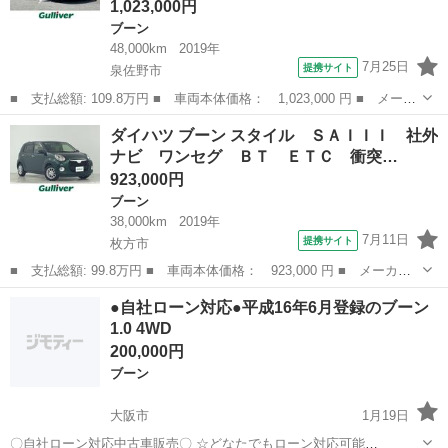
1,023,000円
ブーン
48,000km
2019年
7月25日
提携サイト
泉佐野市
■ 支払総額: 109.8万円 ■ 車両本体価格： 1,023,000 円 ■ メーカ
ー名： ダイハツ ■ 車種名： ブーン ■ グレード名： スタイ
大阪
泉佐野市
ブーン
ダイハツ ブーン スタイル ＳＡＩＩＩ 社外
ル ＳＡＩＩＩ 純正ナビ 全方位Ｃ ドラレコ アイドリングスト
ナビ ワンセグ ＢＴ ＥＴＣ 衝突…
ップ オー...
923,000円
ブーン
38,000km
2019年
7月11日
提携サイト
枚方市
■ 支払総額: 99.8万円 ■ 車両本体価格： 923,000 円 ■ メーカー
名： ダイハツ ■ 車種名： ブーン ■ グレード名： スタイル
大阪
枚方市
ブーン
●自社ローン対応●平成16年6月登録のブーン
ＳＡＩＩＩ 社外ナビ ワンセグ ＢＴ ＥＴＣ 衝突軽減ブレー
1.0 4WD
キ オートハイ...
200,000円
ブーン
大阪市
1月19日
〇自社ローン対応中古車販売〇 ☆どなたでもローン対応可能