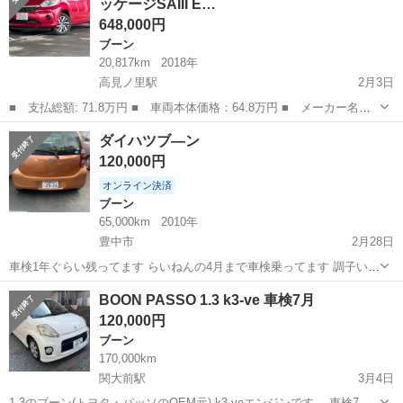
ッケージSAIII E…
■ 排気量：...
648,000円
ブーン
20,817km
2018年
高見ノ里駅
2月3日
■ 支払総額: 71.8万円 ■ 車両本体価格：64.8万円 ■ メーカー名：
ダイハツ ■ 車種名：ブーン ■ グレード名：1.0 X Gパッケージ
大阪
松原市
高見ノ里駅
ブーン
ドラレコ
ダイハツブ—ン
SAIII ■ 付属品 : ETC、ナビ、ドラレコ、バック...
120,000円
オンライン決済
ブーン
65,000km
2010年
豊中市
2月28日
車検1年ぐらい残ってます らいねんの4月まで車検乗ってます 調子いい
よ
大阪
豊中市
ブーン
BOON PASSO 1.3 k3-ve 車検7月
120,000円
ブーン
170,000km
関大前駅
3月4日
1.3のブーン(トヨタ・パッソのOEM元) k3-veエンジンです。 車検7月