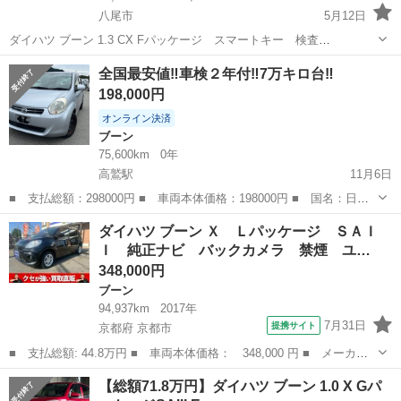
八尾市
5月12日
ダイハツ ブーン 1.3 CX Fパッケージ スマートキー 検査
H29.11 （ホワイト） 低燃費なブーン！ 車検H29.11月迄付いて支払
大阪
八尾市
ブーン
燃費
全国最安値‼️車検２年付‼️7万キロ台‼️
総額23.8万円でご用意しました！ 年式(初度登録年):2004(H16)、 走...
198,000円
オンライン決済
ブーン
75,600km
0年
高鷲駅
11月6日
■ 支払総額：298000円 ■ 車両本体価格：198000円 ■ 国名：日本
■ メーカー名：ダイハツ ■ 車種名：ブーン ■ グレード名：CL ■
大阪
羽曳野市
高鷲駅
ブーン
車両
ダイハツ ブーン Ｘ Ｌパッケージ ＳＡＩ
排気量：1000cc ■ 燃料 : ガソリン ■ ドア枚数 : ...
Ｉ 純正ナビ バックカメラ 禁煙 ユ…
348,000円
ブーン
94,937km
2017年
7月31日
提携サイト
京都府 京都市
■ 支払総額: 44.8万円 ■ 車両本体価格： 348,000 円 ■ メーカー
名： ダイハツ ■ 車種名： ブーン ■ グレード名： Ｘ Ｌパッ
京都
京都市
ブーン
【総額71.8万円】ダイハツ ブーン 1.0 X Gパ
ケージ ＳＡＩＩ 純正ナビ バックカメラ 禁煙 ユーザー買取