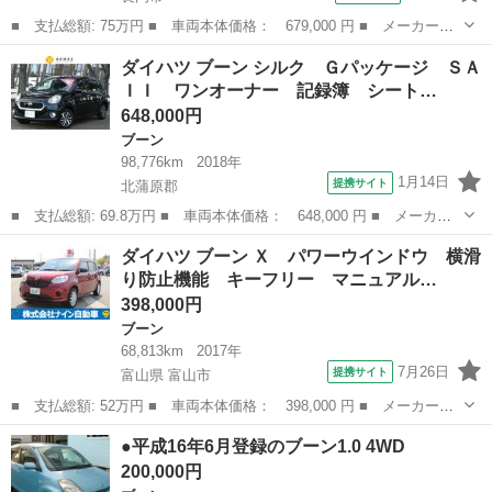
■ 支払総額: 75万円 ■ 車両本体価格： 679,000 円 ■ メーカー
名： ダイハツ ■ 車種名： ブーン ■ グレード名： シルク Ｓ
新潟
長岡市
ブーン
ダイハツ ブーン シルク Ｇパッケージ ＳＡ
ＡＩＩ ナビＴＶ スマートアシスト バックカメラ スマートキ
ＩＩ ワンオーナー 記録簿 シート…
ー ＬＥＤライト ...
648,000円
ブーン
98,776km
2018年
1月14日
提携サイト
北蒲原郡
■ 支払総額: 69.8万円 ■ 車両本体価格： 648,000 円 ■ メーカー
名： ダイハツ ■ 車種名： ブーン ■ グレード名： シルク Ｇ
新潟
北蒲原郡
ブーン
ダイハツ ブーン Ｘ パワーウインドウ 横滑
パッケージ ＳＡＩＩ ワンオーナー 記録簿 シートヒーター 純
り防止機能 キーフリー マニュアル…
正ＴＶナビ ...
398,000円
ブーン
68,813km
2017年
7月26日
提携サイト
富山県 富山市
■ 支払総額: 52万円 ■ 車両本体価格： 398,000 円 ■ メーカー
名： ダイハツ ■ 車種名： ブーン ■ グレード名： Ｘ パワー
富山
富山市
ブーン
●平成16年6月登録のブーン1.0 4WD
ウインドウ 横滑り防止機能 キーフリー マニュアルエアコン ア
200,000円
イドリングストッ...