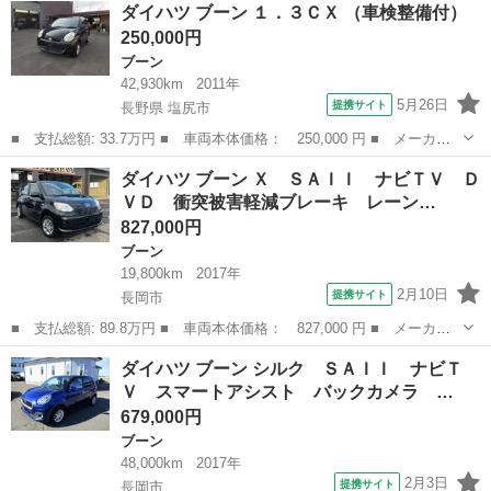
新潟
新潟市
ブーン
ダイハツ ブーン １．３ＣＸ （車検整備付）
リミテッド 純正ナビ／ワンセグＴＶ／バックカメラ／ＥＴＣ／社外
250,000円
ホイール／ス...
ブーン
42,930km
2011年
5月26日
提携サイト
長野県 塩尻市
■ 支払総額: 33.7万円 ■ 車両本体価格： 250,000 円 ■ メーカー
名： ダイハツ ■ 車種名： ブーン ■ グレード名： １．３ＣＸ
長野
塩尻市
ブーン
ダイハツ ブーン Ｘ ＳＡＩＩ ナビＴＶ Ｄ
■ 排気量： 1300cc ■ ドア枚数： 5D ■ ミッション： コラ...
ＶＤ 衝突被害軽減ブレーキ レーン…
827,000円
ブーン
19,800km
2017年
2月10日
提携サイト
長岡市
■ 支払総額: 89.8万円 ■ 車両本体価格： 827,000 円 ■ メーカー
名： ダイハツ ■ 車種名： ブーン ■ グレード名： Ｘ ＳＡＩ
新潟
長岡市
ブーン
ダイハツ ブーン シルク ＳＡＩＩ ナビＴ
Ｉ ナビＴＶ ＤＶＤ 衝突被害軽減ブレーキ レーンキープ アイ
Ｖ スマートアシスト バックカメラ …
ドリングスト...
679,000円
ブーン
48,000km
2017年
2月3日
提携サイト
長岡市