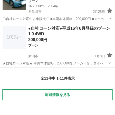
ブーン
163,000km
2004年
糸魚川市
2月25日
〇自社ローン対応中古車販売〇 ■車両本体価格：200,000円 ■メーカー
名：ダイハツ ■車種名：ブーン ■排気量：1,000cc ■年式：H16年 ■走
新潟
糸魚川市
ブーン
車両
●自社ローン対応●平成16年6月登録のブーン
行距離：163,000km ■色名：ミントブルー ...
1.0 4WD
200,000円
ブーン
新潟市
1月8日
★自社ローン対応★ 車両本体価格：200,000円 メーカー名：ダイハツ
車種名：ブーン 排気量：1,000cc 年式：H16年 走行距離：163,000km
新潟
新潟市
ブーン
車両
色名：ミントブルー ...
全11件中 1-11件表示
周辺情報を見る