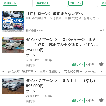
ッドライト シート
ュスタート ドライ
キ
提携サイト
提携サイト
提携サイト
提
ヒーター コムテッ
ブレコーダー 純正
9.
クドライブレコーダ
アルミ ＥＴＣ Ｂ
【自社ローン】審査通らない方へ
ー ＥＴＣ スマー
ｌｕｅｔｏｏｔｈ接
IDOMの自社ローンは税金・車検の支払いも含んでいる
トキー プッシュス
続 バックカメラ
ので毎月の支払額は一定
タート （検9.5）
（車検整備付）
Ad
株式会社IDOM
ダイハツ ブーン Ｘ Ｇパッケージ ＳＡＩ
Ｉ ４ＷＤ 純正フルセグＳＤナビＴＶ…
754,000円
ブーン
69,012km
2016年
7月28日
提携サイト
長岡市
■ 支払総額: 79.7万円 ■ 車両本体価格： 754,000 円 ■ メーカー
名： ダイハツ ■ 車種名： ブーン ■ グレード名： Ｘ Ｇパッ
新潟
長岡市
ブーン
ダイハツ ブーン Ｘ ＳＡＩＩＩ （なし）
ケージ ＳＡＩＩ ４ＷＤ 純正フルセグＳＤナビＴＶ＆バックカメ
895,000円
ラ オートＬ...
ブーン
24,000km
2021年
7月26日
提携サイト
長岡市