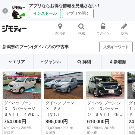
アプリならお得な情報を見逃さない！
インストール
アプリで開く
新潟県
検索
ログイン
投稿
新潟県のブーン(ダイハツ)の中古車
人気キーワード
エリア
ジャンル
詳細
新着順
ダイハツ ブーン
ダイハツ ブーン
ダイハツ ブーン シ
ダ
Ｘ Ｇパッケージ
Ｘ ＳＡＩＩＩ
ルク Ｇパッケー
１
ＳＡＩＩ ４ＷＤ
（なし）
ジ ＳＡＩＩ 衝突
ド
純正フルセグＳＤナ
軽減ブレーキ アイ
セ
754,000円
895,000円
610,000円
24
ビＴＶ＆バックカメ
ドリングストップ
メ
69,012km / 2016年
24,000km / 2021年
57,475km / 2016年
137
ラ オートＬＥＤヘ
横滑り軽減 プッシ
ホ
長岡市
長岡市
胎内市
新