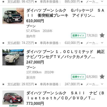
■ 支払総額: 99.4万円 ■ 車両本体価格： 895,000 円 ■ メーカー
名： ダイハツ ■ 車種名： ブーン ■ グレード名： Ｘ ＳＡＩ
新潟
長岡市
ブーン
ダイハツ ブーン シルク Ｇパッケージ ＳＡ
ＩＩ ■ 排気量： 1000cc ■ ドア枚数： 5D ■ ミッション： ...
ＩＩ 衝突軽減ブレーキ アイドリン…
610,000円
ブーン
57,475km
2016年
7月26日
提携サイト
胎内市
■ 支払総額: 74.2万円 ■ 車両本体価格： 610,000 円 ■ メーカー
名： ダイハツ ■ 車種名： ブーン ■ グレード名： シルク Ｇ
新潟
胎内市
ブーン
ダイハツ ブーン １．０ＣＬリミテッド 純正
パッケージ ＳＡＩＩ 衝突軽減ブレーキ アイドリングストップ
ナビ／ワンセグＴＶ／バックカメラ／…
横滑り軽減 ...
247,000円
ブーン
137,000km
2010年
6月29日
提携サイト
新潟市
■ 支払総額: 29.8万円 ■ 車両本体価格： 247,000 円 ■ メーカー
名： ダイハツ ■ 車種名： ブーン ■ グレード名： １．０ＣＬ
新潟
新潟市
ブーン
ダイハツ ブーン シルク ＳＡＩＩ ナビ（Ｂ
リミテッド 純正ナビ／ワンセグＴＶ／バックカメラ／ＥＴＣ／社外
ｌｕｅｔｏｏｔｈ／ＣＤ／ＤＶＤ／Ｔ…
ホイール／ス...
773,000円