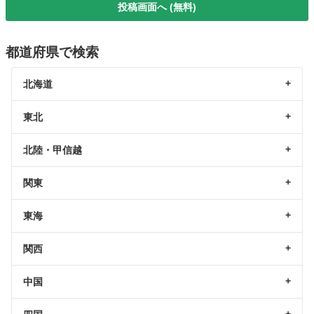
投稿画面へ (無料)
都道府県で検索
北海道
東北
北陸・甲信越
関東
東海
関西
中国