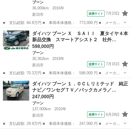
ブーン
36,000km
2016年
7月23日
提携サイト
新潟市
■ 支払総額: 84.8万円 ■ 車両本体価格： 773,000 円 ■ メーカー
名： ダイハツ ■ 車種名： ブーン ■ グレード名： シルク Ｓ
新潟
新潟市
ブーン
ダイハツ ブーン Ｘ ＳＡＩＩ 夏タイヤ４本
ＡＩＩ ナビ（Ｂｌｕｅｔｏｏｔｈ／ＣＤ／ＤＶＤ／ＴＶ） スマー
新品交換 スマートアシスト２ 社外…
トアシスト ...
598,000円
ブーン
30,362km
2019年
7月15日
提携サイト
新潟市
■ 支払総額: 70.3万円 ■ 車両本体価格： 598,000 円 ■ メーカー
名： ダイハツ ■ 車種名： ブーン ■ グレード名： Ｘ ＳＡＩ
新潟
新潟市
ブーン
ダイハツ ブーン １．０ＣＬリミテッド 純正
Ｉ 夏タイヤ４本新品交換 スマートアシスト２ 社外ナビ ワンセ
ナビ／ワンセグＴＶ／バックカメラ／…
グＴＶ バッ...
247,000円
ブーン
137,000km
2010年
6月29日
提携サイト
新潟市
■ 支払総額: 29.8万円 ■ 車両本体価格： 247,000 円 ■ メーカー
名： ダイハツ ■ 車種名： ブーン ■ グレード名： １．０ＣＬ