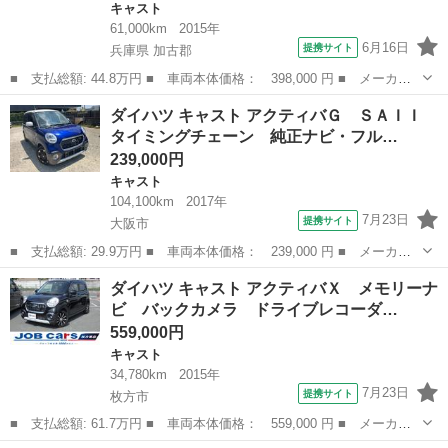
キャスト
61,000km
2015年
6月16日
提携サイト
兵庫県 加古郡
■ 支払総額: 44.8万円 ■ 車両本体価格： 398,000 円 ■ メーカー
名： ダイハツ ■ 車種名： キャスト ■ グレード名： スタイル
兵庫
加古郡
キャスト
ダイハツ キャスト アクティバＧ ＳＡＩＩ
Ｇ ＳＡＩＩ 車検２年付 ナビＴＶ スマキー Ａスト 衝軽Ｂ
タイミングチェーン 純正ナビ・フル…
■ 排気量：...
239,000円
キャスト
104,100km
2017年
7月23日
提携サイト
大阪市
■ 支払総額: 29.9万円 ■ 車両本体価格： 239,000 円 ■ メーカー
名： ダイハツ ■ 車種名： キャスト ■ グレード名： アクティ
大阪
大阪市
キャスト
ダイハツ キャスト アクティバＸ メモリーナ
バＧ ＳＡＩＩ タイミングチェーン 純正ナビ・フルセグＴＶ・バ
ビ バックカメラ ドライブレコーダ…
ックモニター...
559,000円
キャスト
34,780km
2015年
7月23日
提携サイト
枚方市
■ 支払総額: 61.7万円 ■ 車両本体価格： 559,000 円 ■ メーカー
名： ダイハツ ■ 車種名： キャスト ■ グレード名： アクティ