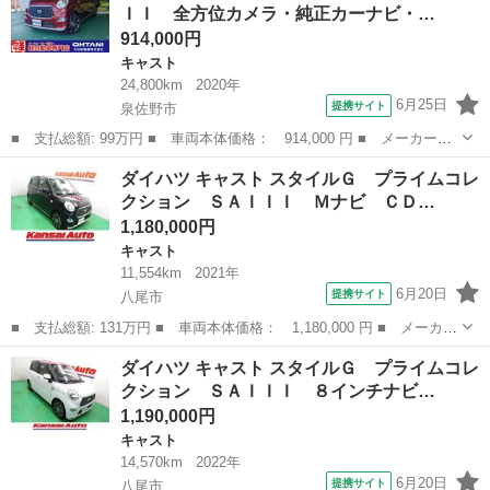
ＩＩ 全方位カメラ・純正カーナビ・…
保証 ワンオーナ...
914,000円
キャスト
24,800km
2020年
6月25日
提携サイト
泉佐野市
■ 支払総額: 99万円 ■ 車両本体価格： 914,000 円 ■ メーカー
名： ダイハツ ■ 車種名： キャスト ■ グレード名： スタイル
大阪
泉佐野市
キャスト
ダイハツ キャスト スタイルＧ プライムコレ
Ｇ ＶＳ ＳＡＩＩＩ 全方位カメラ・純正カーナビ・ドラレコ・Ｅ
クション ＳＡＩＩＩ Ｍナビ ＣＤ…
ＴＣ・ＬＥＤヘッ...
1,180,000円
キャスト
11,554km
2021年
6月20日
提携サイト
八尾市
■ 支払総額: 131万円 ■ 車両本体価格： 1,180,000 円 ■ メーカー
名： ダイハツ ■ 車種名： キャスト ■ グレード名： スタイル
大阪
八尾市
キャスト
ダイハツ キャスト スタイルＧ プライムコレ
Ｇ プライムコレクション ＳＡＩＩＩ Ｍナビ ＣＤ ＤＶＤ フ
クション ＳＡＩＩＩ ８インチナビ…
ルセグ Ｂ...
1,190,000円
キャスト
14,570km
2022年
6月20日
提携サイト
八尾市