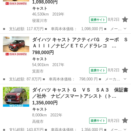
1,098,000円
キャスト
46,530km
2019年
8月2日
提携サイト
寝屋川市
■ 支払総額: 117.8万円 ■ 車両本体価格： 1,098,000 円 ■ メーカ
ー名： ダイハツ ■ 車種名： キャスト ■ グレード名： スポー
大阪
寝屋川市
キャスト
ダイハツ キャスト アクティバＧ ターボ Ｓ
ツＳＡＩＩＩ 純正８インチナビ ＥＴＣ シートヒーター 純正８
ＡＩＩＩ／ナビ／ＥＴＣ／ドラレコ …
インチメ...
798,000円
キャスト
54,901km
2017年
8月2日
提携サイト
箕面市
■ 支払総額: 87.8万円 ■ 車両本体価格： 798,000 円 ■ メーカー
名： ダイハツ ■ 車種名： キャスト ■ グレード名： アクティ
大阪
箕面市
キャスト
ダイハツ キャスト Ｇ ＶＳ ＳＡ３ 保証書
バＧ ターボ ＳＡＩＩＩ／ナビ／ＥＴＣ／ドラレコ １年間走行距
／社外 ナビ／スマートアシスト（ト…
離無制限保証...
1,356,000円
キャスト
8,000km
2022年
8月2日
提携サイト
高槻市
■ 支払総額: 143.8万円 ■ 車両本体価格： 1,356,000 円 ■ メーカ