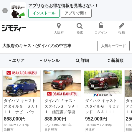
アプリならお得な情報を見逃さない！
インストール
アプリで開く
大阪府
検索
ログイン
投稿
大阪府のキャスト(ダイハツ)の中古車
人気キーワード
エリア
ジャンル
詳細
新着順
ダイハツ キャスト
ダイハツ キャスト
ダイハツ キャスト
ダ
スタイルＧ ＳＡＩ
スタイルＧ ＳＡＩ
スタイルＧ リミテ
ア
ＩＩ ナビ バック
Ｉ 鑑定書／修復歴
ッド ＳＡＩＩＩ
Ｉ
カメラ フロントド
無／点検整備渡し
禁煙車 純正ＳＤナ
Ｔ
868,000円
888,000円
952,000円
25
ラレコ スマートア
鑑定書付き／走行
ビ 全周囲カメラ
ー
8,914km / 2017年
22,700km / 2016年
10,300km / 2019年
119
シストＩＩＩ ナ
２．３万キロ／ナビ
衝突被害軽減システ
ス
吹田市
泉佐野市
摂津市
貝