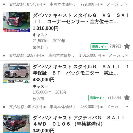
■ 支払総額: 87.4万円 ■ 車両本体価格： 779,000 円 ■ メーカー
名： ダイハツ ■ 車種名： キャスト ■ グレード名： アクティ
大阪
枚方市
キャスト
ダイハツ キャスト スタイルＧ ＶＳ ＳＡＩ
バＸ リミテッド ＳＡＩＩＩ ＥＴＣ バックカメラ ＳＤナビ
ＩＩ コーナーセンサー・全方位モニ…
フルセグ 衝...
1,016,000円
キャスト
21,500km
2020年
7月9日
提携サイト
泉佐野市
■ 支払総額: 109万円 ■ 車両本体価格： 1,016,000 円 ■ メーカー
名： ダイハツ ■ 車種名： キャスト ■ グレード名： スタイル
大阪
泉佐野市
キャスト
ダイハツ キャスト スタイルＧ ＳＡＩＩ １
Ｇ ＶＳ ＳＡＩＩＩ コーナーセンサー・全方位モニターカメラ・
年保証 ＢＴ バックモニター 純正…
シートヒー...
438,000円
キャスト
105,000km
2016年
7月30日
提携サイト
枚方市
■ 支払総額: 49.5万円 ■ 車両本体価格： 438,000 円 ■ メーカー
名： ダイハツ ■ 車種名： キャスト ■ グレード名： スタイル
大阪
枚方市
キャスト
ダイハツ キャスト アクティバＧ ＳＡＩＩ
Ｇ ＳＡＩＩ １年保証 ＢＴ バックモニター 純正ナビ 純正ア
４ＷＤ ０１０６ （車検整備付）
ルミ ＥＴＣ...
349,000円