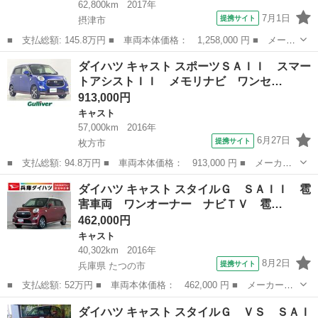
62,800km
2017年
7月1日
提携サイト
摂津市
■ 支払総額: 145.8万円 ■ 車両本体価格： 1,258,000 円 ■ メーカ
ー名： ダイハツ ■ 車種名： キャスト ■ グレード名： スポー
大阪
摂津市
キャスト
ダイハツ キャスト スポーツＳＡＩＩ スマー
ツＳＡ３ 白黒ツートン １７インチ 車高調 ＴＶナビ ・サブコ
トアシストＩＩ メモリナビ ワンセ…
ン７６馬...
913,000円
キャスト
57,000km
2016年
6月27日
提携サイト
枚方市
■ 支払総額: 94.8万円 ■ 車両本体価格： 913,000 円 ■ メーカー
名： ダイハツ ■ 車種名： キャスト ■ グレード名： スポーツ
大阪
枚方市
キャスト
ダイハツ キャスト スタイルＧ ＳＡＩＩ 雹
ＳＡＩＩ スマートアシストＩＩ メモリナビ ワンセグＴＶ バッ
害車両 ワンオーナー ナビＴＶ 雹…
クカメラ Ｌ...
462,000円
キャスト
40,302km
2016年
8月2日
提携サイト
兵庫県 たつの市
■ 支払総額: 52万円 ■ 車両本体価格： 462,000 円 ■ メーカー
名： ダイハツ ■ 車種名： キャスト ■ グレード名： スタイル
兵庫
たつの市
キャスト
ダイハツ キャスト スタイルＧ ＶＳ ＳＡＩ
Ｇ ＳＡＩＩ 雹害車両 ワンオーナー ナビＴＶ 雹害車両 １年