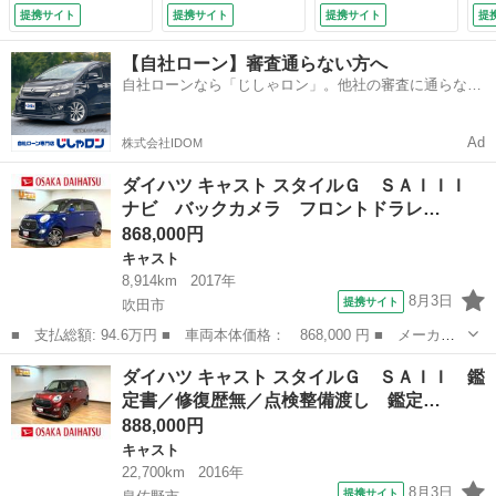
ビ バックカメラ
／バックカメラ／Ｔ
ム ドライブレコー
ア
提携サイト
提携サイト
提携サイト
提
フロントドライブレ
Ｖ／ＵＳＢ／Ｂｌｕ
ダー スマートキ
月 
コーダー ＥＴＣ車
ｅｔｏｏｔｈ／ＥＴ
ー ＬＥＤヘッドラ
【自社ローン】審査通らない方へ
載器 キーフリーシ
Ｃ／衝突軽減ブレー
イト ＥＴＣ 純正
自社ローンなら「じしゃロン」。他社の審査に通らなか
ステム ＬＥＤヘッ
キ／ＬＥＤライト／
１５インチアルミ
った方も
ドライト オートエ
フォグランプ／オー
オートハイビーム
アコン 純正アルミ
トエアコン／革巻き
シートヒーター ア
Ad
株式会社IDOM
ホイール オートハ
ハンドル／点検整備
イドリングストップ
イビーム プッシュ
渡し／キーフリー
（車検整備付）
ダイハツ キャスト スタイルＧ ＳＡＩＩＩ
スタート （車検整
（検9.2）
ナビ バックカメラ フロントドラレ…
備付）
868,000円
キャスト
8,914km
2017年
8月3日
提携サイト
吹田市
■ 支払総額: 94.6万円 ■ 車両本体価格： 868,000 円 ■ メーカー
名： ダイハツ ■ 車種名： キャスト ■ グレード名： スタイル
大阪
吹田市
キャスト
ダイハツ キャスト スタイルＧ ＳＡＩＩ 鑑
Ｇ ＳＡＩＩＩ ナビ バックカメラ フロントドラレコ スマート
定書／修復歴無／点検整備渡し 鑑定…
アシストＩＩ...
888,000円
キャスト
22,700km
2016年
8月3日
提携サイト