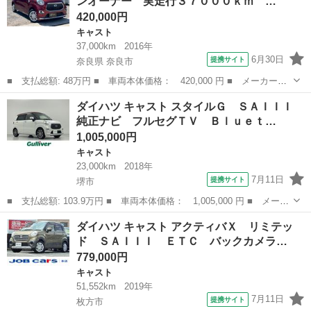
ンオーナー 実走行３７０００ｋｍ …
ト）・ツートン...
420,000円
キャスト
37,000km
2016年
6月30日
提携サイト
奈良県 奈良市
■ 支払総額: 48万円 ■ 車両本体価格： 420,000 円 ■ メーカー
名： ダイハツ ■ 車種名： キャスト ■ グレード名： スタイル
奈良
奈良市
キャスト
ダイハツ キャスト スタイルＧ ＳＡＩＩＩ
Ｘ ＳＡＩＩ ワンオーナー 実走行３７０００ｋｍ スマートキ
純正ナビ フルセグＴＶ Ｂｌｕｅｔ…
ー 運転支援機能 ...
1,005,000円
キャスト
23,000km
2018年
7月11日
提携サイト
堺市
■ 支払総額: 103.9万円 ■ 車両本体価格： 1,005,000 円 ■ メーカ
ー名： ダイハツ ■ 車種名： キャスト ■ グレード名： スタイ
大阪
堺市
キャスト
ダイハツ キャスト アクティバＸ リミテッ
ルＧ ＳＡＩＩＩ 純正ナビ フルセグＴＶ Ｂｌｕｅｔｏｏｔｈ
ド ＳＡＩＩＩ ＥＴＣ バックカメラ…
ＬＥＤヘ...
779,000円
キャスト
51,552km
2019年
7月11日
提携サイト
枚方市