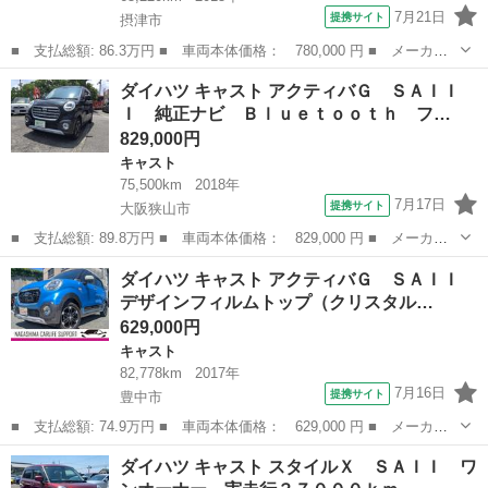
7月21日
提携サイト
摂津市
■ 支払総額: 86.3万円 ■ 車両本体価格： 780,000 円 ■ メーカー
名： ダイハツ ■ 車種名： キャスト ■ グレード名： スポーツ
大阪
摂津市
キャスト
ダイハツ キャスト アクティバＧ ＳＡＩＩ
ＳＡＩＩ フルセグ メモリーナビ ＤＶＤ再生 ミュージックプレ
Ｉ 純正ナビ Ｂｌｕｅｔｏｏｔｈ フ…
イヤー接続可...
829,000円
キャスト
75,500km
2018年
7月17日
提携サイト
大阪狭山市
■ 支払総額: 89.8万円 ■ 車両本体価格： 829,000 円 ■ メーカー
名： ダイハツ ■ 車種名： キャスト ■ グレード名： アクティ
大阪
大阪狭山市
キャスト
ダイハツ キャスト アクティバＧ ＳＡＩＩ
バＧ ＳＡＩＩＩ 純正ナビ Ｂｌｕｅｔｏｏｔｈ フルセグＴＶ
デザインフィルムトップ（クリスタル…
ＥＴＣ 純正...
629,000円
キャスト
82,778km
2017年
7月16日
提携サイト
豊中市
■ 支払総額: 74.9万円 ■ 車両本体価格： 629,000 円 ■ メーカー
名： ダイハツ ■ 車種名： キャスト ■ グレード名： アクティ
大阪
豊中市
キャスト
ダイハツ キャスト スタイルＸ ＳＡＩＩ ワ
バＧ ＳＡＩＩ デザインフィルムトップ（クリスタル調／ホワイ