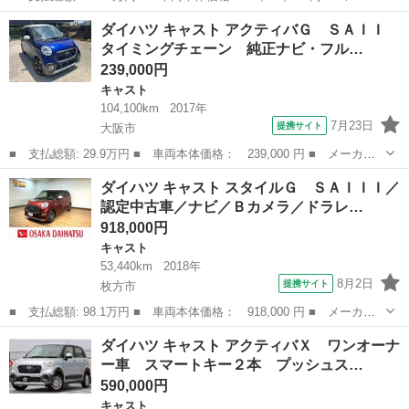
ー名： ダイハツ ■ 車種名： キャスト ■ グレード名： Ｇ Ｖ
大阪
高槻市
キャスト
ダイハツ キャスト アクティバＧ ＳＡＩＩ
Ｓ ＳＡ３ 保証書／社外 ナビ／スマートアシスト（トヨタ・ダイ
タイミングチェーン 純正ナビ・フル…
ハツ）／...
239,000円
キャスト
104,100km
2017年
7月23日
提携サイト
大阪市
■ 支払総額: 29.9万円 ■ 車両本体価格： 239,000 円 ■ メーカー
名： ダイハツ ■ 車種名： キャスト ■ グレード名： アクティ
大阪
大阪市
キャスト
ダイハツ キャスト スタイルＧ ＳＡＩＩＩ／
バＧ ＳＡＩＩ タイミングチェーン 純正ナビ・フルセグＴＶ・バ
認定中古車／ナビ／Ｂカメラ／ドラレ…
ックモニター...
918,000円
キャスト
53,440km
2018年
8月2日
提携サイト
枚方市
■ 支払総額: 98.1万円 ■ 車両本体価格： 918,000 円 ■ メーカー
名： ダイハツ ■ 車種名： キャスト ■ グレード名： スタイル
大阪
枚方市
キャスト
ダイハツ キャスト アクティバＸ ワンオーナ
Ｇ ＳＡＩＩＩ／認定中古車／ナビ／Ｂカメラ／ドラレコ サポカー
ー車 スマートキー２本 プッシュス…
Ｓワイド適合...
590,000円
キャスト