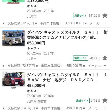
1,130,000円
キャスト
25,135km
2021年
6月20日
提携サイト
八尾市
■ 支払総額: 126万円 ■ 車両本体価格： 1,130,000 円 ■ メーカー
名： ダイハツ ■ 車種名： キャスト ■ グレード名： スタイル
大阪
八尾市
キャスト
ダイハツ キャスト スタイルＸ ＳＡＩＩ 衝
Ｇ ＶＳ ＳＡＩＩＩ １オーナー Ｍナビ フルセグ ＣＤ ＤＶ
突軽減システム／ナビ／フルセグ／前…
Ｄ 全方位...
658,000円
キャスト
56,620km
2017年
6月17日
提携サイト
八尾市
■ 支払総額: 72.8万円 ■ 車両本体価格： 658,000 円 ■ メーカー
名： ダイハツ ■ 車種名： キャスト ■ グレード名： スタイル
大阪
八尾市
キャスト
ダイハツ キャスト スタイルＧ ＳＡＩＩ １
Ｘ ＳＡＩＩ 衝突軽減システム／ナビ／フルセグ／前後ドラレコ／
５ＡＷ ナビ 地デジ ＤＶＤ／ＣＤ…
ＥＴＣ／バッ...
498,000円
キャスト
76,001km
2016年
8月2日
提携サイト
兵庫県 加古郡
■ 支払総額: 54.8万円 ■ 車両本体価格： 498,000 円 ■ メーカー