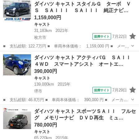
大阪
枚方市
キャスト
ダイハツ キャスト スタイルＧ ターボ Ｖ
バＸ メモリーナビ バックカメラ ドライブレコーダー ＴＶ視聴
Ｓ ＳＡＩＩＩ ＳＡＩＩＩ 純正ナビ…
可 アイドリ...
1,159,000円
キャスト
31,183km
2021年
7月22日
提携サイト
枚方市
■ 支払総額: 122.7万円 ■ 車両本体価格： 1,159,000 円 ■ メーカ
ー名： ダイハツ ■ 車種名： キャスト ■ グレード名： スタイ
大阪
枚方市
キャスト
ダイハツ キャスト アクティバＧ ＳＡＩＩ
ルＧ ターボ ＶＳ ＳＡＩＩＩ ＳＡＩＩＩ 純正ナビ フルセ
４ＷＤ スマートアシスト オートエ…
グ ＥＴＣ...
390,000円
キャスト
139,000km
2015年
7月29日
提携サイト
堺市
■ 支払総額: 46.8万円 ■ 車両本体価格： 390,000 円 ■ メーカー
名： ダイハツ ■ 車種名： キャスト ■ グレード名： アクティ
大阪
堺市
キャスト
ダイハツ キャスト スポーツＳＡＩＩ フルセ
バＧ ＳＡＩＩ ４ＷＤ スマートアシスト オートエアコン ＬＥ
グ メモリーナビ ＤＶＤ再生 ミュ…
Ｄライト ナ...
780,000円
キャスト
65,220km
2015年