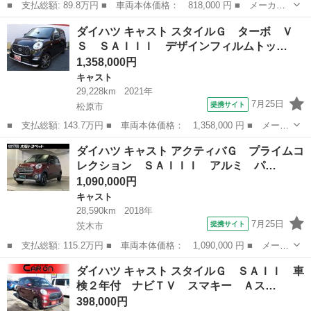
■ 支払総額: 89.8万円 ■ 車両本体価格： 818,000 円 ■ メーカー
名： ダイハツ ■ 車種名： キャスト ■ グレード名： アクティ
大阪
岸和田市
キャスト
ダイハツ キャスト スタイルＧ ターボ Ｖ
バＸ ＳＡＩＩＩ 衝突軽減システム ＳＤナビ バックカメラ ア
Ｓ ＳＡＩＩＩ デザインフィルムトッ…
イドリングス...
1,358,000円
キャスト
29,228km
2021年
7月25日
提携サイト
松原市
■ 支払総額: 143.7万円 ■ 車両本体価格： 1,358,000 円 ■ メーカ
ー名： ダイハツ ■ 車種名： キャスト ■ グレード名： スタイ
大阪
松原市
キャスト
ダイハツ キャスト アクティバＧ プライムコ
ルＧ ターボ ＶＳ ＳＡＩＩＩ デザインフィルムトップ パナソ
レクション ＳＡＩＩＩ アルミ パ…
ニック７...
1,090,000円
キャスト
28,590km
2018年
7月25日
提携サイト
茨木市
■ 支払総額: 115.2万円 ■ 車両本体価格： 1,090,000 円 ■ メーカ
ー名： ダイハツ ■ 車種名： キャスト ■ グレード名： アクテ
大阪
茨木市
キャスト
ダイハツ キャスト スタイルＧ ＳＡＩＩ 車
ィバＧ プライムコレクション ＳＡＩＩＩ アルミ パワーウィン
検２年付 ナビＴＶ スマキー Ａス…
ドウ Ａ...
398,000円