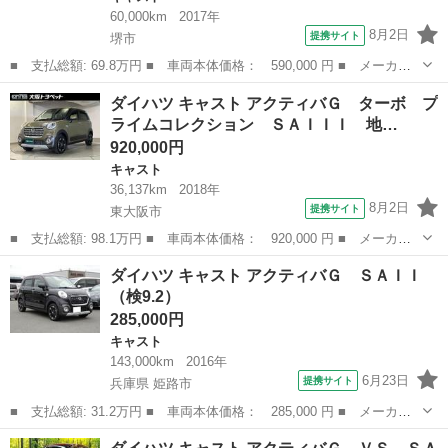
60,000km
2017年
8月2日
提携サイト
堺市
■ 支払総額: 69.8万円 ■ 車両本体価格： 590,000 円 ■ メーカー
名： ダイハツ ■ 車種名： キャスト ■ グレード名： アクティ
大阪
堺市
キャスト
ダイハツ キャスト アクティバＧ ターボ プ
バＸ ワンオーナー車 スマートキー２本 プッシュスタート アイ
ライムコレクション ＳＡＩＩＩ 地…
ドリングスト...
920,000円
キャスト
36,137km
2018年
8月2日
提携サイト
東大阪市
■ 支払総額: 98.1万円 ■ 車両本体価格： 920,000 円 ■ メーカー
名： ダイハツ ■ 車種名： キャスト ■ グレード名： アクティ
大阪
東大阪市
キャスト
ダイハツ キャスト アクティバＧ ＳＡＩＩ
バＧ ターボ プライムコレクション ＳＡＩＩＩ 地デジ ＬＥＤ
（検9.2）
ヘッドライト...
285,000円
キャスト
143,000km
2016年
6月23日
提携サイト
兵庫県 姫路市
■ 支払総額: 31.2万円 ■ 車両本体価格： 285,000 円 ■ メーカー
名： ダイハツ ■ 車種名： キャスト ■ グレード名： アクティ
兵庫
姫路市
キャスト