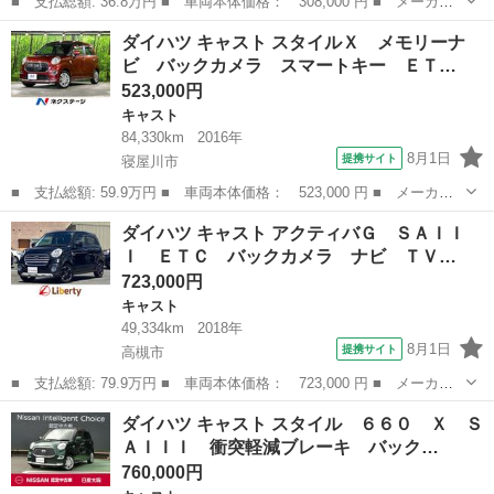
■ 支払総額: 36.8万円 ■ 車両本体価格： 308,000 円 ■ メーカー
名： ダイハツ ■ 車種名： キャスト ■ グレード名： アクティ
奈良
奈良市
キャスト
ダイハツ キャスト スタイルＸ メモリーナ
バＧ ＳＡＩＩ 禁煙車 衝突軽減ブレーキ 地デジフルセグナビ
ビ バックカメラ スマートキー ＥＴ…
Ｂｌｕｅｔｏ...
523,000円
キャスト
84,330km
2016年
8月1日
提携サイト
寝屋川市
■ 支払総額: 59.9万円 ■ 車両本体価格： 523,000 円 ■ メーカー
名： ダイハツ ■ 車種名： キャスト ■ グレード名： スタイル
大阪
寝屋川市
キャスト
ダイハツ キャスト アクティバＧ ＳＡＩＩ
Ｘ メモリーナビ バックカメラ スマートキー ＥＴＣ オートラ
Ｉ ＥＴＣ バックカメラ ナビ ＴＶ…
イト オート...
723,000円
キャスト
49,334km
2018年
8月1日
提携サイト
高槻市
■ 支払総額: 79.9万円 ■ 車両本体価格： 723,000 円 ■ メーカー
名： ダイハツ ■ 車種名： キャスト ■ グレード名： アクティ
大阪
高槻市
キャスト
ダイハツ キャスト スタイル ６６０ Ｘ Ｓ
バＧ ＳＡＩＩＩ ＥＴＣ バックカメラ ナビ ＴＶ クリアラン
ＡＩＩＩ 衝突軽減ブレーキ バック…
スソナー 衝...
760,000円