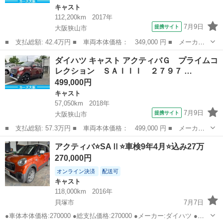
キャスト
112,200km
2017年
7月9日
提携サイト
大阪狭山市
■ 支払総額: 42.4万円 ■ 車両本体価格： 349,000 円 ■ メーカー
名： ダイハツ ■ 車種名： キャスト ■ グレード名： アクティ
大阪
大阪狭山市
キャスト
ダイハツ キャスト アクティバＧ プライムコ
バＧ ＳＡＩＩ ４ＷＤ ０１０６ ■ 排気量： 660cc ■ ドア枚
レクション ＳＡＩＩＩ ２７９７ …
数：...
499,000円
キャスト
57,050km
2018年
7月9日
提携サイト
大阪狭山市
■ 支払総額: 57.3万円 ■ 車両本体価格： 499,000 円 ■ メーカー
名： ダイハツ ■ 車種名： キャスト ■ グレード名： アクティ
大阪
大阪狭山市
キャスト
アクティバ⭐️SAⅡ⭐️車検9年4月⭐️込み27万
バＧ プライムコレクション ＳＡＩＩＩ ２７９７ ■ 排気量：
270,000円
660cc...
オンライン決済
配送可
キャスト
118,000km
2016年
貝塚市
7月7日
●車体本体価格:270000 ●総支払価格:270000 ●メーカー:ダイハツ ●車