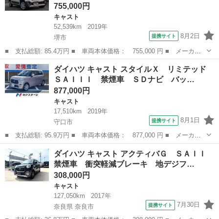
755,000円
キャスト
52,539km
2019年
8月2日
提携サイト
堺市
■ 支払総額: 85.4万円 ■ 車両本体価格： 755,000 円 ■ メーカー
名： ダイハツ ■ 車種名： キャスト ■ グレード名： アクティ
大阪
堺市
キャスト
ダイハツ キャスト スタイルＸ リミテッド
バＸ リミテッド ＳＡＩＩＩ 禁煙車 両席シートヒーター ＥＴ
ＳＡＩＩＩ 禁煙車 ＳＤナビ バッ…
Ｃ バックカ...
877,000円
キャスト
17,510km
2019年
8月1日
提携サイト
守口市
■ 支払総額: 95.9万円 ■ 車両本体価格： 877,000 円 ■ メーカー
名： ダイハツ ■ 車種名： キャスト ■ グレード名： スタイル
大阪
守口市
キャスト
ダイハツ キャスト アクティバＧ ＳＡＩＩ
Ｘ リミテッド ＳＡＩＩＩ 禁煙車 ＳＤナビ バックカメラ 衝
禁煙車 衝突軽減ブレーキ 地デジフ…
突被害軽減シ...
308,000円
キャスト
127,050km
2017年
7月30日
提携サイト
奈良県 奈良市