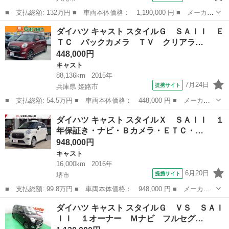
■ 支払総額: 132万円 ■ 車両本体価格： 1,190,000 円 ■ メーカー
名： ダイハツ ■ 車種名： キャスト ■ グレード名： スタイル
大阪
八尾市
キャスト
ダイハツ キャスト スタイルＧ ＳＡＩＩ Ｅ
Ｇ プライムコレクション ＳＡＩＩＩ ８インチナビ フルセグ
ＴＣ バックカメラ ＴＶ クリアラ…
ＣＤ ＤＶ...
448,000円
キャスト
88,136km
2015年
7月24日
提携サイト
兵庫県 姫路市
■ 支払総額: 54.5万円 ■ 車両本体価格： 448,000 円 ■ メーカー
名： ダイハツ ■ 車種名： キャスト ■ グレード名： スタイル
兵庫
姫路市
キャスト
ダイハツ キャスト スタイルＸ ＳＡＩＩ １
Ｇ ＳＡＩＩ ＥＴＣ バックカメラ ＴＶ クリアランスソナー
年保証き・ナビ・Ｂカメラ・ＥＴＣ・…
衝突被害軽減...
948,000円
キャスト
16,000km
2016年
6月20日
提携サイト
堺市
■ 支払総額: 99.8万円 ■ 車両本体価格： 948,000 円 ■ メーカー
名： ダイハツ ■ 車種名： キャスト ■ グレード名： スタイル
大阪
堺市
キャスト
ダイハツ キャスト スタイルＧ ＶＳ ＳＡＩ
Ｘ ＳＡＩＩ １年保証き・ナビ・Ｂカメラ・ＥＴＣ・フルセグＴ
ＩＩ １オーナー Ｍナビ フルセグ…
Ｖ・Ｂｌｕｅｔ...