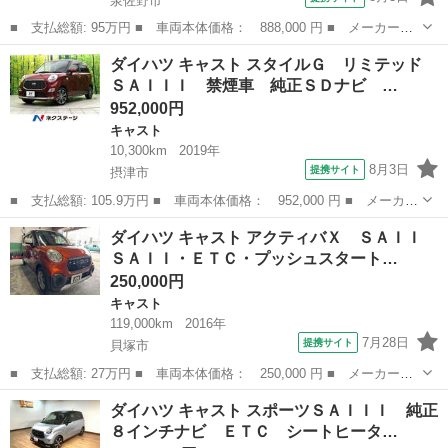
泉佐野市
■ 支払総額: 95万円 ■ 車両本体価格： 888,000 円 ■ メーカー
名： ダイハツ ■ 車種名： キャスト ■ グレード名： スタイル
大阪
泉佐野市
キャスト
ダイハツ キャスト スタイルＧ リミテッド
Ｇ ＳＡＩＩ 鑑定書／修復歴無／点検整備渡し 鑑定書付き／走行
ＳＡＩＩＩ 禁煙車 純正ＳＤナビ …
２．３万キロ／ナ...
952,000円
キャスト
10,300km
2019年
8月3日
提携サイト
摂津市
■ 支払総額: 105.9万円 ■ 車両本体価格： 952,000 円 ■ メーカー
名： ダイハツ ■ 車種名： キャスト ■ グレード名： スタイル
大阪
摂津市
キャスト
ダイハツ キャスト アクティバＸ ＳＡＩＩ
Ｇ リミテッド ＳＡＩＩＩ 禁煙車 純正ＳＤナビ 全周囲カメ
ＳＡＩＩ・ＥＴＣ・プッシュスタート…
ラ 衝突被害...
250,000円
キャスト
119,000km
2016年
7月28日
提携サイト
貝塚市
■ 支払総額: 27万円 ■ 車両本体価格： 250,000 円 ■ メーカー
名： ダイハツ ■ 車種名： キャスト ■ グレード名： アクティ
大阪
貝塚市
キャスト
ダイハツ キャスト スポーツＳＡＩＩＩ 純正
バＸ ＳＡＩＩ ＳＡＩＩ・ＥＴＣ・プッシュスタートスマートキ
８インチナビ ＥＴＣ シートヒータ…
ー・スペアキー有・...