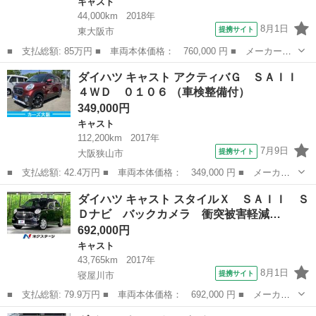
キャスト
44,000km
2018年
8月1日
提携サイト
東大阪市
■ 支払総額: 85万円 ■ 車両本体価格： 760,000 円 ■ メーカー
名： ダイハツ ■ 車種名： キャスト ■ グレード名： スタイ
大阪
東大阪市
キャスト
ダイハツ キャスト アクティバＧ ＳＡＩＩ
ル ６６０ Ｘ ＳＡＩＩＩ 衝突軽減ブレーキ バックモニター
４ＷＤ ０１０６ （車検整備付）
カロッツェリア製メ...
349,000円
キャスト
112,200km
2017年
7月9日
提携サイト
大阪狭山市
■ 支払総額: 42.4万円 ■ 車両本体価格： 349,000 円 ■ メーカー
名： ダイハツ ■ 車種名： キャスト ■ グレード名： アクティ
大阪
大阪狭山市
キャスト
ダイハツ キャスト スタイルＸ ＳＡＩＩ Ｓ
バＧ ＳＡＩＩ ４ＷＤ ０１０６ ■ 排気量： 660cc ■ ドア枚
Ｄナビ バックカメラ 衝突被害軽減…
数：...
692,000円
キャスト
43,765km
2017年
8月1日
提携サイト
寝屋川市
■ 支払総額: 79.9万円 ■ 車両本体価格： 692,000 円 ■ メーカー
名： ダイハツ ■ 車種名： キャスト ■ グレード名： スタイル
大阪
寝屋川市
キャスト