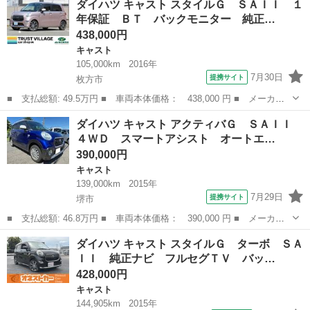
ダイハツ キャスト スタイルＧ ＳＡＩＩ １
Ｘ ＳＡＩＩ ＳＤナビ バックカメラ 衝突被害軽減システム ド
年保証 ＢＴ バックモニター 純正…
ラレコ スマ...
438,000円
キャスト
105,000km
2016年
7月30日
提携サイト
枚方市
■ 支払総額: 49.5万円 ■ 車両本体価格： 438,000 円 ■ メーカー
名： ダイハツ ■ 車種名： キャスト ■ グレード名： スタイル
大阪
枚方市
キャスト
ダイハツ キャスト アクティバＧ ＳＡＩＩ
Ｇ ＳＡＩＩ １年保証 ＢＴ バックモニター 純正ナビ 純正ア
４ＷＤ スマートアシスト オートエ…
ルミ ＥＴＣ...
390,000円
キャスト
139,000km
2015年
7月29日
提携サイト
堺市
■ 支払総額: 46.8万円 ■ 車両本体価格： 390,000 円 ■ メーカー
名： ダイハツ ■ 車種名： キャスト ■ グレード名： アクティ
大阪
堺市
キャスト
ダイハツ キャスト スタイルＧ ターボ ＳＡ
バＧ ＳＡＩＩ ４ＷＤ スマートアシスト オートエアコン ＬＥ
ＩＩ 純正ナビ フルセグＴＶ バッ…
Ｄライト ナ...
428,000円
キャスト
144,905km
2015年