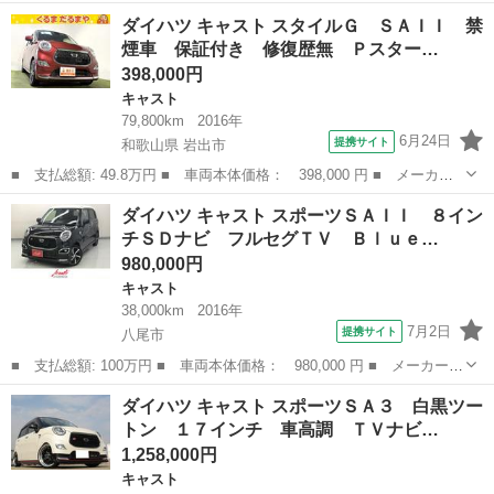
種:キャスト ●グレード:アクティバXSAⅡ ●年式:28年 ●走行距離:11.9
大阪
貝塚市
キャスト
ミッション
ダイハツ キャスト スタイルＧ ＳＡＩＩ 禁
万 ■お気軽にお問い合わせください ●色:オレンジ ●...
煙車 保証付き 修復歴無 Ｐスター…
398,000円
キャスト
79,800km
2016年
6月24日
提携サイト
和歌山県 岩出市
■ 支払総額: 49.8万円 ■ 車両本体価格： 398,000 円 ■ メーカー
名： ダイハツ ■ 車種名： キャスト ■ グレード名： スタイル
和歌山
岩出市
キャスト
ダイハツ キャスト スポーツＳＡＩＩ ８イン
Ｇ ＳＡＩＩ 禁煙車 保証付き 修復歴無 Ｐスタート 純正１５
チＳＤナビ フルセグＴＶ Ｂｌｕｅ…
ＡＷ ＬＥＤ...
980,000円
キャスト
38,000km
2016年
7月2日
提携サイト
八尾市
■ 支払総額: 100万円 ■ 車両本体価格： 980,000 円 ■ メーカー
名： ダイハツ ■ 車種名： キャスト ■ グレード名： スポーツ
大阪
八尾市
キャスト
ダイハツ キャスト スポーツＳＡ３ 白黒ツー
ＳＡＩＩ ８インチＳＤナビ フルセグＴＶ Ｂｌｕｅｔｏｏｔｈ
トン １７インチ 車高調 ＴＶナビ…
ＤＶＤビデオ ...
1,258,000円
キャスト