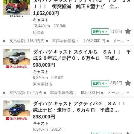
ダイハツ キャスト アクティバＧ ＶＳ ＳＡ
バＧ ＳＡＩＩ ■ 排気量： 660cc ■ ドア枚数： 5D ■ ミッシ...
ＩＩＩ 衝突軽減 純正８型ナビ 全…
1,052,000円
キャスト
18,440km
2019年
8月2日
提携サイト
摂津市
■ 支払総額: 115.9万円 ■ 車両本体価格： 1,052,000 円 ■ メーカ
ー名： ダイハツ ■ 車種名： キャスト ■ グレード名： アクテ
大阪
摂津市
キャスト
ダイハツ キャスト スタイルＧ ＳＡＩＩ 平
ィバＧ ＶＳ ＳＡＩＩＩ 衝突軽減 純正８型ナビ 全周囲カメ
成２８年式／走行０．６万キロ 平成…
ラ シート...
908,000円
キャスト
6,240km
2016年
8月2日
提携サイト
河内長野市
■ 支払総額: 97.4万円 ■ 車両本体価格： 908,000 円 ■ メーカー
名： ダイハツ ■ 車種名： キャスト ■ グレード名： スタイル
大阪
河内長野市
キャスト
ダイハツ キャスト アクティバＧ ＳＡＩＩ
Ｇ ＳＡＩＩ 平成２８年式／走行０．６万キロ 平成２８年式／走
純正ナビ・走行０．６万キロ 平成２…
行０．６万キ...
898,000円
キャスト
6,348km
2015年