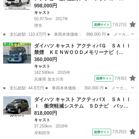
998,000円
キャスト
50,977km
2017年
7月27日
提携サイト
堺市
■ 支払総額: 110.4万円 ■ 車両本体価格： 998,000 円 ■ メーカー
名： ダイハツ ■ 車種名： キャスト ■ グレード名： スポーツ
大阪
堺市
キャスト
ダイハツ キャスト アクティバＧ ＳＡＩＩ
ＳＡＩＩＩ ７インチナビ 全周囲カメラ ドラレコ ＥＴＣ シー
禁煙 ＫＥＮＷＯＯＤメモリーナビ（…
トヒーター...
360,000円
キャスト
142,590km
2015年
7月8日
提携サイト
兵庫県 加古川市
■ 支払総額: 44.8万円 ■ 車両本体価格： 360,000 円 ■ メーカー
名： ダイハツ ■ 車種名： キャスト ■ グレード名： アクティ
兵庫
加古川市
キャスト
ダイハツ キャスト アクティバＸ ＳＡＩＩ
バＧ ＳＡＩＩ 禁煙 ＫＥＮＷＯＯＤメモリーナビ（ＣＤ ＤＶ
Ｉ 衝突軽減システム ＳＤナビ バッ…
Ｄ ＳＤ 録音...
818,000円
キャスト
37,250km
2018年
7月25日
提携サイト
岸和田市