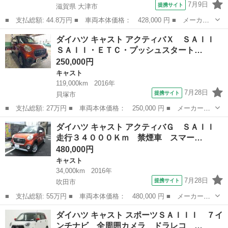
7月9日
提携サイト
滋賀県 大津市
■ 支払総額: 44.8万円 ■ 車両本体価格： 428,000 円 ■ メーカー
名： ダイハツ ■ 車種名： キャスト ■ グレード名： スタイル
滋賀
大津市
キャスト
ダイハツ キャスト アクティバＸ ＳＡＩＩ
Ｇ ターボ ＳＡＩＩ 純正ナビ フルセグＴＶ バックカメラ Ｂ
ＳＡＩＩ・ＥＴＣ・プッシュスタート…
ｌｕｅｔｏｏ...
250,000円
キャスト
119,000km
2016年
7月28日
提携サイト
貝塚市
■ 支払総額: 27万円 ■ 車両本体価格： 250,000 円 ■ メーカー
名： ダイハツ ■ 車種名： キャスト ■ グレード名： アクティ
大阪
貝塚市
キャスト
ダイハツ キャスト アクティバＧ ＳＡＩＩ
バＸ ＳＡＩＩ ＳＡＩＩ・ＥＴＣ・プッシュスタートスマートキ
走行３４０００Ｋｍ 禁煙車 スマー…
ー・スペアキー有・...
480,000円
キャスト
34,000km
2016年
7月28日
提携サイト
吹田市
■ 支払総額: 55万円 ■ 車両本体価格： 480,000 円 ■ メーカー
名： ダイハツ ■ 車種名： キャスト ■ グレード名： アクティ
大阪
吹田市
キャスト
ダイハツ キャスト スポーツＳＡＩＩＩ ７イ
バＧ ＳＡＩＩ 走行３４０００Ｋｍ 禁煙車 スマートアシスト
ンチナビ 全周囲カメラ ドラレコ …
メモリーナビ フ...