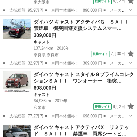
8月2日
提携サイト
東大阪市
■ 支払総額: 95.9万円 ■ 車両本体価格： 898,000 円 ■ メーカー
名： ダイハツ ■ 車種名： キャスト ■ グレード名： アクティ
大阪
東大阪市
キャスト
ダイハツ キャスト アクティバＧ ＳＡＩＩ
バＧ ＳＡＩＩ 純正ナビ・走行０．６万キロ 平成２７年式／走行
禁煙車 衝突回避支援システムスマー…
０．６万キロ...
309,000円
キャスト
137,244km
2016年
7月30日
提携サイト
奈良県 奈良市
■ 支払総額: 32.9万円 ■ 車両本体価格： 309,000 円 ■ メーカー
名： ダイハツ ■ 車種名： キャスト ■ グレード名： アクティ
奈良
奈良市
キャスト
ダイハツ キャスト スタイルＧプライムコレク
バＧ ＳＡＩＩ 禁煙車 衝突回避支援システムスマートアシスト
ションＳＡＩＩ ワンオーナー 衝突…
前後ドライブ...
698,000円
キャスト
64,986km
2017年
8月2日
提携サイト
和泉市
■ 支払総額: 77.2万円 ■ 車両本体価格： 698,000 円 ■ メーカー
名： ダイハツ ■ 車種名： キャスト ■ グレード名： スタイル
大阪
和泉市
キャスト
ダイハツ キャスト アクティバＸ リミテッ
ＧプライムコレクションＳＡＩＩ ワンオーナー 衝突軽減ブレー
ド ＳＡＩＩＩ 禁煙車 両席シートヒ…
キ 前後誤発進...