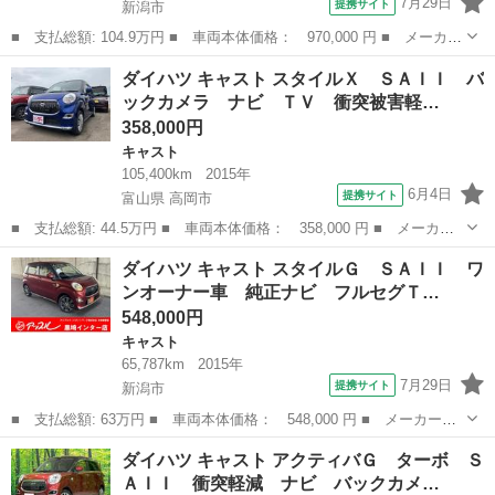
7月29日
提携サイト
新潟市
■ 支払総額: 104.9万円 ■ 車両本体価格： 970,000 円 ■ メーカー
名： ダイハツ ■ 車種名： キャスト ■ グレード名： スタイル
新潟
新潟市
キャスト
ダイハツ キャスト スタイルＸ ＳＡＩＩ バ
Ｘ ＳＡＩＩＩ 禁煙車 純正ＳＤナビ バックカメラ ＣＤ／ＤＶ
ックカメラ ナビ ＴＶ 衝突被害軽…
Ｄ／フルセ...
358,000円
キャスト
105,400km
2015年
6月4日
提携サイト
富山県 高岡市
■ 支払総額: 44.5万円 ■ 車両本体価格： 358,000 円 ■ メーカー
名： ダイハツ ■ 車種名： キャスト ■ グレード名： スタイル
富山
高岡市
キャスト
ダイハツ キャスト スタイルＧ ＳＡＩＩ ワ
Ｘ ＳＡＩＩ バックカメラ ナビ ＴＶ 衝突被害軽減システム
ンオーナー車 純正ナビ フルセグＴ…
オートライト...
548,000円
キャスト
65,787km
2015年
7月29日
提携サイト
新潟市
■ 支払総額: 63万円 ■ 車両本体価格： 548,000 円 ■ メーカー
名： ダイハツ ■ 車種名： キャスト ■ グレード名： スタイル
新潟
新潟市
キャスト
ダイハツ キャスト アクティバＧ ターボ Ｓ
Ｇ ＳＡＩＩ ワンオーナー車 純正ナビ フルセグＴＶ バックカ
ＡＩＩ 衝突軽減 ナビ バックカメ…
メラ スマートキ...