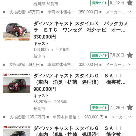
6月12日
提携サイト
石川県 加賀市
■ 支払総額: 45万円 ■ 車両本体価格： 350,000 円 ■ メーカー
名： ダイハツ ■ 車種名： キャスト ■ グレード名： アクティ
石川
加賀市
キャスト
ダイハツ キャスト スタイルＸ バックカメ
バＸ ☆ユーザー買取車☆ワンオーナー車☆エクリプスナビ☆Ｂｌｕ
ラ ＥＴＣ ワンセグ 社外ナビ オー…
ｅｔｏｏｔｈオー...
330,000円
キャスト
133,800km
2016年
7月26日
提携サイト
新潟市
■ 支払総額: 39万円 ■ 車両本体価格： 330,000 円 ■ メーカー
名： ダイハツ ■ 車種名： キャスト ■ グレード名： スタイル
新潟
新潟市
キャスト
ダイハツ キャスト スタイルＧ ＳＡＩＩ
Ｘ バックカメラ ＥＴＣ ワンセグ 社外ナビ オートライト ス
（車内 消臭・抗菌 処理済） 衝突被…
マートキー２個 ...
980,000円
キャスト
58,207km
2015年
7月26日
提携サイト
長岡市
■ 支払総額: 105.2万円 ■ 車両本体価格： 980,000 円 ■ メーカー
名： ダイハツ ■ 車種名： キャスト ■ グレード名： スタイル
新潟
長岡市
キャスト
ダイハツ キャスト スタイルＧ ＳＡＩＩ
Ｇ ＳＡＩＩ （車内 消臭・抗菌 処理済） 衝突被害軽減システ
（車内 消臭・抗菌 処理済） 衝突被…
ム アルミ...