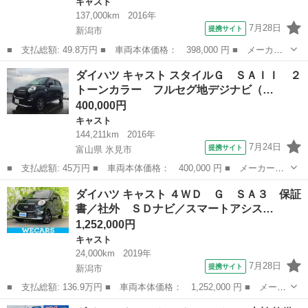
キャスト
137,000km
2016年
7月28日
提携サイト
新潟市
■ 支払総額: 49.8万円 ■ 車両本体価格： 398,000 円 ■ メーカー
名： ダイハツ ■ 車種名： キャスト ■ グレード名： スタイル
新潟
新潟市
キャスト
ダイハツ キャスト スタイルＧ ＳＡＩＩ ２
Ｇ ＳＡＩＩ ナビ バックカメラ スマートキー×２ ／ フルセ
トーンカラー フルセグ地デジナビ（…
グ スマート...
400,000円
キャスト
144,211km
2016年
7月24日
提携サイト
富山県 氷見市
■ 支払総額: 45万円 ■ 車両本体価格： 400,000 円 ■ メーカー
名： ダイハツ ■ 車種名： キャスト ■ グレード名： スタイル
富山
氷見市
キャスト
ダイハツ キャスト ４ＷＤ Ｇ ＳＡ３ 保証
Ｇ ＳＡＩＩ ２トーンカラー フルセグ地デジナビ（走行中視聴
書／社外 ＳＤナビ／スマートアシス…
可） バックモニタ...
1,252,000円
キャスト
24,000km
2019年
7月28日
提携サイト
新潟市
■ 支払総額: 136.9万円 ■ 車両本体価格： 1,252,000 円 ■ メーカ
ー名： ダイハツ ■ 車種名： キャスト ■ グレード名： ４Ｗ
新潟
新潟市
キャスト