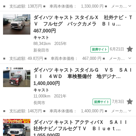
■ 支払総額: 138万円 ■ 車両本体価格： 1,330,000 円 ■ メーカー
名： ダイハツ ■ 車種名： キャスト ■ グレード名： スタイル
新潟
柏崎市
キャスト
ダイハツ キャスト スタイルＸ 社外ナビ・Ｔ
Ｇ プライムコレクション ＳＡＩＩＩ カロッツェリアナビ フル
Ｖ フルセグ バックカメラ Ｂｌｕ…
セグＴＶ ...
467,000円
キャスト
88,341km
2015年
6月21日
提携サイト
新発田市
■ 支払総額: 49.8万円 ■ 車両本体価格： 467,000 円 ■ メーカー
名： ダイハツ ■ 車種名： キャスト ■ グレード名： スタイル
新潟
新発田市
キャスト
ダイハツ キャスト スタイルＧ ＶＳ ＳＡＩ
Ｘ 社外ナビ・ＴＶ フルセグ バックカメラ Ｂｌｕｅｔｏｏｔ
ＩＩ ４ＷＤ 車検整備付 地デジナ…
ｈ ＴＶキャン...
1,400,000円
キャスト
11,000km
2021年
7月3日
提携サイト
長岡市
■ 支払総額: 146万円 ■ 車両本体価格： 1,400,000 円 ■ メーカー
名： ダイハツ ■ 車種名： キャスト ■ グレード名： スタイル
新潟
長岡市
キャスト
ダイハツ キャスト アクティバＸ ＳＡＩＩ
Ｇ ＶＳ ＳＡＩＩＩ ４ＷＤ 車検整備付 地デジナビ 全周囲
社外ナビ／フルセグＴＶ Ｂｌｕｅｔ…
カメラ ス...
1,055,000円