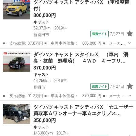
ダイハツ キャスト アクティバＸ （車検整備
Ｄ Ｇ ＳＡ３ 保証書／社外 ＳＤナビ／スマートアシスト（トヨ
付）
タ・ダイハ...
806,000円
キャスト
52,372km
2019年
7月27日
提携サイト
新発田市
■ 支払総額: 87.8万円 ■ 車両本体価格： 806,000 円 ■ メーカー
名： ダイハツ ■ 車種名： キャスト ■ グレード名： アクティ
新潟
新発田市
キャスト
ダイハツ キャスト スタイルＸ （車内 消
バＸ ■ 排気量： 660cc ■ ドア枚数： 5D ■ ミッション： C...
臭・抗菌 処理済） ４ＷＤ キーフリ…
870,000円
キャスト
48,256km
2016年
7月27日
提携サイト
見附市
■ 支払総額: 91.2万円 ■ 車両本体価格： 870,000 円 ■ メーカー
名： ダイハツ ■ 車種名： キャスト ■ グレード名： スタイル
新潟
見附市
キャスト
ダイハツ キャスト アクティバＸ ☆ユーザー
Ｘ （車内 消臭・抗菌 処理済） ４ＷＤ キーフリーシステム
買取車☆ワンオーナー車☆エクリプス…
■ 排気量：...
350,000円
キャスト
146,000km
2017年