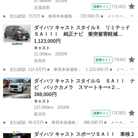
97,946km
2018年
7月10日
提携サイト
北蒲原郡
■ 支払総額: 73万円 ■ 車両本体価格： 720,000 円 ■ メーカー
名： ダイハツ ■ 車種名： キャスト ■ グレード名： スタイル
新潟
北蒲原郡
キャスト
ダイハツ キャスト スタイルＸ リミテッド
Ｇ リミテッド ＳＡＩＩＩ 純正８インチメモリナビ 全周囲カメ
ＳＡＩＩＩ 純正ナビ 衝突被害軽減…
ラ 記録簿 軽減...
1,123,000円
キャスト
21,000km
2020年
7月9日
提携サイト
長岡市
■ 支払総額: 115.8万円 ■ 車両本体価格： 1,123,000 円 ■ メーカ
ー名： ダイハツ ■ 車種名： キャスト ■ グレード名： スタイ
新潟
長岡市
キャスト
ダイハツ キャスト スタイルＧ ＳＡＩＩ ナ
ルＸ リミテッド ＳＡＩＩＩ 純正ナビ 衝突被害軽減ブレーキ
ビ バックカメラ スマートキー×２…
バックモ...
398,000円
キャスト
137,000km
2016年
7月28日
提携サイト
新潟市
■ 支払総額: 49.8万円 ■ 車両本体価格： 398,000 円 ■ メーカー
名： ダイハツ ■ 車種名： キャスト ■ グレード名： スタイル
新潟
新潟市
キャスト
ダイハツ キャスト スポーツＳＡＩＩ 車検２
Ｇ ＳＡＩＩ ナビ バックカメラ スマートキー×２ ／ フルセ