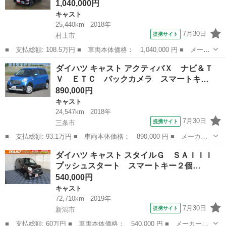
1,040,000円
キャスト
25,440km
2018年
7月30日
提携サイト
村上市
■ 支払総額: 108.5万円 ■ 車両本体価格： 1,040,000 円 ■ メーカ
ー名： ダイハツ ■ 車種名： キャスト ■ グレード名： スタイ
新潟
村上市
キャスト
ダイハツ キャスト アクティバＸ ナビ＆Ｔ
ルＧ リミテッド ＳＡＩＩＩ （車内 消臭・抗菌 処理済） 衝
Ｖ ＥＴＣ バックカメラ スマートキ…
突被害軽...
890,000円
キャスト
24,547km
2018年
7月30日
提携サイト
三条市
■ 支払総額: 93.1万円 ■ 車両本体価格： 890,000 円 ■ メーカー
名： ダイハツ ■ 車種名： キャスト ■ グレード名： アクティ
新潟
三条市
キャスト
ダイハツ キャスト スタイルＧ ＳＡＩＩＩ
バＸ ナビ＆ＴＶ ＥＴＣ バックカメラ スマートキー アイドリ
プッシュスタート スマートキー２個…
ングストップ...
540,000円
キャスト
72,710km
2019年
7月30日
提携サイト
新潟市
■ 支払総額: 60万円 ■ 車両本体価格： 540,000 円 ■ メーカー