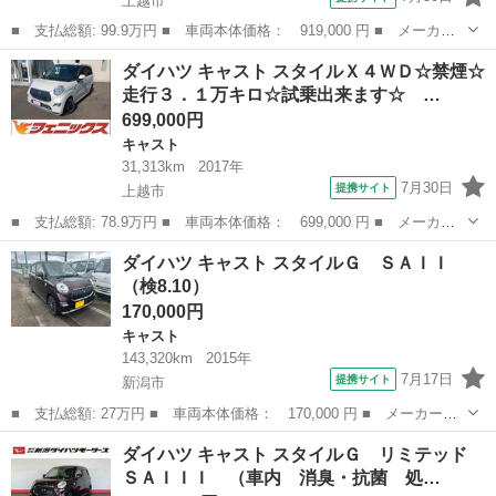
上越市
■ 支払総額: 99.9万円 ■ 車両本体価格： 919,000 円 ■ メーカー
名： ダイハツ ■ 車種名： キャスト ■ グレード名： アクティ
新潟
上越市
キャスト
ダイハツ キャスト スタイルＸ４ＷＤ☆禁煙☆
バＧ ＳＡＩＩ４ＷＤ☆走行３．９万キロ☆試乗できます ４ＷＤ☆
走行３．１万キロ☆試乗出来ます☆ …
禁煙☆走行３...
699,000円
キャスト
31,313km
2017年
7月30日
提携サイト
上越市
■ 支払総額: 78.9万円 ■ 車両本体価格： 699,000 円 ■ メーカー
名： ダイハツ ■ 車種名： キャスト ■ グレード名： スタイル
新潟
上越市
キャスト
ダイハツ キャスト スタイルＧ ＳＡＩＩ
Ｘ４ＷＤ☆禁煙☆走行３．１万キロ☆試乗出来ます☆ ４ＷＤ☆ケン
（検8.10）
ウッドメモリ...
170,000円
キャスト
143,320km
2015年
7月17日
提携サイト
新潟市
■ 支払総額: 27万円 ■ 車両本体価格： 170,000 円 ■ メーカー
名： ダイハツ ■ 車種名： キャスト ■ グレード名： スタイル
新潟
新潟市
キャスト
ダイハツ キャスト スタイルＧ リミテッド
Ｇ ＳＡＩＩ ■ 排気量： 660cc ■ ドア枚数： 5D ■ ミッショ
ＳＡＩＩＩ （車内 消臭・抗菌 処…
ン：...