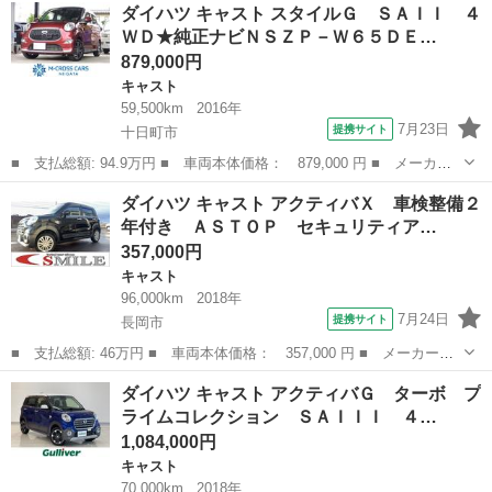
新潟
長岡市
キャスト
ダイハツ キャスト スタイルＧ ＳＡＩＩ ４
バＸ 車検整備２年付き ＡＳＴＯＰ セキュリティアラーム ナ
ＷＤ★純正ナビＮＳＺＰ－Ｗ６５ＤＥ…
ビ 横滑防止装置 ...
879,000円
キャスト
59,500km
2016年
7月23日
提携サイト
十日町市
■ 支払総額: 94.9万円 ■ 車両本体価格： 879,000 円 ■ メーカー
名： ダイハツ ■ 車種名： キャスト ■ グレード名： スタイル
新潟
十日町市
キャスト
ダイハツ キャスト アクティバＸ 車検整備２
Ｇ ＳＡＩＩ ４ＷＤ★純正ナビＮＳＺＰ－Ｗ６５ＤＥ★フルセグＴ
年付き ＡＳＴＯＰ セキュリティア…
Ｖ★Ｂｌｕｅ...
357,000円
キャスト
96,000km
2018年
7月24日
提携サイト
長岡市
■ 支払総額: 46万円 ■ 車両本体価格： 357,000 円 ■ メーカー
名： ダイハツ ■ 車種名： キャスト ■ グレード名： アクティ
新潟
長岡市
キャスト
ダイハツ キャスト アクティバＧ ターボ プ
バＸ 車検整備２年付き ＡＳＴＯＰ セキュリティアラーム ナ
ライムコレクション ＳＡＩＩＩ ４…
ビ 横滑防止装置 ...
1,084,000円
キャスト
70,000km
2018年