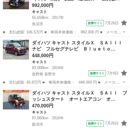
992,000円
キャスト
55,659km
2017年
7月26日
提携サイト
魚沼市
■ 支払総額: 106.5万円 ■ 車両本体価格： 992,000 円 ■ メーカー
名： ダイハツ ■ 車種名： キャスト ■ グレード名： スタイル
新潟
魚沼市
キャスト
ダイハツ キャスト スタイルＸ ＳＡＩＩＩ
Ｇ ＳＡＩＩ （車内 消臭・抗菌 処理済） 衝突被害軽減システ
ナビ フルセグテレビ Ｂｌｕｅｔｏ…
ム ４ＷＤ...
448,000円
キャスト
83,000km
2018年
7月9日
提携サイト
長野県 長野市
■ 支払総額: 45.8万円 ■ 車両本体価格： 448,000 円 ■ メーカー
名： ダイハツ ■ 車種名： キャスト ■ グレード名： スタイル
長野
長野市
キャスト
ダイハツ キャスト スタイルＸ ＳＡＩＩ プ
Ｘ ＳＡＩＩＩ ナビ フルセグテレビ Ｂｌｕｅｔｏｏｔｈ ＥＴ
ッシュスタート オートエアコン オ…
Ｃ バックカ...
470,000円
キャスト
87,060km
2016年
7月26日
提携サイト
新潟市