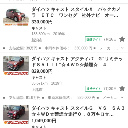
名： ダイハツ ■ 車種名： キャスト ■ グレード名： スタイル
新潟
新潟市
キャスト
ダイハツ キャスト スタイルＸ バックカメ
Ｇ ＳＡＩＩＩ プッシュスタート スマートキー２個 ＬＥＤヘッ
ラ ＥＴＣ ワンセグ 社外ナビ オー…
ドライト オート...
330,000円
キャスト
133,800km
2016年
7月26日
提携サイト
新潟市
■ 支払総額: 39万円 ■ 車両本体価格： 330,000 円 ■ メーカー
名： ダイハツ ■ 車種名： キャスト ■ グレード名： スタイル
新潟
新潟市
キャスト
ダイハツ キャスト アクティバ Ｇ“リミテッ
Ｘ バックカメラ ＥＴＣ ワンセグ 社外ナビ オートライト ス
ドＳＡＩＩＩ”☆４ＷＤ☆禁煙☆ ４…
マートキー２個 ...
829,000円
キャスト
35,671km
2019年
7月30日
提携サイト
上越市
■ 支払総額: 91.9万円 ■ 車両本体価格： 829,000 円 ■ メーカー
名： ダイハツ ■ 車種名： キャスト ■ グレード名： アクティ
新潟
上越市
キャスト
ダイハツ キャスト スタイルＧ ＶＳ ＳＡ３
バ Ｇ“リミテッドＳＡＩＩＩ”☆４ＷＤ☆禁煙☆ ４ＷＤ☆禁煙☆走行
☆４ＷＤ☆禁煙☆走行０．８万キロ☆…
３．６万...
1,049,000円
キャスト