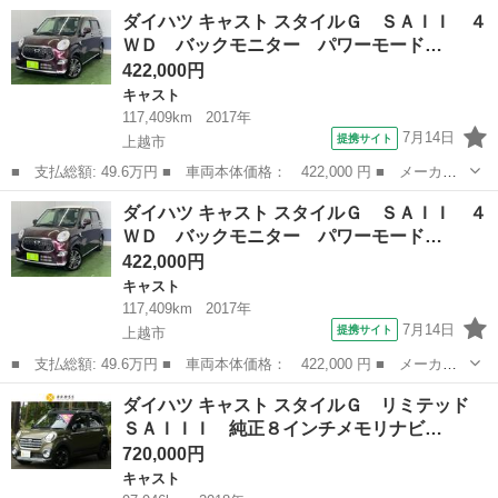
ー名： ダイハツ ■ 車種名： キャスト ■ グレード名： スタイ
新潟
新潟市
キャスト
ダイハツ キャスト スタイルＧ ＳＡＩＩ ４
ルＧ ＶＳ ＳＡＩＩＩ 夏タイヤ４本新品交換 ＬＥＤライト Ｌ
ＷＤ バックモニター パワーモード…
ＥＤフォ...
422,000円
キャスト
117,409km
2017年
7月14日
提携サイト
上越市
■ 支払総額: 49.6万円 ■ 車両本体価格： 422,000 円 ■ メーカー
名： ダイハツ ■ 車種名： キャスト ■ グレード名： スタイル
新潟
上越市
キャスト
ダイハツ キャスト スタイルＧ ＳＡＩＩ ４
Ｇ ＳＡＩＩ ４ＷＤ バックモニター パワーモード 純正ＳＤナ
ＷＤ バックモニター パワーモード…
ビ Ｂｌｕｅ...
422,000円
キャスト
117,409km
2017年
7月14日
提携サイト
上越市
■ 支払総額: 49.6万円 ■ 車両本体価格： 422,000 円 ■ メーカー
名： ダイハツ ■ 車種名： キャスト ■ グレード名： スタイル
新潟
上越市
キャスト
ダイハツ キャスト スタイルＧ リミテッド
Ｇ ＳＡＩＩ ４ＷＤ バックモニター パワーモード 純正ＳＤナ
ＳＡＩＩＩ 純正８インチメモリナビ…
ビ Ｂｌｕｅ...
720,000円
キャスト