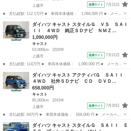
7月21日
提携サイト
上越市
■ 支払総額: 112.1万円 ■ 車両本体価格： 1,084,000 円 ■ メーカ
ー名： ダイハツ ■ 車種名： キャスト ■ グレード名： アクテ
新潟
上越市
キャスト
ダイハツ キャスト スタイルＧ ＶＳ ＳＡＩ
ィバＧ ターボ プライムコレクション ＳＡＩＩＩ ４ＷＤ 純正
ＩＩ ４ＷＤ 純正ＳＤナビ ＮＭＺ…
ＳＤナビ...
1,090,000円
キャスト
53,000km
2020年
7月21日
提携サイト
上越市
■ 支払総額: 114万円 ■ 車両本体価格： 1,090,000 円 ■ メーカー
名： ダイハツ ■ 車種名： キャスト ■ グレード名： スタイル
新潟
上越市
キャスト
ダイハツ キャスト アクティバＧ ＳＡＩＩ
Ｇ ＶＳ ＳＡＩＩＩ ４ＷＤ 純正ＳＤナビ ＮＭＺＫ－Ｗ７１
４ＷＤ 社外ＳＤナビ ＣＤ ＤＶＤ…
Ｄ ＣＤ Ｄ...
658,000円
キャスト
85,000km
2015年
7月20日
提携サイト
上越市
■ 支払総額: 69万円 ■ 車両本体価格： 658,000 円 ■ メーカー
名： ダイハツ ■ 車種名： キャスト ■ グレード名： アクティ
新潟
上越市
キャスト
ダイハツ キャスト スタイルＧ ＳＡＩＩ Ｅ
バＧ ＳＡＩＩ ４ＷＤ 社外ＳＤナビ ＣＤ ＤＶＤ ＢＴ フル