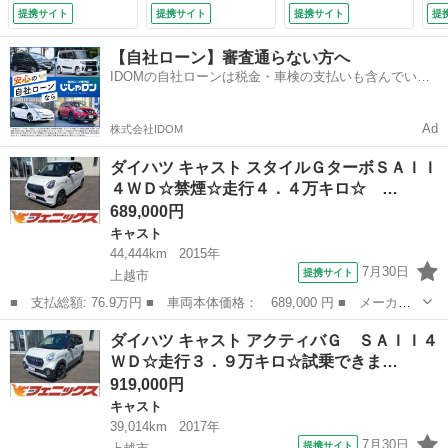
万キロ☆１０型ディ
キロ☆デザインフィ
フルセグＴＶ☆バッ
提携サイト
提携サイト
提携サイト
提
スプレイオーディオ
ルムトップ☆純正ナ
クモニター☆エコア
衝突軽減ブレーキ☆
ビ☆ＴＶ☆バックカ
イドル☆ＥＴＣ☆Ｌ
【自社ローン】審査通らない方へ
車線逸脱警報☆☆ス
メラ☆衝突軽減ブレ
ＥＤフォグランプ☆
IDOMの自社ローンは税金・車検の支払いも含んでいる
マートキー☆プッシ
ーキ☆車線逸脱警報
スマートキー☆プッ
ので毎月の支払額は一定
ュスタート☆ＬＥＤ
☆アイドリングスト
シュスタート☆ステ
ヘッドライト☆ＬＥ
ップ☆スマートキー
アリモコン☆ベンチ
Ad
株式会社IDOM
Ｄフォグランプ☆リ
☆プッシュスタート
シート☆電格ミラー
アソナー☆試乗ＯＫ
☆ＬＥＤライト☆試
☆禁煙車☆試乗でき
ダイハツ キャスト スタイルＧターボＳＡＩＩ
☆ （検8.10）
乗ＯＫ （検10.2）
ます☆ （車検整備
４ＷＤ☆禁煙☆走行４．４万キロ☆ …
付）
689,000円
キャスト
44,444km
2015年
7月30日
提携サイト
上越市
■ 支払総額: 76.9万円 ■ 車両本体価格： 689,000 円 ■ メーカー
名： ダイハツ ■ 車種名： キャスト ■ グレード名： スタイル
新潟
上越市
キャスト
ダイハツ キャスト アクティバＧ ＳＡＩＩ４
ＧターボＳＡＩＩ４ＷＤ☆禁煙☆走行４．４万キロ☆ ４ＷＤ☆ター
ＷＤ☆走行３．９万キロ☆試乗できま…
ボ☆禁煙☆走...
919,000円
キャスト
39,014km
2017年
7月30日
提携サイト