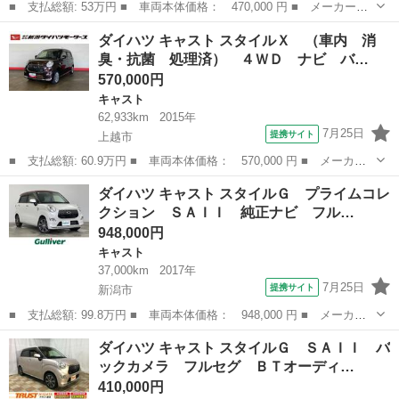
■ 支払総額: 53万円 ■ 車両本体価格： 470,000 円 ■ メーカー
名： ダイハツ ■ 車種名： キャスト ■ グレード名： スタイル
新潟
新潟市
キャスト
ダイハツ キャスト スタイルＸ （車内 消
Ｘ ＳＡＩＩ プッシュスタート オートエアコン オートライト
臭・抗菌 処理済） ４ＷＤ ナビ バ…
ナビ フルセグＴ...
570,000円
キャスト
62,933km
2015年
7月25日
提携サイト
上越市
■ 支払総額: 60.9万円 ■ 車両本体価格： 570,000 円 ■ メーカー
名： ダイハツ ■ 車種名： キャスト ■ グレード名： スタイル
新潟
上越市
キャスト
ダイハツ キャスト スタイルＧ プライムコレ
Ｘ （車内 消臭・抗菌 処理済） ４ＷＤ ナビ バックカメラ
クション ＳＡＩＩ 純正ナビ フル…
キーフリーシ...
948,000円
キャスト
37,000km
2017年
7月25日
提携サイト
新潟市
■ 支払総額: 99.8万円 ■ 車両本体価格： 948,000 円 ■ メーカー
名： ダイハツ ■ 車種名： キャスト ■ グレード名： スタイル
新潟
新潟市
キャスト
ダイハツ キャスト スタイルＧ ＳＡＩＩ バ
Ｇ プライムコレクション ＳＡＩＩ 純正ナビ フルセグＴＶ Ｂ
ックカメラ フルセグ ＢＴオーディ…
ｌｕｅｔｏｏ...
410,000円