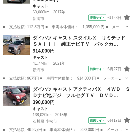
キャスト
60,000km
2017年
6月28日
提携サイト
新潟市
■ 支払総額: 112.8万円 ■ 車両本体価格： 1,055,000 円 ■ メーカ
ー名： ダイハツ ■ 車種名： キャスト ■ グレード名： アクテ
新潟
新潟市
キャスト
ダイハツ キャスト スタイルＸ リミテッド
ィバＸ ＳＡＩＩ 社外ナビ／フルセグＴＶ Ｂｌｕｅｔｏｏｔｈ接
ＳＡＩＩＩ 純正ナビＴＶ バックカ…
続対応 ...
914,000円
キャスト
41,774km
2021年
6月27日
提携サイト
新潟市
■ 支払総額: 96万円 ■ 車両本体価格： 914,000 円 ■ メーカー
名： ダイハツ ■ 車種名： キャスト ■ グレード名： スタイル
新潟
新潟市
キャスト
ダイハツ キャスト アクティバＸ ４ＷＤ Ｓ
Ｘ リミテッド ＳＡＩＩＩ 純正ナビＴＶ バックカメラ ＥＴ
Ｄナビ地デジ フルセグＴＶ ＤＶＤ…
Ｃ 純正リモコンエ...
390,000円
キャスト
138,020km
2015年
6月17日
提携サイト
石川県 小松市
■ 支払総額: 49.8万円 ■ 車両本体価格： 390,000 円 ■ メーカー