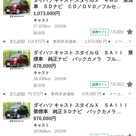
ダイハツ キャスト スタイルＸ ４ＷＤ 禁煙
Ｘ インパネＣＶＴ メモリーナビ ＣＤ アイドリングストップ
車 ＳＤナビ ＣＤ／ＤＶＤ／フルセ…
プッシュスタ...
1,073,000円
キャスト
27,874km
2020年
7月29日
提携サイト
新潟市
■ 支払総額: 114.9万円 ■ 車両本体価格： 1,073,000 円 ■ メーカ
ー名： ダイハツ ■ 車種名： キャスト ■ グレード名： スタイ
新潟
新潟市
キャスト
ダイハツ キャスト スタイルＧ ＳＡＩＩ 禁
ルＸ ４ＷＤ 禁煙車 ＳＤナビ ＣＤ／ＤＶＤ／フルセグ Ｂｌｕ
煙車 純正ナビ バックカメラ フル…
ｅｔｏｏ...
678,000円
キャスト
38,035km
2016年
7月29日
提携サイト
新潟市
■ 支払総額: 75.9万円 ■ 車両本体価格： 678,000 円 ■ メーカー
名： ダイハツ ■ 車種名： キャスト ■ グレード名： スタイル
新潟
新潟市
キャスト
ダイハツ キャスト スタイルＸ ＳＡＩＩＩ
Ｇ ＳＡＩＩ 禁煙車 純正ナビ バックカメラ フルセグ Ｂｌｕ
禁煙車 純正ＳＤナビ バックカメラ…
ｅｔｏｏｔｈ...
970,000円
キャスト
39,068km
2020年