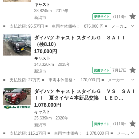
キャスト
38,824km
2017年
7月18日
提携サイト
新潟市
■ 支払総額: 95.5万円 ■ 車両本体価格： 875,000 円 ■ メーカー
名： ダイハツ ■ 車種名： キャスト ■ グレード名： アクティ
新潟
新潟市
キャスト
ダイハツ キャスト スタイルＧ ＳＡＩＩ
バＧ ターボ プライムコレクション ＳＡＩＩ ４ＷＤ 純正大画
（検8.10）
面ナビＴＶ ...
170,000円
キャスト
143,320km
2015年
7月17日
提携サイト
新潟市
■ 支払総額: 27万円 ■ 車両本体価格： 170,000 円 ■ メーカー
名： ダイハツ ■ 車種名： キャスト ■ グレード名： スタイル
新潟
新潟市
キャスト
ダイハツ キャスト スタイルＧ ＶＳ ＳＡＩ
Ｇ ＳＡＩＩ ■ 排気量： 660cc ■ ドア枚数： 5D ■ ミッショ
ＩＩ 夏タイヤ４本新品交換 ＬＥＤ…
ン：...
1,078,000円
キャスト
25,639km
2020年
7月16日
提携サイト
新潟市
■ 支払総額: 115.1万円 ■ 車両本体価格： 1,078,000 円 ■ メーカ