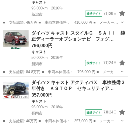
キャスト
95,000km
2016年
7月29日
提携サイト
新潟市
■ 支払総額: 46万円 ■ 車両本体価格： 410,000 円 ■ メーカー
名： ダイハツ ■ 車種名： キャスト ■ グレード名： スタイル
新潟
新潟市
キャスト
ダイハツ キャスト スタイルＧ ＳＡＩＩ 純
Ｇ ＳＡＩＩ バックカメラ フルセグ ＢＴオーディオ ＤＶＤ再
正ディーラーオプションナビ フォグ…
生 純正ナビ Ｌ...
796,000円
キャスト
50,000km
2016年
7月24日
提携サイト
新潟市
■ 支払総額: 84.8万円 ■ 車両本体価格： 796,000 円 ■ メーカー
名： ダイハツ ■ 車種名： キャスト ■ グレード名： スタイル
新潟
新潟市
キャスト
ダイハツ キャスト アクティバＸ 車検整備２
Ｇ ＳＡＩＩ 純正ディーラーオプションナビ フォグランプ 純正
年付き ＡＳＴＯＰ セキュリティア…
ドアバイザー...
357,000円
キャスト
96,000km
2018年
7月24日
提携サイト
長岡市
■ 支払総額: 46万円 ■ 車両本体価格： 357,000 円 ■ メーカー
名： ダイハツ ■ 車種名： キャスト ■ グレード名： アクティ