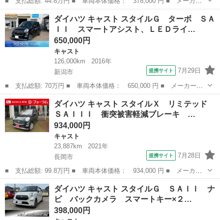
■ 支払総額: 44.8万円 ■ 車両本体価格： 378,000 円 ■ メーカー
名： ダイハツ ■ 車種名： キャスト ■ グレード名： スタイル
富山
富山市
キャスト
ダイハツ キャスト スタイルＧ ターボ ＳＡ
Ｘ ＳＡＩＩ ＫＥＮＷＯＯＤナビ（ＭＤＶ－Ｌ４０４Ｗ） スマー
ＩＩ スマートアシスト、ＬＥＤライ…
トアシスト ...
650,000円
キャスト
126,000km
2016年
7月29日
提携サイト
新潟市
■ 支払総額: 70万円 ■ 車両本体価格： 650,000 円 ■ メーカー
名： ダイハツ ■ 車種名： キャスト ■ グレード名： スタイル
新潟
新潟市
キャスト
ダイハツ キャスト スタイルＸ リミテッド
Ｇ ターボ ＳＡＩＩ スマートアシスト、ＬＥＤライト＆フォグラ
ＳＡＩＩＩ 衝突被害軽減ブレーキ …
ンプ、ナビ、バッ...
934,000円
キャスト
23,887km
2021年
7月28日
提携サイト
長岡市
■ 支払総額: 99.8万円 ■ 車両本体価格： 934,000 円 ■ メーカー
名： ダイハツ ■ 車種名： キャスト ■ グレード名： スタイル
新潟
長岡市
キャスト
ダイハツ キャスト スタイルＧ ＳＡＩＩ ナ
Ｘ リミテッド ＳＡＩＩＩ 衝突被害軽減ブレーキ ブルートゥー
ビ バックカメラ スマートキー×２…
スフルセグナ...
398,000円