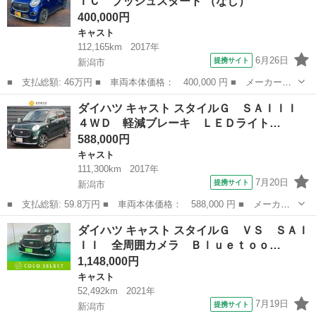
ＴＣ プッシュスタート （なし）
セグテレビ ＳＤ...
400,000円
キャスト
112,165km
2017年
6月26日
提携サイト
新潟市
■ 支払総額: 46万円 ■ 車両本体価格： 400,000 円 ■ メーカー
名： ダイハツ ■ 車種名： キャスト ■ グレード名： スタイル
新潟
新潟市
キャスト
ダイハツ キャスト スタイルＧ ＳＡＩＩＩ
Ｇ ＳＡＩＩ ＥＴＣ プッシュスタート ■ 排気量： 660cc ■ ド
４ＷＤ 軽減ブレーキ ＬＥＤライト…
ア枚数...
588,000円
キャスト
111,300km
2017年
7月20日
提携サイト
新潟市
■ 支払総額: 59.8万円 ■ 車両本体価格： 588,000 円 ■ メーカー
名： ダイハツ ■ 車種名： キャスト ■ グレード名： スタイル
新潟
新潟市
キャスト
ダイハツ キャスト スタイルＧ ＶＳ ＳＡＩ
Ｇ ＳＡＩＩＩ ４ＷＤ 軽減ブレーキ ＬＥＤライト ＬＥＤフォ
ＩＩ 全周囲カメラ Ｂｌｕｅｔｏｏ…
グ オートラ...
1,148,000円
キャスト
52,492km
2021年
7月19日
提携サイト
新潟市