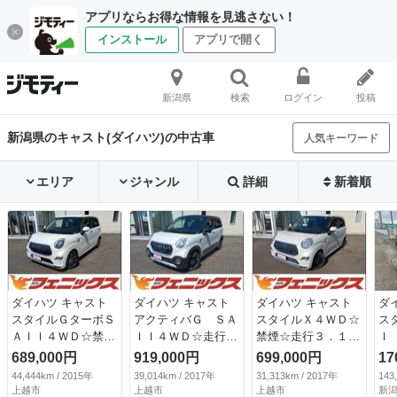
アプリならお得な情報を見逃さない！
インストール
アプリで開く
新潟県
検索
ログイン
投稿
新潟県のキャスト(ダイハツ)の中古車
人気キーワード
エリア
ジャンル
詳細
新着順
ダイハツ キャスト
ダイハツ キャスト
ダイハツ キャスト
ダ
スタイルＧターボＳ
アクティバＧ ＳＡ
スタイルＸ４ＷＤ☆
ス
ＡＩＩ４ＷＤ☆禁煙
ＩＩ４ＷＤ☆走行
禁煙☆走行３．１万
Ｉ 
☆走行４．４万キロ
３．９万キロ☆試乗
キロ☆試乗出来ます
689,000円
919,000円
699,000円
17
☆ ４ＷＤ☆ターボ
できます ４ＷＤ☆
☆ ４ＷＤ☆ケンウ
44,444km / 2015年
39,014km / 2017年
31,313km / 2017年
143
☆禁煙☆走行４．４
禁煙☆走行３．９万
ッドメモリーナビ☆
上越市
上越市
上越市
新