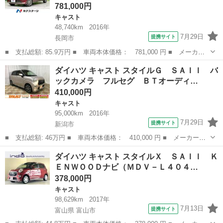
781,000円
キャスト
48,740km
2016年
7月29日
提携サイト
長岡市
■ 支払総額: 85.9万円 ■ 車両本体価格： 781,000 円 ■ メーカー
名： ダイハツ ■ 車種名： キャスト ■ グレード名： アクティ
新潟
長岡市
キャスト
ダイハツ キャスト スタイルＧ ＳＡＩＩ バ
バＧ ターボ ＳＡＩＩ 衝突軽減 ナビ バックカメラ ＥＴＣ
ックカメラ フルセグ ＢＴオーディ…
ドラレコ オ...
410,000円
キャスト
95,000km
2016年
7月29日
提携サイト
新潟市
■ 支払総額: 46万円 ■ 車両本体価格： 410,000 円 ■ メーカー
名： ダイハツ ■ 車種名： キャスト ■ グレード名： スタイル
新潟
新潟市
キャスト
ダイハツ キャスト スタイルＸ ＳＡＩＩ Ｋ
Ｇ ＳＡＩＩ バックカメラ フルセグ ＢＴオーディオ ＤＶＤ再
ＥＮＷＯＯＤナビ（ＭＤＶ－Ｌ４０４…
生 純正ナビ Ｌ...
378,000円
キャスト
98,629km
2017年
7月13日
提携サイト
富山県 富山市