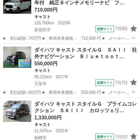
年付 純正８インチメモリーナビ フ…
グ スマート...
710,000円
キャスト
118,700km
2015年
7月9日
提携サイト
新発田市
■ 支払総額: 74万円 ■ 車両本体価格： 710,000 円 ■ メーカー
名： ダイハツ ■ 車種名： キャスト ■ グレード名： スポーツ
新潟
新発田市
キャスト
ダイハツ キャスト スタイルＧ ＳＡＩＩ 社
ＳＡＩＩ 車検２年付 純正８インチメモリーナビ フルセグＴＶ
外ナビゲーション Ｂｌｕｅｔｏｏｔ…
ＢＴオーディオ ...
550,000円
キャスト
80,115km
2017年
7月7日
提携サイト
五泉市
■ 支払総額: 60万円 ■ 車両本体価格： 550,000 円 ■ メーカー
名： ダイハツ ■ 車種名： キャスト ■ グレード名： スタイル
新潟
五泉市
キャスト
ダイハツ キャスト スタイルＧ プライムコレ
Ｇ ＳＡＩＩ 社外ナビゲーション Ｂｌｕｅｔｏｏｔｈ接続 ＤＶ
クション ＳＡＩＩＩ カロッツェリ…
Ｄ再生 フルセグ...
1,330,000円
キャスト
11,537km
2021年
7月5日
提携サイト
柏崎市