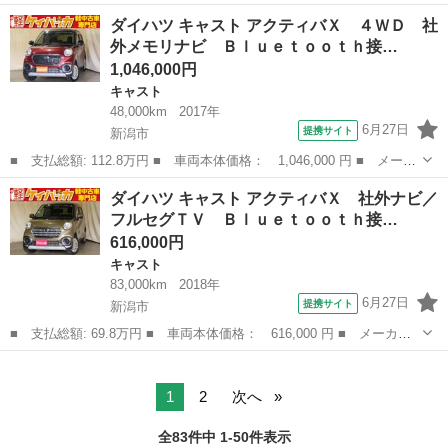
名： ダイハツ ■ 車種名： キャスト ■ グレード名： アクティ
石川
小松市
キャスト
ダイハツ キャスト アクティバＸ ４ＷＤ 社
バＸ ４ＷＤ ＳＤナビ地デジ フルセグＴＶ ＤＶＤビデオ Ｂｌ
外メモリナビ Ｂｌｕｅｔｏｏｔｈ接…
ｕｅｔｏｏｔ...
1,046,000円
キャスト
48,000km
2017年
6月27日
提携サイト
新潟市
■ 支払総額: 112.8万円 ■ 車両本体価格： 1,046,000 円 ■ メーカ
ー名： ダイハツ ■ 車種名： キャスト ■ グレード名： アクテ
新潟
新潟市
キャスト
ダイハツ キャスト アクティバＸ 社外ナビ／
ィバＸ ４ＷＤ 社外メモリナビ Ｂｌｕｅｔｏｏｔｈ接続対応 横
フルセグＴＶ Ｂｌｕｅｔｏｏｔｈ接…
滑り防止...
616,000円
キャスト
83,000km
2018年
6月27日
提携サイト
新潟市
■ 支払総額: 69.8万円 ■ 車両本体価格： 616,000 円 ■ メーカー
名： ダイハツ ■ 車種名： キャスト ■ グレード名： アクティ
新潟
新潟市
キャスト
バＸ 社外ナビ／フルセグＴＶ Ｂｌｕｅｔｏｏｔｈ接続対応 スマ
ートキー プ...
1
2
次へ
全83件中 1-50件表示