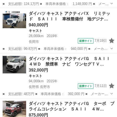
■ 支払総額: 124.1万円 ■ 車両本体価格： 1,148,000 円 ■ メーカ
ー名： ダイハツ ■ 車種名： キャスト ■ グレード名： スタイ
新潟
新潟市
キャスト
ダイハツ キャスト アクティバＸ リミテッ
ルＧ ＶＳ ＳＡＩＩＩ 全周囲カメラ Ｂｌｕｅｔｏｏｔｈ Ｃ
ド ＳＡＩＩＩ 車検整備付 地デジナ…
Ｄ 純正メ...
940,000円
キャスト
28,000km
2019年
7月19日
提携サイト
長岡市
■ 支払総額: 99.8万円 ■ 車両本体価格： 940,000 円 ■ メーカー
名： ダイハツ ■ 車種名： キャスト ■ グレード名： アクティ
新潟
長岡市
キャスト
ダイハツ キャスト アクティバＧ ＳＡＩＩ
バＸ リミテッド ＳＡＩＩＩ 車検整備付 地デジナビ バックカ
４ＷＤ 禁煙車 ナビ ワンセグＴＶ…
メラ スマー...
392,000円
キャスト
94,000km
2015年
7月11日
提携サイト
長野県 長野市
■ 支払総額: 48万円 ■ 車両本体価格： 392,000 円 ■ メーカー
名： ダイハツ ■ 車種名： キャスト ■ グレード名： アクティ
長野
長野市
キャスト
ダイハツ キャスト アクティバＧ ターボ プ
バＧ ＳＡＩＩ ４ＷＤ 禁煙車 ナビ ワンセグＴＶ バックカメ
ライムコレクション ＳＡＩＩ ４Ｗ…
ラ ＥＴＣ プッ...
875,000円