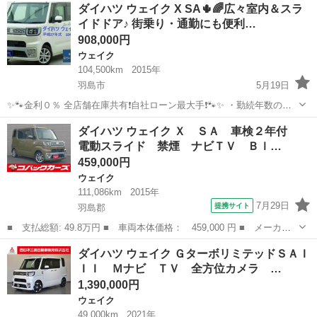
岐阜
岐阜市
ウェイク
ダイハツ ウェイク X SA🌵🌈広々室内＆スラ
Ａ ドライブレコーダー ＥＴＣ バックカメラ 両側スライド・片
イドドア♪ 街乗り・通勤にも便利…
側電動 衝突被...
908,000円
ウェイク
104,500km
2015年
羽島市
5月19日
✨🐾金利０％ 全店舗在庫共有❗️自社ローン最大手❗️🐾✨ ・勤続年数の短
い方🆗 ・パート、アルバイトの方🆗 ・派遣、自営業をされている方🆗
岐阜
羽島市
ウェイク
ハイトワゴン
ダイハツ ウェイク Ｘ ＳＡ 車検２年付
・専業主婦をされている方🆗 ・自己破産・任意整理のご経験のある方
電動スライド 禁煙 ナビＴＶ Ｂｌ…
🆗 ・他社でロ...
459,000円
ウェイク
111,086km
2015年
7月29日
提携サイト
羽島郡
■ 支払総額: 49.8万円 ■ 車両本体価格： 459,000 円 ■ メーカー
名： ダイハツ ■ 車種名： ウェイク ■ グレード名： Ｘ Ｓ
岐阜
羽島郡
ウェイク
ダイハツ ウェイク ＧターボリミテッドＳＡＩ
Ａ 車検２年付 電動スライド 禁煙 ナビＴＶ Ｂｌｕｅｔｏｏ
ＩＩ Ｍナビ ＴＶ 全方位カメラ …
ｔｈ バックカ...
1,390,000円
ウェイク
49,000km
2021年