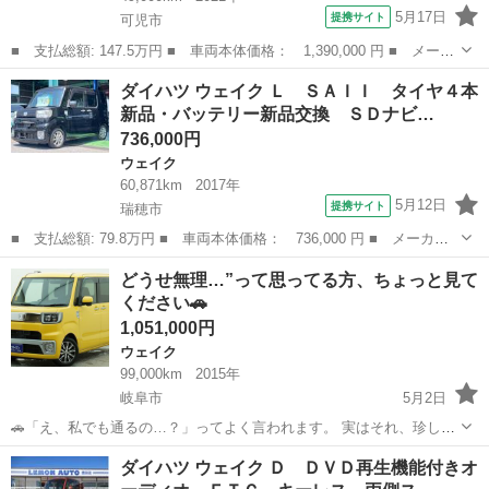
5月17日
提携サイト
可児市
■ 支払総額: 147.5万円 ■ 車両本体価格： 1,390,000 円 ■ メーカ
ー名： ダイハツ ■ 車種名： ウェイク ■ グレード名： Ｇター
岐阜
可児市
ウェイク
ダイハツ ウェイク Ｌ ＳＡＩＩ タイヤ４本
ボリミテッドＳＡＩＩＩ Ｍナビ ＴＶ 全方位カメラ ドラレコ
新品・バッテリー新品交換 ＳＤナビ…
ＥＴＣ ...
736,000円
ウェイク
60,871km
2017年
5月12日
提携サイト
瑞穂市
■ 支払総額: 79.8万円 ■ 車両本体価格： 736,000 円 ■ メーカー
名： ダイハツ ■ 車種名： ウェイク ■ グレード名： Ｌ ＳＡ
岐阜
瑞穂市
ウェイク
どうせ無理…”って思ってる方、ちょっと見て
ＩＩ タイヤ４本新品・バッテリー新品交換 ＳＤナビ Ｂｌｕｅｔ
ください🚗
ｏｏｔｈオー...
1,051,000円
ウェイク
99,000km
2015年
岐阜市
5月2日
🚗「え、私でも通るの…？」ってよく言われます。 実はそれ、珍しく
ないです。 ・他でローンが通らなかった ・頭金が用意できない ・勤
岐阜
岐阜市
ウェイク
頭金
ダイハツ ウェイク Ｄ ＤＶＤ再生機能付きオ
務歴が浅い／アルバイト そんな方でもご購入いただいてます😊 📍