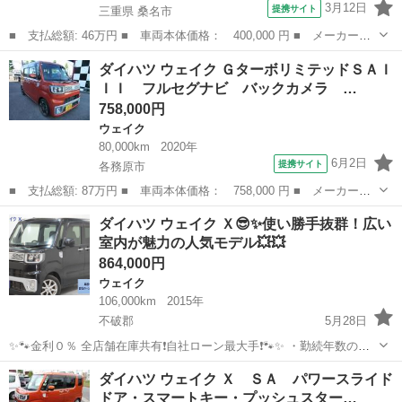
3月12日
提携サイト
三重県 桑名市
■ 支払総額: 46万円 ■ 車両本体価格： 400,000 円 ■ メーカー
名： ダイハツ ■ 車種名： ウェイク ■ グレード名： Ｄ Ｓ
三重
桑名市
ウェイク
ダイハツ ウェイク ＧターボリミテッドＳＡＩ
Ａ ３ヶ月自社保証 キーレス ＥＴＣ スマアシ バックカメラ
ＩＩ フルセグナビ バックカメラ …
ステアリングスイッ...
758,000円
ウェイク
80,000km
2020年
6月2日
提携サイト
各務原市
■ 支払総額: 87万円 ■ 車両本体価格： 758,000 円 ■ メーカー
名： ダイハツ ■ 車種名： ウェイク ■ グレード名： Ｇターボ
岐阜
各務原市
ウェイク
ダイハツ ウェイク Ｘ😎✨使い勝手抜群！広い
リミテッドＳＡＩＩＩ フルセグナビ バックカメラ （オレンジ）
室内が魅力の人気モデル💥💥
■ 排気量： ...
864,000円
ウェイク
106,000km
2015年
不破郡
5月28日
✨🐾金利０％ 全店舗在庫共有❗️自社ローン最大手❗️🐾✨ ・勤続年数の短
い方🆗 ・パート、アルバイトの方🆗 ・派遣、自営業をされている方🆗
岐阜
不破郡
ウェイク
オトロン
ダイハツ ウェイク Ｘ ＳＡ パワースライド
・専業主婦をされている方🆗 ・自己破産・任意整理のご経験のある方
ドア・スマートキー・プッシュスター…
🆗 ・他社でロ...