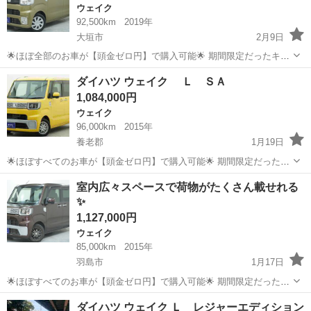
ウェイク
92,500km
2019年
大垣市
2月9日
🌟ほぼ全部のお車が【頭金ゼロ円】で購入可能🌟 期間限定だったキャ
ンペーンが好評につき延長中👏🏻 ※3月31日までの期間限定✨全ての
岐阜
大垣市
ウェイク
ローン
ダイハツ ウェイク Ｌ ＳＡ
お客様対象! 「自社ローンプラン」頭金0円キャンペーンを開催中です!
1,084,000円
当社の自社ロ...
ウェイク
96,000km
2015年
養老郡
1月19日
🌟ほぼすべてのお車が【頭金ゼロ円】で購入可能🌟 期間限定だったキ
ャンペーンが好評につき延長決定👏🏻 ※3月31日までの期間限定✨全
岐阜
養老郡
ウェイク
ローン
室内広々スペースで荷物がたくさん載せれる
てのお客様が対象❗ 「自社ローンプラン」頭金0円キャンペーンを開催
✨
中❗ 当社の...
1,127,000円
ウェイク
85,000km
2015年
羽島市
1月17日
🌟ほぼすべてのお車が【頭金ゼロ円】で購入可能🌟 期間限定だったキ
ャンペーンが好評につき延長決定👏🏻 ※3月31日までの期間限定✨全
岐阜
羽島市
ウェイク
ローン
ダイハツ ウェイク Ｌ レジャーエディション
てのお客様が対象❗ 「自社ローンプラン」頭金0円キャンペーンを開催