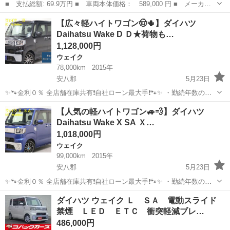
■ 支払総額: 69.9万円 ■ 車両本体価格： 589,000 円 ■ メーカー
名： ダイハツ ■ 車種名： ウェイク ■ グレード名： Ｇ Ｓ
岐阜
大垣市
ウェイク
【広々軽ハイトワゴン🤠🌵】ダイハツ
Ａ Ｇターボ １オーナー ユーザー買取車 ９インチナビＮＳＺＮ
Daihatsu Wake D Ｄ★荷物も…
－Ｗ６５ＤＢ ...
1,128,000円
ウェイク
78,000km
2015年
安八郡
5月23日
✨🐾金利０％ 全店舗在庫共有❗️自社ローン最大手❗️🐾✨ ・勤続年数の短
い方🆗 ・パート、アルバイトの方🆗 ・派遣、自営業をされている方🆗
岐阜
安八郡
ウェイク
ハイトワゴン
【人気の軽ハイトワゴン🚙💨】ダイハツ
・専業主婦をされている方🆗 ・自己破産・任意整理のご経験のある方
Daihatsu Wake X SA Ｘ…
🆗 ・他社でロ...
1,018,000円
ウェイク
99,000km
2015年
安八郡
5月23日
✨🐾金利０％ 全店舗在庫共有❗️自社ローン最大手❗️🐾✨ ・勤続年数の短
い方🆗 ・パート、アルバイトの方🆗 ・派遣、自営業をされている方🆗
岐阜
安八郡
ウェイク
ハイトワゴン
ダイハツ ウェイク Ｌ ＳＡ 電動スライド
・専業主婦をされている方🆗 ・自己破産・任意整理のご経験のある方
禁煙 ＬＥＤ ＥＴＣ 衝突軽減ブレ…
🆗 ・他社でロ...
486,000円