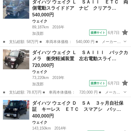
ダイハツ ウェイク Ｌ ＳＡＩＩ ＥＴＣ 両
インセレクションＳＡ １年保証 インテリキー 社外ＳＤナビ Ｄ
側電動スライドドア ナビ クリアラ…
ＶＤ フルセグ ...
540,000円
ウェイク
89,187km
2016年
6月7日
提携サイト
加茂郡
■ 支払総額: 58万円 ■ 車両本体価格： 540,000 円 ■ メーカー
名： ダイハツ ■ 車種名： ウェイク ■ グレード名： Ｌ ＳＡ
岐阜
加茂郡
ウェイク
ダイハツ ウェイク Ｌ ＳＡＩＩＩ バックカ
ＩＩ ＥＴＣ 両側電動スライドドア ナビ クリアランスソナー
メラ 衝突軽減装置 左右電動スライ…
衝突被害軽減シス...
720,000円
ウェイク
73,220km
2019年
6月7日
提携サイト
加茂郡
■ 支払総額: 78.8万円 ■ 車両本体価格： 720,000 円 ■ メーカー
名： ダイハツ ■ 車種名： ウェイク ■ グレード名： Ｌ ＳＡ
岐阜
加茂郡
ウェイク
ダイハツ ウェイク Ｄ ＳＡ ３ヶ月自社保
ＩＩＩ バックカメラ 衝突軽減装置 左右電動スライドドア スマ
証 キーレス ＥＴＣ スマアシ バッ…
ートキー ■...
400,000円
ウェイク
143,150km
2014年