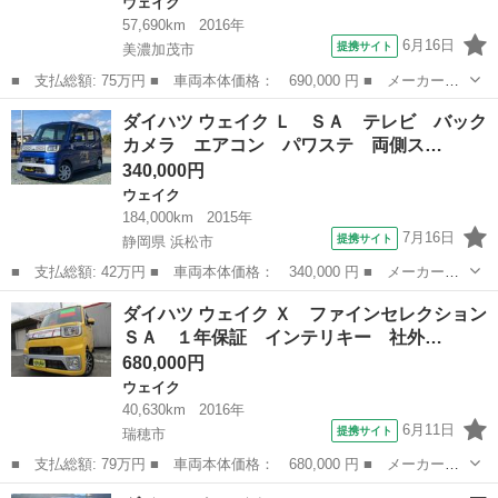
ウェイク
57,690km
2016年
6月16日
提携サイト
美濃加茂市
■ 支払総額: 75万円 ■ 車両本体価格： 690,000 円 ■ メーカー
名： ダイハツ ■ 車種名： ウェイク ■ グレード名： Ｌ ＳＡ
岐阜
美濃加茂市
ウェイク
ダイハツ ウェイク Ｌ ＳＡ テレビ バック
ＩＩ ドライブレコーダー バックカメラ 両側電動スライドドア
カメラ エアコン パワステ 両側ス…
ナビ ＴＶ 衝突...
340,000円
ウェイク
184,000km
2015年
7月16日
提携サイト
静岡県 浜松市
■ 支払総額: 42万円 ■ 車両本体価格： 340,000 円 ■ メーカー
名： ダイハツ ■ 車種名： ウェイク ■ グレード名： Ｌ Ｓ
静岡
浜松市
ウェイク
ダイハツ ウェイク Ｘ ファインセレクション
Ａ テレビ バックカメラ エアコン パワステ 両側スライドドア
ＳＡ １年保証 インテリキー 社外…
■ 排気量： 6...
680,000円
ウェイク
40,630km
2016年
6月11日
提携サイト
瑞穂市
■ 支払総額: 79万円 ■ 車両本体価格： 680,000 円 ■ メーカー
名： ダイハツ ■ 車種名： ウェイク ■ グレード名： Ｘ ファ
岐阜
瑞穂市
ウェイク