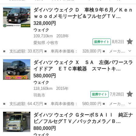
名： ダイハツ ■ 車種名： ウェイク ■ グレード名： Ｘ Ｓ
岐阜
羽島郡
ウェイク
ダイハツ ウェイク Ｄ 車検９年６月／Ｋｅｎ
Ａ 車検２年付 電動スライド 禁煙 ナビＴＶ Ｂｌｕｅｔｏｏ
ｗｏｏｄメモリーナビ＆フルセグＴＶ…
ｔｈ バックカ...
328,000円
ウェイク
109,710km
2018年
8月2日
提携サイト
愛知県 小牧市
■ 支払総額: 33.8万円 ■ 車両本体価格： 328,000 円 ■ メーカー
名： ダイハツ ■ 車種名： ウェイク ■ グレード名： Ｄ 車検
愛知
小牧市
ウェイク
ダイハツ ウェイク Ｘ ＳＡ 左側パワースラ
９年６月／Ｋｅｎｗｏｏｄメモリーナビ＆フルセグＴＶ／Ｂｌｕｅｔ
イドドア ＥＴＣ車載器 スマートキ…
ｏｏｔｈ／Ｅ...
580,000円
ウェイク
118,160km
2015年
7月28日
提携サイト
羽島市
■ 支払総額: 64.4万円 ■ 車両本体価格： 580,000 円 ■ メーカー
名： ダイハツ ■ 車種名： ウェイク ■ グレード名： Ｘ Ｓ
岐阜
羽島市
ウェイク
ダイハツ ウェイク ＧターボＳＡＩＩ 純正ナ
Ａ 左側パワースライドドア ＥＴＣ車載器 スマートキー プッシ
ビ／フルセグＴＶ／バックカメラ／Ｂ…
ュスタート ス...
880,000円
ウェイク