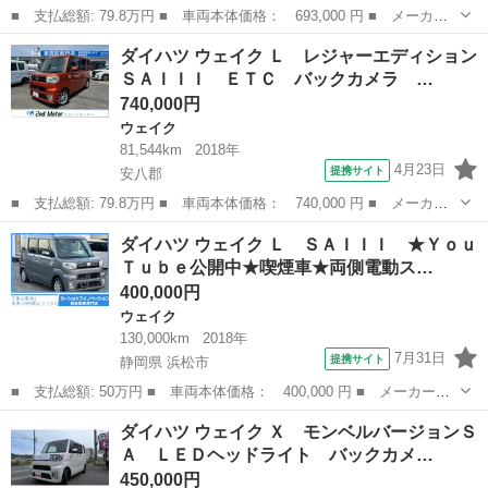
■ 支払総額: 79.8万円 ■ 車両本体価格： 693,000 円 ■ メーカー
名： ダイハツ ■ 車種名： ウェイク ■ グレード名： Ｌ Ｓ
岐阜
恵那市
ウェイク
ダイハツ ウェイク Ｌ レジャーエディション
Ａ 電動格納ドアミラー スマキー 両側スライド片側電動ドア Ａ
ＳＡＩＩＩ ＥＴＣ バックカメラ …
ＡＣ Ａライト...
740,000円
ウェイク
81,544km
2018年
4月23日
提携サイト
安八郡
■ 支払総額: 79.8万円 ■ 車両本体価格： 740,000 円 ■ メーカー
名： ダイハツ ■ 車種名： ウェイク ■ グレード名： Ｌ レジ
岐阜
安八郡
ウェイク
ダイハツ ウェイク Ｌ ＳＡＩＩＩ ★Ｙｏｕ
ャーエディションＳＡＩＩＩ ＥＴＣ バックカメラ 両側電動スラ
Ｔｕｂｅ公開中★喫煙車★両側電動ス…
イドドア ナ...
400,000円
ウェイク
130,000km
2018年
7月31日
提携サイト
静岡県 浜松市
■ 支払総額: 50万円 ■ 車両本体価格： 400,000 円 ■ メーカー
名： ダイハツ ■ 車種名： ウェイク ■ グレード名： Ｌ ＳＡ
静岡
浜松市
ウェイク
ダイハツ ウェイク Ｘ モンベルバージョンＳ
ＩＩＩ ★ＹｏｕＴｕｂｅ公開中★喫煙車★両側電動スライドドア
Ａ ＬＥＤヘッドライト バックカメ…
スマートアシスト...
450,000円