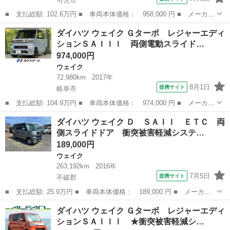
可児市
■ 支払総額: 102.6万円 ■ 車両本体価格： 958,000 円 ■ メーカー
名： ダイハツ ■ 車種名： ウェイク ■ グレード名： Ｌ ＳＡ
岐阜
可児市
ウェイク
ダイハツ ウェイク Ｇターボ レジャーエディ
ＩＩＩ 誤発進抑制機能 両側オートスライドドア 横滑り防止機
ションＳＡＩＩＩ 両側電動スライド…
能 ＥＴＣ ...
974,000円
ウェイク
72,980km
2017年
8月1日
提携サイト
岐阜市
■ 支払総額: 104.9万円 ■ 車両本体価格： 974,000 円 ■ メーカー
名： ダイハツ ■ 車種名： ウェイク ■ グレード名： Ｇター
岐阜
岐阜市
ウェイク
ダイハツ ウェイク Ｄ ＳＡＩＩ ＥＴＣ 両
ボ レジャーエディションＳＡＩＩＩ 両側電動スライドドア 純正
側スライドドア 衝突被害軽減システ…
ＳＤナビ バ...
189,000円
ウェイク
263,192km
2016年
7月5日
提携サイト
不破郡
■ 支払総額: 25.9万円 ■ 車両本体価格： 189,000 円 ■ メーカー
名： ダイハツ ■ 車種名： ウェイク ■ グレード名： Ｄ ＳＡ
岐阜
不破郡
ウェイク
ダイハツ ウェイク Ｇターボ レジャーエディ
ＩＩ ＥＴＣ 両側スライドドア 衝突被害軽減システム ＬＥＤヘ
ションＳＡＩＩＩ ★衝突被害軽減シ…
ッドランプ ...