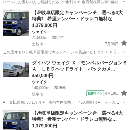
ローンにお困りの方ご相談ください❗️❗️金利０％ 全店舗在庫共有❗️❗️自社ロ
ーン最大手❗️ ・勤続年数の短い方🆗 ・自営業をされている方🆗 ・専業
岐阜
大垣市
ウェイク
ローン
【🎉岐阜店限定キャンペーン🎉 選べる4大
主婦をされている方🆗 ・自己破産・任意整理のご経験のある方🆗 ・他
特典❗️ 希望ナンバー・ドラレコ無料な…
社で...
1,379,000円
ウェイク
71,500km
2017年
土岐市
7月30日
この度オトロン岐阜店限定でキャンペーンを実施いたします！🎉 👇️詳
細は下記の通りでございます👇️ ①希望ナンバー サービス ②納車
岐阜
土岐市
ウェイク
ドラレコ
ダイハツ ウェイク Ｘ モンベルバージョンＳ
時ガソリン満タン ③ドラレコ無料取付（前のみ） ④バックカメラ
Ａ ＬＥＤヘッドライト バックカメ…
無料取...
450,000円
ウェイク
140,000km
2015年
4月19日
提携サイト
岐阜市
■ 支払総額: 53.1万円 ■ 車両本体価格： 450,000 円 ■ メーカー
名： ダイハツ ■ 車種名： ウェイク ■ グレード名： Ｘ モン
岐阜
岐阜市
ウェイク
【🎉岐阜店限定キャンペーン🎉 選べる4大
ベルバージョンＳＡ ＬＥＤヘッドライト バックカメラ ＥＴＣ
特典❗️ 希望ナンバー・ドラレコ無料な…
■ 排気量：...
1,379,000円