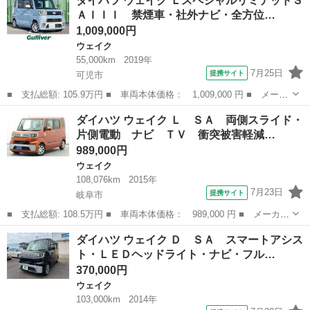
ダイハツ ウェイク ＬスペシャルリミテッドＳ
ーボ車／両側パワースライドドア／純正ナビ・バックモニター／ＥＴ
ＡＩＩＩ 禁煙車・社外ナビ・全方位…
Ｃ／純正１５イン...
1,009,000円
ウェイク
55,000km
2019年
7月25日
提携サイト
可児市
■ 支払総額: 105.9万円 ■ 車両本体価格： 1,009,000 円 ■ メーカ
ー名： ダイハツ ■ 車種名： ウェイク ■ グレード名： Ｌスペ
岐阜
可児市
ウェイク
ダイハツ ウェイク Ｌ ＳＡ 両側スライド・
シャルリミテッドＳＡＩＩＩ 禁煙車・社外ナビ・全方位カメラ・バ
片側電動 ナビ ＴＶ 衝突被害軽減…
ックモニ...
989,000円
ウェイク
108,076km
2015年
7月23日
提携サイト
岐阜市
■ 支払総額: 108.5万円 ■ 車両本体価格： 989,000 円 ■ メーカー
名： ダイハツ ■ 車種名： ウェイク ■ グレード名： Ｌ Ｓ
岐阜
岐阜市
ウェイク
ダイハツ ウェイク Ｄ ＳＡ スマートアシス
Ａ 両側スライド・片側電動 ナビ ＴＶ 衝突被害軽減システム
ト・ＬＥＤヘッドライト・ナビ・フル…
ＬＥＤヘッド...
370,000円
ウェイク
103,000km
2014年