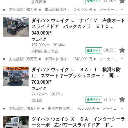
7月20日
提携サイト
各務原市
■ 支払総額: 40万円 ■ 車両本体価格： 370,000 円 ■ メーカー
名： ダイハツ ■ 車種名： ウェイク ■ グレード名： Ｄ Ｓ
岐阜
各務原市
ウェイク
ダイハツ ウェイク Ｌ ナビＴＶ 左側オート
Ａ スマートアシスト・ＬＥＤヘッドライト・ナビ・フルセグＴＶ・
スライドドア バックカメラ ＥＴＣ…
リヤモニター・ＥＴ...
340,000円
ウェイク
157,000km
2014年
6月22日
提携サイト
静岡県 富士宮市
■ 支払総額: 39万円 ■ 車両本体価格： 340,000 円 ■ メーカー
名： ダイハツ ■ 車種名： ウェイク ■ グレード名： Ｌ ナビ
静岡
富士宮市
ウェイク
ダイハツ ウェイク Ｌ ＳＡＩＩ 横滑り防
ＴＶ 左側オートスライドドア バックカメラ ＥＴＣ キーフリ
止 スマートキープッシュスタート 両…
ー プッシュスター...
703,000円
ウェイク
27,420km
2017年
7月17日
提携サイト
恵那市
■ 支払総額: 79.8万円 ■ 車両本体価格： 703,000 円 ■ メーカー
名： ダイハツ ■ 車種名： ウェイク ■ グレード名： Ｌ ＳＡ
岐阜
恵那市
ウェイク
ダイハツ ウェイク Ｘ ＳＡ インタークーラ
ＩＩ 横滑り防止 スマートキープッシュスタート 両側パワースラ
ーターボ 左パワースライドドア ド…
イドドア 電...