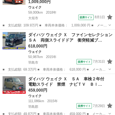
1,009,000円
ウェイク
59,000km
2018年
8月1日
提携サイト
大垣市
■ 支払総額: 109.9万円 ■ 車両本体価格： 1,009,000 円 ■ メーカ
ー名： ダイハツ ■ 車種名： ウェイク ■ グレード名： Ｇター
岐阜
大垣市
ウェイク
ダイハツ ウェイク Ｘ ファインセレクション
ボ レジャーエディションＳＡＩＩＩ ★衝突被害軽減システム ★
ＳＡ 両側スライドドア 衝突軽減ブ…
走行５９...
618,000円
ウェイク
50,987km
2015年
7月31日
提携サイト
羽島市
■ 支払総額: 69.3万円 ■ 車両本体価格： 618,000 円 ■ メーカー
名： ダイハツ ■ 車種名： ウェイク ■ グレード名： Ｘ ファ
岐阜
羽島市
ウェイク
ダイハツ ウェイク Ｘ ＳＡ 車検２年付
インセレクションＳＡ 両側スライドドア 衝突軽減ブレーキ バッ
電動スライド 禁煙 ナビＴＶ Ｂｌ…
クカメラ メ...
459,000円
ウェイク
111,086km
2015年
7月29日
提携サイト
羽島郡
■ 支払総額: 49.8万円 ■ 車両本体価格： 459,000 円 ■ メーカー