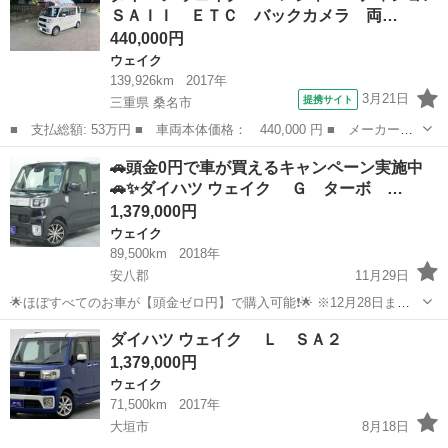
ＳＡＩＩ ＥＴＣ バックカメラ 両…
中❗ 当社の...
440,000円
ウェイク
139,926km
2017年
3月21日
提携サイト
三重県 桑名市
■ 支払総額: 53万円 ■ 車両本体価格： 440,000 円 ■ メーカー
名： ダイハツ ■ 車種名： ウェイク ■ グレード名： Ｌ レジ
三重
桑名市
ウェイク
🚗頭金0円で車が買えるキャンペーン実施中
ャーエディションＳＡＩＩ ＥＴＣ バックカメラ 両側電動スライ
🚗✨ダイハツ ウェイク Ｇ ターボ …
ドドア ナビ Ｔ...
1,379,000円
ウェイク
89,500km
2018年
安八郡
11月29日
🌟ほぼすべてのお車が【頭金ゼロ円】で購入可能❗🌟 ※12月28日まで
の期間限定✨全てのお客様が対象❗ 「自社ローンプラン」頭金0円キャ
岐阜
安八郡
ウェイク
ローン
ダイハツ ウェイク Ｌ ＳＡ２
ンペーンを開催中❗ 当社の自社ローンプランはGPS（MCCS装置）が無
1,379,000円
いこと...
ウェイク
71,500km
2017年
大垣市
8月18日