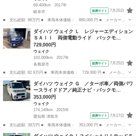
69,400km
2017年
7月25日
提携サイト
岐阜市
■ 支払総額: 98万円 ■ 車両本体価格： 880,000 円 ■ メーカー
名： ダイハツ ■ 車種名： ウェイク ■ グレード名： Ｇターボ
岐阜
岐阜市
ウェイク
ダイハツ ウェイク Ｌ レジャーエディション
ＳＡＩＩ 純正ナビ／フルセグＴＶ／バックカメラ／Ｂｌｕｅｔｏｏ
ＳＡＩＩ 両側電動ライド バックモ…
ｔｈ／ドラレコ／...
729,000円
ウェイク
103,000km
2017年
7月25日
提携サイト
各務原市
■ 支払総額: 82.9万円 ■ 車両本体価格： 729,000 円 ■ メーカー
名： ダイハツ ■ 車種名： ウェイク ■ グレード名： Ｌ レジ
岐阜
各務原市
ウェイク
ダイハツ ウェイク Ｇ ／ターボ車／両側パワ
ャーエディションＳＡＩＩ 両側電動ライド バックモニター Ｂｌ
ースライドドア／純正ナビ・バックモ…
ｕｅｔｏｏｔ...
353,000円
ウェイク
174,140km
2015年
7月17日
提携サイト
愛知県 津島市
■ 支払総額: 39万円 ■ 車両本体価格： 353,000 円 ■ メーカー
名： ダイハツ ■ 車種名： ウェイク ■ グレード名： Ｇ ／タ
愛知
津島市
ウェイク