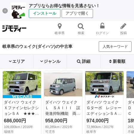
アプリならお得な情報を見逃さない！
インストール
アプリで開く
岐阜県
検索
ログイン
投稿
岐阜県のウェイク(ダイハツ)の中古車
人気キーワード
エリア
ジャンル
詳細
新着順
ダイハツ ウェイク
ダイハツ ウェイク
ダイハツ ウェイク
ダ
Ｘファインセレクシ
Ｌ ＳＡＩＩＩ 誤
Ｇターボ レジャー
Ｄ
ョンＳＡ ★★★新
発進抑制機能 両側
エディションＳＡＩ
Ｃ
品タイヤ／保証書／
オートスライドド
ＩＩ 両側電動スラ
ア
686,000円
958,000円
974,000円
18
社外 ＳＤナビ／衝
ア 横滑り防止機
イドドア 純正ＳＤ
ス
109,000km / 2016年
80,285km / 2021年
72,980km / 2017年
263
突安全装置／電動ス
能 ＥＴＣ スマー
ナビ バックカメ
ド
瑞穂市
可児市
岐阜市
不