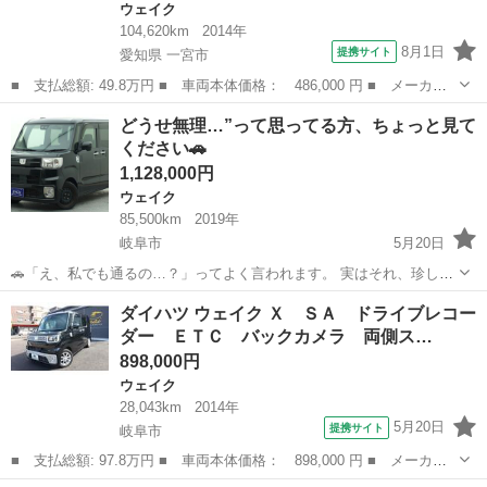
ウェイク
104,620km
2014年
8月1日
提携サイト
愛知県 一宮市
■ 支払総額: 49.8万円 ■ 車両本体価格： 486,000 円 ■ メーカー
名： ダイハツ ■ 車種名： ウェイク ■ グレード名： Ｌ Ｓ
愛知
一宮市
ウェイク
どうせ無理…”って思ってる方、ちょっと見て
Ａ 電動スライド 禁煙 ＬＥＤ ＥＴＣ 衝突軽減ブレーキ スマ
ください🚗
ートキー プッ...
1,128,000円
ウェイク
85,500km
2019年
岐阜市
5月20日
🚗「え、私でも通るの…？」ってよく言われます。 実はそれ、珍しく
ないです。 ・他でローンが通らなかった ・頭金が用意できない ・勤
岐阜
岐阜市
ウェイク
ダイハツ ウェイク Ｘ ＳＡ ドライブレコー
務歴が浅い／アルバイト そんな方でもご購入いただいてます😊 📍
ダー ＥＴＣ バックカメラ 両側ス…
【オ...
898,000円
ウェイク
28,043km
2014年
5月20日
提携サイト
岐阜市
■ 支払総額: 97.8万円 ■ 車両本体価格： 898,000 円 ■ メーカー
名： ダイハツ ■ 車種名： ウェイク ■ グレード名： Ｘ Ｓ