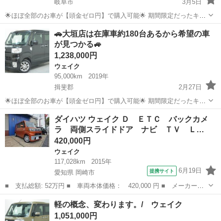
岐阜市
3月5日
🌟ほぼ全部のお車が【頭金ゼロ円】で購入可能🌟 期間限定だったキャ
ンペーンが好評につき延長中👏🏻 ※3月31日までの期間限定✨全ての
岐阜
岐阜市
ウェイク
ローン
🚗大垣店は在庫車約180台あるから希望の車
お客様対象! 「自社ローンプラン」頭金0円キャンペーンを開催中です!
が見つかる🚙
当社の自社ロ...
1,238,000円
ウェイク
95,000km
2019年
揖斐郡
2月27日
🌟ほぼ全部のお車が【頭金ゼロ円】で購入可能🌟 期間限定だったキャ
ンペーンが好評につき延長中👏🏻 ※3月31日までの期間限定✨全ての
岐阜
揖斐郡
ウェイク
ローン
ダイハツ ウェイク Ｄ ＥＴＣ バックカメ
お客様対象! 「自社ローンプラン」頭金0円キャンペーンを開催中です!
ラ 両側スライドドア ナビ ＴＶ Ｌ…
当社の自社ロ...
420,000円
ウェイク
117,028km
2015年
6月19日
提携サイト
愛知県 岡崎市
■ 支払総額: 52万円 ■ 車両本体価格： 420,000 円 ■ メーカー
名： ダイハツ ■ 車種名： ウェイク ■ グレード名： Ｄ ＥＴ
愛知
岡崎市
ウェイク
軽の概念、変わります。/ ウェイク
Ｃ バックカメラ 両側スライドドア ナビ ＴＶ ＬＥＤヘッドラ
1,051,000円
ンプ キーレスエ...