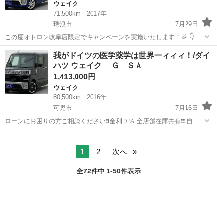
ウェイク
71,500km
2017年
瑞浪市
7月29日
この度オトロン岐阜店限定でキャンペーンを実施いたします！🎉 👇️詳
細は下記の通りでございます👇️ ①希望ナンバー サービス ②納車
岐阜
瑞浪市
ウェイク
ドラレコ
我がドイツの医学薬学は世界一ィィィ！/ダイ
時ガソリン満タン ③ドラレコ無料取付（前のみ） ④バックカメラ
ハツ ウェイク Ｇ ＳＡ
無料取...
1,413,000円
ウェイク
80,500km
2016年
可児市
7月16日
ローンにお困りの方ご相談ください❗️❗️金利０％ 全店舗在庫共有❗️❗️ 自社
ローン最大手❗️ ・勤続年数の短い方🆗 ・自営業をされている方🆗 ・専
岐阜
可児市
ウェイク
ローン
業主婦をされている方🆗 ・自己破産・任意整理のご経験のある方🆗 ・
他...
1
2
次へ
全72件中 1-50件表示