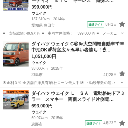
ーディオ ＥＴＣ キーレス 両側ス…
【オ...
399,000円
ウェイク
137,610km
2014年
8月1日
提携サイト
愛知県 豊田市
■ 支払総額: 49.9万円 ■ 車両本体価格： 399,000 円 ■ メーカー
名： ダイハツ ■ 車種名： ウェイク ■ グレード名： Ｄ ＤＶ
愛知
豊田市
ウェイク
ダイハツ ウェイク G😎💫大空間軽自動車🌴車
Ｄ再生機能付きオーディオ ＥＴＣ キーレス 両側スライドドア
中泊OK🌈荷室広々🐬早い者勝ち！☝…
インパネＡＴ...
1,051,000円
ウェイク
93,000km
2015年
羽島市
4月28日
🌟金利０％ 全店舗在庫共有❗️自社ローン最大手❗️🌟 ・勤続年数の短い方
🆗 ・パート、アルバイトの方🆗 ・派遣、自営業をされている方🆗 ・
岐阜
羽島市
ウェイク
車中泊
ダイハツ ウェイク Ｌ ＳＡ 電動格納ドアミ
専業主婦をされている方🆗 ・自己破産・任意整理のご経験のある方🆗
ラー スマキー 両側スライド片側電…
・他社でローン...
693,000円
ウェイク
59,974km
2015年
4月23日
提携サイト
恵那市