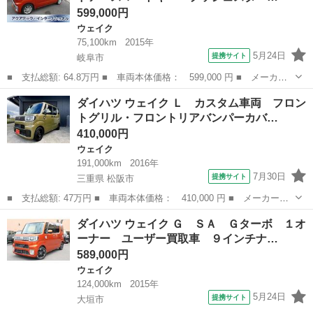
599,000円
ウェイク
75,100km
2015年
5月24日
提携サイト
岐阜市
■ 支払総額: 64.8万円 ■ 車両本体価格： 599,000 円 ■ メーカー
名： ダイハツ ■ 車種名： ウェイク ■ グレード名： Ｘ Ｓ
岐阜
岐阜市
ウェイク
ダイハツ ウェイク Ｌ カスタム車両 フロン
Ａ パワースライドドア・スマートキー・プッシュスタート・ナビ・
トグリル・フロントリアバンパーカバ…
テレビ・バック...
410,000円
ウェイク
191,000km
2016年
7月30日
提携サイト
三重県 松阪市
■ 支払総額: 47万円 ■ 車両本体価格： 410,000 円 ■ メーカー
名： ダイハツ ■ 車種名： ウェイク ■ グレード名： Ｌ カス
三重
松阪市
ウェイク
ダイハツ ウェイク Ｇ ＳＡ Ｇターボ １オ
タム車両 フロントグリル・フロントリアバンパーカバー・サイドウ
ーナー ユーザー買取車 ９インチナ…
インカーパネルブ...
589,000円
ウェイク
124,000km
2015年
5月24日
提携サイト
大垣市