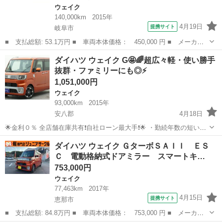
ウェイク
140,000km
2015年
4月19日
提携サイト
岐阜市
■ 支払総額: 53.1万円 ■ 車両本体価格： 450,000 円 ■ メーカー
名： ダイハツ ■ 車種名： ウェイク ■ グレード名： Ｘ モン
岐阜
岐阜市
ウェイク
ダイハツ ウェイク G🤩🌈超広々軽・使い勝手
ベルバージョンＳＡ ＬＥＤヘッドライト バックカメラ ＥＴＣ
抜群・ファミリーにも◎⚡
■ 排気量：...
1,051,000円
ウェイク
93,000km
2015年
安八郡
4月18日
🌟金利０％ 全店舗在庫共有❗️自社ローン最大手❗️🌟 ・勤続年数の短い方
🆗 ・パート、アルバイトの方🆗 ・派遣、自営業をされている方🆗 ・
岐阜
安八郡
ウェイク
オトロン
ダイハツ ウェイク ＧターボＳＡＩＩ ＥＳ
専業主婦をされている方🆗 ・自己破産・任意整理のご経験のある方🆗
Ｃ 電動格納式ドアミラー スマートキ…
・他社でローン...
753,000円
ウェイク
77,463km
2017年
4月15日
提携サイト
恵那市
■ 支払総額: 84.8万円 ■ 車両本体価格： 753,000 円 ■ メーカー