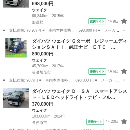
698,000円
ウェイク
68,344km
2015年
7月9日
提携サイト
加茂郡
■ 支払総額: 78.9万円 ■ 車両本体価格： 698,000 円 ■ メーカー
名： ダイハツ ■ 車種名： ウェイク ■ グレード名： Ｘ Ｓ
岐阜
加茂郡
ウェイク
ダイハツ ウェイク Ｇターボ レジャーエディ
Ａ インタークーラーターボ 左パワースライドドア ドラレコ Ｅ
ションＳＡＩＩ 純正ナビ ＥＴＣ …
ＴＣ バックカ...
890,000円
ウェイク
45,709km
2017年
7月6日
提携サイト
美濃加茂市
■ 支払総額: 98万円 ■ 車両本体価格： 890,000 円 ■ メーカー
名： ダイハツ ■ 車種名： ウェイク ■ グレード名： Ｇター
岐阜
美濃加茂市
ウェイク
ダイハツ ウェイク Ｄ ＳＡ スマートアシス
ボ レジャーエディションＳＡＩＩ 純正ナビ ＥＴＣ ドラレコ
ト・ＬＥＤヘッドライト・ナビ・フル…
両側電動スライドド...
370,000円
ウェイク
103,000km
2014年
7月20日
提携サイト
各務原市