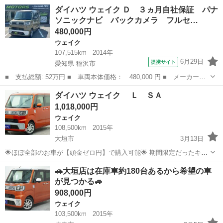
名： ダイハツ ■ 車種名： ウェイク ■ グレード名： Ｇターボ
岐阜
恵那市
ウェイク
ダイハツ ウェイク Ｄ ３ヵ月自社保証 パナ
ＳＡＩＩ ＥＳＣ 電動格納式ドアミラー スマートキー・プッシュ
ソニックナビ バックカメラ フルセ…
スタート Ｌ...
480,000円
ウェイク
107,515km
2014年
6月29日
提携サイト
愛知県 稲沢市
■ 支払総額: 52万円 ■ 車両本体価格： 480,000 円 ■ メーカー
名： ダイハツ ■ 車種名： ウェイク ■ グレード名： Ｄ ３ヵ
愛知
稲沢市
ウェイク
ダイハツ ウェイク Ｌ ＳＡ
月自社保証 パナソニックナビ バックカメラ フルセグ ドアレ
1,018,000円
コ 両側スライド ...
ウェイク
108,500km
2015年
大垣市
3月13日
🌟ほぼ全部のお車が【頭金ゼロ円】で購入可能🌟 期間限定だったキャ
ンペーンが好評につき延長中👏🏻 ※3月31日までの期間限定✨全ての
岐阜
大垣市
ウェイク
ローン
🚗大垣店は在庫車約180台あるから希望の車
お客様対象! 「自社ローンプラン」頭金0円キャンペーンを開催中です!
が見つかる🚙
当社の自社ロ...
908,000円
ウェイク
103,500km
2015年