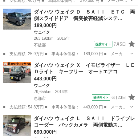
■ 支払総額: 40万円 ■ 車両本体価格： 370,000 円 ■ メーカー
名： ダイハツ ■ 車種名： ウェイク ■ グレード名： Ｄ Ｓ
岐阜
各務原市
ウェイク
ダイハツ ウェイク Ｄ ＳＡＩＩ ＥＴＣ 両
Ａ スマートアシスト・ＬＥＤヘッドライト・ナビ・フルセグＴＶ・
側スライドドア 衝突被害軽減システ…
リヤモニター・ＥＴ...
189,000円
ウェイク
263,192km
2016年
7月5日
提携サイト
不破郡
■ 支払総額: 25.9万円 ■ 車両本体価格： 189,000 円 ■ メーカー
名： ダイハツ ■ 車種名： ウェイク ■ グレード名： Ｄ ＳＡ
岐阜
不破郡
ウェイク
ダイハツ ウェイク Ｘ イモビライザー ＬＥ
ＩＩ ＥＴＣ 両側スライドドア 衝突被害軽減システム ＬＥＤヘ
Ｄライト キーフリー オートエアコ…
ッドランプ ...
443,000円
ウェイク
79,655km
2014年
6月23日
提携サイト
恵那市
■ 支払総額: 54.8万円 ■ 車両本体価格： 443,000 円 ■ メーカー
名： ダイハツ ■ 車種名： ウェイク ■ グレード名： Ｘ イモ
岐阜
恵那市
ウェイク
ダイハツ ウェイク Ｌ ＳＡＩＩ ドライブレ
ビライザー ＬＥＤライト キーフリー オートエアコン エアバッ
コーダー バックカメラ 両側電動ス…
グ 衝突安全...
690,000円