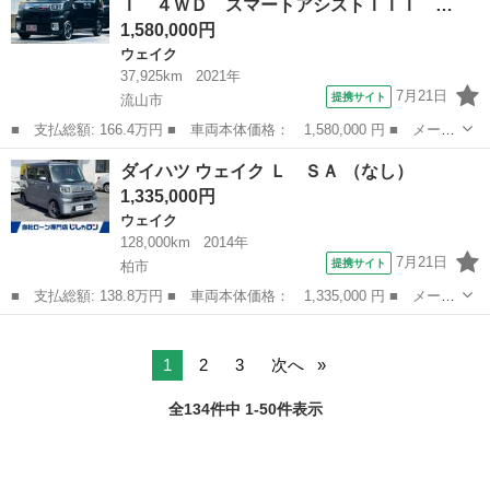
Ｉ ４ＷＤ スマートアシストＩＩＩ …
ートライト ...
1,580,000円
ウェイク
37,925km
2021年
7月21日
提携サイト
流山市
■ 支払総額: 166.4万円 ■ 車両本体価格： 1,580,000 円 ■ メーカ
ー名： ダイハツ ■ 車種名： ウェイク ■ グレード名： Ｇター
千葉
流山市
ウェイク
ダイハツ ウェイク Ｌ ＳＡ （なし）
ボＶＳ ＳＡＩＩＩ ４ＷＤ スマートアシストＩＩＩ 両側電動ス
1,335,000円
ライドド...
ウェイク
128,000km
2014年
7月21日
提携サイト
柏市
■ 支払総額: 138.8万円 ■ 車両本体価格： 1,335,000 円 ■ メーカ
ー名： ダイハツ ■ 車種名： ウェイク ■ グレード名： Ｌ Ｓ
千葉
柏市
ウェイク
Ａ ■ 排気量： 660cc ■ ドア枚数： 5D ■ ミッション： ...
1
2
3
次へ
全134件中 1-50件表示