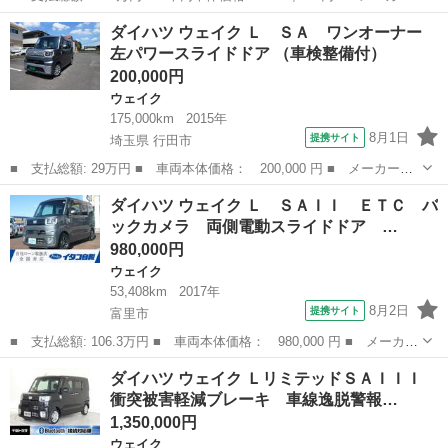
名： ダイハツ ■ 車種名： ウェイク ■ グレード名： Ｌ レジ
千葉
市川市
ウェイク
ダイハツ ウェイク Ｌ ＳＡ ワンオーナー
ャーエディションＳＡＩＩ １２セグＭナビＢカメラ両Ａドア外ＡＷ
左パワースライドドア （車検整備付）
オートＡＣキ...
200,000円
ウェイク
175,000km
2015年
8月1日
提携サイト
埼玉県 行田市
■ 支払総額: 29万円 ■ 車両本体価格： 200,000 円 ■ メーカー
名： ダイハツ ■ 車種名： ウェイク ■ グレード名： Ｌ Ｓ
埼玉
行田市
ウェイク
ダイハツ ウェイク Ｌ ＳＡＩＩ ＥＴＣ バ
Ａ ワンオーナー 左パワースライドドア ■ 排気量： 660cc ■ ド
ックカメラ 両側電動スライドドア …
ア枚数：...
980,000円
ウェイク
53,408km
2017年
8月2日
提携サイト
富里市
■ 支払総額: 106.3万円 ■ 車両本体価格： 980,000 円 ■ メーカー
名： ダイハツ ■ 車種名： ウェイク ■ グレード名： Ｌ ＳＡ
千葉
富里市
ウェイク
ダイハツ ウェイク ＬリミテッドＳＡＩＩＩ
ＩＩ ＥＴＣ バックカメラ 両側電動スライドドア ＴＶ クリア
衝突被害軽減ブレーキ 車線逸脱警報…
ランスソナ...
1,350,000円
ウェイク