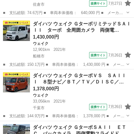
7月27日
提携サイト
佐倉市
■ 支払総額: 74.6万円 ■ 車両本体価格： 640,000 円 ■ メーカー
名： ダイハツ ■ 車種名： ウェイク ■ グレード名： Ｇターボ
千葉
佐倉市
ウェイク
ダイハツ ウェイク ＧターボリミテッドＳＡＩ
ＳＡＩＩ 両側パワースライドドア 純正８インチナビ バックカメ
ＩＩ ターボ 全周囲カメラ 両側電…
ラ 衝突被害...
1,430,000円
ウェイク
12,901km
2021年
7月26日
提携サイト
船橋市
■ 支払総額: 150.1万円 ■ 車両本体価格： 1,430,000 円 ■ メーカ
ー名： ダイハツ ■ 車種名： ウェイク ■ グレード名： Ｇター
千葉
船橋市
ウェイク
ダイハツ ウェイク ＧターボＶＳ ＳＡＩＩ
ボリミテッドＳＡＩＩＩ ターボ 全周囲カメラ 両側電動スライド
Ｉ ８型ナビ／ＢＴ／ＴＶ／ＤＩＳＣ／…
ドア Ｌ...
1,378,000円
ウェイク
33,056km
2021年
7月26日
提携サイト
千葉市
■ 支払総額: 144.9万円 ■ 車両本体価格： 1,378,000 円 ■ メーカ
ー名： ダイハツ ■ 車種名： ウェイク ■ グレード名： Ｇター
千葉
千葉市
ウェイク
ダイハツ ウェイク ＧターボＳＡＩＩ ＥＴ
ボＶＳ ＳＡＩＩＩ ８型ナビ／ＢＴ／ＴＶ／ＤＩＳＣ／全周囲カメ
Ｃ バックカメラ 両側電動スライドド…
ラ ＥＴ...