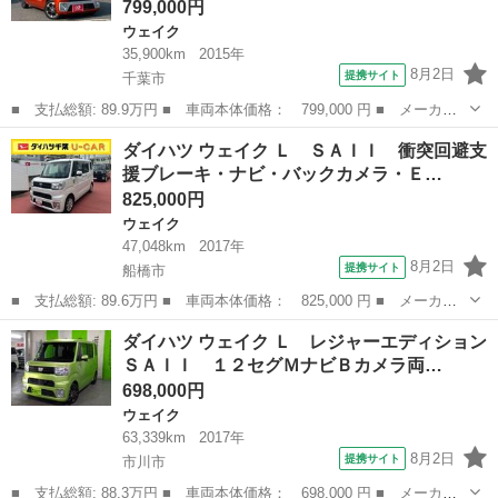
799,000円
ウェイク
35,900km
2015年
8月2日
提携サイト
千葉市
■ 支払総額: 89.9万円 ■ 車両本体価格： 799,000 円 ■ メーカー
名： ダイハツ ■ 車種名： ウェイク ■ グレード名： Ｇ Ｓ
千葉
千葉市
ウェイク
ダイハツ ウェイク Ｌ ＳＡＩＩ 衝突回避支
Ａ 修復歴なし ターボ 純正ナビ フルセグ Ｂｌｕｅｔｏｏｔ
援ブレーキ・ナビ・バックカメラ・Ｅ…
ｈ 衝突軽減ブレ...
825,000円
ウェイク
47,048km
2017年
8月2日
提携サイト
船橋市
■ 支払総額: 89.6万円 ■ 車両本体価格： 825,000 円 ■ メーカー
名： ダイハツ ■ 車種名： ウェイク ■ グレード名： Ｌ ＳＡ
千葉
船橋市
ウェイク
ダイハツ ウェイク Ｌ レジャーエディション
ＩＩ 衝突回避支援ブレーキ・ナビ・バックカメラ・ＥＴＣ・両側パ
ＳＡＩＩ １２セグＭナビＢカメラ両…
ワースライド...
698,000円
ウェイク
63,339km
2017年
8月2日
提携サイト
市川市
■ 支払総額: 88.3万円 ■ 車両本体価格： 698,000 円 ■ メーカー