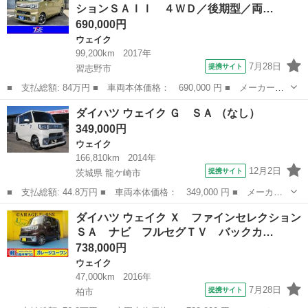
ションＳＡＩＩ ４ＷＤ／後期型／両…
クカメラ リモ...
690,000円
ウェイク
99,200km
2017年
7月28日
提携サイト
習志野市
■ 支払総額: 84万円 ■ 車両本体価格： 690,000 円 ■ メーカー
名： ダイハツ ■ 車種名： ウェイク ■ グレード名： Ｇター
千葉
習志野市
ウェイク
ダイハツ ウェイク Ｇ ＳＡ （なし）
ボ レジャーエディションＳＡＩＩ ４ＷＤ／後期型／両側スライド
349,000円
ドア／衝突被害軽減...
ウェイク
166,810km
2014年
12月2日
提携サイト
茨城県 龍ケ崎市
■ 支払総額: 44.8万円 ■ 車両本体価格： 349,000 円 ■ メーカー
名： ダイハツ ■ 車種名： ウェイク ■ グレード名： Ｇ ＳＡ
茨城
龍ケ崎市
ウェイク
ダイハツ ウェイク Ｘ ファインセレクション
■ 排気量： 660cc ■ ドア枚数： 5D ■ ミッション： CVT...
ＳＡ ナビ フルセグＴＶ バックカ…
738,000円
ウェイク
47,000km
2016年
7月28日
提携サイト
柏市