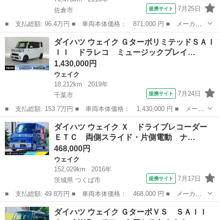
7月25日
提携サイト
佐倉市
■ 支払総額: 96.4万円 ■ 車両本体価格： 871,000 円 ■ メーカー
名： ダイハツ ■ 車種名： ウェイク ■ グレード名： Ｇター
千葉
佐倉市
ウェイク
ダイハツ ウェイク ＧターボリミテッドＳＡＩ
ボ レジャーエディションＳＡＩＩＩ 両側パワースライドドア 純
ＩＩ ドラレコ ミュージックプレイ…
正８インチナビ...
1,430,000円
ウェイク
18,212km
2019年
7月24日
提携サイト
千葉市
■ 支払総額: 153.7万円 ■ 車両本体価格： 1,430,000 円 ■ メーカ
ー名： ダイハツ ■ 車種名： ウェイク ■ グレード名： Ｇター
千葉
千葉市
ウェイク
ダイハツ ウェイク Ｘ ドライブレコーダー
ボリミテッドＳＡＩＩＩ ドラレコ ミュージックプレイヤー接続
ＥＴＣ 両側スライド・片側電動 ナ…
可 アルミ...
468,000円
ウェイク
152,029km
2016年
7月17日
提携サイト
茨城県 つくば市
■ 支払総額: 49.8万円 ■ 車両本体価格： 468,000 円 ■ メーカー
名： ダイハツ ■ 車種名： ウェイク ■ グレード名： Ｘ ドラ
茨城
つくば市
ウェイク
ダイハツ ウェイク ＧターボＶＳ ＳＡＩＩ
イブレコーダー ＥＴＣ 両側スライド・片側電動 ナビ ＴＶ オ