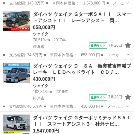
■ 支払総額: 143.3万円 ■ 車両本体価格： 1,378,000 円 ■ メーカ
ー名： ダイハツ ■ 車種名： ウェイク ■ グレード名： Ｇター
千葉
市原市
ウェイク
ダイハツ ウェイク ＧターボＳＡＩＩ スマー
ボＶＳ ＳＡＩＩＩ ８インチフルセグナビ・パノラマカメラ・両側
トアシストＩＩ レーンアシスト 両…
電動パワ...
658,000円
ウェイク
70,519km
2017年
7月26日
提携サイト
佐倉市
■ 支払総額: 74.8万円 ■ 車両本体価格： 658,000 円 ■ メーカー
名： ダイハツ ■ 車種名： ウェイク ■ グレード名： Ｇターボ
千葉
佐倉市
ウェイク
ダイハツ ウェイク Ｄ ＳＡ 衝突被害軽減ブ
ＳＡＩＩ スマートアシストＩＩ レーンアシスト 両側パワースラ
レーキ ＬＥＤヘッドライト ＣＤチ…
イドドア 社...
430,000円
ウェイク
102,348km
2016年
7月26日
提携サイト
松戸市
■ 支払総額: 48.5万円 ■ 車両本体価格： 430,000 円 ■ メーカー
名： ダイハツ ■ 車種名： ウェイク ■ グレード名： Ｄ Ｓ
千葉
松戸市
ウェイク
ダイハツ ウェイク ＧターボリミテッドＳＡＩ
Ａ 衝突被害軽減ブレーキ ＬＥＤヘッドライト ＣＤチューナー／
ＩＩ スマートアシスト３ 社外ナビ…
ＵＳＢ／ＡＵＸ...
1,547,000円