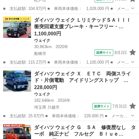
松戸市
■ 支払総額: 104.8万円 ■ 車両本体価格： 1,028,000 円 ■ メーカ
ー名： ダイハツ ■ 車種名： ウェイク ■ グレード名： Ｌスペ
千葉
松戸市
ウェイク
ダイハツ ウェイク ＬリミテッドＳＡＩＩＩ
シャルリミテッドＳＡＩＩＩ 全周囲カメラ 両側スライド・片側電
衝突回避支援ブレーキ・キーフリー・…
動 ナビ...
1,100,000円
ウェイク
30,863km
2020年
8月2日
提携サイト
船橋市
■ 支払総額: 115.2万円 ■ 車両本体価格： 1,100,000 円 ■ メーカ
ー名： ダイハツ ■ 車種名： ウェイク ■ グレード名： Ｌリミ
千葉
船橋市
ウェイク
ダイハツ ウェイク Ｘ ＥＴＣ 両側スライ
テッドＳＡＩＩＩ 衝突回避支援ブレーキ・キーフリー・エコアイド
ド・片側電動 アイドリングストップ …
ル・ナビ...
228,000円
ウェイク
182,646km
2016年
7月31日
提携サイト
埼玉県 川越市
■ 支払総額: 25.8万円 ■ 車両本体価格： 228,000 円 ■ メーカー
名： ダイハツ ■ 車種名： ウェイク ■ グレード名： Ｘ ＥＴ
埼玉
川越市
ウェイク
ダイハツ ウェイク Ｇ ＳＡ 修復歴なし タ
Ｃ 両側スライド・片側電動 アイドリングストップ スマートキー
ーボ 純正ナビ フルセグ Ｂｌｕｅ…
■ 排気量...