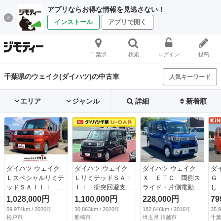
アプリならお得な情報を見逃さない！
インストール
アプリで開く
千葉県
検索
ログイン
投稿
千葉県のウェイク(ダイハツ)の中古車
人気キーワード
エリア
ジャンル
詳細
新着順
ダイハツ ウェイク
ダイハツ ウェイク
ダイハツ ウェイク
ダ
Ｌスペシャルリミテ
ＬリミテッドＳＡＩ
Ｘ ＥＴＣ 両側ス
Ｇ
ッドＳＡＩＩＩ 全
ＩＩ 衝突回避支援
ライド・片側電動
し
周囲カメラ 両側ス
ブレーキ・キーフリ
アイドリングストッ
ビ
1,028,000円
1,100,000円
228,000円
79
ライド・片側電動
ー・エコアイドル・
プ スマートキー
ｕ
59,974km / 2020年
30,863km / 2020年
182,646km / 2016年
35,
ナビ ＴＶ クリア
ナビ・全方位カメ
（検9.3）
突
松戸市
船橋市
埼玉県 川越市
千