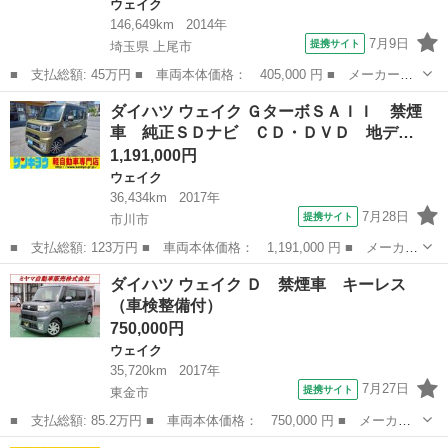
ウェイク
146,649km
2014年
7月9日
提携サイト
埼玉県 上尾市
■ 支払総額: 45万円 ■ 車両本体価格： 405,000 円 ■ メーカー
名： ダイハツ ■ 車種名： ウェイク ■ グレード名： Ｘ ター
埼玉
上尾市
ウェイク
ダイハツ ウェイク ＧターボＳＡＩＩ 禁煙
ボ ４ＷＤ ナビ ＴＶ ＤＶＤ再生 バックカメラ ＬＥＤヘッド
車 純正ＳＤナビ ＣＤ・ＤＶＤ 地デ…
ライト パワース...
1,191,000円
ウェイク
36,434km
2017年
7月28日
提携サイト
市川市
■ 支払総額: 123万円 ■ 車両本体価格： 1,191,000 円 ■ メーカー
名： ダイハツ ■ 車種名： ウェイク ■ グレード名： Ｇターボ
千葉
市川市
ウェイク
ダイハツ ウェイク Ｄ 禁煙車 キーレス
ＳＡＩＩ 禁煙車 純正ＳＤナビ ＣＤ・ＤＶＤ 地デジＴＶ Ｂｌ
（車検整備付）
ｕｅｔｏｏ...
750,000円
ウェイク
35,720km
2017年
7月27日
提携サイト
東金市
■ 支払総額: 85.2万円 ■ 車両本体価格： 750,000 円 ■ メーカー
名： ダイハツ ■ 車種名： ウェイク ■ グレード名： Ｄ 禁煙
千葉
東金市
ウェイク