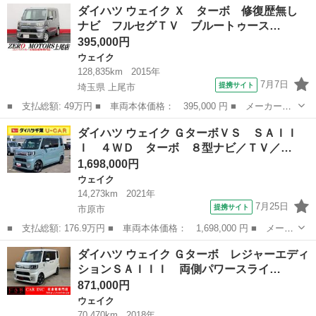
千葉
印西市
ウェイク
ダイハツ ウェイク Ｘ ターボ 修復歴無し
ボリミテッドＳＡＩＩＩ 衝突被害軽減ブレーキ 車線逸脱警報 ペ
ナビ フルセグＴＶ ブルートゥース…
ダル踏み...
395,000円
ウェイク
128,835km
2015年
7月7日
提携サイト
埼玉県 上尾市
■ 支払総額: 49万円 ■ 車両本体価格： 395,000 円 ■ メーカー
名： ダイハツ ■ 車種名： ウェイク ■ グレード名： Ｘ ター
埼玉
上尾市
ウェイク
ダイハツ ウェイク ＧターボＶＳ ＳＡＩＩ
ボ 修復歴無し ナビ フルセグＴＶ ブルートゥース対応 バック
Ｉ ４ＷＤ ターボ ８型ナビ／ＴＶ／…
カメラ ＤＶＤ再...
1,698,000円
ウェイク
14,273km
2021年
7月25日
提携サイト
市原市
■ 支払総額: 176.9万円 ■ 車両本体価格： 1,698,000 円 ■ メーカ
ー名： ダイハツ ■ 車種名： ウェイク ■ グレード名： Ｇター
千葉
市原市
ウェイク
ダイハツ ウェイク Ｇターボ レジャーエディ
ボＶＳ ＳＡＩＩＩ ４ＷＤ ターボ ８型ナビ／ＴＶ／ＢＴ／ＵＳ
ションＳＡＩＩＩ 両側パワースライ…
Ｂ／ＤＶ...
871,000円
ウェイク
70,470km
2018年