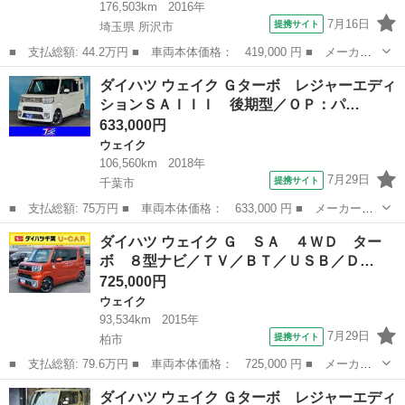
176,503km
2016年
7月16日
提携サイト
埼玉県 所沢市
■ 支払総額: 44.2万円 ■ 車両本体価格： 419,000 円 ■ メーカー
名： ダイハツ ■ 車種名： ウェイク ■ グレード名： Ｇターボ
埼玉
所沢市
ウェイク
ダイハツ ウェイク Ｇターボ レジャーエディ
ＳＡＩＩ ４ＷＤ ＥＴＣ 両側電動スライドドア ナビ ＴＶ ク
ションＳＡＩＩＩ 後期型／ＯＰ：パ…
リアランスソ...
633,000円
ウェイク
106,560km
2018年
7月29日
提携サイト
千葉市
■ 支払総額: 75万円 ■ 車両本体価格： 633,000 円 ■ メーカー
名： ダイハツ ■ 車種名： ウェイク ■ グレード名： Ｇター
千葉
千葉市
ウェイク
ダイハツ ウェイク Ｇ ＳＡ ４ＷＤ ター
ボ レジャーエディションＳＡＩＩＩ 後期型／ＯＰ：パノラマモニ
ボ ８型ナビ／ＴＶ／ＢＴ／ＵＳＢ／Ｄ…
ター／純正８インチ...
725,000円
ウェイク
93,534km
2015年
7月29日
提携サイト
柏市
■ 支払総額: 79.6万円 ■ 車両本体価格： 725,000 円 ■ メーカー
名： ダイハツ ■ 車種名： ウェイク ■ グレード名： Ｇ Ｓ
千葉
柏市
ウェイク
ダイハツ ウェイク Ｇターボ レジャーエディ
Ａ ４ＷＤ ターボ ８型ナビ／ＴＶ／ＢＴ／ＵＳＢ／ＤＶＤ バッ