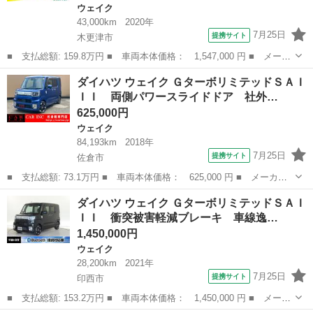
ウェイク
43,000km
2020年
7月25日
提携サイト
木更津市
■ 支払総額: 159.8万円 ■ 車両本体価格： 1,547,000 円 ■ メーカ
ー名： ダイハツ ■ 車種名： ウェイク ■ グレード名： Ｇター
千葉
木更津市
ウェイク
ダイハツ ウェイク ＧターボリミテッドＳＡＩ
ボリミテッドＳＡＩＩＩ スマートアシスト３ 社外ナビ／フルセグ
ＩＩ 両側パワースライドドア 社外…
／ＣＤ／...
625,000円
ウェイク
84,193km
2018年
7月25日
提携サイト
佐倉市
■ 支払総額: 73.1万円 ■ 車両本体価格： 625,000 円 ■ メーカー
名： ダイハツ ■ 車種名： ウェイク ■ グレード名： Ｇターボ
千葉
佐倉市
ウェイク
ダイハツ ウェイク ＧターボリミテッドＳＡＩ
リミテッドＳＡＩＩＩ 両側パワースライドドア 社外ナビ パノラ
ＩＩ 衝突被害軽減ブレーキ 車線逸…
マモニター ...
1,450,000円
ウェイク
28,200km
2021年
7月25日
提携サイト
印西市
■ 支払総額: 153.2万円 ■ 車両本体価格： 1,450,000 円 ■ メーカ
ー名： ダイハツ ■ 車種名： ウェイク ■ グレード名： Ｇター