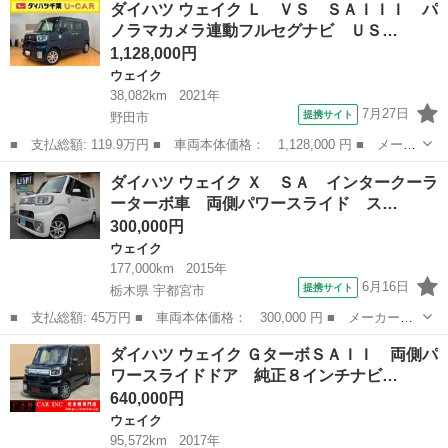
ダイハツ ウェイク Ｌ ＶＳ ＳＡＩＩＩ パ
車 キーレス ■ 排気量： 660cc ■ ドア枚数： 5D ■ ミッショ...
ノラマカメラ連動フルセグナビ ＵＳ…
1,128,000円
ウェイク
38,082km
2021年
7月27日
提携サイト
野田市
■ 支払総額: 119.9万円 ■ 車両本体価格： 1,128,000 円 ■ メーカ
ー名： ダイハツ ■ 車種名： ウェイク ■ グレード名： Ｌ Ｖ
千葉
野田市
ウェイク
ダイハツ ウェイク Ｘ ＳＡ インタークーラ
Ｓ ＳＡＩＩＩ パノラマカメラ連動フルセグナビ ＵＳＢ接続 ブ
ーターボ車 両側パワースライド ス…
ルートゥ...
300,000円
ウェイク
177,000km
2015年
6月16日
提携サイト
栃木県 宇都宮市
■ 支払総額: 45万円 ■ 車両本体価格： 300,000 円 ■ メーカー
名： ダイハツ ■ 車種名： ウェイク ■ グレード名： Ｘ Ｓ
栃木
宇都宮市
ウェイク
ダイハツ ウェイク ＧターボＳＡＩＩ 両側パ
Ａ インタークーラーターボ車 両側パワースライド スマートキー
ワースライドドア 純正８インチナビ…
■ 排気量： 6...
640,000円
ウェイク
95,572km
2017年