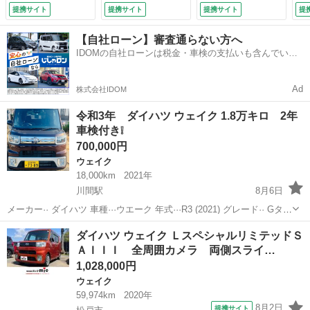
ランスソナー 衝突
ラ・ドライブレコー
ッ
提携サイト
提携サイト
提携サイト
提
被害軽減システム
ダー・ＥＴＣ・アル
ワ
オートマチックハイ
ミホイール・両側パ
ス
【自社ローン】審査通らない方へ
ビーム オートライ
ワースライドドア・
シ
IDOMの自社ローンは税金・車検の支払いも含んでいる
ト スマートキー
オートエアコン・オ
Ｄ
ので毎月の支払額は一定
アイドリングストッ
ートライト・電動格
Ｔ
プ 電動格納ミラ
納ミラー・ （検
ン
Ad
株式会社IDOM
ー ベンチシート
9.1）
検
（検9.8）
令和3年 ダイハツ ウェイク 1.8万キロ 2年
車検付き❕
700,000円
ウェイク
18,000km
2021年
川間駅
8月6日
メーカー·· ダイハツ 車種···ウエーク 年式···R3 (2021) グレード·· Gター
ボVS SA3 走行距離···18700km ボディタイプ··· 軽自動車 車検有効期
千葉
野田市
川間駅
ウェイク
ダイハツ ウェイク ＬスペシャルリミテッドＳ
限:令和10年0...
ＡＩＩＩ 全周囲カメラ 両側スライ…
1,028,000円
ウェイク
59,974km
2020年
8月2日
提携サイト