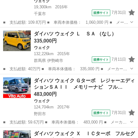
ウェイク
19,300km
2016年
7月31日
提携サイト
千葉市
■ 支払総額: 109.8万円 ■ 車両本体価格： 1,060,000 円 ■ メーカ
ー名： ダイハツ ■ 車種名： ウェイク ■ グレード名： Ｇター
千葉
千葉市
ウェイク
ダイハツ ウェイク Ｌ ＳＡ （なし）
ボＳＡＩＩ 禁煙車 ツートンカラー 両側電動 車検整備付 自社
335,000円
保証６ヵ...
ウェイク
132,226km
2015年
7月11日
提携サイト
群馬県 伊勢崎市
■ 支払総額: 40万円 ■ 車両本体価格： 335,000 円 ■ メーカー
名： ダイハツ ■ 車種名： ウェイク ■ グレード名： Ｌ ＳＡ
群馬
伊勢崎市
ウェイク
ダイハツ ウェイク Ｇターボ レジャーエディ
■ 排気量： 660cc ■ ドア枚数： 5D ■ ミッション： CVT ■...
ションＳＡＩＩ メモリーナビ フル…
483,000円
ウェイク
124,704km
2017年
7月31日
提携サイト
野田市
■ 支払総額: 59.6万円 ■ 車両本体価格： 483,000 円 ■ メーカー
名： ダイハツ ■ 車種名： ウェイク ■ グレード名： Ｇター
千葉
野田市
ウェイク
ダイハツ ウェイク Ｘ ＩＣターボ フルセグ
ボ レジャーエディションＳＡＩＩ メモリーナビ フルセグＴＶ