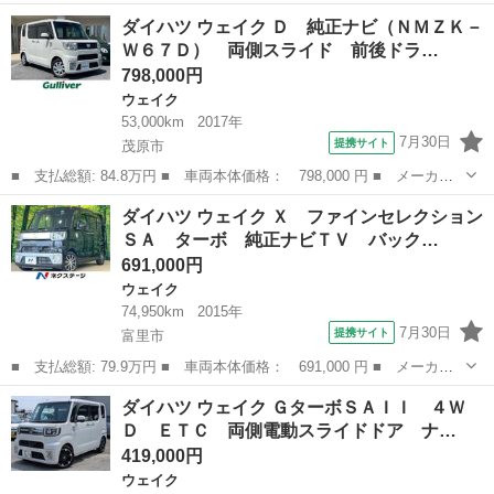
名： ダイハツ ■ 車種名： ウェイク ■ グレード名： Ｌ Ｓ
千葉
木更津市
ウェイク
ダイハツ ウェイク Ｄ 純正ナビ（ＮＭＺＫ－
Ａ 社外ナビ バックカメラ 左側パワースライドドア ＥＴＣ 横
Ｗ６７Ｄ） 両側スライド 前後ドラ…
滑り防止装置 衝突...
798,000円
ウェイク
53,000km
2017年
7月30日
提携サイト
茂原市
■ 支払総額: 84.8万円 ■ 車両本体価格： 798,000 円 ■ メーカー
名： ダイハツ ■ 車種名： ウェイク ■ グレード名： Ｄ 純正
千葉
茂原市
ウェイク
ダイハツ ウェイク Ｘ ファインセレクション
ナビ（ＮＭＺＫ－Ｗ６７Ｄ） 両側スライド 前後ドラレコ（コムテ
ＳＡ ターボ 純正ナビＴＶ バック…
ック） フル...
691,000円
ウェイク
74,950km
2015年
7月30日
提携サイト
富里市
■ 支払総額: 79.9万円 ■ 車両本体価格： 691,000 円 ■ メーカー
名： ダイハツ ■ 車種名： ウェイク ■ グレード名： Ｘ ファ
千葉
富里市
ウェイク
ダイハツ ウェイク ＧターボＳＡＩＩ ４Ｗ
インセレクションＳＡ ターボ 純正ナビＴＶ バックカメラ １オ
Ｄ ＥＴＣ 両側電動スライドドア ナ…
ーナー スマ...
419,000円
ウェイク