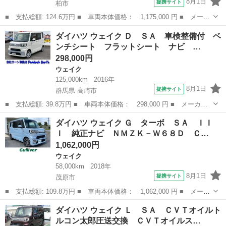
8月1日
提携サイト
柏市
■ 支払総額: 124.6万円 ■ 車両本体価格： 1,175,000 円 ■ メーカ
ー名： ダイハツ ■ 車種名： ウェイク ■ グレード名： Ｌ Ｖ
千葉
柏市
ウェイク
ダイハツ ウェイク Ｄ ＳＡ 車検整備付 ベ
Ｓ ＳＡＩＩＩ ナビ／ＴＶ／ＢＴ／ＵＳＢ／ＤＶＤ 全周囲カメ
ンチシート フラットシート ナビ …
ラ 前後ド...
298,000円
ウェイク
125,000km
2016年
8月1日
提携サイト
群馬県 高崎市
■ 支払総額: 39.8万円 ■ 車両本体価格： 298,000 円 ■ メーカー
名： ダイハツ ■ 車種名： ウェイク ■ グレード名： Ｄ Ｓ
群馬
高崎市
ウェイク
ダイハツ ウェイク Ｇ ターボ ＳＡ ＩＩ
Ａ 車検整備付 ベンチシート フラットシート ナビ ＴＶ 両側
Ｉ 純正ナビ ＮＭＺＫ－Ｗ６８Ｄ Ｃ…
スライドドア ...
1,062,000円
ウェイク
58,000km
2018年
8月1日
提携サイト
茂原市
■ 支払総額: 109.8万円 ■ 車両本体価格： 1,062,000 円 ■ メーカ
ー名： ダイハツ ■ 車種名： ウェイク ■ グレード名： Ｇ タ
千葉
茂原市
ウェイク
ダイハツ ウェイク Ｌ ＳＡ ＣＶＴオイルト
ーボ ＳＡ ＩＩＩ 純正ナビ ＮＭＺＫ－Ｗ６８Ｄ ＣＤ ＤＶ
ルコン太郎圧送交換 ＣＶＴオイルス…
Ｄ フルセ...