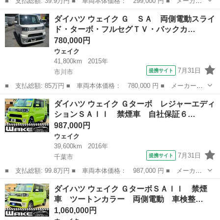
■ 支払総額: 39.9万円 ■ 車両本体価格： 299,000 円 ■ メーカー
名： ダイハツ ■ 車種名： ウェイク ■ グレード名： Ｌ ユー
千葉
千葉市
ウェイク
ダイハツ ウェイク Ｇ ＳＡ 両側電動スライ
ザー買取車／ワンオーナー／純正オーディオ／ＵＳＢ接続／ＡＵＸ接
ド・ターボ・フルセグＴＶ・バックカ…
続／ＥＴＣ車...
780,000円
ウェイク
41,800km
2015年
7月31日
提携サイト
市川市
■ 支払総額: 85万円 ■ 車両本体価格： 780,000 円 ■ メーカー
名： ダイハツ ■ 車種名： ウェイク ■ グレード名： Ｇ Ｓ
千葉
市川市
ウェイク
ダイハツ ウェイク Ｇターボ レジャーエディ
Ａ 両側電動スライド・ターボ・フルセグＴＶ・バックカメラ ■ 排
ションＳＡＩＩ 禁煙車 自社保証６…
気量： 660c...
987,000円
ウェイク
39,600km
2016年
7月31日
提携サイト
千葉市
■ 支払総額: 99.8万円 ■ 車両本体価格： 987,000 円 ■ メーカー
名： ダイハツ ■ 車種名： ウェイク ■ グレード名： Ｇター
千葉
千葉市
ウェイク
ダイハツ ウェイク ＧターボＳＡＩＩ 禁煙
ボ レジャーエディションＳＡＩＩ 禁煙車 自社保証６か月付 両
車 ツートンカラー 両側電動 車検整…
側電動スライド...
1,060,000円