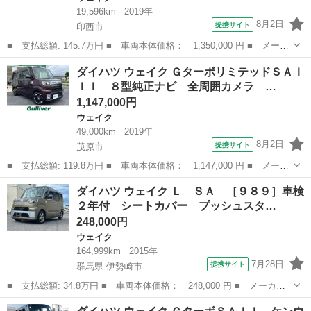
19,596km
2019年
8月2日
提携サイト
印西市
■ 支払総額: 145.7万円 ■ 車両本体価格： 1,350,000 円 ■ メーカ
ー名： ダイハツ ■ 車種名： ウェイク ■ グレード名： Ｌリミ
千葉
印西市
ウェイク
ダイハツ ウェイク ＧターボリミテッドＳＡＩ
テッドＳＡＩＩＩ 衝突被害軽減ブレーキ 車線逸脱警報 ペダル踏
ＩＩ ８型純正ナビ 全周囲カメラ …
み間違抑...
1,147,000円
ウェイク
49,000km
2019年
8月2日
提携サイト
茂原市
■ 支払総額: 119.8万円 ■ 車両本体価格： 1,147,000 円 ■ メーカ
ー名： ダイハツ ■ 車種名： ウェイク ■ グレード名： Ｇター
千葉
茂原市
ウェイク
ダイハツ ウェイク Ｌ ＳＡ ［９８９］車検
ボリミテッドＳＡＩＩＩ ８型純正ナビ 全周囲カメラ ＥＴＣ 両
２年付 シートカバー プッシュスタ…
側Ｐスラ...
248,000円
ウェイク
164,999km
2015年
7月28日
提携サイト
群馬県 伊勢崎市
■ 支払総額: 34.8万円 ■ 車両本体価格： 248,000 円 ■ メーカー
名： ダイハツ ■ 車種名： ウェイク ■ グレード名： Ｌ Ｓ
群馬
伊勢崎市
ウェイク