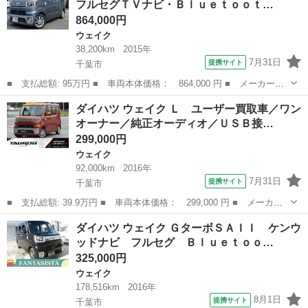
フルセグＴＶナビ・Ｂｌｕｅｔｏｏｔ…
リアカメラ ス...
864,000円
ウェイク
38,200km
2015年
7月31日
提携サイト
千葉市
■ 支払総額: 95万円 ■ 車両本体価格： 864,000 円 ■ メーカー
名： ダイハツ ■ 車種名： ウェイク ■ グレード名： Ｘ ＩＣ
千葉
千葉市
ウェイク
ダイハツ ウェイク Ｌ ユーザー買取車／ワン
ターボ フルセグフルセグＴＶナビ・Ｂｌｕｅｔｏｏｔｈ接続・バッ
オーナー／純正オーディオ／ＵＳＢ接…
クカメラ・スマー...
299,000円
ウェイク
92,000km
2016年
7月31日
提携サイト
千葉市
■ 支払総額: 39.9万円 ■ 車両本体価格： 299,000 円 ■ メーカー
名： ダイハツ ■ 車種名： ウェイク ■ グレード名： Ｌ ユー
千葉
千葉市
ウェイク
ダイハツ ウェイク ＧターボＳＡＩＩ ケンウ
ザー買取車／ワンオーナー／純正オーディオ／ＵＳＢ接続／ＡＵＸ接
ッドナビ フルセグ Ｂｌｕｅｔｏｏ…
続／ＥＴＣ車...
325,000円
ウェイク
178,516km
2016年
8月1日
提携サイト
千葉市