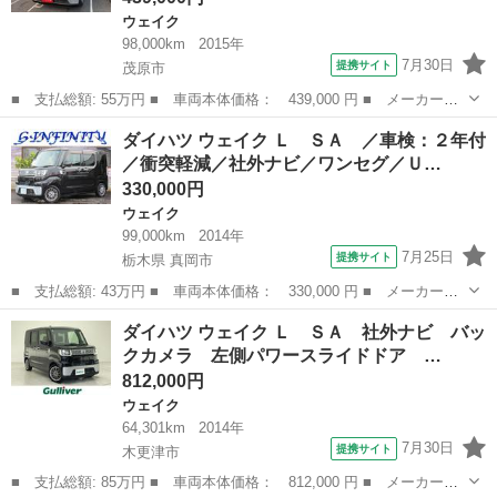
ウェイク
98,000km
2015年
7月30日
提携サイト
茂原市
■ 支払総額: 55万円 ■ 車両本体価格： 439,000 円 ■ メーカー
名： ダイハツ ■ 車種名： ウェイク ■ グレード名： Ｌ Ｓ
千葉
茂原市
ウェイク
ダイハツ ウェイク Ｌ ＳＡ ／車検：２年付
Ａ ＥＴＣ 衝突被害軽減システム スマートキー アイドリングス
／衝突軽減／社外ナビ／ワンセグ／Ｕ…
トップ 両側スライ...
330,000円
ウェイク
99,000km
2014年
7月25日
提携サイト
栃木県 真岡市
■ 支払総額: 43万円 ■ 車両本体価格： 330,000 円 ■ メーカー
名： ダイハツ ■ 車種名： ウェイク ■ グレード名： Ｌ Ｓ
栃木
真岡市
ウェイク
ダイハツ ウェイク Ｌ ＳＡ 社外ナビ バッ
Ａ ／車検：２年付／衝突軽減／社外ナビ／ワンセグ／ＵＳＢ接続／
クカメラ 左側パワースライドドア …
左電動スライド／社...
812,000円
ウェイク
64,301km
2014年
7月30日
提携サイト
木更津市
■ 支払総額: 85万円 ■ 車両本体価格： 812,000 円 ■ メーカー