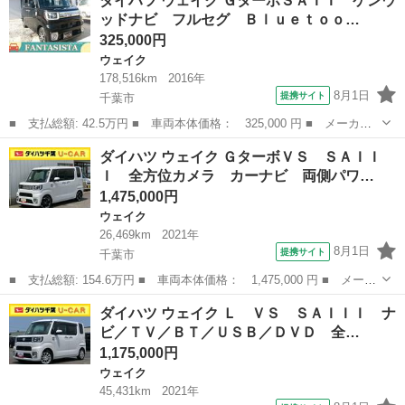
ダイハツ ウェイク ＧターボＳＡＩＩ ケンウ
Ａ ［９８９］車検２年付 シートカバー プッシュスタート スマ
ッドナビ フルセグ Ｂｌｕｅｔｏｏ…
ートキー ＥＴ...
325,000円
ウェイク
178,516km
2016年
8月1日
提携サイト
千葉市
■ 支払総額: 42.5万円 ■ 車両本体価格： 325,000 円 ■ メーカー
名： ダイハツ ■ 車種名： ウェイク ■ グレード名： Ｇターボ
千葉
千葉市
ウェイク
ダイハツ ウェイク ＧターボＶＳ ＳＡＩＩ
ＳＡＩＩ ケンウッドナビ フルセグ Ｂｌｕｅｔｏｏｔｈ Ｂカメ
Ｉ 全方位カメラ カーナビ 両側パワ…
ラ 両側パワ...
1,475,000円
ウェイク
26,469km
2021年
8月1日
提携サイト
千葉市
■ 支払総額: 154.6万円 ■ 車両本体価格： 1,475,000 円 ■ メーカ
ー名： ダイハツ ■ 車種名： ウェイク ■ グレード名： Ｇター
千葉
千葉市
ウェイク
ダイハツ ウェイク Ｌ ＶＳ ＳＡＩＩＩ ナ
ボＶＳ ＳＡＩＩＩ 全方位カメラ カーナビ 両側パワースライド
ビ／ＴＶ／ＢＴ／ＵＳＢ／ＤＶＤ 全…
ドア オ...
1,175,000円
ウェイク
45,431km
2021年