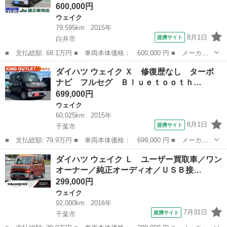
600,000円
ウェイク
79,595km
2015年
8月1日
提携サイト
白井市
■ 支払総額: 68.1万円 ■ 車両本体価格： 600,000 円 ■ メーカー
名： ダイハツ ■ 車種名： ウェイク ■ グレード名： Ｌ Ｓ
千葉
白井市
ウェイク
ダイハツ ウェイク Ｘ 修復歴なし ターボ
Ａ ＣＶＴオイルトルコン太郎圧送交換 ＣＶＴオイルストレーナー
ナビ フルセグ Ｂｌｕｅｔｏｏｔｈ…
交換 低速域衝...
699,000円
ウェイク
60,025km
2015年
8月1日
提携サイト
千葉市
■ 支払総額: 79.9万円 ■ 車両本体価格： 699,000 円 ■ メーカー
名： ダイハツ ■ 車種名： ウェイク ■ グレード名： Ｘ 修復
千葉
千葉市
ウェイク
ダイハツ ウェイク Ｌ ユーザー買取車／ワン
歴なし ターボ ナビ フルセグ Ｂｌｕｅｔｏｏｔｈ バックカメ
オーナー／純正オーディオ／ＵＳＢ接…
ラ 両側スラ...
299,000円
ウェイク
92,000km
2016年
7月31日
提携サイト
千葉市