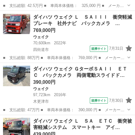
■ 支払総額: 42.5万円 ■ 車両本体価格： 325,000 円 ■ メーカー
名： ダイハツ ■ 車種名： ウェイク ■ グレード名： Ｇターボ
千葉
千葉市
ウェイク
ダイハツ ウェイク Ｌ ＳＡＩＩＩ 衝突軽減
ＳＡＩＩ ケンウッドナビ フルセグ Ｂｌｕｅｔｏｏｔｈ Ｂカメ
ブレーキ 社外ナビ バックカメラ …
ラ 両側パワ...
769,000円
ウェイク
70,600km
2022年
7月31日
提携サイト
四街道市
■ 支払総額: 88万円 ■ 車両本体価格： 769,000 円 ■ メーカー
名： ダイハツ ■ 車種名： ウェイク ■ グレード名： Ｌ ＳＡ
千葉
四街道市
ウェイク
ダイハツ ウェイク ＧターボＳＡＩＩ ＥＴ
ＩＩＩ 衝突軽減ブレーキ 社外ナビ バックカメラ アイドリング
Ｃ バックカメラ 両側電動スライドド…
ストップ キーレ...
390,000円
ウェイク
97,723km
2016年
7月30日
提携サイト
木更津市
■ 支払総額: 47万円 ■ 車両本体価格： 390,000 円 ■ メーカー
名： ダイハツ ■ 車種名： ウェイク ■ グレード名： Ｇターボ
千葉
木更津市
ウェイク
ダイハツ ウェイク Ｌ ＳＡ ＥＴＣ 衝突被
ＳＡＩＩ ＥＴＣ バックカメラ 両側電動スライドドア ナビ Ｔ
害軽減システム スマートキー アイ…
Ｖ 衝突被害軽減...
439,000円