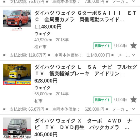
■ 支払総額: 76.8万円 ■ 車両本体価格： 738,000 円 ■ メーカー
名： ダイハツ ■ 車種名： ウェイク ■ グレード名： Ｘ ファ
千葉
柏市
ウェイク
ダイハツ ウェイク ＧターボＳＡＩＩＩ ＥＴ
インセレクションＳＡ ナビ フルセグＴＶ バックカメラ 衝突軽
Ｃ 全周囲カメラ 両側電動スライド…
減ブレーキ ...
1,148,000円
ウェイク
49,920km
2018年
7月28日
提携サイト
松戸市
■ 支払総額: 119.8万円 ■ 車両本体価格： 1,148,000 円 ■ メーカ
ー名： ダイハツ ■ 車種名： ウェイク ■ グレード名： Ｇター
千葉
松戸市
ウェイク
ダイハツ ウェイク Ｌ ＳＡ ナビ フルセグ
ボＳＡＩＩＩ ＥＴＣ 全周囲カメラ 両側電動スライドドア ナ
ＴＶ 衝突軽減ブレーキ アイドリン…
ビ ＴＶ ...
628,000円
ウェイク
58,000km
2014年
7月28日
提携サイト
柏市
■ 支払総額: 65.8万円 ■ 車両本体価格： 628,000 円 ■ メーカー
名： ダイハツ ■ 車種名： ウェイク ■ グレード名： Ｌ Ｓ
千葉
柏市
ウェイク
ダイハツ ウェイク Ｘ ターボ ４ＷＤ ナ
Ａ ナビ フルセグＴＶ 衝突軽減ブレーキ アイドリングストッ
ビ ＴＶ ＤＶＤ再生 バックカメラ …
プ パワースライ...
405,000円