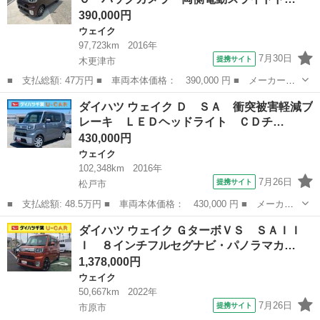
390,000円
ウェイク
97,723km
2016年
7月30日
提携サイト
木更津市
■ 支払総額: 47万円 ■ 車両本体価格： 390,000 円 ■ メーカー
名： ダイハツ ■ 車種名： ウェイク ■ グレード名： Ｇターボ
千葉
木更津市
ウェイク
ダイハツ ウェイク Ｄ ＳＡ 衝突被害軽減ブ
ＳＡＩＩ ＥＴＣ バックカメラ 両側電動スライドドア ナビ Ｔ
レーキ ＬＥＤヘッドライト ＣＤチ…
Ｖ 衝突被害軽減...
430,000円
ウェイク
102,348km
2016年
7月26日
提携サイト
松戸市
■ 支払総額: 48.5万円 ■ 車両本体価格： 430,000 円 ■ メーカー
名： ダイハツ ■ 車種名： ウェイク ■ グレード名： Ｄ Ｓ
千葉
松戸市
ウェイク
ダイハツ ウェイク ＧターボＶＳ ＳＡＩＩ
Ａ 衝突被害軽減ブレーキ ＬＥＤヘッドライト ＣＤチューナー／
Ｉ ８インチフルセグナビ・パノラマカ…
ＵＳＢ／ＡＵＸ...
1,378,000円
ウェイク
50,667km
2022年
7月26日
提携サイト
市原市