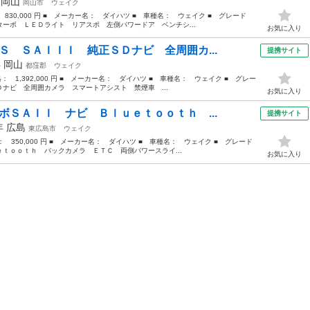
年
岡山
岡山市
ウェイク
 830,000 円 ■ メーカー名： ダイハツ ■ 車種名： ウェイク ■ グレード
ーボ ＬＥＤライト リアスポ 左側パワードア ベンチシ...
お気に入り
Ｓ ＳＡＩＩＩ 純正ＳＤナビ 全周囲カ...
提携サイト
年
岡山
都窪郡
ウェイク
格： 1,392,000 円 ■ メーカー名： ダイハツ ■ 車種名： ウェイク ■ グレー
ナビ 全周囲カメラ スマートアシスト 禁煙車 ...
お気に入り
ボＳＡＩＩ ナビ Ｂｌｕｅｔｏｏｔｈ ...
提携サイト
7年
広島
東広島市
ウェイク
格： 350,000 円 ■ メーカー名： ダイハツ ■ 車種名： ウェイク ■ グレード
ｔｏｏｔｈ バックカメラ ＥＴＣ 両側パワースライ...
お気に入り