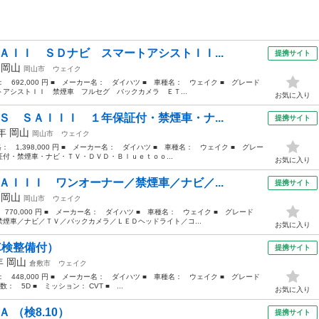
ＡＩＩ ＳＤナビ スマートアシストＩＩ...
提携サイト
年
岡山
岡山市
ウェイク
格： 692,000 円 ■ メーカー名： ダイハツ ■ 車種名： ウェイク ■ グレード
アシストＩＩ 禁煙車 フルセグ バックカメラ ＥＴ...
お気に入り
Ｓ ＳＡＩＩＩ １年保証付・禁煙車・ナ...
提携サイト
1年
岡山
岡山市
ウェイク
格： 1,398,000 円 ■ メーカー名： ダイハツ ■ 車種名： ウェイク ■ グレー
付・禁煙車・ナビ・ＴＶ・ＤＶＤ・Ｂｌｕｅｔｏｏ...
お気に入り
ＡＩＩＩ ワンオーナー／禁煙車／ナビ／...
提携サイト
年
岡山
岡山市
ウェイク
 770,000 円 ■ メーカー名： ダイハツ ■ 車種名： ウェイク ■ グレード
煙車／ナビ／ＴＶ／バックカメラ／ＬＥＤヘッドライト／コ...
お気に入り
車検整備付）
提携サイト
4年
岡山
倉敷市
ウェイク
格： 448,000 円 ■ メーカー名： ダイハツ ■ 車種名： ウェイク ■ グレード
： 5D ■ ミッション： CVT ■ ...
お気に入り
 （検8.10）
提携サイト