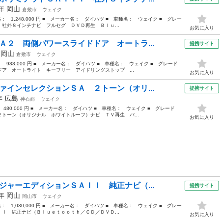
0年
岡山
倉敷市
ウェイク
格： 1,248,000 円 ■ メーカー名： ダイハツ ■ 車種名： ウェイク ■ グレー
社外８インチナビ フルセグ ＤＶＤ再生 Ｂｌｕ...
お気に入り
Ａ２ 両側パワースライドドア オートラ...
提携サイト
年
岡山
倉敷市
ウェイク
： 988,000 円 ■ メーカー名： ダイハツ ■ 車種名： ウェイク ■ グレード
ア オートライト キーフリー アイドリングストップ ...
お気に入り
ァインセレクションＳＡ ２トーン（オリ...
提携サイト
6年
広島
神石郡
ウェイク
 480,000 円 ■ メーカー名： ダイハツ ■ 車種名： ウェイク ■ グレード
トーン（オリジナル ホワイトルーフ）ナビ ＴＶ再生 バ...
お気に入り
ジャーエディションＳＡＩＩ 純正ナビ（...
提携サイト
6年
岡山
岡山市
ウェイク
格： 1,030,000 円 ■ メーカー名： ダイハツ ■ 車種名： ウェイク ■ グレー
Ｉ 純正ナビ（Ｂｌｕｅｔｏｏｔｈ／ＣＤ／ＤＶＤ...
お気に入り