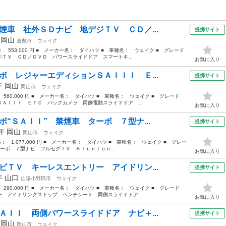
煙車 社外ＳＤナビ 地デジＴＶ ＣＤ／...
提携サイト
年
岡山
倉敷市
ウェイク
格： 553,000 円 ■ メーカー名： ダイハツ ■ 車種名： ウェイク ■ グレード
ＴＶ ＣＤ／ＤＶＤ パワースライドドア スマートキ...
お気に入り
ボ レジャーエディションＳＡＩＩＩ Ｅ...
提携サイト
9年
岡山
岡山市
ウェイク
 560,000 円 ■ メーカー名： ダイハツ ■ 車種名： ウェイク ■ グレード
ＡＩＩＩ ＥＴＣ バックカメラ 両側電動スライドドア ...
お気に入り
ボ“ＳＡＩＩ” 禁煙車 ターボ ７型ナ...
提携サイト
6年
岡山
岡山市
ウェイク
格： 1,077,000 円 ■ メーカー名： ダイハツ ■ 車種名： ウェイク ■ グレー
ーボ ７型ナビ フルセグＴＶ Ｂｌｕｅｔｏｏ...
お気に入り
ビＴＶ キーレスエントリー アイドリン...
提携サイト
4年
山口
山陽小野田市
ウェイク
 290,000 円 ■ メーカー名： ダイハツ ■ 車種名： ウェイク ■ グレード
 アイドリングストップ ベンチシート 両側スライドドア...
お気に入り
ＡＩＩ 両側パワースライドドア ナビ＋...
提携サイト
年
岡山
岡山市
ウェイク