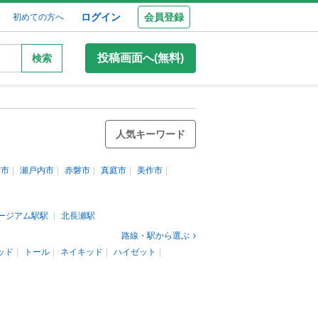
ログイン
会員登録
初めての方へ
投稿画面へ(無料)
検索
人気キーワード
前市
瀬戸内市
赤磐市
真庭市
美作市
ージアム駅駅
北長瀬駅
路線・駅から選ぶ
ッド
トール
ネイキッド
ハイゼット