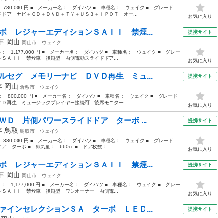
 780,000 円 ■ メーカー名： ダイハツ ■ 車種名： ウェイク ■ グレード
ドア ナビ＋ＣＤ＋ＤＶＤ＋ＴＶ＋ＵＳＢ＋ＩＰＯＴ オー...
お気に入り
ボ レジャーエディションＳＡＩＩ 禁煙...
提携サイト
7年
岡山
岡山市
ウェイク
格： 1,177,000 円 ■ メーカー名： ダイハツ ■ 車種名： ウェイク ■ グレー
ＳＡＩＩ 禁煙車 後期型 両側電動スライドドア...
お気に入り
ルセグ メモリーナビ ＤＶＤ再生 ミュ...
提携サイト
5年
岡山
倉敷市
ウェイク
格： 800,000 円 ■ メーカー名： ダイハツ ■ 車種名： ウェイク ■ グレード
Ｄ再生 ミュージックプレイヤー接続可 後席モニター...
お気に入り
ＷＤ 片側パワースライドドア ターボ ...
提携サイト
5年
鳥取
鳥取市
ウェイク
 380,000 円 ■ メーカー名： ダイハツ ■ 車種名： ウェイク ■ グレード
ターボ ■ 排気量： 660cc ■ ドア枚数： ...
お気に入り
ボ レジャーエディションＳＡＩＩ 禁煙...
提携サイト
6年
岡山
岡山市
ウェイク
格： 1,177,000 円 ■ メーカー名： ダイハツ ■ 車種名： ウェイク ■ グレー
ＳＡＩＩ 禁煙車 後期型 ワンオーナー 両側電...
お気に入り
ァインセレクションＳＡ ターボ ＬＥＤ...
提携サイト