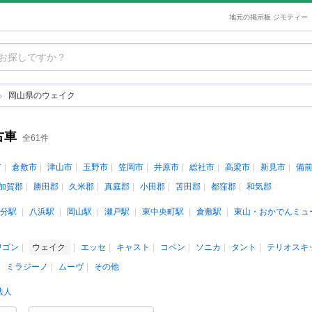
地元の掲示板 ジモティー
岡山県のウェイク
古車
全61件
市
倉敷市
津山市
玉野市
笠岡市
井原市
総社市
高梁市
新見市
備
加賀郡
勝田郡
久米郡
真庭郡
小田郡
苫田郡
都窪郡
和気郡
分駅
八浜駅
岡山駅
瀬戸駅
東中央町駅
倉敷駅
東山・おかでんミュ
ワゴン
ウェイク
エッセ
キャスト
コペン
ソニカ
タント
テリオスキ
ミラジーノ
ムーヴ
その他
法人