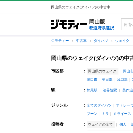
岡山県のウェイク(ダイハツ)の中古車
岡山版
都道府県選択
ジモティー
中古車
ダイハツ
ウェイク
岡山県のウェイク(ダイハツ)の中
市区郡
：
岡山県のウェイク
岡山
浅口市
英田郡
浅口郡
駅
：
妹尾駅
法界院駅
美作追
ジャンル
：
全てのダイハツ
アトレー
ブーン
ミラ
ミライース
投稿者
：
ウェイクの全て
個人