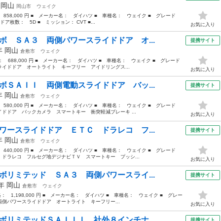
年
岡山
岡山市
ウェイク
 858,000 円 ■ メーカー名： ダイハツ ■ 車種名： ウェイク ■ グレード
ア枚数： 5D ■ ミッション： CVT ■...
お気に入り
ボ ＳＡ３ 両側パワースライドドア オ...
提携サイト
8年
岡山
倉敷市
ウェイク
格： 688,000 円 ■ メーカー名： ダイハツ ■ 車種名： ウェイク ■ グレード
イドドア オートライト キーフリー アイドリングス...
お気に入り
ボＳＡＩＩ 両側電動スライドドア バッ...
提携サイト
7年
岡山
倉敷市
ウェイク
 580,000 円 ■ メーカー名： ダイハツ ■ 車種名： ウェイク ■ グレード
ドドア バックカメラ スマートキー 衝突軽減ブレーキ ...
お気に入り
ワースライドドア ＥＴＣ ドラレコ フ...
提携サイト
5年
岡山
倉敷市
ウェイク
 440,000 円 ■ メーカー名： ダイハツ ■ 車種名： ウェイク ■ グレード
ドラレコ フルセグ地デジナビＴＶ スマートキー プッシ...
お気に入り
ボリミテッド ＳＡ３ 両側パワースライ...
提携サイト
0年
岡山
倉敷市
ウェイク
格： 1,198,000 円 ■ メーカー名： ダイハツ ■ 車種名： ウェイク ■ グレー
側パワースライドドア オートライト キーフリー...
お気に入り
ボリミテッドＳＡＩＩＩ 社外８インチナ...
提携サイト