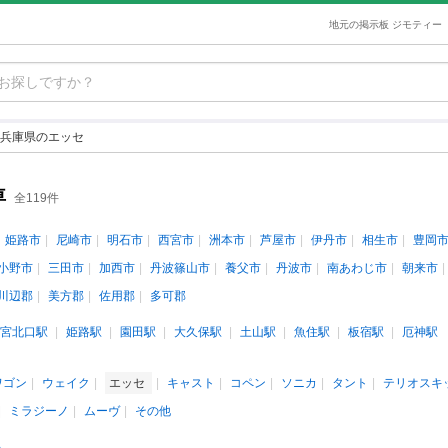
地元の掲示板 ジモティー
兵庫県のエッセ
車
全119件
姫路市
尼崎市
明石市
西宮市
洲本市
芦屋市
伊丹市
相生市
豊岡
小野市
三田市
加西市
丹波篠山市
養父市
丹波市
南あわじ市
朝来市
川辺郡
美方郡
佐用郡
多可郡
宮北口駅
姫路駅
園田駅
大久保駅
土山駅
魚住駅
板宿駅
厄神駅
ワゴン
ウェイク
エッセ
キャスト
コペン
ソニカ
タント
テリオスキ
ミラジーノ
ムーヴ
その他
人