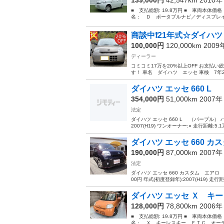
■ 支払総額: 19.8万円 ■ 車両本体価
名： Ｄ ポータブルナビ／ディスプレイ
商談中❗️21年式☆ダイハツ
100,000円
120,000km 200
ディーラー
コミコミ17万を20%以上OFF お支払い総額
す！ 車名 ダイハツ エッセ 車検 7年2月 
ダイハツ エッセ 660 
354,000円
51,000km 2007
法定
ダイハツ エッセ 660 L （パープル） ハ
2007(H19) ワンオーナー:○ 走行距離:5.1
ダイハツ エッセ 660 カス
190,000円
87,000km 2007
法定
ダイハツ エッセ 660 カスタム エアロ 4
00円 年式(初度登録年):2007(H19) 走行距離
ダイハツ エッセ Ｘ キー
128,000円
78,800km 2006
■ 支払総額: 19.8万円 ■ 車両本体価
名： Ｘ キーレスキー ＥＴＣ オーデ