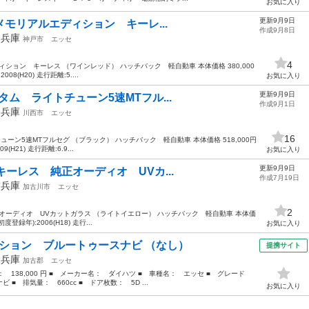
お気に入り
更新9月9日
S メモリアルエディション キーレ...
作成9月8日
年
兵庫
神戸市
エッセ
4
ディション キーレス （ワインレッド） ハッチバック 軽自動車 本体価格 380,000
08(H20) 走行距離:5....
お気に入り
更新9月9日
スタム ライトチューン5速MTフル...
作成9月1日
年
兵庫
川西市
エッセ
16
ューン5速MTフルセグ （ブラック） ハッチバック 軽自動車 本体価格 518,000円
(H21) 走行距離:6.9...
お気に入り
更新9月9日
 キーレス 純正オーディオ UVカ...
作成7月19日
年
兵庫
加古川市
エッセ
2
純正オーディオ UVカットガラス （ライトイエロー） ハッチバック 軽自動車 本体価
度登録年):2006(H18) 走行...
お気に入り
クション ブルートゥースナビ （なし）
提携サイト
年
兵庫
加古郡
エッセ
格： 138,000 円 ■ メーカー名： ダイハツ ■ 車種名： エッセ ■ グレード
 排気量： 660cc ■ ドア枚数： 5D ...
お気に入り