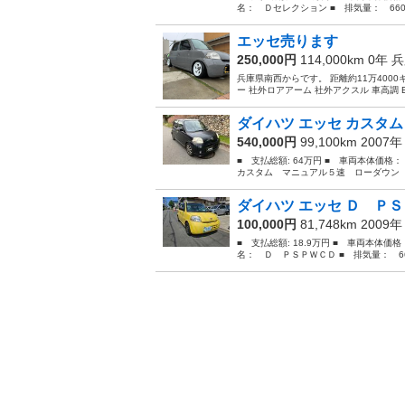
名： Ｄセレクション ■ 排気量： 660cc
エッセ売ります
250,000円
114,000km 0年
兵
兵庫県南西からです。 距離約11万4000
ー 社外ロアアーム 社外アクスル 車高調 E
ダイハツ エッセ カスタム
540,000円
99,100km 2007
■ 支払総額: 64万円 ■ 車両本体価格
カスタム マニュアル５速 ローダウン 
ダイハツ エッセ Ｄ ＰＳＰ
100,000円
81,748km 2009
■ 支払総額: 18.9万円 ■ 車両本体価
名： Ｄ ＰＳＰＷＣＤ ■ 排気量： 660