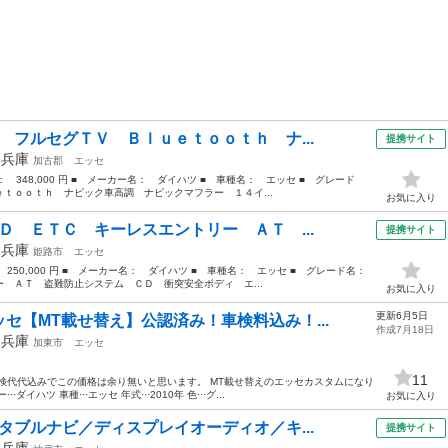
 フルセグＴＶ Ｂｌｕｅｔｏｏｔｈ ナ...
提携サイト
年
兵庫
加古郡
エッセ
格： 348,000 円 ■ メーカー名： ダイハツ ■ 車種名： エッセ ■ グレード
ｔｏｏｔｈ ナビック車高調 ナビックマフラー １４イ...
お気に入り
Ｄ ＥＴＣ キーレスエントリー ＡＴ ...
提携サイト
年
兵庫
姫路市
エッセ
： 250,000 円 ■ メーカー名： ダイハツ ■ 車種名： エッセ ■ グレード名：
 ＡＴ 盗難防止システム ＣＤ 衝突安全ボディ エ...
お気に入り
更新6月5日
セ【MT載せ替え】公認済み！車検料込み！...
作成7月18日
年
兵庫
加東市
エッセ
11
検代代込みでこの価格は余り無いと思います。 MT載せ替えのエッセカスタムになり
ハツ 車種···エッセ 年式···2010年 色···グ...
お気に入り
タブルナビ／ディスプレイオーディオ／キ...
提携サイト
年
兵庫