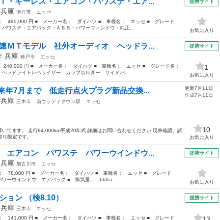
Ｔ・キーレス・エアコン・パワステ・エア...
提携サイト
年
兵庫
伊丹市
エッセ
格： 480,000 円 ■ メーカー名： ダイハツ ■ 車種名： エッセ ■ グレード
パワステ・エアバッグ・ＡＢＳ・パワーウィンドウ・純正...
お気に入り
速ＭＴモデル 社外オーディオ ヘッドラ...
提携サイト
9年
兵庫
神戸市
エッセ
： 240,000 円 ■ メーカー名： ダイハツ ■ 車種名： エッセ ■ グレード名：
1
ヘッドライトレベライザー カップホルダー サイドバ...
お気に入り
更新7月11日
来年7月まで 低走行点火プラグ新品交換...
作成7月11日
年
兵庫
三木市
南ウッディタウン駅
エッセ
10
てます。 走行84,000km平成20年式 詳細はお問い合わせください 現車確認、試
き取り限定です。
お気に入り
 エアコン パワステ パワーウインドウ...
提携サイト
年
兵庫
加古川市
エッセ
格： 78,000 円 ■ メーカー名： ダイハツ ■ 車種名： エッセ ■ グレード
ウインドウ エアバック ■ 排気量： 660cc ...
お気に入り
ョン （検8.10）
提携サイト
年
兵庫
三木市
エッセ
格： 141,000 円 ■ メーカー名： ダイハツ ■ 車種名： エッセ ■ グレード
13