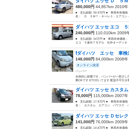
ダイハツ エッセ Ｄ ５Ｍ
480,000円
44,857km 2010
■ 支払総額: 59.9万円 ■ 車両本体価
名： Ｄ ５ＭＴ・キーレス・エアコン・
ダイハツ エッセ エコ ５
240,000円
110,010km 200
■ 支払総額: 34万円 ■ 車両本体価格
エコ ５速ＭＴモデル 社外オーディオ 
❗️ダイハツ エッセ 車検
148,000円
84,000km 2008
オンライン決済
バンパー
全体的に綺麗です。バンパーが一部少し浮い
乗OKです ETC付いてます 配送不可引
ダイハツ エッセ カスタム
78,000円
115,000km 2007
■ 支払総額: 17.8万円 ■ 車両本体価
名： カスタム エアコン パワステ パワー
ダイハツ エッセ Ｄセレクシ
141,000円
76,000km 2009
■ 支払総額: 14.8万円 ■ 車両本体価