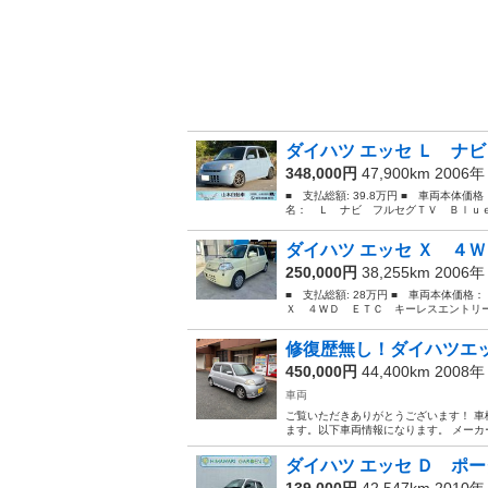
ダイハツ エッセ Ｌ ナビ
348,000円
47,900km 2006
■ 支払総額: 39.8万円 ■ 車両本体価
名： Ｌ ナビ フルセグＴＶ Ｂｌｕｅ
ダイハツ エッセ Ｘ ４Ｗ
250,000円
38,255km 2006
■ 支払総額: 28万円 ■ 車両本体価格
Ｘ ４ＷＤ ＥＴＣ キーレスエントリー
修復歴無し！ダイハツエッ
450,000円
44,400km 2008
車両
ご覧いただきありがとうございます！ 車
ます。以下車両情報になります。 メーカー···ダイ
ダイハツ エッセ Ｄ ポー
139,000円
42,547km 2010