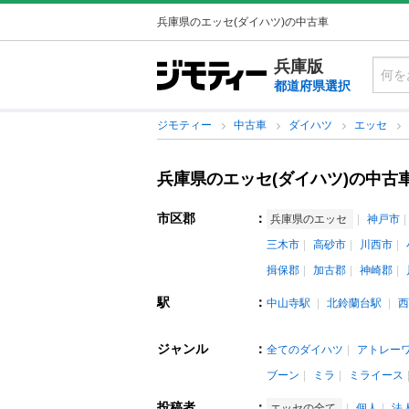
兵庫県のエッセ(ダイハツ)の中古車
兵庫版
都道府県選択
ジモティー
中古車
ダイハツ
エッセ
兵庫県のエッセ(ダイハツ)の中古
市区郡
：
兵庫県のエッセ
神戸市
三木市
高砂市
川西市
揖保郡
加古郡
神崎郡
駅
：
中山寺駅
北鈴蘭台駅
西
ジャンル
：
全てのダイハツ
アトレー
ブーン
ミラ
ミライース
投稿者
：
エッセの全て
個人
法