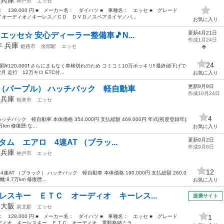
神戸市
エッセ
格： 139,000 円 ■ メーカー名： ダイハツ ■ 車種名： エッセ ■ グレード
オーディオ／キーレス／ＣＤ ＤＶＤ／スペアタイヤ／パ...
お気に入り
更新4月21日
 エッセ☆ 安心ディーラー整備車🎵N...
作成1月24日
9年
兵庫
姫路市
余部駅
エッセ
24
¥120,000❗️ さらにまもなく車検切れのため コミコミ10万ポッキリ❗️ 最終値下げで
走行 12万キロ ETC付...
お気に入り
更新9月9日
L （パープル） ハッチバック 軽自動車
作成10月24日
年
兵庫
朝来市
エッセ
4
ッチバック 軽自動車 本体価格 354,000円 支払総額 469,000円 年式(初度登録年):
万km 修復歴:な...
お気に入り
更新9月2日
タム エアロ 4速AT （ブラッ...
作成9月8日
年
兵庫
神戸市
エッセ
12
速AT （ブラック） ハッチバック 軽自動車 本体価格 190,000円 支払総額 260,0
:8.7万km 修復歴...
お気に入り
レスキー ＥＴＣ オーディオ キーレス...
提携サイト
年
大阪
泉北郡
エッセ
格： 128,000 円 ■ メーカー名： ダイハツ ■ 車種名： エッセ ■ グレード
1
ィオ キーレスキー ＥＴＣ オーディオ 電動格納ミラ...