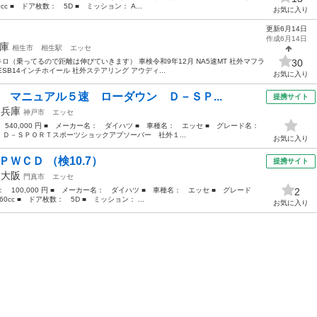
 ■ ドア枚数： 5D ■ ミッション： A...
お気に入り
更新6月14日
作成6月14日
庫
相生市
相生駅
エッセ
キロ（乗ってるので距離は伸びていきます） 車検令和9年12月 NA5速MT 社外マフラ
30
SB14インチホイール 社外ステアリング アウディ...
お気に入り
 マニュアル５速 ローダウン Ｄ－ＳＰ...
提携サイト
年
兵庫
神戸市
エッセ
： 540,000 円 ■ メーカー名： ダイハツ ■ 車種名： エッセ ■ グレード名：
Ｄ－ＳＰＯＲＴスポーツショックアブソーバー 社外１...
お気に入り
ＷＣＤ （検10.7）
提携サイト
年
大阪
門真市
エッセ
格： 100,000 円 ■ メーカー名： ダイハツ ■ 車種名： エッセ ■ グレード
2
cc ■ ドア枚数： 5D ■ ミッション： ...
お気に入り