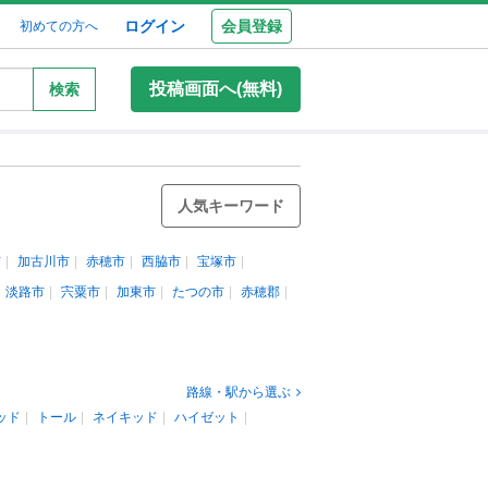
ログイン
会員登録
初めての方へ
投稿画面へ(無料)
検索
人気キーワード
市
加古川市
赤穂市
西脇市
宝塚市
淡路市
宍粟市
加東市
たつの市
赤穂郡
路線・駅から選ぶ
ッド
トール
ネイキッド
ハイゼット