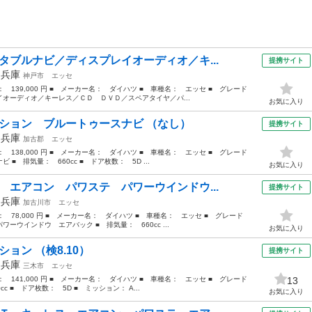
タブルナビ／ディスプレイオーディオ／キ...
提携サイト
年
兵庫
神戸市
エッセ
格： 139,000 円 ■ メーカー名： ダイハツ ■ 車種名： エッセ ■ グレード
オーディオ／キーレス／ＣＤ ＤＶＤ／スペアタイヤ／パ...
お気に入り
クション ブルートゥースナビ （なし）
提携サイト
年
兵庫
加古郡
エッセ
格： 138,000 円 ■ メーカー名： ダイハツ ■ 車種名： エッセ ■ グレード
 排気量： 660cc ■ ドア枚数： 5D ...
お気に入り
 エアコン パワステ パワーウインドウ...
提携サイト
年
兵庫
加古川市
エッセ
格： 78,000 円 ■ メーカー名： ダイハツ ■ 車種名： エッセ ■ グレード
ウインドウ エアバック ■ 排気量： 660cc ...
お気に入り
ョン （検8.10）
提携サイト
年
兵庫
三木市
エッセ
格： 141,000 円 ■ メーカー名： ダイハツ ■ 車種名： エッセ ■ グレード
13
 ■ ドア枚数： 5D ■ ミッション： A...
お気に入り