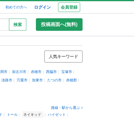
ログイン
会員登録
初めての方へ
投稿画面へ(無料)
検索
人気キーワード
豊岡市
加古川市
赤穂市
西脇市
宝塚市
淡路市
宍粟市
加東市
たつの市
赤穂郡
路線・駅から選ぶ
ド
トール
ネイキッド
ハイゼット