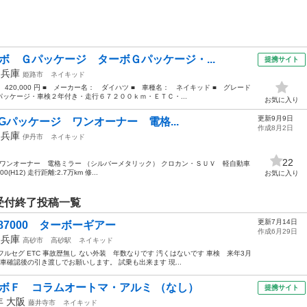
ボ Ｇパッケージ ターボＧパッケージ・...
提携サイト
年
兵庫
姫路市
ネイキッド
 420,000 円 ■ メーカー名： ダイハツ ■ 車種名： ネイキッド ■ グレード
ッケージ・車検２年付き・走行６７２００ｋｍ・ＥＴＣ・...
お気に入り
更新9月9日
 Gパッケージ ワンオーナー 電格...
作成8月2日
年
兵庫
伊丹市
ネイキッド
22
ジ ワンオーナー 電格ミラー （シルバーメタリック） クロカン・ＳＵＶ 軽自動車
(H12) 走行距離:2.7万km 修...
お気に入り
受付終了投稿一覧
更新7月14日
87000 ターボーギアー
作成6月29日
年
兵庫
高砂市
高砂駅
ネイキッド
ビ フルセグ ETC 事故歴無し ない外装 年数なりです 汚くはないです 車検 来年3月
車確認後の引き渡しでお願いします。 試乗も出来ます 現...
ーボＦ コラムオートマ・アルミ （なし）
提携サイト
2年
大阪
藤井寺市
ネイキッド