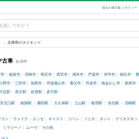
地元の掲示板 ジモティー
ド
兵庫県のネイキッド
中古車
全28件
戸市
姫路市
尼崎市
明石市
西宮市
洲本市
芦屋市
伊丹市
相生市
小野市
三田市
加西市
丹波篠山市
養父市
丹波市
南あわじ市
朝来市
川辺郡
美方郡
佐用郡
多可郡
宮北口駅
姫路駅
園田駅
大久保駅
土山駅
板宿駅
魚住駅
尼崎駅
ワゴン
ウェイク
エッセ
キャスト
コペン
ソニカ
タント
テリオスキッ
ミラジーノ
ムーヴ
その他
法人