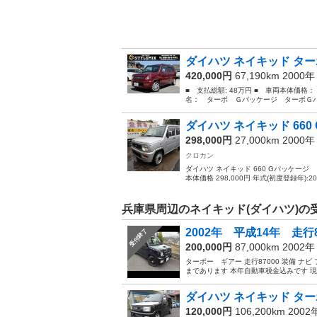
ダイハツ ネイキッド ター
420,000円
67,190km 2000
■ 支払総額: 48万円 ■ 車両本体価格：
名： ターボ Ｇパッケージ ターボＧパ
ダイハツ ネイキッド 660
298,000円
27,000km 2000
クロカン
ダイハツ ネイキッド 660 Gパッケー
本体価格 298,000円 年式(初度登録年):2000
兵庫県周辺のネイキッド(ダイハツ)の
2002年 平成14年 走行
受付終了
200,000円
87,000km 2002
ターボー ギアー 走行87000 装備 ナ
まであります 本年自動車税金込みです 現
ダイハツ ネイキッド タ
120,000円
106,200km 200