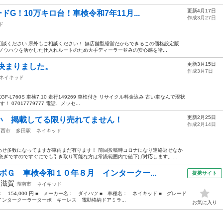
更新4月17日
ドG！10万キロ台！車検令和7年11月...
作成3月27日
ド
談ください 県外もご相談ください！ 無店舗型経営だからできるこの価格設定販
ノウハウを活かした仕入れルートのため大手ディーラー並みの安心感を諸...
更新3月15日
決まりました。
作成3月7日
ネイキッド
-L760S 車検7.10 走行149269 車検付き リサイクル料金込み 古い車なんで現状
07017779777 電話、メッセ...
更新2月25日
い 掲載してる限り売れてません！
作成2月14日
川西市
多田駅
ネイキッド
わせ多数になってますが車両まだ有ります！ 前回投稿時コロナになり連絡返せなか
急ぎですのですぐにでも引き取り可能な方は常識範囲内で値下げ対応します。...
ボＧ 車検令和１０年８月 インタークー...
提携サイト
年
滋賀
湖南市
ネイキッド
格： 154,000 円 ■ メーカー名： ダイハツ ■ 車種名： ネイキッド ■ グレード
ンタークーラーターボ キーレス 電動格納ドアミラ...
お気に入り