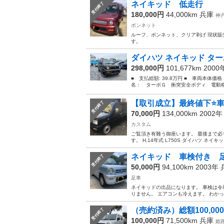
ネイキッド 低走行
受付終了
180,000円
44,000km
兵庫
神
ボンネット
ルーフ、ボンネット、クリア剥げ 現状販
す。
ダイハツ ネイキッド ター
298,000円
101,677km 200
■ 支払総額: 39.8万円 ■ 車両本体価
名： ターボＧ 衝突安全ボディ 電動格
【取引成立】最終値下⭐️車
受付終了
70,000円
134,000km 2002
カスタム
ご覧頂き有難う御座います。 最後まで必
す。 H.14年式 L750S ダイハツ ネイキッド 
ネイキッド 車検付き 
受付終了
50,000円
94,100km 2003年
足車
ネイキッドの出品になります。 車検は令和
りません。 エアコンも冷えます。 わかっ
（売約済み）総額100,000
受付終了
100,000円
71,500km
兵庫
姫