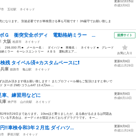
更新12月15日
作成3月9日
戸市
五社駅
ネイキッド
売になります。 別途必要ですが車検受ける事も可能です！ 3N厳守でお願い致しま
ボＧ 衝突安全ボディ 電動格納ミラー ...
提携サイト
0年
大阪
柏原市
ネイキッド
格： 298,000 円 ■ メーカー名： ダイハツ ■ 車種名： ネイキッド ■ グレード
納ミラー キーレスエントリー ＡＢＳ 運転席エア...
お気に入り
更新9月9日
検残 タイベル済⭐️カスタムベースに❗️
作成11月29日
年
兵庫
姫路市
亀山駅
ネイキッド
ずお読み頂きます様お願い致します！ またプロフィール欄もご覧頂けますと幸いで
ターボ 2WD コラム4AT 13.4万km ...
更新9月9日
足車、練習用などに
作成6月13日
兵庫
神戸市
山の街駅
ネイキッド
2年9月29日まであります。 10kmほど乗りましたが、走る曲がる止まるは問題あ
ている不具合は、オーディオが固定されておらずグラグラです。 キー...
更新9月9日
円‼️車検令和3年２月迄 ダイハツ...
作成11月24日
路市
夢前川駅
ネイキッド