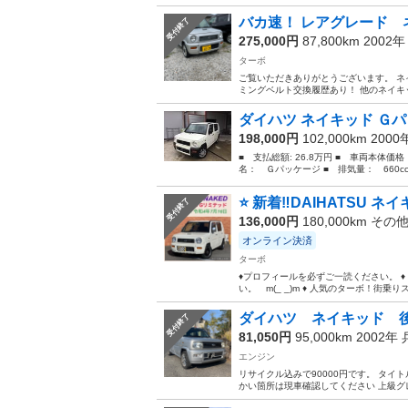
バカ速！ レアグレード ネイ
受付終了
275,000円
87,800km 2002
ターボ
ご覧いただきありがとうございます。 ネイ
ミングベルト交換履歴あり！ 他のネイキッ
ダイハツ ネイキッド Ｇ
198,000円
102,000km 200
■ 支払総額: 26.8万円 ■ 車両本体価
名： Ｇパッケージ ■ 排気量： 660cc 
⭐️ 新着‼️DAIHATSU 
受付終了
136,000円
180,000km その
オンライン決済
ターボ
♦️プロフィールを必ずご一読ください。 
い。 m(_ _)m ♦️ 人気のターボ！街乗
ダイハツ ネイキッド 
受付終了
81,050円
95,000km 2002年
エンジン
リサイクル込みで90000円です。 タイ
かい箇所は現車確認してください 上級グ