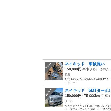
ネイキッド 車検長い
受付終了
150,000円
兵庫
川西市
多田駅
後期
12万キロ(タイベル交換済み) 後期 EF
コラム4AT
ネイキッド 5MTターボ!
受付終了
150,000円
175,000km
兵庫
ターボ
ダイハツネイキッド5MTターボになりま
る、問題有りません！ 前オーナーさんの時