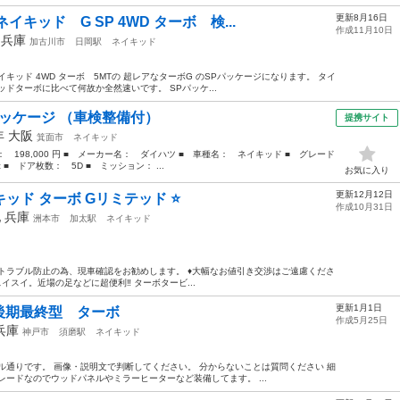
更新8月16日
キッド G SP 4WD ターボ 検...
作成11月10日
年
兵庫
加古川市
日岡駅
ネイキッド
キッド 4WD ターボ 5MTの 超レアなターボG のSPパッケージになります。 タイ
ドターボに比べて何故か全然速いです。 SPパッケ...
パッケージ （車検整備付）
提携サイト
0年
大阪
箕面市
ネイキッド
格： 198,000 円 ■ メーカー名： ダイハツ ■ 車種名： ネイキッド ■ グレード
■ ドア枚数： 5D ■ ミッション： ...
お気に入り
更新12月12日
ネイキッド ターボ Gリミテッド ⭐️
作成10月31日
他
兵庫
洲本市
加太駅
ネイキッド
♦️トラブル防止の為、現車確認をお勧めします。 ♦️大幅なお値引き交渉はご遠慮くださ
りスイスイ。近場の足などに超便利‼️ ターボタービ...
更新1月1日
後期最終型 ターボ
作成5月25日
兵庫
神戸市
須磨駅
ネイキッド
トル通りです。 画像・説明文で判断してください。 分からないことは質問ください 細
レードなのでウッドパネルやミラーヒーターなど装備してます。 ...