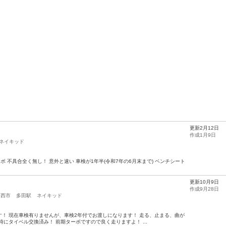
更新2月12日
作成1月9日
ネイキッド
ターボ 不具合全く無し！ 意外と速い 車検が1年半(令和7年の6月末まで) ベンチシート
更新10月9日
作成9月28日
川西市
多田駅
ネイキッド
す！ 現在車検有りませんが、車検2年付でお渡しになります！ 走る、止まる、曲が
にタイベル交換済み！ 前期ターボですので良く走りますよ！ ...