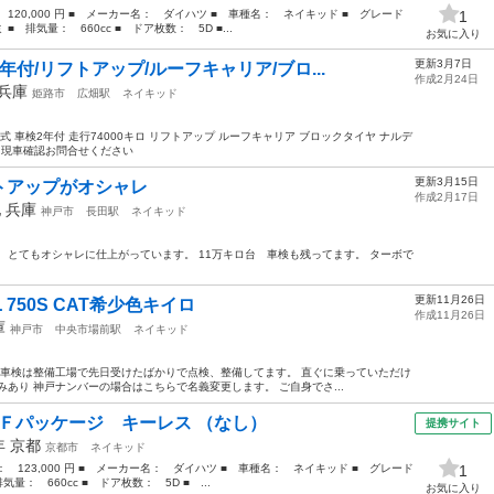
 120,000 円 ■ メーカー名： ダイハツ ■ 車種名： ネイキッド ■ グレード
1
排気量： 660cc ■ ドア枚数： 5D ■...
お気に入り
更新3月7日
付/リフトアップ/ルーフキャリア/ブロ...
作成2月24日
兵庫
姫路市
広畑駅
ネイキッド
式 車検2年付 走行74000キロ リフトアップ ルーフキャリア ブロックタイヤ ナルデ
♪ 現車確認お問合せください
更新3月15日
トアップがオシャレ
作成2月17日
他
兵庫
神戸市
長田駅
ネイキッド
 とてもオシャレに仕上がっています。 11万キロ台 車検も残ってます。 ターボで
更新11月26日
50S CAT希少色キイロ
作成11月26日
庫
神戸市
中央市場前駅
ネイキッド
km 車検は整備工場で先日受けたばかりで点検、整備してます。 直ぐに乗っていただけ
あり 神戸ナンバーの場合はこちらで名義変更します。 ご自身でさ...
 Ｆパッケージ キーレス （なし）
提携サイト
4年
京都
京都市
ネイキッド
格： 123,000 円 ■ メーカー名： ダイハツ ■ 車種名： ネイキッド ■ グレード
1
： 660cc ■ ドア枚数： 5D ■ ...
お気に入り