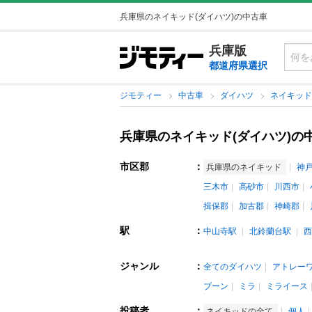
兵庫県のネイキッド(ダイハツ)の中古車
兵庫版
都道府県選択
ジモティー
中古車
ダイハツ
ネイキッ
兵庫県のネイキッド(ダイハツ)の
市区郡
：
兵庫県のネイキッド
神
三木市
高砂市
川西市
揖保郡
加古郡
神崎郡
駅
：
中山寺駅
北鈴蘭台駅
西
ジャンル
：
全てのダイハツ
アトレー
ブーン
ミラ
ミライース
投稿者
：
ネイキッドの全て
個人