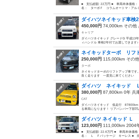
■ 支払総額: 22万円 ■ 車両本体価格：
名： ターボＦ コラムオートマ・アルミ ■ 
ダイハツネイキッド車検2年
受付終了
450,000円
74,000km その他
キャリア
ダイハツネイキッド グレードG 平成13年
ィハンドル 車検2年付でお渡しできます
ネイキッドターボ リフ
受付終了
250,000円
115,000km その
ターボ
ネイキッドターボのリフトアップ車です。
良く走ります 一度見に来てください
ダイハツ ネイキッド Ｌ7
受付終了
380,000円
87,800km 0年
兵
CAT
ダイハツネイキッド 低走行 87800
る車両になります！ リアバンパー下部凹み
ダイハツ ネイキッド Ｌ
123,000円
111,000km 200
■ 支払総額: 22.6万円 ■ 車両本体価
名： Ｌ Ｆパッケージ キーレス ■ 排気量