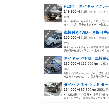
H13年！ネイキッドグレー
受付終了
149,900円
兵庫
神戸市
ネイキッ
10万
ローン提携会社もありますので、ぜひご相
売！！！ 元大手中古車ディーラー営業の
車検付き4WD引き取り先
受付終了
100,000円
兵庫
豊岡市
豊岡駅
4WD
車名ダイハツネイキット 初年度12年 型式GF
販売 現車確認して下さい！ 乗って帰れます！ 
ネイキッド後期 車検長
受付終了
160,000円
117,000km
兵庫
後期
外国人の詐欺メッセージばかりで問い合
った方すみません。。。 置き場の関係で
ダイハツ ネイキッド ター
154,000円
87,500km 2001
■ 支払総額: 23.2万円 ■ 車両本体価
名： ターボＧ 車検令和１０年８月 イ