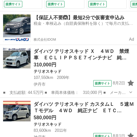
Ｖ サイドバイザ
ラー ヘッドライト
アスポイラー プラ
キ
提携サイト
提携サイト
提携サイト
提
ー ＥＴＣ 運転
レベライザー リア
イバシーガラス キ
付
席・助手席エアバッ
スポイラー 背面タ
ーレスキー （検
（
【保証人不要🙆】最短2分で仮審査申込み
ク ＡＢＳ ター
イヤ アームレス
10.1）
税金・車検込み（自賠責保険料を除く）で毎月の支払額
ボ スペアキー
ト サイドバイザー
は一定の自社ローン🚗
（車検整備付）
（車検整備付）
Ad
株式会社IDOM
ダイハツ テリオスキッド Ｘ ４ＷＤ 禁煙
車 ＥＣＬＩＰＰＳＥ７インチナビ 純…
310,000円
テリオスキッド
107,550km
2009年
8月2日
提携サイト
伊丹市
■ 支払総額: 44.5万円 ■ 車両本体価格： 310,000 円 ■ メーカー
名： ダイハツ ■ 車種名： テリオスキッド ■ グレード名：
兵庫
伊丹市
テリオスキッド
ダイハツ テリオスキッド カスタムＬ ５速Ｍ
Ｘ ４ＷＤ 禁煙車 ＥＣＬＩＰＰＳＥ７インチナビ 純正アルミホ
Ｔモデル ４ＷＤ 純正ナビ ＥＴＣ…
イール フルセ...
580,000円
テリオスキッド
83,600km
2011年
8月1日
提携サイト