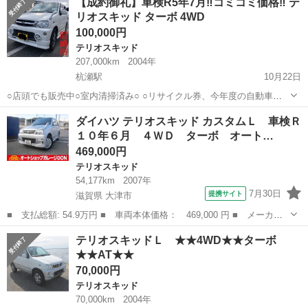
【成約御礼】車検R5年7月‼️コミコミ価格‼️ テ
す！ エンジンオイル、オイルフィルター交換済み！ 2WD ラジエター
リオスキッド ターボ 4WD
新品交換済み！ ...
100,000円
テリオスキッド
207,000km
2004年
杭瀬駅
10月22日
○店頭でも販売中○室内清掃済み○ ○リサイクル券、今年度の自動車税
込み価格○ ◆車両◆ ダイハツ テリオスキッド グレード L FR ICターボ
兵庫
尼崎市
杭瀬駅
テリオスキッド
令和5年
ダイハツ テリオスキッド カスタムＬ 車検Ｒ
AT 4WD タイミングベルト 初度2004年 H16年7月 型式...
１０年６月 ４ＷＤ ターボ オート…
469,000円
テリオスキッド
54,177km
2007年
7月30日
提携サイト
滋賀県 大津市
■ 支払総額: 54.9万円 ■ 車両本体価格： 469,000 円 ■ メーカー
名： ダイハツ ■ 車種名： テリオスキッド ■ グレード名： カ
滋賀
大津市
テリオスキッド
テリオスキッドＬ ★★4WD★★ターボ
スタムＬ 車検Ｒ１０年６月 ４ＷＤ ターボ オートライト キー
★★AT★★
レス 電格ミ...
70,000円
テリオスキッド
70,000km
2004年