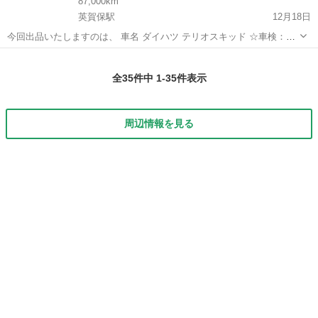
87,000km
英賀保駅
12月18日
今回出品いたしますのは、 車名 ダイハツ テリオスキッド ☆車検：別
途要相談 お支払い後登ご本人様にて名義変更が可能でしたらその日か
兵庫
姫路市
英賀保駅
テリオスキッド
個人
ら乗れます。 ☆色：シルバー (主要装備＆車両説明) ・外品Ｈ...
全35件中 1-35件表示
周辺情報を見る