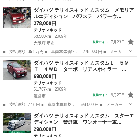
名： ダイハツ ■ 車種名： テリオスキッド ■ グレード名： カ
兵庫
多可郡
テリオスキッド
ダイハツ テリオスキッド カスタム メモリア
スタムＬ 背面スペアタイヤ ターボ ＥＴＣ車載器 禁煙車 衝突
ルエディション パワステ パワーウ…
安全ボディ ...
278,000円
テリオスキッド
68,500km
2009年
7月23日
提携サイト
大阪府 堺市
■ 支払総額: 35.8万円 ■ 車両本体価格： 278,000 円 ■ メーカー
名： ダイハツ ■ 車種名： テリオスキッド ■ グレード名： カ
大阪
堺市
テリオスキッド
ダイハツ テリオスキッド カスタムＬ ５Ｍ
スタム メモリアルエディション パワステ パワーウインドウ エ
Ｔ ４ＷＤ ターボ リアスポイラー …
アバック 電...
698,000円
テリオスキッド
51,767km
2009年
6月27日
提携サイト
姫路市
■ 支払総額: 77万円 ■ 車両本体価格： 698,000 円 ■ メーカー
名： ダイハツ ■ 車種名： テリオスキッド ■ グレード名： カ
兵庫
姫路市
テリオスキッド
ダイハツ テリオスキッド カスタム スターエ
スタムＬ ５ＭＴ ４ＷＤ ターボ リアスポイラー Ｗエアバッ
ディション 禁煙車 ワンオーナー車…
ク ＡＢＳ 電動格...
298,000円
テリオスキッド