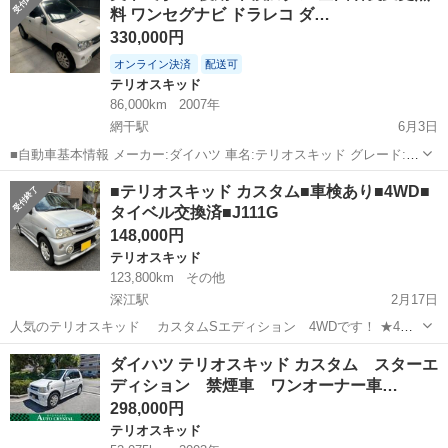
料 ワンセグナビ ドラレコ ダ…
-...
330,000円
オンライン決済
配送可
テリオスキッド
86,000km
2007年
網干駅
6月3日
■自動車基本情報 メーカー:ダイハツ 車名:テリオスキッド グレード:L
ターボ 4WD 排気量:660 cc 年式:平成19年(2007年)1月 輸入車モデル年
兵庫
揖保郡
網干駅
テリオスキッド
ドラレコ
■テリオスキッド カスタム■車検あり■4WD■
式: − 走行:86,000km(実走行) 色...
タイベル交換済■J111G
148,000円
テリオスキッド
123,800km
その他
深江駅
2月17日
人気のテリオスキッド カスタムSエディション 4WDです！ ★4WD
車！ ■お支払いは 車両価格 148,000円 リサイクル料金 9,870円 のみで
兵庫
神戸市
深江駅
テリオスキッド
4WD
ダイハツ テリオスキッド カスタム スターエ
オッケーです！ ■車検もR6.2月まで残っておりますので即...
ディション 禁煙車 ワンオーナー車…
298,000円
テリオスキッド