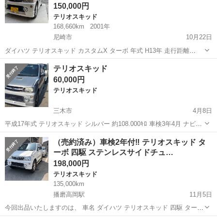
150,000円
テリオスキッド
168,660km
2001年
尼崎市
10月22日
ダイハツ テリオスキッド カスタムX ターボ 年式 H13年 走行距離
168660キロ 車検 2年付き リサイクル料 9970円 HDDナビ付き エンジ
兵庫
尼崎市
テリオスキッド
走行距離
テリオスキッド
ンオイル交換 タイミングベルト交換済 現状不具合感じられ...
60,000円
テリオスキッド
三木市
4月8日
平成17年式 テリオスキッド シルバー 約108.000ｷﾛ 車検3年4月 ナビ
ETC その他、写真が欲しい場合はご連絡ください！ 現在エンジン機関
兵庫
三木市
テリオスキッド
エンジン
（売約済み）車検2年付‼️ テリオスキッド タ
類に不具合はありません。 「安い車だから走...
ーボ 四駆 ステンレスサイドチュ…
198,000円
テリオスキッド
135,000km
播磨高岡駅
11月5日
今回出品いたしますのは、 車名 ダイハツ テリオスキッド 四駆 ターボ