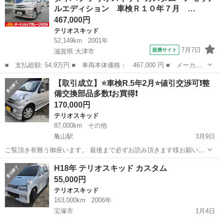
ルエディション 車検Ｒ１０年７月 …
別価格。このチ...
467,000円
テリオスキッド
52,149km
2001年
7月7日
提携サイト
滋賀県 大津市
■ 支払総額: 54.9万円 ■ 車両本体価格： 467,000 円 ■ メーカー
名： ダイハツ ■ 車種名： テリオスキッド ■ グレード名： カ
滋賀
大津市
テリオスキッド
【取引成立】⭐️車検R.5年2月⭐️値引交渉可❗️整
スタム メモリアルエディション 車検Ｒ１０年７月 ４ＷＤ キー
備交換部品多数❗️お買得❗️
レス メモリ...
170,000円
テリオスキッド
87,000km
その他
亀山駅
3月9日
ご覧頂き有難う御座います。 最後まで必ずお読み頂きます様お願い致
します！ またプロフィール欄もご覧頂けますと幸いです。 他の出品も
兵庫
姫路市
亀山駅
テリオスキッド
令和5年
H18年 テリオスキッド カスタム
是非ご覧下さい！ ※ご連絡の順では無く、現車確認の早い方を優先さ
55,000円
せて頂きますのでご了承下さ...
テリオスキッド
163,000km
2006年
宝塚市
1月4日