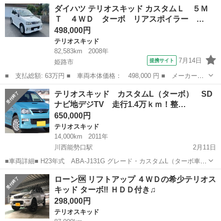
☆車検：2年付き 姫路市内の方は登録費用込み ☆走行：
兵庫
姫路市
播磨高岡駅
テリオスキッド
車両
ダイハツ テリオスキッド カスタムＬ ５Ｍ
135000km（使用してますのでのびます） ☆色：ホワイト 専用ステッ
Ｔ ４ＷＤ ターボ リアスポイラー …
カー ...
498,000円
テリオスキッド
82,583km
2008年
7月14日
提携サイト
姫路市
■ 支払総額: 63万円 ■ 車両本体価格： 498,000 円 ■ メーカー
名： ダイハツ ■ 車種名： テリオスキッド ■ グレード名： カ
兵庫
姫路市
テリオスキッド
テリオスキッド カスタムL（ターボ） SD
スタムＬ ５ＭＴ ４ＷＤ ターボ リアスポイラー キーレスキ
ナビ地デジTV 走行1.4万ｋｍ！整…
ー プライバシーガ...
650,000円
テリオスキッド
14,000km
2011年
川西能勢口駅
2月11日
■車両詳細■ H23年式 ABA-J131G グレード・カスタムL（ターボ車）
2ＷＤ 車検32年11月まで ■状態■ 機関・・・走る、曲がる、止ま
兵庫
川西市
川西能勢口駅
テリオスキッド
リンクス
ローン🆗 リフトアップ ４ＷＤの希少テリオス
る、問題りません。 エアコ...
キッド ターボ‼️ ＨＤＤ付き♫
298,000円
テリオスキッド