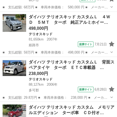
神戸市
■ 支払総額: 68万円 ■ 車両本体価格： 580,000 円 ■ メーカー
名： ダイハツ ■ 車種名： テリオスキッド ■ グレード名： カ
兵庫
神戸市
テリオスキッド
ダイハツ テリオスキッド カスタムＬ ４Ｗ
スタムＬ ５速ＭＴモデル ４ＷＤ 純正ナビ ＥＴＣ キーレス
Ｄ ５ＭＴ ターボ 純正アルミホイー…
フォグ 電格ミラ...
498,000円
テリオスキッド
81,650km
2007年
7月21日
提携サイト
姫路市
■ 支払総額: 59万円 ■ 車両本体価格： 498,000 円 ■ メーカー
名： ダイハツ ■ 車種名： テリオスキッド ■ グレード名： カ
兵庫
姫路市
テリオスキッド
ダイハツ テリオスキッド カスタムＬ 背面ス
スタムＬ ４ＷＤ ５ＭＴ ターボ 純正アルミホイール 電動格納
ペアタイヤ ターボ ＥＴＣ車載器 …
ドアミラー リア...
238,000円
テリオスキッド
88,127km
2006年
6月28日
提携サイト
多可郡
■ 支払総額: 29.8万円 ■ 車両本体価格： 238,000 円 ■ メーカー
名： ダイハツ ■ 車種名： テリオスキッド ■ グレード名： カ
兵庫
多可郡
テリオスキッド
ダイハツ テリオスキッド カスタム メモリア
スタムＬ 背面スペアタイヤ ターボ ＥＴＣ車載器 禁煙車 衝突
ルエディション ターボ車 ＣＤ付オ…
安全ボディ ...