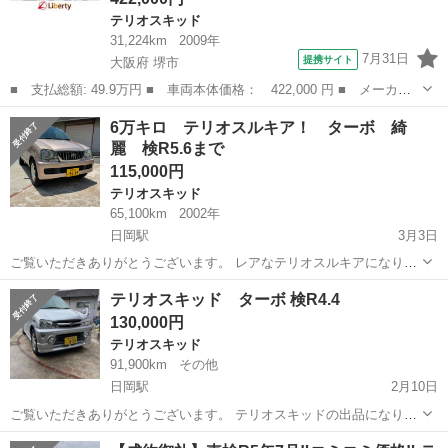
テリオスキッド
31,224km
2009年
7月31日
提携サイト
大阪府 堺市
■ 支払総額: 49.9万円 ■ 車両本体価格： 422,000 円 ■ メーカー
名： ダイハツ ■ 車種名： テリオスキッド ■ グレード名： カ
大阪
堺市
テリオスキッド
6万キロ テリオスルキア！ ターボ 綺
スタム メモリアルエディション 電動格納ミラー ＡＴ ＣＤ ア
麗 検R5.6まで
ルミホイール...
115,000円
テリオスキッド
65,100km
2002年
日岡駅
3月3日
ご覧いただきありがとうございます。 レアなテリオスルキアになりま
す。 基本的に屋内で保管されていたため、ヘッドライトや 定番のボデ
兵庫
加古川市
日岡駅
テリオスキッド
格安
テリオスキッド ターボ 検R4.4
ィ色褪せのダメージが少なく、大変綺麗な状態です。 シリンダーヘッ
130,000円
ドカバーガスケットオイ...
テリオスキッド
91,900km
その他
日岡駅
2月10日
ご覧いただきありがとうございます。 テリオスキッドの出品になりま
す。 期間良好で走行特に問題ありません。 ターボも良く効いておりま
兵庫
加古川市
日岡駅
テリオスキッド
ターボ