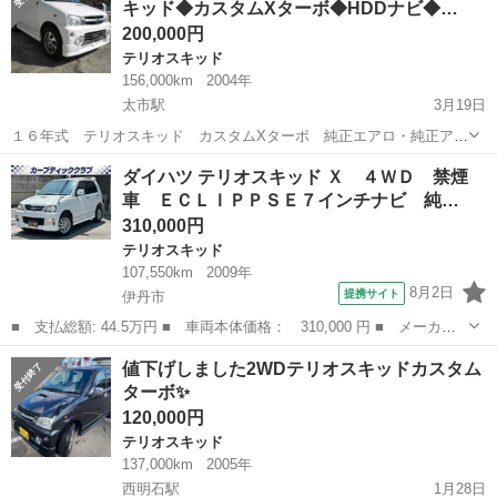
キッド◆カスタムXターボ◆HDDナビ◆…
200,000円
テリオスキッド
156,000km
2004年
太市駅
3月19日
１６年式 テリオスキッド カスタムXターボ 純正エアロ・純正アル
ミ・ストラーダーHDDナビ・ETC・キーレス・MOMOステアリング付
兵庫
姫路市
太市駅
テリオスキッド
軽四
ダイハツ テリオスキッド Ｘ ４ＷＤ 禁煙
き 走行は156000キロです。 検査２年付き！！ 令和７年４月まで付
車 ＥＣＬＩＰＰＳＥ７インチナビ 純…
けてお渡しします...
310,000円
テリオスキッド
107,550km
2009年
8月2日
提携サイト
伊丹市
■ 支払総額: 44.5万円 ■ 車両本体価格： 310,000 円 ■ メーカー
名： ダイハツ ■ 車種名： テリオスキッド ■ グレード名：
兵庫
伊丹市
テリオスキッド
値下げしました2WDテリオスキッドカスタム
Ｘ ４ＷＤ 禁煙車 ＥＣＬＩＰＰＳＥ７インチナビ 純正アルミホ
ターボ✨
イール フルセ...
120,000円
テリオスキッド
137,000km
2005年
西明石駅
1月28日