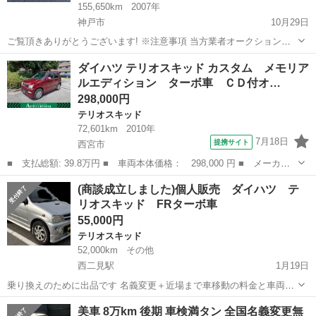
155,650km
2007年
神戸市
10月29日
ご覧頂きありがとうございます! ※注意事項 当方業者オークションか
ら仕入れた車両を格安にて販売しております。 全て現車渡し&保証無
兵庫
神戸市
テリオスキッド
車両
ダイハツ テリオスキッド カスタム メモリア
しの代わりに格安にてそのまま販売しております。 従いましてしっか
ルエディション ターボ車 ＣＤ付オ…
りと整備、保証等を求める方...
298,000円
テリオスキッド
72,601km
2010年
7月18日
提携サイト
西宮市
■ 支払総額: 39.8万円 ■ 車両本体価格： 298,000 円 ■ メーカー
名： ダイハツ ■ 車種名： テリオスキッド ■ グレード名： カ
兵庫
西宮市
テリオスキッド
(商談成立しました)個人販売 ダイハツ テ
スタム メモリアルエディション ターボ車 ＣＤ付オーディオ Ｅ
リオスキッド FRターボ車
ＴＣ ＭＯＭ...
55,000円
テリオスキッド
52,000km
その他
西二見駅
1月19日
乗り換えのために出品です 名義変更＋近場まで車移動の料金と車両本
体全てが総支払金額の表示となります 個人出品なので現状渡しになり
兵庫
明石市
西二見駅
テリオスキッド
車両
美車 8万km 後期 車検満タン 全国名義変更無
ます 年式、走行、塗装など相応の車両だとお考えください -------------