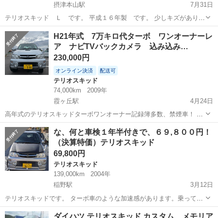
摂津本山駅
7月31日
テリオスキッド Ｌ です。 平成１６年製 です。 少しキズがありま
すが大きな凹み等はありません。 ４ＷＤです、雪道の実用や趣味の車
兵庫
神戸市
摂津本山駅
テリオスキッド
走行距離
H21年式 7万キロ代ターボ ワンオーナーレ
としていかがでしょうか！ 走行距離は現在１８０００ｋｍですが平成
ア ナビTVバックカメラ 込み込み…
２７年...
230,000円
オンライン決済
配送可
テリオスキッド
74,000km
2009年
霞ヶ丘駅
4月24日
高年式のテリオスキッドターボワンオーナー記録簿多数、禁煙車！ し
っかり整備しているので、まだまだ乗って頂けます！ 異臭異音無く絶
兵庫
神戸市
霞ヶ丘駅
テリオスキッド
格安
な、何と車検１年半付きで、６９,８００円！
好調です。エアコンも良好です。 ナビTV（走行中視聴可）バックカメ
（決算特価）テリオスキッド
ラ付いてます。修復歴無し！ タ...
69,800円
テリオスキッド
139,000km
2004年
稲野駅
3月12日
テリオスキッドです。 ターボ車のような加速感があります。乗ってい
て楽しいです。 ヤードに車が置けなくなってきましたので、在庫整理
兵庫
伊丹市
稲野駅
テリオスキッド
特価
ダイハツ テリオスキッド カスタム メモリア
の為、値下げ致します！（通常店頭価格１２８０００円） ジモティ特