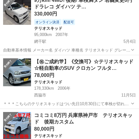
9万km! 4WD! 後期! 車検満タン 名義変更0円
Ｌ ／禁煙車／走行４３８００ｋｍ／新品バッテリー・エンジンオイ
ドラレコ ダイハツ テ…
ル交換メンテナ...
330,000円
オンライン決済
配送可
テリオスキッド
95,000km
2007年
網干駅
5月4日
自動車基本情報 メーカー名 ダイハツ 車種名 テリオスキッド グレード
名 カスタムL 年式 平成19年 (2007年) 6月 走行距離 95,000 km 走行距
兵庫
揖保郡
網干駅
テリオスキッド
走行距離
【㊗️ご成約🎊】《交換可》☆テリオスキッド
離の状態 実走行 色系統 シロ系 色の名称 ホ...
☆軽自動車のSUV クロカン フルタ…
78,000円
テリオスキッド
178,330km
2006年
西脇市
11月5日
＊＊＊こちらのテリオスキッドはつい先日10月30日にて車検が切れま
したので、値下げしました！ それまでは気に入って普通に乗っていま
兵庫
西脇市
テリオスキッド
車両
コミコミ8万円 兵庫県神戸市 テリオスキッ
した。＊＊＊ ☆平成18年10月登録ダイハツ テリオスキッド カスタム
ド 後期カスタム
X です。ボデー上面に...
80,000円
テリオスキッド