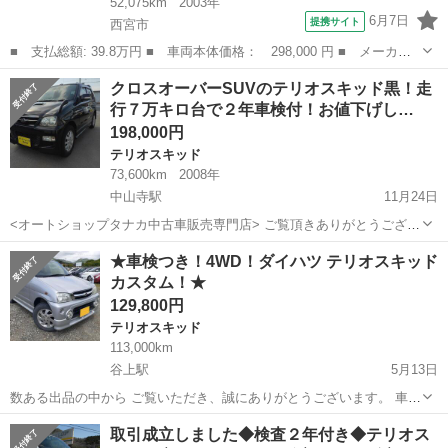
52,075km
2003年
6月7日
提携サイト
西宮市
■ 支払総額: 39.8万円 ■ 車両本体価格： 298,000 円 ■ メーカー
名： ダイハツ ■ 車種名： テリオスキッド ■ グレード名： カ
兵庫
西宮市
テリオスキッド
クロスオーバーSUVのテリオスキッド黒！走
スタム スターエディション 禁煙車 ワンオーナー車 ターボ車
行７万キロ台で２年車検付！お値下げし…
キーレス オ...
198,000円
テリオスキッド
73,600km
2008年
中山寺駅
11月24日
<オートショップタナカ中古車販売専門店> ご覧頂きありがとうござい
ます。 ガソリンスタンドを地元で50年以上 営んでおり 認証工場の資
兵庫
伊丹市
中山寺駅
テリオスキッド
★車検つき！4WD！ダイハツ テリオスキッド
格も取得しております。 自動車販売は国内販売と並行してアフリカに
カスタム！★
オートショップタナカ
輸出も行なってお...
129,800円
テリオスキッド
113,000km
谷上駅
5月13日
数ある出品の中から ご覧いただき、誠にありがとうございます。 車両
は、ダイハツ テリオスキッド4WDです！ 走行は113000kmですが、な
兵庫
神戸市
谷上駅
テリオスキッド
車両
取引成立しました◆検査２年付き◆テリオス
かなかの絶好調です！ 外装は傷や凹み色褪せ等あります。 内装は...