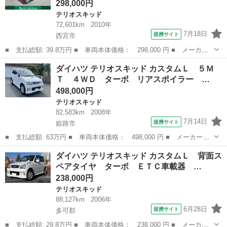
298,000円
テリオスキッド
72,601km
2010年
7月18日
提携サイト
西宮市
■ 支払総額: 39.8万円 ■ 車両本体価格： 298,000 円 ■ メーカー
名： ダイハツ ■ 車種名： テリオスキッド ■ グレード名： カ
兵庫
西宮市
テリオスキッド
ダイハツ テリオスキッド カスタムＬ ５Ｍ
スタム メモリアルエディション ターボ車 ＣＤ付オーディオ Ｅ
Ｔ ４ＷＤ ターボ リアスポイラー …
ＴＣ ＭＯＭ...
498,000円
テリオスキッド
82,583km
2008年
7月14日
提携サイト
姫路市
■ 支払総額: 63万円 ■ 車両本体価格： 498,000 円 ■ メーカー
名： ダイハツ ■ 車種名： テリオスキッド ■ グレード名： カ
兵庫
姫路市
テリオスキッド
ダイハツ テリオスキッド カスタムＬ 背面ス
スタムＬ ５ＭＴ ４ＷＤ ターボ リアスポイラー キーレスキ
ペアタイヤ ターボ ＥＴＣ車載器 …
ー プライバシーガ...
238,000円
テリオスキッド
88,127km
2006年
6月28日
提携サイト
多可郡
■ 支払総額: 29.8万円 ■ 車両本体価格： 238,000 円 ■ メーカー