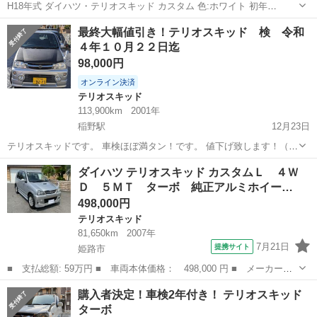
H18年式 ダイハツ・テリオスキッド カスタム 色:ホワイト 初年
度:2006(H18年) 排気量:660cc ミッション:DAT 駆動方式:4WD 乗車定
兵庫
宝塚市
テリオスキッド
車両
最終大幅値引き！テリオスキッド 検 令和
員:4人 エンジン種別:ガソリン 走行距離:16....
４年１０月２２日迄
98,000円
オンライン決済
テリオスキッド
113,900km
2001年
稲野駅
12月23日
テリオスキッドです。 車検ほぼ満タン！です。 値下げ致します！（通
常店頭価格１６８０００円） 車高が高いので視界が広く、運転し易い
兵庫
伊丹市
稲野駅
テリオスキッド
ボンネット
ダイハツ テリオスキッド カスタムＬ ４Ｗ
です。 店頭でも販売していますので、予告なく出品終了する場合があ
Ｄ ５ＭＴ ターボ 純正アルミホイー…
ります。 左...
498,000円
テリオスキッド
81,650km
2007年
7月21日
提携サイト
姫路市
■ 支払総額: 59万円 ■ 車両本体価格： 498,000 円 ■ メーカー
名： ダイハツ ■ 車種名： テリオスキッド ■ グレード名： カ
兵庫
姫路市
テリオスキッド
購入者決定！車検2年付き！ テリオスキッド
スタムＬ ４ＷＤ ５ＭＴ ターボ 純正アルミホイール 電動格納
ターボ
ドアミラー リア...