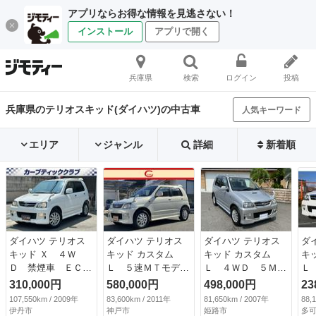
アプリならお得な情報を見逃さない！
インストール
アプリで開く
兵庫県
検索
ログイン
投稿
兵庫県のテリオスキッド(ダイハツ)の中古車
人気キーワード
エリア
ジャンル
詳細
新着順
ダイハツ テリオス
ダイハツ テリオス
ダイハツ テリオス
ダ
キッド Ｘ ４Ｗ
キッド カスタム
キッド カスタム
キ
Ｄ 禁煙車 ＥＣＬ
Ｌ ５速ＭＴモデ
Ｌ ４ＷＤ ５Ｍ
Ｌ
ＩＰＰＳＥ７インチ
ル ４ＷＤ 純正ナ
Ｔ ターボ 純正ア
ヤ
310,000円
580,000円
498,000円
23
ナビ 純正アルミホ
ビ ＥＴＣ キーレ
ルミホイール 電動
車
107,550km / 2009年
83,600km / 2011年
81,650km / 2007年
88,
イール フルセグＴ
ス フォグ 電格ミ
格納ドアミラー リ
突
伊丹市
神戸市
姫路市
多