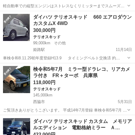
軽自動車での縦型エンジンはストレスなくリミッターまでスムーズに
走ります♪。 ホイルベースも中々で直進安定性もしっかりしてます。
兵庫
神戸市
西明石駅
テリオスキッド
エンジン
ダイハツ テリオスキッド 660 エアロダウン
純正エアロ 背面タイヤ タイヤ溝８分 ＰＳ ＰＷ ＡＣ ＡＴ サ
カスタムX 4WD
イバーナビは走行中視聴可 車...
300,000円
テリオスキッド
99,000km
その他
姫路駅
11月14日
車検令和8.11.29初年度登録H13.9 タイミングベルト交換済 約
92.000Kmにてタイヤ交換ブリヂストン デューラーＡ/Ｔ 001
兵庫
姫路市
姫路駅
テリオスキッド
令和
検令和5年7月 ミラー型ドラレコ、リアカメ
175/80R15 90S【BRIDGESTONE DUELER A/T0...
ラ付き FR＋ターボ 兵庫県
118,000円
テリオスキッド
145,000km
西脇市
5月31日
ご覧頂きありがとうこざいます。 平成14年7月登録 車検令和5年7月 オ
ートマ 2WD エアコンやパワステなど電装系やエンジン等の機関に特
兵庫
西脇市
テリオスキッド
令和5年
ダイハツ テリオスキッド カスタム メモリア
に問題ありません。 また、5/29にエンジンオイルを交換済です。 ...
ルエディション 電動格納ミラー Ａ…
422,000円