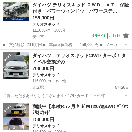
群馬
伊勢崎市
テリオスキッド
DAIHATSU
ダイハツ テリオスキッド ２ＷＤ ＡＴ 保証
方、川や砂とかで遊びたい方におすすめ ・型式TA-J111G ・テストド
付き パワーウィンドウ パワーステ…
ライブ可能...
159,000円
テリオスキッド
111,656km
2005年
7月7日
提携サイト
安中市
■ 支払総額: 23.9万円 ■ 車両本体価格： 159,000 円 ■ メーカー
名： ダイハツ ■ 車種名： テリオスキッド ■ グレード名： ２
群馬
安中市
テリオスキッド
ダイハツ テリオスキッド❗️4WD ターボ！タ
ＷＤ ＡＴ 保証付き パワーウィンドウ パワーステアリング Ａ
イベル交換済み
ＢＳ フルフ...
200,000円
テリオスキッド
116,000km
その他
赤坂駅
5月28日
ご覧いただきありがとうございます♪ 4WD ターボ！ 2020年
95000km時タイミングベルト交換済みです！ 車名:ダイハツ テリオス
群馬
前橋市
赤坂駅
テリオスキッド
走行距離
商談中【車検R5.2月 ﾀｰﾎﾞMT車5速4WD ﾀﾞｲﾊﾂ
キッド カスタム スターエディション 年式:平成14年11月 走行
ﾃﾘｵｽｷｯﾄﾞ…
距離:11...
150,000円
テリオスキッド
119,500km
2006年