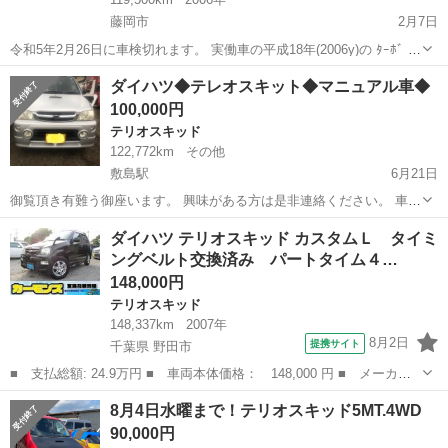
藤岡市
2月7日
令和5年2月26日に車検切れます。 実働車の平成18年(2006y)の ﾀｰﾎﾞ ﾏﾆ
ｭｱﾙ5 4WD ﾀﾞｲﾊﾂ ﾃﾘｵｽｷｯﾄﾞ J111Gです。 距離は実走行の119,416キ
群馬
藤岡市
テリオスキッド
エンジン
ダイハツ◆テレオスキット◆マニュアル車◆
ロで多走行です。 タイミングベ...
100,000円
テリオスキッド
122,772km
その他
敷島駅
6月21日
御覧頂き有難う御座います。 興味がある方は是非連絡ください。 車検
あり 15インチのアルミホイール🛞🛞🛞🛞着き タイヤ新品に近い マニ
群馬
渋川市
敷島駅
テリオスキッド
形式
ダイハツ テリオスキッド カスタムＬ タイミ
ュアル車 自動車税 自賠責 重量税 リサイクル料金全部込みです。 テリ
ングベルト交換済み パートタイム４…
オスキッド ＣＬリミ...
148,000円
テリオスキッド
148,337km
2007年
8月2日
提携サイト
千葉県 野田市
■ 支払総額: 24.9万円 ■ 車両本体価格： 148,000 円 ■ メーカー
名： ダイハツ ■ 車種名： テリオスキッド ■ グレード名： カ
千葉
野田市
テリオスキッド
8月4日水曜まで！テリオスキッド5MT.4WD
スタムＬ タイミングベルト交換済み パートタイム４ＷＤ 純正Ｃ
90,000円
Ｄ キーレス...