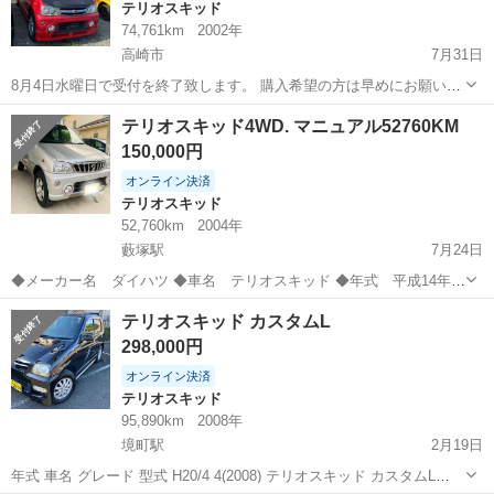
テリオスキッド
74,761km
2002年
高崎市
7月31日
8月4日水曜日で受付を終了致します。 購入希望の方は早めにお願い致
します。 平成14年 74761km 赤(屋根焼け有り) 5MT 4WD 別途55000
群馬
高崎市
テリオスキッド
4WD
テリオスキッド4WD. マニュアル52760KM
円〜車検2年取得可能です！ そのままの引き渡しも可能です！ 現車
150,000円
確...
オンライン決済
テリオスキッド
52,760km
2004年
藪塚駅
7月24日
◆メーカー名 ダイハツ ◆車名 テリオスキッド ◆年式 平成14年式
◆型式 TA-J111GD ◆排気量 650CC ◆ボディカラー シルバー ◆走行
群馬
太田市
藪塚駅
テリオスキッド
走行距離
テリオスキッド カスタムL
距離 52760km ◆駆動方式 4WD ◆車検 令和3年11月1...
298,000円
オンライン決済
テリオスキッド
95,890km
2008年
境町駅
2月19日
年式 車名 グレード 型式 H20/4 4(2008) テリオスキッド カスタムL