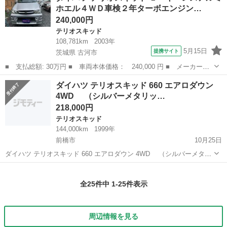
ホエル４ＷＤ車検２年ターボエンジン…
240,000円
テリオスキッド
108,781km
2003年
5月15日
提携サイト
茨城県 古河市
■ 支払総額: 30万円 ■ 車両本体価格： 240,000 円 ■ メーカー
名： ダイハツ ■ 車種名： テリオスキッド ■ グレード名：
茨城
古河市
テリオスキッド
ダイハツ テリオスキッド 660 エアロダウン
Ｌ キ－レスアルミホエル４ＷＤ車検２年ターボエンジン ■ 排気
4WD （シルバーメタリッ…
量： 660cc ...
218,000円
テリオスキッド
144,000km
1999年
前橋市
10月25日
ダイハツ テリオスキッド 660 エアロダウン 4WD （シルバーメタリ
ック） クロカン・ＳＵＶ 軽自動車 本体価格 218,000円 支払総額
群馬
前橋市
テリオスキッド
エアロダウン
271,000円 年式(初度登録年):1999(H11) 走行距離:1...
全25件中 1-25件表示
周辺情報を見る