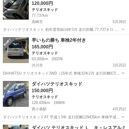
120,000円
Ｓ アルミホイール...
テリオスキッド
77,737km
高崎市
5月28日
ダイハツテリオスキット 初年度登録14年3月 走行距離 77,737キロ 車
検32年5月まで。 4WD すりきずあり(写真5枚目) タイヤは昨年買いま
群馬
高崎市
テリオスキッド
エンジン
早いもの勝ち 車検2年付き
した。溝あり。 エンジン良好。 平成14年車。 群馬県高崎市乗附町に
165,000円
あ...
テリオスキッド
63,000km
2003年
渋川市
3月25日
DAIHATSU テリオスキッド2WD（15年式 車検32年2月 走行距離6万3
千キロ まだまだ調子がいいです(*^o^*) 合計16万5千円
群馬
渋川市
テリオスキッド
ダイハツテリオスキッド
150,000円
テリオスキッド
129,435km
1998年
西小泉駅
4月25日
ダイハツテリオスキッドAT 平成１0年 走行距離129435km 車検平成３
０年4月まで ご覧頂きありがとうございます。 現車確認、質問など大
群馬
邑楽郡
西小泉駅
テリオスキッド
個人
ダイハツ テリオスキッド Ｌ キ－レスアルミ
歓迎です お気軽にお問い合わせください。 転居のための個人出品で...