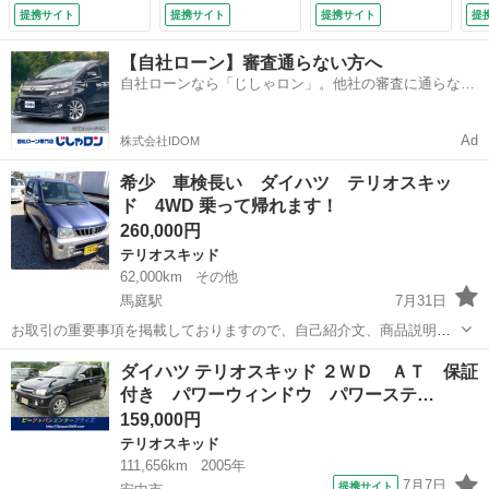
ト アルミ キーレ
ＭＤ アルミホイー
提携サイト
提携サイト
提携サイト
提
スエントリー ナ
ル 衝突安全ボデ
ビ 運転席助手席エ
ィ エアコン パワ
【自社ローン】審査通らない方へ
アバック ＡＣ キ
ーステアリング パ
自社ローンなら「じしゃロン」。他社の審査に通らなか
スマークＸ キーレ
ワーウィンドウ
った方も
ス ＨＤＤナビ
（なし）
（検10.7）
Ad
株式会社IDOM
希少 車検長い ダイハツ テリオスキッ
ド 4WD 乗って帰れます！
260,000円
テリオスキッド
62,000km
その他
馬庭駅
7月31日
お取引の重要事項を掲載しておりますので、自己紹介文、商品説明を
必ずお読みください。 現車確認をお願いいたします。 こちらの車両は
群馬
高崎市
馬庭駅
テリオスキッド
車両
ダイハツ テリオスキッド ２ＷＤ ＡＴ 保証
店頭での販売価格よりお安く出品しており、店頭での販売価格とは異
付き パワーウィンドウ パワーステ…
なりますので、店頭への直接のお問...
159,000円
テリオスキッド
111,656km
2005年
7月7日
提携サイト