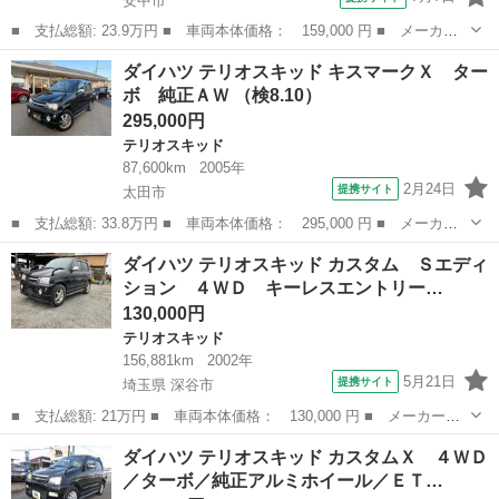
安中市
■ 支払総額: 23.9万円 ■ 車両本体価格： 159,000 円 ■ メーカー
名： ダイハツ ■ 車種名： テリオスキッド ■ グレード名： ２
群馬
安中市
テリオスキッド
ダイハツ テリオスキッド キスマークＸ ター
ＷＤ ＡＴ 保証付き パワーウィンドウ パワーステアリング Ａ
ボ 純正ＡＷ （検8.10）
ＢＳ フルフ...
295,000円
テリオスキッド
87,600km
2005年
2月24日
提携サイト
太田市
■ 支払総額: 33.8万円 ■ 車両本体価格： 295,000 円 ■ メーカー
名： ダイハツ ■ 車種名： テリオスキッド ■ グレード名： キ
群馬
太田市
テリオスキッド
ダイハツ テリオスキッド カスタム Ｓエディ
スマークＸ ターボ 純正ＡＷ ■ 排気量： 660cc ■ ドア枚数：
ション ４ＷＤ キーレスエントリー…
5...
130,000円
テリオスキッド
156,881km
2002年
5月21日
提携サイト
埼玉県 深谷市
■ 支払総額: 21万円 ■ 車両本体価格： 130,000 円 ■ メーカー
名： ダイハツ ■ 車種名： テリオスキッド ■ グレード名： カ
埼玉
深谷市
テリオスキッド
ダイハツ テリオスキッド カスタムＸ ４ＷＤ
スタム Ｓエディション ４ＷＤ キーレスエントリー 電動格納ミ
／ターボ／純正アルミホイール／ＥＴ…
ラー ＡＴ ＣＤ...