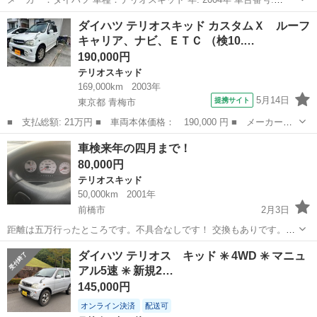
J111G-077458 排気量：660cc 走行距離：102,000K 車検：2023年09月
群馬
太田市
世良田駅
テリオスキッド
走行距離
ダイハツ テリオスキッド カスタムＸ ルーフ
まで 修復歴：無し 車体色: シルバー ...
キャリア、ナビ、ＥＴＣ （検10.…
190,000円
テリオスキッド
169,000km
2003年
5月14日
提携サイト
東京都 青梅市
■ 支払総額: 21万円 ■ 車両本体価格： 190,000 円 ■ メーカー
名： ダイハツ ■ 車種名： テリオスキッド ■ グレード名： カ
東京
青梅市
テリオスキッド
車検来年の四月まで！
スタムＸ ルーフキャリア、ナビ、ＥＴＣ ■ 排気量： 660cc ■ ド
80,000円
ア枚数...
テリオスキッド
50,000km
2001年
前橋市
2月3日
距離は五万行ったところです。不具合なしです！ 交換もありです。
08056439010 ニッサンノートもあります！
群馬
前橋市
テリオスキッド
距離
ダイハツ テリオス キッド ✳️ 4WD ✳️ マニュ
アル5速 ✳️ 新規2…
145,000円
オンライン決済
配送可