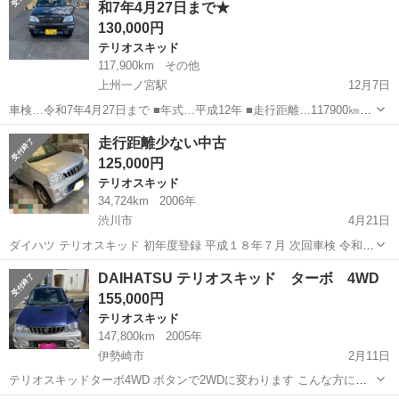
和7年4月27日まで★
３ ＯＰタイヤ...
130,000円
テリオスキッド
117,900km
その他
上州一ノ宮駅
12月7日
車検…令和7年4月27日まで ■年式…平成12年 ■走行距離…117900㎞
■AT ■4WD ■パワステ ■パワーウィンドウ ■下回りきれいです ■細かい
群馬
富岡市
上州一ノ宮駅
テリオスキッド
走行距離
走行距離少ない中古
キズあります ■乗って帰れます
125,000円
テリオスキッド
34,724km
2006年
渋川市
4月21日
ダイハツ テリオスキッド 初年度登録 平成１８年７月 次回車検 令和
７年５月 型式 TA-Ｊ１３１G 現在の走行距離 ３４７２４kmです。 個
群馬
渋川市
テリオスキッド
走行距離
DAIHATSU テリオスキッド ターボ 4WD
人的に乗る事はありませんが、見たい方との、待ち合わ...
155,000円
テリオスキッド
147,800km
2005年
伊勢崎市
2月11日
テリオスキッドターボ4WD ボタンで2WDに変わります こんな方にお
すすめします。 車検が多く 4 wd でターボのついた軽自動車が欲しい