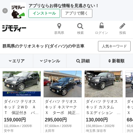
アプリならお得な情報を見逃さない！
インストール
アプリで開く
群馬県
検索
ログイン
投稿
群馬県のテリオスキッド(ダイハツ)の中古車
人気キーワード
エリア
ジャンル
詳細
新着順
ダイハツ テリオス
ダイハツ テリオス
ダイハツ テリオス
ダ
キッド ２ＷＤ Ａ
キッド キスマーク
キッド カスタム
キ
Ｔ 保証付き パワ
Ｘ ターボ 純正Ａ
Ｓエディション ４
Ｘ
ーウィンドウ パワ
Ｗ （検8.10）
ＷＤ キーレスエン
／
159,000円
295,000円
130,000円
68
ーステアリング Ａ
トリー 電動格納ミ
ル
111,656km / 2005年
87,600km / 2005年
156,881km / 2002年
63,
ＢＳ フルフラッ
ラー ＡＴ ＣＤ
（検
安中市
太田市
埼玉県 深谷市
渋