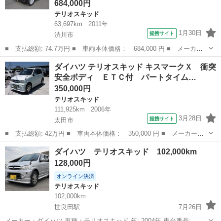
684,000円
テリオスキッド
63,697km
2011年
1月30日
提携サイト
渋川市
■ 支払総額: 74.7万円 ■ 車両本体価格： 684,000 円 ■ メーカー
名： ダイハツ ■ 車種名： テリオスキッド ■ グレード名： カ
群馬
渋川市
テリオスキッド
ダイハツ テリオスキッド キスマークＸ 衝突
スタムＸ ４ＷＤ／ターボ／純正アルミホイール／ＥＴＣ／エアロ
安全ボディ ＥＴＣ付 パートタイム…
■ 排気量：...
350,000円
テリオスキッド
111,925km
2006年
3月28日
提携サイト
太田市
■ 支払総額: 42万円 ■ 車両本体価格： 350,000 円 ■ メーカー
名： ダイハツ ■ 車種名： テリオスキッド ■ グレード名： キ
群馬
太田市
テリオスキッド
ダイハツ テリオスキッド 102,000km
スマークＸ 衝突安全ボディ ＥＴＣ付 パートタイム４ＷＤ キー
128,000円
レスキー エアバ...
オンライン決済
テリオスキッド
102,000km
世良田駅
7月26日
メーカー：ダイハツ 車種：テリオスキッド 年: 2004年 車台番号: