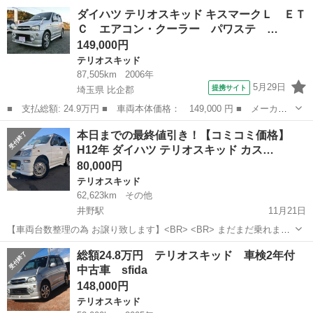
J131G シフト エアコン 装備 FAT AC PS PW AW エアB ABS 外装色
群馬
伊勢崎市
境町駅
テリオスキッド
エンジン
ダイハツ テリオスキッド キスマークＬ ＥＴ
色替 燃料 排気量 ブラック ガソリ...
Ｃ エアコン・クーラー パワステ …
149,000円
テリオスキッド
87,505km
2006年
5月29日
提携サイト
埼玉県 比企郡
■ 支払総額: 24.9万円 ■ 車両本体価格： 149,000 円 ■ メーカー
名： ダイハツ ■ 車種名： テリオスキッド ■ グレード名： キ
埼玉
比企郡
テリオスキッド
本日までの最終値引き！【コミコミ価格】
スマークＬ ＥＴＣ エアコン・クーラー パワステ アルミホイー
H12年 ダイハツ テリオスキッド カス…
ル パワーウ...
80,000円
テリオスキッド
62,623km
その他
井野駅
11月21日
【車両台数整理の為 お譲り致します】<BR> <BR> まだまだ乗れま
す！<BR> <BR> ・車検R3.8.24まで！<BR> ・4WD！<BR> ・フロン
群馬
高崎市
井野駅
テリオスキッド
走行距離
総額24.8万円 テリオスキッド 車検2年付
トフォグ！<BR> ・走行6万KM台！<...
中古車 sfida
148,000円
テリオスキッド