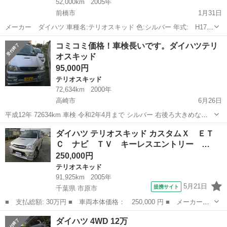
52,000km
2005年
前橋市
1月31日
メーカー ダイハツ 車種名:テリオスキッド 色:シルバー 年式: H17年
車検:2年付き 走行距離: 52000km 実走行 その他:良好 管轄外登録
群馬
前橋市
テリオスキッド
走行距離
コミコミ価格！車検長いです。ダイハツテリ
費用が必要な場合はお客様にてご負担ください。...
オスキッド
95,000円
テリオスキッド
72,634km
2000年
高崎市
6月26日
平成12年 72634km 車検 令和2年4月まで シルバー 右後ろ大きめな凹
み有ります。 凹み部分サビ有ります！ エンジン等は調子が良いです。
群馬
高崎市
テリオスキッド
エンジン
ダイハツ テリオスキッド カスタムＸ ＥＴ
Ｃ ナビ ＴＶ キーレスエントリー …
250,000円
テリオスキッド
91,925km
2005年
5月21日
提携サイト
千葉県 市原市
■ 支払総額: 30万円 ■ 車両本体価格： 250,000 円 ■ メーカー
名： ダイハツ ■ 車種名： テリオスキッド ■ グレード名： カ
千葉
市原市
テリオスキッド
ダイハツ 4WD 12万
スタムＸ ＥＴＣ ナビ ＴＶ キーレスエントリー ＡＴ ＡＢ