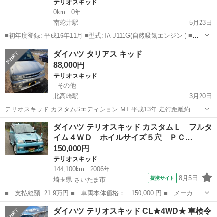
テリオスキッド
0km
0年
南蛇井駅
5月23日
■初年度登録: 平成16年11月 ■型式:TA-J111G(自然吸気エンジン ) ■車
体番号: J111G-079012 ■走行距離:140799km (実走行)メーター交換歴無
群馬
富岡市
南蛇井駅
テリオスキッド
ミッション
ダイハツ タリアス キッド
し。 多少増えます。 ■ミッション:5MT ■...
88,000円
テリオスキッド
その他
北高崎駅
3月20日
テリオスキッド カスタムSエディション MT 平成13年 走行距離約
206251km 型式GF-J131G 660cc EF エンジン PS/PW/AC/ エアコン/ヒ
群馬
高崎市
北高崎駅
テリオスキッド
エンジン
ダイハツ テリオスキッド カスタムＬ フルタ
ーター良く効きます。 良く走ります! タイヤ...
イム４ＷＤ ホイルサイズ５穴 ＰＣ…
150,000円
テリオスキッド
144,100km
2006年
8月5日
提携サイト
埼玉県 さいたま市
■ 支払総額: 21.9万円 ■ 車両本体価格： 150,000 円 ■ メーカー
名： ダイハツ ■ 車種名： テリオスキッド ■ グレード名： カ
埼玉
さいたま市
テリオスキッド
ダイハツ テリオスキッド CL★4WD★ 車検令
スタムＬ フルタイム４ＷＤ ホイルサイズ５穴 ＰＣＤ１１４．