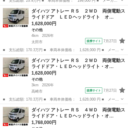
■ 支払総額: 25.9万円 ■ 車両本体価格： 199,000 円 ■ メーカー
名： ダイハツ ■ 車種名： ＭＡＸ ■ グレード名： Ｘリミテッ
埼玉
東松山市
その他
ダイハツ アトレー ＲＳ ２ＷＤ 両側電動ス
ド キーレスエントリー ベンチシート ＡＴ アルミホイール 衝
ライドドア ＬＥＤヘッドライト オ…
突安全ボディ...
1,628,000円
その他
4km
2026年
7月27日
提携サイト
太田市
■ 支払総額: 170.3万円 ■ 車両本体価格： 1,628,000 円 ■ メーカ
ー名： ダイハツ ■ 車種名： アトレー ■ グレード名： ＲＳ
群馬
太田市
その他
ダイハツ アトレー ＲＳ ２ＷＤ 両側電動ス
２ＷＤ 両側電動スライドドア ＬＥＤヘッドライト オートライ
ライドドア・ＬＥＤヘッドライト・オ…
ト オート...
1,628,000円
その他
3km
2026年
7月27日
提携サイト
高崎市
■ 支払総額: 170.3万円 ■ 車両本体価格： 1,628,000 円 ■ メーカ
ー名： ダイハツ ■ 車種名： アトレー ■ グレード名： ＲＳ
群馬
高崎市
その他
ダイハツ アトレー ＲＳ ４ＷＤ 両側電動ス
２ＷＤ 両側電動スライドドア・ＬＥＤヘッドライト・オートライ
ライドドア・ＬＥＤヘッドライト・オ…
ト・オート...
1,768,000円