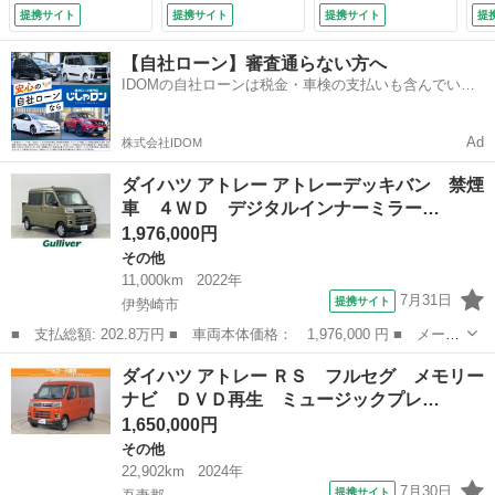
ィオ フルセグＴ
被害軽減システム
ール（追従有）／Ｅ
オ
提携サイト
提携サイト
提携サイト
提
Ｖ ＨＤＭＩ クリ
ＥＴＣ 両側電動ス
ＴＣ／スマートキー
（
アランスソナー バ
ライド ＬＥＤヘッ
／純正フロアマット
【自社ローン】審査通らない方へ
ックカメラ レーダ
ドランプ 記録簿
／社外アルミ１２イ
IDOMの自社ローンは税金・車検の支払いも含んでいる
ークルコン ドラレ
アイドリングストッ
ンチ／スペアキー／
ので毎月の支払額は一定
コ 両側パワースラ
プ （車検整備付）
取扱説明書／保証書
イドドア ＬＥＤラ
（検9.6）
Ad
株式会社IDOM
イト （なし）
ダイハツ アトレー アトレーデッキバン 禁煙
車 ４ＷＤ デジタルインナーミラー…
1,976,000円
その他
11,000km
2022年
7月31日
提携サイト
伊勢崎市
■ 支払総額: 202.8万円 ■ 車両本体価格： 1,976,000 円 ■ メーカ
ー名： ダイハツ ■ 車種名： アトレー ■ グレード名： アトレ
群馬
伊勢崎市
その他
ダイハツ アトレー ＲＳ フルセグ メモリー
ーデッキバン 禁煙車 ４ＷＤ デジタルインナーミラー 純正９型
ナビ ＤＶＤ再生 ミュージックプレ…
ディスプ...
1,650,000円
その他
22,902km
2024年
7月30日
提携サイト