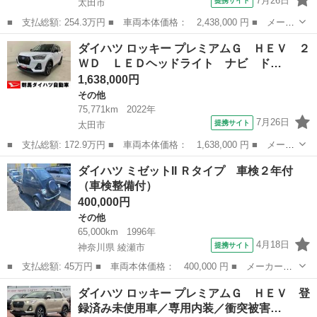
7月26日
提携サイト
太田市
■ 支払総額: 254.3万円 ■ 車両本体価格： 2,438,000 円 ■ メーカ
ー名： ダイハツ ■ 車種名： ロッキー ■ グレード名： プレミ
群馬
太田市
その他
ダイハツ ロッキー プレミアムＧ ＨＥＶ ２
アムＧ ＨＥＶ 登録済未使用車 ステアリングリモコン クルーズ
ＷＤ ＬＥＤヘッドライト ナビ ド…
コントロ...
1,638,000円
その他
75,771km
2022年
7月26日
提携サイト
太田市
■ 支払総額: 172.9万円 ■ 車両本体価格： 1,638,000 円 ■ メーカ
ー名： ダイハツ ■ 車種名： ロッキー ■ グレード名： プレミ
群馬
太田市
その他
ダイハツ ミゼットII Ｒタイプ 車検２年付
アムＧ ＨＥＶ ２ＷＤ ＬＥＤヘッドライト ナビ ドライブレコ
（車検整備付）
ーダー ...
400,000円
その他
65,000km
1996年
4月18日
提携サイト
神奈川県 綾瀬市
■ 支払総額: 45万円 ■ 車両本体価格： 400,000 円 ■ メーカー
名： ダイハツ ■ 車種名： ミゼットII ■ グレード名： Ｒタイ
神奈川
綾瀬市
その他
ダイハツ ロッキー プレミアムＧ ＨＥＶ 登
プ 車検２年付 ■ 排気量： 660cc ■ ドア枚数： 2D ■ ミッシ
録済み未使用車／専用内装／衝突被害…
ョ...