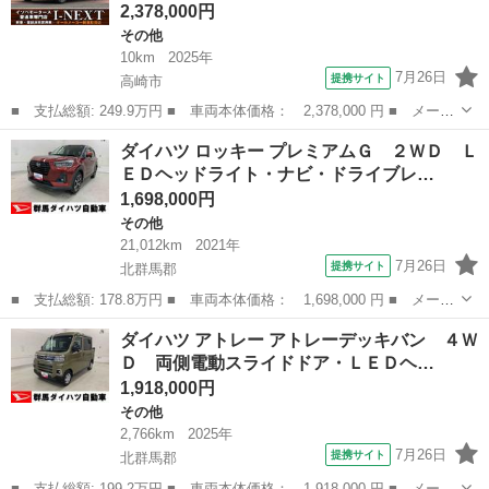
2,378,000円
その他
10km
2025年
7月26日
提携サイト
高崎市
■ 支払総額: 249.9万円 ■ 車両本体価格： 2,378,000 円 ■ メーカ
ー名： ダイハツ ■ 車種名： ロッキー ■ グレード名： プレミ
群馬
高崎市
その他
ダイハツ ロッキー プレミアムＧ ２ＷＤ Ｌ
アムＧ ＨＥＶ 登録済み未使用車／専用内装／衝突被害軽減ブレー
ＥＤヘッドライト・ナビ・ドライブレ…
キ／ＬＥ...
1,698,000円
その他
21,012km
2021年
7月26日
提携サイト
北群馬郡
■ 支払総額: 178.8万円 ■ 車両本体価格： 1,698,000 円 ■ メーカ
ー名： ダイハツ ■ 車種名： ロッキー ■ グレード名： プレミ
群馬
北群馬郡
その他
ダイハツ アトレー アトレーデッキバン ４Ｗ
アムＧ ２ＷＤ ＬＥＤヘッドライト・ナビ・ドライブレコーダー・
Ｄ 両側電動スライドドア・ＬＥＤヘ…
ＥＴＣ・...
1,918,000円
その他
2,766km
2025年
7月26日
提携サイト
北群馬郡
■ 支払総額: 199.2万円 ■ 車両本体価格： 1,918,000 円 ■ メーカ