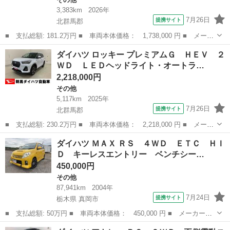
3,383km
2026年
7月26日
提携サイト
北群馬郡
■ 支払総額: 181.2万円 ■ 車両本体価格： 1,738,000 円 ■ メーカ
ー名： ダイハツ ■ 車種名： アトレー ■ グレード名： ＲＳ
群馬
北群馬郡
その他
ダイハツ ロッキー プレミアムＧ ＨＥＶ ２
４ＷＤ 両側電動スライドドア・ＬＥＤヘッドライト・オートライ
ＷＤ ＬＥＤヘッドライト・オートラ…
ト・ディス...
2,218,000円
その他
5,117km
2025年
7月26日
提携サイト
北群馬郡
■ 支払総額: 230.2万円 ■ 車両本体価格： 2,218,000 円 ■ メーカ
ー名： ダイハツ ■ 車種名： ロッキー ■ グレード名： プレミ
群馬
北群馬郡
その他
ダイハツ ＭＡＸ ＲＳ ４ＷＤ ＥＴＣ ＨＩ
アムＧ ＨＥＶ ２ＷＤ ＬＥＤヘッドライト・オートライト・オー
Ｄ キーレスエントリー ベンチシー…
トマチッ...
450,000円
その他
87,941km
2004年
7月24日
提携サイト
栃木県 真岡市
■ 支払総額: 50万円 ■ 車両本体価格： 450,000 円 ■ メーカー
名： ダイハツ ■ 車種名： ＭＡＸ ■ グレード名： ＲＳ ４Ｗ
栃木
真岡市
その他