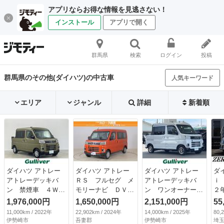
アプリならお得な情報を見逃さない！
インストール
アプリで開く
群馬県
検索
ログイン
投稿
群馬県のその他(ダイハツ)の中古車
人気キーワード
エリア
ジャンル
詳細
新着順
ダイハツ アトレー
ダイハツ アトレー
ダイハツ アトレー
ダ
アトレーデッキバ
ＲＳ フルセグ メ
アトレーデッキバ
ｉ
ン 禁煙車 ４Ｗ
モリーナビ ＤＶＤ
ン ワンオーナー／
２
Ｄ デジタルインナ
再生 ミュージック
パートタイム４ＷＤ
Ｄ
1,976,000円
1,650,000円
2,151,000円
55
ーミラー 純正９型
プレイヤー接続可
／両側電動パワスラ
フ
11,000km / 2022年
22,902km / 2024年
14,000km / 2025年
80,
ディスプレイオーデ
バックカメラ 衝突
／クルーズコントロ
ミ
伊勢崎市
吾妻郡
伊勢崎市
埼玉