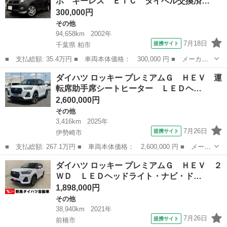
ボ キーレス ＥＴＣ タイベル交換済…
アップグ...
300,000円
その他
94,658km
2002年
7月18日
提携サイト
千葉県 柏市
■ 支払総額: 35.4万円 ■ 車両本体価格： 300,000 円 ■ メーカー
名： ダイハツ ■ 車種名： ＭＡＸ ■ グレード名： Ｒ インタ
千葉
柏市
その他
ダイハツ ロッキー プレミアムＧ ＨＥＶ 運
ークーラーターボ キーレス ＥＴＣ タイベル交換済み オールペ
転席助手席シートヒーター ＬＥＤヘ…
イントガンメ...
2,600,000円
その他
3,416km
2025年
7月26日
提携サイト
伊勢崎市
■ 支払総額: 267.1万円 ■ 車両本体価格： 2,600,000 円 ■ メーカ
ー名： ダイハツ ■ 車種名： ロッキー ■ グレード名： プレミ
群馬
伊勢崎市
その他
ダイハツ ロッキー プレミアムＧ ＨＥＶ ２
アムＧ ＨＥＶ 運転席助手席シートヒーター ＬＥＤヘッドライ
ＷＤ ＬＥＤヘッドライト・ナビ・ド…
ト バック...
1,898,000円
その他
38,940km
2021年
7月26日
提携サイト
前橋市