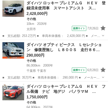
群馬
渋川市
その他
ダイハツ ロッキー プレミアムＧ ＨＥＶ 登
４ＷＤ 両側電動スライドドア・ＬＥＤヘッドライト・オートライ
録済未使用車 スマートアシスト ス…
ト・オート...
2,428,000円
その他
10km
2026年
7月26日
提携サイト
太田市
■ 支払総額: 253.2万円 ■ 車両本体価格： 2,428,000 円 ■ メーカ
ー名： ダイハツ ■ 車種名： ロッキー ■ グレード名： プレミ
群馬
太田市
その他
ダイハツ オプティ ビークス Ｌセレクショ
アムＧ ＨＥＶ 登録済未使用車 スマートアシスト ステアリング
ン 修復歴無し Ｌ８００Ｓ 走行８６…
リモコン...
290,000円
その他
86,000km
2000年
6月28日
提携サイト
千葉県 千葉市
■ 支払総額: 35万円 ■ 車両本体価格： 290,000 円 ■ メーカー
名： ダイハツ ■ 車種名： オプティ ■ グレード名： ビーク
千葉
千葉市
その他
ダイハツ ロッキー プレミアムＧ ＨＥＶ フ
ス Ｌセレクション 修復歴無し Ｌ８００Ｓ 走行８６０００キ
ル装備 ナビ 地デジ パノラマＭ …
ロ 車ナビ・ＴＶ・バ...
1,750,000円
その他
64,906km
2022年