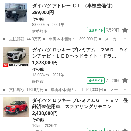
ー名： ダイハツ ■ 車種名： ロッキー ■ グレード名： プレミ
群馬
高崎市
その他
ダイハツ アトレー ＣＬ （車検整備付）
アムＧ ２ＷＤ ＬＥＤヘッドライト・オートライト・オートマチッ
399,000円
クハイビ...
その他
83,000km
2001年
6月29日
提携サイト
伊勢崎市
■ 支払総額: 44.9万円 ■ 車両本体価格： 399,000 円 ■ メーカー
名： ダイハツ ■ 車種名： アトレー ■ グレード名： ＣＬ ■
群馬
伊勢崎市
その他
ダイハツ ロッキー プレミアム ２ＷＤ ９イ
排気量： 660cc ■ ドア枚数： 5D ■ ミッション： AT ■ ...
ンチナビ・ＬＥＤヘッドライト・ドラ…
1,828,000円
その他
18,653km
2021年
7月26日
提携サイト
藤岡市
■ 支払総額: 193.9万円 ■ 車両本体価格： 1,828,000 円 ■ メーカ
ー名： ダイハツ ■ 車種名： ロッキー ■ グレード名： プレミ
群馬
藤岡市
その他
ダイハツ ロッキー プレミアムＧ ＨＥＶ 登
アム ２ＷＤ ９インチナビ・ＬＥＤヘッドライト・ドラレコ・バッ
録済未使用車 ステアリングリモコン…
クカメラ...
2,438,000円
その他
10km
2026年