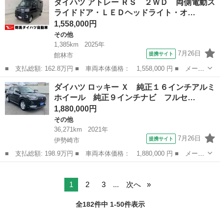
ダイハツ アトレー ＲＳ ２ＷＤ 両側電動ス
Ｄ ＥＴＣ ＨＩＤ キーレスエントリー ベンチシート ＡＴ Ａ
ライドドア・ＬＥＤヘッドライト・オ…
ＢＳ ＣＤ アル...
1,558,000円
その他
1,385km
2025年
7月26日
提携サイト
館林市
■ 支払総額: 162.8万円 ■ 車両本体価格： 1,558,000 円 ■ メーカ
ー名： ダイハツ ■ 車種名： アトレー ■ グレード名： ＲＳ
群馬
館林市
その他
ダイハツ ロッキー Ｘ 純正１６インチアルミ
２ＷＤ 両側電動スライドドア・ＬＥＤヘッドライト・オートライ
ホイール 純正９インチナビ フルセ…
ト・オート...
1,880,000円
その他
36,271km
2021年
7月26日
提携サイト
伊勢崎市
■ 支払総額: 198.9万円 ■ 車両本体価格： 1,880,000 円 ■ メーカ
ー名： ダイハツ ■ 車種名： ロッキー ■ グレード名： Ｘ 純
群馬
伊勢崎市
その他
正１６インチアルミホイール 純正９インチナビ フルセグＴＶ パ
ノラミッ...
1
2
3
...
次へ
全182件中 1-50件表示