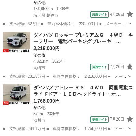
その他
156,658km
1998年
4月29日
提携サイト
埼玉県 越谷市
■ 支払総額: 32万円 ■ 車両本体価格： 220,000 円 ■ メーカー
名： ダイハツ ■ 車種名： オプティ ■ グレード名： パルコ
埼玉
越谷市
その他
ダイハツ ロッキー プレミアムＧ ４ＷＤ キ
クラシック タイミングベルト交換記録Ｒ５年１０月１０日１４０９
ーフリー 電動パーキングブレーキ …
６０ＫＭ 前オー...
2,218,000円
その他
4,021km
2025年
7月26日
提携サイト
高崎市
■ 支払総額: 231.8万円 ■ 車両本体価格： 2,218,000 円 ■ メーカ
ー名： ダイハツ ■ 車種名： ロッキー ■ グレード名： プレミ
群馬
高崎市
その他
ダイハツ アトレー ＲＳ ４ＷＤ 両側電動ス
アムＧ ４ＷＤ キーフリー 電動パーキングブレーキ 運転席助手
ライドドア・ＬＥＤヘッドライト・オ…
席シート...
1,768,000円
その他
57km
2025年
7月26日
提携サイト
渋川市
■ 支払総額: 184.1万円 ■ 車両本体価格： 1,768,000 円 ■ メーカ
ー名： ダイハツ ■ 車種名： アトレー ■ グレード名： ＲＳ