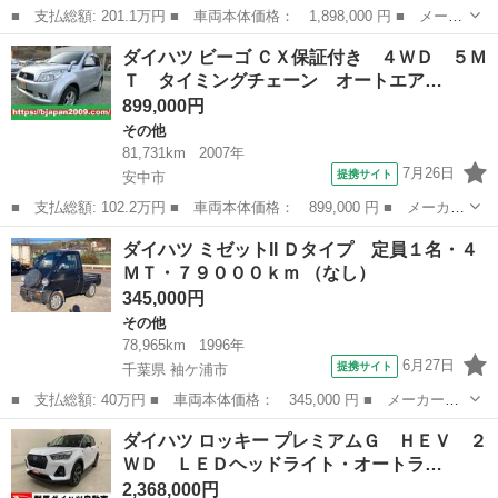
■ 支払総額: 201.1万円 ■ 車両本体価格： 1,898,000 円 ■ メーカ
ー名： ダイハツ ■ 車種名： ロッキー ■ グレード名： プレミ
群馬
前橋市
その他
ダイハツ ビーゴ ＣＸ保証付き ４ＷＤ ５Ｍ
アムＧ ＨＥＶ ２ＷＤ ＬＥＤヘッドライト・ナビ・ドライブレコ
Ｔ タイミングチェーン オートエア…
ーダー・...
899,000円
その他
81,731km
2007年
7月26日
提携サイト
安中市
■ 支払総額: 102.2万円 ■ 車両本体価格： 899,000 円 ■ メーカー
名： ダイハツ ■ 車種名： ビーゴ ■ グレード名： ＣＸ保証付
群馬
安中市
その他
ダイハツ ミゼットII Ｄタイプ 定員１名・４
き ４ＷＤ ５ＭＴ タイミングチェーン オートエアコン ＥＴ
ＭＴ・７９０００ｋｍ （なし）
Ｃ キーレ...
345,000円
その他
78,965km
1996年
6月27日
提携サイト
千葉県 袖ケ浦市
■ 支払総額: 40万円 ■ 車両本体価格： 345,000 円 ■ メーカー
名： ダイハツ ■ 車種名： ミゼットII ■ グレード名： Ｄタイ
千葉
袖ケ浦市
その他
ダイハツ ロッキー プレミアムＧ ＨＥＶ ２
プ 定員１名・４ＭＴ・７９０００ｋｍ ■ 排気量： 660cc ■ ドア
ＷＤ ＬＥＤヘッドライト・オートラ…
枚数...
2,368,000円