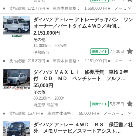
吾妻郡
■ 支払総額: 172.7万円 ■ 車両本体価格： 1,650,000 円 ■ メーカ
ー名： ダイハツ ■ 車種名： アトレー ■ グレード名： ＲＳ
群馬
吾妻郡
その他
ダイハツ アトレー アトレーデッキバン ワン
フルセグ メモリーナビ ＤＶＤ再生 ミュージックプレイヤー接続
オーナー／パートタイム４ＷＤ／両側…
可 バッ...
2,151,000円
その他
14,000km
2025年
7月30日
提携サイト
伊勢崎市
■ 支払総額: 218.8万円 ■ 車両本体価格： 2,151,000 円 ■ メーカ
ー名： ダイハツ ■ 車種名： アトレー ■ グレード名： アトレ
群馬
伊勢崎市
その他
ダイハツ ＭＡＸ Ｌｉ 修復歴無 車検２年
ーデッキバン ワンオーナー／パートタイム４ＷＤ／両側電動パワス
付 ＣＤ ＭＤ ベンチシート フルフ…
ラ／クル...
55,000円
その他
80,218km
2003年
5月25日
提携サイト
埼玉県 熊谷市
■ 支払総額: 15万円 ■ 車両本体価格： 55,000 円 ■ メーカー
名： ダイハツ ■ 車種名： ＭＡＸ ■ グレード名： Ｌｉ 修復
埼玉
熊谷市
その他
ダイハツ アトレー ４ＷＤ ＲＳ 保証書／社
歴無 車検２年付 ＣＤ ＭＤ ベンチシート フルフラット アル
外 メモリーナビ／スマートアシスト…
ミホイール ラジオ...