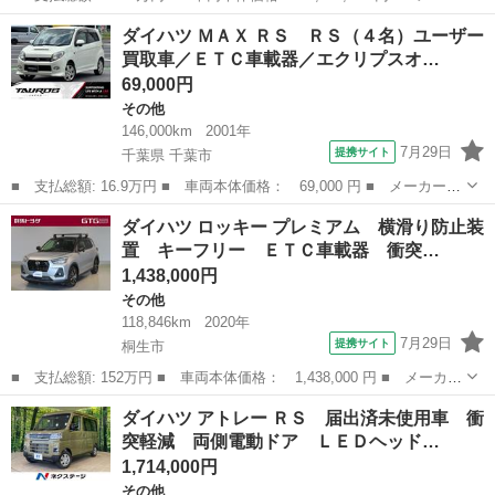
ー名： ダイハツ ■ 車種名： ロッキー ■ グレード名： Ｇ Ｓ
群馬
前橋市
その他
ダイハツ ＭＡＸ ＲＳ ＲＳ（４名）ユーザー
Ｄナビ パノラマモニター スマートアシスト アダプティブクルー
買取車／ＥＴＣ車載器／エクリプスオ…
ズ 禁煙...
69,000円
その他
146,000km
2001年
7月29日
提携サイト
千葉県 千葉市
■ 支払総額: 16.9万円 ■ 車両本体価格： 69,000 円 ■ メーカー
名： ダイハツ ■ 車種名： ＭＡＸ ■ グレード名： ＲＳ ＲＳ
千葉
千葉市
その他
ダイハツ ロッキー プレミアム 横滑り防止装
（４名）ユーザー買取車／ＥＴＣ車載器／エクリプスオーディオ／ド
置 キーフリー ＥＴＣ車載器 衝突…
ライブレコーダ...
1,438,000円
その他
118,846km
2020年
7月29日
提携サイト
桐生市
■ 支払総額: 152万円 ■ 車両本体価格： 1,438,000 円 ■ メーカー
名： ダイハツ ■ 車種名： ロッキー ■ グレード名： プレミア
群馬
桐生市
その他
ダイハツ アトレー ＲＳ 届出済未使用車 衝
ム 横滑り防止装置 キーフリー ＥＴＣ車載器 衝突被害軽減ブレ
突軽減 両側電動ドア ＬＥＤヘッド…
ーキ ＤＶ...
1,714,000円
その他