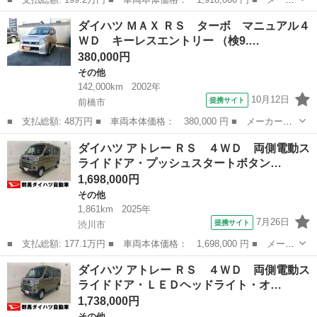
ー名： ダイハツ ■ 車種名： アトレー ■ グレード名： アトレ
群馬
北群馬郡
その他
ダイハツ ＭＡＸ ＲＳ ターボ マニュアル４
ーデッキバン ４ＷＤ 両側電動スライドドア・ＬＥＤヘッドライ
ＷＤ キーレスエントリー （検9.…
ト・オート...
380,000円
その他
142,000km
2002年
10月12日
提携サイト
前橋市
■ 支払総額: 48万円 ■ 車両本体価格： 380,000 円 ■ メーカー
名： ダイハツ ■ 車種名： ＭＡＸ ■ グレード名： ＲＳ ター
群馬
前橋市
その他
ダイハツ アトレー ＲＳ ４ＷＤ 両側電動ス
ボ マニュアル４ＷＤ キーレスエントリー ■ 排気量： 660cc ■
ライドドア・プッシュスタートボタン…
ドア枚...
1,698,000円
その他
1,861km
2025年
7月26日
提携サイト
渋川市
■ 支払総額: 177.1万円 ■ 車両本体価格： 1,698,000 円 ■ メーカ
ー名： ダイハツ ■ 車種名： アトレー ■ グレード名： ＲＳ
群馬
渋川市
その他
ダイハツ アトレー ＲＳ ４ＷＤ 両側電動ス
４ＷＤ 両側電動スライドドア・プッシュスタートボタン・アイドリ
ライドドア・ＬＥＤヘッドライト・オ…
ングスト...
1,738,000円
その他