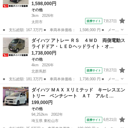
1,598,000円
その他
3km
2026年
7月27日
提携サイト
太田市
■ 支払総額: 167.3万円 ■ 車両本体価格： 1,598,000 円 ■ メーカ
ー名： ダイハツ ■ 車種名： アトレー ■ グレード名： ＲＳ
群馬
太田市
その他
ダイハツ アトレー ＲＳ ４ＷＤ 両側電動ス
２ＷＤ 両側電動スライドドア・ＬＥＤヘッドライト・オートライ
ライドドア・ＬＥＤヘッドライト・オ…
ト・オート...
1,738,000円
その他
4km
2026年
7月27日
提携サイト
北群馬郡
■ 支払総額: 181.3万円 ■ 車両本体価格： 1,738,000 円 ■ メーカ
ー名： ダイハツ ■ 車種名： アトレー ■ グレード名： ＲＳ
群馬
北群馬郡
その他
ダイハツ ＭＡＸ Ｘリミテッド キーレスエン
４ＷＤ 両側電動スライドドア・ＬＥＤヘッドライト・オートライ
トリー ベンチシート ＡＴ アルミ…
ト・オート...
199,000円
その他
94,252km
2002年
6月21日
提携サイト
埼玉県 東松山市