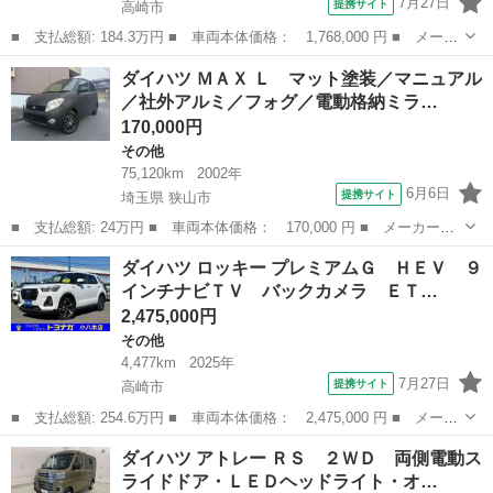
7月27日
提携サイト
高崎市
■ 支払総額: 184.3万円 ■ 車両本体価格： 1,768,000 円 ■ メーカ
ー名： ダイハツ ■ 車種名： アトレー ■ グレード名： ＲＳ
群馬
高崎市
その他
ダイハツ ＭＡＸ Ｌ マット塗装／マニュアル
４ＷＤ 両側電動スライドドア・ＬＥＤヘッドライト・オートライ
／社外アルミ／フォグ／電動格納ミラ…
ト・オート...
170,000円
その他
75,120km
2002年
6月6日
提携サイト
埼玉県 狭山市
■ 支払総額: 24万円 ■ 車両本体価格： 170,000 円 ■ メーカー
名： ダイハツ ■ 車種名： ＭＡＸ ■ グレード名： Ｌ マット
埼玉
狭山市
その他
ダイハツ ロッキー プレミアムＧ ＨＥＶ ９
塗装／マニュアル／社外アルミ／フォグ／電動格納ミラー／社外オー
インチナビＴＶ バックカメラ ＥＴ…
ディオ／リアワイ...
2,475,000円
その他
4,477km
2025年
7月27日
提携サイト
高崎市
■ 支払総額: 254.6万円 ■ 車両本体価格： 2,475,000 円 ■ メーカ
ー名： ダイハツ ■ 車種名： ロッキー ■ グレード名： プレミ
群馬
高崎市
その他
ダイハツ アトレー ＲＳ ２ＷＤ 両側電動ス
アムＧ ＨＥＶ ９インチナビＴＶ バックカメラ ＥＴＣ ワンオ
ライドドア・ＬＥＤヘッドライト・オ…
ーナー ...