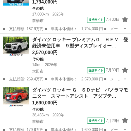
1,794,000円
その他
17,000km
2025年
7月30日
提携サイト
前橋市
■ 支払総額: 187.9万円 ■ 車両本体価格： 1,794,000 円 ■ メーカ
ー名： ダイハツ ■ 車種名： アトレー ■ グレード名： ４Ｗ
群馬
前橋市
その他
ダイハツ ロッキー プレミアムＧ ＨＥＶ 登
Ｄ ＲＳ 保証書／社外 メモリーナビ／スマートアシスト（トヨ
録済未使用車 ９型ディスプレイオー…
タ・ダイハツ...
2,570,000円
その他
14km
2026年
7月30日
提携サイト
太田市
■ 支払総額: 269.4万円 ■ 車両本体価格： 2,570,000 円 ■ メーカ
ー名： ダイハツ ■ 車種名： ロッキー ■ グレード名： プレミ
群馬
太田市
その他
ダイハツ ロッキー Ｇ ＳＤナビ パノラマモ
アムＧ ＨＥＶ 登録済未使用車 ９型ディスプレイオーディオ 全
ニター スマートアシスト アダプテ…
周囲カメ...
1,690,000円
その他
38,455km
2020年
7月29日
提携サイト
前橋市
■ 支払総額: 179.6万円 ■ 車両本体価格： 1,690,000 円 ■ メーカ