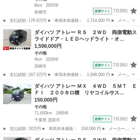
6km
2025年
7月29日
提携サイト
前橋市
■ 支払総額: 179.9万円 ■ 車両本体価格： 1,714,000 円 ■ メーカ
ー名： ダイハツ ■ 車種名： アトレー ■ グレード名： ＲＳ
群馬
前橋市
その他
ダイハツ アトレー ＲＳ ２ＷＤ 両側電動ス
届出済未使用車 衝突軽減 両側電動ドア ＬＥＤヘッドライト ク
ライドドア・ＬＥＤヘッドライト・オ…
リアラン...
1,598,000円
その他
4km
2026年
7月28日
提携サイト
高崎市
■ 支払総額: 167.3万円 ■ 車両本体価格： 1,598,000 円 ■ メーカ
ー名： ダイハツ ■ 車種名： アトレー ■ グレード名： ＲＳ
群馬
高崎市
その他
ダイハツ アトレー ＭＸ ４ＷＤ ５ＭＴ Ｅ
２ＷＤ 両側電動スライドドア・ＬＥＤヘッドライト・オートライ
ＦＩ ２００キロ積 リヤコイルサス…
ト・オート...
150,000円
その他
71,650km
1995年
7月29日
提携サイト
千葉県 茂原市
■ 支払総額: 18万円 ■ 車両本体価格： 150,000 円 ■ メーカー
名： ダイハツ ■ 車種名： アトレー ■ グレード名： ＭＸ ４
千葉
茂原市
その他