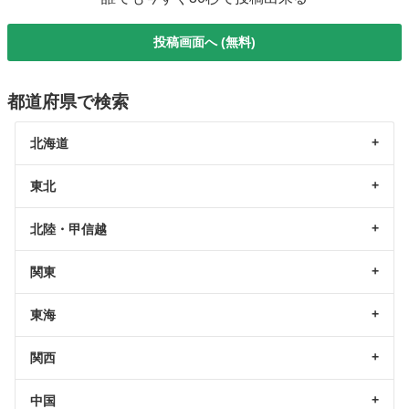
投稿画面へ (無料)
都道府県で検索
北海道
東北
北陸・甲信越
関東
東海
関西
中国