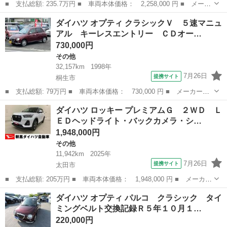
■ 支払総額: 235.7万円 ■ 車両本体価格： 2,258,000 円 ■ メーカ
ー名： ダイハツ ■ 車種名： ロッキー ■ グレード名： プレミ
群馬
北群馬郡
その他
ダイハツ オプティ クラシックＶ ５速マニュ
アムＧ ４ＷＤ ＬＥＤヘッドライト・オートライト・オートマチッ
アル キーレスエントリー ＣＤオー…
クハイビ...
730,000円
その他
32,157km
1998年
7月26日
提携サイト
桐生市
■ 支払総額: 79万円 ■ 車両本体価格： 730,000 円 ■ メーカー
名： ダイハツ ■ 車種名： オプティ ■ グレード名： クラシッ
群馬
桐生市
その他
ダイハツ ロッキー プレミアムＧ ２ＷＤ Ｌ
クＶ ５速マニュアル キーレスエントリー ＣＤオーディオ 本革
ＥＤヘッドライト・バックカメラ・シ…
シート ドアバイ...
1,948,000円
その他
11,942km
2025年
7月26日
提携サイト
太田市
■ 支払総額: 205万円 ■ 車両本体価格： 1,948,000 円 ■ メーカー
名： ダイハツ ■ 車種名： ロッキー ■ グレード名： プレミア
群馬
太田市
その他
ダイハツ オプティ パルコ クラシック タイ
ムＧ ２ＷＤ ＬＥＤヘッドライト・バックカメラ・シートヒータ
ミングベルト交換記録Ｒ５年１０月１…
ー・スマート...
220,000円