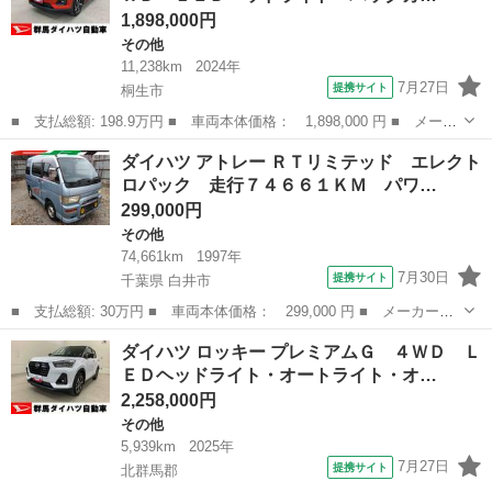
1,898,000円
その他
11,238km
2024年
7月27日
提携サイト
桐生市
■ 支払総額: 198.9万円 ■ 車両本体価格： 1,898,000 円 ■ メーカ
ー名： ダイハツ ■ 車種名： ロッキー ■ グレード名： プレミ
群馬
桐生市
その他
ダイハツ アトレー ＲＴリミテッド エレクト
アムＧ ＨＥＶ ２ＷＤ ＬＥＤヘッドライト・バックカメラ・シー
ロパック 走行７４６６１ＫＭ パワ…
トヒータ...
299,000円
その他
74,661km
1997年
7月30日
提携サイト
千葉県 白井市
■ 支払総額: 30万円 ■ 車両本体価格： 299,000 円 ■ メーカー
名： ダイハツ ■ 車種名： アトレー ■ グレード名： ＲＴリミ
千葉
白井市
その他
ダイハツ ロッキー プレミアムＧ ４ＷＤ Ｌ
テッド エレクトロパック 走行７４６６１ＫＭ パワーウィンド
ＥＤヘッドライト・オートライト・オ…
ウ パワーステアリ...
2,258,000円
その他
5,939km
2025年
7月27日
提携サイト
北群馬郡