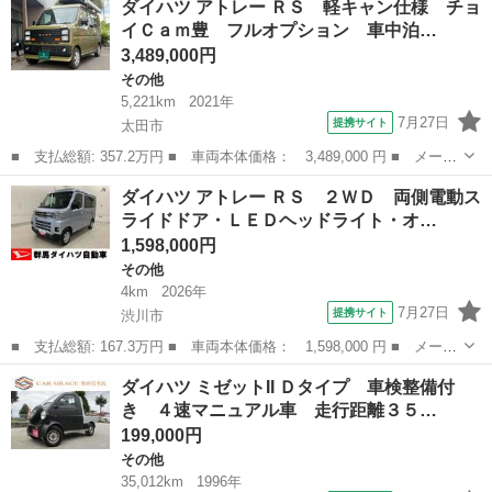
ダイハツ アトレー ＲＳ 軽キャン仕様 チョ
アムＧ ＨＥＶ ２ＷＤ ＬＥＤヘッドライト・オートライト・オー
イＣａｍ豊 フルオプション 車中泊…
トマチッ...
3,489,000円
その他
5,221km
2021年
7月27日
提携サイト
太田市
■ 支払総額: 357.2万円 ■ 車両本体価格： 3,489,000 円 ■ メーカ
ー名： ダイハツ ■ 車種名： アトレー ■ グレード名： ＲＳ
群馬
太田市
その他
ダイハツ アトレー ＲＳ ２ＷＤ 両側電動ス
軽キャン仕様 チョイＣａｍ豊 フルオプション 車中泊 サイドオ
ライドドア・ＬＥＤヘッドライト・オ…
ーニング...
1,598,000円
その他
4km
2026年
7月27日
提携サイト
渋川市
■ 支払総額: 167.3万円 ■ 車両本体価格： 1,598,000 円 ■ メーカ
ー名： ダイハツ ■ 車種名： アトレー ■ グレード名： ＲＳ
群馬
渋川市
その他
ダイハツ ミゼットII Ｄタイプ 車検整備付
２ＷＤ 両側電動スライドドア・ＬＥＤヘッドライト・オートライ
き ４速マニュアル車 走行距離３５…
ト・オート...
199,000円
その他
35,012km
1996年