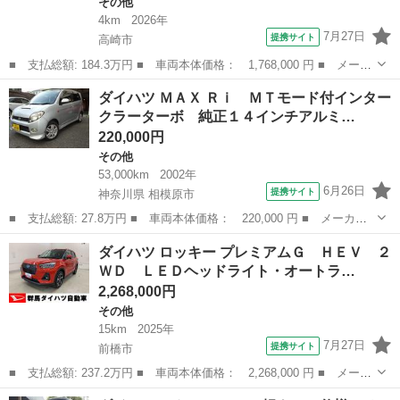
その他
4km
2026年
7月27日
提携サイト
高崎市
■ 支払総額: 184.3万円 ■ 車両本体価格： 1,768,000 円 ■ メーカ
ー名： ダイハツ ■ 車種名： アトレー ■ グレード名： ＲＳ
群馬
高崎市
その他
ダイハツ ＭＡＸ Ｒｉ ＭＴモード付インター
４ＷＤ 両側電動スライドドア・ＬＥＤヘッドライト・オートライ
クラーターボ 純正１４インチアルミ…
ト・オート...
220,000円
その他
53,000km
2002年
6月26日
提携サイト
神奈川県 相模原市
■ 支払総額: 27.8万円 ■ 車両本体価格： 220,000 円 ■ メーカー
名： ダイハツ ■ 車種名： ＭＡＸ ■ グレード名： Ｒｉ ＭＴ
神奈川
相模原市
その他
ダイハツ ロッキー プレミアムＧ ＨＥＶ ２
モード付インタークラーターボ 純正１４インチアルミ カロッツエ
ＷＤ ＬＥＤヘッドライト・オートラ…
リアブルート...
2,268,000円
その他
15km
2025年
7月27日
提携サイト
前橋市
■ 支払総額: 237.2万円 ■ 車両本体価格： 2,268,000 円 ■ メーカ
ー名： ダイハツ ■ 車種名： ロッキー ■ グレード名： プレミ
群馬
前橋市
その他