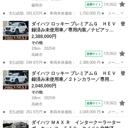
7月26日
提携サイト
藤岡市
■ 支払総額: 183.6万円 ■ 車両本体価格： 1,750,000 円 ■ メーカ
ー名： ダイハツ ■ 車種名： ロッキー ■ グレード名： プレミ
群馬
藤岡市
その他
ダイハツ ロッキー プレミアムＧ ＨＥＶ 登
アムＧ ＨＥＶ フル装備 ナビ 地デジ パノラマＭ ドラレコ
録済み未使用車／専用内装／ナビアッ…
ＬＥＤヘ...
2,388,000円
その他
10km
2025年
7月26日
提携サイト
高崎市
■ 支払総額: 249.9万円 ■ 車両本体価格： 2,388,000 円 ■ メーカ
ー名： ダイハツ ■ 車種名： ロッキー ■ グレード名： プレミ
群馬
高崎市
その他
ダイハツ ロッキー プレミアムＧ ＨＥＶ 登
アムＧ ＨＥＶ 登録済み未使用車／専用内装／ナビアップグレード
録済み未使用車／２トンカラー／専用…
パック／...
2,048,000円
その他
10km
2025年
7月26日
提携サイト
高崎市
■ 支払総額: 251.9万円 ■ 車両本体価格： 2,048,000 円 ■ メーカ
ー名： ダイハツ ■ 車種名： ロッキー ■ グレード名： プレミ
群馬
高崎市
その他
ダイハツ ＭＡＸ Ｒ インタークーラーター
アムＧ ＨＥＶ 登録済み未使用車／２トンカラー／専用内装／ナビ