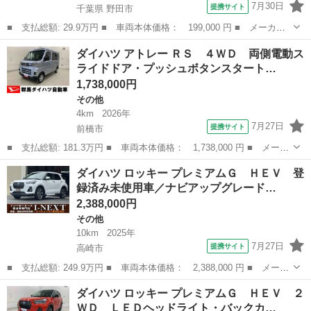
7月30日
提携サイト
千葉県 野田市
■ 支払総額: 29.9万円 ■ 車両本体価格： 199,000 円 ■ メーカー
名： ダイハツ ■ 車種名： ミゼットII ■ グレード名： Ｄタイ
千葉
野田市
その他
ダイハツ アトレー ＲＳ ４ＷＤ 両側電動ス
プ 車検整備付き ４速マニュアル車 走行距離３５０３０キロ マ
ライドドア・プッシュボタンスタート…
ットブラッ...
1,738,000円
その他
4km
2026年
7月27日
提携サイト
前橋市
■ 支払総額: 181.3万円 ■ 車両本体価格： 1,738,000 円 ■ メーカ
ー名： ダイハツ ■ 車種名： アトレー ■ グレード名： ＲＳ
群馬
前橋市
その他
ダイハツ ロッキー プレミアムＧ ＨＥＶ 登
４ＷＤ 両側電動スライドドア・プッシュボタンスタート・アイドリ
録済み未使用車／ナビアップグレード…
ングスト...
2,388,000円
その他
10km
2025年
7月27日
提携サイト
高崎市
■ 支払総額: 249.9万円 ■ 車両本体価格： 2,388,000 円 ■ メーカ
ー名： ダイハツ ■ 車種名： ロッキー ■ グレード名： プレミ
群馬
高崎市
その他
ダイハツ ロッキー プレミアムＧ ＨＥＶ ２
アムＧ ＨＥＶ 登録済み未使用車／ナビアップグレードパック／衝
ＷＤ ＬＥＤヘッドライト・バックカ…
突被害軽...