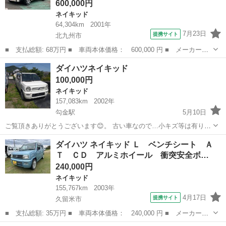
600,000円
ネイキッド
64,304km
2001年
7月23日
提携サイト
北九州市
■ 支払総額: 68万円 ■ 車両本体価格： 600,000 円 ■ メーカー
名： ダイハツ ■ 車種名： ネイキッド ■ グレード名： ターボ
福岡
北九州市
ネイキッド
ダイハツネイキッド
Ｘ ナビテレビ 社外１５インチアルミホイール ■ 排気量： 660cc
100,000円
■ ド...
ネイキッド
157,083km
2002年
勾金駅
5月10日
ご覧頂きありがとうございます😊。 古い車なので…小キズ等は有りま
す。 年式 平成14年式 走行距離 157080km 一時抹消してます。 エアコ
福岡
田川郡
勾金駅
ネイキッド
エンジン
ダイハツ ネイキッド Ｌ ベンチシート Ａ
ン効きません。 オイル漏れ？滲み有ります。 ナビ付いてます。 エン
Ｔ ＣＤ アルミホイール 衝突安全ボ…
ジンは...
240,000円
ネイキッド
155,767km
2003年
4月17日
提携サイト
久留米市
■ 支払総額: 35万円 ■ 車両本体価格： 240,000 円 ■ メーカー
名： ダイハツ ■ 車種名： ネイキッド ■ グレード名： Ｌ ベ