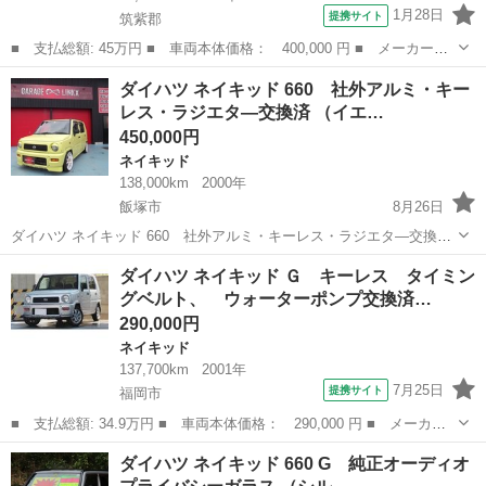
1月28日
提携サイト
筑紫郡
■ 支払総額: 45万円 ■ 車両本体価格： 400,000 円 ■ メーカー
名： ダイハツ ■ 車種名： ネイキッド ■ グレード名： ベース
福岡
筑紫郡
ネイキッド
ダイハツ ネイキッド 660 社外アルミ・キー
グレード ■ 排気量： 660cc ■ ドア枚数： 5D ■ ミッション：
レス・ラジエタ―交換済 （イエ…
A...
450,000円
ネイキッド
138,000km
2000年
飯塚市
8月26日
ダイハツ ネイキッド 660 社外アルミ・キーレス・ラジエタ―交換
済 （イエロー） クロカン・ＳＵＶ 軽自動車 本体価格 450,000円 支
福岡
飯塚市
ネイキッド
クロカン
ダイハツ ネイキッド Ｇ キーレス タイミン
払総額 500,000円 年式(初度登録年):2000(H12) 走行距離:...
グベルト、 ウォーターポンプ交換済…
290,000円
ネイキッド
137,700km
2001年
7月25日
提携サイト
福岡市
■ 支払総額: 34.9万円 ■ 車両本体価格： 290,000 円 ■ メーカー
名： ダイハツ ■ 車種名： ネイキッド ■ グレード名： Ｇ キ
福岡
福岡市
ネイキッド
ダイハツ ネイキッド 660 G 純正オーディオ
ーレス タイミングベルト、 ウォーターポンプ交換済 パワーステ