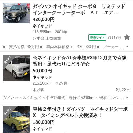
11年 原動機 EF 走行キロ 249,100km 車台番号下３桁 860 車
福岡
那珂川市
博多南駅
ネイキッド
ベージュ
ダイハツ ネイキッド ターボＧ リミテッド
検 R2年12月26日まで 走行問題ありません！ CDオーディオ、...
インタークーラーターボ ＡＴ エア…
430,000円
ネイキッド
116,565km
2001年
7月17日
提携サイト
熊本県 上益城郡
■ 支払総額: 48万円 ■ 車両本体価格： 430,000 円 ■ メーカー
名： ダイハツ ■ 車種名： ネイキッド ■ グレード名： ターボ
熊本
上益城郡
ネイキッド
☆ネイキッド☆AT☆車検R3年12月まで☆練
Ｇ リミテッド インタークーラーターボ ＡＴ エアコン パワス
習用・足代わりにどうぞ☆
テ パワーウィン...
50,000円
ネイキッド
215,200km
その他
本城駅
8月28日
ダイハツ・ネイキッド・平成12年式・走行215200km・:現在エンジン
好調にて使用中です。 オートマ、フル装備、パールホワイト、内外装
福岡
北九州市
本城駅
ネイキッド
エンジン
車検２年付き！ダイハツ ネイキッドターボ
共使用感ありますが修理不可能なダメージはありません。エアコンコ
X タイミングベルト交換済み！
ンプレッサーから音がしま...
180,000円
ネイキッド