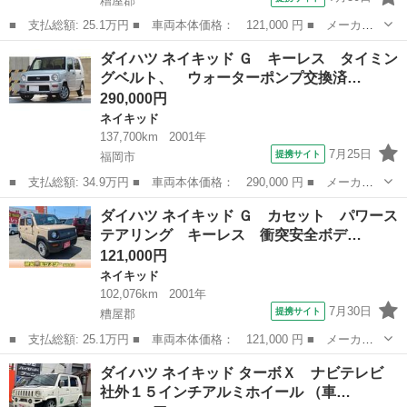
糟屋郡
■ 支払総額: 25.1万円 ■ 車両本体価格： 121,000 円 ■ メーカー
名： ダイハツ ■ 車種名： ネイキッド ■ グレード名： Ｇ カ
福岡
糟屋郡
ネイキッド
ダイハツ ネイキッド Ｇ キーレス タイミン
セット パワーステアリング キーレス 衝突安全ボディ 運転席エ
グベルト、 ウォーターポンプ交換済…
アバッグ エ...
290,000円
ネイキッド
137,700km
2001年
7月25日
提携サイト
福岡市
■ 支払総額: 34.9万円 ■ 車両本体価格： 290,000 円 ■ メーカー
名： ダイハツ ■ 車種名： ネイキッド ■ グレード名： Ｇ キ
福岡
福岡市
ネイキッド
ダイハツ ネイキッド Ｇ カセット パワース
ーレス タイミングベルト、 ウォーターポンプ交換済 パワーステ
テアリング キーレス 衝突安全ボデ…
アリング パ...
121,000円
ネイキッド
102,076km
2001年
7月30日
提携サイト
糟屋郡
■ 支払総額: 25.1万円 ■ 車両本体価格： 121,000 円 ■ メーカー
名： ダイハツ ■ 車種名： ネイキッド ■ グレード名： Ｇ カ
福岡
糟屋郡
ネイキッド
ダイハツ ネイキッド ターボＸ ナビテレビ
セット パワーステアリング キーレス 衝突安全ボディ 運転席エ
社外１５インチアルミホイール （車…
アバッグ エ...