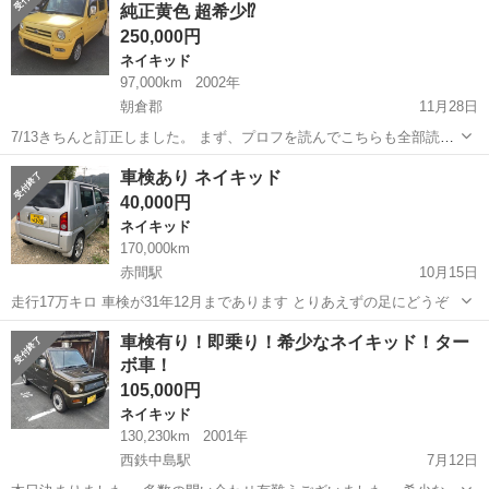
純正黄色 超希少⁉️
■ ドア...
250,000円
ネイキッド
97,000km
2002年
朝倉郡
11月28日
7/13きちんと訂正しました。 まず、プロフを読んでこちらも全部読ん
だ上で質問して下さい。 H14 車検あり2021年4月まで 約97000キロほ
福岡
朝倉郡
ネイキッド
黄色
車検あり ネイキッド
ど タイベル交換されてました。ただ、字が滲んでおり読めません。 小
40,000円
傷な...
ネイキッド
170,000km
赤間駅
10月15日
走行17万キロ 車検が31年12月まであります とりあえずの足にどうぞ
福岡
宗像市
赤間駅
ネイキッド
車検有り！即乗り！希少なネイキッド！ター
ボ車！
105,000円
ネイキッド
130,230km
2001年
西鉄中島駅
7月12日