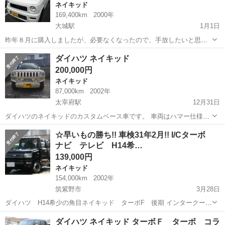
ネイキッド
169,400km
2000年
大城駅
1月1日
昨年８月に購入しましたが、必要なくなったので、手放したいと思っ
てます。車検H31.3/20まで付いています 購入してから ホイール ブ
福岡
久留米市
大城駅
ネイキッド
廃車
ダイハツ ネイキッド
ラック塗装 シートバックプレート ホワイト塗装 フロントグリル ブ
200,000円
ラック塗装 下廻り塗装...
ネイキッド
87,000km
2002年
太宰府駅
12月31日
ダイハツのネイキッドのカスタムベース車です。 車両はハマー仕様の
フルエアロを装着し足回りは車高調に17インチ7Jのホイルを履かせて
福岡
太宰府市
太宰府駅
ネイキッド
ハマー
☆早いもの勝ち!! 車検31年2月!! I/Cターボ
います。 平成14年式 走行87000㎞ 車検は平成32年4月までです。 ベー
ナビ テレビ H14希…
ス理由は塗装...
139,000円
ネイキッド
154,000km
2002年
筑紫野市
3月28日
ダイハツ H14希少の角目ネイキッド ターボF 後期 インタークーラ
ーターボ 車検31年2月まで DVDナビ古いです ワンセグテレビが見れ
福岡
筑紫野市
ネイキッド
角目
ダイハツ ネイキッド ターボＦ ターボ コラ
ます バックカメラ、社外セキュリティー付き(?)キーレス×...