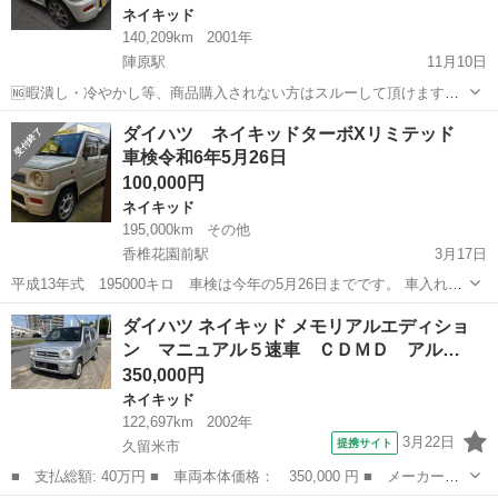
ネイキッド
140,209km
2001年
陣原駅
11月10日
🆖暇潰し・冷やかし等、商品購入されない方はスルーして頂けますか
大迷惑なので、必ず下記説明まで確認して下さい。 🆖商品、知人から
福岡
北九州市
陣原駅
ネイキッド
走行距離
ダイハツ ネイキッドターボXリミテッド
の委託販売にて１１月２０日迄の出品になりますので、取引当日に商
車検令和6年5月26日
品購入され持ち帰られる方のみで...
100,000円
ネイキッド
195,000km
その他
香椎花園前駅
3月17日
平成13年式 195000キロ 車検は今年の5月26日までです。 車入れ替
えの為、廃車にしようかと思いましたが、 部品等、色々と交換したの
福岡
福岡市
香椎花園前駅
ネイキッド
部品
ダイハツ ネイキッド メモリアルエディショ
で有効に使っていただける方がいればと思い、 こちらに掲載いたしま
ン マニュアル５速車 ＣＤＭＤ アル…
した。 年式・...
350,000円
ネイキッド
122,697km
2002年
3月22日
提携サイト
久留米市
■ 支払総額: 40万円 ■ 車両本体価格： 350,000 円 ■ メーカー