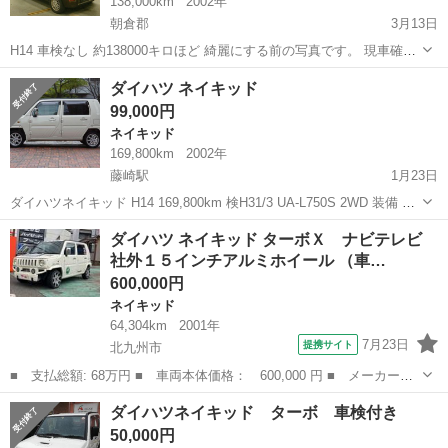
138,000km
2002年
朝倉郡
3月13日
H14 車検なし 約138000キロほど 綺麗にする前の写真です。 現車確認
がありましたら綺麗にします。 突如、予告なく廃車にするかもしれま
福岡
朝倉郡
ネイキッド
天井
ダイハツ ネイキッド
せん。 小キズなどあり 色褪せございます。が、現在塗装に出しており
99,000円
天井とボンネッ...
ネイキッド
169,800km
2002年
藤崎駅
1月23日
ダイハツネイキッド H14 169,800km 検H31/3 UA-L750S 2WD 装備 エ
アコン・パワステ・パワーウィンドウ・集中ドアロック・エアバッ
福岡
福岡市
藤崎駅
ネイキッド
ダイハツ ネイキッド ターボＸ ナビテレビ
グ・キーレス・CD/DVD/フルセグ/バックカメラ・禁煙車 今...
社外１５インチアルミホイール （車…
600,000円
ネイキッド
64,304km
2001年
7月23日
提携サイト
北九州市
■ 支払総額: 68万円 ■ 車両本体価格： 600,000 円 ■ メーカー
名： ダイハツ ■ 車種名： ネイキッド ■ グレード名： ターボ
福岡
北九州市
ネイキッド
ダイハツネイキッド ターボ 車検付き
Ｘ ナビテレビ 社外１５インチアルミホイール ■ 排気量： 660cc
50,000円
■ ド...