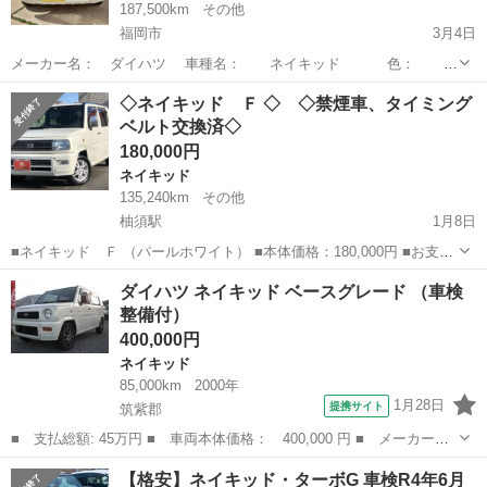
187,500km
その他
福岡市
3月4日
メーカー名： ダイハツ 車種名： ネイキッド 色： ホ
ワイト 装備： キーレス ETC 年式 ： 2001年 走
福岡
福岡市
ネイキッド
◇ネイキッド Ｆ ◇ ◇禁煙車、タイミング
行距離： 187500 km 車検： 令和4年11月...
ベルト交換済◇
180,000円
ネイキッド
135,240km
その他
柚須駅
1月8日
■ネイキッド Ｆ （パールホワイト） ■本体価格：180,000円 ■お支払
総額：220,000円 ■年式(初度登録年):2002(H14) ■走行距離:135,240km
福岡
糟屋郡
柚須駅
ネイキッド
ミッション
ダイハツ ネイキッド ベースグレード （車検
■車検:令和４年９月１日 ■ミ...
整備付）
400,000円
ネイキッド
85,000km
2000年
1月28日
提携サイト
筑紫郡
■ 支払総額: 45万円 ■ 車両本体価格： 400,000 円 ■ メーカー
名： ダイハツ ■ 車種名： ネイキッド ■ グレード名： ベース
福岡
筑紫郡
ネイキッド
【格安】ネイキッド・ターボG 車検R4年6月
グレード ■ 排気量： 660cc ■ ドア枚数： 5D ■ ミッション：