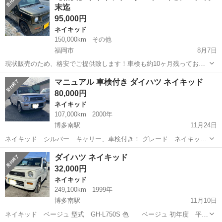
末迄
A...
95,000円
ネイキッド
150,000km
その他
福岡市
8月7日
現状販売のため、格安でご提供致します！車検も約10ヶ月残っており
ます。総額表示です☆ ターボ車なのでよく走ります！エアコンも良く
福岡
福岡市
ネイキッド
車両
マニュアル 車検付き ダイハツ ネイキッド
効きます。 お早目にご検討ください☆ 【車両情報】 ◾️車 種:ダイハ
80,000円
ツ・ネイキ...
ネイキッド
107,000km
2000年
博多南駅
11月24日
ネイキッド シルバー キャリー、車検付き！ グレード ネイキッド
色 シルバー 型式 GH750S 初年度 平成12年 走行 107,400㎞ 車台
福岡
那珂川市
博多南駅
ネイキッド
キャリー
ダイハツ ネイキッド
番号下３桁 635 車検 R3年2月1日まで 5速MT 外装 キャリー...
32,000円
ネイキッド
249,100km
1999年
博多南駅
11月10日
ネイキッド ベージュ 型式 GH-L750S 色 ベージュ 初年度 平成