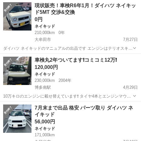
名： ダイハツ ■ 車種名： ネイキッド ■ グレード名： メモリ
福岡
久留米市
ネイキッド
現状販売！車検R6年1月！ダイハツ ネイキッ
アルエディション マニュアル５速車 ＣＤＭＤ アルミホイール
ド5MT 交渉&交換
ＨＩＤ ベンチシ...
0円
ネイキッド
210,000km
0年
大牟田市
7月27日
ダイハツ ネイキッドのマニュアルの出品です エンジンはテリオスキッ
ドのエンジンに前オーナーが載せ替えてあります。その時クラッチな
福岡
大牟田市
ネイキッド
エンジン
車検丸2年ついてます❗️コミコミ12万❗️
ども変えてあるみたいです。 車検は問題ありません。 ローダウン入っ
120,000円
てます 事故してて損傷あ...
ネイキッド
230,000km
2004年
博多南駅
4月29日
10万キロのエンジンに載せ替えています❗️ タイヤ4本とエンジンマウン
トとタイミングベルト、ラジエーター、イグニッションコイル交換済
福岡
那珂川市
博多南駅
ネイキッド
エンジン
7月末まで出品 格安 パーツ取り ダイハツ ネ
みです❗️ 特に現状オイル漏れもないですしエアコンもめっちゃ効きます
イキッド
しかなり良いと思います❗...
56,000円
ネイキッド
171,000km