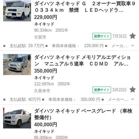
福岡
久留米市
ネイキッド
ダイハツ ネイキッド Ｇ ２オーナー買取車９
ンチシート ＡＴ ＣＤ アルミホイール 衝突安全ボディ エアコ
０３３４ｋｍ 禁煙 ＬＥＤヘッドラ…
ン パワーステア...
229,000円
ネイキッド
90,334km
2001年
7月31日
提携サイト
古賀市
■ 支払総額: 29.7万円 ■ 車両本体価格： 229,000 円 ■ メーカー
名： ダイハツ ■ 車種名： ネイキッド ■ グレード名： Ｇ ２
福岡
古賀市
ネイキッド
ダイハツ ネイキッド メモリアルエディショ
オーナー買取車９０３３４ｋｍ 禁煙 ＬＥＤヘッドライト 直営デ
ン マニュアル５速車 ＣＤＭＤ アル…
ィーラー記録...
350,000円
ネイキッド
122,697km
2002年
3月22日
提携サイト
久留米市
■ 支払総額: 40万円 ■ 車両本体価格： 350,000 円 ■ メーカー
名： ダイハツ ■ 車種名： ネイキッド ■ グレード名： メモリ
福岡
久留米市
ネイキッド
ダイハツ ネイキッド ベースグレード （車検
アルエディション マニュアル５速車 ＣＤＭＤ アルミホイール
整備付）
ＨＩＤ ベンチシ...
400,000円
ネイキッド
85,000km
2000年