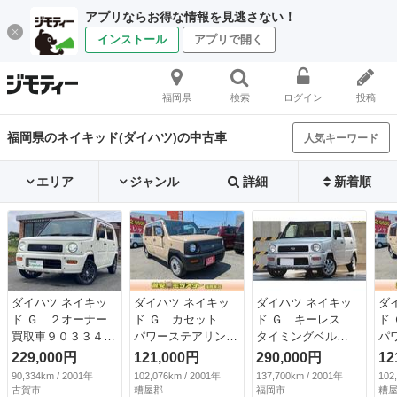
アプリならお得な情報を見逃さない！
インストール
アプリで開く
福岡県
検索
ログイン
投稿
福岡県のネイキッド(ダイハツ)の中古車
人気キーワード
エリア
ジャンル
詳細
新着順
ダイハツ ネイキッ
ダイハツ ネイキッ
ダイハツ ネイキッ
ダ
ド Ｇ ２オーナー
ド Ｇ カセット
ド Ｇ キーレス
ド
買取車９０３３４ｋ
パワーステアリン
タイミングベル
パ
ｍ 禁煙 ＬＥＤヘ
グ キーレス 衝突
ト、 ウォーターポ
グ
229,000円
121,000円
290,000円
12
ッドライト 直営デ
安全ボディ 運転席
ンプ交換済 パワー
安
90,334km / 2001年
102,076km / 2001年
137,700km / 2001年
102
ィーラー記録簿新規
エアバッグ エアコ
ステアリング パワ
エ
古賀市
糟屋郡
福岡市
糟