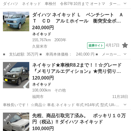
ダイハツ ネイキッド 車検付 令和7年10月まで オートマ ターボ
付車 2000年式 走行11000キロ 色はパールホワイトと艶消しブラック
福岡
筑紫野市
ネイキッド
ターボ
ダイハツ ネイキッド Ｌ ベンチシート Ａ
のツートンカラー タイミングベルト､ウォーターポンプ､ベルト､プラ
Ｔ ＣＤ アルミホイール 衝突安全ボ…
グ､エア...
240,000円
ネイキッド
155,767km
2003年
4月17日
提携サイト
久留米市
■ 支払総額: 35万円 ■ 車両本体価格： 240,000 円 ■ メーカー
名： ダイハツ ■ 車種名： ネイキッド ■ グレード名： Ｌ ベ
福岡
久留米市
ネイキッド
ネイキッド★車検R8.2まで！！☆グレード
ンチシート ＡＴ ＣＤ アルミホイール 衝突安全ボディ エアコ
『メモリアルエディション』★売り切り…
ン パワーステア...
120,000円
ネイキッド
108,000km
その他
福岡市
11月18日
車検長いです！ ☆商品☆ 車名:ネイキッド 年式:H14年式 型式:UA-
L750S 走行距離:108000km 車検:R8.2.9 グレード:メモリアルエディシ
福岡
福岡市
ネイキッド
売り切り
先程、商品引取完了済み。 ポッキリ１０万
ョン エアコン効きます。車検もありです。 傷、色褪せ多数あ...
円（税込）‼️ ダイハツ ネイキッド
100,000円