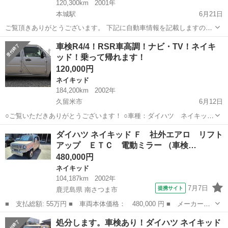
120,300km
2001年
本城駅
6月21日
ご覧頂きありがとうございます。 下記に自動車情報を記載しますの
で ご確認の上ご購入ください。 外装：左リアバンパーに点傷をタッ
福岡
北九州市
本城駅
ネイキッド
タイミングベルト
車検R4/4！RSR車高調！ナビ・TV！ネイキ
チペンした跡があります。その他大きなキズや凹み無く比較的綺麗な
ッド！乗って帰れます！
状態ですが 年式相応の小傷程...
120,000円
ネイキッド
184,200km
2002年
久留米市
6月12日
○ご覧いただきありがとうございます！ ○車種：ダイハツ ネイキッ
ド！ ○グレード：G！ ○カラー：シルバーメタリック！ ○年式：平成14
福岡
久留米市
ネイキッド
走行距離
ダイハツ ネイキッド Ｆ 社外エアロ リフト
年2月！ ○車検：令和4年4月2日まで！車検約2年付で乗っ...
アップ ＥＴＣ 電動ミラー （車検…
480,000円
ネイキッド
104,187km
2002年
7月7日
提携サイト
鹿児島県 南さつま市
■ 支払総額: 55万円 ■ 車両本体価格： 480,000 円 ■ メーカー
名： ダイハツ ■ 車種名： ネイキッド ■ グレード名： Ｆ 社
鹿児島
南さつま市
ネイキッド
処分します。車検あり！ダイハツ ネイキッド
外エアロ リフトアップ ＥＴＣ 電動ミラー ■ 排気量： 660cc