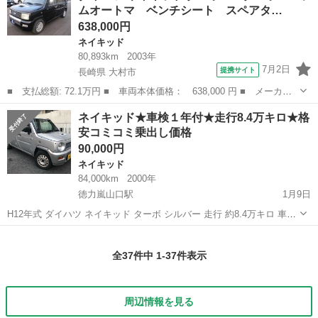
ムオートマ ベンチシート スペアタ…
638,000円
ネイキッド
80,893km
2003年
7月2日
提携サイト
長崎県 大村市
■ 支払総額: 72.1万円 ■ 車両本体価格： 638,000 円 ■ メーカー
名： ダイハツ ■ 車種名： ネイキッド ■ グレード名： ターボ
長崎
大村市
ネイキッド
ネイキッド★車検１年付★走行8.4万キロ★格
Ｆ ターボ コラムオートマ ベンチシート スペアタイヤ 純正ア
安コミコミ乗出し価格
ルミホイール...
90,000円
ネイキッド
84,000km
2000年
徳力嵐山口駅
1月9日
H12年式 ダイハツ ネイキッド ターボ シルバー 走行 約8.4万キロ 車検
31年１月24日までたっぷりあります。 不具合特にありません。 燃費
福岡
北九州市
徳力嵐山口駅
ネイキッド
コミコミ
もよく、いい走りをしています！ エアコンよく効きます。 タイヤ４本
全37件中 1-37件表示
とも溝あり...
周辺情報を見る