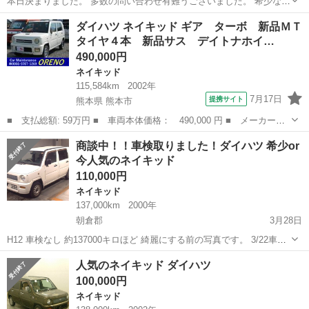
本日決まりました。 多数の問い合わせ有難うございました。 希少なタ
ーボ車、4ＡＴ! Ｇグレード！ 即乗れます！ 走る曲がる止まるの動作
福岡
柳川市
西鉄中島駅
ネイキッド
有り
ダイハツ ネイキッド ギア ターボ 新品ＭＴ
正常！ 当然ですがエアコンも寒いくらい効きます！ 車検令和２年9月
タイヤ４本 新品サス デイトナホイ…
ま...
490,000円
ネイキッド
115,584km
2002年
7月17日
提携サイト
熊本県 熊本市
■ 支払総額: 59万円 ■ 車両本体価格： 490,000 円 ■ メーカー
名： ダイハツ ■ 車種名： ネイキッド ■ グレード名： ギア
熊本
熊本市
ネイキッド
商談中！！車検取りました！ダイハツ 希少or
ターボ 新品ＭＴタイヤ４本 新品サス デイトナホイール コラム
今人気のネイキッド
オートマ エアコ...
110,000円
ネイキッド
137,000km
2000年
朝倉郡
3月28日
H12 車検なし 約137000キロほど 綺麗にする前の写真です。 3/22車検
取得終了致しました。 すぐ乗れます。 小キズなどあり 社外ステレオ
福岡
朝倉郡
ネイキッド
希少
人気のネイキッド ダイハツ
タイミングベルト交換済み 現車確認をおすすめします。 リサイクル...
100,000円
ネイキッド