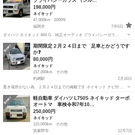
プライバシーガラス （シル…
アリング パ...
198,000円
ネイキッド
47,000km
2000年
福岡市
7月6日
ダイハツ ネイキッド 660 G 純正オーディオ プライバシーガラ
ス （シルバー） クロカン・ＳＵＶ 軽自動車 本体価格 198,000円 年
福岡
福岡市
ネイキッド
クロカン
期間限定２月２４日まで 足車とかどうです
式(初度登録年):2000(H12) 走行距離:4.7万km 修復歴:なし...
か❓
80,000円
ネイキッド
157,000km
その他
朽網駅
2月16日
置き場所がない為、２月２４日までの掲載です ネイキッド ナビ付 車
検 来年２月まで残ってます 写真の様に凹みや色褪せ有ります 足車や
福岡
北九州市
朽網駅
ネイキッド
足車
軽自動車 ダイハツ L750S ネイキッド ターボ
部品取りにいかがですか？ 走る曲がる止まる問題ありません。 現状販
オートマ 車検令和7年10…
売になりますので、...
250,000円
ネイキッド
110,000km
その他
筑紫野市
12月7日