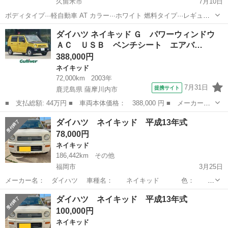
久留米市
7月10日
ボディタイプ···軽自動車 AT カラー···ホワイト 燃料タイプ···レギュラ
ー車 乗り換えの為、7末まで出品 車検2022年10月25日 走行距離
福岡
久留米市
ネイキッド
エンジン
ダイハツ ネイキッド Ｇ パワーウィンドウ
171000km 通勤で使用する為多少伸びます。 エンジンオイルの...
ＡＣ ＵＳＢ ベンチシート エアバ…
388,000円
ネイキッド
72,000km
2003年
7月31日
提携サイト
鹿児島県 薩摩川内市
■ 支払総額: 44万円 ■ 車両本体価格： 388,000 円 ■ メーカー
名： ダイハツ ■ 車種名： ネイキッド ■ グレード名： Ｇ パ
鹿児島
薩摩川内市
ネイキッド
ダイハツ ネイキッド 平成13年式
ワーウィンドウ ＡＣ ＵＳＢ ベンチシート エアバッグＷ 純正
78,000円
フロアマット ハ...
ネイキッド
186,442km
その他
福岡市
3月25日
メーカー名： ダイハツ 車種名： ネイキッド 色： ホ
ワイト 装備： キーレス ETC 年式 ： 2001年 走
福岡
福岡市
ネイキッド
走行距離
ダイハツ ネイキッド 平成13年式
行距離： 187500 km 車検： 令和4年11月...
100,000円
ネイキッド