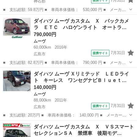
7月31日
提携サイト
神石郡
■ 支払総額: 59.8万円 ■ 車両本体価格： 530,000 円 ■ メーカー
名： ダイハツ ■ 車種名： ムーヴ ■ グレード名： カスタム
広島
神石郡
ムーヴ
ダイハツ ムーヴ カスタム Ｘ バックカメ
Ｘ ４ＷＤ プッシュスタート 衝突軽減ブレーキ オートエアコ
ラ ＥＴＣ ハロゲンライト オートラ…
ン オートライ...
790,000円
ムーヴ
60,000km
2016年
7月31日
提携サイト
広島市
■ 支払総額: 82.8万円 ■ 車両本体価格： 790,000 円 ■ メーカー
名： ダイハツ ■ 車種名： ムーヴ ■ グレード名： カスタム
広島
広島市
ムーヴ
ダイハツ ムーヴ Ｘリミテッド ＬＥＤライ
Ｘ バックカメラ ＥＴＣ ハロゲンライト オートライト フォグ
ト キーレス ワンセグナビＢｌｕｅｔ…
ランプ 純正...
140,000円
ムーヴ
88,000km
2011年
7月31日
提携サイト
広島市
■ 支払総額: 20万円 ■ 車両本体価格： 140,000 円 ■ メーカー
名： ダイハツ ■ 車種名： ムーヴ ■ グレード名： Ｘリミテッ
広島
広島市
ムーヴ
ダイハツ ムーヴ カスタム Ｘ ＶＳスマート
ド ＬＥＤライト キーレス ワンセグナビＢｌｕｅｔｏｏｔｈ対応
セレクションＳＡ 禁煙車 後期モデ…
■ 排気量： ...