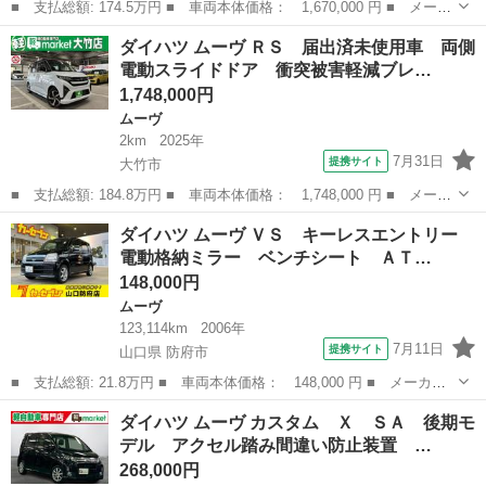
■ 支払総額: 174.5万円 ■ 車両本体価格： 1,670,000 円 ■ メーカ
ー名： ダイハツ ■ 車種名： ムーヴ ■ グレード名： ＲＳ ■
広島
三次市
ムーヴ
ダイハツ ムーヴ ＲＳ 届出済未使用車 両側
排気量： 660cc ■ ドア枚数： 5D ■ ミッション： CVT...
電動スライドドア 衝突被害軽減ブレ…
1,748,000円
ムーヴ
2km
2025年
7月31日
提携サイト
大竹市
■ 支払総額: 184.8万円 ■ 車両本体価格： 1,748,000 円 ■ メーカ
ー名： ダイハツ ■ 車種名： ムーヴ ■ グレード名： ＲＳ 届
広島
大竹市
ムーヴ
ダイハツ ムーヴ ＶＳ キーレスエントリー
出済未使用車 両側電動スライドドア 衝突被害軽減ブレーキ パー
電動格納ミラー ベンチシート ＡＴ…
キングセ...
148,000円
ムーヴ
123,114km
2006年
7月11日
提携サイト
山口県 防府市
■ 支払総額: 21.8万円 ■ 車両本体価格： 148,000 円 ■ メーカー
名： ダイハツ ■ 車種名： ムーヴ ■ グレード名： ＶＳ キー
山口
防府市
ムーヴ
ダイハツ ムーヴ カスタム Ｘ ＳＡ 後期モ
レスエントリー 電動格納ミラー ベンチシート ＡＴ 盗難防止シ
デル アクセル踏み間違い防止装置 …
ステム ＣＤ...
268,000円