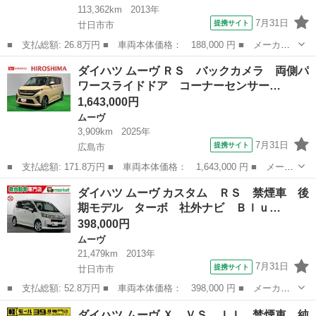
113,362km
2013年
7月31日
提携サイト
廿日市市
■ 支払総額: 26.8万円 ■ 車両本体価格： 188,000 円 ■ メーカー
名： ダイハツ ■ 車種名： ムーヴ ■ グレード名： Ｌ 後期モ
広島
廿日市市
ムーヴ
ダイハツ ムーヴ ＲＳ バックカメラ 両側パ
デル ユーザー下取り車 ＣＶＴ ディスプレイオーディオ Ｂｌｕ
ワースライドドア コーナーセンサー…
ｅｔｏｏｔｈ...
1,643,000円
ムーヴ
3,909km
2025年
7月31日
提携サイト
広島市
■ 支払総額: 171.8万円 ■ 車両本体価格： 1,643,000 円 ■ メーカ
ー名： ダイハツ ■ 車種名： ムーヴ ■ グレード名： ＲＳ バ
広島
広島市
ムーヴ
ダイハツ ムーヴ カスタム ＲＳ 禁煙車 後
ックカメラ 両側パワースライドドア コーナーセンサー 衝突回避
期モデル ターボ 社外ナビ Ｂｌｕ…
支援 ア...
398,000円
ムーヴ
21,479km
2013年
7月31日
提携サイト
廿日市市
■ 支払総額: 52.8万円 ■ 車両本体価格： 398,000 円 ■ メーカー
名： ダイハツ ■ 車種名： ムーヴ ■ グレード名： カスタム
広島
廿日市市
ムーヴ
ダイハツ ムーヴ Ｘ ＶＳ ＩＩ 禁煙車 純