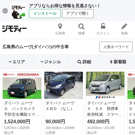
アプリならお得な情報を見逃さない！
インストール
アプリで開く
広島県
検索
ログイン
投稿
広島県のムーヴ(ダイハツ)の中古車
人気キーワード
エリア
ジャンル
詳細
新着順
ダイハツ ムーヴ
ダイハツ ムーヴ
ダイハツ ムーヴ
ダ
Ｇ バックカメラ
４ＷＤ （なし）
Ｘ ＳＡ 禁煙車
Ｇ
予防安全機能スマア
衝突軽減 スマート
ド
シ 両側スライドド
キー ＥＴＣ 純正
ン
1,524,000円
90,000円
492,000円
1,
ア ＬＥＤオートラ
１４インチアルミ
ラ
5,957km / 2025年
200,403km / 2008年
34,650km / 2013年
6,9
イト・フォグラン
オートライト／エア
ラ
福山市
山県郡
福山市
廿