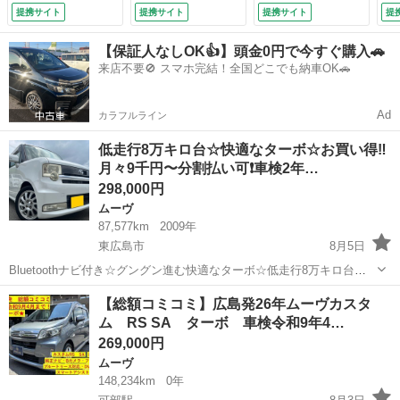
プ 電動パーキング
コン 電動格納ミラ
イ
提携サイト
提携サイト
提携サイト
提
ブレーキ プッシュ
ー 革巻きステアリ
グ
ボタンスタート セ
ング アイドリング
イ
【保証人なしOK👍】頭金0円で今すぐ購入🚗
キュリティアラー
ストップ ＣＤ再
ド
来店不要🚫 スマホ完結！全国どこでも納車OK🚗
ム バックカメラ
生 ＡＵＸ接続
ム
オート電動格納式ド
（車検整備付）
ン
アミラー 助手席側
ン
Ad
カラフルライン
パワースライドドア
ト
ウェルカムオープン
ー
低走行8万キロ台☆快適なターボ☆お買い得‼️
機能 （検10.6）
ス
月々9千円〜分割払い可❗️車検2年…
10
298,000円
ムーヴ
87,577km
2009年
東広島市
8月5日
Bluetoothナビ付き☆グングン進む快適なターボ☆低走行8万キロ台☆
全てコミコミ乗り出し価格‼️分割可❗️ 車検2年付き！【名義変更代込み】
広島
東広島市
ムーヴ
お買い得
【総額コミコミ】広島発26年ムーヴカスタ
車内広い！大人気☆ムーブコンテ カスタムRS☆Bluetoothナビ付き☆
ム RS SA ターボ 車検令和9年4…
走行中...
269,000円
ムーヴ
148,234km
0年