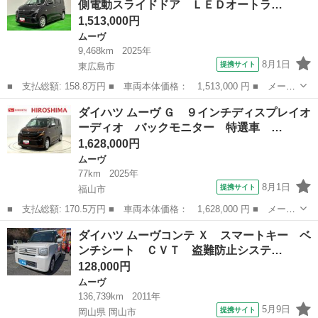
側電動スライドドア ＬＥＤオートラ…
テ パワーウィ...
1,513,000円
ムーヴ
9,468km
2025年
8月1日
提携サイト
東広島市
■ 支払総額: 158.8万円 ■ 車両本体価格： 1,513,000 円 ■ メーカ
ー名： ダイハツ ■ 車種名： ムーヴ ■ グレード名： Ｇ バッ
広島
東広島市
ムーヴ
ダイハツ ムーヴ Ｇ ９インチディスプレイオ
クモニター対応 片側電動スライドドア ＬＥＤオートライト・フォ
ーディオ バックモニター 特選車 …
グランプ...
1,628,000円
ムーヴ
77km
2025年
8月1日
提携サイト
福山市
■ 支払総額: 170.5万円 ■ 車両本体価格： 1,628,000 円 ■ メーカ
ー名： ダイハツ ■ 車種名： ムーヴ ■ グレード名： Ｇ ９イ
広島
福山市
ムーヴ
ダイハツ ムーヴコンテ Ｘ スマートキー ベ
ンチディスプレイオーディオ バックモニター 特選車 ＬＥＤオー
ンチシート ＣＶＴ 盗難防止システ…
トライト...
128,000円
ムーヴ
136,739km
2011年
5月9日
提携サイト
岡山県 岡山市