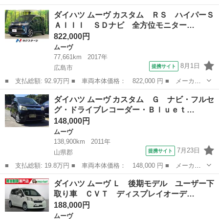
ー名： ダイハツ ■ 車種名： ムーヴ ■ グレード名： ＲＳ 届
広島
大竹市
ムーヴ
ダイハツ ムーヴ カスタム ＲＳ ハイパーＳ
出済未使用車 両側電動スライドドア 衝突被害軽減ブレーキ パー
ＡＩＩＩ ＳＤナビ 全方位モニター…
キングセ...
822,000円
ムーヴ
77,661km
2017年
8月1日
提携サイト
広島市
■ 支払総額: 92.9万円 ■ 車両本体価格： 822,000 円 ■ メーカー
名： ダイハツ ■ 車種名： ムーヴ ■ グレード名： カスタム
広島
広島市
ムーヴ
ダイハツ ムーヴ カスタム Ｇ ナビ・フルセ
ＲＳ ハイパーＳＡＩＩＩ ＳＤナビ 全方位モニター 衝突被害軽
グ・ドライブレコーダー・Ｂｌｕｅｔ…
減システム ...
148,000円
ムーヴ
138,900km
2011年
7月23日
提携サイト
山県郡
■ 支払総額: 19.8万円 ■ 車両本体価格： 148,000 円 ■ メーカー
名： ダイハツ ■ 車種名： ムーヴ ■ グレード名： カスタム
広島
山県郡
ムーヴ
ダイハツ ムーヴ Ｌ 後期モデル ユーザー下
Ｇ ナビ・フルセグ・ドライブレコーダー・Ｂｌｕｅｔｏｏｔｈオー
取り車 ＣＶＴ ディスプレイオーデ…
ディオ・フル...
188,000円
ムーヴ