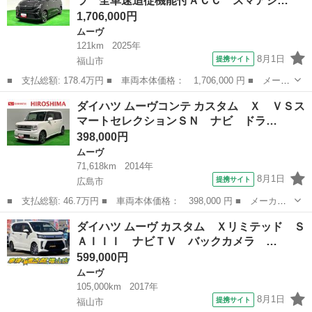
ラ 全車速追従機能付ＡＣＣ スマアシ…
有 ブルートゥース...
1,706,000円
ムーヴ
121km
2025年
8月1日
提携サイト
福山市
■ 支払総額: 178.4万円 ■ 車両本体価格： 1,706,000 円 ■ メーカ
ー名： ダイハツ ■ 車種名： ムーヴ ■ グレード名： ＲＳ タ
広島
福山市
ムーヴ
ダイハツ ムーヴコンテ カスタム Ｘ ＶＳス
ーボ バックカメラ 全車速追従機能付ＡＣＣ スマアシ ＬＥＤオ
マートセレクションＳＮ ナビ ドラ…
ートライ...
398,000円
ムーヴ
71,618km
2014年
8月1日
提携サイト
広島市
■ 支払総額: 46.7万円 ■ 車両本体価格： 398,000 円 ■ メーカー
名： ダイハツ ■ 車種名： ムーヴコンテ ■ グレード名： カス
広島
広島市
ムーヴ
ダイハツ ムーヴ カスタム Ｘリミテッド Ｓ
タム Ｘ ＶＳスマートセレクションＳＮ ナビ ドラレコ ＬＥＤ
ＡＩＩＩ ナビＴＶ バックカメラ …
ヘッドライト...
599,000円
ムーヴ
105,000km
2017年
8月1日
提携サイト
福山市