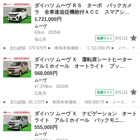
名： ダイハツ ■ 車種名： ムーヴ ■ グレード名： メモリアル
山口
光市
ムーヴ
ダイハツ ムーヴ ＲＳ ターボ バックカメ
エディション スマートキー キーレス エアコン オートマ エア
ラ 全車速追従機能付ＡＣＣ スマアシ…
バッグ パワーステ...
1,721,000円
ムーヴ
42km
2025年
8月1日
提携サイト
福山市
■ 支払総額: 179.9万円 ■ 車両本体価格： 1,721,000 円 ■ メーカ
ー名： ダイハツ ■ 車種名： ムーヴ ■ グレード名： ＲＳ タ
広島
福山市
ムーヴ
ダイハツ ムーヴ Ｘ 運転席シートヒーター
ーボ バックカメラ 全車速追従機能付ＡＣＣ スマアシ ＬＥＤオ
アルミホイール オートライト プッ…
ートライ...
568,000円
ムーヴ
47,378km
2016年
8月1日
提携サイト
広島市
■ 支払総額: 65.1万円 ■ 車両本体価格： 568,000 円 ■ メーカー
名： ダイハツ ■ 車種名： ムーヴ ■ グレード名： Ｘ 運転席
広島
広島市
ムーヴ
ダイハツ ムーヴ Ｘ ナビゲーション オート
シートヒーター アルミホイール オートライト プッシュボタンス
ライト アルミホイール バックモニ…
タート セキ...
555,000円
ムーヴ