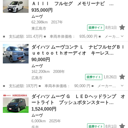
ＡＩＩＩ フルセグ メモリーナビ …
転席助手席エ...
935,000円
ムーヴ
62,398km
2017年
8月1日
提携サイト
東広島市
■ 支払総額: 101.4万円 ■ 車両本体価格： 935,000 円 ■ メーカー
名： ダイハツ ■ 車種名： ムーヴ ■ グレード名： カスタム
広島
東広島市
ムーヴ
ダイハツ ムーヴコンテ Ｌ ナビフルセグＢｌ
Ｘリミテッド ＳＡＩＩＩ フルセグ メモリーナビ ＤＶＤ再生
ｕｅｔｏｏｔｈオーディオ キーレス…
ミュージッ...
90,000円
ムーヴ
162,200km
2008年
1月26日
提携サイト
広島市
■ 支払総額: 19万円 ■ 車両本体価格： 90,000 円 ■ メーカー
名： ダイハツ ■ 車種名： ムーヴコンテ ■ グレード名： Ｌ
広島
広島市
ムーヴ
ダイハツ ムーヴ Ｇ ＬＥＤヘッドランプ オ
ナビフルセグＢｌｕｅｔｏｏｔｈオーディオ キーレス タイヤ８分
ートライト プッシュボタンスタート…
山 ■ 排気量： ...
1,524,000円
ムーヴ
6,000km
2025年
8月1日
提携サイト
呉市