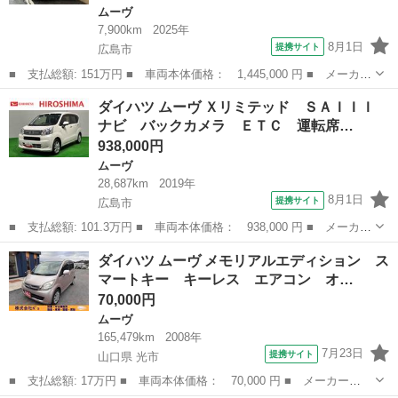
ムーヴ
7,900km
2025年
8月1日
提携サイト
広島市
■ 支払総額: 151万円 ■ 車両本体価格： 1,445,000 円 ■ メーカー
名： ダイハツ ■ 車種名： ムーヴ ■ グレード名： ＲＳ Ｒ
広島
広島市
ムーヴ
ダイハツ ムーヴ Ｘリミテッド ＳＡＩＩＩ
Ｓ ターボ フルセグＴＶナビ 全方位カメラ付き ドライブレコー
ナビ バックカメラ ＥＴＣ 運転席…
ダー ＥＴＣ...
938,000円
ムーヴ
28,687km
2019年
8月1日
提携サイト
広島市
■ 支払総額: 101.3万円 ■ 車両本体価格： 938,000 円 ■ メーカー
名： ダイハツ ■ 車種名： ムーヴ ■ グレード名： Ｘリミテッ
広島
広島市
ムーヴ
ダイハツ ムーヴ メモリアルエディション ス
ド ＳＡＩＩＩ ナビ バックカメラ ＥＴＣ 運転席シートヒータ
マートキー キーレス エアコン オ…
ー アルミ...
70,000円
ムーヴ
165,479km
2008年
7月23日
提携サイト
山口県 光市
■ 支払総額: 17万円 ■ 車両本体価格： 70,000 円 ■ メーカー