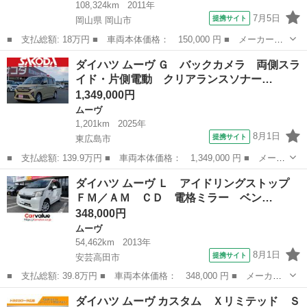
108,324km
2011年
7月5日
提携サイト
岡山県 岡山市
■ 支払総額: 18万円 ■ 車両本体価格： 150,000 円 ■ メーカー
名： ダイハツ ■ 車種名： ムーヴ ■ グレード名： Ｘ ドライ
岡山
岡山市
ムーヴ
ダイハツ ムーヴ Ｇ バックカメラ 両側スラ
ブレコーダー ＥＴＣ ナビ ＴＶ スマートキー アイドリングス
イド・片側電動 クリアランスソナー…
トップ 電動格納...
1,349,000円
ムーヴ
1,201km
2025年
8月1日
提携サイト
東広島市
■ 支払総額: 139.9万円 ■ 車両本体価格： 1,349,000 円 ■ メーカ
ー名： ダイハツ ■ 車種名： ムーヴ ■ グレード名： Ｇ バッ
広島
東広島市
ムーヴ
ダイハツ ムーヴ Ｌ アイドリングストップ
クカメラ 両側スライド・片側電動 クリアランスソナー 衝突被害
ＦＭ／ＡＭ ＣＤ 電格ミラー ベン…
軽減シス...
348,000円
ムーヴ
54,462km
2013年
8月1日
提携サイト
安芸高田市
■ 支払総額: 39.8万円 ■ 車両本体価格： 348,000 円 ■ メーカー
名： ダイハツ ■ 車種名： ムーヴ ■ グレード名： Ｌ アイド
広島
安芸高田市
ムーヴ
ダイハツ ムーヴ カスタム Ｘリミテッド Ｓ
リングストップ ＦＭ／ＡＭ ＣＤ 電格ミラー ベンチシート 運