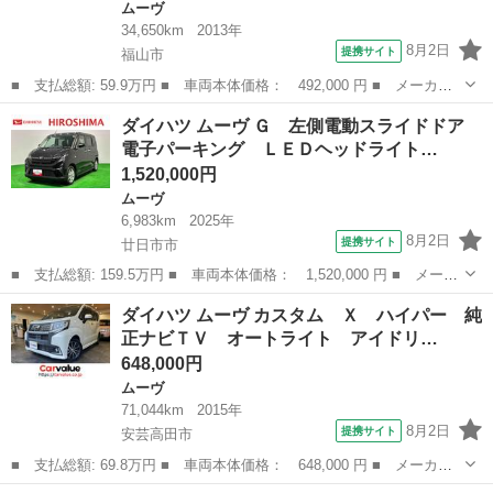
ムーヴ
34,650km
2013年
8月2日
提携サイト
福山市
■ 支払総額: 59.9万円 ■ 車両本体価格： 492,000 円 ■ メーカー
名： ダイハツ ■ 車種名： ムーヴ ■ グレード名： Ｘ ＳＡ
広島
福山市
ムーヴ
ダイハツ ムーヴ Ｇ 左側電動スライドドア
禁煙車 衝突軽減 スマートキー ＥＴＣ 純正１４インチアルミ
電子パーキング ＬＥＤヘッドライト…
オートライト...
1,520,000円
ムーヴ
6,983km
2025年
8月2日
提携サイト
廿日市市
■ 支払総額: 159.5万円 ■ 車両本体価格： 1,520,000 円 ■ メーカ
ー名： ダイハツ ■ 車種名： ムーヴ ■ グレード名： Ｇ 左側
広島
廿日市市
ムーヴ
ダイハツ ムーヴ カスタム Ｘ ハイパー 純
電動スライドドア 電子パーキング ＬＥＤヘッドライト バックカ
正ナビＴＶ オートライト アイドリ…
メラ ス...
648,000円
ムーヴ
71,044km
2015年
8月2日
提携サイト
安芸高田市
■ 支払総額: 69.8万円 ■ 車両本体価格： 648,000 円 ■ メーカー
名： ダイハツ ■ 車種名： ムーヴ ■ グレード名： カスタム