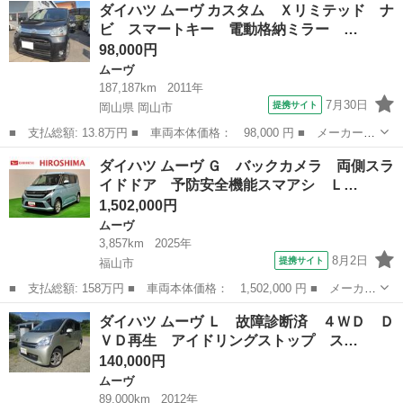
広島
安芸高田市
ムーヴ
ダイハツ ムーヴ カスタム Ｘリミテッド ナ
Ｘ ハイパー 純正ナビＴＶ オートライト アイドリングストッ
ビ スマートキー 電動格納ミラー …
プ 電格ミラー...
98,000円
ムーヴ
187,187km
2011年
7月30日
提携サイト
岡山県 岡山市
■ 支払総額: 13.8万円 ■ 車両本体価格： 98,000 円 ■ メーカー
名： ダイハツ ■ 車種名： ムーヴ ■ グレード名： カスタム
岡山
岡山市
ムーヴ
ダイハツ ムーヴ Ｇ バックカメラ 両側スラ
Ｘリミテッド ナビ スマートキー 電動格納ミラー ベンチシー
イドドア 予防安全機能スマアシ Ｌ…
ト ＣＶＴ ミュ...
1,502,000円
ムーヴ
3,857km
2025年
8月2日
提携サイト
福山市
■ 支払総額: 158万円 ■ 車両本体価格： 1,502,000 円 ■ メーカー
名： ダイハツ ■ 車種名： ムーヴ ■ グレード名： Ｇ バック
広島
福山市
ムーヴ
ダイハツ ムーヴ Ｌ 故障診断済 ４ＷＤ Ｄ
カメラ 両側スライドドア 予防安全機能スマアシ ＬＥＤオートラ
ＶＤ再生 アイドリングストップ ス…
イト・フォ...
140,000円
ムーヴ
89,000km
2012年