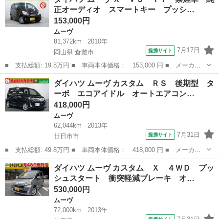
ＲＳ 禁煙車 後期モデル ターボ 社外ナビ Ｂｌｕｅｔｏｏｔｈ
正オーディオ スマートキー プッシ…
オーディオ ...
153,000円
ムーヴ
81,372km
2010年
7月17日
提携サイト
岡山県 倉敷市
■ 支払総額: 19.8万円 ■ 車両本体価格： 153,000 円 ■ メーカー
名： ダイハツ ■ 車種名： ムーヴ ■ グレード名： Ｘ ＶＳ
岡山
倉敷市
ムーヴ
ダイハツ ムーヴ カスタム ＲＳ 後期型 タ
ＩＩ 禁煙車 純正オーディオ スマートキー プッシュスタート
ーボ エコアイドル オートエアコン…
ＡＵＴＯエア...
418,000円
ムーヴ
62,044km
2013年
7月31日
提携サイト
廿日市市
■ 支払総額: 49.8万円 ■ 車両本体価格： 418,000 円 ■ メーカー
名： ダイハツ ■ 車種名： ムーヴ ■ グレード名： カスタム
広島
廿日市市
ムーヴ
ダイハツ ムーヴ カスタム Ｘ ４ＷＤ プッ
ＲＳ 後期型 ターボ エコアイドル オートエアコン ベンチシー
シュスタート 衝突軽減ブレーキ オ…
ト ＡＢＳ ...
530,000円
ムーヴ
72,000km
2013年