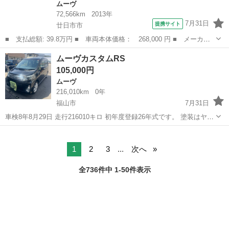
ムーヴ
72,566km
2013年
7月31日
提携サイト
廿日市市
■ 支払総額: 39.8万円 ■ 車両本体価格： 268,000 円 ■ メーカー
名： ダイハツ ■ 車種名： ムーヴ ■ グレード名： カスタム
広島
廿日市市
ムーヴ
ムーヴカスタムRS
Ｘ ＳＡ 後期モデル アクセル踏み間違い防止装置 横滑り防止装
105,000円
置 エコアイ...
ムーヴ
216,010km
0年
福山市
7月31日
車検8年8月29日 走行216010キロ 初年度登録26年式です。 塗装はヤレ
もなく綺麗です。 5枚目の写真のように左サイドステップに傷があり
広島
福山市
ムーヴ
ます。 エンジン・CVT・エアコン問題ないです。 気になる事はきいて
下...
1
2
3
...
次へ
全736件中 1-50件表示