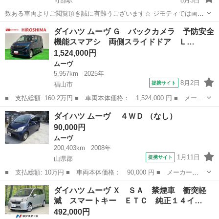
可部駅
8月3日
数ある車両よりご閲覧頂き誠に有難うございます☆ ジモティでは画像
が少ないですが、カーセンサー、グーネット、車選び.comに多数画像
広島
広島市
可部駅
ムーヴ
ダイハツ ムーヴ Ｇ バックカメラ 予防安全
掲載しております。ネットで『プライムゲート 広島』などで検索頂
機能スマアシ 両側スライドドア Ｌ…
くとヒットしますので是非閲...
1,524,000円
ムーヴ
5,957km
2025年
8月2日
提携サイト
福山市
■ 支払総額: 160.2万円 ■ 車両本体価格： 1,524,000 円 ■ メーカ
ー名： ダイハツ ■ 車種名： ムーヴ ■ グレード名： Ｇ バッ
広島
福山市
ムーヴ
ダイハツ ムーヴ ４ＷＤ （なし）
クカメラ 予防安全機能スマアシ 両側スライドドア ＬＥＤオート
90,000円
ライト・...
ムーヴ
200,403km
2008年
1月11日
提携サイト
山県郡
■ 支払総額: 10万円 ■ 車両本体価格： 90,000 円 ■ メーカー
名： ダイハツ ■ 車種名： ムーヴ ■ グレード名： ４ＷＤ
広島
山県郡
ムーヴ
ダイハツ ムーヴ Ｘ ＳＡ 禁煙車 衝突軽
■ 排気量： 660cc ■ ドア枚数： 5D ■ ミッション： インパネ
減 スマートキー ＥＴＣ 純正１４イ…
AT ...
492,000円