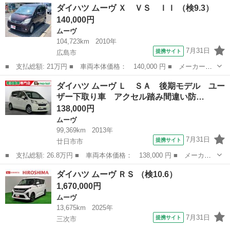
広島
府中市
ムーヴ
ダイハツ ムーヴ Ｘ ＶＳ ＩＩ （検9.3）
ＩＩ ドライブレコーダー ＥＴＣ バックカメラ ナビ ＢＴオー
140,000円
ディオ クリアラ...
ムーヴ
104,723km
2010年
7月31日
提携サイト
広島市
■ 支払総額: 21万円 ■ 車両本体価格： 140,000 円 ■ メーカー
名： ダイハツ ■ 車種名： ムーヴ ■ グレード名： Ｘ ＶＳ
広島
広島市
ムーヴ
ダイハツ ムーヴ Ｌ ＳＡ 後期モデル ユー
ＩＩ ■ 排気量： 660cc ■ ドア枚数： 5D ■ ミッション： AT4...
ザー下取り車 アクセル踏み間違い防…
138,000円
ムーヴ
99,369km
2013年
7月31日
提携サイト
廿日市市
■ 支払総額: 26.8万円 ■ 車両本体価格： 138,000 円 ■ メーカー
名： ダイハツ ■ 車種名： ムーヴ ■ グレード名： Ｌ ＳＡ
広島
廿日市市
ムーヴ
ダイハツ ムーヴ ＲＳ （検10.6）
後期モデル ユーザー下取り車 アクセル踏み間違い防止装置 横滑
1,670,000円
り防止装置 ...
ムーヴ
13,675km
2025年
7月31日
提携サイト
三次市