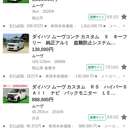
ムーヴ
3km
2025年
8月1日
提携サイト
福山市
■ 支払総額: 188.8万円 ■ 車両本体価格： 1,810,000 円 ■ メーカ
ー名： ダイハツ ■ 車種名： ムーヴ ■ グレード名： ＲＳ 全
広島
福山市
ムーヴ
ダイハツ ムーヴコンテ カスタム Ｘ キーフ
方位モニター対応カメラ 衝突回避支援 アダプティブクルーズ タ
リー 純正アルミ 盗難防止システム…
ーボエン...
130,000円
ムーヴ
169,123km
2009年
7月14日
提携サイト
岡山県 倉敷市
■ 支払総額: 18万円 ■ 車両本体価格： 130,000 円 ■ メーカー
名： ダイハツ ■ 車種名： ムーヴコンテ ■ グレード名： カス
岡山
倉敷市
ムーヴ
ダイハツ ムーヴ カスタム ＲＳ ハイパーＳ
タム Ｘ キーフリー 純正アルミ 盗難防止システム 衝突安全ボ
ＡＩＩ ナビ バックモニター ＬＥ…
ディ オートエア...
888,000円
ムーヴ
45,287km
2016年
8月1日
提携サイト
呉市
■ 支払総額: 95.9万円 ■ 車両本体価格： 888,000 円 ■ メーカー