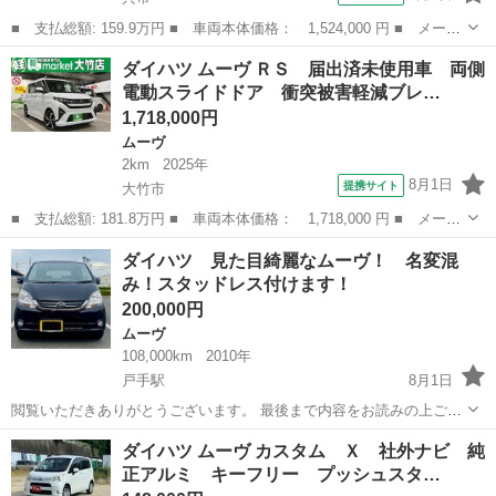
■ 支払総額: 159.9万円 ■ 車両本体価格： 1,524,000 円 ■ メーカ
ー名： ダイハツ ■ 車種名： ムーヴ ■ グレード名： Ｇ ＬＥ
広島
呉市
ムーヴ
ダイハツ ムーヴ ＲＳ 届出済未使用車 両側
Ｄヘッドランプ オートライト プッシュボタンスタート セキュリ
電動スライドドア 衝突被害軽減ブレ…
ティアラ...
1,718,000円
ムーヴ
2km
2025年
8月1日
提携サイト
大竹市
■ 支払総額: 181.8万円 ■ 車両本体価格： 1,718,000 円 ■ メーカ
ー名： ダイハツ ■ 車種名： ムーヴ ■ グレード名： ＲＳ 届
広島
大竹市
ムーヴ
ダイハツ 見た目綺麗なムーヴ！ 名変混
出済未使用車 両側電動スライドドア 衝突被害軽減ブレーキ パー
み！スタッドレス付けます！
キングセ...
200,000円
ムーヴ
108,000km
2010年
戸手駅
8月1日
閲覧いただきありがとうございます。 最後まで内容をお読みの上ご検
討下さい。 2025年1月に車検を受けて購入、通勤及び営業車両で使用
広島
福山市
戸手駅
ムーヴ
車両
ダイハツ ムーヴ カスタム Ｘ 社外ナビ 純
している車両でしたが、会社から営業車両を受け不要となりました。
正アルミ キーフリー プッシュスタ…
田舎に上がる時の使用も考えま...