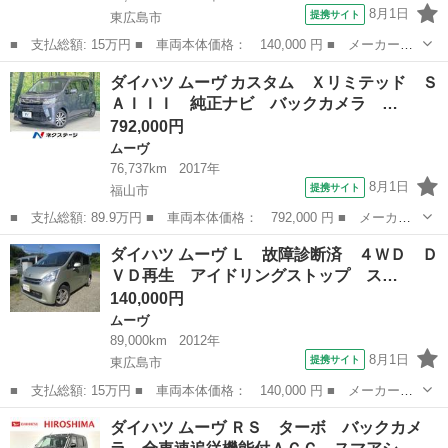
8月1日
提携サイト
東広島市
■ 支払総額: 15万円 ■ 車両本体価格： 140,000 円 ■ メーカー
名： ダイハツ ■ 車種名： ムーヴ ■ グレード名： Ｌ 故障診
広島
東広島市
ムーヴ
ダイハツ ムーヴ カスタム Ｘリミテッド Ｓ
断済 ４ＷＤ ＤＶＤ再生 アイドリングストップ スタッドレス
ＡＩＩＩ 純正ナビ バックカメラ …
有 ブルートゥース...
792,000円
ムーヴ
76,737km
2017年
8月1日
提携サイト
福山市
■ 支払総額: 89.9万円 ■ 車両本体価格： 792,000 円 ■ メーカー
名： ダイハツ ■ 車種名： ムーヴ ■ グレード名： カスタム
広島
福山市
ムーヴ
ダイハツ ムーヴ Ｌ 故障診断済 ４ＷＤ Ｄ
Ｘリミテッド ＳＡＩＩＩ 純正ナビ バックカメラ 衝突軽減 禁
ＶＤ再生 アイドリングストップ ス…
煙車 シート...
140,000円
ムーヴ
89,000km
2012年
8月1日
提携サイト
東広島市
■ 支払総額: 15万円 ■ 車両本体価格： 140,000 円 ■ メーカー
名： ダイハツ ■ 車種名： ムーヴ ■ グレード名： Ｌ 故障診
広島
東広島市
ムーヴ
ダイハツ ムーヴ ＲＳ ターボ バックカメ
断済 ４ＷＤ ＤＶＤ再生 アイドリングストップ スタッドレス