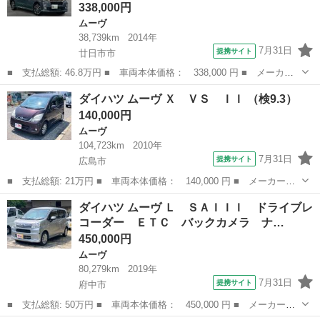
338,000円
ムーヴ
38,739km
2014年
7月31日
提携サイト
廿日市市
■ 支払総額: 46.8万円 ■ 車両本体価格： 338,000 円 ■ メーカー
名： ダイハツ ■ 車種名： ムーヴ ■ グレード名： カスタム
広島
廿日市市
ムーヴ
ダイハツ ムーヴ Ｘ ＶＳ ＩＩ （検9.3）
Ｘ ＶＳスマートセレクションＳＡ 禁煙車 後期モデル 純正ナ
140,000円
ビ バックカメ...
ムーヴ
104,723km
2010年
7月31日
提携サイト
広島市
■ 支払総額: 21万円 ■ 車両本体価格： 140,000 円 ■ メーカー
名： ダイハツ ■ 車種名： ムーヴ ■ グレード名： Ｘ ＶＳ
広島
広島市
ムーヴ
ダイハツ ムーヴ Ｌ ＳＡＩＩＩ ドライブレ
ＩＩ ■ 排気量： 660cc ■ ドア枚数： 5D ■ ミッション： AT4...
コーダー ＥＴＣ バックカメラ ナ…
450,000円
ムーヴ
80,279km
2019年
7月31日
提携サイト
府中市
■ 支払総額: 50万円 ■ 車両本体価格： 450,000 円 ■ メーカー
名： ダイハツ ■ 車種名： ムーヴ ■ グレード名： Ｌ ＳＡＩ