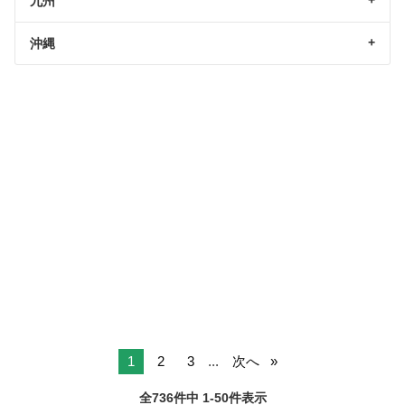
九州
沖縄
1
2
3
...
次へ
全736件中 1-50件表示