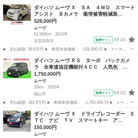
名： ダイハツ ■ 車種名： ムーヴ ■ グレード名： カスタム
広島
呉市
ムーヴ
ダイハツ ムーヴ Ｘ ＳＡ ４ＷＤ スマート
ＲＳ ハイパーＳＡＩＩ ナビ バックモニター ＬＥＤオートハイ
アシスト Ｂカメラ 衝突被害軽減装…
ビーム・フォ...
526,000円
ムーヴ
52,560km
2013年
8月1日
提携サイト
安芸高田市
■ 支払総額: 59.8万円 ■ 車両本体価格： 526,000 円 ■ メーカー
名： ダイハツ ■ 車種名： ムーヴ ■ グレード名： Ｘ ＳＡ
広島
安芸高田市
ムーヴ
ダイハツ ムーヴ ＲＳ ターボ バックカメ
４ＷＤ スマートアシスト Ｂカメラ 衝突被害軽減装置 アクセル
ラ 全車速追従機能付ＡＣＣ 人気色 …
踏み間違い防...
1,750,000円
ムーヴ
20km
2025年
8月1日
提携サイト
福山市
■ 支払総額: 182.8万円 ■ 車両本体価格： 1,750,000 円 ■ メーカ
ー名： ダイハツ ■ 車種名： ムーヴ ■ グレード名： ＲＳ タ
広島
福山市
ムーヴ
ダイハツ ムーヴ Ｘ ドライブレコーダー Ｅ
ーボ バックカメラ 全車速追従機能付ＡＣＣ 人気色 ＬＥＤオー
ＴＣ ナビ ＴＶ スマートキー ア…
トライト...
150,000円
ムーヴ