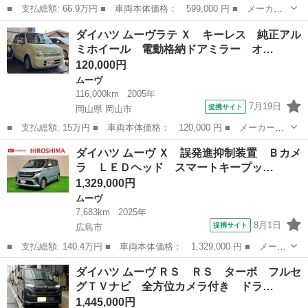
■ 支払総額: 66.9万円 ■ 車両本体価格： 599,000 円 ■ メーカー
名： ダイハツ ■ 車種名： ムーヴ ■ グレード名： カスタム
広島
福山市
ムーヴ
ダイハツ ムーヴラテ Ｘ キーレス 純正アル
Ｘリミテッド ＳＡＩＩＩ ナビＴＶ バックカメラ ドライブレコ
ミホイール 電動格納ドアミラー オ…
ーダー シー...
120,000円
ムーヴ
116,000km
2005年
7月19日
提携サイト
岡山県 岡山市
■ 支払総額: 15万円 ■ 車両本体価格： 120,000 円 ■ メーカー
名： ダイハツ ■ 車種名： ムーヴラテ ■ グレード名： Ｘ キ
岡山
岡山市
ムーヴ
ダイハツ ムーヴ Ｘ 誤発進抑制装置 Ｂカメ
ーレス 純正アルミホイール 電動格納ドアミラー オートエアコ
ラ ＬＥＤヘッド スマートキープッ…
ン ＣＤデッキ ■...
1,329,000円
ムーヴ
7,683km
2025年
8月1日
提携サイト
広島市
■ 支払総額: 140.4万円 ■ 車両本体価格： 1,329,000 円 ■ メーカ
ー名： ダイハツ ■ 車種名： ムーヴ ■ グレード名： Ｘ 誤発
広島
広島市
ムーヴ
ダイハツ ムーヴ ＲＳ ＲＳ ターボ フルセ
進抑制装置 Ｂカメラ ＬＥＤヘッド スマートキープッシュスター
グＴＶナビ 全方位カメラ付き ドラ…
ト 衝突...
1,445,000円