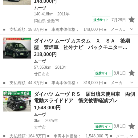
148,000円
ムーヴ
140,418km
2011年
7月28日
提携サイト
岡山県 倉敷市
■ 支払総額: 19.8万円 ■ 車両本体価格： 148,000 円 ■ メーカー
名： ダイハツ ■ 車種名： ムーヴ ■ グレード名： カスタム
岡山
倉敷市
ムーヴ
ダイハツ ムーヴ カスタム Ｘ ＳＡ 後期
Ｘ 社外ナビ 純正アルミ キーフリー プッシュスタート ＥＴ
型 禁煙車 社外ナビ バックモニター…
Ｃ 盗難防止シ...
318,000円
ムーヴ
57,353km
2013年
8月1日
提携サイト
廿日市市
■ 支払総額: 44.8万円 ■ 車両本体価格： 318,000 円 ■ メーカー
名： ダイハツ ■ 車種名： ムーヴ ■ グレード名： カスタム
広島
廿日市市
ムーヴ
ダイハツ ムーヴ ＲＳ 届出済未使用車 両側
Ｘ ＳＡ 後期型 禁煙車 社外ナビ バックモニター アクセル踏
電動スライドドア 衝突被害軽減ブレ…
み間違い防止...
1,548,000円
ムーヴ
3km
2025年
8月1日
提携サイト
大竹市
■ 支払総額: 164.8万円 ■ 車両本体価格： 1,548,000 円 ■ メーカ