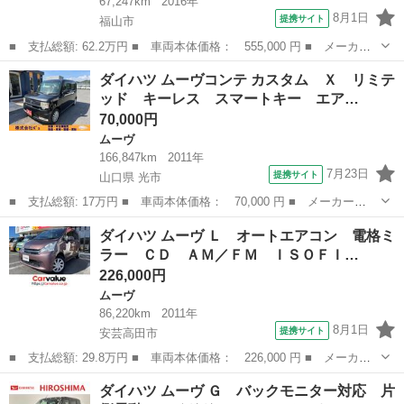
67,247km
2016年
8月1日
提携サイト
福山市
■ 支払総額: 62.2万円 ■ 車両本体価格： 555,000 円 ■ メーカー
名： ダイハツ ■ 車種名： ムーヴ ■ グレード名： Ｘ ナビゲ
広島
福山市
ムーヴ
ダイハツ ムーヴコンテ カスタム Ｘ リミテ
ーション オートライト アルミホイール バックモニター スマー
ッド キーレス スマートキー エア…
トキー アル...
70,000円
ムーヴ
166,847km
2011年
7月23日
提携サイト
山口県 光市
■ 支払総額: 17万円 ■ 車両本体価格： 70,000 円 ■ メーカー
名： ダイハツ ■ 車種名： ムーヴコンテ ■ グレード名： カス
山口
光市
ムーヴ
ダイハツ ムーヴ Ｌ オートエアコン 電格ミ
タム Ｘ リミテッド キーレス スマートキー エアコン エアバ
ラー ＣＤ ＡＭ／ＦＭ ＩＳＯＦＩ…
ッグ オートマ パ...
226,000円
ムーヴ
86,220km
2011年
8月1日
提携サイト
安芸高田市
■ 支払総額: 29.8万円 ■ 車両本体価格： 226,000 円 ■ メーカー
名： ダイハツ ■ 車種名： ムーヴ ■ グレード名： Ｌ オート
広島
安芸高田市
ムーヴ
ダイハツ ムーヴ Ｇ バックモニター対応 片
エアコン 電格ミラー ＣＤ ＡＭ／ＦＭ ＩＳＯＦＩＸ パワス