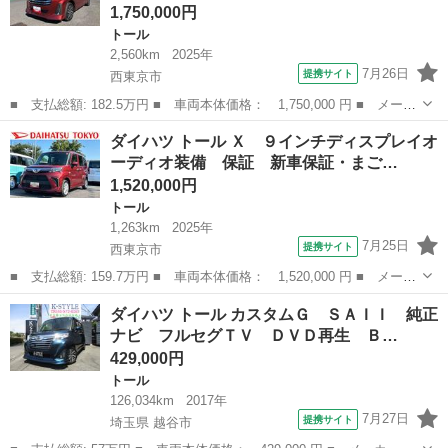
1,750,000円
トール
2,560km
2025年
7月26日
提携サイト
西東京市
■ 支払総額: 182.5万円 ■ 車両本体価格： 1,750,000 円 ■ メーカ
ー名： ダイハツ ■ 車種名： トール ■ グレード名： カスタム
東京
西東京市
トール
ダイハツ トール Ｘ ９インチディスプレイオ
Ｇ ９インチディスプレイオーディオ パノラマモニター 保証 新
ーディオ装備 保証 新車保証・まご…
車保証・...
1,520,000円
トール
1,263km
2025年
7月25日
提携サイト
西東京市
■ 支払総額: 159.7万円 ■ 車両本体価格： 1,520,000 円 ■ メーカ
ー名： ダイハツ ■ 車種名： トール ■ グレード名： Ｘ ９イ
東京
西東京市
トール
ダイハツ トール カスタムＧ ＳＡＩＩ 純正
ンチディスプレイオーディオ装備 保証 新車保証・まごころ保証
ナビ フルセグＴＶ ＤＶＤ再生 Ｂ…
１年間・...
429,000円
トール
126,034km
2017年
7月27日
提携サイト
埼玉県 越谷市