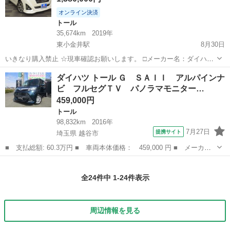
オンライン決済
トール
35,674km
2019年
東小金井駅
8月30日
いきなり購入禁止 ☆現車確認お願いします。 □メーカー名：ダイハツ
□車種名：トール □グレード：カスタムGターボSA3 □年式：H31年式
東京
武蔵野市
東小金井駅
トール
ドラレコ
ダイハツ トール Ｇ ＳＡＩＩ アルパインナ
（R１年） □走行距離：35,674ｋｍ □車検：R8年2月 □...
ビ フルセグＴＶ パノラマモニター…
459,000円
トール
98,832km
2016年
7月27日
提携サイト
埼玉県 越谷市
■ 支払総額: 60.3万円 ■ 車両本体価格： 459,000 円 ■ メーカー
名： ダイハツ ■ 車種名： トール ■ グレード名： Ｇ ＳＡＩ
埼玉
越谷市
トール
Ｉ アルパインナビ フルセグＴＶ パノラマモニター バックカメ
全24件中 1-24件表示
ラ ＤＶＤ再...
周辺情報を見る