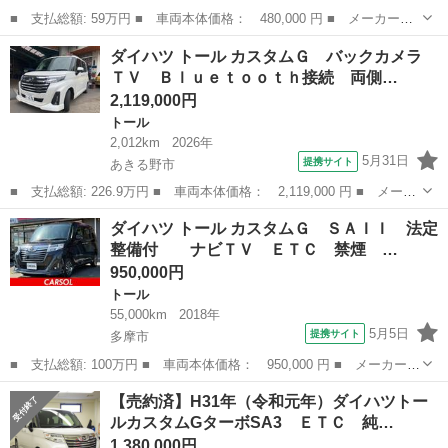
■ 支払総額: 59万円 ■ 車両本体価格： 480,000 円 ■ メーカー
名： ダイハツ ■ 車種名： トール ■ グレード名： Ｇ ＳＡＩ
神奈川
厚木市
トール
ダイハツ トール カスタムＧ バックカメラ
Ｉ バックカメラ プッシュスタート ＥＴＣ クルーズコントロー
ＴＶ Ｂｌｕｅｔｏｏｔｈ接続 両側…
ル 両側パワース...
2,119,000円
トール
2,012km
2026年
5月31日
提携サイト
あきる野市
■ 支払総額: 226.9万円 ■ 車両本体価格： 2,119,000 円 ■ メーカ
ー名： ダイハツ ■ 車種名： トール ■ グレード名： カスタム
東京
あきる野市
トール
ダイハツ トール カスタムＧ ＳＡＩＩ 法定
Ｇ バックカメラ ＴＶ Ｂｌｕｅｔｏｏｔｈ接続 両側電動スライ
整備付 ナビＴＶ ＥＴＣ 禁煙 …
ドドア ...
950,000円
トール
55,000km
2018年
5月5日
提携サイト
多摩市
■ 支払総額: 100万円 ■ 車両本体価格： 950,000 円 ■ メーカー
名： ダイハツ ■ 車種名： トール ■ グレード名： カスタム
東京
多摩市
トール
【売約済】H31年（令和元年）ダイハツトー
Ｇ ＳＡＩＩ 法定整備付 ナビＴＶ ＥＴＣ 禁煙 両側電動ス
ルカスタムGターボSA3 ＥＴＣ 純…
ライドドア ■ ...
1,380,000円