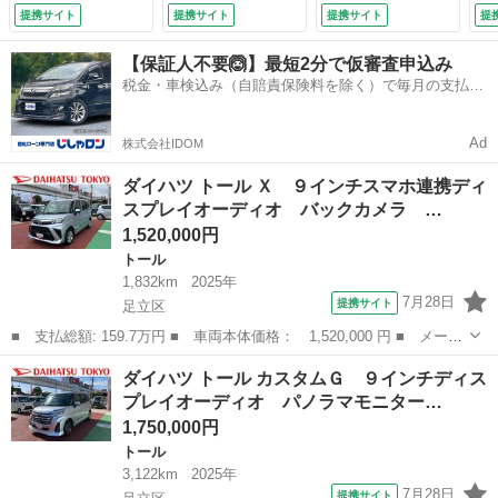
後コーナーセンサ
ＣＣ ＡＤＢ 両側
ーディオ装備・パノ
Ｄ
提携サイト
提携サイト
提携サイト
提
ー 両側スライドド
電動スライドドア
ラマカメラ・ドラレ
Ｂ
ア左側電動 ＦＭ／
電動パーキングブレ
コ・ＥＴＣ装備
オ
【保証人不要🙆】最短2分で仮審査申込み
ＡＭラジオ 電動格
ーキ オートブレー
（検8.12）
ブ
税金・車検込み（自賠責保険料を除く）で毎月の支払額
納ミラー パワーウ
キホールド機能 ア
発
は一定の自社ローン🚗
ィンドウ ＵＳＢ入
イドリングストッ
Ｔ
力端子 （検10.12）
プ 前後コーナーセ
ラ
Ad
株式会社IDOM
ンサー 電動格納ミ
整
ラー パワーウィン
ダイハツ トール Ｘ ９インチスマホ連携ディ
ドウ （検10.11）
スプレイオーディオ バックカメラ …
1,520,000円
トール
1,832km
2025年
7月28日
提携サイト
足立区
■ 支払総額: 159.7万円 ■ 車両本体価格： 1,520,000 円 ■ メーカ
ー名： ダイハツ ■ 車種名： トール ■ グレード名： Ｘ ９イ
東京
足立区
トール
ダイハツ トール カスタムＧ ９インチディス
ンチスマホ連携ディスプレイオーディオ バックカメラ 保証１年
プレイオーディオ パノラマモニター…
間・距離無...
1,750,000円
トール
3,122km
2025年
7月28日
提携サイト