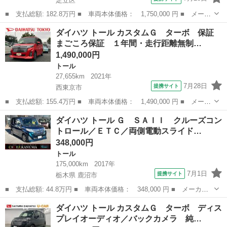
足立区
■ 支払総額: 182.8万円 ■ 車両本体価格： 1,750,000 円 ■ メーカ
ー名： ダイハツ ■ 車種名： トール ■ グレード名： カスタム
東京
足立区
トール
ダイハツ トール カスタムＧ ターボ 保証
Ｇ ９インチディスプレイオーディオ パノラマモニター 保証１年
まごころ保証 １年間・走行距離無制…
間・距離...
1,490,000円
トール
27,655km
2021年
7月28日
提携サイト
西東京市
■ 支払総額: 155.4万円 ■ 車両本体価格： 1,490,000 円 ■ メーカ
ー名： ダイハツ ■ 車種名： トール ■ グレード名： カスタム
東京
西東京市
トール
ダイハツ トール Ｇ ＳＡＩＩ クルーズコン
Ｇ ターボ 保証 まごころ保証 １年間・走行距離無制限付き・９
トロール／ＥＴＣ／両側電動スライド…
インチデ...
348,000円
トール
175,000km
2017年
7月1日
提携サイト
栃木県 鹿沼市
■ 支払総額: 44.8万円 ■ 車両本体価格： 348,000 円 ■ メーカー
名： ダイハツ ■ 車種名： トール ■ グレード名： Ｇ ＳＡＩ
栃木
鹿沼市
トール
ダイハツ トール カスタムＧ ターボ ディス
Ｉ クルーズコントロール／ＥＴＣ／両側電動スライドドア／メモリ
プレイオーディオ／バックカメラ 純…
ーナビ／ＣＤ...