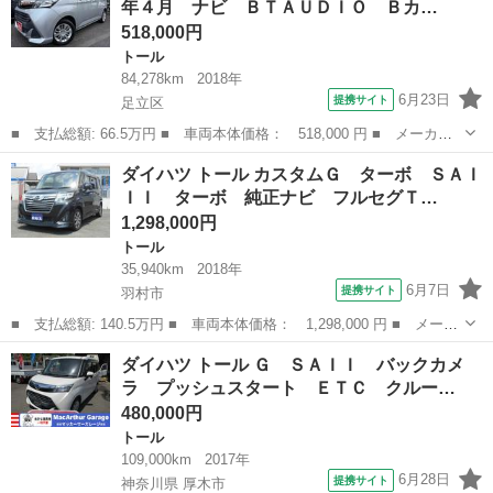
年４月 ナビ ＢＴＡＵＤＩＯ Ｂカ…
車保証・...
518,000円
トール
84,278km
2018年
6月23日
提携サイト
足立区
■ 支払総額: 66.5万円 ■ 車両本体価格： 518,000 円 ■ メーカー
名： ダイハツ ■ 車種名： トール ■ グレード名： Ｘ ＳＡＩ
東京
足立区
トール
ダイハツ トール カスタムＧ ターボ ＳＡＩ
Ｉ 車検令和１０年４月 ナビ ＢＴＡＵＤＩＯ Ｂカメラ ＥＴＣ
ＩＩ ターボ 純正ナビ フルセグＴ…
２．０ ＤＶ...
1,298,000円
トール
35,940km
2018年
6月7日
提携サイト
羽村市
■ 支払総額: 140.5万円 ■ 車両本体価格： 1,298,000 円 ■ メーカ
ー名： ダイハツ ■ 車種名： トール ■ グレード名： カスタム
東京
羽村市
トール
ダイハツ トール Ｇ ＳＡＩＩ バックカメ
Ｇ ターボ ＳＡＩＩＩ ターボ 純正ナビ フルセグＴＶ バック
ラ プッシュスタート ＥＴＣ クルー…
カメラ ...
480,000円
トール
109,000km
2017年
6月28日
提携サイト
神奈川県 厚木市