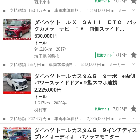
7月26日
提携サイト
西東京市
■ 支払総額: 150.1万円 ■ 車両本体価格： 1,398,000 円 ■ メーカ
ー名： ダイハツ ■ 車種名： トール ■ グレード名： カスタム
東京
西東京市
トール
ダイハツ トール Ｘ ＳＡＩＩ ＥＴＣ バッ
ＧターボＳＡＩＩＩ 禁煙車両側電動スライドドア アイドリングス
クカメラ ナビ ＴＶ 両側スライド…
トップ ...
530,000円
トール
94,216km
2017年
7月3日
提携サイト
埼玉県 鴻巣市
■ 支払総額: 55万円 ■ 車両本体価格： 530,000 円 ■ メーカー
名： ダイハツ ■ 車種名： トール ■ グレード名： Ｘ ＳＡＩ
埼玉
鴻巣市
トール
ダイハツ トール カスタムＧ ターボ ●両側
Ｉ ＥＴＣ バックカメラ ナビ ＴＶ 両側スライド・片側電動
パワースライドドア●９型スマホ連携…
クリアランスソナ...
2,225,000円
トール
1,617km
2025年
7月26日
提携サイト
羽村市
■ 支払総額: 232.6万円 ■ 車両本体価格： 2,225,000 円 ■ メーカ
ー名： ダイハツ ■ 車種名： トール ■ グレード名： カスタム
東京
羽村市
トール
ダイハツ トール カスタムＧ ９インチディス
Ｇ ターボ ●両側パワースライドドア●９型スマホ連携ディスプレイ
プレイオーディオ パノラマモニター…
オーデ...