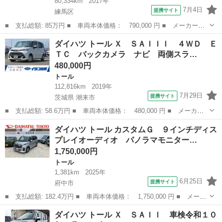
80,334km
2017年
7月4日
提携サイト
練馬区
■ 支払総額: 85万円 ■ 車両本体価格： 790,000 円 ■ メーカー
名： ダイハツ ■ 車種名： トール ■ グレード名： カスタム
東京
練馬区
トール
ダイハツ トール Ｘ ＳＡＩＩＩ ４ＷＤ Ｅ
Ｇ ターボ ＳＡＩＩ 純正ナビ ＴＶ バックカメラ ＥＴＣ 両
ＴＣ バックカメラ ナビ 両側スラ…
側パワーオートスラ...
480,000円
トール
112,816km
2019年
7月29日
提携サイト
茨城県 潮来市
■ 支払総額: 58.6万円 ■ 車両本体価格： 480,000 円 ■ メーカー
名： ダイハツ ■ 車種名： トール ■ グレード名： Ｘ ＳＡＩ
茨城
潮来市
トール
ダイハツ トール カスタムＧ ９インチディス
ＩＩ ４ＷＤ ＥＴＣ バックカメラ ナビ 両側スライド・片側電
プレイオーディオ パノラマモニター…
動 クリアラ...
1,750,000円
トール
1,381km
2025年
6月25日
提携サイト
府中市
■ 支払総額: 182.4万円 ■ 車両本体価格： 1,750,000 円 ■ メーカ
ー名： ダイハツ ■ 車種名： トール ■ グレード名： カスタム
東京
府中市
トール
ダイハツ トール Ｘ ＳＡＩＩ 車検令和１０
Ｇ ９インチディスプレイオーディオ パノラマモニター 保証 新