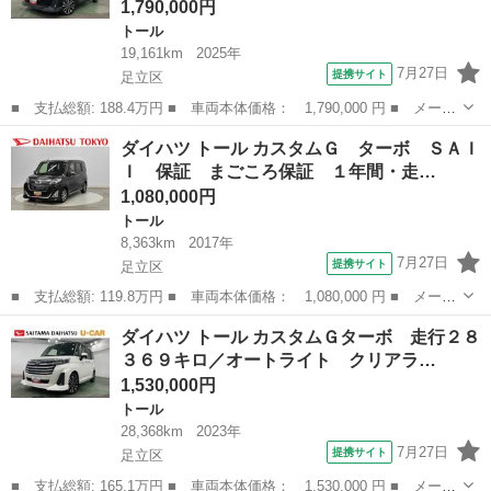
1,790,000円
トール
19,161km
2025年
7月27日
提携サイト
足立区
■ 支払総額: 188.4万円 ■ 車両本体価格： 1,790,000 円 ■ メーカ
ー名： ダイハツ ■ 車種名： トール ■ グレード名： カスタム
東京
足立区
トール
ダイハツ トール カスタムＧ ターボ ＳＡＩ
Ｇ ターボ ディスプレイオーディオ／バックカメラ 純正９インチ
Ｉ 保証 まごころ保証 １年間・走…
ディスプ...
1,080,000円
トール
8,363km
2017年
7月27日
提携サイト
足立区
■ 支払総額: 119.8万円 ■ 車両本体価格： 1,080,000 円 ■ メーカ
ー名： ダイハツ ■ 車種名： トール ■ グレード名： カスタム
東京
足立区
トール
ダイハツ トール カスタムＧターボ 走行２８
Ｇ ターボ ＳＡＩＩ 保証 まごころ保証 １年間・走行距離無制
３６９キロ／オートライト クリアラ…
限付き・...
1,530,000円
トール
28,368km
2023年
7月27日
提携サイト
足立区
■ 支払総額: 165.1万円 ■ 車両本体価格： 1,530,000 円 ■ メーカ