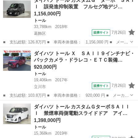
ダイハツ トール カスタムＧ ターボ ＳＡＩ
ＩＩ スマートキー プッシュスタート 左側パワースライドドア
Ｉ 誤発進抑制装置 フルセグ地デジ…
メモリーナビ...
1,156,000円
トール
33,788km
2018年
7月26日
提携サイト
葛飾区
■ 支払総額: 126.8万円 ■ 車両本体価格： 1,156,000 円 ■ メーカ
ー名： ダイハツ ■ 車種名： トール ■ グレード名： カスタム
東京
葛飾区
トール
ダイハツ トール Ｘ ＳＡＩＩ９インチナビ・
Ｇ ターボ ＳＡＩＩ 誤発進抑制装置 フルセグ地デジ 両側オー
バックカメラ・ドラレコ・ＥＴＣ装備…
トスライ...
920,000円
トール
19,406km
2017年
7月26日
提携サイト
立川市
■ 支払総額: 103.8万円 ■ 車両本体価格： 920,000 円 ■ メーカー
名： ダイハツ ■ 車種名： トール ■ グレード名： Ｘ ＳＡＩ
東京
立川市
トール
ダイハツ トール カスタムＧターボＳＡＩＩ
Ｉ９インチナビ・バックカメラ・ドラレコ・ＥＴＣ装備 保証 まご
Ｉ 禁煙車両側電動スライドドア アイ…
ころ保証 ...
1,398,000円
トール
15,368km
2019年