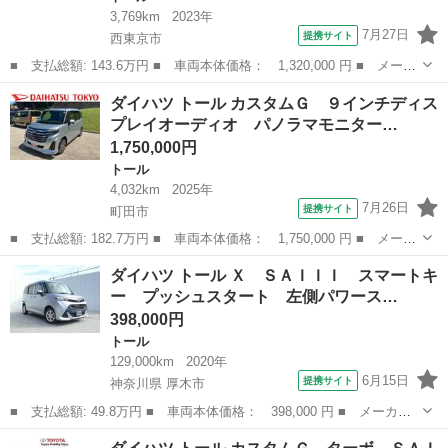
3,769km
2023年
7月27日
提携サイト
西東京市
■ 支払総額: 143.6万円 ■ 車両本体価格： 1,320,000 円 ■ メーカ
ー名： ダイハツ ■ 車種名： トール ■ グレード名： カスタム
東京
西東京市
トール
ダイハツ トール カスタムＧ ９インチディス
Ｇ ９インチディスプレイオーディオ パノラマモニター 保証 新
プレイオーディオ パノラマモニター…
車保証・...
1,750,000円
トール
4,032km
2025年
7月26日
提携サイト
町田市
■ 支払総額: 182.7万円 ■ 車両本体価格： 1,750,000 円 ■ メーカ
ー名： ダイハツ ■ 車種名： トール ■ グレード名： カスタム
東京
町田市
トール
ダイハツ トール Ｘ ＳＡＩＩＩ スマートキ
Ｇ ９インチディスプレイオーディオ パノラマモニター 保証 新
ー プッシュスタート 左側パワース…
車保証・...
398,000円
トール
129,000km
2020年
6月15日
提携サイト
神奈川県 厚木市
■ 支払総額: 49.8万円 ■ 車両本体価格： 398,000 円 ■ メーカー
名： ダイハツ ■ 車種名： トール ■ グレード名： Ｘ ＳＡＩ
神奈川
厚木市
トール