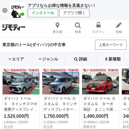
アプリならお得な情報を見逃さない！
インストール
アプリで開く
東京都
検索
ログイン
投稿
東京都のトール(ダイハツ)の中古車
人気キーワード
エリア
ジャンル
詳細
新着順
ダイハツ トール
ダイハツ トール カ
ダイハツ トール カ
ダ
Ｘ ９インチスマホ
スタムＧ ９インチ
スタムＧ ターボ
Ｇ
連携ディスプレイオ
ディスプレイオーデ
保証 まごころ保
ー
ーディオ バックカ
ィオ パノラマモニ
証 １年間・走行距
Ｅ
1,520,000円
1,750,000円
1,490,000円
34
メラ 保証１年間・
ター 保証１年間・
離無制限付き・９イ
ラ
1,832km / 2025年
3,122km / 2025年
27,655km / 2021年
175
距離無制限付き 前
距離無制限付き Ａ
ンチディスプレイオ
ー
足立区
足立区
西東京市
栃木