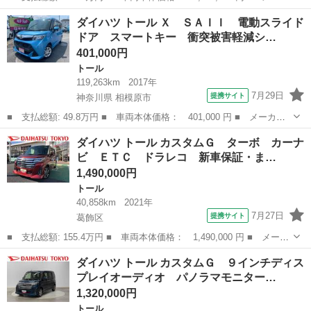
ー名： ダイハツ ■ 車種名： トール ■ グレード名： カスタム
東京
足立区
トール
ダイハツ トール Ｘ ＳＡＩＩ 電動スライド
Ｇターボ 走行２８３６９キロ／オートライト クリアランスソナ
ドア スマートキー 衝突被害軽減シ…
ー オート...
401,000円
トール
119,263km
2017年
7月29日
提携サイト
神奈川県 相模原市
■ 支払総額: 49.8万円 ■ 車両本体価格： 401,000 円 ■ メーカー
名： ダイハツ ■ 車種名： トール ■ グレード名： Ｘ ＳＡＩ
神奈川
相模原市
トール
ダイハツ トール カスタムＧ ターボ カーナ
Ｉ 電動スライドドア スマートキー 衝突被害軽減システム ナ
ビ ＥＴＣ ドラレコ 新車保証・ま…
ビ バックカメ...
1,490,000円
トール
40,858km
2021年
7月27日
提携サイト
葛飾区
■ 支払総額: 155.4万円 ■ 車両本体価格： 1,490,000 円 ■ メーカ
ー名： ダイハツ ■ 車種名： トール ■ グレード名： カスタム
東京
葛飾区
トール
ダイハツ トール カスタムＧ ９インチディス
Ｇ ターボ カーナビ ＥＴＣ ドラレコ 新車保証・まごころ保
プレイオーディオ パノラマモニター…
証 １年間...
1,320,000円
トール