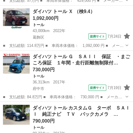
■ 支払総額: 57万円 ■ 車両本体価格： 429,000 円 ■ メーカー
名： ダイハツ ■ 車種名： トール ■ グレード名： カスタム
埼玉
越谷市
トール
ダイハツ トール Ｘ （検9.4）
Ｇ ＳＡＩＩ 純正ナビ フルセグＴＶ ＤＶＤ再生 Ｂトゥース
1,092,000円
ドラレコ 両側パワ...
トール
43,000km
2022年
7月24日
提携サイト
葛飾区
■ 支払総額: 114.8万円 ■ 車両本体価格： 1,092,000 円 ■ メーカ
ー名： ダイハツ ■ 車種名： トール ■ グレード名： Ｘ ■ 排
東京
葛飾区
トール
ダイハツ トール Ｇ ＳＡＩＩ 保証 ・まご
気量： 1000cc ■ ドア枚数： 5D ■ ミッション： コラム...
ころ保証 １年間・走行距離無制限付…
730,000円
トール
36,313km
2017年
7月19日
提携サイト
府中市
■ 支払総額: 84.8万円 ■ 車両本体価格： 730,000 円 ■ メーカー
名： ダイハツ ■ 車種名： トール ■ グレード名： Ｇ ＳＡＩ
東京
府中市
トール
ダイハツ トール カスタムＧ ターボ ＳＡＩ
Ｉ 保証 ・まごころ保証 １年間・走行距離無制限付き・９インチ
Ｉ 純正ナビ ＴＶ バックカメラ …
ナビ・バック...
790,000円
トール