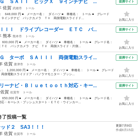
Ｇ ＳＡＩＩ ビッグＸ ９インチナビ ...
提携サイト
7年
佐賀
武雄市
トール
格： 648,000 円 ■ メーカー名： ダイハツ ■ 車種名： トール ■ グレード
９インチナビ バックカメラ ＴＶ 両側電動スライドド...
お気に入り
ＩＩＩ ドライブレコーダー ＥＴＣ バ...
提携サイト
9年
熊本
熊本市
トール
： 600,000 円 ■ メーカー名： ダイハツ ■ 車種名： トール ■ グレード名：
ＴＣ バックカメラ ナビ ＴＶ 両側スライド・片側...
お気に入り
Ｇ ターボ ＳＡＩＩＩ 両側電動スライ...
提携サイト
9年
佐賀
唐津市
トール
格： 1,200,000 円 ■ メーカー名： ダイハツ ■ 車種名： トール ■ グレード
両側電動スライドドア・パノラマモニター・プッシ...
お気に入り
リーナビ・Ｂｌｕｅｔｏｏｔｈ対応・キー...
提携サイト
年
佐賀
佐賀市
トール
： 650,000 円 ■ メーカー名： ダイハツ ■ 車種名： トール ■ グレード名：
応・キーレス・プッシュスタート・ＥＴＣ・ウインカー...
お気に入り
終了投稿一覧
更新7月9日
ッド２ SA3！！！
作成6月15日
9年
佐賀
佐賀市
トール