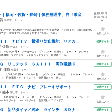
更新8月1日
｜福岡・佐賀・長崎｜債務整理中、自己破産...
作成8月1日
賀
鳥栖市
トール
好評です 債務整理中や自己破産直後の方が審査通過しております。 独自の柔軟な
す。 現在未払い中の方も先ずはご相談ください。 ...
お気に入り
ＩＩ ナビＴＶ 横滑り防止機能 リアカ...
提携サイト
8年
佐賀
佐賀市
トール
格： 490,000 円 ■ メーカー名： ダイハツ ■ 車種名： トール ■ グレード
止機能 リアカメラ ＬＥＤヘッドランプ 両側オートス...
お気に入り
Ｇ リミテッド ＳＡＩＩＩ 両側電動ド...
提携サイト
9年
佐賀
佐賀市
トール
格： 1,082,000 円 ■ メーカー名： ダイハツ ■ 車種名： トール ■ グレード
Ｉ 両側電動ドア ＢＩＧ－Ｘ 全周囲カメラ 衝...
お気に入り
ＩＩ ＥＴＣ ナビ ブレーキサポート ...
提携サイト
7年
熊本
宇土市
トール
格： 280,000 円 ■ メーカー名： ダイハツ ■ 車種名： トール ■ グレード
ーキサポート レーンサポート 左側電動スライドドア ...
お気に入り
Ｇ 新品タイヤ／純正 ９インチ ＳＤナ...
提携サイト