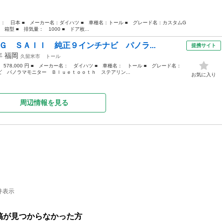
国名： 日本 ■ メーカー名：ダイハツ ■ 車種名：トール ■ グレード名：カスタムG
型 ■ 排気量： 1000 ■ ドア枚...
Ｇ ＳＡＩＩ 純正９インチナビ パノラ...
提携サイト
7年
福岡
久留米市
トール
： 578,000 円 ■ メーカー名： ダイハツ ■ 車種名： トール ■ グレード名：
 パノラマモニター Ｂｌｕｅｔｏｏｔｈ ステアリン...
お気に入り
周辺情報を見る
件表示
稿が見つからなかった方