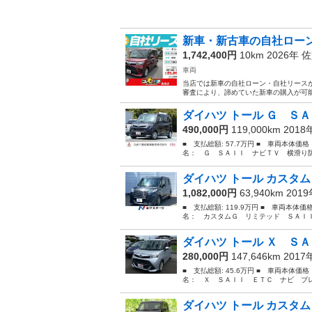
新車・新古車の自社ローン
1,742,400円
10km 2026年
佐
車両
当店では新車の自社ローン・自社リースが
審査により、諦めていた新車の購入が可能で
ダイハツ トール Ｇ ＳＡ
490,000円
119,000km 201
■ 支払総額: 57.7万円 ■ 車両本体価
名： Ｇ ＳＡＩＩ ナビＴＶ 横滑り防
ダイハツ トール カスタム
1,082,000円
63,940km 201
■ 支払総額: 119.9万円 ■ 車両本体価
名： カスタムＧ リミテッド ＳＡＩＩ
ダイハツ トール Ｘ ＳＡ
280,000円
147,646km 201
■ 支払総額: 45.6万円 ■ 車両本体価
名： Ｘ ＳＡＩＩ ＥＴＣ ナビ ブレ
ダイハツ トール カスタム