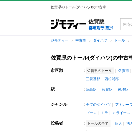
佐賀県のトール(ダイハツ)の中古車
佐賀版
都道府県選択
ジモティー
中古車
ダイハツ
トール
佐賀県のトール(ダイハツ)の中古
市区郡
：
佐賀県のトール
佐賀市
三養基郡
西松浦郡
駅
：
鍋島駅
佐賀駅
神埼駅
ジャンル
：
全てのダイハツ
アトレー
ブーン
ミラ
ミライース
投稿者
：
トールの全て
個人
法