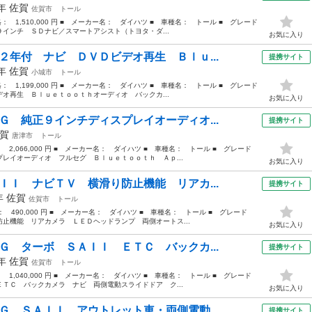
0年
佐賀
佐賀市
トール
格： 1,510,000 円 ■ メーカー名： ダイハツ ■ 車種名： トール ■ グレード
インチ ＳＤナビ／スマートアシスト（トヨタ・ダ...
お気に入り
２年付 ナビ ＤＶＤビデオ再生 Ｂｌｕ...
提携サイト
2年
佐賀
小城市
トール
格： 1,199,000 円 ■ メーカー名： ダイハツ ■ 車種名： トール ■ グレード
オ再生 Ｂｌｕｅｔｏｏｔｈオーディオ バックカ...
お気に入り
Ｇ 純正９インチディスプレイオーディオ...
提携サイト
賀
唐津市
トール
： 2,066,000 円 ■ メーカー名： ダイハツ ■ 車種名： トール ■ グレード
レイオーディオ フルセグ Ｂｌｕｅｔｏｏｔｈ Ａｐ...
お気に入り
ＩＩ ナビＴＶ 横滑り防止機能 リアカ...
提携サイト
8年
佐賀
佐賀市
トール
格： 490,000 円 ■ メーカー名： ダイハツ ■ 車種名： トール ■ グレード
止機能 リアカメラ ＬＥＤヘッドランプ 両側オートス...
お気に入り
Ｇ ターボ ＳＡＩＩ ＥＴＣ バックカ...
提携サイト
8年
佐賀
佐賀市
トール
： 1,040,000 円 ■ メーカー名： ダイハツ ■ 車種名： トール ■ グレード
ＴＣ バックカメラ ナビ 両側電動スライドドア ク...
お気に入り
Ｇ ＳＡＩＩ アウトレット車・両側電動...
提携サイト