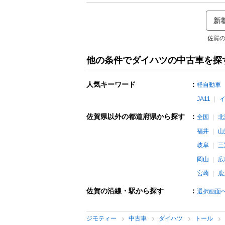
新
佐賀の
他の条件でダイハツの中古車を探
人気キーワード
：
軽自動車
JA11
佐賀県以外の都道府県から探す
：
全国
北
福井
山
岐阜
三
岡山
広
宮崎
鹿
佐賀の沿線・駅から探す
：
選択画面
ジモティー
中古車
ダイハツ
トール