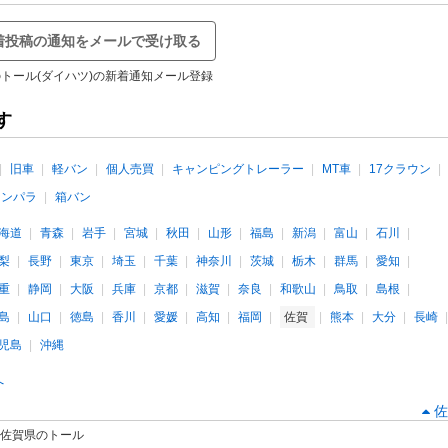
着投稿の通知をメールで受け取る
トール(ダイハツ)の新着通知メール登録
す
旧車
軽バン
個人売買
キャンピングトレーラー
MT車
17クラウン
インパラ
箱バン
海道
青森
岩手
宮城
秋田
山形
福島
新潟
富山
石川
梨
長野
東京
埼玉
千葉
神奈川
茨城
栃木
群馬
愛知
重
静岡
大阪
兵庫
京都
滋賀
奈良
和歌山
鳥取
島根
島
山口
徳島
香川
愛媛
高知
福岡
佐賀
熊本
大分
長崎
児島
沖縄
へ
佐
佐賀県のトール