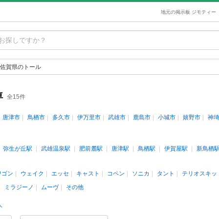
地元の掲示板 ジモティー
佐賀県のトール
車
全15件
唐津市
鳥栖市
多久市
伊万里市
武雄市
鹿島市
小城市
嬉野市
神
弥生が丘駅
武雄温泉駅
肥前麓駅
唐津駅
鳥栖駅
伊賀屋駅
新鳥栖
ワゴン
ウェイク
エッセ
キャスト
コペン
ソニカ
タント
テリオスキッ
ミラジーノ
ムーヴ
その他
人