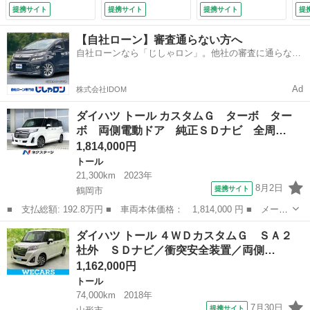
車 ドラレコ コー
援システム／ヘッド
ア
提携サイト
提携サイト
提携サイト
提
ナーセンサー ＬＥ
ランプ ＬＥＤ／Ｂ
Ｅ
Ｄヘッド ビルトイ
ｌｕｅｔｏｏｔｈ接
後
【自社ローン】審査通らない方へ
ンＥＴＣ 純正１５
続／ＥＢＤ付ＡＢＳ
ー
自社ローンなら「じしゃロン」。他社の審査に通らなか
インチアルミ オー
／横滑り防止装置／
ン
った方も
トライト オートエ
アイドリングストッ
ト
アコン （検10.3）
プ／フルセグＴＶ
（検
Ad
株式会社IDOM
（検9.9）
ダイハツ トール カスタムＧ ターボ ター
ボ 両側電動ドア 純正ＳＤナビ 全周…
1,814,000円
トール
21,300km
2023年
8月2日
提携サイト
鶴岡市
■ 支払総額: 192.8万円 ■ 車両本体価格： 1,814,000 円 ■ メーカ
ー名： ダイハツ ■ 車種名： トール ■ グレード名： カスタム
山形
鶴岡市
トール
ダイハツ トール ４ＷＤカスタムＧ ＳＡ２
Ｇ ターボ ターボ 両側電動ドア 純正ＳＤナビ 全周囲カメラ
社外 ＳＤナビ／衝突安全装置／両側…
レーダー...
1,162,000円
トール
74,000km
2018年
7月30日
提携サイト