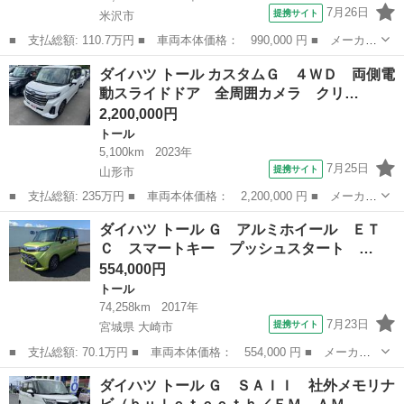
7月26日
提携サイト
米沢市
■ 支払総額: 110.7万円 ■ 車両本体価格： 990,000 円 ■ メーカー
名： ダイハツ ■ 車種名： トール ■ グレード名： カスタム
山形
米沢市
トール
ダイハツ トール カスタムＧ ４ＷＤ 両側電
Ｇ ＳＡＩＩ ４ＷＤ 両側電動スライドドア 純正ナビ フルセグ
動スライドドア 全周囲カメラ クリ…
ＴＶ Ｂｌｕ...
2,200,000円
トール
5,100km
2023年
7月25日
提携サイト
山形市
■ 支払総額: 235万円 ■ 車両本体価格： 2,200,000 円 ■ メーカー
名： ダイハツ ■ 車種名： トール ■ グレード名： カスタム
山形
山形市
トール
ダイハツ トール Ｇ アルミホイール ＥＴ
Ｇ ４ＷＤ 両側電動スライドドア 全周囲カメラ クリアランスソ
Ｃ スマートキー プッシュスタート …
ナー クルコ...
554,000円
トール
74,258km
2017年
7月23日
提携サイト
宮城県 大崎市
■ 支払総額: 70.1万円 ■ 車両本体価格： 554,000 円 ■ メーカー
名： ダイハツ ■ 車種名： トール ■ グレード名： Ｇ アルミ
宮城
大崎市
トール
ダイハツ トール Ｇ ＳＡＩＩ 社外メモリナ
ホイール ＥＴＣ スマートキー プッシュスタート アイドリング