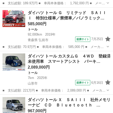
■ 支払総額: 189.9万円 ■ 車両本体価格： 1,792,000 円 ■ メーカ
ー名： ダイハツ ■ 車種名： トール ■ グレード名： カスタム
山形
酒田市
トール
ダイハツ トール Ｇ リミテッド ＳＡＩＩ
Ｇ ４ＷＤ ドライブレコーダー ＥＴＣ 全周囲カメラ ナビ 両
Ｉ 特別仕様車／禁煙車／パノラミック…
側電動ス...
585,000円
トール
92,000km
2019年
7月25日
提携サイト
青森県 弘前市
■ 支払総額: 70.9万円 ■ 車両本体価格： 585,000 円 ■ メーカー
名： ダイハツ ■ 車種名： トール ■ グレード名： Ｇ リミテ
青森
弘前市
トール
ダイハツ トール カスタムＧ ４ＷＤ 登録済
ッド ＳＡＩＩＩ 特別仕様車／禁煙車／パノラミックビューモニタ
未使用車 スマートアシスト パーキ…
ー／ＬＥＤヘ...
2,089,000円
トール
7km
2025年
6月16日
提携サイト
山形市
■ 支払総額: 221万円 ■ 車両本体価格： 2,089,000 円 ■ メーカー
名： ダイハツ ■ 車種名： トール ■ グレード名： カスタム
山形
山形市
トール
ダイハツ トール Ｘ ＳＡＩＩＩ 社外メモリ
Ｇ ４ＷＤ 登録済未使用車 スマートアシスト パーキングセンサ
ーナビ ＣＤ Ｂｌｕｅｔｏｏｔｈ …
ー 両側パワ...
967,000円