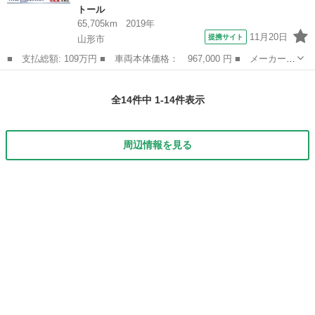
トール
65,705km
2019年
11月20日
提携サイト
山形市
■ 支払総額: 109万円 ■ 車両本体価格： 967,000 円 ■ メーカー
名： ダイハツ ■ 車種名： トール ■ グレード名： Ｘ ＳＡＩ
山形
山形市
トール
ＩＩ 社外メモリーナビ ＣＤ Ｂｌｕｅｔｏｏｔｈ バックカメ
全14件中 1-14件表示
ラ 左パワースラ...
周辺情報を見る