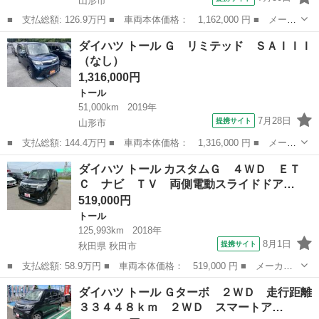
山形市
■ 支払総額: 126.9万円 ■ 車両本体価格： 1,162,000 円 ■ メーカ
ー名： ダイハツ ■ 車種名： トール ■ グレード名： ４ＷＤカ
山形
山形市
トール
ダイハツ トール Ｇ リミテッド ＳＡＩＩＩ
スタムＧ ＳＡ２ 社外 ＳＤナビ／衝突安全装置／両側電動スライ
（なし）
ドドア／...
1,316,000円
トール
51,000km
2019年
7月28日
提携サイト
山形市
■ 支払総額: 144.4万円 ■ 車両本体価格： 1,316,000 円 ■ メーカ
ー名： ダイハツ ■ 車種名： トール ■ グレード名： Ｇ リミ
山形
山形市
トール
ダイハツ トール カスタムＧ ４ＷＤ ＥＴ
テッド ＳＡＩＩＩ ■ 排気量： 1000cc ■ ドア枚数： 5D ...
Ｃ ナビ ＴＶ 両側電動スライドドア…
519,000円
トール
125,993km
2018年
8月1日
提携サイト
秋田県 秋田市
■ 支払総額: 58.9万円 ■ 車両本体価格： 519,000 円 ■ メーカー
名： ダイハツ ■ 車種名： トール ■ グレード名： カスタム
秋田
秋田市
トール
ダイハツ トール Ｇターボ ２ＷＤ 走行距離
Ｇ ４ＷＤ ＥＴＣ ナビ ＴＶ 両側電動スライドドア オートク
３３４４８ｋｍ ２ＷＤ スマートア…
ルーズコントロ...