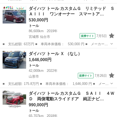
名： ダイハツ ■ 車種名： トール ■ グレード名： Ｇ ＳＡＩ
山形
天童市
トール
ダイハツ トール カスタムＧ リミテッド Ｓ
Ｉ ２ＷＤ 走行距離７１７７７ｋｍ ２ＷＤ スマートアシスト
ＡＩＩＩ ワンオーナー スマートア…
カーナビゲー...
530,000円
トール
86,600km
2019年
7月5日
提携サイト
宮城県 仙台市
■ 支払総額: 63万円 ■ 車両本体価格： 530,000 円 ■ メーカー
名： ダイハツ ■ 車種名： トール ■ グレード名： カスタム
宮城
仙台市
トール
ダイハツ トール Ｘ （なし）
Ｇ リミテッド ＳＡＩＩＩ ワンオーナー スマートアシストＩＩ
1,646,000円
Ｉ 全方位カメラ ...
トール
42,000km
2022年
7月26日
提携サイト
山形市
■ 支払総額: 175.8万円 ■ 車両本体価格： 1,646,000 円 ■ メーカ
ー名： ダイハツ ■ 車種名： トール ■ グレード名： Ｘ ■ 排
山形
山形市
トール
ダイハツ トール カスタムＧ ＳＡＩＩ ４Ｗ
気量： 1000cc ■ ドア枚数： 5D ■ ミッション： AT ...
Ｄ 両側電動スライドドア 純正ナビ…
990,000円
トール
65,707km
2018年