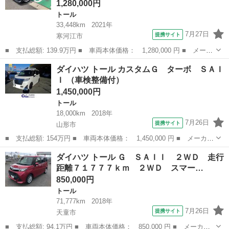
1,280,000円
トール
33,448km
2021年
7月27日
提携サイト
寒河江市
■ 支払総額: 139.9万円 ■ 車両本体価格： 1,280,000 円 ■ メーカ
ー名： ダイハツ ■ 車種名： トール ■ グレード名： Ｇター
山形
寒河江市
トール
ダイハツ トール カスタムＧ ターボ ＳＡＩ
ボ ２ＷＤ 走行距離３３４４８ｋｍ ２ＷＤ スマートアシスト
Ｉ （車検整備付）
カーナビゲ...
1,450,000円
トール
18,000km
2018年
7月26日
提携サイト
山形市
■ 支払総額: 154万円 ■ 車両本体価格： 1,450,000 円 ■ メーカー
名： ダイハツ ■ 車種名： トール ■ グレード名： カスタム
山形
山形市
トール
ダイハツ トール Ｇ ＳＡＩＩ ２ＷＤ 走行
Ｇ ターボ ＳＡＩＩ ■ 排気量： 1000cc ■ ドア枚数： 5D ■...
距離７１７７７ｋｍ ２ＷＤ スマー…
850,000円
トール
71,777km
2018年
7月26日
提携サイト
天童市
■ 支払総額: 94.1万円 ■ 車両本体価格： 850,000 円 ■ メーカー