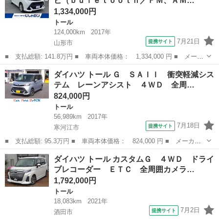
ビ（ｂｕｌｅｔｏｏｔｈ／ＦＭ、ＡＭ…
ストップ 両...
1,334,000円
トール
124,000km
2017年
7月21日
提携サイト
山形市
■ 支払総額: 141.8万円 ■ 車両本体価格： 1,334,000 円 ■ メーカ
ー名： ダイハツ ■ 車種名： トール ■ グレード名： Ｇ ＳＡ
山形
山形市
トール
ダイハツ トール Ｇ ＳＡＩＩ 衝突軽減シス
ＩＩ 社外メモリナビ（ｂｕｌｅｔｏｏｔｈ／ＦＭ、ＡＭ／フルセグ
テム レーンアシスト ４ＷＤ 全周…
ＴＶ／Ｃ...
824,000円
トール
56,989km
2017年
7月18日
提携サイト
寒河江市
■ 支払総額: 95.3万円 ■ 車両本体価格： 824,000 円 ■ メーカー
名： ダイハツ ■ 車種名： トール ■ グレード名： Ｇ ＳＡＩ
山形
寒河江市
トール
ダイハツ トール カスタムＧ ４ＷＤ ドライ
Ｉ 衝突軽減システム レーンアシスト ４ＷＤ 全周囲・バック・
ブレコーダー ＥＴＣ 全周囲カメラ…
サイド・フロ...
1,792,000円
トール
18,083km
2021年
7月2日
提携サイト
酒田市