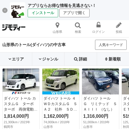
アプリならお得な情報を見逃さない！
インストール
アプリで開く
山形県
検索
ログイン
投稿
山形県のトール(ダイハツ)の中古車
人気キーワード
エリア
ジャンル
詳細
新着順
ダイハツ トール カ
ダイハツ トール ４
ダイハツ トール
ダ
スタムＧ ターボ
ＷＤカスタムＧ Ｓ
Ｇ リミテッド Ｓ
ス
ターボ 両側電動ド
Ａ２ 社外 ＳＤナ
ＡＩＩＩ （なし）
Ｅ
ア 純正ＳＤナビ
ビ／衝突安全装置／
Ｖ
1,814,000円
1,162,000円
1,316,000円
51
全周囲カメラ レー
両側電動スライドド
ド
21,300km / 2023年
74,000km / 2018年
51,000km / 2019年
125
ダークルーズ 禁煙
ア／車線逸脱防止支
ー
鶴岡市
山形市
山形市
秋田