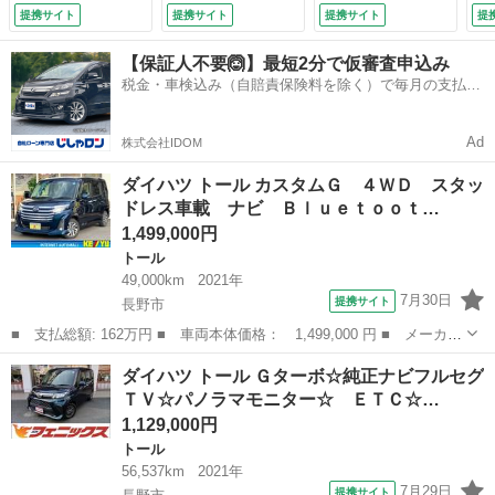
ＥＴＣ アダプティ
ラ☆前席シートヒー
オートエアコン プ
提携サイト
提携サイト
提携サイト
提
ブクルーズコントロ
ター☆ＬＥＤヘッド
ッシュスタート ス
ール スマートキ
ライト☆クリアラン
マートキー アイド
【保証人不要🙆】最短2分で仮審査申込み
ー 両側自動スライ
スソナー☆スマート
リングストップ 電
税金・車検込み（自賠責保険料を除く）で毎月の支払額
ドドア （検10.2）
アシスト☆オートハ
動格納ドアミラー
は一定の自社ローン🚗
イビーム☆アイドリ
ＡＢＳ （検10.1）
ングストップ☆スマ
Ad
株式会社IDOM
ートキー☆ＶＳＣ★
試乗予約承り中★
ダイハツ トール カスタムＧ ４ＷＤ スタッ
（なし）
ドレス車載 ナビ Ｂｌｕｅｔｏｏｔ…
1,499,000円
トール
49,000km
2021年
7月30日
提携サイト
長野市
■ 支払総額: 162万円 ■ 車両本体価格： 1,499,000 円 ■ メーカー
名： ダイハツ ■ 車種名： トール ■ グレード名： カスタム
長野
長野市
トール
ダイハツ トール Ｇターボ☆純正ナビフルセグ
Ｇ ４ＷＤ スタッドレス車載 ナビ Ｂｌｕｅｔｏｏｔｈ フルセ
ＴＶ☆パノラマモニター☆ ＥＴＣ☆…
グＴＶ バッ...
1,129,000円
トール
56,537km
2021年
7月29日
提携サイト