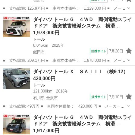
長野市
■ 支払総額: 125.9万円 ■ 車両本体価格： 1,129,000 円 ■ メーカ
ー名： ダイハツ ■ 車種名： トール ■ グレード名： Ｇターボ
長野
長野市
トール
ダイハツ トール Ｇ ４ＷＤ 両側電動スライ
☆純正ナビフルセグＴＶ☆パノラマモニター☆ ＥＴＣ☆ドラレコ☆
ドドア 衝突被害軽減システム 横滑…
ＵＳＢ電...
1,978,000円
トール
8,045km
2025年
7月26日
提携サイト
飯田市
■ 支払総額: 209.1万円 ■ 車両本体価格： 1,978,000 円 ■ メーカ
ー名： ダイハツ ■ 車種名： トール ■ グレード名： Ｇ ４Ｗ
長野
飯田市
トール
ダイハツ トール Ｘ ＳＡＩＩＩ （検9.12）
Ｄ 両側電動スライドドア 衝突被害軽減システム 横滑り防止機
420,000円
能 オート...
トール
121,000km
2018年
7月10日
提携サイト
石川県 金沢市
■ 支払総額: 49万円 ■ 車両本体価格： 420,000 円 ■ メーカー
名： ダイハツ ■ 車種名： トール ■ グレード名： Ｘ ＳＡＩ
石川
金沢市
トール
ダイハツ トール Ｇ ４ＷＤ 両側電動スライ
ＩＩ ■ 排気量： 1000cc ■ ドア枚数： 5D ■ ミッション：
ドドア 衝突被害軽減システム 横滑…
CV...
1,917,000円