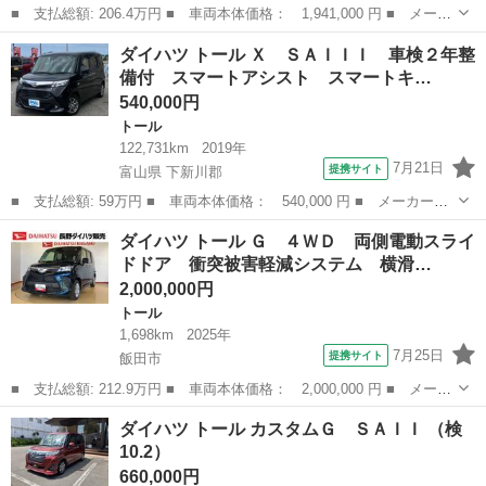
■ 支払総額: 206.4万円 ■ 車両本体価格： 1,941,000 円 ■ メーカ
ー名： ダイハツ ■ 車種名： トール ■ グレード名： Ｇ ４Ｗ
長野
諏訪郡
トール
ダイハツ トール Ｘ ＳＡＩＩＩ 車検２年整
Ｄ 両側電動スライドドア 衝突被害軽減システム 横滑り防止機
備付 スマートアシスト スマートキ…
能 オート...
540,000円
トール
122,731km
2019年
7月21日
提携サイト
富山県 下新川郡
■ 支払総額: 59万円 ■ 車両本体価格： 540,000 円 ■ メーカー
名： ダイハツ ■ 車種名： トール ■ グレード名： Ｘ ＳＡＩ
富山
下新川郡
トール
ダイハツ トール Ｇ ４ＷＤ 両側電動スライ
ＩＩ 車検２年整備付 スマートアシスト スマートキー プッシュ
ドドア 衝突被害軽減システム 横滑…
スタート ナビ ...
2,000,000円
トール
1,698km
2025年
7月25日
提携サイト
飯田市
■ 支払総額: 212.9万円 ■ 車両本体価格： 2,000,000 円 ■ メーカ
ー名： ダイハツ ■ 車種名： トール ■ グレード名： Ｇ ４Ｗ
長野
飯田市
トール
ダイハツ トール カスタムＧ ＳＡＩＩ （検
Ｄ 両側電動スライドドア 衝突被害軽減システム 横滑り防止機
10.2）
能 オート...
660,000円