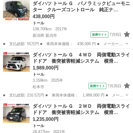
長野
木曽郡
トール
ダイハツ トール Ｇ パノラミックビューモニ
Ｄ 両側電動スライドドア 衝突被害軽減システム 横滑り防止機
ター クルーズコントロール 純正ナ…
能 オート...
438,000円
トール
139,700km
2017年
7月8日
提携サイト
新潟県 新潟市
■ 支払総額: 55万円 ■ 車両本体価格： 438,000 円 ■ メーカー
名： ダイハツ ■ 車種名： トール ■ グレード名： Ｇ パノラ
新潟
新潟市
トール
ダイハツ トール Ｇ ４ＷＤ 両側電動スライ
ミックビューモニター クルーズコントロール 純正ナビ フルセ
ドドア 衝突被害軽減システム 横滑…
グ ＢＴオーディオ...
1,989,000円
トール
3,159km
2025年
7月26日
提携サイト
松本市
■ 支払総額: 210.5万円 ■ 車両本体価格： 1,989,000 円 ■ メーカ
ー名： ダイハツ ■ 車種名： トール ■ グレード名： Ｇ ４Ｗ
長野
松本市
トール
ダイハツ トール Ｇ ２ＷＤ 両側電動スライ
Ｄ 両側電動スライドドア 衝突被害軽減システム 横滑り防止機
ドドア 衝突被害軽減システム 横滑…
能 オート...
1,235,000円
トール
28,477km
2021年