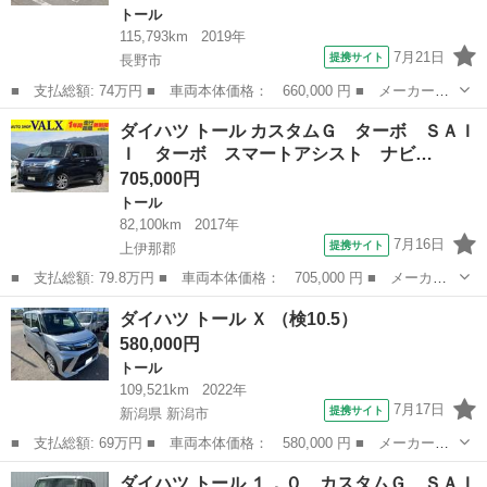
トール
115,793km
2019年
7月21日
提携サイト
長野市
■ 支払総額: 74万円 ■ 車両本体価格： 660,000 円 ■ メーカー
名： ダイハツ ■ 車種名： トール ■ グレード名： カスタム
長野
長野市
トール
ダイハツ トール カスタムＧ ターボ ＳＡＩ
Ｇ ＳＡＩＩ ■ 排気量： 1000cc ■ ドア枚数： 5D ■ ミッショ
Ｉ ターボ スマートアシスト ナビ…
ン：...
705,000円
トール
82,100km
2017年
7月16日
提携サイト
上伊那郡
■ 支払総額: 79.8万円 ■ 車両本体価格： 705,000 円 ■ メーカー
名： ダイハツ ■ 車種名： トール ■ グレード名： カスタム
長野
上伊那郡
トール
ダイハツ トール Ｘ （検10.5）
Ｇ ターボ ＳＡＩＩ ターボ スマートアシスト ナビ ＥＴＣ
580,000円
バックカメラ ...
トール
109,521km
2022年
7月17日
提携サイト
新潟県 新潟市
■ 支払総額: 69万円 ■ 車両本体価格： 580,000 円 ■ メーカー
名： ダイハツ ■ 車種名： トール ■ グレード名： Ｘ ■ 排気
新潟
新潟市
トール
ダイハツ トール １．０ カスタムＧ ＳＡＩ
量： 1000cc ■ ドア枚数： 5D ■ ミッション： CVT ■ 店舗...