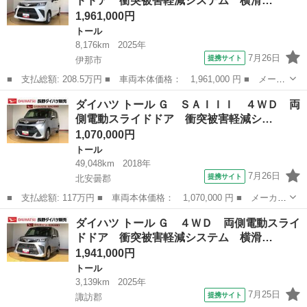
ドドア 衝突被害軽減システム 横滑…
スマートキー...
1,961,000円
トール
8,176km
2025年
7月26日
提携サイト
伊那市
■ 支払総額: 208.5万円 ■ 車両本体価格： 1,961,000 円 ■ メーカ
ー名： ダイハツ ■ 車種名： トール ■ グレード名： Ｇ ４Ｗ
長野
伊那市
トール
ダイハツ トール Ｇ ＳＡＩＩＩ ４ＷＤ 両
Ｄ 両側電動スライドドア 衝突被害軽減システム 横滑り防止機
側電動スライドドア 衝突被害軽減シ…
能 オート...
1,070,000円
トール
49,048km
2018年
7月26日
提携サイト
北安曇郡
■ 支払総額: 117万円 ■ 車両本体価格： 1,070,000 円 ■ メーカー
名： ダイハツ ■ 車種名： トール ■ グレード名： Ｇ ＳＡＩ
長野
北安曇郡
トール
ダイハツ トール Ｇ ４ＷＤ 両側電動スライ
ＩＩ ４ＷＤ 両側電動スライドドア 衝突被害軽減システム 横滑
ドドア 衝突被害軽減システム 横滑…
り防止機能...
1,941,000円
トール
3,139km
2025年
7月25日
提携サイト
諏訪郡