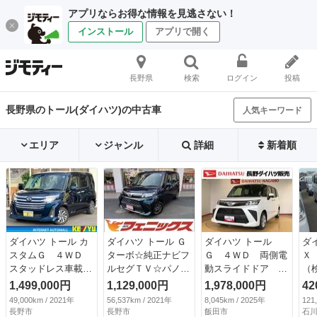
アプリならお得な情報を見逃さない！
インストール
アプリで開く
長野県
検索
ログイン
投稿
長野県のトール(ダイハツ)の中古車
人気キーワード
エリア
ジャンル
詳細
新着順
ダイハツ トール カ
ダイハツ トール Ｇ
ダイハツ トール
ダ
スタムＧ ４ＷＤ
ターボ☆純正ナビフ
Ｇ ４ＷＤ 両側電
Ｘ
スタッドレス車載
ルセグＴＶ☆パノラ
動スライドドア 衝
（検
ナビ Ｂｌｕｅｔｏ
マモニター☆ ＥＴ
突被害軽減システ
1,499,000円
1,129,000円
1,978,000円
42
ｏｔｈ フルセグＴ
Ｃ☆ドラレコ☆ＵＳ
ム 横滑り防止機
49,000km / 2021年
56,537km / 2021年
8,045km / 2025年
121
Ｖ バックカメラ
Ｂ電源☆両側パワス
能 オートライト
長野市
長野市
飯田市
石川