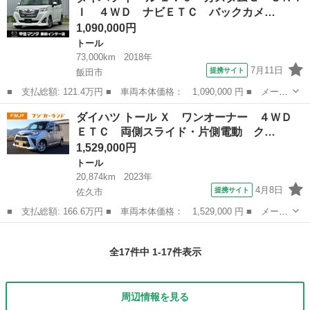
Ｉ ４ＷＤ ナビＥＴＣ バックカメ…
1,090,000円
トール
73,000km
2018年
7月11日
提携サイト
飯田市
■ 支払総額: 121.4万円 ■ 車両本体価格： 1,090,000 円 ■ メーカ
ー名： ダイハツ ■ 車種名： トール ■ グレード名： １．０
長野
飯田市
トール
ダイハツ トール Ｘ ワンオーナー ４ＷＤ
カスタムＧ ＳＡＩＩ ４ＷＤ ナビＥＴＣ バックカメラ 電動ス
ＥＴＣ 両側スライド・片側電動 ク…
ライドド...
1,529,000円
トール
20,874km
2023年
4月8日
提携サイト
佐久市
■ 支払総額: 166.6万円 ■ 車両本体価格： 1,529,000 円 ■ メーカ
ー名： ダイハツ ■ 車種名： トール ■ グレード名： Ｘ ワン
長野
佐久市
トール
オーナー ４ＷＤ ＥＴＣ 両側スライド・片側電動 クリアランス
全17件中 1-17件表示
ソナー ...
周辺情報を見る