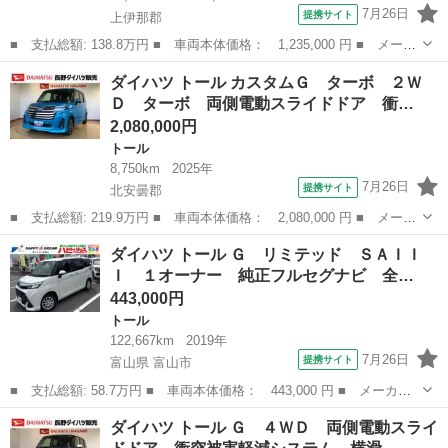
7月26日
提携サイト
上伊那郡
■ 支払総額: 138.8万円 ■ 車両本体価格： 1,235,000 円 ■ メーカ
ー名： ダイハツ ■ 車種名： トール ■ グレード名： Ｇ ２Ｗ
長野
上伊那郡
トール
ダイハツ トール カスタムＧ ターボ ２Ｗ
Ｄ 両側電動スライドドア 衝突被害軽減システム 横滑り防止機
Ｄ ターボ 両側電動スライドドア 衝…
能 オート...
2,080,000円
トール
8,750km
2025年
7月26日
提携サイト
北安曇郡
■ 支払総額: 219.9万円 ■ 車両本体価格： 2,080,000 円 ■ メーカ
ー名： ダイハツ ■ 車種名： トール ■ グレード名： カスタム
長野
北安曇郡
トール
ダイハツ トール Ｇ リミテッド ＳＡＩＩ
Ｇ ターボ ２ＷＤ ターボ 両側電動スライドドア 衝突被害軽減
Ｉ １オーナー 純正フルセグナビ 全…
システム...
443,000円
トール
122,667km
2019年
7月26日
提携サイト
富山県 富山市
■ 支払総額: 58.7万円 ■ 車両本体価格： 443,000 円 ■ メーカー
名： ダイハツ ■ 車種名： トール ■ グレード名： Ｇ リミテ
富山
富山市
トール
ダイハツ トール Ｇ ４ＷＤ 両側電動スライ
ッド ＳＡＩＩＩ １オーナー 純正フルセグナビ 全方位カメラ