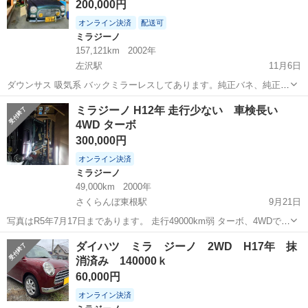
200,000円
オンライン決済
配送可
ミラジーノ
157,121km
2002年
左沢駅
11月6日
ダウンサス 吸気系 バックミラーレスしてあります。純正バネ、純正吸
気、バックミラーあります。交換してお渡し可能です。スタッドレス
山形
西村山郡
左沢駅
ミラジーノ
L700
ミラジーノ H12年 走行少ない 車検長い
(VRX)は１シーズン使用です。夏タイヤはバリ山です。 3枚目の写真は
4WD ターボ
車検を取ったときに交換した...
300,000円
オンライン決済
ミラジーノ
49,000km
2000年
さくらんぼ東根駅
9月21日
写真はR5年7月17日まであります。 走行49000km弱 ターボ、4WDで
す。オプションのABSもついてます。 エンジンオイルは当方購入後は
山形
東根市
さくらんぼ東根駅
ミラジーノ
ドラレコ
ダイハツ ミラ ジーノ 2WD H17年 抹
定期的に交換していました。 ATFも4万2千キロ時に時交換済。 色ボケ
消済み 140000ｋ
ありますが程...
60,000円
オンライン決済