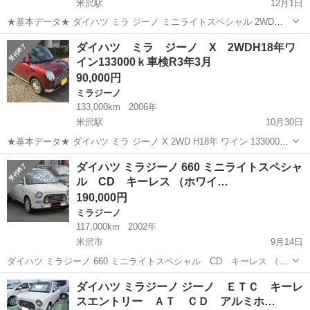
米沢駅
12月1日
★基本データ★ ダイハツ ミラ ジーノ ミニライトスペシャル 2WD
H13年 158000ｋ 車検R2年5月 赤 探していた方にどうぞ 現在冬タイ
山形
米沢市
米沢駅
ミラジーノ
ダイハツ ミラ ジーノ X 2WDH18年ワ
ヤ。すぐ乗れます。夏タイヤはありません。 ★外装★ 外装は年式相
イン133000ｋ車検R3年3月
応...
90,000円
ミラジーノ
133,000km
2006年
米沢駅
10月30日
★基本データ★ ダイハツ ミラ ジーノ X 2WD H18年 ワイン 133000ｋ
車検長いR3年3月 タイベル交換済み 現在冬タイヤ。夏タイヤ搭載です
山形
米沢市
米沢駅
ミラジーノ
ダイハツ ミラジーノ 660 ミニライトスペシャ
が別途オプションです。夏タイヤホイールセット溝有5千円別途です。
ル CD キーレス （ホワイ…
...
190,000円
ミラジーノ
117,000km
2002年
米沢市
9月14日
ダイハツ ミラジーノ 660 ミニライトスペシャル CD キーレス （ホ
ワイト） ハッチバック 軽自動車 本体価格 190,000円 年式(初度登録
山形
米沢市
ミラジーノ
軽自動車
ダイハツ ミラジーノ ジーノ ＥＴＣ キーレ
年):2002(H14) 走行距離:11.7万km 修復歴:なし リ...
スエントリー ＡＴ ＣＤ アルミホ…