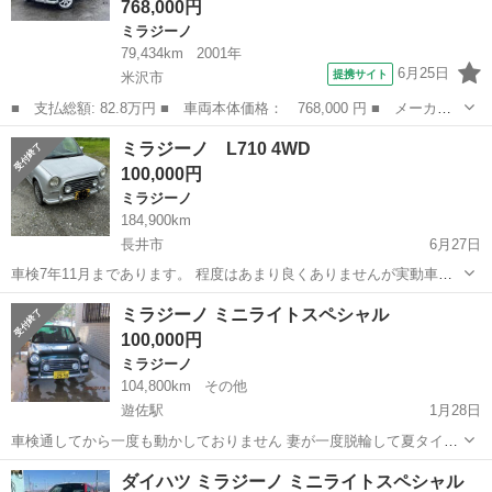
768,000円
ミラジーノ
79,434km
2001年
6月25日
提携サイト
米沢市
■ 支払総額: 82.8万円 ■ 車両本体価格： 768,000 円 ■ メーカー
名： ダイハツ ■ 車種名： ミラジーノ ■ グレード名： ミニラ
山形
米沢市
ミラジーノ
ミラジーノ L710 4WD
イトスペシャル メモリアルエディション ミニライトスペシャル
100,000円
メモリアルエ...
ミラジーノ
184,900km
長井市
6月27日
車検7年11月まであります。 程度はあまり良くありませんが実動車で
す。現車確認をお勧めいたします。距離は18万4900キロ、平成12年式
山形
長井市
ミラジーノ
4WD
ミラジーノ ミニライトスペシャル
部品取り車等にどうぞ。ご購入の際はノークレームにてお願い致しま
100,000円
す。
ミラジーノ
104,800km
その他
遊佐駅
1月28日
車検通してから一度も動かしておりません 妻が一度脱輪して夏タイヤ
純正アルミに傷があり、純正ホイールキャップが 一つ欠品しておりま
山形
飽海郡
遊佐駅
ミラジーノ
スタッドレス
ダイハツ ミラジーノ ミニライトスペシャル
す 修理はしてあります 車体はモスグリーンです 2003年初年度登録で