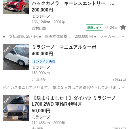
バックカメラ キーレスエントリー …
す ETC ス...
200,000円
ミラジーノ
166,124km
2001年
7月24日
提携サイト
西村山郡
■ 支払総額: 25万円 ■ 車両本体価格： 200,000 円 ■ メーカー
名： ダイハツ ■ 車種名： ミラジーノ ■ グレード名： ミニラ
山形
西村山郡
ミラジーノ
ミラジーノ マニュアルターボ
イトスペシャル バックカメラ キーレスエントリー ＡＴ ＣＤ
400,000円
ＤＶＤ再生 ＵＳ...
オンライン決済
ミラジーノ
118,000km
北山形駅
7月22日
色々カスタムしております。 気になる方はご連絡お待ちしておりま
す！
山形
山形市
北山形駅
ミラジーノ
ターボ
【決まりました！】ダイハツ ミラジーノ
L700 2WD 車検R4年4月
50,000円
ミラジーノ
112,486km
2000年