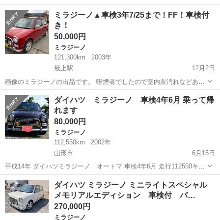
日 173000ｋ 緑 人気のミラジーノ探していた方にどうぞ 夏冬タイヤ付
山形
米沢市
米沢駅
ミラジーノ
ミラジーノ▲車検3年7/25まで！FF！車検付
き 現在冬タイヤ装着 夏タイヤ車内搭載 車検が長くお買い得 ...
き！
50,000円
ミラジーノ
121,300km
2003年
最上駅
12月2日
画像のミラジーノの出品です。 喫煙者でしたので室内灰汚れなどあり
ます。 欲しい方は現車確認お願い致します。 一方的な方、1日以上返
山形
最上郡
最上駅
ミラジーノ
ダイハツ ミラジーノ 車検4年6月 乗って帰
信のない方はブロックさせていただきます。
れます
80,000円
ミラジーノ
112,550km
2002年
山形市
6月15日
平成14年 ダイハツミラジーノ オートマ 車検4年6月 走行112550キロ
複数オーナーの為にタイミングベルト交換不明です。エンジンルーム
山形
山形市
ミラジーノ
ダイハツミラジーノ
ダイハツ ミラジーノ ミニライトスペシャル
タイベルステッカー剥がれた後があります。 ボンネットクリアー剥げ
メモリアルエディション 車検付 バ…
傷や錆び等...
270,000円
ミラジーノ