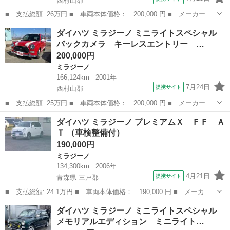
西村山郡
■ 支払総額: 26万円 ■ 車両本体価格： 200,000 円 ■ メーカー
名： ダイハツ ■ 車種名： ミラジーノ ■ グレード名： プレミ
山形
西村山郡
ミラジーノ
ダイハツ ミラジーノ ミニライトスペシャル
アムＸ ／衝突安全ボディ／パワステ／パワーウィンドウ／Ｗエアバ
バックカメラ キーレスエントリー …
ッグ／キーレス／...
200,000円
ミラジーノ
166,124km
2001年
7月24日
提携サイト
西村山郡
■ 支払総額: 25万円 ■ 車両本体価格： 200,000 円 ■ メーカー
名： ダイハツ ■ 車種名： ミラジーノ ■ グレード名： ミニラ
山形
西村山郡
ミラジーノ
ダイハツ ミラジーノ プレミアムＸ ＦＦ Ａ
イトスペシャル バックカメラ キーレスエントリー ＡＴ ＣＤ
Ｔ （車検整備付）
ＤＶＤ再生 ＵＳ...
190,000円
ミラジーノ
134,300km
2006年
4月21日
提携サイト
青森県 三戸郡
■ 支払総額: 24.1万円 ■ 車両本体価格： 190,000 円 ■ メーカー
名： ダイハツ ■ 車種名： ミラジーノ ■ グレード名： プレミ
青森
三戸郡
ミラジーノ
ダイハツ ミラジーノ ミニライトスペシャル
アムＸ ＦＦ ＡＴ ■ 排気量： 660cc ■ ドア枚数： 5D ■ ミ...
メモリアルエディション ミニライト…