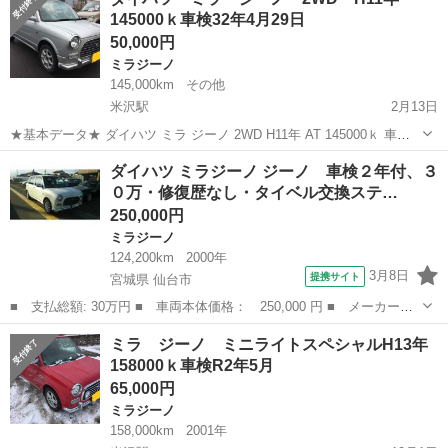
た。 車検あり、リサイクル券代コミコミでの価格です！ 古い車ですが
145000ｋ車検32年4月29日
可愛らしく人気な車種で...
50,000円
ミラジーノ
145,000km
その他
米沢駅
2月13日
★基本データ★ ダイハツ ミラ ジーノ 2WD H11年 AT 145000ｋ 車検
32年4月29日 希少車 探していた方にどうぞ 現在冬タイヤ。夏タイヤ搭
山形
米沢市
米沢駅
ミラジーノ
ダイハツ ミラジーノ ジーノ 車検２年付、３
載です。タイベル交換済みで安心です。 ★外装★ 外装は綺麗...
０万・修復歴なし・タイベル交換ステ…
250,000円
ミラジーノ
124,200km
2000年
3月8日
提携サイト
宮城県 仙台市
■ 支払総額: 30万円 ■ 車両本体価格： 250,000 円 ■ メーカー
名： ダイハツ ■ 車種名： ミラジーノ ■ グレード名： ジー
宮城
仙台市
ミラジーノ
ミラ ジーノ ミニライトスペシャルH13年
ノ 車検２年付、３０万・修復歴なし・タイベル交換ステッカー有り
158000ｋ車検R2年5月
■ 排気量： 6...
65,000円
ミラジーノ
158,000km
2001年