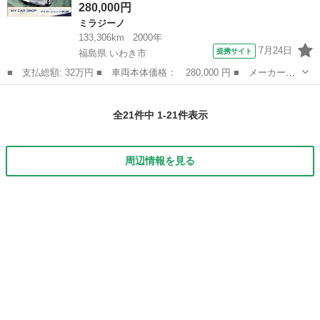
280,000円
ミラジーノ
133,306km
2000年
7月24日
提携サイト
福島県 いわき市
■ 支払総額: 32万円 ■ 車両本体価格： 280,000 円 ■ メーカー
名： ダイハツ ■ 車種名： ミラジーノ ■ グレード名： ジー
福島
いわき市
ミラジーノ
ノ ＥＴＣ キーレスエントリー ＡＴ ＣＤ アルミホイール エ
全21件中 1-21件表示
アコン パワーステ...
周辺情報を見る