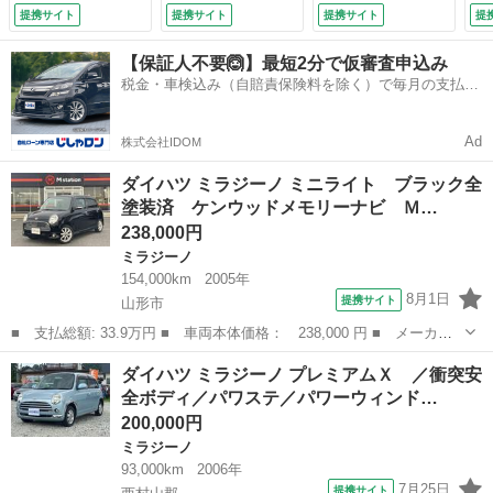
Ｏステアリング 木
ＯＭＯハンドル
Ｂ アルミホイー
提携サイト
提携サイト
提携サイト
提
目調パネル＆シフト
（車検整備付）
ル 衝突安全ボデ
ノブ タイミングベ
ィ エアコン パワ
【保証人不要🙆】最短2分で仮審査申込み
ルト交換済 ＨＩＤ
ーステアリング パ
税金・車検込み（自賠責保険料を除く）で毎月の支払額
ライト フォグライ
ワーウィンドウ
は一定の自社ローン🚗
ト 純正エアロスポ
（検9.1）
イラー （車検整備
Ad
株式会社IDOM
付）
ダイハツ ミラジーノ ミニライト ブラック全
塗装済 ケンウッドメモリーナビ Ｍ…
238,000円
ミラジーノ
154,000km
2005年
8月1日
提携サイト
山形市
■ 支払総額: 33.9万円 ■ 車両本体価格： 238,000 円 ■ メーカー
名： ダイハツ ■ 車種名： ミラジーノ ■ グレード名： ミニラ
山形
山形市
ミラジーノ
ダイハツ ミラジーノ プレミアムＸ ／衝突安
イト ブラック全塗装済 ケンウッドメモリーナビ ＭＩＮＩＬＩＴ
全ボディ／パワステ／パワーウィンド…
Ｅ１５ＡＷ ...
200,000円
ミラジーノ
93,000km
2006年
7月25日
提携サイト