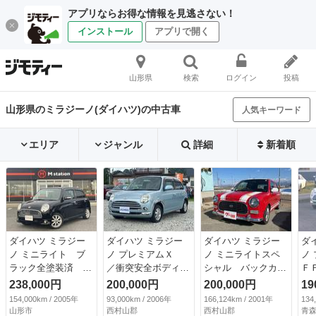
アプリならお得な情報を見逃さない！
インストール
アプリで開く
山形県
検索
ログイン
投稿
山形県のミラジーノ(ダイハツ)の中古車
人気キーワード
エリア
ジャンル
詳細
新着順
ダイハツ ミラジー
ダイハツ ミラジー
ダイハツ ミラジー
ダ
ノ ミニライト ブ
ノ プレミアムＸ
ノ ミニライトスペ
ノ
ラック全塗装済 ケ
／衝突安全ボディ／
シャル バックカメ
Ｆ
ンウッドメモリーナ
パワステ／パワーウ
ラ キーレスエント
整
238,000円
200,000円
200,000円
19
ビ ＭＩＮＩＬＩＴ
ィンドウ／Ｗエアバ
リー ＡＴ ＣＤ
154,000km / 2005年
93,000km / 2006年
166,124km / 2001年
134
Ｅ１５ＡＷ ＭＯＭ
ッグ／キーレス／Ｍ
ＤＶＤ再生 ＵＳ
山形市
西村山郡
西村山郡
青森