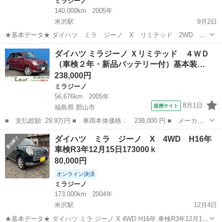
ミラジーノ
140,000km
2005年
米沢駅
9月2日
★基本データ★ ダイハツ ミラ ジーノ X リミテッド 2WD
H17年 抹消済み 140000ｋ ワイン 錆なし 探していた方にどう
山形
米沢市
米沢駅
ミラジーノ
預かり金
ダイハツ ミラジーノ Ｘリミテッド ４ＷＤ
ぞ 希少車 現在夏タイヤ装着 冬タイヤはありません。Ｌ６５０
（車検２年・新品バッテリー付）基本装…
Ｓ 車検付き販売不可 ...
238,000円
ミラジーノ
56,676km
2005年
8月1日
提携サイト
福島県 郡山市
■ 支払総額: 29.9万円 ■ 車両本体価格： 238,000 円 ■ メーカー
名： ダイハツ ■ 車種名： ミラジーノ ■ グレード名： Ｘリミ
福島
郡山市
ミラジーノ
ダイハツ ミラ ジーノ X 4WD H16年
テッド ４ＷＤ（車検２年・新品バッテリー付）基本装備フル装備
車検R3年12月15日173000ｋ
純正ＣＤオー...
80,000円
オンライン決済
ミラジーノ
173,000km
2004年
米沢駅
12月4日
★基本データ★ ダイハツ ミラ ジーノ X 4WD H16年 車検R3年12月15