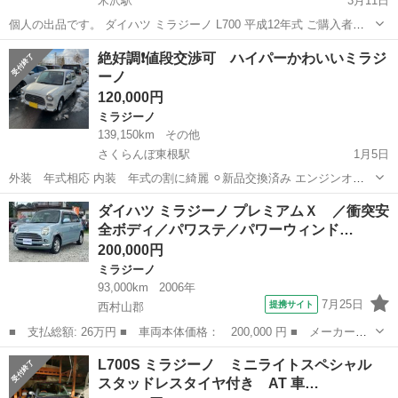
米沢駅
3月11日
個人の出品です。 ダイハツ ミラジーノ L700 平成12年式 ご購入者様
決まりました。
山形
米沢市
米沢駅
ミラジーノ
L700
絶好調❗️値段交渉可 ハイパーかわいいミラジ
ーノ
120,000円
ミラジーノ
139,150km
その他
さくらんぼ東根駅
1月5日
外装 年式相応 内装 年式の割に綺麗 ⚪︎新品交換済み エンジンオイ
ル バッテリー 冬ワイパー ブロアモーター キーレスリモコン電池 ⚪︎
山形
東根市
さくらんぼ東根駅
ミラジーノ
エンジン
ダイハツ ミラジーノ プレミアムＸ ／衝突安
清掃済み エンジンルーム スロットルボディ ⚪︎動作確認済み 電動ミラ
全ボディ／パワステ／パワーウィンド…
ー リアワ...
200,000円
ミラジーノ
93,000km
2006年
7月25日
提携サイト
西村山郡
■ 支払総額: 26万円 ■ 車両本体価格： 200,000 円 ■ メーカー
名： ダイハツ ■ 車種名： ミラジーノ ■ グレード名： プレミ
山形
西村山郡
ミラジーノ
L700S ミラジーノ ミニライトスペシャル
アムＸ ／衝突安全ボディ／パワステ／パワーウィンドウ／Ｗエアバ
スタッドレスタイヤ付き AT 車…
ッグ／キーレス／...