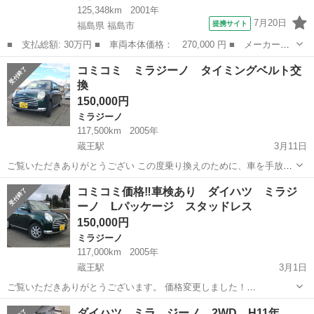
125,348km
2001年
7月20日
提携サイト
福島県 福島市
■ 支払総額: 30万円 ■ 車両本体価格： 270,000 円 ■ メーカー
名： ダイハツ ■ 車種名： ミラジーノ ■ グレード名： ミニラ
福島
福島市
ミラジーノ
コミコミ ミラジーノ タイミングベルト交
イトスペシャル メモリアルエディション 車検付 バックカメラ
換
ナビ ＴＶ キー...
150,000円
ミラジーノ
117,500km
2005年
蔵王駅
3月11日
ご覧いただきありがとうござい この度乗り換えのために、車を手放す
ことにしました。 車検あり、リサイクル券代コミコミでの価格です！
山形
山形市
蔵王駅
ミラジーノ
タイミングベルト
コミコミ価格‼︎車検あり ダイハツ ミラジ
古い車ですが可愛らしく人気な車種です！ 経年劣化等による傷凹みは
ーノ Lパッケージ スタッドレス
ありますが走りは問題あり...
150,000円
ミラジーノ
117,000km
2005年
蔵王駅
3月1日
ご覧いただきありがとうございます。 価格変更しました！
170000⇨150000 この度乗り換えのために、車を手放すことにしまし
山形
山形市
蔵王駅
ミラジーノ
走行距離
ダイハツ ミラ ジーノ 2WD H11年