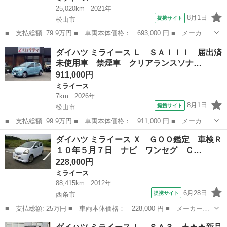
25,020km
2021年
8月1日
提携サイト
松山市
■ 支払総額: 79.9万円 ■ 車両本体価格： 693,000 円 ■ メーカー
名： ダイハツ ■ 車種名： ミライース ■ グレード名： Ｌ Ｓ
愛媛
松山市
ミライース
ダイハツ ミライース Ｌ ＳＡＩＩＩ 届出済
ＡＩＩＩ メモリーナビ バックカメラ スマートアシスト 禁煙
未使用車 禁煙車 クリアランスソナ…
車 ドラレコ ...
911,000円
ミライース
7km
2026年
8月1日
提携サイト
松山市
■ 支払総額: 99.9万円 ■ 車両本体価格： 911,000 円 ■ メーカー
名： ダイハツ ■ 車種名： ミライース ■ グレード名： Ｌ Ｓ
愛媛
松山市
ミライース
ダイハツ ミライース Ｘ ＧＯＯ鑑定 車検Ｒ
ＡＩＩＩ 届出済未使用車 禁煙車 クリアランスソナー 衝突被害
１０年５月７日 ナビ ワンセグ Ｃ…
軽減システム...
228,000円
ミライース
88,415km
2012年
6月28日
提携サイト
西条市
■ 支払総額: 25万円 ■ 車両本体価格： 228,000 円 ■ メーカー
名： ダイハツ ■ 車種名： ミライース ■ グレード名： Ｘ Ｇ
愛媛
西条市
ミライース