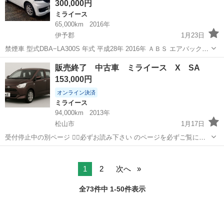
300,000円
ミライース
65,000km
2016年
伊予郡
1月23日
禁煙車 型式DBA−LA300S 年式 平成28年 2016年 ＡＢＳ エアバック
CDデッキ キーレス PVガラス アルミホイール スマートアシスト エコ
愛媛
伊予郡
ミライース
イース
販売終了 中古車 ミライース X SA
アイドル 付きです 走行が少ないけ...
153,000円
オンライン決済
ミライース
94,000km
2013年
松山市
1月17日
受付停止中の別ページ 🙇‍♂️必ずお読み下さい のページを必ずご覧にな
って下さい。 「本投稿は紹介枠の広告です。実車は提携販売店にて確
愛媛
松山市
ミライース
令和
認・契約となります」 年式 2013(H25) 走行距離 9.4万km 車検...
1
2
次へ
全73件中 1-50件表示