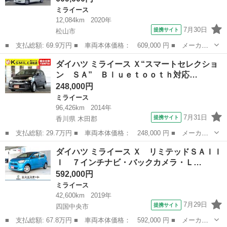
ミライース
12,084km
2020年
7月30日
提携サイト
松山市
■ 支払総額: 69.9万円 ■ 車両本体価格： 609,000 円 ■ メーカー
名： ダイハツ ■ 車種名： ミライース ■ グレード名： Ｌ Ｓ
愛媛
松山市
ミライース
ダイハツ ミライース Ｘ“スマートセレクショ
ＡＩＩＩ ＥＴＣ クリアランスソナー 衝突被害軽減システム オ
ン ＳＡ” Ｂｌｕｅｔｏｏｔｈ対応…
ートマチック...
248,000円
ミライース
96,426km
2014年
7月31日
提携サイト
香川県 木田郡
■ 支払総額: 29.7万円 ■ 車両本体価格： 248,000 円 ■ メーカー
名： ダイハツ ■ 車種名： ミライース ■ グレード名： Ｘ“スマ
香川
木田郡
ミライース
ダイハツ ミライース Ｘ リミテッドＳＡＩＩ
ートセレクション ＳＡ” Ｂｌｕｅｔｏｏｔｈ対応ナビ／アイドリン
Ｉ ７インチナビ・バックカメラ・Ｌ…
グストッ...
592,000円
ミライース
42,600km
2019年
7月29日
提携サイト
四国中央市
■ 支払総額: 67.8万円 ■ 車両本体価格： 592,000 円 ■ メーカー