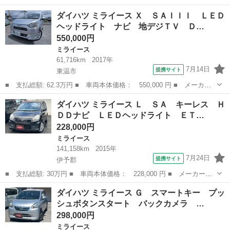
名： ダイハツ ■ 車種名： ミライース ■ グレード名： Ｂ 車
愛媛
西条市
ミライース
ダイハツ ミライース Ｘ ＳＡＩＩＩ ＬＥＤ
検整備付 禁煙車 キーレス ＡＭ／ＦＭラジオデッキ ＣＤプレイ
ヘッドライト ナビ 地デジＴＶ Ｄ…
ヤー パワー...
550,000円
ミライース
61,716km
2017年
7月14日
提携サイト
東温市
■ 支払総額: 62.3万円 ■ 車両本体価格： 550,000 円 ■ メーカー
名： ダイハツ ■ 車種名： ミライース ■ グレード名： Ｘ Ｓ
愛媛
東温市
ミライース
ダイハツ ミライース Ｌ ＳＡ キーレス Ｈ
ＡＩＩＩ ＬＥＤヘッドライト ナビ 地デジＴＶ ＤＶＤ再生 Ｂ
ＤＤナビ ＬＥＤヘッドライト ＥＴ…
ｌｕｅｔｏｏ...
228,000円
ミライース
141,158km
2015年
7月24日
提携サイト
伊予郡
■ 支払総額: 30万円 ■ 車両本体価格： 228,000 円 ■ メーカー
名： ダイハツ ■ 車種名： ミライース ■ グレード名： Ｌ Ｓ
愛媛
伊予郡
ミライース
ダイハツ ミライース Ｇ スマートキー プッ
Ａ キーレス ＨＤＤナビ ＬＥＤヘッドライト ＥＴＣ ミュージ
シュボタンスタート バックカメラ …
ックサーバー Ｄ...
298,000円
ミライース