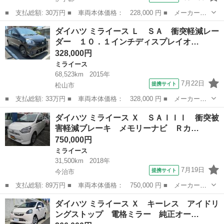
■ 支払総額: 30万円 ■ 車両本体価格： 228,000 円 ■ メーカー
名： ダイハツ ■ 車種名： ミライース ■ グレード名： Ｌ Ｓ
愛媛
伊予郡
ミライース
ダイハツ ミライース Ｌ ＳＡ 衝突軽減レー
Ａ キーレス ＨＤＤナビ ＬＥＤヘッドライト ＥＴＣ ミュージ
ダー １０．１インチディスプレイオ…
ックサーバー Ｄ...
328,000円
ミライース
68,523km
2015年
7月22日
提携サイト
松山市
■ 支払総額: 33万円 ■ 車両本体価格： 328,000 円 ■ メーカー
名： ダイハツ ■ 車種名： ミライース ■ グレード名： Ｌ Ｓ
愛媛
松山市
ミライース
ダイハツ ミライース Ｘ ＳＡＩＩＩ 衝突被
Ａ 衝突軽減レーダー １０．１インチディスプレイオーディオ Ｅ
害軽減ブレーキ メモリーナビ Ｒカ…
ＴＣ キーレス ...
750,000円
ミライース
31,500km
2018年
7月19日
提携サイト
今治市
■ 支払総額: 89万円 ■ 車両本体価格： 750,000 円 ■ メーカー
名： ダイハツ ■ 車種名： ミライース ■ グレード名： Ｘ Ｓ
愛媛
今治市
ミライース
ダイハツ ミライース Ｘ キーレス アイドリ
ＡＩＩＩ 衝突被害軽減ブレーキ メモリーナビ Ｒカメラ ＬＥＤ
ングストップ 電格ミラー 純正オー…
ヘッドライト エ...