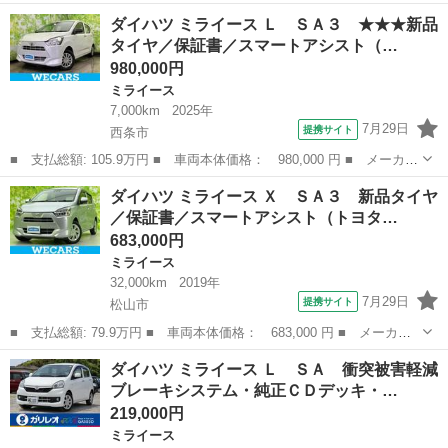
名： ダイハツ ■ 車種名： ミライース ■ グレード名： Ｘ リ
愛媛
四国中央市
ミライース
ダイハツ ミライース Ｌ ＳＡ３ ★★★新品
ミテッドＳＡＩＩＩ ７インチナビ・バックカメラ・ＬＥＤヘッドラ
タイヤ／保証書／スマートアシスト（…
イト・オート...
980,000円
ミライース
7,000km
2025年
7月29日
提携サイト
西条市
■ 支払総額: 105.9万円 ■ 車両本体価格： 980,000 円 ■ メーカー
名： ダイハツ ■ 車種名： ミライース ■ グレード名： Ｌ Ｓ
愛媛
西条市
ミライース
ダイハツ ミライース Ｘ ＳＡ３ 新品タイヤ
Ａ３ ★★★新品タイヤ／保証書／スマートアシスト（トヨタ・ダイ
／保証書／スマートアシスト（トヨタ…
ハツ）／車...
683,000円
ミライース
32,000km
2019年
7月29日
提携サイト
松山市
■ 支払総額: 79.9万円 ■ 車両本体価格： 683,000 円 ■ メーカー
名： ダイハツ ■ 車種名： ミライース ■ グレード名： Ｘ Ｓ
愛媛
松山市
ミライース
ダイハツ ミライース Ｌ ＳＡ 衝突被害軽減
Ａ３ 新品タイヤ／保証書／スマートアシスト（トヨタ・ダイハツ）
ブレーキシステム・純正ＣＤデッキ・…
／車線逸脱防...
219,000円
ミライース