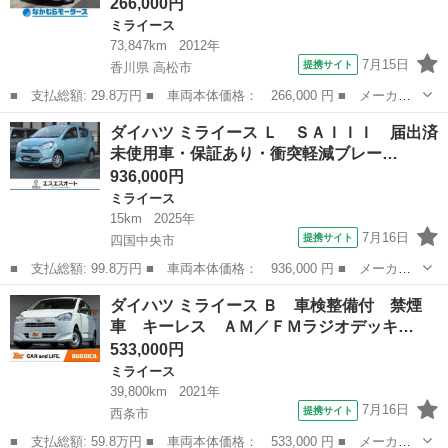
266,000円
ミライース
73,847km
2012年
7月15日
提携サイト
香川県 高松市
■ 支払総額: 29.8万円 ■ 車両本体価格： 266,000 円 ■ メーカー
名： ダイハツ ■ 車種名： ミライース ■ グレード名： Ｘ キ
香川
高松市
ミライース
ダイハツ ミライース Ｌ ＳＡＩＩＩ 届出済
ーレス アイドリングストップ 電格ミラー 純正オーディオ Ｃ
未使用車・保証あり・衝突軽減ブレー…
Ｄ エアコン ...
936,000円
ミライース
15km
2025年
7月16日
提携サイト
四国中央市
■ 支払総額: 99.8万円 ■ 車両本体価格： 936,000 円 ■ メーカー
名： ダイハツ ■ 車種名： ミライース ■ グレード名： Ｌ Ｓ
愛媛
四国中央市
ミライース
ダイハツ ミライース Ｂ 車検整備付 禁煙
ＡＩＩＩ 届出済未使用車・保証あり・衝突軽減ブレーキ付・キーレ
車 キーレス ＡＭ／ＦＭラジオデッキ…
スエントリー...
533,000円
ミライース
39,800km
2021年
7月16日
提携サイト
西条市
■ 支払総額: 59.8万円 ■ 車両本体価格： 533,000 円 ■ メーカー