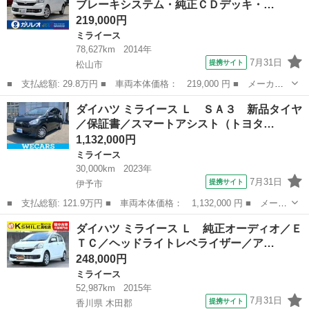
ブレーキシステム・純正ＣＤデッキ・…
ハツ）／車...
219,000円
ミライース
78,627km
2014年
7月31日
提携サイト
松山市
■ 支払総額: 29.8万円 ■ 車両本体価格： 219,000 円 ■ メーカー
名： ダイハツ ■ 車種名： ミライース ■ グレード名： Ｌ Ｓ
愛媛
松山市
ミライース
ダイハツ ミライース Ｌ ＳＡ３ 新品タイヤ
Ａ 衝突被害軽減ブレーキシステム・純正ＣＤデッキ・エコアイド
／保証書／スマートアシスト（トヨタ…
ル・フォグラン...
1,132,000円
ミライース
30,000km
2023年
7月31日
提携サイト
伊予市
■ 支払総額: 121.9万円 ■ 車両本体価格： 1,132,000 円 ■ メーカ
ー名： ダイハツ ■ 車種名： ミライース ■ グレード名： Ｌ
愛媛
伊予市
ミライース
ダイハツ ミライース Ｌ 純正オーディオ／Ｅ
ＳＡ３ 新品タイヤ／保証書／スマートアシスト（トヨタ・ダイハ
ＴＣ／ヘッドライトレベライザー／ア…
ツ）／車線...
248,000円
ミライース
52,987km
2015年
7月31日
提携サイト
香川県 木田郡