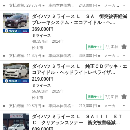
■ 支払総額: 29.7万円 ■ 車両本体価格： 248,000 円 ■ メーカー
名： ダイハツ ■ 車種名： ミライース ■ グレード名： Ｌ 純
香川
木田郡
ミライース
ダイハツ ミライース Ｌ ＳＡ 衝突被害軽減
正オーディオ／ＥＴＣ／ヘッドライトレベライザー／アイドリングス
ブレーキシステム・エコアイドル・ヘ…
トップ／キー...
369,000円
ミライース
48,357km
2014年
7月31日
提携サイト
松山市
■ 支払総額: 44.8万円 ■ 車両本体価格： 369,000 円 ■ メーカー
名： ダイハツ ■ 車種名： ミライース ■ グレード名： Ｌ Ｓ
愛媛
松山市
ミライース
ダイハツ ミライース Ｌ 純正ＣＤデッキ・エ
Ａ 衝突被害軽減ブレーキシステム・エコアイドル・ヘッドライトレ
コアイドル・ヘッドライトレベライザ…
ベライザー・...
219,000円
ミライース
56,963km
2015年
7月31日
提携サイト
松山市
■ 支払総額: 29.8万円 ■ 車両本体価格： 219,000 円 ■ メーカー
名： ダイハツ ■ 車種名： ミライース ■ グレード名： Ｌ 純
愛媛
松山市
ミライース
ダイハツ ミライース Ｌ ＳＡＩＩＩ ＥＴ
正ＣＤデッキ・エコアイドル・ヘッドライトレベライザー・キーレス
Ｃ クリアランスソナー 衝突被害軽減…
エントリー・...
609,000円