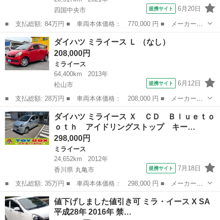
6月20日
提携サイト
四国中央市
■ 支払総額: 84万円 ■ 車両本体価格： 770,000 円 ■ メーカー
名： ダイハツ ■ 車種名： ミライース ■ グレード名： Ｌ Ｓ
愛媛
四国中央市
ミライース
ダイハツ ミライース Ｌ （なし）
ＡＩＩＩ 衝突被害軽減システム アイドリングストップ ■ 排気
208,000円
量： 660cc...
ミライース
64,400km
2013年
6月12日
提携サイト
松山市
■ 支払総額: 28万円 ■ 車両本体価格： 208,000 円 ■ メーカー
名： ダイハツ ■ 車種名： ミライース ■ グレード名： Ｌ ■
愛媛
松山市
ミライース
ダイハツ ミライース Ｘ ＣＤ Ｂｌｕｅｔｏ
排気量： 660cc ■ ドア枚数： 5D ■ ミッション： インパネAT ...
ｏｔｈ アイドリングストップ キー…
298,000円
ミライース
24,652km
2012年
7月18日
提携サイト
香川県 丸亀市
■ 支払総額: 35万円 ■ 車両本体価格： 298,000 円 ■ メーカー
名： ダイハツ ■ 車種名： ミライース ■ グレード名： Ｘ Ｃ
香川
丸亀市
ミライース
値下げしました値引き可 ミラ・イース X SA
Ｄ Ｂｌｕｅｔｏｏｔｈ アイドリングストップ キーレス パワス
平成28年 2016年 禁…
テ パワーウィン...