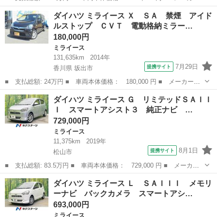
名： ダイハツ ■ 車種名： ミライース ■ グレード名： Ｌ Ｓ
愛媛
松山市
ミライース
ダイハツ ミライース Ｘ ＳＡ 禁煙 アイド
ＡＩＩＩ バックカメラ クリアランスソナー 衝突被害軽減システ
ルストップ ＣＶＴ 電動格納ミラー…
ム オートマ...
180,000円
ミライース
131,635km
2014年
7月29日
提携サイト
香川県 坂出市
■ 支払総額: 24万円 ■ 車両本体価格： 180,000 円 ■ メーカー
名： ダイハツ ■ 車種名： ミライース ■ グレード名： Ｘ Ｓ
香川
坂出市
ミライース
ダイハツ ミライース Ｇ リミテッドＳＡＩＩ
Ａ 禁煙 アイドルストップ ＣＶＴ 電動格納ミラー 全シートク
Ｉ スマートアシスト３ 純正ナビ …
リーニング済 １...
729,000円
ミライース
11,375km
2019年
8月1日
提携サイト
松山市
■ 支払総額: 83.5万円 ■ 車両本体価格： 729,000 円 ■ メーカー
名： ダイハツ ■ 車種名： ミライース ■ グレード名： Ｇ リ
愛媛
松山市
ミライース
ダイハツ ミライース Ｌ ＳＡＩＩＩ メモリ
ミテッドＳＡＩＩＩ スマートアシスト３ 純正ナビ Ｂｌｕｅｔｏ
ーナビ バックカメラ スマートアシ…
ｏｔｈ再生 ...
693,000円
ミライース