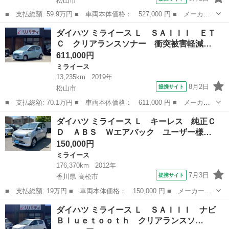
松山市
■ 支払総額: 59.9万円 ■ 車両本体価格： 527,000 円 ■ メーカー
名： ダイハツ ■ 車種名： ミライース ■ グレード名： Ｌ Ｓ
愛媛
松山市
ミライース
ダイハツ ミライース Ｌ ＳＡＩＩＩ ＥＴ
ＡＩＩＩ バックカメラ ナビ ＴＶ クリアランスソナー 衝突被
Ｃ クリアランスソナー 衝突被害軽減…
害軽減システ...
611,000円
ミライース
13,235km
2019年
8月2日
提携サイト
松山市
■ 支払総額: 70.1万円 ■ 車両本体価格： 611,000 円 ■ メーカー
名： ダイハツ ■ 車種名： ミライース ■ グレード名： Ｌ Ｓ
愛媛
松山市
ミライース
ダイハツ ミライース Ｌ キーレス 純正Ｃ
ＡＩＩＩ ＥＴＣ クリアランスソナー 衝突被害軽減システム オ
Ｄ ＡＢＳ Ｗエアバック ユーザー様…
ートマチック...
150,000円
ミライース
176,370km
2012年
7月3日
提携サイト
香川県 高松市
■ 支払総額: 19万円 ■ 車両本体価格： 150,000 円 ■ メーカー
名： ダイハツ ■ 車種名： ミライース ■ グレード名： Ｌ キ
香川
高松市
ミライース
ダイハツ ミライース Ｌ ＳＡＩＩＩ ナビ
ーレス 純正ＣＤ ＡＢＳ Ｗエアバック ユーザー様下取り車 ■
Ｂｌｕｅｔｏｏｔｈ クリアランスソ…
排気量： 66...