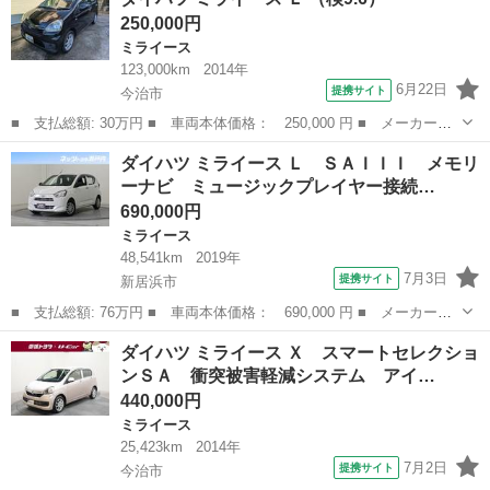
ＡＩＩＩ メモリーナビ ミュージックプレイヤー接続可 バックカ
250,000円
メラ 衝突被害軽...
ミライース
123,000km
2014年
6月22日
提携サイト
今治市
■ 支払総額: 30万円 ■ 車両本体価格： 250,000 円 ■ メーカー
名： ダイハツ ■ 車種名： ミライース ■ グレード名： Ｌ ■
愛媛
今治市
ミライース
ダイハツ ミライース Ｌ ＳＡＩＩＩ メモリ
排気量： 660cc ■ ドア枚数： 5D ■ ミッション： CVT ■ 店...
ーナビ ミュージックプレイヤー接続…
690,000円
ミライース
48,541km
2019年
7月3日
提携サイト
新居浜市
■ 支払総額: 76万円 ■ 車両本体価格： 690,000 円 ■ メーカー
名： ダイハツ ■ 車種名： ミライース ■ グレード名： Ｌ Ｓ
愛媛
新居浜市
ミライース
ダイハツ ミライース Ｘ スマートセレクショ
ＡＩＩＩ メモリーナビ ミュージックプレイヤー接続可 バックカ
ンＳＡ 衝突被害軽減システム アイ…
メラ 衝突被害軽...
440,000円
ミライース
25,423km
2014年
7月2日
提携サイト
今治市