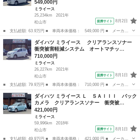
549,000円
ミライース
25,234km
2021年
8月2日
提携サイト
松山市
■ 支払総額: 63.9万円 ■ 車両本体価格： 549,000 円 ■ メーカー
名： ダイハツ ■ 車種名： ミライース ■ グレード名： Ｌ Ｓ
愛媛
松山市
ミライース
ダイハツ ミライース クリアランスソナー
ＡＩＩＩ ナビ Ｂｌｕｅｔｏｏｔｈ クリアランスソナー 衝突被
衝突被害軽減システム オートマチッ…
害軽減システ...
710,000円
ミライース
26,227km
2021年
8月1日
提携サイト
松山市
■ 支払総額: 79.9万円 ■ 車両本体価格： 710,000 円 ■ メーカー
名： ダイハツ ■ 車種名： ミライース ■ グレード名： クリ
愛媛
松山市
ミライース
ダイハツ ミライース Ｌ ＳＡＩＩＩ バック
アランスソナー 衝突被害軽減システム オートマチックハイビー
カメラ クリアランスソナー 衝突被…
ム オートライ...
421,000円
ミライース
59,996km
2018年
8月1日
提携サイト
松山市
■ 支払総額: 49.9万円 ■ 車両本体価格： 421,000 円 ■ メーカー