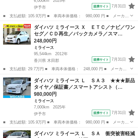
6,000km
2025年
7月31日
提携サイト
伊予市
■ 支払総額: 105.9万円 ■ 車両本体価格： 980,000 円 ■ メーカー
名： ダイハツ ■ 車種名： ミライース ■ グレード名： Ｌ Ｓ
愛媛
伊予市
ミライース
ダイハツ ミライース Ｘ ＥＴＣ／ナビ／ワン
Ａ３ ★★★新品タイヤ／保証書／スマートアシスト（トヨタ・ダイ
セグ／ＣＤ再生／バックカメラ／スマ…
ハツ）／車...
248,000円
ミライース
95,544km
2012年
7月31日
提携サイト
香川県 木田郡
■ 支払総額: 29.7万円 ■ 車両本体価格： 248,000 円 ■ メーカー
名： ダイハツ ■ 車種名： ミライース ■ グレード名： Ｘ Ｅ
香川
木田郡
ミライース
ダイハツ ミライース Ｌ ＳＡ３ ★★★新品
ＴＣ／ナビ／ワンセグ／ＣＤ再生／バックカメラ／スマートキー／ア
タイヤ／保証書／スマートアシスト（…
イドリングス...
980,000円
ミライース
7,000km
2025年
7月31日
提携サイト
伊予市
■ 支払総額: 105.9万円 ■ 車両本体価格： 980,000 円 ■ メーカー
名： ダイハツ ■ 車種名： ミライース ■ グレード名： Ｌ Ｓ
愛媛
伊予市
ミライース
ダイハツ ミライース Ｌ ＳＡ 衝突被害軽減
Ａ３ ★★★新品タイヤ／保証書／スマートアシスト（トヨタ・ダイ