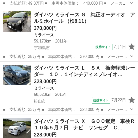
■ 支払総額: 49.3万円 ■ 車両本体価格： 440,000 円 ■ メーカー
名： ダイハツ ■ 車種名： ミライース ■ グレード名： Ｘ ス
愛媛
今治市
ミライース
ダイハツ ミライース Ｇ 純正オーディオ ア
マートセレクションＳＡ 衝突被害軽減システム アイドリングスト
ルミホイール （検8.11）
ップ ■ 排...
370,000円
ミライース
59,173km
2011年
7月1日
提携サイト
宇和島市
■ 支払総額: 39万円 ■ 車両本体価格： 370,000 円 ■ メーカー
名： ダイハツ ■ 車種名： ミライース ■ グレード名： Ｇ 純
愛媛
宇和島市
ミライース
ダイハツ ミライース Ｌ ＳＡ 衝突軽減レー
正オーディオ アルミホイール ■ 排気量： 660cc ■ ドア枚数：
ダー １０．１インチディスプレイオ…
5D ...
328,000円
ミライース
68,523km
2015年
7月22日
提携サイト
松山市
■ 支払総額: 33万円 ■ 車両本体価格： 328,000 円 ■ メーカー
名： ダイハツ ■ 車種名： ミライース ■ グレード名： Ｌ Ｓ
愛媛
松山市
ミライース
ダイハツ ミライース Ｘ ＧＯＯ鑑定 車検Ｒ
Ａ 衝突軽減レーダー １０．１インチディスプレイオーディオ Ｅ
１０年５月７日 ナビ ワンセグ Ｃ…
ＴＣ キーレス ...
228,000円