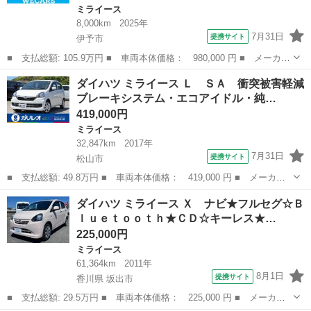
ミライース
8,000km
2025年
7月31日
提携サイト
伊予市
■ 支払総額: 105.9万円 ■ 車両本体価格： 980,000 円 ■ メーカー
名： ダイハツ ■ 車種名： ミライース ■ グレード名： Ｌ Ｓ
愛媛
伊予市
ミライース
ダイハツ ミライース Ｌ ＳＡ 衝突被害軽減
Ａ３ ★★★新品タイヤ／保証書／スマートアシスト（トヨタ・ダイ
ブレーキシステム・エコアイドル・純…
ハツ）／Ｅ...
419,000円
ミライース
32,847km
2017年
7月31日
提携サイト
松山市
■ 支払総額: 49.8万円 ■ 車両本体価格： 419,000 円 ■ メーカー
名： ダイハツ ■ 車種名： ミライース ■ グレード名： Ｌ Ｓ
愛媛
松山市
ミライース
ダイハツ ミライース Ｘ ナビ★フルセグ☆Ｂ
Ａ 衝突被害軽減ブレーキシステム・エコアイドル・純正ＣＤデッ
ｌｕｅｔｏｏｔｈ★ＣＤ☆キーレス★…
キ・ヘッドライ...
225,000円
ミライース
61,364km
2011年
8月1日
提携サイト
香川県 坂出市
■ 支払総額: 29.5万円 ■ 車両本体価格： 225,000 円 ■ メーカー