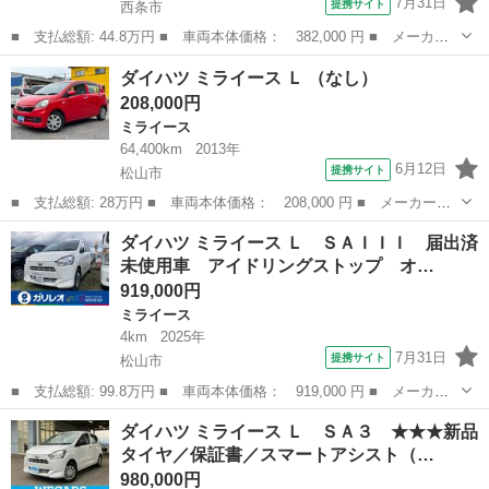
7月31日
提携サイト
西条市
■ 支払総額: 44.8万円 ■ 車両本体価格： 382,000 円 ■ メーカー
名： ダイハツ ■ 車種名： ミライース ■ グレード名： Ｌ 車
愛媛
西条市
ミライース
ダイハツ ミライース Ｌ （なし）
検整備付 禁煙 Ａストップ ＥＴＣ Ｐガラス Ｐドアロック Ｗ
208,000円
エアバック ...
ミライース
64,400km
2013年
6月12日
提携サイト
松山市
■ 支払総額: 28万円 ■ 車両本体価格： 208,000 円 ■ メーカー
名： ダイハツ ■ 車種名： ミライース ■ グレード名： Ｌ ■
愛媛
松山市
ミライース
ダイハツ ミライース Ｌ ＳＡＩＩＩ 届出済
排気量： 660cc ■ ドア枚数： 5D ■ ミッション： インパネAT ...
未使用車 アイドリングストップ オ…
919,000円
ミライース
4km
2025年
7月31日
提携サイト
松山市
■ 支払総額: 99.8万円 ■ 車両本体価格： 919,000 円 ■ メーカー
名： ダイハツ ■ 車種名： ミライース ■ グレード名： Ｌ Ｓ
愛媛
松山市
ミライース
ダイハツ ミライース Ｌ ＳＡ３ ★★★新品
ＡＩＩＩ 届出済未使用車 アイドリングストップ オートエアコ
タイヤ／保証書／スマートアシスト（…
ン 電動格納式...
980,000円