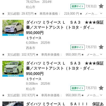
78,627km
2014年
7月31日
提携サイト
松山市
■ 支払総額: 29.8万円 ■ 車両本体価格： 219,000 円 ■ メーカー
名： ダイハツ ■ 車種名： ミライース ■ グレード名： Ｌ Ｓ
愛媛
松山市
ミライース
ダイハツ ミライース Ｌ ＳＡ３ ★★★保証
Ａ 衝突被害軽減ブレーキシステム・純正ＣＤデッキ・エコアイド
書／スマートアシスト（トヨタ・ダイ…
ル・フォグラン...
950,000円
ミライース
6,000km
2025年
7月27日
提携サイト
西条市
■ 支払総額: 102.9万円 ■ 車両本体価格： 950,000 円 ■ メーカー
名： ダイハツ ■ 車種名： ミライース ■ グレード名： Ｌ Ｓ
愛媛
西条市
ミライース
ダイハツ ミライース Ｌ ＳＡ３ ★★★保証
Ａ３ ★★★保証書／スマートアシスト（トヨタ・ダイハツ）／ＥＢ
書／スマートアシスト（トヨタ・ダイ…
Ｄ付ＡＢＳ...
950,000円
ミライース
9,000km
2025年
7月27日
提携サイト
松山市
■ 支払総額: 102.9万円 ■ 車両本体価格： 950,000 円 ■ メーカー
名： ダイハツ ■ 車種名： ミライース ■ グレード名： Ｌ Ｓ
愛媛
松山市
ミライース
ダイハツ ミライース Ｌ ＳＡＩＩＩ 保証あ
Ａ３ ★★★保証書／スマートアシスト（トヨタ・ダイハツ）／車線