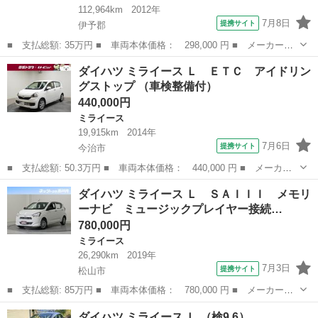
112,964km
2012年
7月8日
提携サイト
伊予郡
■ 支払総額: 35万円 ■ 車両本体価格： 298,000 円 ■ メーカー
名： ダイハツ ■ 車種名： ミライース ■ グレード名： Ｇ ス
愛媛
伊予郡
ミライース
ダイハツ ミライース Ｌ ＥＴＣ アイドリン
マートキー プッシュボタンスタート バックカメラ ＰＩＡＡ製Ｌ
グストップ （車検整備付）
ＥＤヘッドライト...
440,000円
ミライース
19,915km
2014年
7月6日
提携サイト
今治市
■ 支払総額: 50.3万円 ■ 車両本体価格： 440,000 円 ■ メーカー
名： ダイハツ ■ 車種名： ミライース ■ グレード名： Ｌ Ｅ
愛媛
今治市
ミライース
ダイハツ ミライース Ｌ ＳＡＩＩＩ メモリ
ＴＣ アイドリングストップ ■ 排気量： 660cc ■ ドア枚数：
ーナビ ミュージックプレイヤー接続…
5D...
780,000円
ミライース
26,290km
2019年
7月3日
提携サイト
松山市
■ 支払総額: 85万円 ■ 車両本体価格： 780,000 円 ■ メーカー
名： ダイハツ ■ 車種名： ミライース ■ グレード名： Ｌ Ｓ
愛媛
松山市
ミライース
ダイハツ ミライース Ｌ （検9.6）