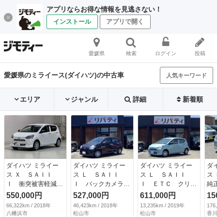
アプリならお得な情報を見逃さない！
インストール
アプリで開く
愛媛県
検索
ログイン
投稿
愛媛県のミライース(ダイハツ)の中古車
人気キーワード
エリア
ジャンル
詳細
新着順
ダイハツ ミライー
ダイハツ ミライー
ダイハツ ミライー
ダ
ス Ｘ ＳＡＩＩ
ス Ｌ ＳＡＩＩ
ス Ｌ ＳＡＩＩ
ス
Ｉ 衝突被害軽減シ
Ｉ バックカメラ
Ｉ ＥＴＣ クリア
純
ステム ＬＥＤヘッ
ナビ ＴＶ クリア
ランスソナー 衝突
Ｗ
550,000円
527,000円
611,000円
15
ドランプ アイドリ
ランスソナー 衝突
被害軽減システム
ザ
66,322km / 2018年
46,423km / 2018年
13,235km / 2019年
176
ングストップ ＥＴ
被害軽減システム
オートマチックハイ
（検
八幡浜市
松山市
松山市
香川