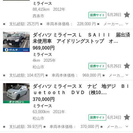
ミライース
88,415km
2012年
6月28日
提携サイト
西条市
■ 支払総額: 25万円 ■ 車両本体価格： 228,000 円 ■ メーカー
名： ダイハツ ■ 車種名： ミライース ■ グレード名： Ｘ Ｇ
愛媛
西条市
ミライース
ダイハツ ミライース Ｌ ＳＡＩＩＩ 届出済
ＯＯ鑑定 車検Ｒ１０年５月７日 ナビ ワンセグ ＣＤ ＵＳＢ接
未使用車 アイドリングストップ オ…
続 エアコン パ...
969,000円
ミライース
4km
2025年
6月26日
提携サイト
松山市
■ 支払総額: 104.8万円 ■ 車両本体価格： 969,000 円 ■ メーカー
名： ダイハツ ■ 車種名： ミライース ■ グレード名： Ｌ Ｓ
愛媛
松山市
ミライース
ダイハツ ミライース Ｘ ナビ 地デジ Ｂｌ
ＡＩＩＩ 届出済未使用車 アイドリングストップ オートエアコ
ｕｅｔｏｏｔｈ ＤＶＤ （検10.…
ン 電動格納...
370,000円
ミライース
63,000km
2011年
6月24日
提携サイト
松山市
■ 支払総額: 39.9万円 ■ 車両本体価格： 370,000 円 ■ メーカー
名： ダイハツ ■ 車種名： ミライース ■ グレード名： Ｘ ナ