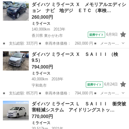
愛媛
松山市
ミライース
ダイハツ ミライース Ｘ メモリアルエディシ
ビ 地デジ Ｂｌｕｅｔｏｏｔｈ ＤＶＤ ■ 排気量： 660cc ■ ド
ョン ナビ 地デジ ＥＴＣ （車検…
ア...
260,000円
ミライース
140,000km
2013年
6月9日
提携サイト
香川県 東かがわ市
■ 支払総額: 33万円 ■ 車両本体価格： 260,000 円 ■ メーカー
名： ダイハツ ■ 車種名： ミライース ■ グレード名： Ｘ メ
香川
東かがわ市
ミライース
ダイハツ ミライース Ｘ ＳＡＩＩＩ （検
モリアルエディション ナビ 地デジ ＥＴＣ ■ 排気量： 660cc
9.5）
■ ドア...
794,000円
ミライース
40,000km
2018年
6月24日
提携サイト
宇和島市
■ 支払総額: 85万円 ■ 車両本体価格： 794,000 円 ■ メーカー
名： ダイハツ ■ 車種名： ミライース ■ グレード名： Ｘ Ｓ
愛媛
宇和島市
ミライース
ダイハツ ミライース Ｌ ＳＡＩＩＩ 衝突被
ＡＩＩＩ ■ 排気量： 660cc ■ ドア枚数： 5D ■ ミッション：
害軽減システム アイドリングストッ…
C...
770,000円
ミライース
20,517km
2021年