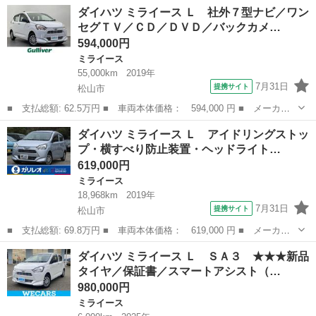
名： ダイハツ ■ 車種名： ミライース ■ グレード名： Ｘ ナ
香川
坂出市
ミライース
ダイハツ ミライース Ｌ 社外７型ナビ／ワン
ビ★フルセグ☆Ｂｌｕｅｔｏｏｔｈ★ＣＤ☆キーレス★電動格納ドア
セグＴＶ／ＣＤ／ＤＶＤ／バックカメ…
ミラー ■ ...
594,000円
ミライース
55,000km
2019年
7月31日
提携サイト
松山市
■ 支払総額: 62.5万円 ■ 車両本体価格： 594,000 円 ■ メーカー
名： ダイハツ ■ 車種名： ミライース ■ グレード名： Ｌ 社
愛媛
松山市
ミライース
ダイハツ ミライース Ｌ アイドリングストッ
外７型ナビ／ワンセグＴＶ／ＣＤ／ＤＶＤ／バックカメラ／ＥＴＣ／
プ・横すべり防止装置・ヘッドライト…
純正前方ドラ...
619,000円
ミライース
18,968km
2019年
7月31日
提携サイト
松山市
■ 支払総額: 69.8万円 ■ 車両本体価格： 619,000 円 ■ メーカー
名： ダイハツ ■ 車種名： ミライース ■ グレード名： Ｌ ア
愛媛
松山市
ミライース
ダイハツ ミライース Ｌ ＳＡ３ ★★★新品
イドリングストップ・横すべり防止装置・ヘッドライトレベライザ
タイヤ／保証書／スマートアシスト（…
ー・キーレスエ...
980,000円
ミライース