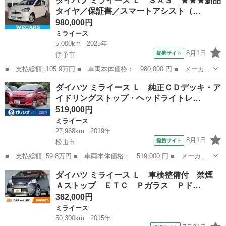
ダイハツ ミライース Ｌ ＳＡ３ ★★★新品
ＯＯ鑑定 車検Ｒ１０年５月７日 ナビ ワンセグ ＣＤ ＵＳＢ接
タイヤ／保証書／スマートアシスト（…
続 エアコン パ...
980,000円
ミライース
5,000km
2025年
8月1日
提携サイト
伊予市
■ 支払総額: 105.9万円 ■ 車両本体価格： 980,000 円 ■ メーカー
名： ダイハツ ■ 車種名： ミライース ■ グレード名： Ｌ Ｓ
愛媛
伊予市
ミライース
ダイハツ ミライース Ｌ 純正ＣＤデッキ・ア
Ａ３ ★★★新品タイヤ／保証書／スマートアシスト（トヨタ・ダイ
イドリングストップ・ヘッドライトレ…
ハツ）／車...
519,000円
ミライース
27,968km
2019年
8月1日
提携サイト
松山市
■ 支払総額: 59.8万円 ■ 車両本体価格： 519,000 円 ■ メーカー
名： ダイハツ ■ 車種名： ミライース ■ グレード名： Ｌ 純
愛媛
松山市
ミライース
ダイハツ ミライース Ｌ 車検整備付 禁煙
正ＣＤデッキ・アイドリングストップ・ヘッドライトレベライザー・
Ａストップ ＥＴＣ Ｐガラス Ｐド…
キーレスエン...
382,000円
ミライース
50,300km
2015年