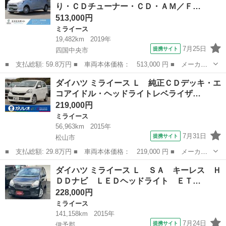
り・ＣＤチューナー・ＣＤ・ＡＭ／Ｆ…
逸脱防止支...
513,000円
ミライース
19,482km
2019年
7月25日
提携サイト
四国中央市
■ 支払総額: 59.8万円 ■ 車両本体価格： 513,000 円 ■ メーカー
名： ダイハツ ■ 車種名： ミライース ■ グレード名： Ｌ Ｓ
愛媛
四国中央市
ミライース
ダイハツ ミライース Ｌ 純正ＣＤデッキ・エ
ＡＩＩＩ 保証あり・ＣＤチューナー・ＣＤ・ＡＭ／ＦＭラジオ・ド
コアイドル・ヘッドライトレベライザ…
ラレコ・アイ...
219,000円
ミライース
56,963km
2015年
7月31日
提携サイト
松山市
■ 支払総額: 29.8万円 ■ 車両本体価格： 219,000 円 ■ メーカー
名： ダイハツ ■ 車種名： ミライース ■ グレード名： Ｌ 純
愛媛
松山市
ミライース
ダイハツ ミライース Ｌ ＳＡ キーレス Ｈ
正ＣＤデッキ・エコアイドル・ヘッドライトレベライザー・キーレス
ＤＤナビ ＬＥＤヘッドライト ＥＴ…
エントリー・...
228,000円
ミライース
141,158km
2015年
7月24日
提携サイト
伊予郡