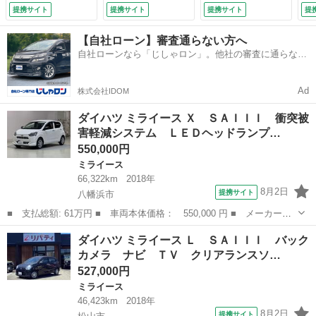
Ｃ キーレス 横滑
オートマチックハイ
ビーム キーレスエ
提携サイト
提携サイト
提携サイト
提
り防止機能 （車検
ビーム キーレスエ
ントリー アイドリ
整備付）
ントリー アイドリ
ングストップ ＣＶ
【自社ローン】審査通らない方へ
ングストップ ＣＶ
Ｔ ＡＢＳ ＥＳ
自社ローンなら「じしゃロン」。他社の審査に通らなか
Ｔ ＡＢＳ ＥＳ
Ｃ ＣＤ （車検整
った方も
Ｃ エアコン パワ
備付）
ーステアリング
Ad
株式会社IDOM
（検9.3）
ダイハツ ミライース Ｘ ＳＡＩＩＩ 衝突被
害軽減システム ＬＥＤヘッドランプ…
550,000円
ミライース
66,322km
2018年
8月2日
提携サイト
八幡浜市
■ 支払総額: 61万円 ■ 車両本体価格： 550,000 円 ■ メーカー
名： ダイハツ ■ 車種名： ミライース ■ グレード名： Ｘ Ｓ
愛媛
八幡浜市
ミライース
ダイハツ ミライース Ｌ ＳＡＩＩＩ バック
ＡＩＩＩ 衝突被害軽減システム ＬＥＤヘッドランプ アイドリン
カメラ ナビ ＴＶ クリアランスソ…
グストップ ＥＴ...
527,000円
ミライース
46,423km
2018年
8月2日
提携サイト