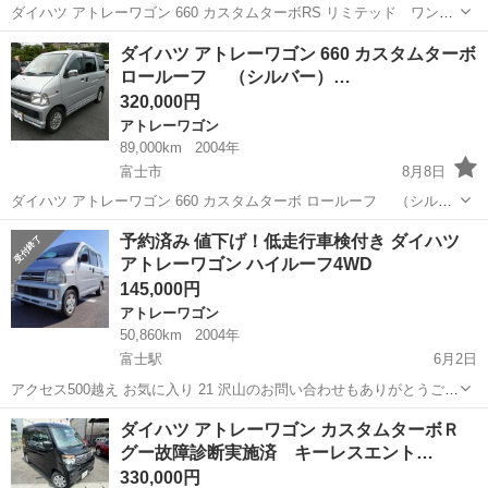
ダイハツ アトレーワゴン 660 カスタムターボRS リミテッド ワンオ
ーナー （ブラック） ハッチバック 軽自動車 本体価格 838,000円 支
静岡
三島市
アトレーワゴン
オーナー
ダイハツ アトレーワゴン 660 カスタムターボ
払総額 898,000円 年式(初度登録年):2011(H23) ワン...
ロールーフ （シルバー）…
320,000円
アトレーワゴン
89,000km
2004年
富士市
8月8日
ダイハツ アトレーワゴン 660 カスタムターボ ロールーフ （シルバ
ー） ハッチバック 軽自動車 本体価格 320,000円 支払総額 393,000円
静岡
富士市
アトレーワゴン
軽自動車
予約済み 値下げ！低走行車検付き ダイハツ
年式(初度登録年):2004(H16) 走行距離:8.9万k...
アトレーワゴン ハイルーフ4WD
145,000円
アトレーワゴン
50,860km
2004年
富士駅
6月2日
アクセス500越え お気に入り 21 沢山のお問い合わせもありがとうござ
います！ ただいま現車確認の予約を頂きましので、落札はご遠慮くだ
静岡
富士市
富士駅
アトレーワゴン
ミッション
ダイハツ アトレーワゴン カスタムターボＲ
さい。 ご迷惑をおかけしますが宜しくお願い致します 低走行車検付き
グー故障診断実施済 キーレスエント…
ダイハツ アトレー...
330,000円