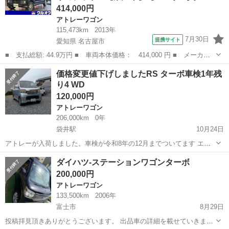
414,000円
アトレーワゴン
115,473km
2013年
7月30日
提携サイト
愛知県 名古屋市
■ 支払総額: 44.9万円 ■ 車両本体価格： 414,000 円 ■ メーカー
名： ダイハツ ■ 車種名： アトレーワゴン ■ グレード名： カ
愛知
名古屋市
アトレーワゴン
価格変更値下げしましたRS ターボ車検1年残
スタムターボＲＳリミテッド 【禁煙車】【ユーザー買取車】【４Ｗ
り4 WD
Ｄ】ハイルー...
120,000円
アトレーワゴン
206,000km
0年
袋井駅
10月24日
アトレーが入荷しました。車検が令和8年の12月までついてます エア
コン アルミ ETC フルセグナビ バックカメラ ついています。 実用で
静岡
袋井市
袋井駅
アトレーワゴン
アトレー
ダイハツ-ステーションワゴンターボ
乗り切りでいかがでしょうか？ 車両台数を減らしたいので。価格を下
200,000円
げさせ...
アトレーワゴン
133,500km
2006年
富士市
8月29日
投稿拝見頂きありがとうございます。 出品車の詳細を載せていきます