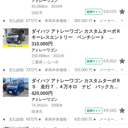
アトレーワゴン
43,050km
2014年
5月22日
提携サイト
浜松市
■ 支払総額: 97万円 ■ 車両本体価格： 900,000 円 ■ メーカー
名： ダイハツ ■ 車種名： アトレーワゴン ■ グレード名： カ
静岡
浜松市
アトレーワゴン
ダイハツ アトレーワゴン カスタムターボＲ
スタムターボＲＳ 社外１Ｄ ＵＳＢ充電 ＨＩＤヘッドライト ワ
キーレスエントリー ベンチシート …
ンオーナー 電動...
310,000円
アトレーワゴン
159,499km
2011年
6月26日
提携サイト
三重県 いなべ市
■ 支払総額: 33万円 ■ 車両本体価格： 310,000 円 ■ メーカー
名： ダイハツ ■ 車種名： アトレーワゴン ■ グレード名： カ
三重
いなべ市
アトレーワゴン
ダイハツ アトレーワゴン カスタムターボＲ
スタムターボＲ キーレスエントリー ベンチシート ＡＴ 盗難防
Ｓ 走行７．４万キロ ナビ バックカ…
止システム ＡＢ...
420,000円
アトレーワゴン
74,341km
2006年
4月18日
提携サイト
焼津市
■ 支払総額: 49万円 ■ 車両本体価格： 420,000 円 ■ メーカー
名： ダイハツ ■ 車種名： アトレーワゴン ■ グレード名： カ
静岡
焼津市
アトレーワゴン