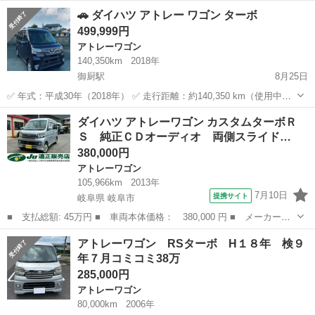
H18 ダイハツ-ステーションワゴンターボ AT 車検７年10月 エアコンの
静岡
富士市
アトレーワゴン
ステーションワゴン
🚗 ダイハツ アトレー ワゴン ターボ
効き抜群 エンジン、ミッション、サスペンション、ブレーキ、ステア
499,999円
リング共に調子良...
アトレーワゴン
140,350km
2018年
御厨駅
8月25日
✅ 年式：平成30年（2018年） ✅ 走行距離：約140,350 km（使用中）
✅ 車検：20か月以上残り ✅ 自動車税（2025年分）支払済み ✅ ボディ
静岡
袋井市
御厨駅
アトレーワゴン
アトレー
ダイハツ アトレーワゴン カスタムターボＲ
磨き・車内クリーニング済み ✅ エンジンオイル・フィルター交換済...
Ｓ 純正ＣＤオーディオ 両側スライド…
380,000円
アトレーワゴン
105,966km
2013年
7月10日
提携サイト
岐阜県 岐阜市
■ 支払総額: 45万円 ■ 車両本体価格： 380,000 円 ■ メーカー
名： ダイハツ ■ 車種名： アトレーワゴン ■ グレード名： カ
岐阜
岐阜市
アトレーワゴン
アトレーワゴン RSターボ H１８年 検９
スタムターボＲＳ 純正ＣＤオーディオ 両側スライドドア ＥＴ
年７月コミコミ38万
Ｃ キーレス 純正...
285,000円
アトレーワゴン
80,000km
2006年