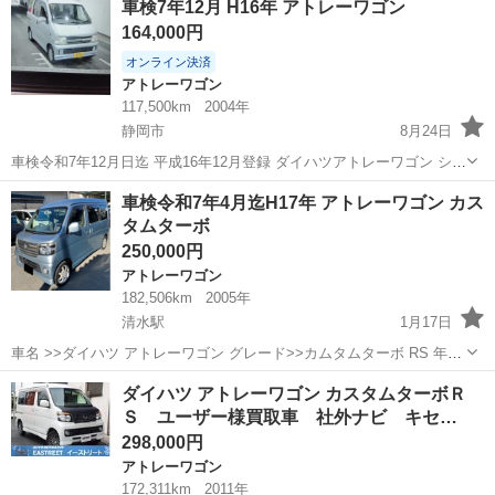
車検7年12月 H16年 アトレーワゴン
スタムターボＲＳ 走行７．４万キロ ナビ バックカメラ ディス
164,000円
チャージライト ...
オンライン決済
アトレーワゴン
117,500km
2004年
静岡市
8月24日
車検令和7年12月日迄 平成16年12月登録 ダイハツアトレーワゴン シル
バーカラー 業者オークション管理システム仕入 ☆現在代車にて貸出中
静岡
静岡市
アトレーワゴン
ダイハツアトレー
車検令和7年4月迄H17年 アトレーワゴン カス
の為、多少距離伸 びます ✳️下取、買取大歓迎ですので遠慮無く...
タムターボ
250,000円
アトレーワゴン
182,506km
2005年
清水駅
1月17日
車名 >>ダイハツ アトレーワゴン グレード>>カムタムターボ RS 年式
>>H17年12月 カラー >>ブ ブルー 距離 >>1182500キロ 車検 >>あり
静岡
静岡市
清水駅
アトレーワゴン
ISCV
ダイハツ アトレーワゴン カスタムターボＲ
(令和7年4月25日) セールスポイント ・ETC付き ・...
Ｓ ユーザー様買取車 社外ナビ キセ…
298,000円
アトレーワゴン
172,311km
2011年