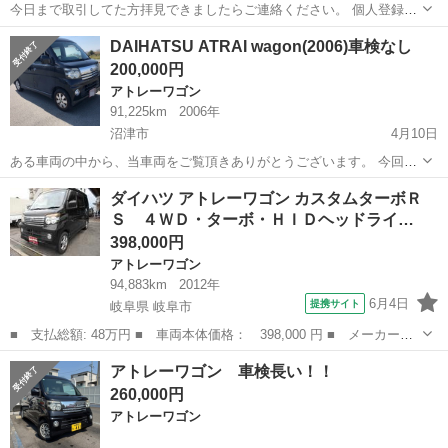
今日まで取引してた方拝見できましたらご連絡ください。 個人登録し
たら前のアカウントが消えてしまいました。 同じ内容ですのでこちら
静岡
浜松市
アトレーワゴン
ホイール
DAIHATSU ATRAI wagon(2006)車検なし
からよろしくお願いします。 作業車で使ってました。 すり傷、汚れな
200,000円
どあります。 ナビ外してます。...
アトレーワゴン
91,225km
2006年
沼津市
4月10日
ある車両の中から、当車両をご覧頂きありがとうございます。 今回の
販売車は 「ダイハツ アトレーワゴン 2WD」 リサイクル料•税
静岡
沼津市
アトレーワゴン
車両
ダイハツ アトレーワゴン カスタムターボＲ
込200,000円です。 【車両情報】 車 種 : DAIHAT...
Ｓ ４ＷＤ・ターボ・ＨＩＤヘッドライ…
398,000円
アトレーワゴン
94,883km
2012年
6月4日
提携サイト
岐阜県 岐阜市
■ 支払総額: 48万円 ■ 車両本体価格： 398,000 円 ■ メーカー
名： ダイハツ ■ 車種名： アトレーワゴン ■ グレード名： カ
岐阜
岐阜市
アトレーワゴン
アトレーワゴン 車検長い！！
スタムターボＲＳ ４ＷＤ・ターボ・ＨＩＤヘッドライト・キーレ
260,000円
ス・ナビ・フルセグ...
アトレーワゴン