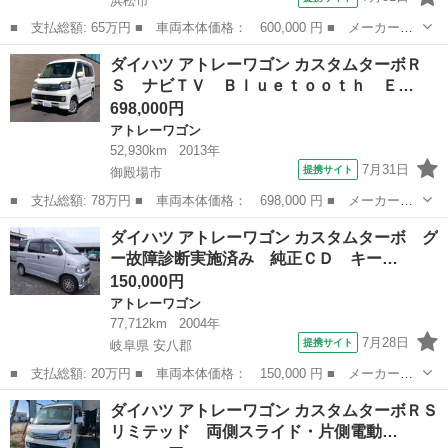
浜松市
■ 支払総額: 65万円 ■ 車両本体価格： 600,000 円 ■ メーカー
名： ダイハツ ■ 車種名： アトレーワゴン ■ グレード名： カ
静岡
浜松市
アトレーワゴン
ダイハツ アトレーワゴン カスタムターボＲ
スタムターボＲ ４ＷＤ 両側スライドドア キーレスエントリー
Ｓ ナビＴＶ Ｂｌｕｅｔｏｏｔｈ Ｅ…
電動格納ミラー ...
698,000円
アトレーワゴン
52,930km
2013年
7月31日
提携サイト
御殿場市
■ 支払総額: 78万円 ■ 車両本体価格： 698,000 円 ■ メーカー
名： ダイハツ ■ 車種名： アトレーワゴン ■ グレード名： カ
静岡
御殿場市
アトレーワゴン
ダイハツ アトレーワゴン カスタムターボ グ
スタムターボＲＳ ナビＴＶ Ｂｌｕｅｔｏｏｔｈ ＥＴＣ 左電動
ー故障診断実施済み 純正ＣＤ キー…
スライドドア Ｈ...
150,000円
アトレーワゴン
77,712km
2004年
7月28日
提携サイト
岐阜県 安八郡
■ 支払総額: 20万円 ■ 車両本体価格： 150,000 円 ■ メーカー
名： ダイハツ ■ 車種名： アトレーワゴン ■ グレード名： カ
岐阜
安八郡
アトレーワゴン
ダイハツ アトレーワゴン カスタムターボＲＳ
スタムターボ グー故障診断実施済み 純正ＣＤ キーレス ■ 排気
リミテッド 両側スライド・片側電動…
量： 660c...