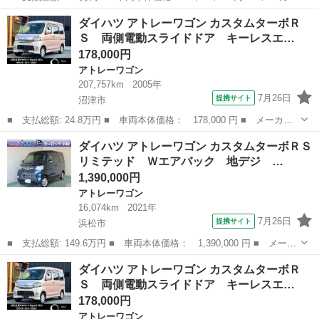
名： ダイハツ ■ 車種名： アトレーワゴン ■ グレード名：
静岡
牧之原市
アトレーワゴン
ダイハツ アトレーワゴン カスタムターボＲ
Ｗ ＳＡＩＩＩスローパー 後席付 ４ＷＤ 純正ナビ バックカメ
Ｓ 両側電動スライドドア キーレスエ…
ラ キーレス...
178,000円
アトレーワゴン
207,757km
2005年
7月26日
提携サイト
沼津市
■ 支払総額: 24.8万円 ■ 車両本体価格： 178,000 円 ■ メーカー
名： ダイハツ ■ 車種名： アトレーワゴン ■ グレード名： カ
静岡
沼津市
アトレーワゴン
ダイハツ アトレーワゴン カスタムターボＲＳ
スタムターボＲＳ 両側電動スライドドア キーレスエントリー Ｈ
リミテッド Ｗエアバック 地デジ …
ＩＤヘッドラ...
1,390,000円
アトレーワゴン
16,074km
2021年
7月26日
提携サイト
浜松市
■ 支払総額: 149.6万円 ■ 車両本体価格： 1,390,000 円 ■ メーカ
ー名： ダイハツ ■ 車種名： アトレーワゴン ■ グレード名：
静岡
浜松市
アトレーワゴン
ダイハツ アトレーワゴン カスタムターボＲ
カスタムターボＲＳリミテッド Ｗエアバック 地デジ 整備記録
Ｓ 両側電動スライドドア キーレスエ…
簿 キーレ...
178,000円
アトレーワゴン