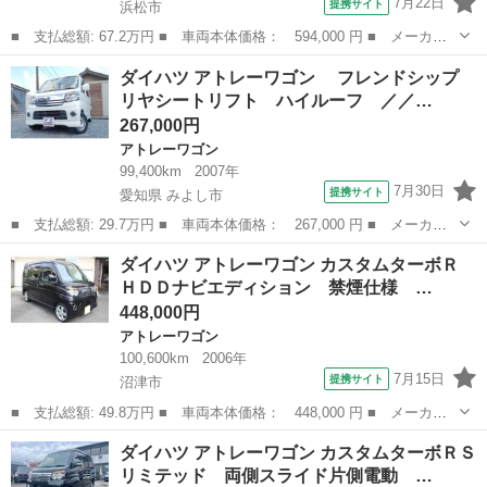
7月22日
提携サイト
浜松市
■ 支払総額: 67.2万円 ■ 車両本体価格： 594,000 円 ■ メーカー
名： ダイハツ ■ 車種名： アトレーワゴン ■ グレード名： カ
静岡
浜松市
アトレーワゴン
ダイハツ アトレーワゴン フレンドシップ
スタムターボＲ 両側スライドドア キーレスエントリー 電動格納
リヤシートリフト ハイルーフ ／／…
ミラー ベン...
267,000円
アトレーワゴン
99,400km
2007年
7月30日
提携サイト
愛知県 みよし市
■ 支払総額: 29.7万円 ■ 車両本体価格： 267,000 円 ■ メーカー
名： ダイハツ ■ 車種名： アトレーワゴン ■ グレード名：
愛知
みよし市
アトレーワゴン
ダイハツ アトレーワゴン カスタムターボＲ
フレンドシップ リヤシートリフト ハイルーフ ／／ナビ／ＴＶ／
ＨＤＤナビエディション 禁煙仕様 …
キーレス／Ｅ...
448,000円
アトレーワゴン
100,600km
2006年
7月15日
提携サイト
沼津市
■ 支払総額: 49.8万円 ■ 車両本体価格： 448,000 円 ■ メーカー
名： ダイハツ ■ 車種名： アトレーワゴン ■ グレード名： カ
静岡
沼津市
アトレーワゴン
ダイハツ アトレーワゴン カスタムターボＲＳ
スタムターボＲ ＨＤＤナビエディション 禁煙仕様 ターボ 無修
リミテッド 両側スライド片側電動 …
復車 ＨＩＤ...