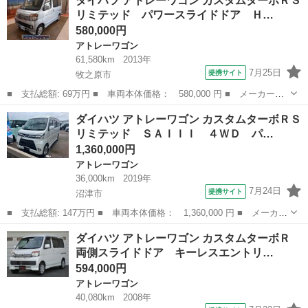
ダイハツ アトレーワゴン カスタムターボＲＳ
スタムターボＲＳリミテッド ＥＴＣ 両側スライド・片側電動 Ｈ
リミテッド パワースライドドア Ｈ…
ＩＤ キーレスエ...
580,000円
アトレーワゴン
61,580km
2013年
7月25日
提携サイト
牧之原市
■ 支払総額: 69万円 ■ 車両本体価格： 580,000 円 ■ メーカー
名： ダイハツ ■ 車種名： アトレーワゴン ■ グレード名： カ
静岡
牧之原市
アトレーワゴン
ダイハツ アトレーワゴン カスタムターボＲＳ
スタムターボＲＳリミテッド パワースライドドア ＨＩＤヘッドラ
リミテッド ＳＡＩＩＩ ４ＷＤ パ…
ンプ 電格ミラー...
1,360,000円
アトレーワゴン
36,000km
2019年
7月24日
提携サイト
沼津市
■ 支払総額: 147万円 ■ 車両本体価格： 1,360,000 円 ■ メーカー
名： ダイハツ ■ 車種名： アトレーワゴン ■ グレード名： カ
静岡
沼津市
アトレーワゴン
ダイハツ アトレーワゴン カスタムターボＲ
スタムターボＲＳリミテッド ＳＡＩＩＩ ４ＷＤ パナソニック７
両側スライドドア キーレスエントリ…
インチナビ...
594,000円
アトレーワゴン
40,080km
2008年