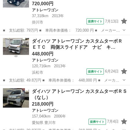
720,000円
アトレーワゴン
37,318km
2013年
7月13日
提携サイト
掛川市
■ 支払総額: 79万円 ■ 車両本体価格： 720,000 円 ■ メーカー
名： ダイハツ ■ 車種名： アトレーワゴン ■ グレード名： カ
静岡
掛川市
アトレーワゴン
ダイハツ アトレーワゴン カスタムターボＲ
スタムターボＲＳリミテッド 両側スライド片側電動 ＢＬＵＥＴＯ
ＥＴＣ 両側スライドドア ナビ キ…
ＯＴＨオーディオ...
448,000円
アトレーワゴン
120,716km
2013年
6月24日
提携サイト
浜松市
■ 支払総額: 49.8万円 ■ 車両本体価格： 448,000 円 ■ メーカー
名： ダイハツ ■ 車種名： アトレーワゴン ■ グレード名： カ
静岡
浜松市
アトレーワゴン
ダイハツ アトレーワゴン カスタムターボＲＳ
スタムターボＲ ＥＴＣ 両側スライドドア ナビ キーレスエント
（なし）
リー 電動格...
218,000円
アトレーワゴン
157,040km
2006年
7月4日
提携サイト
愛知県 豊川市