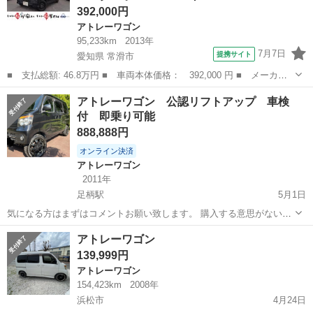
392,000円
アトレーワゴン
95,233km
2013年
7月7日
提携サイト
愛知県 常滑市
■ 支払総額: 46.8万円 ■ 車両本体価格： 392,000 円 ■ メーカー
名： ダイハツ ■ 車種名： アトレーワゴン ■ グレード名： カ
愛知
常滑市
アトレーワゴン
アトレーワゴン 公認リフトアップ 車検
スタムターボＲＳ ターボ ４ＷＤ キーレス ＣＤ ＤＶＤ ■ 排
付 即乗り可能
気量： 6...
888,888円
オンライン決済
アトレーワゴン
2011年
足柄駅
5月1日
気になる方はまずはコメントお願い致します。 購入する意思がない方
の、いいねいりません。 本当に購入したい方が迷惑します。 アトレー
静岡
駿東郡
足柄駅
アトレーワゴン
車両
アトレーワゴン
ワゴンカスタムRSターボ 初年度登録平成２３年１２月 カラー 黒 ダイ
139,999円
ハツ純正MOMOス...
アトレーワゴン
154,423km
2008年
浜松市
4月24日