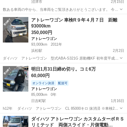
沼津市
2月15日
数ある車両の中から、当車両をご覧頂きありがとうございます。 今回
販売します車は 「ダイハツ アトレー 2WD」 リサイクル料•税込
静岡
沼津市
アトレーワゴン
車両
アトレーワゴン 車検R９年４月７日 距離
220,000円です。 【車両情報】 車 種 : DAIHATSU ...
93000km
350,000円
アトレーワゴン
93,000km
2011年
浜松駅
2月2日
ダイハツ アトレーワゴン 型式ABA-S321G 原動機KF 初年度平成23
年1月 車検R9／4／7 走行距離93000 半年前にバッテリー交換 同時
静岡
浜松市
浜松駅
アトレーワゴン
車両
明日1月31日締め切り。コミ6万
にエアコンも突然効かなくなったのでディーラーで修理、修理費15万
60,000円
かかりまし...
オンライン決済
配送可
アトレーワゴン
85,000km
0年
日吉町駅
1月16日
h12年 ダイハツ アトレーワゴン CL 85000キロ 抹消済 ※車検2年
希望の方は別途車検代8万 重量税、自賠責、代行費用、車検整備、印
静岡
静岡市
日吉町駅
アトレーワゴン
マッドブラック
ダイハツ アトレーワゴン カスタムターボＲＳ
紙、登録費用 タイヤ７部以上あります HDDナビ、ETC コラム3AT ...
リミテッド 両側スライド・片側電動…