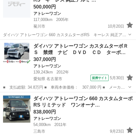
際は中古車販売店経由で信販会社との契約になります。当...
500,000円
アトレーワゴン
117,000km
2005年
菊川市
10月20日
ダイハツ アトレーワゴン 660 カスタムターボRS キーレス 純正アル
ミ （ブラック） ハッチバック 軽自動車 本体価格 500,000円 支払総
静岡
菊川市
アトレーワゴン
法定
ダイハツ アトレーワゴン カスタムターボＲ
額 560,000円 年式(初度登録年):2005(H17) 走行距離...
Ｓ 禁煙 ナビ ＤＶＤ ＣＤ ターボ…
307,000円
アトレーワゴン
139,243km
2012年
5月30日
提携サイト
愛知県 名古屋市
■ 支払総額: 34.8万円 ■ 車両本体価格： 307,000 円 ■ メーカー
名： ダイハツ ■ 車種名： アトレーワゴン ■ グレード名： カ
愛知
名古屋市
アトレーワゴン
ダイハツ アトレーワゴン 660 カスタムターボ
スタムターボＲＳ 禁煙 ナビ ＤＶＤ ＣＤ ターボ ＡＡＣ ■
RS リミテッド ワンオーナ…
排気量： ...
838,000円
アトレーワゴン
54,000km
2011年
三島市
9月23日