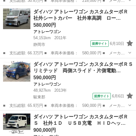
■ 支払総額: 30.8万円 ■ 車両本体価格： 218,000 円 ■ メーカー
名： ダイハツ ■ 車種名： アトレーワゴン ■ グレード名： カ
愛知
豊川市
アトレーワゴン
ダイハツ アトレーワゴン カスタムターボＲ
スタムターボＲＳ ■ 排気量： 660cc ■ ドア枚数： 5D ■ ミッ...
社外シートカバー 社外車高調 ロー…
580,000円
アトレーワゴン
54,151km
2011年
6月10日
提携サイト
静岡市
■ 支払総額: 66.3万円 ■ 車両本体価格： 580,000 円 ■ メーカー
名： ダイハツ ■ 車種名： アトレーワゴン ■ グレード名： カ
静岡
静岡市
アトレーワゴン
ダイハツ アトレーワゴン カスタムターボＲＳ
スタムターボＲ 社外シートカバー 社外車高調 ローダウン ドラ
リミテッド 両側スライド・片側電動…
イブレコーダ...
590,000円
アトレーワゴン
48,927km
2013年
6月6日
提携サイト
駿東郡
■ 支払総額: 65.9万円 ■ 車両本体価格： 590,000 円 ■ メーカー
名： ダイハツ ■ 車種名： アトレーワゴン ■ グレード名： カ
静岡
駿東郡
アトレーワゴン
ダイハツ アトレーワゴン カスタムターボＲ
スタムターボＲＳリミテッド 両側スライド・片側電動 ＨＩＤ キ
Ｓ 社外１Ｄ ＵＳＢ充電 ＨＩＤヘッ…
ーレスエント...
900,000円