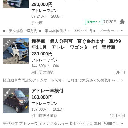
380,000円
アトレーワゴン
87,249km
2008年
7月30日
提携サイト
浜松市
■ 支払総額: 43万円 ■ 車両本体価格： 380,000 円 ■ メーカー
名： ダイハツ ■ 車種名： アトレーワゴン ■ グレード名： カ
静岡
浜松市
アトレーワゴン
極美車 個人分割可 直ぐ乗れます 車検9
スタムターボＲＳリミテッド 両側スライド・片側電動 ＨＩＤ キ
年1 1月 アトレーワゴンターボ 禁煙車
ーレスエントリー...
280,000円
アトレーワゴン
144,800km
0年
東田子の浦駅
1月8日
軽自動車専門店のアトムオートです。 これまで大変多くのお取引をし
てますが、携帯の機種変更をしましたらアカウントの引き継ぎが出来
静岡
沼津市
東田子の浦駅
アトレーワゴン
アトム
アトレー車検付
ず新規になってしまいました。 お気軽にお問い合わせ下さい😊
160,000円
尚、イタズラや冷やかしが多いので、...
アトレーワゴン
137,000km
2011年
掛川市役所前駅
12月20日
平成23年 アトレーワゴン カスタムターボ 136000キロ 車検 令和8年9