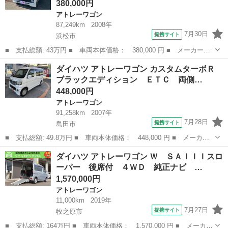
380,000円
アトレーワゴン
87,249km
2008年
7月30日
提携サイト
浜松市
■ 支払総額: 43万円 ■ 車両本体価格： 380,000 円 ■ メーカー
名： ダイハツ ■ 車種名： アトレーワゴン ■ グレード名： カ
静岡
浜松市
アトレーワゴン
ダイハツ アトレーワゴン カスタムターボＲ
スタムターボＲＳリミテッド 両側スライド・片側電動 ＨＩＤ キ
ブラックエディション ＥＴＣ 両側…
ーレスエントリー...
448,000円
アトレーワゴン
91,258km
2007年
7月28日
提携サイト
島田市
■ 支払総額: 49.8万円 ■ 車両本体価格： 448,000 円 ■ メーカー
名： ダイハツ ■ 車種名： アトレーワゴン ■ グレード名： カ
静岡
島田市
アトレーワゴン
ダイハツ アトレーワゴン Ｗ ＳＡＩＩＩスロ
スタムターボＲ ブラックエディション ＥＴＣ 両側スライドド
ーパー 後席付 ４ＷＤ 純正ナビ …
ア ナビ キー...
1,570,000円
アトレーワゴン
11,000km
2019年
7月27日
提携サイト
牧之原市
■ 支払総額: 164万円 ■ 車両本体価格： 1,570,000 円 ■ メーカー