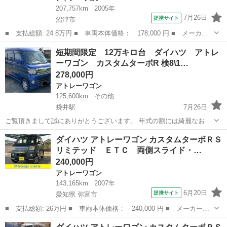
207,757km
2005年
7月26日
提携サイト
沼津市
■ 支払総額: 24.8万円 ■ 車両本体価格： 178,000 円 ■ メーカー
名： ダイハツ ■ 車種名： アトレーワゴン ■ グレード名： カ
静岡
沼津市
アトレーワゴン
短期間限定 12万キロ台 ダイハツ アトレ
スタムターボＲＳ 両側電動スライドドア キーレスエントリー Ｈ
ーワゴン カスタムターボR 検8\1…
ＩＤヘッドラ...
278,000円
アトレーワゴン
125,600km
その他
袋井駅
7月26日
ご覧頂きまして誠にありがとうございます。 年式の割には綺麗なお車
ですので一度現車確認していただけたら幸いです。 諸費用0円！！リ
静岡
袋井市
袋井駅
アトレーワゴン
ダイハツ アトレーワゴン カスタムターボＲＳ
サイクル料金など込み込みです！！ ダイハツ アトレーワゴン カス
リミテッド ＥＴＣ 両側スライド・…
タムターボR DAIHA...
240,000円
アトレーワゴン
143,165km
2007年
6月20日
提携サイト
愛知県 弥富市
■ 支払総額: 26万円 ■ 車両本体価格： 240,000 円 ■ メーカー
名： ダイハツ ■ 車種名： アトレーワゴン ■ グレード名： カ
愛知
弥富市
アトレーワゴン