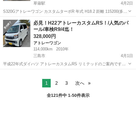
草薙駅
4月2日
S320Gアトレーワゴン カスタムターボR 年式 H18.2 距離 115200(多少
伸びます) 車検 R8.7.11 ヘッドライト純正HID バルブ8000kに交換 フォ
静岡
静岡市
草薙駅
アトレーワゴン
AUX
必見！H22アトレーカスタムRS！/人気のパ
グランプ2色切替LED(白 アンバー) 字光式ナ...
ール/車検R9/4迄！
328,000円
アトレーワゴン
114,000km
2010年
三島市
4月1日
平成22年式ダイハツ アトレーカスタムRS リミテッドのご案内です。
安心の実走行です！（ユーザー買取り車） 車検満タンでのお渡しです
静岡
三島市
アトレーワゴン
パール
♪人気のパール！内外装比較的キレイです！タイミングチェーンでおス
ス...
1
2
3
次へ
全121件中 1-50件表示