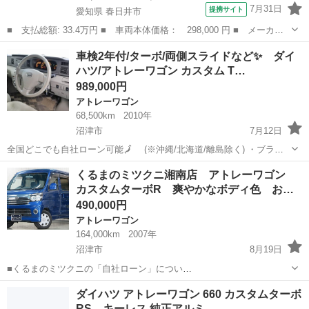
7月31日
提携サイト
愛知県 春日井市
■ 支払総額: 33.4万円 ■ 車両本体価格： 298,000 円 ■ メーカー
名： ダイハツ ■ 車種名： アトレーワゴン ■ グレード名： カ
愛知
春日井市
アトレーワゴン
車検2年付/ターボ/両側スライドなど✨ ダイ
スタムターボＲＳ ユーザー様買取車 社外ナビ キセノンヘッドラ
ハツ/アトレーワゴン カスタム T…
イト キーレ...
989,000円
アトレーワゴン
68,500km
2010年
沼津市
7月12日
全国どこでも自社ローン可能🗾 (※沖縄/北海道/離島除く) ・ブラッ
クリスト入り😞 ・自己破産/債務整理の経験がある😱 ・自営業/個人事
静岡
沼津市
アトレーワゴン
スライド
くるまのミツクニ湘南店 アトレーワゴン
業主😥 ・転職したばかり/勤続年数が短い😭 →ご安心ください！オ
カスタムターボR 爽やかなボディ色 お…
ト...
490,000円
アトレーワゴン
164,000km
2007年
沼津市
8月19日
■くるまのミツクニの「自社ローン」につい
て 当社で販売する車両全て
静岡
沼津市
アトレーワゴン
ローン
ダイハツ アトレーワゴン 660 カスタムターボ
が自社ローンの対象です。 通常、中古車をオートローンで購入される
RS キーレス 純正アルミ …