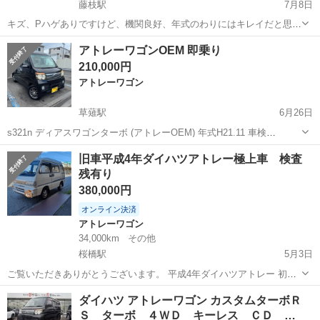
藤枝駅
7月8日
キズ、Pハゲありですけど、機関良好、年式のわりにはキレイだと思い
ます。
静岡
焼津市
藤枝駅
アトレーワゴン
コミコミ
アトレーワゴンOEM 即乗り
210,000円
アトレーワゴン
草薙駅
6月26日
s321n ディアスワゴンターボ (アトレーOEM) 年式H21.11 車検
R8.011.19 距離 145000 ヘッドライトHID フォグランプメッキベゼル付
静岡
静岡市
草薙駅
アトレーワゴン
エンジン
旧車平成4年ダイハツアトレー極上車 検査
きLED ポジション ナンバー灯 ルームランプLED P...
残有り
380,000円
オンライン決済
アトレーワゴン
34,000km
その他
桜橋駅
5月3日
ご覧いただきありがとうございます。 平成4年ダイハツアトレー 初度
平成4年5月 型式 V-S82V 車検令和7年6月23日まで 走行35500キロ(多
静岡
静岡市
桜橋駅
アトレーワゴン
ダイハツアトレー
ダイハツ アトレーワゴン カスタムターボＲ
少伸びる可能性があります) オートマ エアコン(バッチリ効いて...
Ｓ ターボ ４ＷＤ キーレス ＣＤ …