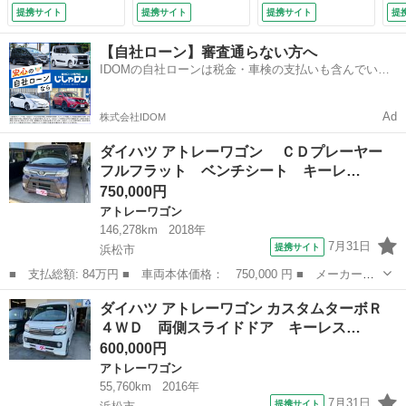
アコン パワーステ
ンチシート ＡＴ
ＩＤライト フォグ
提携サイト
提携サイト
提携サイト
提
アリング パワーウ
盗難防止システム
ランプ （車検整備
ィンドウ （車検整
ＡＢＳ ＣＤ ミュ
付）
【自社ローン】審査通らない方へ
備付）
ージックプレイヤー
IDOMの自社ローンは税金・車検の支払いも含んでいる
接続可 アルミホイ
ので毎月の支払額は一定
ール 衝突安全ボデ
ィ エアコン （車
Ad
株式会社IDOM
検整備付）
ダイハツ アトレーワゴン ＣＤプレーヤー
フルフラット ベンチシート キーレ…
750,000円
アトレーワゴン
146,278km
2018年
7月31日
提携サイト
浜松市
■ 支払総額: 84万円 ■ 車両本体価格： 750,000 円 ■ メーカー
名： ダイハツ ■ 車種名： アトレーワゴン ■ グレード名：
静岡
浜松市
アトレーワゴン
ダイハツ アトレーワゴン カスタムターボＲ
ＣＤプレーヤー フルフラット ベンチシート キーレスエントリ
４ＷＤ 両側スライドドア キーレス…
ー エアバッグ エ...
600,000円
アトレーワゴン
55,760km
2016年
7月31日
提携サイト