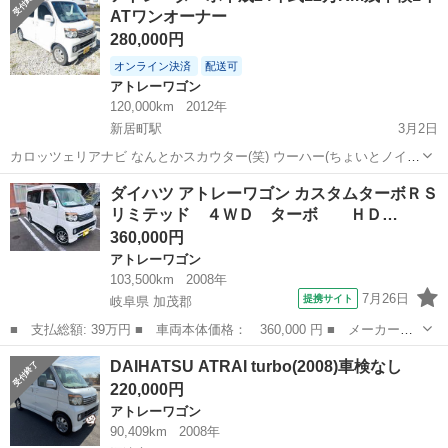
ATワンオーナー
280,000円
オンライン決済
配送可
アトレーワゴン
120,000km
2012年
新居町駅
3月2日
カロッツェリアナビ なんとかスカウター(笑) ウーハー(ちょいとノイズ
拾います(T_T)) サテライトスピーカー(青いLEDイルミ付き) センター
静岡
袋井市
新居町駅
アトレーワゴン
センター
ダイハツ アトレーワゴン カスタムターボＲＳ
スピーカー ツィーター バックモニター (上記全てカロッツェリア) ユ
リミテッド ４ＷＤ ターボ ＨＤ…
ピテル...
360,000円
アトレーワゴン
103,500km
2008年
7月26日
提携サイト
岐阜県 加茂郡
■ 支払総額: 39万円 ■ 車両本体価格： 360,000 円 ■ メーカー
名： ダイハツ ■ 車種名： アトレーワゴン ■ グレード名： カ
岐阜
加茂郡
アトレーワゴン
DAIHATSU ATRAI turbo(2008)車検なし
スタムターボＲＳリミテッド ４ＷＤ ターボ ＨＤＤ ナビ パ
220,000円
ワースライドドア...
アトレーワゴン
90,409km
2008年