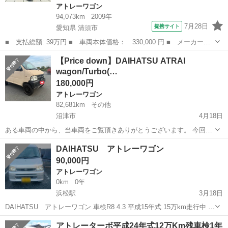
アトレーワゴン
94,073km
2009年
7月28日
提携サイト
愛知県 清須市
■ 支払総額: 39万円 ■ 車両本体価格： 330,000 円 ■ メーカー
名： ダイハツ ■ 車種名： アトレーワゴン ■ グレード名： カ
愛知
清須市
アトレーワゴン
【Price down】DAIHATSU ATRAI
スタムターボＲ グー故障診断実施済 キーレスエントリー ヘッド
wagon/Turbo(…
ライトクリアコー...
180,000円
アトレーワゴン
82,681km
その他
沼津市
4月18日
ある車両の中から、当車両をご覧頂きありがとうございます。 今回の
販売車は 「ダイハツ アトレーワゴン 2WD」 リサイクル料•税込
静岡
沼津市
アトレーワゴン
車両
DAIHATSU アトレーワゴン
200,000円→(値下げ)180,000円です。 【車両情報】 車 ...
90,000円
アトレーワゴン
0km
0年
浜松駅
3月18日
DAIHATSU アトレーワゴン 車検R8 4.3 平成15年式 15万km走行中 ミ
ッション 軽貨物 2人乗り 車両確認し決めて下さい 乗って帰れます
静岡
浜松市
浜松駅
アトレーワゴン
DAIHATSU
アトレーターボ平成24年式12万Km残車検1年
保証無し