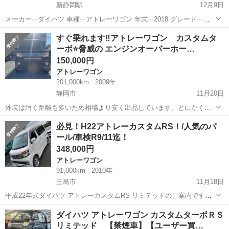
新静岡駅
12月9日
メーカー···ダイハツ 車種···アトレーワゴン 年式···2018 グレード···
rear seat lift SA3 型式···該当なし 色·· white 走行距離···109000km 修復
静岡
静岡市
新静岡駅
アトレーワゴン
ミッション
すぐ乗れます‼️アトレーワゴン カスタムタ
歴···修復歴あり 車検...
ーボ⭐️脅威の エンジンオーバーホー…
150,000円
アトレーワゴン
201,000km
2009年
静岡市
11月20日
外装は汚く距離も多いため相場より安く出品しています。とにかくち
ゃんと走ってくれればいいという方におすすめです。 外装が汚いのと
静岡
静岡市
アトレーワゴン
エンジン
必見！H22アトレーカスタムRS！/人気のパ
距離が多いので調子含めてトラブル防止のため現車確認必須です。
ール/車検R9/11迄！
2025年に ⭐︎エンジンオー...
348,000円
アトレーワゴン
91,000km
2010年
三島市
11月18日
平成22年式ダイハツ アトレーカスタムRS リミテッドのご案内です。
安心の実走行です！（走行距離管理システム通過済み） 人気のパー
静岡
三島市
アトレーワゴン
走行距離
ダイハツ アトレーワゴン カスタムターボＲＳ
ル！車検長いです(2年取得渡し)！タイミングチェーンでおススメ！ ...
リミテッド 【禁煙車】【ユーザー買…