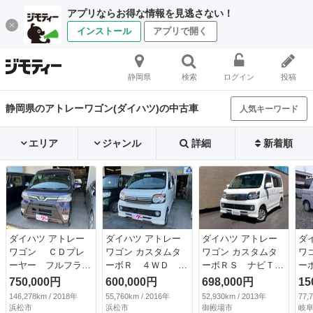
アプリならお得な情報を見逃さない！
インストール
アプリで開く
静岡県
検索
ログイン
投稿
静岡県のアトレーワゴン(ダイハツ)の中古車
人気キーワード
エリア
ジャンル
詳細
新着順
ダイハツ アトレー
ダイハツ アトレー
ダイハツ アトレー
ダ
ワゴン ＣＤプレ
ワゴン カスタムタ
ワゴン カスタムタ
ワ
ーヤー フルフラッ
ーボＲ ４ＷＤ 両
ーボＲＳ ナビＴ
ー
ト ベンチシート
側スライドドア キ
Ｖ Ｂｌｕｅｔｏｏ
実
750,000円
600,000円
698,000円
15
キーレスエントリ
ーレスエントリー
ｔｈ ＥＴＣ 左電
Ｄ
146,278km / 2018年
55,760km / 2016年
52,930km / 2013年
77,
ー エアバッグ エ
電動格納ミラー ベ
動スライドドア Ｈ
9.
浜松市
浜松市
御殿場市
岐阜