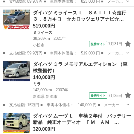
■ 支払総額: 89.9万円 ■ 車両本体価格： 823,000 円 ■ メーカー
名： ダイハツ ■ 車種名： ムーヴ ■ グレード名： Ｌ ドライ
石川
金沢市
ムーヴ
ダイハツ ミライース Ｌ ＳＡＩＩＩ☆走行
ブレコーダー ＥＴＣ ナビ ＴＶ クリアランスソナー 衝突被害
３．８万キロ ☆カロッツェリアナビ☆…
軽減システム...
519,000円
ミライース
38,269km
2021年
7月31日
提携サイト
小松市
■ 支払総額: 59.9万円 ■ 車両本体価格： 519,000 円 ■ メーカー
名： ダイハツ ■ 車種名： ミライース ■ グレード名： Ｌ Ｓ
石川
小松市
ミライース
ダイハツ ミラ メモリアルエディション （車
ＡＩＩＩ☆走行３．８万キロ ☆カロッツェリアナビ☆Ｂｌｕｅｔｏ
検整備付）
ｏｔｈ☆オー...
140,000円
ミラ
142,000km
2007年
7月25日
提携サイト
新潟県 新潟市
■ 支払総額: 15万円 ■ 車両本体価格： 140,000 円 ■ メーカー
名： ダイハツ ■ 車種名： ミラ ■ グレード名： メモリアルエ
新潟
新潟市
ミラ
ダイハツ ムーヴ Ｌ 車検２年付 バッテリー
ディション ■ 排気量： 660cc ■ ドア枚数： 5D ■ ミッション：
新品 純正オーディオ ＦＭ ＡＭ …
...
320,000円