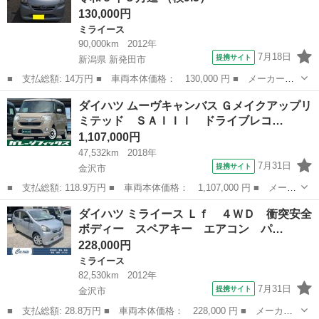
130,000円
ミライース
90,000km
2012年
7月18日
提携サイト
新潟県 新発田市
■ 支払総額: 14万円 ■ 車両本体価格： 130,000 円 ■ メーカー
名： ダイハツ ■ 車種名： ミライース ■ グレード名： Ｇｆ
新潟
新発田市
ミライース
ダイハツ ムーヴキャンバス Ｇメイクアップリ
４ＷＤ 車検令和９年５月迄 ■ 排気量： 660cc ■ ドア枚
ミテッド ＳＡＩＩＩ ドライブレコ…
数： 5D...
1,107,000円
47,532km
2018年
7月31日
提携サイト
金沢市
■ 支払総額: 118.9万円 ■ 車両本体価格： 1,107,000 円 ■ メーカ
ー名： ダイハツ ■ 車種名： ムーヴキャンバス ■ グレード
石川
金沢市
ダイハツ
ダイハツ ミライース Ｌｆ ４ＷＤ 衝突安全
名： Ｇメイクアップリミテッド ＳＡＩＩＩ ドライブレコーダ
ボディー スペアキー エアコン パ…
ー ＥＴＣ バ...
228,000円
ミライース
82,530km
2012年
7月31日
提携サイト
金沢市
■ 支払総額: 28.8万円 ■ 車両本体価格： 228,000 円 ■ メーカー