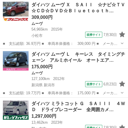
石川
金沢市
ダイハツ
ダイハツ ムーヴ Ｘ ＳＡＩＩ ☆ナビ☆ＴＶ
Ｇターボ ワンオーナー メモリーナビ ■ 排気量： 660cc ■ ド...
☆ＣＤ☆ＤＶＤ☆Ｂｌｕｅｔｏｏｔｈ…
309,000円
ムーヴ
54,965km
2015年
7月30日
提携サイト
小松市
■ 支払総額: 36.9万円 ■ 車両本体価格： 309,000 円 ■ メーカー
名： ダイハツ ■ 車種名： ムーヴ ■ グレード名： Ｘ ＳＡＩ
石川
小松市
ムーヴ
ダイハツ ムーヴ Ｌ キーレス タイミングチ
Ｉ ☆ナビ☆ＴＶ☆ＣＤ☆ＤＶＤ☆Ｂｌｕｅｔｏｏｔｈ☆バックカメ
ェーン アルミホイール オートエア…
ラ☆ＥＴＣ☆...
175,000円
ムーヴ
127,100km
2012年
6月23日
提携サイト
新潟県 新潟市
■ 支払総額: 19.7万円 ■ 車両本体価格： 175,000 円 ■ メーカー
名： ダイハツ ■ 車種名： ムーヴ ■ グレード名： Ｌ キーレ
新潟
新潟市
ムーヴ
ダイハツ ミラトコット Ｇ ＳＡＩＩＩ ４Ｗ
ス タイミングチェーン アルミホイール オートエアコン ナビ
Ｄ ドライブレコーダー 全周囲カメ…
ＴＶチューナ...
1,297,000円
13,462km
2023年
7月30日
提携サイト