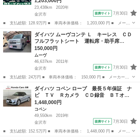
1,203,000円
23,438km
2020年
7月30日
提携サイト
金沢市
■ 支払総額: 128.9万円 ■ 車両本体価格： 1,203,000 円 ■ メーカ
ー名： ダイハツ ■ 車種名： タフト ■ グレード名： Ｇ ドラ
石川
金沢市
ダイハツ
ダイハツ ムーヴコンテ Ｌ キーレス ＣＤ
イブレコーダー バックカメラ ナビ ＴＶ クリアランスソナー
フルフラットシート 運転席・助手席…
衝突被害...
150,000円
ムーヴ
46,637km
2011年
7月30日
提携サイト
金沢市
■ 支払総額: 24万円 ■ 車両本体価格： 150,000 円 ■ メーカー
名： ダイハツ ■ 車種名： ムーヴコンテ ■ グレード名： Ｌ
石川
金沢市
ムーヴ
ダイハツ コペン ローブ 最長５年保証 ナ
キーレス ＣＤ フルフラットシート 運転席・助手席エアバッグ
ビ ＴＶ Ｒカメラ ＣＤ録音 ＢＴオ…
ＡＢＳ 衝突安全...
1,448,000円
コペン
49,550km
2019年
7月30日
提携サイト
金沢市
■ 支払総額: 152.5万円 ■ 車両本体価格： 1,448,000 円 ■ メーカ
ー名： ダイハツ ■ 車種名： コペン ■ グレード名： ローブ
石川
金沢市
コペン