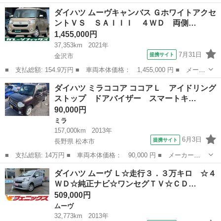
名： ダイハツ ■ 車種名： ミライース ■ グレード名： Ｌｆ
石川
金沢市
ミライース
ダイハツ ムーヴキャンバス Ｇホワイトアクセ
４ＷＤ 衝突安全ボディー スペアキー エアコン パワステ パワ
ントＶＳ ＳＡＩＩＩ ４ＷＤ 両側…
ーウィンド ...
1,455,000円
37,353km
2021年
7月31日
提携サイト
金沢市
■ 支払総額: 154.9万円 ■ 車両本体価格： 1,455,000 円 ■ メーカ
ー名： ダイハツ ■ 車種名： ムーヴキャンバス ■ グレード
石川
金沢市
ダイハツ
ダイハツ ミラココア ココアＬ アイドリング
名： ＧホワイトアクセントＶＳ ＳＡＩＩＩ ４ＷＤ 両側スライ
ストップ ドアバイザー スマートキ…
ドドア 衝突...
90,000円
ミラ
157,000km
2013年
6月3日
提携サイト
長野県 松本市
■ 支払総額: 14万円 ■ 車両本体価格： 90,000 円 ■ メーカー
名： ダイハツ ■ 車種名： ミラココア ■ グレード名： ココア
長野
松本市
ミラ
ダイハツ ムーヴ Ｌ☆走行３．３万キロ ☆４
Ｌ アイドリングストップ ドアバイザー スマートキー ■ 排気
ＷＤ☆純正ナビ☆ワンセグＴＶ☆ＣＤ…
量： 660cc ...
509,000円
ムーヴ
32,773km
2013年