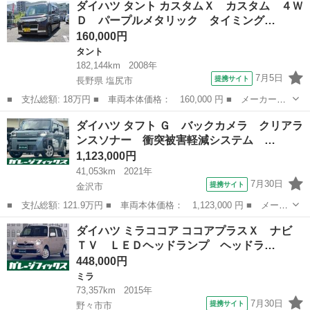
ダイハツ タント カスタムＸ カスタム ４Ｗ
最長５年保証 ナビ ＴＶ Ｒカメラ ＣＤ録音 ＢＴオ－ディオ
Ｄ パープルメタリック タイミング…
ＤＶＤ ...
160,000円
タント
182,144km
2008年
7月5日
提携サイト
長野県 塩尻市
■ 支払総額: 18万円 ■ 車両本体価格： 160,000 円 ■ メーカー
名： ダイハツ ■ 車種名： タント ■ グレード名： カスタム
長野
塩尻市
タント
ダイハツ タフト Ｇ バックカメラ クリアラ
Ｘ カスタム ４ＷＤ パープルメタリック タイミングチェーンエ
ンスソナー 衝突被害軽減システム …
ンジン ４ＡＴ車 ...
1,123,000円
41,053km
2021年
7月30日
提携サイト
金沢市
■ 支払総額: 121.9万円 ■ 車両本体価格： 1,123,000 円 ■ メーカ
ー名： ダイハツ ■ 車種名： タフト ■ グレード名： Ｇ バッ
石川
金沢市
ダイハツ
ダイハツ ミラココア ココアプラスＸ ナビ
クカメラ クリアランスソナー 衝突被害軽減システム オートライ
ＴＶ ＬＥＤヘッドランプ ヘッドラ…
ト ＬＥ...
448,000円
ミラ
73,357km
2015年
7月30日
提携サイト
野々市市