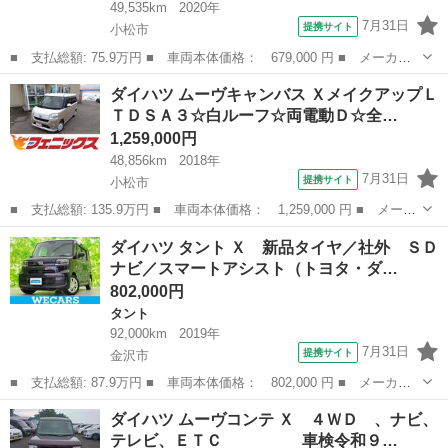
49,535km
2020年
7月31日
提携サイト
小松市
■ 支払総額: 75.9万円 ■ 車両本体価格： 679,000 円 ■ メーカー
名： ダイハツ ■ 車種名： ムーヴ ■ グレード名： ＬＳＡ３☆
石川
小松市
ムーヴ
ダイハツ ムーヴキャンバス ＸメイクアップＬ
４ＷＤ☆禁煙車☆ナビ☆ドラレコ☆Ｂカメラ☆試乗ＯＫ ４ＷＤ☆衝
ＴＤＳＡ３☆白ルーフ☆両電動Ｄ☆全…
突軽減ブレー...
1,259,000円
48,856km
2018年
7月31日
提携サイト
小松市
■ 支払総額: 135.9万円 ■ 車両本体価格： 1,259,000 円 ■ メーカ
ー名： ダイハツ ■ 車種名： ムーヴキャンバス ■ グレード
石川
小松市
ダイハツ
ダイハツ タント Ｘ 新品タイヤ／社外 ＳＤ
名： ＸメイクアップＬＴＤＳＡ３☆白ルーフ☆両電動Ｄ☆全方位カ
ナビ／スマートアシスト（トヨタ・ダ…
メラ ☆ツー...
802,000円
タント
92,000km
2019年
7月31日
提携サイト
金沢市
■ 支払総額: 87.9万円 ■ 車両本体価格： 802,000 円 ■ メーカー
名： ダイハツ ■ 車種名： タント ■ グレード名： Ｘ 新品タ
石川
金沢市
タント
ダイハツ ムーヴコンテ Ｘ ４ＷＤ 、ナビ、
イヤ／社外 ＳＤナビ／スマートアシスト（トヨタ・ダイハツ）／電
テレビ、ＥＴＣ 車検令和９…
動スライドド...