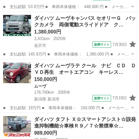
■ 支払総額: 53.9万円 ■ 車両本体価格： 448,000 円 ■ メーカー
名： ダイハツ ■ 車種名： ミラココア ■ グレード名： ココア
石川
野々市市
ミラ
ダイハツ ムーヴキャンバス セオリーＧ バッ
プラスＸ ナビ ＴＶ ＬＥＤヘッドランプ ヘッドライトウォッシ
クカメラ 両側電動スライドドア ク…
ャー スマー...
1,380,000円
3,431km
2025年
7月30日
提携サイト
金沢市
■ 支払総額: 145.9万円 ■ 車両本体価格： 1,380,000 円 ■ メーカ
ー名： ダイハツ ■ 車種名： ムーヴキャンバス ■ グレード
石川
金沢市
ダイハツ
ダイハツ ムーヴラテ クール ナビ ＣＤ Ｄ
名： セオリーＧ バックカメラ 両側電動スライドドア クリアラ
ＶＤ再生 オートエアコン キーレス…
ンスソナー ...
150,000円
ムーヴ
178,700km
2005年
7月19日
提携サイト
新潟県 新潟市
■ 支払総額: 19万円 ■ 車両本体価格： 150,000 円 ■ メーカー
名： ダイハツ ■ 車種名： ムーヴラテ ■ グレード名： クー
新潟
新潟市
ムーヴ
ダイハツ タフト Ｘ☆スマートアシスト☆誤発
ル ナビ ＣＤ ＤＶＤ再生 オートエアコン キーレスエントリ
進抑制機能☆車検Ｒ９／７☆禁煙車☆…
ー アルミ ベンチシ...
989,000円