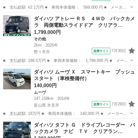
■ 支払総額: 62.1万円 ■ 車両本体価格： 569,000 円 ■ メーカー
名： ダイハツ ■ 車種名： コペン ■ グレード名： アクティブ
石川
小松市
コペン
ダイハツ アトレー ＲＳ ４ＷＤ バックカメ
トップ アクティブトップ 社外ＨＤＤナビ（ＦＭ／ＡＭ／ＣＤ／Ｄ
ラ 両側電動スライドドア クリアラ…
ＶＤ） ワン...
1,799,000円
その他
2km
2025年
7月30日
提携サイト
野々市市
■ 支払総額: 188.5万円 ■ 車両本体価格： 1,799,000 円 ■ メーカ
ー名： ダイハツ ■ 車種名： アトレー ■ グレード名： ＲＳ
石川
野々市市
その他
ダイハツ ムーヴ Ｘ スマートキー プッシュ
４ＷＤ バックカメラ 両側電動スライドドア クリアランスソナ
スタート （車検整備付）
ー オート...
140,000円
ムーヴ
147,158km
2014年
7月29日
提携サイト
富山県 氷見市
■ 支払総額: 18万円 ■ 車両本体価格： 140,000 円 ■ メーカー
名： ダイハツ ■ 車種名： ムーヴ ■ グレード名： Ｘ スマー
富山
氷見市
ムーヴ
ダイハツ タフト Ｇ ドライブレコーダー バ
トキー プッシュスタート ■ 排気量： 660cc ■ ドア枚数： 5D
ックカメラ ナビ ＴＶ クリアラン…
■ ...