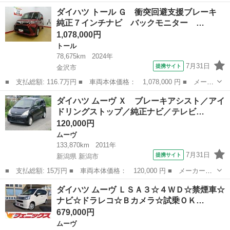
名： ダイハツ ■ 車種名： ハイゼットカーゴ ■ グレード名：
石川
小松市
ハイゼット
ダイハツ トール Ｇ 衝突回避支援ブレーキ
クルーズＳＡＩＩＩ☆４ＷＤ☆ ☆純正ＣＤチューナー☆キーレス☆
純正７インチナビ バックモニター …
ＥＴＣ☆ＬＥ...
1,078,000円
トール
78,675km
2024年
7月31日
提携サイト
金沢市
■ 支払総額: 116.7万円 ■ 車両本体価格： 1,078,000 円 ■ メーカ
ー名： ダイハツ ■ 車種名： トール ■ グレード名： Ｇ 衝突
石川
金沢市
トール
ダイハツ ムーヴ Ｘ ブレーキアシスト／アイ
回避支援ブレーキ 純正７インチナビ バックモニター コーナーセ
ドリングストップ／純正ナビ／テレビ…
ンサー ...
120,000円
ムーヴ
133,870km
2011年
7月31日
提携サイト
新潟県 新潟市
■ 支払総額: 15万円 ■ 車両本体価格： 120,000 円 ■ メーカー
名： ダイハツ ■ 車種名： ムーヴ ■ グレード名： Ｘ ブレー
新潟
新潟市
ムーヴ
ダイハツ ムーヴ ＬＳＡ３☆４ＷＤ☆禁煙車☆
キアシスト／アイドリングストップ／純正ナビ／テレビ／Ｂｌｕｅｔ
ナビ☆ドラレコ☆Ｂカメラ☆試乗ＯＫ…
ｏｏｔｈ／プッシ...
679,000円
ムーヴ