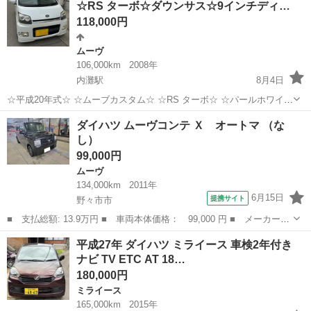
☆RS ターボ☆ダウンサス☆9インチディ…
118,000円
ムーヴ
106,000km
2008年
内灘駅
8月4日
☆平成20年式☆ ☆ムーブカスタム☆ ☆RS ターボ☆ ☆パールホワイト
☆ ☆車検令和9年4月迄☆ 装備 ・MOMOステアリング ・オートエアコ
石川
河北郡
内灘駅
ムーヴ
ダウンサス
ダイハツ ムーヴコンテ Ｘ オートマ （な
ン ・9インチディスプレイオーディオ ・バックカメラ ・社外ダウンサ
し）
ス ・新品...
99,000円
ムーヴ
134,000km
2011年
6月15日
提携サイト
野々市市
■ 支払総額: 13.9万円 ■ 車両本体価格： 99,000 円 ■ メーカー
名： ダイハツ ■ 車種名： ムーヴコンテ ■ グレード名： Ｘ
石川
野々市市
ムーヴ
平成27年 ダイハツ ミライース 車検2年付き
オートマ ■ 排気量： 660cc ■ ドア枚数： 5D ■ ミッション：
ナビ TV ETC AT 18…
...
180,000円
ミライース
165,000km
2015年