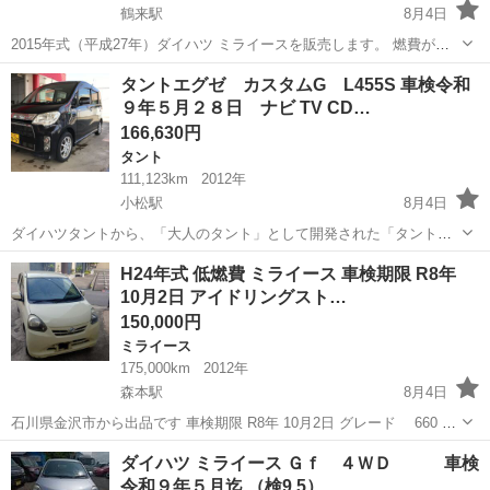
鶴来駅
8月4日
2015年式（平成27年）ダイハツ ミライースを販売します。 燃費が良
く、通勤や普段使いに最適な経済的な軽自動車です。 【車両情報】 年
石川
能美市
鶴来駅
ミライース
タントエグゼ カスタムG L455S 車検令和
式：平成27年（2015年） 車検：2年付き 走行距離：約164,800km オー
９年５月２８日 ナビ TV CD…
トマ（...
166,630円
タント
111,123km
2012年
小松駅
8月4日
ダイハツタントから、「大人のタント」として開発された「タントエ
グゼ（TANTO EXE） 平成２４年型 ダイハツ タント エグゼ カ
石川
小松市
小松駅
タント
H24年式 低燃費 ミライース 車検期限 R8年
スタムG になります。 走行距離 111306KM 車検 ...
10月2日 アイドリングスト…
150,000円
ミライース
175,000km
2012年
森本駅
8月4日
石川県金沢市から出品です 車検期限 R8年 10月2日 グレード 660 X
ETC アイドリングストップ キーレスエントリー 電動格納ドアミラ
石川
金沢市
森本駅
ミライース
ダイハツ ミライース Ｇｆ ４ＷＤ 車検
ー マニュアルエアコン パワーウインドウ エアコン寒い位冷え
令和９年５月迄 （検9.5）
ます ...