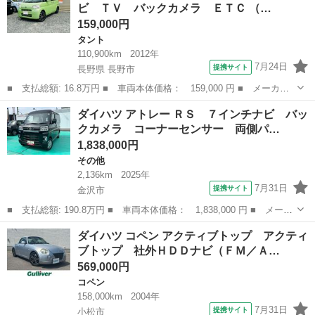
ビ ＴＶ バックカメラ ＥＴＣ （…
ＯＫ☆ＡＴＯ...
159,000円
タント
110,900km
2012年
7月24日
提携サイト
長野県 長野市
■ 支払総額: 16.8万円 ■ 車両本体価格： 159,000 円 ■ メーカー
名： ダイハツ ■ 車種名： タント ■ グレード名： Ｘ 左電動
長野
長野市
タント
ダイハツ アトレー ＲＳ ７インチナビ バッ
スライドドア ナビ ＴＶ バックカメラ ＥＴＣ ■ 排気量：
クカメラ コーナーセンサー 両側パ…
660cc ...
1,838,000円
その他
2,136km
2025年
7月31日
提携サイト
金沢市
■ 支払総額: 190.8万円 ■ 車両本体価格： 1,838,000 円 ■ メーカ
ー名： ダイハツ ■ 車種名： アトレー ■ グレード名： ＲＳ
石川
金沢市
その他
ダイハツ コペン アクティブトップ アクティ
７インチナビ バックカメラ コーナーセンサー 両側パワースライ
ブトップ 社外ＨＤＤナビ（ＦＭ／Ａ…
ドドア ...
569,000円
コペン
158,000km
2004年
7月31日
提携サイト
小松市