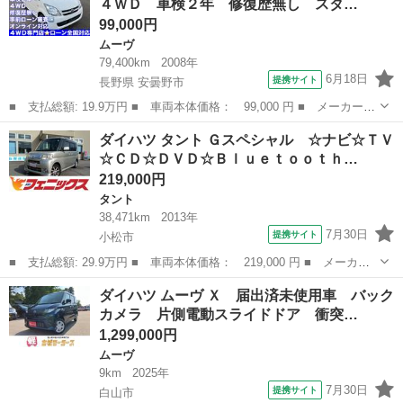
４ＷＤ 車検２年 修復歴無し スタ…
ＦＭ ＡＭ...
99,000円
ムーヴ
79,400km
2008年
6月18日
提携サイト
長野県 安曇野市
■ 支払総額: 19.9万円 ■ 車両本体価格： 99,000 円 ■ メーカー
名： ダイハツ ■ 車種名： ムーヴ ■ グレード名： Ｌ 関東Ａ
長野
安曇野市
ムーヴ
ダイハツ タント Ｇスペシャル ☆ナビ☆ＴＶ
Ａ正規仕入車両 ４ＷＤ 車検２年 修復歴無し スタットレスタイ
☆ＣＤ☆ＤＶＤ☆Ｂｌｕｅｔｏｏｔｈ…
ヤ タイミング...
219,000円
タント
38,471km
2013年
7月30日
提携サイト
小松市
■ 支払総額: 29.9万円 ■ 車両本体価格： 219,000 円 ■ メーカー
名： ダイハツ ■ 車種名： タント ■ グレード名： Ｇスペシャ
石川
小松市
タント
ダイハツ ムーヴ Ｘ 届出済未使用車 バック
ル ☆ナビ☆ＴＶ☆ＣＤ☆ＤＶＤ☆Ｂｌｕｅｔｏｏｔｈ☆ＥＴＣ☆左
カメラ 片側電動スライドドア 衝突…
側パワースラ...
1,299,000円
ムーヴ
9km
2025年
7月30日
提携サイト
白山市