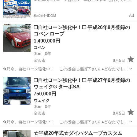
ティング済 ...
ので毎月の支払額は一定
Ad
株式会社IDOM
❑自社ローン強化中！❑ 平成26年8月登録の
コペン ローブ
1,490,000円
コペン
0km
0年
金沢市
8月5日
✿只今、自社ローン強化中！ この機会に相談下さい❕ ●どなたでも自
社ローン対応可能です● ・勤続年数の短い方や自営業
石川
金沢市
コペン
車両
❑自社ローン強化中！❑ 平成27年6月登録の
の方 ・パートやアルバイト勤務の主婦の方や派遣社員の方 ・自...
ウェイクG ターボSA
750,000円
ウェイク
0km
0年
金沢市
8月5日
✿只今、自社ローン強化中！ この機会に相談下さい❕ ●どなたでも自
社ローン対応可能です● ・勤続年数の短い方や自営業
石川
金沢市
ウェイク
車両
☆平成20年式☆ダイハツムーブカスタム
の方 ・パートやアルバイト勤務の主婦の方や派遣社員の方 ・自...