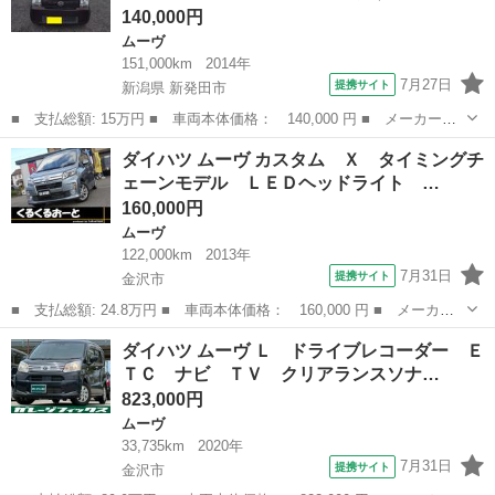
140,000円
ムーヴ
151,000km
2014年
7月27日
提携サイト
新潟県 新発田市
■ 支払総額: 15万円 ■ 車両本体価格： 140,000 円 ■ メーカー
名： ダイハツ ■ 車種名： ムーヴコンテ ■ グレード名： Ｘ
新潟
新発田市
ムーヴ
ダイハツ ムーヴ カスタム Ｘ タイミングチ
４ＷＤ 、ナビ、テレビ、ＥＴＣ 車検令和９年７月迄 ■
ェーンモデル ＬＥＤヘッドライト …
排気量： 66...
160,000円
ムーヴ
122,000km
2013年
7月31日
提携サイト
金沢市
■ 支払総額: 24.8万円 ■ 車両本体価格： 160,000 円 ■ メーカー
名： ダイハツ ■ 車種名： ムーヴ ■ グレード名： カスタム
石川
金沢市
ムーヴ
ダイハツ ムーヴ Ｌ ドライブレコーダー Ｅ
Ｘ タイミングチェーンモデル ＬＥＤヘッドライト フォグ Ｂｌ
ＴＣ ナビ ＴＶ クリアランスソナ…
ｕｅｔｏｏｔ...
823,000円
ムーヴ
33,735km
2020年
7月31日
提携サイト
金沢市