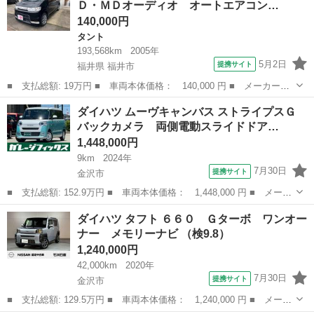
Ｄ・ＭＤオーディオ オートエアコン…
ー オート...
140,000円
タント
193,568km
2005年
5月2日
提携サイト
福井県 福井市
■ 支払総額: 19万円 ■ 車両本体価格： 140,000 円 ■ メーカー
名： ダイハツ ■ 車種名： タント ■ グレード名： カスタム
福井
福井市
タント
ダイハツ ムーヴキャンバス ストライプスＧ
Ｘ ＥＴＣ 純正ＣＤ・ＭＤオーディオ オートエアコン 電動格納
バックカメラ 両側電動スライドドア…
ミラー ■ 排気量...
1,448,000円
9km
2024年
7月30日
提携サイト
金沢市
■ 支払総額: 152.9万円 ■ 車両本体価格： 1,448,000 円 ■ メーカ
ー名： ダイハツ ■ 車種名： ムーヴキャンバス ■ グレード
石川
金沢市
ダイハツ
ダイハツ タフト ６６０ Ｇターボ ワンオー
名： ストライプスＧ バックカメラ 両側電動スライドドア クリ
ナー メモリーナビ （検9.8）
アランスソナ...
1,240,000円
42,000km
2020年
7月30日
提携サイト
金沢市
■ 支払総額: 129.5万円 ■ 車両本体価格： 1,240,000 円 ■ メーカ
ー名： ダイハツ ■ 車種名： タフト ■ グレード名： ６６０