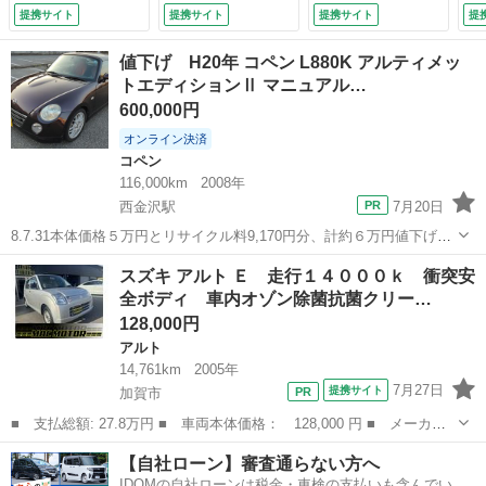
両側電動スライドド
エ
提携サイト
提携サイト
提携サイト
提
ア ナビ ＴＶ ク
エ
リアランスソナー
付
値下げ H20年 コペン L880K アルティメッ
衝突被害軽減システ
９月
トエディションⅡ マニュアル…
ム オートマチック
600,000円
ハイビーム オート
ライト ＬＥＤヘッ
オンライン決済
ドランプ スマート
コペン
キー （検9.3）
116,000km
2008年
西金沢駅
7月20日
8.7.31本体価格５万円とリサイクル料9,170円分、計約６万円値下げし
ました。 平成20年(2008年)６月登録 ダイハツ コペン アルティメ
石川
金沢市
西金沢駅
コペン
メーター
スズキ アルト Ｅ 走行１４０００ｋ 衝突安
ットエディションⅡ マニュアル(MT)の出品です。 走行距離11.6...
全ボディ 車内オゾン除菌抗菌クリー…
128,000円
アルト
14,761km
2005年
7月27日
提携サイト
加賀市
■ 支払総額: 27.8万円 ■ 車両本体価格： 128,000 円 ■ メーカー
名： スズキ ■ 車種名： アルト ■ グレード名： Ｅ 走行１４
石川
加賀市
アルト
エレメント
【自社ローン】審査通らない方へ
０００ｋ 衝突安全ボディ 車内オゾン除菌抗菌クリーニング コー
IDOMの自社ローンは税金・車検の支払いも含んでいる