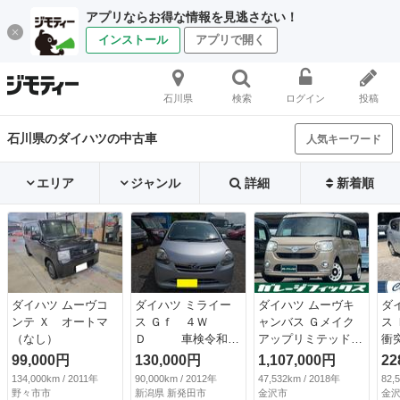
アプリならお得な情報を見逃さない！
インストール
アプリで開く
石川県
検索
ログイン
投稿
石川県のダイハツの中古車
人気キーワード
エリア
ジャンル
詳細
新着順
ダイハツ ムーヴコ
ダイハツ ミライー
ダイハツ ムーヴキ
ダ
ンテ Ｘ オートマ
ス Ｇｆ ４Ｗ
ャンバス Ｇメイク
ス
（なし）
Ｄ 車検令和９
アップリミテッド
衝
年５月迄 （検9.5）
ＳＡＩＩＩ ドライ
ス
99,000円
130,000円
1,107,000円
22
ブレコーダー ＥＴ
ン
134,000km / 2011年
90,000km / 2012年
47,532km / 2018年
82,
Ｃ バックカメラ
ー
野々市市
新潟県 新発田市
金沢市
金