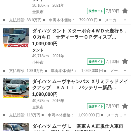
30,105km
2021年
7月30日
提携サイト
金沢市
■ 支払総額: 88.9万円 ■ 車両本体価格： 799,000 円 ■ メーカー
名： ダイハツ ■ 車種名： タント ■ グレード名： Ｌ バック
石川
金沢市
タント
ダイハツ タント Ｘターボ☆４ＷＤ☆走行５．
カメラ 両側スライドドア クリアランスソナー 衝突被害軽減シス
０万キロ ☆ディーラーＯＰディスプ…
テム オート...
1,039,000円
タント
49,718km
2021年
7月30日
提携サイト
小松市
■ 支払総額: 109.9万円 ■ 車両本体価格： 1,039,000 円 ■ メーカ
ー名： ダイハツ ■ 車種名： タント ■ グレード名： Ｘターボ
石川
小松市
タント
ダイハツ ムーヴキャンバス Ｘリミテッドメイ
☆４ＷＤ☆走行５．０万キロ ☆ディーラーＯＰディスプレイオーデ
クアップ ＳＡＩＩ バッテリー新品…
ィオ☆Ｂ...
1,090,000円
49,675km
2016年
7月30日
提携サイト
金沢市
■ 支払総額: 118万円 ■ 車両本体価格： 1,090,000 円 ■ メーカー
名： ダイハツ ■ 車種名： ムーヴキャンバス ■ グレード名：
石川
金沢市
ダイハツ
ダイハツ ムーヴ Ｌ 関東ＡＡ正規仕入車両
Ｘリミテッドメイクアップ ＳＡＩＩ バッテリー新品 純正ナビ