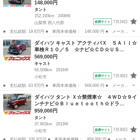
148,000円
タント
152,193km
2008年
7月24日
提携サイト
山梨県 西八代郡
■ 支払総額: 19.8万円 ■ 車両本体価格： 148,000 円 ■ メーカー
名： ダイハツ ■ 車種名： タント ■ グレード名： カスタムＸ
山梨
西八代郡
タント
ダイハツ キャスト アクティバＸ ＳＡＩＩ☆
リミテッド ＥＴＣ ＴＶ パワスラ スマートキー ナビ ＣＤ
車検Ｒ１０／５ ☆ナビ☆ＣＤ☆ＵＳ…
フルフラット...
569,000円
キャスト
56,509km
2016年
7月30日
提携サイト
小松市
■ 支払総額: 63.9万円 ■ 車両本体価格： 569,000 円 ■ メーカー
名： ダイハツ ■ 車種名： キャスト ■ グレード名： アクティ
石川
小松市
キャスト
ダイハツ タント Ｘ☆禁煙車☆ ４ＷＤ☆９イ
バＸ ＳＡＩＩ☆車検Ｒ１０／５ ☆ナビ☆ＣＤ☆ＵＳＢ☆バックカ
ンチナビ☆Ｂｌｕｅｔｏｏｔｈ☆ドラ…
メラ☆ＥＴＣ...
959,000円
タント
37,902km
2019年
7月30日
提携サイト
小松市
■ 支払総額: 105.9万円 ■ 車両本体価格： 959,000 円 ■ メーカー