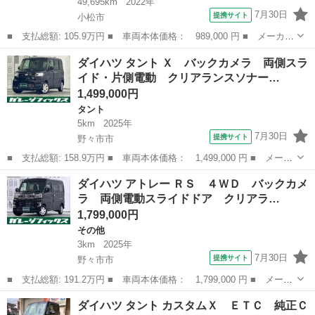
49,695km
2022年
7月30日
提携サイト
小松市
■ 支払総額: 105.9万円 ■ 車両本体価格： 989,000 円 ■ メーカー
名： ダイハツ ■ 車種名： タフト ■ グレード名： Ｘ☆スマー
石川
小松市
ダイハツ
ダイハツ タント Ｘ バックカメラ 両側スラ
トアシスト☆誤発進抑制機能☆車検Ｒ９／７☆禁煙車☆ ナビ☆Ｂｌ
イド・片側電動 クリアランスソナー…
ｕｅｔｏｏ...
1,499,000円
タント
5km
2025年
7月30日
提携サイト
野々市市
■ 支払総額: 158.9万円 ■ 車両本体価格： 1,499,000 円 ■ メーカ
ー名： ダイハツ ■ 車種名： タント ■ グレード名： Ｘ バッ
石川
野々市市
タント
ダイハツ アトレー ＲＳ ４ＷＤ バックカメ
クカメラ 両側スライド・片側電動 クリアランスソナー 衝突被害
ラ 両側電動スライドドア クリアラ…
軽減シス...
1,799,000円
その他
3km
2025年
7月30日
提携サイト
野々市市
■ 支払総額: 191.2万円 ■ 車両本体価格： 1,799,000 円 ■ メーカ
ー名： ダイハツ ■ 車種名： アトレー ■ グレード名： ＲＳ
石川
野々市市
その他
ダイハツ タント カスタムＸ ＥＴＣ 純正Ｃ
４ＷＤ バックカメラ 両側電動スライドドア クリアランスソナ