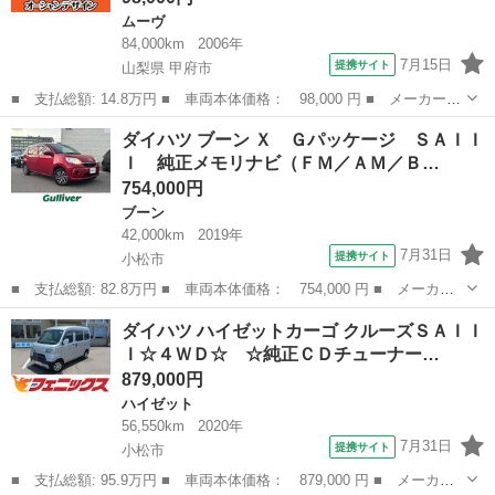
ムーヴ
84,000km
2006年
7月15日
提携サイト
山梨県 甲府市
■ 支払総額: 14.8万円 ■ 車両本体価格： 98,000 円 ■ メーカー
名： ダイハツ ■ 車種名： ムーヴ ■ グレード名： ＶＳ 車検
山梨
甲府市
ムーヴ
ダイハツ ブーン Ｘ Ｇパッケージ ＳＡＩＩ
Ｒ９．８／エアコン／キーレスエントリー／パワーステアリング／パ
Ｉ 純正メモリナビ（ＦＭ／ＡＭ／Ｂ…
ワーウィンドウ...
754,000円
ブーン
42,000km
2019年
7月31日
提携サイト
小松市
■ 支払総額: 82.8万円 ■ 車両本体価格： 754,000 円 ■ メーカー
名： ダイハツ ■ 車種名： ブーン ■ グレード名： Ｘ Ｇパッ
石川
小松市
ブーン
ダイハツ ハイゼットカーゴ クルーズＳＡＩＩ
ケージ ＳＡＩＩＩ 純正メモリナビ（ＦＭ／ＡＭ／ＢＴ／ＣＤ／Ｄ
Ｉ☆４ＷＤ☆ ☆純正ＣＤチューナー…
ＶＤ） ＵＳ...
879,000円
ハイゼット
56,550km
2020年
7月31日
提携サイト
小松市
■ 支払総額: 95.9万円 ■ 車両本体価格： 879,000 円 ■ メーカー