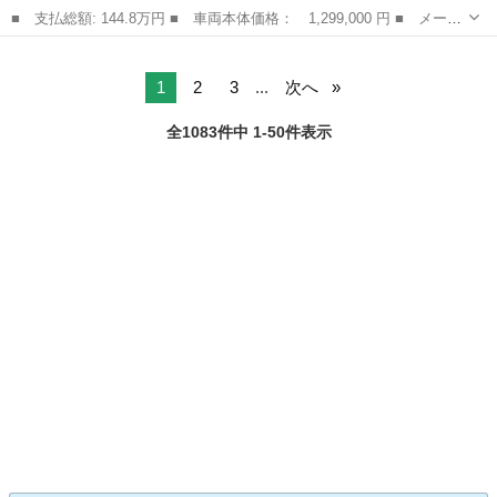
■ 支払総額: 144.8万円 ■ 車両本体価格： 1,299,000 円 ■ メーカ
ー名： ダイハツ ■ 車種名： ムーヴ ■ グレード名： Ｘ 届出
石川
白山市
ムーヴ
済未使用車 バックカメラ 片側電動スライドドア 衝突被害軽減ブ
レーキ ...
1
2
3
...
次へ
全1083件中 1-50件表示