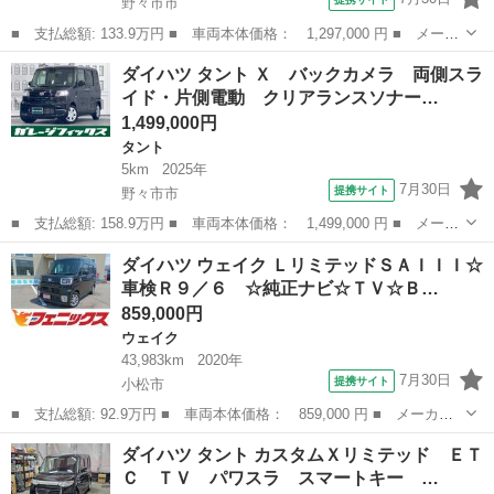
野々市市
■ 支払総額: 133.9万円 ■ 車両本体価格： 1,297,000 円 ■ メーカ
ー名： ダイハツ ■ 車種名： ミラトコット ■ グレード名：
石川
野々市市
ダイハツ
ダイハツ タント Ｘ バックカメラ 両側スラ
Ｇ ＳＡＩＩＩ ４ＷＤ ドライブレコーダー 全周囲カメラ ナ
イド・片側電動 クリアランスソナー…
ビ ＴＶ ク...
1,499,000円
タント
5km
2025年
7月30日
提携サイト
野々市市
■ 支払総額: 158.9万円 ■ 車両本体価格： 1,499,000 円 ■ メーカ
ー名： ダイハツ ■ 車種名： タント ■ グレード名： Ｘ バッ
石川
野々市市
タント
ダイハツ ウェイク ＬリミテッドＳＡＩＩＩ☆
クカメラ 両側スライド・片側電動 クリアランスソナー 衝突被害
車検Ｒ９／６ ☆純正ナビ☆ＴＶ☆Ｂ…
軽減シス...
859,000円
ウェイク
43,983km
2020年
7月30日
提携サイト
小松市
■ 支払総額: 92.9万円 ■ 車両本体価格： 859,000 円 ■ メーカー
名： ダイハツ ■ 車種名： ウェイク ■ グレード名： Ｌリミテ
石川
小松市
ウェイク
ダイハツ タント カスタムＸリミテッド ＥＴ
ッドＳＡＩＩＩ☆車検Ｒ９／６ ☆純正ナビ☆ＴＶ☆Ｂｌｕｅｔｏｏ
Ｃ ＴＶ パワスラ スマートキー …
ｔｈ☆全方位...