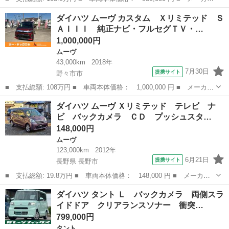
名： ダイハツ ■ 車種名： タント ■ グレード名： Ｘ☆禁煙車
石川
小松市
タント
ダイハツ ムーヴ カスタム Ｘリミテッド Ｓ
☆ ４ＷＤ☆９インチナビ☆Ｂｌｕｅｔｏｏｔｈ☆ドライブレコーダ
ＡＩＩＩ 純正ナビ・フルセグＴＶ・…
ー☆バック...
1,000,000円
ムーヴ
43,000km
2018年
7月30日
提携サイト
野々市市
■ 支払総額: 108万円 ■ 車両本体価格： 1,000,000 円 ■ メーカー
名： ダイハツ ■ 車種名： ムーヴ ■ グレード名： カスタム
石川
野々市市
ムーヴ
ダイハツ ムーヴ Ｘリミテッド テレビ ナ
Ｘリミテッド ＳＡＩＩＩ 純正ナビ・フルセグＴＶ・アラウンドビ
ビ バックカメラ ＣＤ プッシュスタ…
ューモニタ...
148,000円
ムーヴ
123,000km
2012年
6月21日
提携サイト
長野県 長野市
■ 支払総額: 19.8万円 ■ 車両本体価格： 148,000 円 ■ メーカー
名： ダイハツ ■ 車種名： ムーヴ ■ グレード名： Ｘリミテッ
長野
長野市
ムーヴ
ダイハツ タント Ｌ バックカメラ 両側スラ
ド テレビ ナビ バックカメラ ＣＤ プッシュスタート スマー
イドドア クリアランスソナー 衝突…
トキー オー...
799,000円
タント