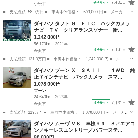
7月31日
提携サイト
小松市
■ 支払総額: 58.9万円 ■ 車両本体価格： 509,000 円 ■ メーカー
名： ダイハツ ■ 車種名： ムーヴ ■ グレード名： Ｌ☆走行
石川
小松市
ムーヴ
ダイハツ タフト Ｇ ＥＴＣ バックカメラ
３．３万キロ ☆４ＷＤ☆純正ナビ☆ワンセグＴＶ☆ＣＤ☆バックカ
ナビ ＴＶ クリアランスソナー 衝…
メラ☆キーレス...
1,242,000円
56,170km
2021年
7月31日
提携サイト
金沢市
■ 支払総額: 131.9万円 ■ 車両本体価格： 1,242,000 円 ■ メーカ
ー名： ダイハツ ■ 車種名： タフト ■ グレード名： Ｇ ＥＴ
石川
金沢市
ダイハツ
ダイハツ ブーン Ｘ ＳＡＩＩＩ ４ＷＤ 純
Ｃ バックカメラ ナビ ＴＶ クリアランスソナー 衝突被害軽減
正７インチナビ バックカメラ スマ…
システム...
1,078,000円
ブーン
24,640km
2023年
7月31日
提携サイト
金沢市
■ 支払総額: 119万円 ■ 車両本体価格： 1,078,000 円 ■ メーカー
名： ダイハツ ■ 車種名： ブーン ■ グレード名： Ｘ ＳＡＩ
石川
金沢市
ブーン
ダイハツ ムーヴ ＶＳ 車検Ｒ９．８／エアコ
ＩＩ ４ＷＤ 純正７インチナビ バックカメラ スマアシ マニュ
ン／キーレスエントリー／パワーステ…
アルエアコ...
98,000円