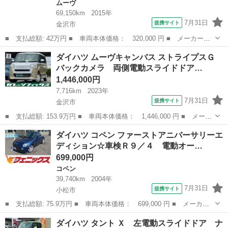
ムーヴ
69,150km
2015年
7月31日
提携サイト
金沢市
■ 支払総額: 42万円 ■ 車両本体価格： 320,000 円 ■ メーカー
名： ダイハツ ■ 車種名： ムーヴ ■ グレード名： Ｌ 車検２
石川
金沢市
ムーヴ
ダイハツ ムーヴキャンバス ストライプスＧ
年付 バッテリー新品 純正オーディオ ＦＭ ＡＭ ＣＤ ＵＳ
バックカメラ 両側電動スライドドア…
Ｂ アイドリングス...
1,446,000円
7,716km
2023年
7月31日
提携サイト
金沢市
■ 支払総額: 153.9万円 ■ 車両本体価格： 1,446,000 円 ■ メーカ
ー名： ダイハツ ■ 車種名： ムーヴキャンバス ■ グレード
石川
金沢市
ダイハツ
ダイハツ コペン ファーストアニバーサリーエ
名： ストライプスＧ バックカメラ 両側電動スライドドア クリ
ディション☆車検Ｒ９／４ 電動オー…
アランスソナ...
699,000円
コペン
39,740km
2004年
7月31日
提携サイト
小松市
■ 支払総額: 75.9万円 ■ 車両本体価格： 699,000 円 ■ メーカー
名： ダイハツ ■ 車種名： コペン ■ グレード名： ファースト
石川
小松市
コペン
ダイハツ タント Ｘ 左電動スライドドア ナ
アニバーサリーエディション☆車検Ｒ９／４ 電動オープン動作確認