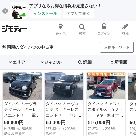
アプリならお得な情報を見逃さない！
インストール
アプリで開く
静岡県
検索
ログイン
投稿
静岡県のダイハツの中古車
人気キーワード
エリア
ジャンル
詳細
新着順
ダイハツ ムーヴラ
ダイハツ ムーヴコ
ダイハツ キャスト
ダ
テ クール キーレ
ンテ Ｘ キーレス
スタイルＸ ＳＡＩ
ス
スエントリー 電動
エントリー ベンチ
Ｉ ９９ 純正ナ
ー
格納ミラー ベンチ
シート ＣＶＴ 盗
ビ テレビ バック
ー
60,000円
60,000円
516,000円
60
シート ＡＴ 盗難
難防止システム Ａ
モニター ステアリ
Ｄ
94,785km / 2006年
137,834km / 2008年
79,873km / 2017年
120
防止システム ＡＢ
ＢＳ ＣＤ 衝突安
ングスイッチ プッ
ウ
愛知県 豊橋市
浜松市
富士市
浜