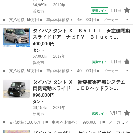
64,969km
2012年
8月1日
提携サイト
浜松市
■ 支払総額: 55万円 ■ 車両本体価格： 450,000 円 ■ メーカー
名： ダイハツ ■ 車種名： ムーヴ ■ グレード名： カスタム
静岡
浜松市
ムーヴ
ダイハツ タント Ｘ ＳＡＩＩＩ ★左側電動
Ｘ ＨＩＤヘッドライト／オートエアコン／フォグランプ／アイドリ
スライドドア ナビＴＶ Ｂｌｕｅｔ…
ングストップ／ア...
400,000円
タント
57,000km
2017年
8月1日
提携サイト
浜松市
■ 支払総額: 50万円 ■ 車両本体価格： 400,000 円 ■ メーカー
名： ダイハツ ■ 車種名： タント ■ グレード名： Ｘ ＳＡＩ
静岡
浜松市
タント
ダイハツ タント Ｘ 衝突被害軽減システム
ＩＩ ★左側電動スライドドア ナビＴＶ Ｂｌｕｅｔｏｏｔｈ バ
両側電動スライド ＬＥＤヘッドラン…
ックカメラ シー...
998,000円
タント
38,157km
2021年
8月1日
提携サイト
静岡市
■ 支払総額: 106.6万円 ■ 車両本体価格： 998,000 円 ■ メーカー
名： ダイハツ ■ 車種名： タント ■ グレード名： Ｘ 衝突被
静岡
静岡市
タント