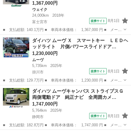
1,367,000円
ウェイク
24,000km
2018年
8月1日
提携サイト
富士宮市
■ 支払総額: 140.1万円 ■ 車両本体価格： 1,367,000 円 ■ メーカ
ー名： ダイハツ ■ 車種名： ウェイク ■ グレード名： Ｇター
静岡
富士宮市
ウェイク
ダイハツ ムーヴ Ｘ スマートキー ＬＥＤヘ
ボＳＡＩＩＩ 純正ナビ／ＥＴＣ２．０．前方ドラレコ／全方位カメ
ッドライト 片側パワースライドドア…
ラ／衝突...
1,230,000円
ムーヴ
5,735km
2025年
8月1日
提携サイト
掛川市
■ 支払総額: 129.7万円 ■ 車両本体価格： 1,230,000 円 ■ メーカ
ー名： ダイハツ ■ 車種名： ムーヴ ■ グレード名： Ｘ スマ
静岡
掛川市
ムーヴ
ダイハツ ムーヴキャンバス ストライプスＧ
ートキー ＬＥＤヘッドライト 片側パワースライドドア フルオー
両側電動ドア 純正ナビ 全周囲カメ…
トエアコ...
1,747,000円
5,764km
2025年
8月1日
提携サイト
静岡市
■ 支払総額: 182.8万円 ■ 車両本体価格： 1,747,000 円 ■ メーカ
ー名： ダイハツ ■ 車種名： ムーヴキャンバス ■ グレード