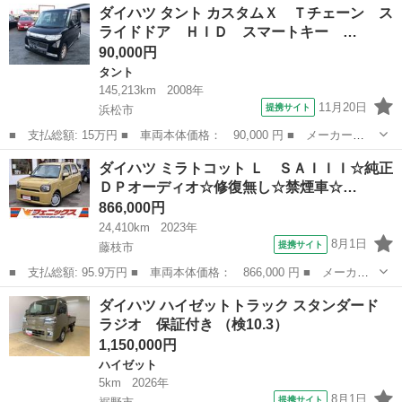
静岡
藤枝市
ダイハツ
ダイハツ タント カスタムＸ Ｔチェーン ス
☆スマフォ連携９型ＤＰオーディオ☆修復無し☆禁煙車☆ スマフォ
ライドドア ＨＩＤ スマートキー …
連携純正...
90,000円
タント
145,213km
2008年
11月20日
提携サイト
浜松市
■ 支払総額: 15万円 ■ 車両本体価格： 90,000 円 ■ メーカー
名： ダイハツ ■ 車種名： タント ■ グレード名： カスタム
静岡
浜松市
タント
ダイハツ ミラトコット Ｌ ＳＡＩＩＩ☆純正
Ｘ Ｔチェーン スライドドア ＨＩＤ スマートキー ベンチシー
ＤＰオーディオ☆修復無し☆禁煙車☆…
ト ＡＴ 盗難防止シ...
866,000円
24,410km
2023年
8月1日
提携サイト
藤枝市
■ 支払総額: 95.9万円 ■ 車両本体価格： 866,000 円 ■ メーカー
名： ダイハツ ■ 車種名： ミラトコット ■ グレード名： Ｌ
静岡
藤枝市
ダイハツ
ダイハツ ハイゼットトラック スタンダード
ＳＡＩＩＩ☆純正ＤＰオーディオ☆修復無し☆禁煙車☆ 純正ディス
ラジオ 保証付き （検10.3）
プレイオーデ...
1,150,000円
ハイゼット
5km
2026年
8月1日
提携サイト