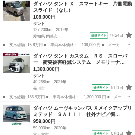
静岡
浜松市
タント
ダイハツ タント Ｘ スマートキー 片側電動
ＳＡＩＩＩ フルセグナビ Ｂカメラ パワースライド ブルートゥ
スライド （なし）
ースオーディオ ...
108,000円
タント
127,200km
2012年
7月24日
提携サイト
愛知県 岡崎市
■ 支払総額: 15.8万円 ■ 車両本体価格： 108,000 円 ■ メーカー
名： ダイハツ ■ 車種名： タント ■ グレード名： Ｘ スマー
愛知
岡崎市
タント
ダイハツ タント カスタム ＲＳ スローパ
トキー 片側電動スライド ■ 排気量： 660cc ■ ドア枚数： 5D
ー 衝突被害軽減システム メモリーナ…
...
1,300,000円
タント
40,268km
2021年
8月1日
提携サイト
菊川市
■ 支払総額: 136.9万円 ■ 車両本体価格： 1,300,000 円 ■ メーカ
ー名： ダイハツ ■ 車種名： タント ■ グレード名： カスタ
静岡
菊川市
タント
ダイハツ ムーヴキャンバス Ｘメイクアップリ
ム ＲＳ スローパー 衝突被害軽減システム メモリーナビ フル
ミテッド ＳＡＩＩＩ 社外ナビ／衝…
セグ バッ...
959,000円
59,000km
2020年
8月1日
提携サイト
富士宮市