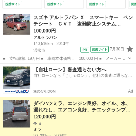
Ｓ ＣＤ アルミホ
全ボディ エアコ
シュスタート スマ
グ
提携サイト
提携サイト
提携サイト
提
イール 衝突安全ボ
ン パワーステアリ
ートキー ルーフツ
（
ディ エアコン パ
ング パワーウィン
ートン フロアマッ
スズキ アルトラパン Ｘ スマートキー ベン
ワーステアリング
ドウ （車検整備
ト バイザー スマ
チシート ＣＶＴ 盗難防止システム…
法廷整備付 （車検
付）
ートアシスト ＡＢ
100,000円
整備付）
Ｓ オートエアコ
ン 修復歴なし 保
アルトラパン
証付き （車検整備
140,516km
2013年
付）
7月30日
提携サイト
浜松市
■ 支払総額: 19万円 ■ 車両本体価格： 100,000 円 ■ メーカー
名： スズキ ■ 車種名： アルトラパン ■ グレード名： Ｘ ス
静岡
浜松市
アルトラパン
ベンチシート
【自社ローン】審査通らない方へ
マートキー ベンチシート ＣＶＴ 盗難防止システム ＡＢＳ Ｃ
自社ローンなら「じしゃロン」。他社の審査に通らなか
Ｄ アルミホイー...
った方も
Ad
株式会社IDOM
ダイハツミラ、エンジン良好、オイル、水、
漏れなし、エアコン良好、チエックランプ…
120,000円
ミラ
90,700km
2008年