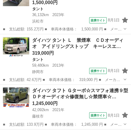
1,500,000円
タント
36,132km
2023年
8月1日
提携サイト
浜松市
■ 支払総額: 155.2万円 ■ 車両本体価格： 1,500,000 円 ■ メーカ
ー名： ダイハツ ■ 車種名： タント ■ グレード名： カスタム
静岡
浜松市
タント
ダイハツ タント Ｌ 禁煙車 ＣＤオーディ
ＲＳ １５インチアルミホイール キーフリーシステム プッシュボ
オ アイドリングストップ キーレスエ…
タンスタ...
319,000円
タント
59,480km
2013年
8月1日
提携サイト
静岡市
■ 支払総額: 42.6万円 ■ 車両本体価格： 319,000 円 ■ メーカー
名： ダイハツ ■ 車種名： タント ■ グレード名： Ｌ 禁煙
静岡
静岡市
タント
ダイハツ タフト Ｇターボ☆スマフォ連携９型
車 ＣＤオーディオ アイドリングストップ キーレスエントリー
ＤＰオーディオ☆修復無し☆禁煙車☆…
電動格納ミラー...
1,245,000円
42,092km
2021年
8月1日
提携サイト
藤枝市
■ 支払総額: 133.9万円 ■ 車両本体価格： 1,245,000 円 ■ メーカ
ー名： ダイハツ ■ 車種名： タフト ■ グレード名： Ｇターボ