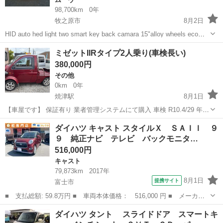
98,700km
0年
牧之原市
8月2日
HID auto hed light two smart key back camara 15"alloy wheels eco
mode TV navigation system push star sha...
静岡
牧之原市
ムーヴ
ミゼットIIRタイプ2人乗り(車検長い)
380,000円
その他
0km
0年
焼津駅
8月1日
【車屋です】 保証有り 業者管理システムにて購入 車検 R10.4/29 年式
H9 走行 142165㌔ M/T CATオートマ AC ...
静岡
焼津市
焼津駅
その他
ダイハツ キャスト スタイルＸ ＳＡＩＩ ９
９ 純正ナビ テレビ バックモニタ…
516,000円
キャスト
79,873km
2017年
8月1日
提携サイト
富士市
■ 支払総額: 59.8万円 ■ 車両本体価格： 516,000 円 ■ メーカー
名： ダイハツ ■ 車種名： キャスト ■ グレード名： スタイル
静岡
富士市
キャスト
ダイハツ タント スライドドア スマートキ
Ｘ ＳＡＩＩ ９９ 純正ナビ テレビ バックモニター ステアリ