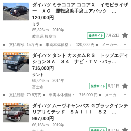
静岡
静岡市
ダイハツ
ダイハツ ミラココア ココアＸ イモビライザ
名： ストライプスＧ 両側電動ドア 純正ナビ 全周囲カメラ ス
ー ＡＣ 運転席助手席エアバック …
マートアシス...
120,000円
ミラ
85,826km
2010年
7月22日
提携サイト
岐阜県 岐阜市
■ 支払総額: 15万円 ■ 車両本体価格： 120,000 円 ■ メーカー
名： ダイハツ ■ 車種名： ミラココア ■ グレード名： ココア
岐阜
岐阜市
ミラ
ダイハツ タント カスタムＲＳ トップエディ
Ｘ イモビライザー ＡＣ 運転席助手席エアバック 安全ボディ
ションＳＡ ３４ ナビ・ＴＶ・バッ…
スマートキー Ｐ...
716,000円
タント
69,046km
2014年
8月1日
提携サイト
富士市
■ 支払総額: 79.8万円 ■ 車両本体価格： 716,000 円 ■ メーカー
名： ダイハツ ■ 車種名： タント ■ グレード名： カスタムＲ
静岡
富士市
タント
ダイハツ ムーヴキャンバス Ｇブラックインテ
Ｓ トップエディションＳＡ ３４ ナビ・ＴＶ・バックモニター・
リアリミテッド ＳＡＩＩＩ ８２ …
両側パワース...
997,000円
66,168km
2019年
8月1日
提携サイト