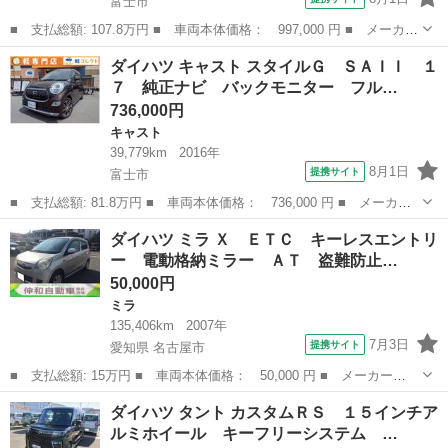
富士市
■ 支払総額: 107.8万円 ■ 車両本体価格： 997,000 円 ■ メーカー
名： ダイハツ ■ 車種名： ムーヴキャンバス ■ グレード名：
静岡
富士市
ダイハツ
ダイハツ キャスト スタイルＧ ＳＡＩＩ １
Ｇブラックインテリアリミテッド ＳＡＩＩＩ ８２ 純正８インチ
７ 純正ナビ バックモニター フル…
ナビ フル...
736,000円
キャスト
39,779km
2016年
8月1日
提携サイト
富士市
■ 支払総額: 81.8万円 ■ 車両本体価格： 736,000 円 ■ メーカー
名： ダイハツ ■ 車種名： キャスト ■ グレード名： スタイル
静岡
富士市
キャスト
ダイハツ ミラ Ｘ ＥＴＣ キーレスエントリ
Ｇ ＳＡＩＩ １７ 純正ナビ バックモニター フルセグＴＶ Ｃ
ー 電動格納ミラー ＡＴ 盗難防止…
Ｄ・ＤＶＤ再...
50,000円
ミラ
135,406km
2007年
7月3日
提携サイト
愛知県 名古屋市
■ 支払総額: 15万円 ■ 車両本体価格： 50,000 円 ■ メーカー
名： ダイハツ ■ 車種名： ミラ ■ グレード名： Ｘ ＥＴＣ
愛知
名古屋市
ミラ
ダイハツ タント カスタムＲＳ １５インチア
キーレスエントリー 電動格納ミラー ＡＴ 盗難防止システム Ｃ
ルミホイール キーフリーシステム …
Ｄ 衝突安全ボディ...