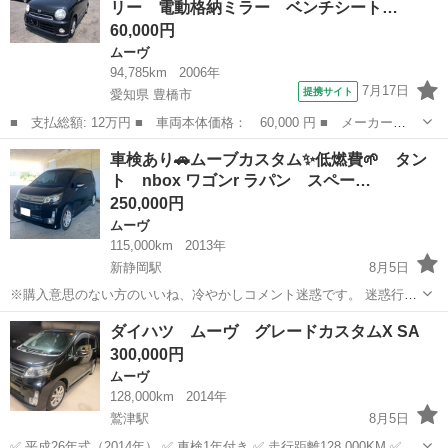
リー 電動格納ミラー ベンチシート…
アコ...
60,000円
ムーヴ
94,785km
2006年
7月17日
提携サイト
愛知県 豊橋市
■ 支払総額: 12万円 ■ 車両本体価格： 60,000 円 ■ メーカー
名： ダイハツ ■ 車種名： ムーヴラテ ■ グレード名： クー
愛知
豊橋市
ムーヴ
車検あり🚗ムーブカスタム✨低燃費🌱 タン
ル キーレスエントリー 電動格納ミラー ベンチシート ＡＴ 盗
ト nbox ワゴンr ラパン スペー…
難防止システム ＡＢ...
250,000円
ムーヴ
115,000km
2013年
新静岡駅
8月5日
※購入意思のない方のいいね、冷やかしコメント迷惑です。 迷惑行為
は即ブロックの対象です！ 現車確認可能ですが本気で購入意思がある
静岡
静岡市
新静岡駅
ムーヴ
nbox
ダイハツ ムーヴ グレードカスタムX SA
方のみとさせて頂きます！ プロフィール確認後お支払いお願い致しま
300,000円
す。 エブリィda17vであれ...
ムーヴ
128,000km
2014年
鷲津駅
8月5日
✅ 平成26年式（2014年） ✅ 車検1年付き ✅ 走行距離128.000KM ✅オ