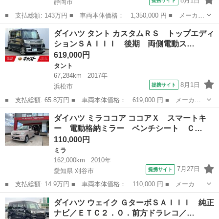
8月1日
提携サイト
静岡市
■ 支払総額: 143万円 ■ 車両本体価格： 1,350,000 円 ■ メーカー
名： ダイハツ ■ 車種名： タフト ■ グレード名： Ｇ １５イ
静岡
静岡市
ダイハツ
ダイハツ タント カスタムＲＳ トップエディ
ンチアルミホイール オートレベリング機能付フルＬＥＤヘッドラン
ションＳＡＩＩＩ 後期 両側電動ス…
プ ＬＥＤ...
619,000円
タント
67,284km
2017年
8月1日
提携サイト
浜松市
■ 支払総額: 65.8万円 ■ 車両本体価格： 619,000 円 ■ メーカー
名： ダイハツ ■ 車種名： タント ■ グレード名： カスタムＲ
静岡
浜松市
タント
ダイハツ ミラココア ココアＸ スマートキ
Ｓ トップエディションＳＡＩＩＩ 後期 両側電動スライド 半
ー 電動格納ミラー ベンチシート Ｃ…
革 禁煙 ナビ...
110,000円
ミラ
162,000km
2010年
7月27日
提携サイト
愛知県 刈谷市
■ 支払総額: 14.9万円 ■ 車両本体価格： 110,000 円 ■ メーカー
名： ダイハツ ■ 車種名： ミラココア ■ グレード名： ココア
愛知
刈谷市
ミラ
ダイハツ ウェイク ＧターボＳＡＩＩＩ 純正
Ｘ スマートキー 電動格納ミラー ベンチシート ＣＶＴ 盗難防
ナビ／ＥＴＣ２．０．前方ドラレコ／…
止システム ...