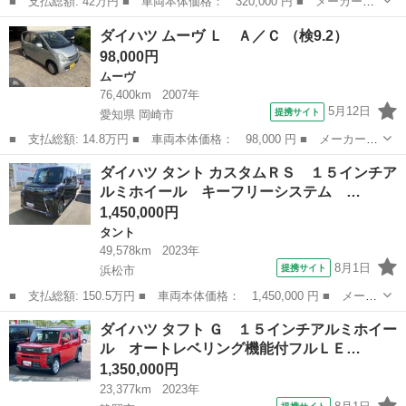
■ 支払総額: 42万円 ■ 車両本体価格： 320,000 円 ■ メーカー
名： ダイハツ ■ 車種名： ミライース ■ グレード名： Ｌ Ｓ
静岡
藤枝市
ミライース
ダイハツ ムーヴ Ｌ Ａ／Ｃ （検9.2）
ＡＩＩＩ 車検整備付 ワンオーナー車 衝突軽減ブレーキ クリア
98,000円
ランスソナー 走...
ムーヴ
76,400km
2007年
5月12日
提携サイト
愛知県 岡崎市
■ 支払総額: 14.8万円 ■ 車両本体価格： 98,000 円 ■ メーカー
名： ダイハツ ■ 車種名： ムーヴ ■ グレード名： Ｌ Ａ／Ｃ
愛知
岡崎市
ムーヴ
ダイハツ タント カスタムＲＳ １５インチア
■ 排気量： 660cc ■ ドア枚数： 5D ■ ミッション： AT4速...
ルミホイール キーフリーシステム …
1,450,000円
タント
49,578km
2023年
8月1日
提携サイト
浜松市
■ 支払総額: 150.5万円 ■ 車両本体価格： 1,450,000 円 ■ メーカ
ー名： ダイハツ ■ 車種名： タント ■ グレード名： カスタム
静岡
浜松市
タント
ダイハツ タフト Ｇ １５インチアルミホイー
ＲＳ １５インチアルミホイール キーフリーシステム プッシュボ
ル オートレベリング機能付フルＬＥ…
タンスタ...
1,350,000円
23,377km
2023年