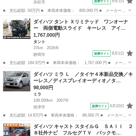
8月1日
提携サイト
浜松市
■ 支払総額: 50万円 ■ 車両本体価格： 400,000 円 ■ メーカー
名： ダイハツ ■ 車種名： タント ■ グレード名： Ｇ ＳＡＩ
静岡
浜松市
タント
ダイハツ タント Ｘリミテッド ワンオーナ
ＩＩ ★両側電動スライドドア ナビＴＶ Ｂｌｕｅｔｏｏｔｈ バ
ー 両側電動スライド キーレス アイ…
ックカメラ スマ...
1,767,000円
タント
37km
2026年
8月1日
提携サイト
静岡市
■ 支払総額: 184.9万円 ■ 車両本体価格： 1,767,000 円 ■ メーカ
ー名： ダイハツ ■ 車種名： タント ■ グレード名： Ｘリミテ
静岡
静岡市
タント
ダイハツ ミラ Ｌ ／タイヤ４本新品交換／キ
ッド ワンオーナー 両側電動スライド キーレス アイドリングス
ーレス／ディスプレイオーディオ／タ…
トップ ...
98,000円
ミラ
108,000km
2007年
6月10日
提携サイト
焼津市
■ 支払総額: 14.8万円 ■ 車両本体価格： 98,000 円 ■ メーカー
名： ダイハツ ■ 車種名： ミラ ■ グレード名： Ｌ ／タイヤ
静岡
焼津市
ミラ
ダイハツ キャスト スタイルＧ ＳＡＩＩ ２
４本新品交換／キーレス／ディスプレイオーディオ／タイミングチェ
８社外ナビ フルセグＴＶ バックモ…
ーン／２０２５...