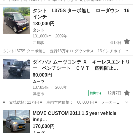
ートエアコン ✅スマートキー(プッシュスタート) ✅ヘッドライト
静岡
湖西市
鷲津駅
ムーヴ
走行距離
タント L375S ターボ無し ローダウン 16
✅ECOシステム ✅ 整備済み ✅ クリーニング済み ✅ 1ヶ月または1...
インチ
130,000円
タント
131,000km
2009年
井川駅
8月3日
タントL375S ターボ無し 走行13万キロ ダウンサス 16インチホイー
ル ナビ 年式の割には綺麗だと思います。 リアバンパー 艶消し黒
静岡
静岡市
井川駅
タント
ダイハツ ムーヴコンテ Ｘ キーレスエントリ
になってます。 助手席ドアガラス上クリア剥がれあります。 現状販売
ー ベンチシート ＣＶＴ 盗難防止…
なので現...
60,000円
ムーヴ
137,834km
2008年
12月7日
提携サイト
浜松市
■ 支払総額: 12万円 ■ 車両本体価格： 60,000 円 ■ メーカー
名： ダイハツ ■ 車種名： ムーヴコンテ ■ グレード名： Ｘ
静岡
浜松市
ムーヴ
MOVE CUSTOM 2011 1.5 year vehicle
キーレスエントリー ベンチシート ＣＶＴ 盗難防止システム Ａ
insp…
ＢＳ ＣＤ 衝突安...
170,000円
ムーヴ