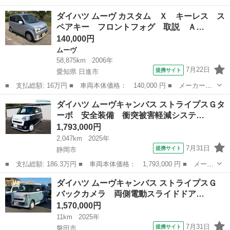
名： ダイハツ ■ 車種名： ムーヴコンテ ■ グレード名： カス
静岡
藤枝市
ムーヴ
ダイハツ ムーヴ カスタム Ｘ キーレス ス
タム ＲＳ フルセグナビ ＣＤ ＤＶＤ ＳＤ ＵＳＢ ブルート
ペアキー フロントフォグ 取説 Ａ…
ゥース ＥＴ...
140,000円
ムーヴ
58,875km
2006年
7月22日
提携サイト
愛知県 日進市
■ 支払総額: 16万円 ■ 車両本体価格： 140,000 円 ■ メーカー
名： ダイハツ ■ 車種名： ムーヴ ■ グレード名： カスタム
愛知
日進市
ムーヴ
ダイハツ ムーヴキャンバス ストライプスＧタ
Ｘ キーレス スペアキー フロントフォグ 取説 ＡＷ 車検Ｒ
ーボ 安全装備 衝突被害軽減システ…
９年４月迄 ■ ...
1,793,000円
2,047km
2025年
7月31日
提携サイト
静岡市
■ 支払総額: 186.3万円 ■ 車両本体価格： 1,793,000 円 ■ メーカ
ー名： ダイハツ ■ 車種名： ムーヴキャンバス ■ グレード
静岡
静岡市
ダイハツ
ダイハツ ムーヴキャンバス ストライプスＧ
名： ストライプスＧターボ 安全装備 衝突被害軽減システム 横
バックカメラ 両側電動スライドドア…
滑り防止機能...
1,570,000円
11km
2025年
7月31日
提携サイト
磐田市