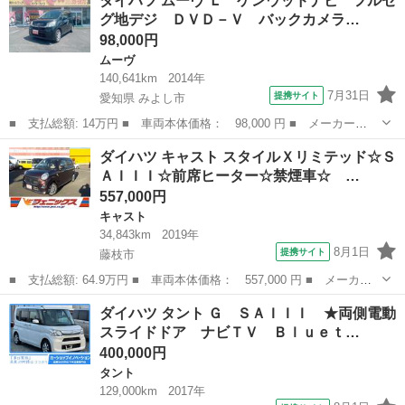
ダイハツ ムーヴ Ｌ ケンウッドナビ フルセ
害軽減システム 両側電動スライド ＬＥＤヘッドランプ メモリー
グ地デジ ＤＶＤ－Ｖ バックカメラ…
ナビ バッ...
98,000円
ムーヴ
140,641km
2014年
7月31日
提携サイト
愛知県 みよし市
■ 支払総額: 14万円 ■ 車両本体価格： 98,000 円 ■ メーカー
名： ダイハツ ■ 車種名： ムーヴ ■ グレード名： Ｌ ケンウ
愛知
みよし市
ムーヴ
ダイハツ キャスト スタイルＸリミテッド☆Ｓ
ッドナビ フルセグ地デジ ＤＶＤ－Ｖ バックカメラ ＥＴＣ キ
ＡＩＩＩ☆前席ヒーター☆禁煙車☆ …
ーレス ■ 排気量...
557,000円
キャスト
34,843km
2019年
8月1日
提携サイト
藤枝市
■ 支払総額: 64.9万円 ■ 車両本体価格： 557,000 円 ■ メーカー
名： ダイハツ ■ 車種名： キャスト ■ グレード名： スタイル
静岡
藤枝市
キャスト
ダイハツ タント Ｇ ＳＡＩＩＩ ★両側電動
Ｘリミテッド☆ＳＡＩＩＩ☆前席ヒーター☆禁煙車☆ 社外ナビ ス
スライドドア ナビＴＶ Ｂｌｕｅｔ…
テアコント対...
400,000円
タント
129,000km
2017年