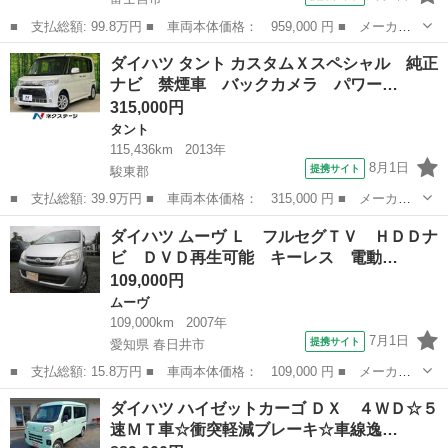
■ 支払総額: 99.8万円 ■ 車両本体価格： 959,000 円 ■ メーカー
名： ダイハツ ■ 車種名： ムーヴキャンバス ■ グレード名：
静岡
富士宮市
ダイハツ
ダイハツ タント カスタムＸスペシャル 純正
Ｘメイクアップリミテッド ＳＡＩＩＩ 社外ナビ／衝突軽減／アイ
ナビ 禁煙車 バックカメラ パワー…
ドリングスト...
315,000円
タント
115,436km
2013年
8月1日
提携サイト
駿東郡
■ 支払総額: 39.9万円 ■ 車両本体価格： 315,000 円 ■ メーカー
名： ダイハツ ■ 車種名： タント ■ グレード名： カスタムＸ
静岡
駿東郡
タント
ダイハツ ムーヴ Ｌ フルセグＴＶ ＨＤＤナ
スペシャル 純正ナビ 禁煙車 バックカメラ パワースライドド
ビ ＤＶＤ再生可能 キーレス 電動…
ア スマートキ...
109,000円
ムーヴ
109,000km
2007年
7月1日
提携サイト
愛知県 春日井市
■ 支払総額: 15.8万円 ■ 車両本体価格： 109,000 円 ■ メーカー
名： ダイハツ ■ 車種名： ムーヴ ■ グレード名： Ｌ フルセ
愛知
春日井市
ムーヴ
ダイハツ ハイゼットカーゴ ＤＸ ４ＷＤ☆５
グＴＶ ＨＤＤナビ ＤＶＤ再生可能 キーレス 電動格納ミラー
速ＭＴ車☆衝突軽減ブレーキ☆車線逸…
パワーウィン...