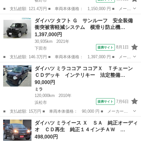
裾野市
■ 支払総額: 121.4万円 ■ 車両本体価格： 1,150,000 円 ■ メーカ
ー名： ダイハツ ■ 車種名： ハイゼットトラック ■ グレード
静岡
裾野市
ハイゼット
ダイハツ タフト Ｇ サンルーフ 安全装備
名： スタンダード ラジオ 保証付き ■ 排気量： 660cc ■ ド
衝突被害軽減システム 横滑り防止機…
ア...
1,397,000円
30,935km
2021年
8月1日
提携サイト
下田市
■ 支払総額: 146.3万円 ■ 車両本体価格： 1,397,000 円 ■ メーカ
ー名： ダイハツ ■ 車種名： タフト ■ グレード名： Ｇ サン
静岡
下田市
ダイハツ
ダイハツ ミラココア ココアＸ Ｔチェーン
ルーフ 安全装備 衝突被害軽減システム 横滑り防止機能 ＡＢ
ＣＤデッキ インテリキー 法定整備…
Ｓ エアバ...
90,000円
ミラ
120,000km
2010年
7月6日
提携サイト
浜松市
■ 支払総額: 15万円 ■ 車両本体価格： 90,000 円 ■ メーカー
名： ダイハツ ■ 車種名： ミラココア ■ グレード名： ココア
静岡
浜松市
ミラ
ダイハツ ミライース Ｘ ＳＡ 純正オーディ
Ｘ Ｔチェーン ＣＤデッキ インテリキー 法定整備付 Ｐ／Ｗ
オ ＣＤ再生 純正１４インチＡＷ …
Ｐ／Ｓ Ａ／Ｃ サ...
498,000円