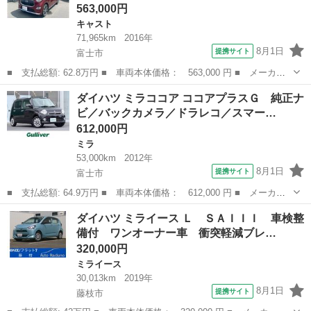
563,000円
キャスト
71,965km
2016年
8月1日
提携サイト
富士市
■ 支払総額: 62.8万円 ■ 車両本体価格： 563,000 円 ■ メーカー
名： ダイハツ ■ 車種名： キャスト ■ グレード名： スタイル
静岡
富士市
キャスト
ダイハツ ミラココア ココアプラスＧ 純正ナ
Ｇ ＳＡＩＩ ２８社外ナビ フルセグＴＶ バックモニター スマ
ビ／バックカメラ／ドラレコ／スマー…
ートアシスト...
612,000円
ミラ
53,000km
2012年
8月1日
提携サイト
富士市
■ 支払総額: 64.9万円 ■ 車両本体価格： 612,000 円 ■ メーカー
名： ダイハツ ■ 車種名： ミラココア ■ グレード名： ココア
静岡
富士市
ミラ
ダイハツ ミライース Ｌ ＳＡＩＩＩ 車検整
プラスＧ 純正ナビ／バックカメラ／ドラレコ／スマートキー／Ｂｌ
備付 ワンオーナー車 衝突軽減ブレ…
ｕｅｔｏｏｔ...
320,000円
ミライース
30,013km
2019年
8月1日
提携サイト
藤枝市