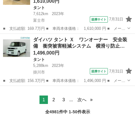
1,610,000円
タント
7,612km
2023年
7月31日
提携サイト
富士市
■ 支払総額: 169.7万円 ■ 車両本体価格： 1,610,000 円 ■ メーカ
ー名： ダイハツ ■ 車種名： タント ■ グレード名： ファンク
静岡
富士市
タント
ダイハツ タント Ｘ ワンオーナー 安全装
ロスターボ ナビ 保証付き まごころ保証１年付き 記録簿 取扱
備 衝突被害軽減システム 横滑り防止…
説明書 ...
1,496,000円
タント
5,288km
2023年
7月31日
提携サイト
掛川市
■ 支払総額: 156.3万円 ■ 車両本体価格： 1,496,000 円 ■ メーカ
ー名： ダイハツ ■ 車種名： タント ■ グレード名： Ｘ ワン
静岡
掛川市
タント
オーナー 安全装備 衝突被害軽減システム 横滑り防止機能 ＡＢ
Ｓ エア...
1
2
3
...
次へ
全4981件中 1-50件表示