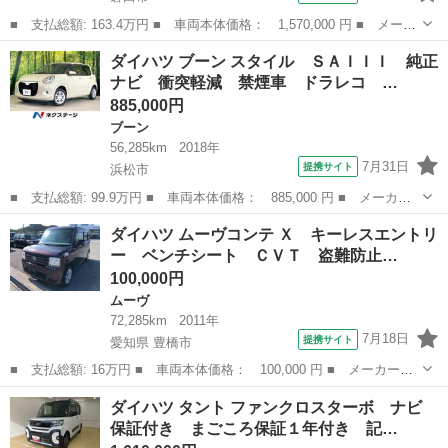
■ 支払総額: 163.4万円 ■ 車両本体価格： 1,570,000 円 ■ メーカ
ー名： ダイハツ ■ 車種名： ムーヴキャンバス ■ グレード
静岡
磐田市
ダイハツ
ダイハツ ブーン スタイル ＳＡＩＩＩ 純正
名： ストライプスＧ バックカメラ 両側電動スライドドア クリ
ナビ 衝突軽減 禁煙車 ドラレコ …
アランスソナ...
885,000円
ブーン
56,285km
2018年
7月31日
提携サイト
浜松市
■ 支払総額: 99.9万円 ■ 車両本体価格： 885,000 円 ■ メーカー
名： ダイハツ ■ 車種名： ブーン ■ グレード名： スタイル
静岡
浜松市
ブーン
ダイハツ ムーヴコンテ Ｘ キーレスエントリ
ＳＡＩＩＩ 純正ナビ 衝突軽減 禁煙車 ドラレコ コーナーセン
ー ベンチシート ＣＶＴ 盗難防止…
サー スマー...
100,000円
ムーヴ
72,285km
2011年
7月18日
提携サイト
愛知県 豊橋市
■ 支払総額: 16万円 ■ 車両本体価格： 100,000 円 ■ メーカー
名： ダイハツ ■ 車種名： ムーヴコンテ ■ グレード名： Ｘ
愛知
豊橋市
ムーヴ
ダイハツ タント ファンクロスターボ ナビ
キーレスエントリー ベンチシート ＣＶＴ 盗難防止システム Ａ
保証付き まごころ保証１年付き 記…
ＢＳ ＣＤ 衝突...