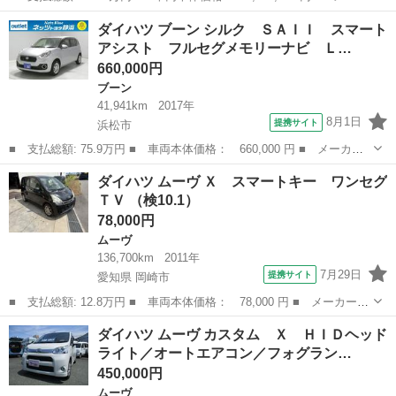
ー名： ダイハツ ■ 車種名： タント ■ グレード名： カスタム
静岡
富士宮市
タント
ダイハツ ブーン シルク ＳＡＩＩ スマート
Ｘ ＢＴ／ＣＤ／ＤＶＤ／フルセグ／ドアバイザー／電格ウィンカー
アシスト フルセグメモリーナビ Ｌ…
ミラー／...
660,000円
ブーン
41,941km
2017年
8月1日
提携サイト
浜松市
■ 支払総額: 75.9万円 ■ 車両本体価格： 660,000 円 ■ メーカー
名： ダイハツ ■ 車種名： ブーン ■ グレード名： シルク Ｓ
静岡
浜松市
ブーン
ダイハツ ムーヴ Ｘ スマートキー ワンセグ
ＡＩＩ スマートアシスト フルセグメモリーナビ ＬＥＤヘッドラ
ＴＶ （検10.1）
イト リアス...
78,000円
ムーヴ
136,700km
2011年
7月29日
提携サイト
愛知県 岡崎市
■ 支払総額: 12.8万円 ■ 車両本体価格： 78,000 円 ■ メーカー
名： ダイハツ ■ 車種名： ムーヴ ■ グレード名： Ｘ スマー
愛知
岡崎市
ムーヴ
ダイハツ ムーヴ カスタム Ｘ ＨＩＤヘッド
トキー ワンセグＴＶ ■ 排気量： 660cc ■ ドア枚数： 5D ■
ライト／オートエアコン／フォグラン…
ミ...
450,000円
ムーヴ