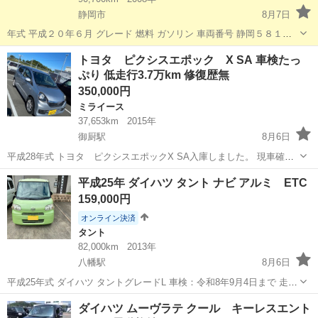
静岡市
8月7日
年式 平成２０年６月 グレード 燃料 ガソリン 車両番号 静岡５８１え
６４１９ ＡＢＳ なし 車台番号 H82W-０５２６１８２ ＥＴＣ なし 型
静岡
静岡市
ミラ
エンジン
トヨタ ピクシスエポック X SA 車検たっ
式 DBA-H82W ドアー...
ぷり 低走行3.7万km 修復歴無
350,000円
ミライース
37,653km
2015年
御厨駅
8月6日
平成28年式 トヨタ ピクシスエポックX SA入庫しました。 現車確認
後、そのまま乗って帰っていただけます。 ご都合の良い日時を併せて
静岡
袋井市
御厨駅
ミライース
平成25年 ダイハツ タント ナビ アルミ ETC
お問い合わせ下さい。 走行距離も少なく、機関良好な1台です。 普段
159,000円
使いや通勤・通学、...
オンライン決済
タント
82,000km
2013年
八幡駅
8月6日
平成25年式 ダイハツ タントグレードL 車検：令和8年9月4日まで 走行
距離：約82,000km（使用中のため多少増えます） 【装備】 ・カロッ
静岡
浜松市
八幡駅
タント
ダイハツ ムーヴラテ クール キーレスエント
ツェリアナビ ・社外アルミホイール ・エコアイドル ・キーレス ・エ