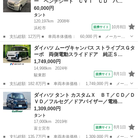
ー ベンチシート ＣＶＴ ＣＤ パ…
ングスイッチ...
60,000円
タント
120,197km
2008年
10月8日
提携サイト
浜松市
■ 支払総額: 12万円 ■ 車両本体価格： 60,000 円 ■ メーカー
名： ダイハツ ■ 車種名： タント ■ グレード名： スライド
静岡
浜松市
タント
ダイハツ ムーヴキャンバス ストライプスＧタ
ドア スマートキー ベンチシート ＣＶＴ ＣＤ パワーウィンド
ーボ 両側電動スライドドア 純正Ｓ…
ウ 運転席エアバッ...
1,749,000円
14,998km
2024年
8月1日
提携サイト
駿東郡
■ 支払総額: 182.8万円 ■ 車両本体価格： 1,749,000 円 ■ メーカ
ー名： ダイハツ ■ 車種名： ムーヴキャンバス ■ グレード
静岡
駿東郡
ダイハツ
ダイハツ タント カスタムＸ ＢＴ／ＣＤ／Ｄ
名： ストライプスＧターボ 両側電動スライドドア 純正ＳＤナ
ＶＤ／フルセグ／ドアバイザー／電格…
ビ バックカメ...
1,309,000円
タント
17,000km
2019年
8月1日
提携サイト
富士宮市
■ 支払総額: 135.7万円 ■ 車両本体価格： 1,309,000 円 ■ メーカ