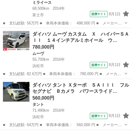
ミライース
68,500km
2014年
8月1日
提携サイト
富士市
■ 支払総額: 56万円 ■ 車両本体価格： 498,000 円 ■ メーカー
名： ダイハツ ■ 車種名： ミライース ■ グレード名： Ｘ Ｓ
静岡
富士市
ミライース
ダイハツ ムーヴ カスタム Ｘ ハイパーＳＡ
Ａ 純正オーディオ ＣＤ再生 純正１４インチＡＷ アイドリング
ＩＩ １４インチアルミホイール ウ…
ストップ スマー...
780,000円
ムーヴ
55,700km
2016年
8月1日
提携サイト
浜松市
■ 支払総額: 82.6万円 ■ 車両本体価格： 780,000 円 ■ メーカー
名： ダイハツ ■ 車種名： ムーヴ ■ グレード名： カスタム
静岡
浜松市
ムーヴ
ダイハツ タント Ｘターボ ＳＡＩＩＩ フル
Ｘ ハイパーＳＡＩＩ １４インチアルミホイール ウレタンインパ
セグナビ Ｂカメラ パワースライド…
ネセンターシ...
560,000円
タント
71,490km
2016年
8月1日
提携サイト
浜松市
■ 支払総額: 64万円 ■ 車両本体価格： 560,000 円 ■ メーカー
名： ダイハツ ■ 車種名： タント ■ グレード名： Ｘターボ