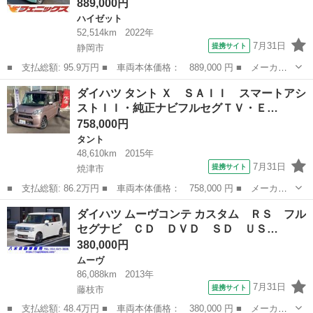
889,000円
ハイゼット
52,514km
2022年
7月31日
提携サイト
静岡市
■ 支払総額: 95.9万円 ■ 車両本体価格： 889,000 円 ■ メーカー
名： ダイハツ ■ 車種名： ハイゼットカーゴ ■ グレード名：
静岡
静岡市
ハイゼット
ダイハツ タント Ｘ ＳＡＩＩ スマートアシ
ＤＸ ４ＷＤ☆５速ＭＴ車☆衝突軽減ブレーキ☆車線逸脱警報☆アイ
ストＩＩ・純正ナビフルセグＴＶ・Ｅ…
ドリングスト...
758,000円
タント
48,610km
2015年
7月31日
提携サイト
焼津市
■ 支払総額: 86.2万円 ■ 車両本体価格： 758,000 円 ■ メーカー
名： ダイハツ ■ 車種名： タント ■ グレード名： Ｘ ＳＡＩ
静岡
焼津市
タント
ダイハツ ムーヴコンテ カスタム ＲＳ フル
Ｉ スマートアシストＩＩ・純正ナビフルセグＴＶ・ＥＴＣ・バック
セグナビ ＣＤ ＤＶＤ ＳＤ ＵＳ…
カメラ・後席...
380,000円
ムーヴ
86,088km
2013年
7月31日
提携サイト
藤枝市
■ 支払総額: 48.4万円 ■ 車両本体価格： 380,000 円 ■ メーカー