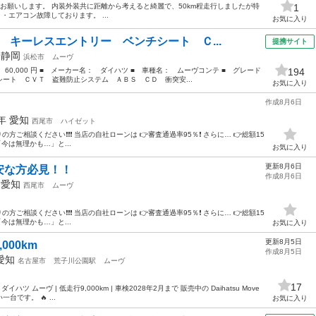
ずお願いします。 内装外装共に距離から考えると綺麗で、50km程走行しましたが特
1
・エアコン故障しております。 ...
お気に入り
 キーレスエントリー ベンチシート Ｃ...
提携サイト
年
静岡
浜松市
ムーヴ
 60,000 円 ■ メーカー名： ダイハツ ■ 車種名： ムーヴコンテ ■ グレード
194
ート ＣＶＴ 盗難防止システム ＡＢＳ ＣＤ 衝突安...
お気に入り
作成8月6日
6年
愛知
西尾市
ハイゼット
方ご相談ください❗️❗️❗️ 当店の自社ローンは 👉審査通過率95％❗️ さらに… 👉総額15
今は無理かも…」と...
お気に入り
更新8月6日
安な方必見！！
作成8月6日
年
愛知
西尾市
ムーヴ
方ご相談ください❗️❗️❗️ 当店の自社ローンは 👉審査通過率95％❗️ さらに… 👉総額15
今は無理かも…」と...
お気に入り
更新8月5日
000km
作成8月5日
愛知
名古屋市
荒子川公園駅
ムーヴ
17
 ダイハツ ムーヴ | 低走行9,000km | 車検2028年2月まで 販売中の Daihatsu Move
です。 🔥 ...
お気に入り