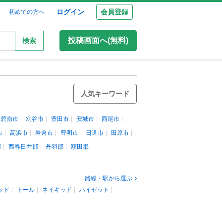
ログイン
会員登録
初めての方へ
投稿画面へ(無料)
検索
人気キーワード
碧南市
刈谷市
豊田市
安城市
西尾市
市
高浜市
岩倉市
豊明市
日進市
田原市
郡
西春日井郡
丹羽郡
額田郡
路線・駅から選ぶ
ッド
トール
ネイキッド
ハイゼット