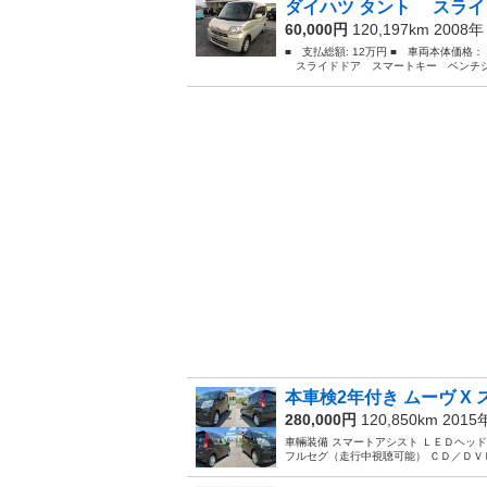
ダイハツ タント スライ
60,000円
120,197km 2008
■ 支払総額: 12万円 ■ 車両本体価格
スライドドア スマートキー ベンチシー
本車検2年付き ムーヴ X 
280,000円
120,850km 201
車輛装備 スマートアシスト ＬＥＤヘッ
フルセグ（走行中視聴可能） ＣＤ／ＤＶＤ