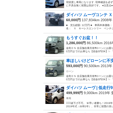
現状渡し車両になります. 現車確認を必
に不具合無く状態は良好です。 ●注意点● 
ダイハツ ムーヴコンテ Ｘ
60,000円
137,834km 2008
■ 支払総額: 12万円 ■ 車両本体価格：
名： Ｘ キーレスエントリー ベンチシ
もうすぐお盆！！
1,286,000円
86,500km 201
金利０％ 全店舗在庫共有❗️❗️ローンにお困りの
0万円までのお車なら【頭金0円OK】✨ 「
車ほしいけどローンに不
593,000円
90,500km 2013
ローン
金利０％ 全店舗在庫共有❗️❗️ローンにお困りの
0万円までのお車なら【頭金0円OK】✨ 「
ダイハツ ムーヴ | 低走行9,
499,999円
9,000km 2019年
車両
🙅🏻‍♀️値下げ不可。 🚨早い者勝ち！2019年
2019年式（令和1年）、非常に状態の良い一台