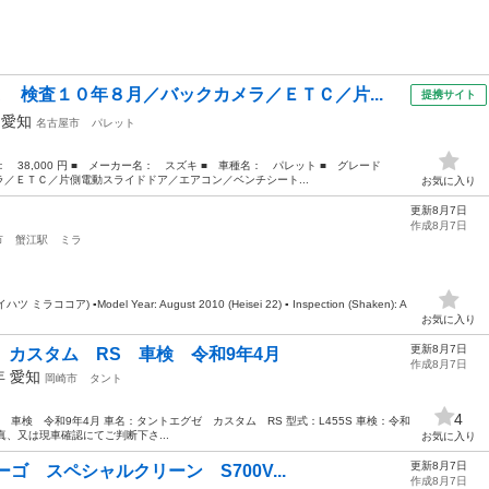
Ｘ 検査１０年８月／バックカメラ／ＥＴＣ／片...
提携サイト
年
愛知
名古屋市
パレット
格： 38,000 円 ■ メーカー名： スズキ ■ 車種名： パレット ■ グレード
／ＥＴＣ／片側電動スライドドア／エアコン／ベンチシート...
お気に入り
更新8月7日
作成8月7日
市
蟹江駅
ミラ
ダイハツ ミラココア) ▪️Model Year: August 2010 (Heisei 22) ▪️ Inspection (Shaken): A
お気に入り
更新8月7日
 カスタム RS 車検 令和9年4月
作成8月7日
0年
愛知
岡崎市
タント
4
 車検 令和9年4月 車名：タントエグゼ カスタム RS 型式：L455S 車検：令和
は写真、又は現車確認にてご判断下さ...
お気に入り
更新8月7日
ーゴ スペシャルクリーン S700V...
作成8月7日