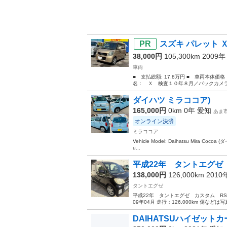
スズキ パレット 
38,000円
105,300km 2009
車両
■ 支払総額: 17.8万円 ■ 車両本体価
名： Ｘ 検査１０年８月／バックカメラ
ダイハツ ミラココア)
165,000円
0km 0年
愛知
あま
オンライン決済
ミラココア
Vehicle Model: Daihatsu Mira Cocoa (
u...
平成22年 タントエグゼ
138,000円
126,000km 201
タントエグゼ
平成22年 タントエグゼ カスタム RS
09年04月 走行：126,000km 傷など
DAIHATSUハイゼットカ