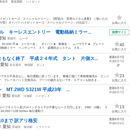
東海市
聚楽園駅
ハイゼット
Vハイゼットカーゴ「スペシャルクリーン」【即戦力・実用カスタム多数】 ご覧いただ
0V型）ダイハツ ハイゼットカーゴ「スペシャルクリーン」の出品で...
お気に入り
ル キーレスエントリー 電動格納ミラー...
提携サイト
愛知
豊橋市
ムーヴ
 60,000 円 ■ メーカー名： ダイハツ ■ 車種名： ムーヴラテ ■ グレード
40
格納ミラー ベンチシート ＡＴ 盗難防止システム ＡＢ...
お気に入り
更新8月7日
もなく終了 平成２４年式 タント 片側ス...
作成8月7日
年
愛知
名古屋市
神領駅
タント
23
いですが不具合なし。毎日通勤に使っています。 整備工場にて車検整備済み エンジ
、ブレーキパット交換済み。ブーツの破れもないです。エアコンも効きま...
お気に入り
更新8月7日
 2WD S321W 平成23年 ...
作成8月7日
年
愛知
愛知郡
日進駅
ハイゼット
13
ーフキャリー及び14インチタイヤが不要ならー２万円します。 2WD （2駆） 5
,000〜138,000km 毎日通勤で...
お気に入り
更新8月7日
.10まで 訳アリ格安
作成8月6日
3年
愛知
安城市
桜井駅
ミライース