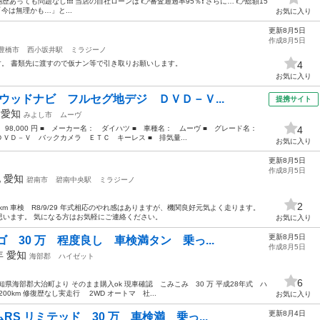
あっても問題なし❗️❗️❗️ 当店の自社ローンは 👉審査通過率95％❗️ さらに… 👉総額15
今は無理かも…」と...
お気に入り
更新8月5日
作成8月5日
豊橋市
西小坂井駅
ミラジーノ
ます。 書類先に渡すので仮ナン等で引き取りお願いします。
4
お気に入り
ウッドナビ フルセグ地デジ ＤＶＤ－Ｖ...
提携サイト
年
愛知
みよし市
ムーヴ
： 98,000 円 ■ メーカー名： ダイハツ ■ 車種名： ムーヴ ■ グレード名：
4
ＶＤ－Ｖ バックカメラ ＥＴＣ キーレス ■ 排気量...
お気に入り
更新8月5日
作成8月5日
他
愛知
碧南市
碧南中央駅
ミラジーノ
2
km 車検 R8/9/29 年式相応のやれ感はありますが、機関良好元気よく走ります。
思います。 気になる方はお気軽にご連絡ください。
お気に入り
更新8月5日
 30 万 程度良し 車検満タン 乗っ...
作成8月5日
5年
愛知
海部郡
ハイゼット
6
県海部郡大治町より そのまま購入ok 現車確認 こみこみ 30 万 平成28年式 ハ
00km 修復歴なし実走行 2WD オートマ 社...
お気に入り
更新8月4日
S リミテッド 30 万 車検満 乗っ...