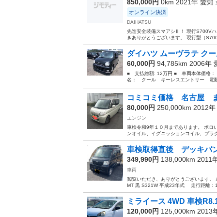
850,000円
0km 2021年
愛知
オンライン決済
DAIHATSU
先進安全装備スマアシⅢ！ 現行S700
きありがとうございます。 現行型（S70
ダイハツ ムーヴラテ クー
60,000円
94,785km 2006年
■ 支払総額: 12万円 ■ 車両本体価格：
名： クール キーレスエントリー 電動
コミコミ価格 名古屋 ま
80,000円
250,000km 2012
エンジン
車検令和9年１０月まであります。 ボロ
ンオイル、イグニッションコイル、プラグ
車検取得直後 デッキバン MT
349,990円
138,000km 2011
車両
閲覧いただき、ありがとうございます。 ル
MT 黒 S321W 平成23年式 走行距離：136
ミライース 4WD 車検R8
120,000円
125,000km 201