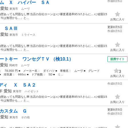
作成8月5日
タム Ｘ ハイパー ＳＡ
年
愛知
東海市
ムーヴ
あっても問題なし❗️❗️❗️ 当店の自社ローンは 👉審査通過率95％❗️ さらに… 👉総額15
今は無理かも…」と...
お気に入り
更新8月5日
 ＳＡⅢ
作成8月5日
年
愛知
東海市
ミライース
あっても問題なし❗️❗️❗️ 当店の自社ローンは 👉審査通過率95％❗️ さらに… 👉総額15
今は無理かも…」と...
お気に入り
ートキー ワンセグＴＶ （検10.1）
提携サイト
愛知
岡崎市
ムーヴ
格： 78,000 円 ■ メーカー名： ダイハツ ■ 車種名： ムーヴ ■ グレード
3
気量： 660cc ■ ドア枚数： 5D ■ ミ...
お気に入り
作成8月5日
ャディ Ｘ ＳＡ２
6年
愛知
東海市
ハイゼット
あっても問題なし❗️❗️❗️ 当店の自社ローンは 👉審査通過率95％❗️ さらに… 👉総額15
今は無理かも…」と...
お気に入り
更新8月5日
 カスタム Ｇ
作成8月5日
年
愛知
東海市
その他