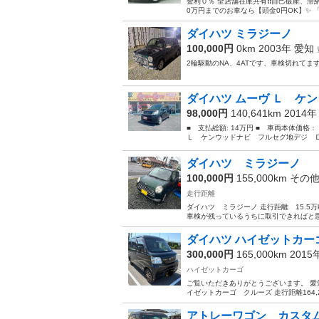
金利０％ 全店舗在庫共有❗️❗️自己破産、滞納歴
0万円までのお車なら【頭金0円OK】✨ 「
ダイハツ ミラジーノ
100,000円
0km 2003年
愛知
2輪駆動のNA、4ATです、車検切れて
ダイハツ ムーヴ Ｌ ケン
98,000円
140,641km 2014
■ 支払総額: 14万円 ■ 車両本体価格
Ｌ ケンウッドナビ フルセグ地デジ Ｄ
ダイハツ ミラジーノ
100,000円
155,000km その
走行距離
ダイハツ ミラジーノ 走行距離 15.5万
車検が残っているうちに取引できればと
ダイハツ ハイゼットカーゴ
300,000円
165,000km 201
ハイゼットカーゴ
ご覧いただきありがとうございます。 愛知
イゼットカーゴ クルーズ 走行距離164,2
アトレーワゴン カスタムR