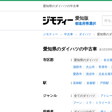
愛知県のダイハツの中古車
愛知版
都道府県選択
ジモティー
中古車
ダイハツ
愛知県のダ
愛知県のダイハツの中古車
全10100
市区郡
：
愛知県のダイハツ
名古
蒲郡市
犬山市
常滑市
愛西市
清須市
北名古屋
駅
：
若林駅
岩倉駅
戸田駅
ジャンル
：
全てのダイハツ
アトレ
ブーン
ミラ
ミライース
投稿者
：
ダイハツの全て
個人