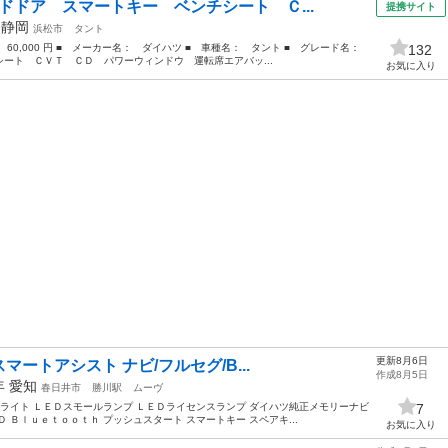
ドドア スマートキー ベンチシート Ｃ...
提携サイト
年
静岡
浜松市
タント
： 60,000 円 ■ メーカー名： ダイハツ ■ 車種名： タント ■ グレード名：
132
ト ＣＶＴ ＣＤ パワーウィンドウ 運転席エアバッ...
お気に入り
更新8月6日
スマートアシスト ナビ/フルセグ/B...
作成8月5日
5年
愛知
春日井市
勝川駅
ムーヴ
ドライト ＬＥＤスモールランプ ＬＥＤライセンスランプ ダイハツ純正メモリーナビ
7
 Ｂｌｕｅｔｏｏｔｈ プッシュスタート スマートキー スペアキ...
お気に入り