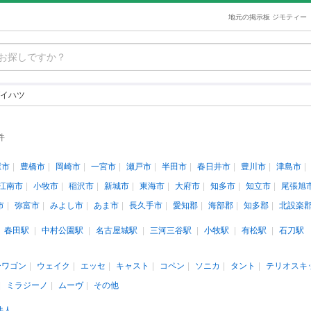
地元の掲示板 ジモティー
イハツ
件
屋市
豊橋市
岡崎市
一宮市
瀬戸市
半田市
春日井市
豊川市
津島市
江南市
小牧市
稲沢市
新城市
東海市
大府市
知多市
知立市
尾張旭
市
弥富市
みよし市
あま市
長久手市
愛知郡
海部郡
知多郡
北設楽
春田駅
中村公園駅
名古屋城駅
三河三谷駅
小牧駅
有松駅
石刀駅
ーワゴン
ウェイク
エッセ
キャスト
コペン
ソニカ
タント
テリオスキ
ミラジーノ
ムーヴ
その他
法人