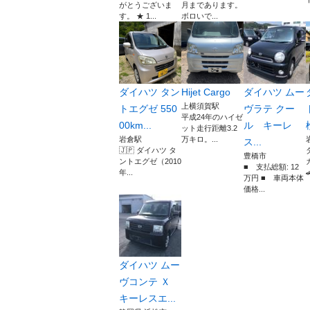
がとうございま
月まであります。
す。 ★ 1...
ボロいで...
ダイハツ タン
Hijet Cargo
ダイハツ ムー
上横須賀駅
トエグゼ 550
ヴラテ クー
平成24年のハイゼ
00km...
ル キーレ
ット走行距離3.2
岩倉駅
万キロ。...
ス...
🇯🇵 ダイハツ タ
豊橋市
ントエグゼ（2010
■ 支払総額: 12
年...

万円 ■ 車両本体
価格...
ダイハツ ムー
ヴコンテ Ｘ
キーレスエ...