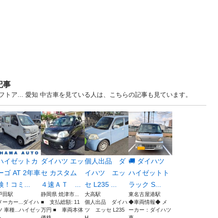
記事
トア... 愛知 中古車を見ている人は、こちらの記事も見ています。
ハイゼットカ
ダイハツ エッ
個人出品 ダ
🚚 ダイハツ
ーゴ AT 2年車
セ カスタム
イハツ エッ
ハイゼットト
検！コミ...
４速ＡＴ ...
セ L235 ...
ラック S...
戸田駅
静岡県 焼津市...
大高駅
東名古屋港駅
メーカー...ダイハ
■ 支払総額: 11
個人出品 ダイハ
◆車両情報◆ メ
ツ 車種...ハイゼッ
万円 ■ 車両本体
ツ エッセ L235
ーカー：ダイハツ
...
価格...
H...
車...