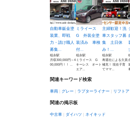
自動車鈑金塗
ミライース
主婦歓迎！洗
装業、即戦
G 外装全塗
車スタッフ募
力・請け職人
装済み 車検
集 土日休
募集...
付...
み！...
稲永駅
稲永駅
稲永駅
月収300,000円～4
ミライース G
寿退社による欠員
00,000円！！ ...
キーレス オート
補充！ 現在子育
エア...
てママ...
関連キーワード検索
車両
グレー
ラプターライナー
リフトア
関連の掲示板
中古車
ダイハツ
ネイキッド