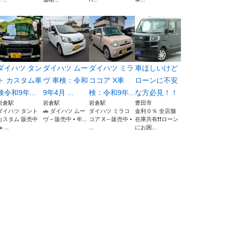
ダイハツ タン
ダイハツ ムー
ダイハツ ミラ
車ほしいけど
ト カスタム車
ヴ 車検：令和
ココア X車
ローンに不安
検令和9年...
9年4月 ...
検：令和9年...
な方必見！！
岩倉駅
岩倉駅
岩倉駅
豊田市
ダイハツ タント
🚗 ダイハツ ムー
ダイハツ ミラコ
金利０％ 全店舗
カスタム 販売中
ヴ – 販売中 • 年...
コア X – 販売中 •
在庫共有❗️❗️ローン
 ...
...
にお困...