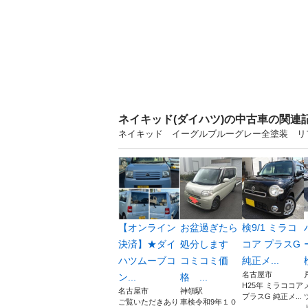
ネイキッド(ダイハツ)の中古車の関連
ネイキッド イーグルブルーグレー全塗装 リフ
【オンライン
お盆過ぎたら
検9/1 ミラコ
決済】★ダイ
処分します
コア プラスG
ハツムーブコ
コミコミ価
純正メ...
名古屋市
ン...
格 ...
H25年 ミラココア
名古屋市
神領駅
プラスG 純正メ...
ご覧いただきあり
車検令和9年１０
ト