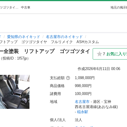
ネイキッドイーグルブルーグレー全塗装リフトアップゴツゴツタイヤフルリメイクASHカスタム (アッシュ) 稲永のネイキッドの中古車｜ジモティー
中古車
地元の掲示
ド
愛知県のネイキッド
名古屋市のネイキッド
フトアップ ゴツゴツタイヤ フルリメイク ASHカスタム
ー全塗装 リフトアップ ゴツゴツタイ
7
お気に入り
（投稿ID : 1f57jp）
作成
2026年6月11日 00:06
支払総額
1,098,000円
商品価格
998,000円
諸費用
100,000円
地域
名古屋市
 - 港区
 - 宝神
西名古屋港線(あおなみ線) 
- 
稲永駅
個人/法人
法人