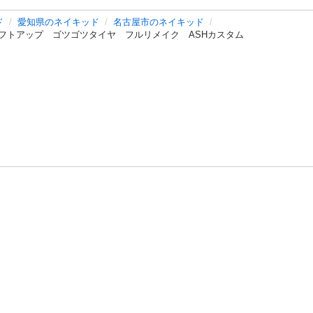
ド
愛知県のネイキッド
名古屋市のネイキッド
フトアップ ゴツゴツタイヤ フルリメイク ASHカスタム
バシーポリシー
プライバシー・ステートメント
健全化に資する運用
プ
ご利用ガイド
フリーワードで探す
特定商取引法の表示
利用