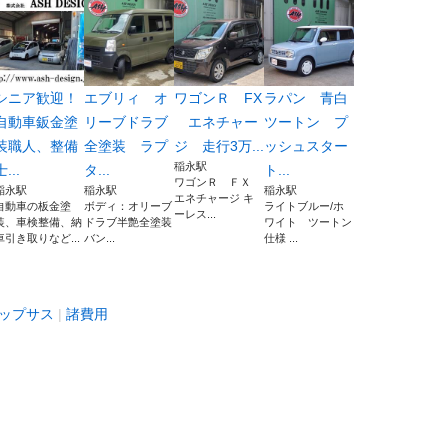
シニア歓迎！
エブリィ オ
ワゴンＲ FX
ラパン 青白
自動車鈑金塗
リーブドラブ
エネチャー
ツートン プ
装職人、整備
全塗装 ラプ
ジ 走行3万...
ッシュスター
稲永駅
士...
タ...
ト...
ワゴンＲ ＦＸ
稲永駅
稲永駅
稲永駅
エネチャージ キ
自動車の板金塗
ボディ：オリーブ
ライトブルー/ホ
ーレス...
装、車検整備、納
ドラブ半艶全塗装
ワイト ツートン
車引き取りなど...
バン...
仕様 ...
ップサス
諸費用