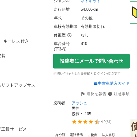
ジャンル
ネイキッド
走行距離
54,806km
年式
その他
車検有効期限
有効期限切れ
修復歴
なし
ーレス付き

車台番号
810
(下3桁)


投稿者にメールで問い合わせ
※問い合わせは会員登録とログイン必須です
中古車購入ガイド
フトアップサス

違反を報告
注意事項

投稿者
アッシュ
男性
投稿： 
105
4.9
(
37
)
賃サービス

身分証
電話番号
古物商
法人書類