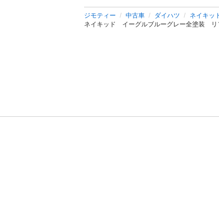
ジモティー
中古車
ダイハツ
ネイキッ
ネイキッド イーグルブルーグレー全塗装 リ
利用規約
プライ
運営会社
サイトマッ
© 2011-
2026
Jmty, Inc.