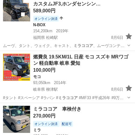
カスタムJF3,ホンダセンシン…
589,000円
オンライン決済
N-BOX
154,200km
2019年
福岡県 松崎駅
8月6日
ムーヴ、タント、ウェイク、キャスト、
ミラココア
、ムーヴコンテ、
ミラジーノ、ワゴンR…
福岡
小郡市
松崎駅
N-BOX
車両
燃費良 19.5KM/1L 日産 モコ スズキ MRワゴ
ン 軽自動車 岐阜 愛知
100,000円
モコ
93,050km
2014年
岐阜県 柳津駅
8月6日
#タント #スペーシア #ラパン #
ミラココア
#MF33 #平成26年 #9万
キ…
岐阜
岐阜市
柳津駅
モコ
燃費
ミラココア 車検付き
270,000円
オンライン決済
配送可
ミラ