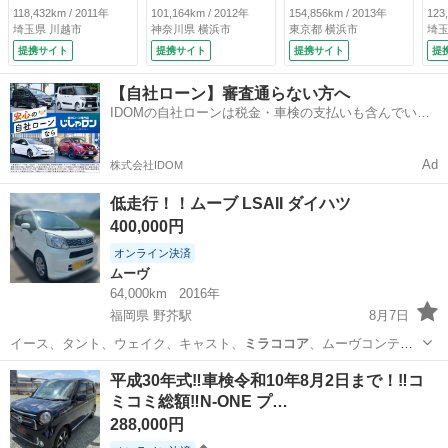
シートリフター／社
オートエアコン 電
接続 フルセグ Ｅ
チ
118,432km / 2011年
101,164km / 2012年
154,856km / 2013年
123
外ナビ／オートエア
格ミラー ＣＤ シ
ＴＣ エコアイド
Ａ
埼玉県 川越市
神奈川県 横浜市
東京都 横浜市
埼玉
コン／キーレス／タ
ートリフター タイ
ル ルーフレール
ー
提携サイト
提携サイト
提携サイト
提
イミングチェーン
ミングチェーン 修
オートエアコン 電
接
（検9.8）
復歴なし フラット
格ミラー シートリ
パ
【自社ローン】審査通らない方へ
シート 室内クリー
フター 修復歴な
（
IDOMの自社ローンは税金・車検の支払いも含んでいる
ニング済み （な
し タイミングチェ
ので毎月の支払額は一定
し）
ーン （なし）
Ad
株式会社IDOM
低走行！！ムーブ LSAII ダイハツ
400,000円
オンライン決済
ムーヴ
64,000km
2016年
福岡県 野芥駅
8月7日
イース、タント、ウェイク、キャスト、
ミラココア
、ムーヴコンテ、
ミラジーノ、ワゴン …
福岡
福岡市
野芥駅
ムーヴ
平成30年式‼️車検令和10年8月2日まで！‼️コ
ミコミ総額‼️N-ONE プ…
288,000円