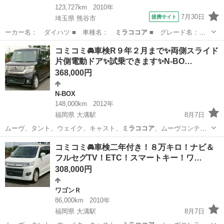
123,727km
2010年
7月30日
提携サイト
埼玉県 熊谷市
ーカー名： ダイハツ ■ 車種名：
ミラココア
■ グレード名：
ココアＸ キーレ…
埼玉
熊谷市
ミラ
コミコミ🚘車検R９年２月まで✨両側スライド
片側電動ドア✨試乗できます✨N-BO…
368,000円
N-BOX
148,000km
2012年
福岡県 大溝駅
8月7日
ムーヴ、タント、ウェイク、キャスト、
ミラココア
、ムーヴコンテ、
ミラジーノ、ワゴンR…
福岡
筑後市
大溝駅
N-BOX
コミコミ🚘車検二年付き！８万キロ！ナビ＆
フルセグTV！ETC！スマートキー！ワ…
308,000円
ワゴンＲ
86,000km
2010年
福岡県 大溝駅
8月7日