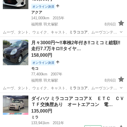
オンライン決済
アクア
141,000km
2015年
福岡県 羽犬塚駅
8月6日
ムーヴ、タント、ウェイク、キャスト、
ミラココア
、ムーヴコンテ、
ミラジーノ、ワゴンR…
福岡
八女市
羽犬塚駅
アクア
車両
月々3000円〜‼️車検2年付き‼️コミコミ総額‼️
走行7.7万キロ‼️タイヤ…
158,000円
オンライン決済
モコ
77,400km
2007年
福岡県 羽犬塚駅
8月6日
ムーヴ、タント、ウェイク、キャスト、
ミラココア
、ムーヴコンテ、
ミラジーノ、ワゴンR…
福岡
八女市
羽犬塚駅
モコ
ダイハツ ミラココア ココアＸ ＥＴＣ ＣＶ
ＴＦ交換歴あり オートエアコン 電…
135,000円
ミラ
133,941km
2011年