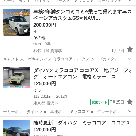
ムーヴ、タント、ウェイク、キャスト、
ミラココア
、ムーヴコンテ、
ミラジーノ、ワゴンR…
福岡
筑後市
大溝駅
ワゴンＲ
ワゴンR
車検2年満タンコミコミ⭐️乗って帰れます🚗ス
ペーシアカスタムGS⭐️ NAVI…
200,000円
その他
0km
0年
和歌山県 貴志駅
8月7日
キャスト ムーヴキャンバス
ミラココア
ルークス ムーブカスタム …
和歌山
紀の川市
貴志駅
その他
スペーシア
ダイハツ ミラココア ココアＸ 地デジ フォ
グ オートエアコン 電格ミラー ス…
125,000円
ミラ
112,231km
2012年
7月25日
提携サイト
東京都 横浜市
ーカー名： ダイハツ ■ 車種名：
ミラココア
■ グレード名：
ココアＸ 地デジ…
東京
横浜市
ミラ
随時更新 ダイハツ ミラココア ココアＸ
120,000円