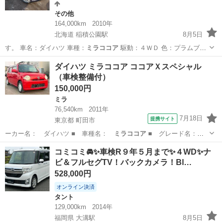
その他
164,000km
2010年
北海道 稲積公園駅
8月5日
す。 車名：ダイハツ 車種：
ミラココア
駆動：４ＷＤ 色：プラムブラ
ウ…
北海道
札幌市
稲積公園駅
その他
ミラココア
ダイハツ ミラココア ココアＸスペシャル
（車検整備付）
150,000円
ミラ
76,540km
2011年
7月18日
提携サイト
東京都 町田市
ーカー名： ダイハツ ■ 車種名：
ミラココア
■ グレード名：
ココアＸスペシャ…
東京
町田市
ミラ
コミコミ🚘✨車検R９年５月まで✨４WD✨ナ
ビ＆フルセグTV！バックカメラ！Bl…
528,000円
オンライン決済
タント
129,000km
2014年
福岡県 大溝駅
8月5日