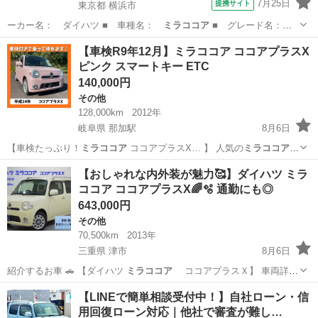
7月25日
提携サイト
東京都 横浜市
ーカー名： ダイハツ ■ 車種名：
ミラココア
■ グレード名：
ココアＸ ＥＴＣ…
東京
横浜市
ミラ
【車検R9年12月】ミラココア ココアプラスX
ピンク スマートキー ETC
140,000円
その他
128,000km
2012年
岐阜県 那加駅
8月6日
【車検たっぷり！
ミラココア
ココアプラスX… 】 人気の
ミラココア
、
ムースピンクパ… 情報】 ・車種：
ミラココア
・グレード：コ… り！
岐阜
各務原市
那加駅
その他
【おしゃれな内外装が魅力🥰】ダイハツ ミラ
すぐに乗れる
ミラココア
です！ 気になる… 歓迎です！ #
ミラココア
#
ココア ココアプラスX🌈🫧 通勤にも◎
軽自動車 #…
643,000円
その他
70,500km
2013年
三重県 津市
8月6日
紹介するお車 🚗 【ダイハツ
ミラココア
ココアプラスＸ】 車両詳
細…
三重
津市
その他
ココア
【LINEで簡単相談受付中！】自社ローン・信
用回復ローン対応｜他社で審査が難し…