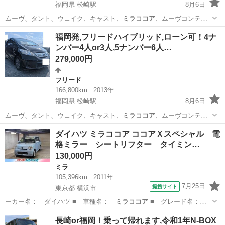
福岡県 松崎駅
8月6日
ムーヴ、タント、ウェイク、キャスト、
ミラココア
、ムーヴコンテ、
ミラジーノ、ワゴンR…
福岡
小郡市
松崎駅
フリード
車両
福岡発,フリードハイブリッド,ローン可！4ナ
ンバー4人or3人,5ナンバー6人…
279,000円
フリード
166,800km
2013年
福岡県 松崎駅
8月6日
ムーヴ、タント、ウェイク、キャスト、
ミラココア
、ムーヴコンテ、
ミラジーノ、ワゴンR…
福岡
小郡市
松崎駅
フリード
車両
ダイハツ ミラココア ココアＸスペシャル 電
格ミラー シートリフター タイミン…
130,000円
ミラ
105,396km
2011年
7月25日
提携サイト
東京都 横浜市
ーカー名： ダイハツ ■ 車種名：
ミラココア
■ グレード名：
ココアＸスペシャ…
東京
横浜市
ミラ
長崎or福岡！乗って帰れます,令和1年N-BOX