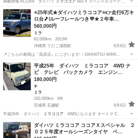
掲載情報 ACL009 ダイハツ
ミラココア
660 X スペシャルコーデ
4W…
北海道
旭川市
ミラ
ローン
⭐25年式★ダイハツミラココア⭐👉走行6万キ
ロ台🎵❕ルーフレールつき💜★２年車…
560,000円
ミラ
63,000km
2013年
沖縄県 てだこ浦西駅
8月6日
📍こちらの車両は『高原店』にございます❕ ✨DAIHATSU MIRA
COCOA✨ココアプラスXスペシャルコーデ✨ 👉大人気モデル🎵パステ
沖縄
沖縄市
てだこ浦西駅
ミラ
ルーフレール
平成25年 ダイハツ ミラココア 4WD ナ
ルブルーがとっても可愛い低走行車です💙❕ 年式 ２０１３年式 走
ビ テレビ バックカメラ エンジン…
行 63...
180,000円
ミラ
150,000km
0年
宮城県 石越駅
8月6日
平成26年 ダイハツ
ミラココア
4WDになります オートマ C…
宮城
登米市
石越駅
ミラ
スライドドア
ダイハツ ミラココア ココアＸスペシャル ２
０２５年度オールシーズンタイヤ ベ…