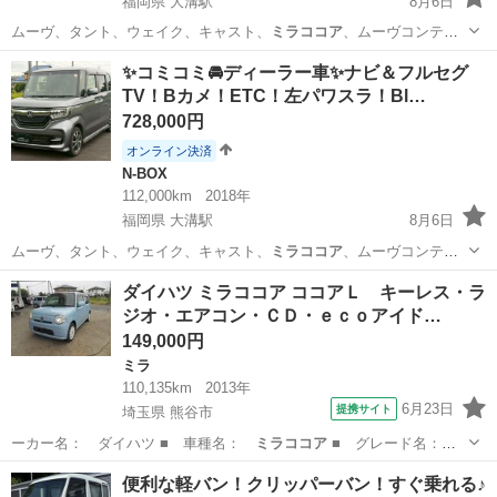
福岡県 大溝駅
8月6日
ムーヴ、タント、ウェイク、キャスト、
ミラココア
、ムーヴコンテ、
ミラジーノ、ワゴンR…
福岡
筑後市
大溝駅
シエンタ
車両
✨コミコミ🚘ディーラー車✨ナビ＆フルセグ
TV！Bカメ！ETC！左パワスラ！Bl…
728,000円
オンライン決済
N-BOX
112,000km
2018年
福岡県 大溝駅
8月6日
ムーヴ、タント、ウェイク、キャスト、
ミラココア
、ムーヴコンテ、
ミラジーノ、ワゴンR…
福岡
筑後市
大溝駅
N-BOX
車両
ダイハツ ミラココア ココアＬ キーレス・ラ
ジオ・エアコン・ＣＤ・ｅｃｏアイド…
149,000円
ミラ
110,135km
2013年
6月23日
提携サイト
埼玉県 熊谷市
ーカー名： ダイハツ ■ 車種名：
ミラココア
■ グレード名：
ココアＬ キーレ…
埼玉
熊谷市
ミラ
便利な軽バン！クリッパーバン！すぐ乗れる♪