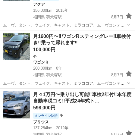
アクア
156,000km
2015年
福岡県 羽犬塚駅
8月7日
ムーヴ、タント、ウェイク、キャスト、
ミラココア
、ムーヴコンテ、
ミラジーノ、ワゴンR…
福岡
八女市
羽犬塚駅
アクア
車両
月1600円〜‼️ワゴンRスティングレー‼️車検付
き‼️乗って帰れます‼️
100,000円
ワゴンＲ
200,000km
0年
福岡県 羽犬塚駅
8月7日
ムーヴ、タント、ウェイク、キャスト、
ミラココア
、ムーヴコンテ、
ミラジーノ、ワゴンR…
福岡
八女市
羽犬塚駅
ワゴンＲ
ワゴンR
月々1万円〜乗り出し可能‼️車検2年付‼️本年度
自動車税コミ‼️平成24年式ト…
598,000円
オンライン決済
プリウス
137,284km
2012年
福岡県 羽犬塚駅
8月7日