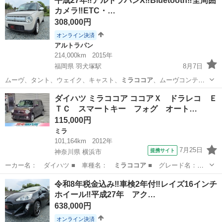
平成27年‼️アルトラパンX‼️Bluetooth‼️全周囲
カメラ‼️ETC・…
308,000円
オンライン決済
アルトラパン
214,000km
2015年
福岡県 羽犬塚駅
8月7日
ムーヴ、タント、ウェイク、キャスト、
ミラココア
、ムーヴコンテ、
ミラジーノ、ワゴンR…
福岡
八女市
羽犬塚駅
アルトラパン
車両
ダイハツ ミラココア ココアＸ ドラレコ Ｅ
ＴＣ スマートキー フォグ オート…
115,000円
ミラ
101,164km
2012年
7月25日
提携サイト
神奈川県 横浜市
ーカー名： ダイハツ ■ 車種名：
ミラココア
■ グレード名：
ココアＸ ドラレ…
神奈川
横浜市
ミラ
令和8年税金込み‼️車検2年付‼️レイズ16インチ
ホイール‼️平成27年 アク…
638,000円
オンライン決済