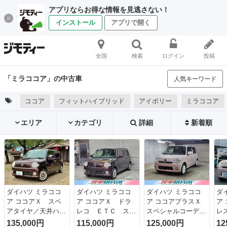
アプリならお得な情報を見逃さない！
インストール
アプリで開く
全国
検索
ログイン
投稿
「ミラココア」の中古車
人気キーワード
ココア
フィットハイブリッド
アイボリー
ミラココア
エリア
カテゴリ
詳細
新着順
ダイハツ ミラココ
ダイハツ ミラココ
ダイハツ ミラココ
ダ
ア ココアＸ スペ
ア ココアＸ ドラ
ア ココアプラスＸ
ア
アタイヤ／天井ハゲ
レコ ＥＴＣ スマ
スペシャルコーデ
レ
／ハンドルカバー／
ートキー フォグ
Ｂｌｕｅｔｏｏｔｈ
動
135,000円
115,000円
125,000円
12