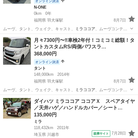
オンライン決済
N-ONE
0km
0年
福岡県 羽犬塚駅
8月7日
ムーヴ、タント、ウェイク、キャスト、
ミラココア
、ムーヴコンテ、
ミラジーノ、ワゴンR…
福岡
八女市
羽犬塚駅
N-ONE
本革
月々7300円〜‼️車検2年付！コミコミ総額！タ
ントカスタムRS/両側パワスラ…
368,000円
オンライン決済
タント
148,000km
2014年
福岡県 羽犬塚駅
8月7日
ムーヴ、タント、ウェイク、キャスト、
ミラココア
、ムーヴコンテ、
ミラジーノ、ワゴンR…
福岡
八女市
羽犬塚駅
タント
タントカスタム
ダイハツ ミラココア ココアＸ スペアタイヤ
／天井ハゲ／ハンドルカバー／シート…
135,000円
ミラ
118,432km
2011年
7月28日
提携サイト
埼玉県 川越市