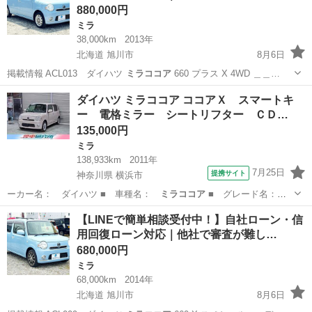
880,000円
ミラ
38,000km
2013年
北海道 旭川市
8月6日
掲載情報 ACL013 ダイハツ
ミラココア
660 プラス X 4WD ＿＿…
北海道
旭川市
ミラ
ローン
ダイハツ ミラココア ココアＸ スマートキ
ー 電格ミラー シートリフター ＣＤ…
135,000円
ミラ
138,933km
2011年
7月25日
提携サイト
神奈川県 横浜市
ーカー名： ダイハツ ■ 車種名：
ミラココア
■ グレード名：
ココアＸ スマー…
神奈川
横浜市
ミラ
【LINEで簡単相談受付中！】自社ローン・信
用回復ローン対応｜他社で審査が難し…
680,000円
ミラ
68,000km
2014年
北海道 旭川市
8月6日