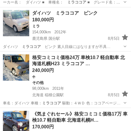
ーカー名： ダイハツ ■ 車種名：
ミラココア
■ グレード名：
ココアＸスペシャ…
神奈川
厚木市
ミラ
ダイハツ ミラココア ピンク
180,000円
ミラ
154,000km
2012年
鹿児島県 国分駅
8月5日
ダイハツ
ミラココア
ピンク 素人目線にはなりますが不具…
鹿児島
霧島市
国分駅
ミラ
格安コミコミ価格24万 車検10.7 軽自動車 北
海道札幌H23 ミラココア …
240,000円
その他
98,000km
2011年
北海道 稲積公園駅
8月5日
車名：ダイハツ 車種：
ミラココア
駆動：４ＷＤ 色：ココアベージ…
北海道
札幌市
稲積公園駅
その他
ミラココア
《気まぐれセール》格安コミコミ価格17万 車
検10.7 軽自動車 北海道札幌H…
170,000円