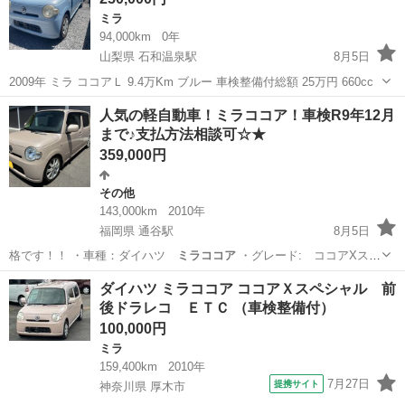
ミラ
94,000km
0年
山梨県 石和温泉駅
8月5日
2009年 ミラ ココアＬ 9.4万Km ブルー 車検整備付総額 25万円 660cc
山梨
笛吹市
石和温泉駅
ミラ
人気の軽自動車！ミラココア！車検R9年12月
まで♪支払方法相談可☆★
359,000円
その他
143,000km
2010年
福岡県 通谷駅
8月5日
格です！！ ・車種：ダイハツ
ミラココア
・グレード: ココアXスペ
シ…
福岡
中間市
通谷駅
その他
ミラココア
ダイハツ ミラココア ココアＸスペシャル 前
後ドラレコ ＥＴＣ （車検整備付）
100,000円
ミラ
159,400km
2010年
7月27日
提携サイト
神奈川県 厚木市