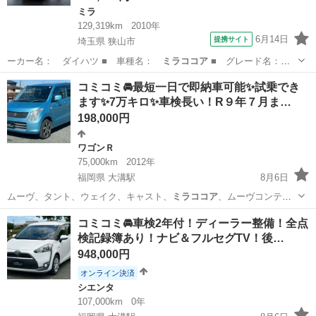
ミラ
129,319km
2010年
6月14日
提携サイト
埼玉県 狭山市
ーカー名： ダイハツ ■ 車種名：
ミラココア
■ グレード名：
ココアＸ Ｎ．６…
埼玉
狭山市
ミラ
コミコミ🚘最短一日で即納車可能✨試乗でき
ます✨7万キロ✨車検長い！R９年７月ま…
198,000円
ワゴンＲ
75,000km
2012年
福岡県 大溝駅
8月6日
ムーヴ、タント、ウェイク、キャスト、
ミラココア
、ムーヴコンテ、
ミラジーノ、ワゴンR…
福岡
筑後市
大溝駅
ワゴンＲ
ワゴンR
コミコミ🚘車検2年付！ディーラー整備！全点
検記録簿あり！ナビ＆フルセグTV！後…
948,000円
オンライン決済
シエンタ
107,000km
0年