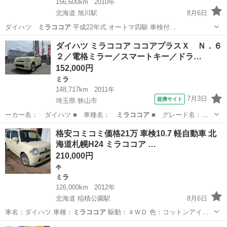
156,600km
2010年
北海道 旭川駅
8月6日
ダイハツ
ミラココア
平成22年式 オートマ四駆 車検付…
北海道
旭川市
旭川駅
ミラ
ダイハツ ミラココア ココアプラスＸ Ｎ．６
２／電格ミラー／スマートキー／ドラ…
152,000円
ミラ
148,717km
2011年
7月3日
提携サイト
埼玉県 狭山市
ーカー名： ダイハツ ■ 車種名：
ミラココア
■ グレード名：
ココアプラスＸ …
埼玉
狭山市
ミラ
格安コミコミ価格21万 車検10.7 軽自動車 北
海道札幌H24 ミラココア …
210,000円
ミラ
126,000km
2012年
北海道 稲積公園駅
8月6日
車名：ダイハツ 車種：
ミラココア
駆動：４ＷＤ 色：コットンアイ…
北海道
札幌市
稲積公園駅
ミラ
ミラココア