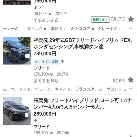
165,000円
ミラ
96,000km
2011年
7月17日
提携サイト
千葉県 八街市
ーカー名： ダイハツ ■ 車種名：
ミラココア
■ グレード名：
ココアＸスペシャ…
千葉
八街市
ミラ
福岡発,29年式GB7フリードハイブリッドEX,
ホンダセンシング,車検満タン渡…
739,000円
オンライン決済
フリード
156,100km
2017年
福岡県 松崎駅
8月6日
ムーヴ、タント、ウェイク、キャスト、
ミラココア
、ムーヴコンテ、
ミラジーノ、ワゴンR…
福岡
小郡市
松崎駅
フリード
車両
福岡発,フリードハイブリッド,ローン可！4ナ
ンバー4人or3人,5ナンバー6人…
269,000円
フリード
188,300km
2011年