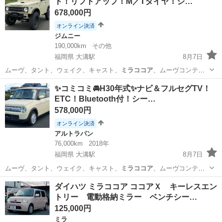
ト！リフトアップ！M／Tタイヤ！ジ…
678,000円
オンライン決済
ジムニー
190,000km
その他
福岡県 大溝駅
8月7日
ムーヴ、タント、ウェイク、キャスト、
ミラココア
、ムーヴコンテ、
ミラジーノ、ワゴンR…
福岡
筑後市
大溝駅
ジムニー
✨コミコミ🚘H30年式✨ナビ＆フルセグTV！
ETC！Bluetooth付！シー…
578,000円
オンライン決済
アルトラパン
76,000km
2018年
福岡県 大溝駅
8月7日
ムーヴ、タント、ウェイク、キャスト、
ミラココア
、ムーヴコンテ、
ミラジーノ、ワゴンR…
福岡
筑後市
大溝駅
アルトラパン
ダイハツ ミラココア ココアＸ キーレスエン
トリー 電動格納ミラー ベンチシー…
125,000円
ミラ