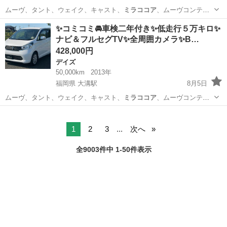
ムーヴ、タント、ウェイク、キャスト、
ミラココア
、ムーヴコンテ、
ミラジーノ、ワゴンR…
福岡
筑後市
大溝駅
タント
✨コミコミ🚘車検二年付き✨低走行５万キロ✨
ナビ＆フルセグTV✨全周囲カメラ✨B…
428,000円
デイズ
50,000km
2013年
福岡県 大溝駅
8月5日
ムーヴ、タント、ウェイク、キャスト、
ミラココア
、ムーヴコンテ、
ミラジーノ、ワゴンR…
福岡
筑後市
大溝駅
デイズ
1
2
3
...
次へ
全9003件中 1-50件表示