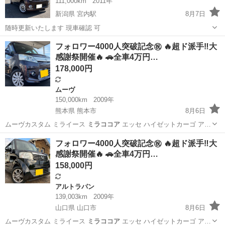
111,000km
2011年
新潟県 宮内駅
8月7日
随時更新いたします 現車確認 可
新潟
長岡市
宮内駅
ダイハツ
ミラココア
フォロワー4000人突破記念㊗️ 🔥超ド派手‼️大
感謝祭開催🔥 🚗全車4万円…
178,000円
ムーヴ
150,000km
2009年
熊本県 熊本市
8月6日
ムーヴカスタム ミライース
ミラココア
エッセ ハイゼットカーゴ ア…
熊本
熊本市
ムーヴ
チャンス
フォロワー4000人突破記念㊗️ 🔥超ド派手‼️大
感謝祭開催🔥 🚗全車4万円…
158,000円
アルトラパン
139,003km
2009年
山口県 山口市
8月6日
ムーヴカスタム ミライース
ミラココア
エッセ ハイゼットカーゴ ア…