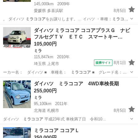
145,000km
2009年
愛媛県 多喜浜駅
8月5日
。 ダイハツ
ミラココア
をお譲りします。… イハツ ・車種：
ミラココ
ア
・年式：平成2… マル車両です
ミラココア
はコンパクトで運…
愛媛
新居浜市
多喜浜駅
その他
ミラココア
ダイハツ ミラココア ココアプラスＧ ナビ
フルセグＴＶ ＥＴＣ スマートキー…
105,000円
ミラ
115,847km
2010年
8月1日
提携サイト
埼玉県 上尾市
ーカー名： ダイハツ ■ 車種名：
ミラココア
■ グレード名：
ココアプラスＧ …
埼玉
上尾市
ミラ
ダイハツ ミラココア 4WD車検長期
255,000円
ミラ
95,100km
2011年
北海道 札幌市
8月5日
ダイハツ
ミラココア
平成23年式 車検満了日 令和10…
北海道
札幌市
ミラ
ミラココア ココアＬ
250,000円