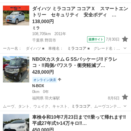
山口
山口市
アルトラパン
チャンス
ダイハツ ミラココア ココアＸ スマートエン
トリー セキュリティ 安全ボディ …
138,000円
ミラ
108,705km
2011年
7月30日
提携サイト
千葉県 野田市
ーカー名： ダイハツ ■ 車種名：
ミラココア
■ グレード名：
ココアＸ スマー…
千葉
野田市
ミラ
NBOXカスタム G SSパッケージ‼️ドラレ
コ・‼️両側パワスラ・衝突軽減ブ…
428,000円
オンライン決済
N-BOX
0km
0年
福岡県 羽犬塚駅
8月6日
ムーヴ、タント、ウェイク、キャスト、
ミラココア
、ムーヴコンテ、
ミラジーノ、ワゴンR…
福岡
八女市
羽犬塚駅
N-BOX
ディーラー
車検令和10年7月23日まで‼️乗って帰れます‼️
平成27年式✨14万キロ‼️…
450,000円