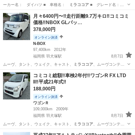
ーカー名： ダイハツ ■ 車種名：
ミラココア
■ グレード名：
ココアＸ スペア…
埼玉
川越市
ミラ
月々6400円〜‼️走行距離9.7万キロ‼️コミコミ
価格‼️NBOX GLパッ…
378,000円
オンライン決済
N-BOX
97,400km
2012年
福岡県 羽犬塚駅
8月7日
ムーヴ、タント、ウェイク、キャスト、
ミラココア
、ムーヴコンテ、
ミラジーノ、ワゴンR…
福岡
八女市
羽犬塚駅
N-BOX
コミコミ総額‼️車検2年付‼️ワゴンR FX LTD
II‼️平成21年式‼️
188,000円
オンライン決済
ワゴンＲ
109,000km
2009年
福岡県 羽犬塚駅
8月7日
ムーヴ、タント、ウェイク、キャスト、
ミラココア
、ムーヴコンテ、
ミラジーノ、ワゴンR…
福岡
八女市
羽犬塚駅
ワゴンＲ
ワゴンR