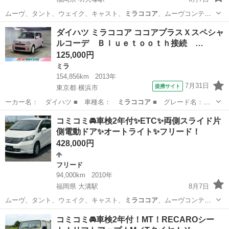
ムーヴ、タント、ウェイク、キャスト、
ミラココア
、ムーヴコンテ、
ミラジーノ、ワゴンR…
福岡
八女市
羽犬塚駅
プリウス
後期
ダイハツ ミラココア ココアプラスＸスペシャ
ルコーデ Ｂｌｕｅｔｏｏｔｈ接続 …
125,000円
ミラ
154,856km
2013年
7月31日
提携サイト
東京都 横浜市
ーカー名： ダイハツ ■ 車種名：
ミラココア
■ グレード名：
ココアプラスＸス…
東京
横浜市
ミラ
コミコミ🚘車検2年付✨ETC✨両側スライド片
側電動ドア✨オートライト✨フリード！
428,000円
フリード
94,000km
2010年
福岡県 大溝駅
8月7日
ムーヴ、タント、ウェイク、キャスト、
ミラココア
、ムーヴコンテ、
ミラジーノ、ワゴンR…
福岡
筑後市
大溝駅
フリード
コミコミ🚘車検2年付！MT！RECAROシー