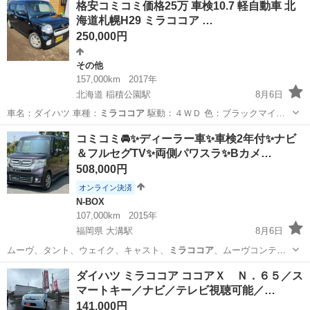
格安コミコミ価格25万 車検10.7 軽自動車 北
海道札幌H29 ミラココア …
250,000円
その他
157,000km
2017年
北海道 稲積公園駅
8月6日
車名：ダイハツ 車種：
ミラココア
駆動：４ＷＤ 色：ブラックマイ…
北海道
札幌市
稲積公園駅
その他
ミラココア
コミコミ🚘✨ディーラー車✨車検2年付✨ナビ
＆フルセグTV✨両側パワスラ✨Bカメ…
508,000円
オンライン決済
N-BOX
107,000km
2015年
福岡県 大溝駅
8月6日
ムーヴ、タント、ウェイク、キャスト、
ミラココア
、ムーヴコンテ、
ミラジーノ、ワゴンR…
福岡
筑後市
大溝駅
N-BOX
車両
ダイハツ ミラココア ココアＸ Ｎ．６５／ス
マートキー／ナビ／テレビ視聴可能／…
141,000円