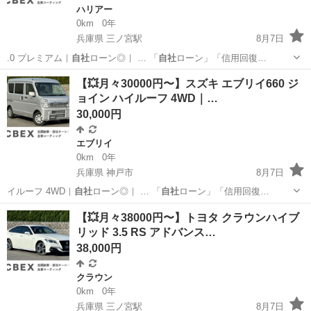
ハリアー
0km
0年
兵庫県 三ノ宮駅
8月7日
.0 プレミアム｜
自社
ローン◎｜ … 「
自社
ローン」「信用回復…
兵庫
神戸市
三ノ宮駅
ハリアー
ローン
【💥月々30000円〜】スズキ エブリイ660 ジ
ョイン ハイルーフ 4WD｜…
30,000円
エブリイ
0km
0年
兵庫県 神戸市
8月7日
イルーフ 4WD｜
自社
ローン◎｜ … 「
自社
ローン」「信用回復…
兵庫
神戸市
エブリイ
【💥月々38000円〜】トヨタ クラウンハイブ
リッド 3.5 RS アドバンス…
38,000円
クラウン
0km
0年
兵庫県 三ノ宮駅
8月7日