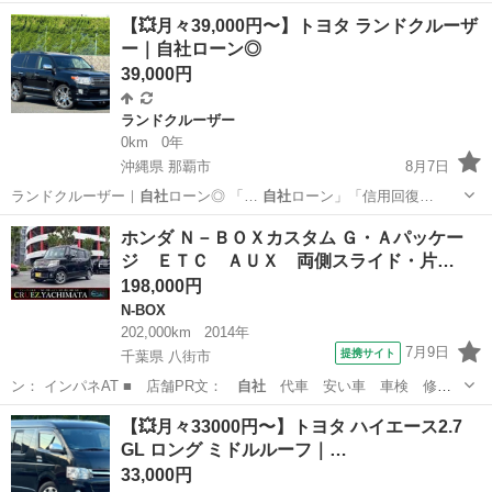
北海道
札幌市
東札幌駅
ハイエース
ロング
【💥月々39,000円〜】トヨタ ランドクルーザ
ー｜自社ローン◎
39,000円
ランドクルーザー
0km
0年
沖縄県 那覇市
8月7日
ランドクルーザー｜
自社
ローン◎ 「…
自社
ローン」「信用回復…
沖縄
那覇市
ランドクルーザー
ローン
ホンダ Ｎ－ＢＯＸカスタム Ｇ・Ａパッケー
ジ ＥＴＣ ＡＵＸ 両側スライド・片…
198,000円
N-BOX
202,000km
2014年
7月9日
提携サイト
千葉県 八街市
ン： インパネAT ■ 店舗PR文：
自社
代車 安い車 車検 修
理 保険 クレ…
千葉
八街市
N-BOX
【💥月々33000円〜】トヨタ ハイエース2.7
GL ロング ミドルルーフ｜…
33,000円