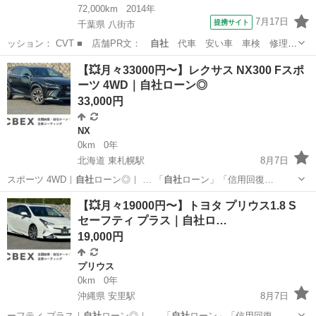
72,000km
2014年
7月17日
提携サイト
千葉県 八街市
ッション： CVT ■ 店舗PR文：
自社
代車 安い車 車検 修理
保険 クレ…
千葉
八街市
ムーヴ
【💥月々33000円〜】レクサス NX300 Fスポ
ーツ 4WD｜自社ローン◎
33,000円
NX
0km
0年
北海道 東札幌駅
8月7日
スポーツ 4WD｜
自社
ローン◎｜ … 「
自社
ローン」「信用回復…
北海道
札幌市
東札幌駅
NX
【💥月々19000円〜】トヨタ プリウス1.8 S
セーフティ プラス｜自社ロ…
19,000円
プリウス
0km
0年
沖縄県 安里駅
8月7日
ーフティ プラス｜
自社
ローン◎｜ … 「
自社
ローン」「信用回復…