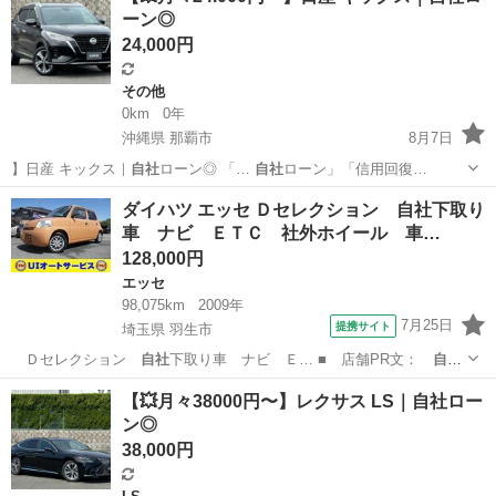
ーン◎
24,000円
その他
0km
0年
沖縄県 那覇市
8月7日
】日産 キックス｜
自社
ローン◎ 「…
自社
ローン」「信用回復…
沖縄
那覇市
その他
キックス
ダイハツ エッセ Ｄセレクション 自社下取り
車 ナビ ＥＴＣ 社外ホイール 車…
128,000円
エッセ
98,075km
2009年
7月25日
提携サイト
埼玉県 羽生市
Ｄセレクション
自社
下取り車 ナビ Ｅ… ■ 店舗PR文：
自社
下取り車 集中ドア…
埼玉
羽生市
エッセ
【💥月々38000円〜】レクサス LS｜自社ロー
ン◎
38,000円