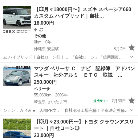
店 …
兵庫
神戸市
プリウス
プリウスPHV
【💥月々18000円〜】スズキ スペーシア660
カスタム ハイブリッド｜自社…
18,000円
その他
0km
0年
沖縄県 安里駅
8月7日
ム ハイブリッド｜
自社
ローン◎｜ … 「
自社
ローン」「信用回復…
沖縄
那覇市
安里駅
その他
スペーシア
マツダ ベリーサ Ｃ ナビ 記録簿 アドバン
スキー 社外アルミ ＥＴＣ 取説 …
250,000円
ベリーサ
55,063km
2006年
7月30日
提携サイト
埼玉県 さいたま市
ション： AT4速 ■ 店舗PR文：
自社
認証工場完備！全車法定整備
（記録簿付）…
埼玉
さいたま市
ベリーサ
【💥月々23,000円〜】トヨタ クラウンアスリ
ート ｜自社ローン◎
23,000円