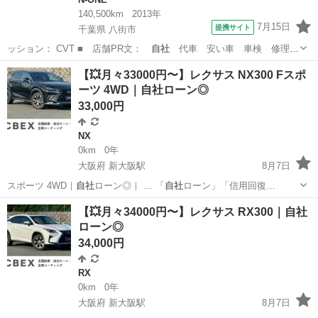
140,500km
2013年
7月15日
提携サイト
千葉県 八街市
ッション： CVT ■ 店舗PR文：
自社
代車 安い車 車検 修理
保険 クレ…
千葉
八街市
N-ONE
【💥月々33000円〜】レクサス NX300 Fスポ
ーツ 4WD｜自社ローン◎
33,000円
NX
0km
0年
大阪府 新大阪駅
8月7日
スポーツ 4WD｜
自社
ローン◎｜ … 「
自社
ローン」「信用回復…
大阪
大阪市
新大阪駅
NX
【💥月々34000円〜】レクサス RX300｜自社
ローン◎
34,000円
RX
0km
0年
大阪府 新大阪駅
8月7日