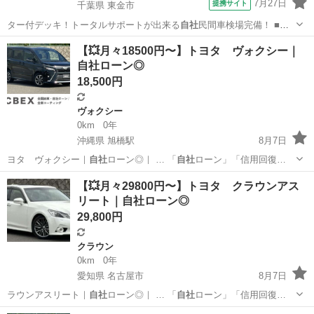
7月27日
提携サイト
千葉県 東金市
ター付デッキ！トータルサポートが出来る
自社
民間車検場完備！ ■
修復歴有無： な…
千葉
東金市
ライフ
【💥月々18500円〜】トヨタ ヴォクシー｜
自社ローン◎
18,500円
ヴォクシー
0km
0年
沖縄県 旭橋駅
8月7日
ヨタ ヴォクシー｜
自社
ローン◎｜ … 「
自社
ローン」「信用回復…
沖縄
那覇市
旭橋駅
ヴォクシー
ローン
【💥月々29800円〜】トヨタ クラウンアス
リート｜自社ローン◎
29,800円
クラウン
0km
0年
愛知県 名古屋市
8月7日
ラウンアスリート｜
自社
ローン◎｜ … 「
自社
ローン」「信用回復…
愛知
名古屋市
クラウン
クラウンアスリート