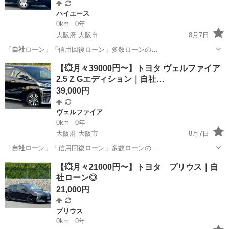
ハイエース
0km
0年
大阪府 大阪市
8月7日
「
自社
ローン」「信用回復ローン」多数ローンの…
大阪
大阪市
ハイエース
ローン
【💥月々39000円〜】トヨタ ヴェルファイア
2.5 Z Gエディション｜自社…
39,000円
ヴェルファイア
0km
0年
大阪府 大阪市
8月7日
「
自社
ローン」「信用回復ローン」多数ローンの…
大阪
大阪市
ヴェルファイア
ローン
【💥月々21000円〜】トヨタ プリウス｜自
社ローン◎
21,000円
プリウス
0km
0年