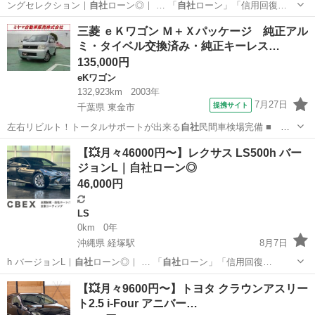
ングセレクション｜
自社
ローン◎｜ … 「
自社
ローン」「信用回復…
北海道
札幌市
東札幌駅
プリウス
ローン
三菱 ｅＫワゴン Ｍ＋Ｘパッケージ 純正アル
ミ・タイベル交換済み・純正キーレス…
135,000円
eKワゴン
132,923km
2003年
7月27日
提携サイト
千葉県 東金市
左右リビルト！トータルサポートが出来る
自社
民間車検場完備 ■ 修
復歴有無： なし…
千葉
東金市
eKワゴン
【💥月々46000円〜】レクサス LS500h バー
ジョンL｜自社ローン◎
46,000円
LS
0km
0年
沖縄県 経塚駅
8月7日
h バージョンL｜
自社
ローン◎｜ … 「
自社
ローン」「信用回復…
沖縄
那覇市
経塚駅
LS
ローン
【💥月々9600円〜】トヨタ クラウンアスリー
ト2.5 i-Four アニバー…