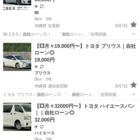
86
0km
0年
沖縄県 安里駅
8月7日
86 2.0 G｜
自社
ローン◎｜ … 「
自社
ローン」「信用回復…
沖縄
那覇市
安里駅
86
ローン
【💥月々19.000円〜】トヨタ プリウス｜自社
ローン◎
19,000円
プリウス
0km
0年
沖縄県 浦添前田駅
8月7日
トヨタ プリウス｜
自社
ローン◎ 「…
自社
ローン」「信用回復…
沖縄
那覇市
浦添前田駅
プリウス
ローン
【💥月々32000円〜】トヨタ ハイエースバン
｜｜自社ローン◎
32,000円
ハイエース
0km
0年