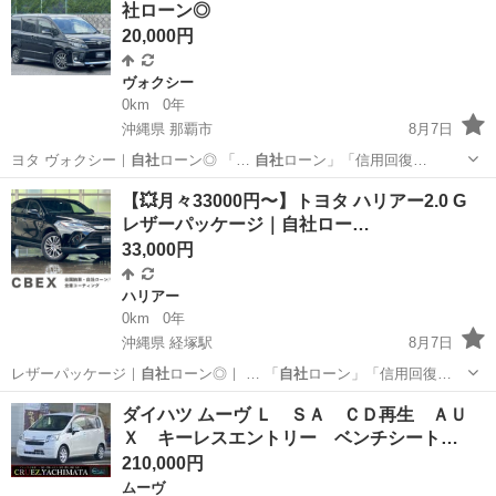
社ローン◎
20,000円
ヴォクシー
0km
0年
沖縄県 那覇市
8月7日
ヨタ ヴォクシー｜
自社
ローン◎ 「…
自社
ローン」「信用回復…
沖縄
那覇市
ヴォクシー
ローン
【💥月々33000円〜】トヨタ ハリアー2.0 G
レザーパッケージ｜自社ロー…
33,000円
ハリアー
0km
0年
沖縄県 経塚駅
8月7日
レザーパッケージ｜
自社
ローン◎｜ … 「
自社
ローン」「信用回復…
沖縄
那覇市
経塚駅
ハリアー
ダイハツ ムーヴ Ｌ ＳＡ ＣＤ再生 ＡＵ
Ｘ キーレスエントリー ベンチシート…
210,000円
ムーヴ