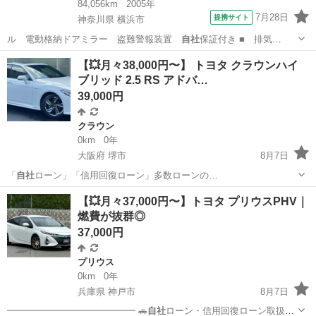
84,056km
2005年
7月28日
提携サイト
神奈川県 横浜市
ル 電動格納ドアミラー 盗難警報装置
自社
保証付き ■ 排気
量： 660cc ■…
神奈川
横浜市
ワゴンＲ
【💥月々38,000円〜】 トヨタ クラウンハイ
ブリッド 2.5 RS アドバ…
39,000円
クラウン
0km
0年
大阪府 堺市
8月7日
「
自社
ローン」「信用回復ローン」多数ローンの…
大阪
堺市
クラウン
月々
【💥月々37,000円〜】トヨタ プリウスPHV｜
燃費が抜群◎
37,000円
プリウス
0km
0年
兵庫県 神戸市
8月7日
━━━━━━━━━━━━━━ 🚗
自社
ローン・信用回復ローン取扱い