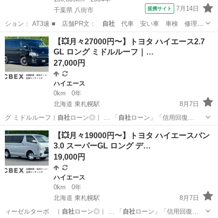
7月14日
提携サイト
千葉県 八街市
ション： AT3速 ■ 店舗PR文：
自社
代車 安い車 車検 修理
保険 クレ…
千葉
八街市
バモス
【💥月々27000円〜】トヨタ ハイエース2.7
GL ロング ミドルルーフ｜…
27,000円
ハイエース
0km
0年
北海道 東札幌駅
8月7日
グ ミドルルーフ｜
自社
ローン◎｜ … 「
自社
ローン」「信用回復…
北海道
札幌市
東札幌駅
ハイエース
【💥月々19000円〜】トヨタ ハイエースバン
3.0 スーパーGL ロング デ…
19,000円
ハイエース
0km
0年
北海道 東札幌駅
8月7日
ィーゼルターボ ｜
自社
ローン◎｜ … 「
自社
ローン」「信用回復…