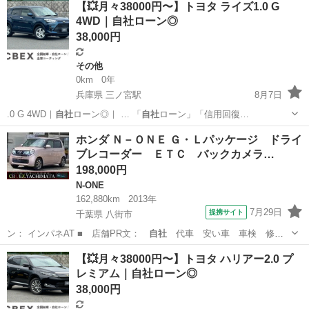
【💥月々38000円〜】トヨタ ライズ1.0 G
4WD｜自社ローン◎
38,000円
その他
0km
0年
兵庫県 三ノ宮駅
8月7日
.0 G 4WD｜
自社
ローン◎｜ … 「
自社
ローン」「信用回復…
兵庫
神戸市
三ノ宮駅
その他
ホンダ Ｎ－ＯＮＥ Ｇ・Ｌパッケージ ドライ
ブレコーダー ＥＴＣ バックカメラ…
198,000円
N-ONE
162,880km
2013年
7月29日
提携サイト
千葉県 八街市
ン： インパネAT ■ 店舗PR文：
自社
代車 安い車 車検 修
理 保険 クレ…
千葉
八街市
N-ONE
【💥月々38000円〜】トヨタ ハリアー2.0 プ
レミアム｜自社ローン◎
38,000円