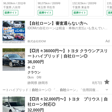
ヤ ベンチシート
ル 車検令和９年１
レス （車検整備
前
96,000km / 2011年
98,075km / 2009年
132,923km / 2003年
133
キーレス ＡＢＳ
月 集中ドアロッ
付）
付
千葉県 八街市
埼玉県 羽生市
千葉県 東金市
千葉
ＣＤ再生 エアコ
ク ライトレベライ
提携サイト
提携サイト
提携サイト
提
ン クーラー 運転
ザー （検9.1）
席エアバッグ 助手
【自社ローン】審査通らない方へ
席エアバック （検
IDOMの自社ローンは税金・車検の支払いも含んでいる
9.7）
ので毎月の支払額は一定
Ad
株式会社IDOM
【💥月々36000円〜】トヨタ クラウンアスリ
ートハイブリッド｜自社ローン◎
36,000円
クラウン
0km
0年
静岡県 静岡市
8月7日
ートハイブリッド｜
自社
ローン◎ 「…
自社
ローン」「信用回復…
静岡
静岡市
クラウン
クラウンアスリートハイブリッド
【💥月々32,000円〜】トヨタ プリウス｜自
社ローン対応◎
32,000円