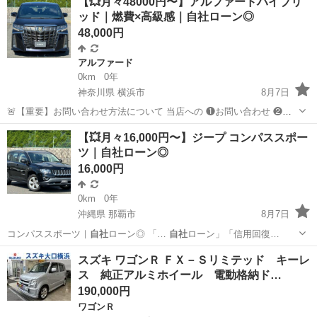
【💥月々48000円〜】アルファードハイブリ
ります🙇 ▼こちらからLINE追加 ht...
ッド｜燃費×高級感｜自社ローン◎
48,000円
アルファード
0km
0年
神奈川県 横浜市
8月7日
🚨【重要】お問い合わせ方法について 当店への ❶お問い合わせ ❷ロ
ーン審査 ❸車両のご案内 はすべて 【下記のLINEからのみ受付】とな
神奈川
横浜市
アルファード
車両
【💥月々16,000円〜】ジープ コンパススポー
ります🙇 ▼こちらからLINE追加 ht...
ツ｜自社ローン◎
16,000円
0km
0年
沖縄県 那覇市
8月7日
コンパススポーツ｜
自社
ローン◎ 「…
自社
ローン」「信用回復…
沖縄
那覇市
その他
スズキ ワゴンＲ ＦＸ－Ｓリミテッド キーレ
ス 純正アルミホイール 電動格納ド…
190,000円
ワゴンＲ