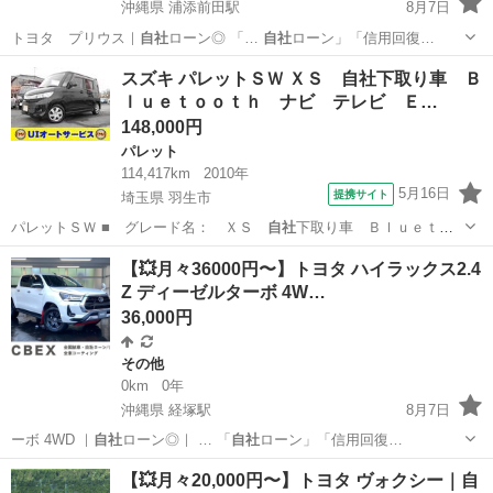
沖縄県 浦添前田駅
8月7日
トヨタ プリウス｜
自社
ローン◎ 「…
自社
ローン」「信用回復…
沖縄
那覇市
浦添前田駅
プリウス
ローン
スズキ パレットＳＷ ＸＳ 自社下取り車 Ｂ
ｌｕｅｔｏｏｔｈ ナビ テレビ Ｅ…
148,000円
パレット
114,417km
2010年
5月16日
提携サイト
埼玉県 羽生市
パレットＳＷ ■ グレード名： ＸＳ
自社
下取り車 Ｂｌｕｅｔｏ
ｏｔｈ ナビ テ…
埼玉
羽生市
パレット
【💥月々36000円〜】トヨタ ハイラックス2.4
Z ディーゼルターボ 4W…
36,000円
その他
0km
0年
沖縄県 経塚駅
8月7日
ーボ 4WD ｜
自社
ローン◎｜ … 「
自社
ローン」「信用回復…
沖縄
那覇市
経塚駅
その他
ハイラックス
【💥月々20,000円〜】トヨタ ヴォクシー｜自