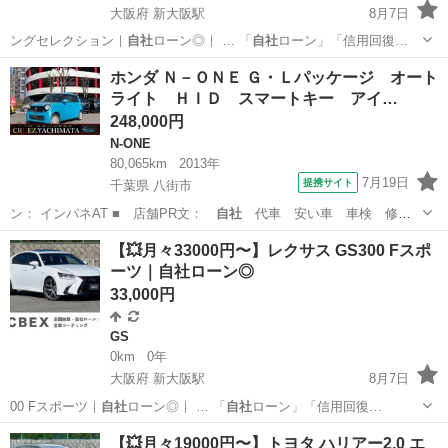
大阪府 新大阪駅
8月7日
ングセレクション｜
自社
ローン◎｜ … 「
自社
ローン」「信用回復…
大阪
大阪市
新大阪駅
プリウス
ローン
ホンダ Ｎ－ＯＮＥ Ｇ・Ｌパッケージ オート
ライト ＨＩＤ スマートキー アイ…
248,000円
N-ONE
80,065km
2013年
7月19日
提携サイト
千葉県 八街市
ン： インパネAT ■ 店舗PR文：
自社
代車 安い車 車検 修
理 保険 クレ…
千葉
八街市
N-ONE
【💥月々33000円〜】レクサス GS300 Fスポ
ーツ｜自社ローン◎
33,000円
GS
0km
0年
大阪府 新大阪駅
8月7日
00 Fスポーツ｜
自社
ローン◎｜ … 「
自社
ローン」「信用回復…
大阪
大阪市
新大阪駅
GS
ローン
【💥月々19000円〜】トヨタ ハリアー2.0 エ