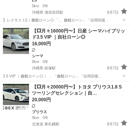
LS
0km
0年
沖縄県 浦添前田駅
8月7日
】レクサス LS｜
自社
ローン◎ 「…
自社
ローン」「信用回復…
沖縄
那覇市
浦添前田駅
LS
【💥月々16000円〜】日産 シーマハイブリッ
ド3.5 VIP ｜自社ローン◎
16,000円
シーマ
0km
0年
沖縄県 経塚駅
8月7日
3.5 VIP ｜
自社
ローン◎｜ … 「
自社
ローン」「信用回復…
沖縄
那覇市
経塚駅
シーマ
シーマハイブリッド
【💥月々20000円〜】トヨタ プリウス1.8 S
ツーリングセレクション｜自…
20,000円
プリウス
0km
0年
北海道 東札幌駅
8月7日