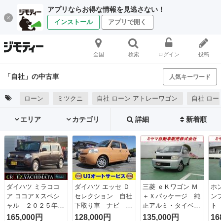
アプリならお得な情報を見逃さない！
インストール
アプリで開く
全国
検索
ログイン
投稿
「自社」の中古車
人気キーワード
ローン
ミツクニ
自社 ローン アトレーワゴン
自社 ロー
エリア
カテゴリ
詳細
新着順
ダイハツ ミラココ
ダイハツ エッセ Ｄ
三菱 ｅＫワゴン Ｍ
ホ
ア ココアＸスペシ
セレクション 自社
＋Ｘパッケージ 純
ン
ャル ２０２５年度
下取り車 ナビ Ｅ
正アルミ・タイベル
ト
オールシーズンタイ
ＴＣ 社外ホイー
交換済み・純正キー
ク
165,000円
128,000円
135,000円
16