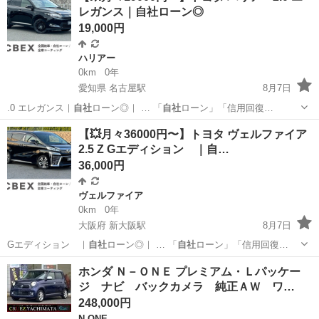
レガンス｜自社ローン◎
19,000円
ハリアー
0km
0年
愛知県 名古屋駅
8月7日
.0 エレガンス｜
自社
ローン◎｜ … 「
自社
ローン」「信用回復…
愛知
名古屋市
名古屋駅
ハリアー
【💥月々36000円〜】トヨタ ヴェルファイア
2.5 Z Gエディション ｜自…
36,000円
ヴェルファイア
0km
0年
大阪府 新大阪駅
8月7日
Gエディション ｜
自社
ローン◎｜ … 「
自社
ローン」「信用回復…
大阪
大阪市
新大阪駅
ヴェルファイア
ホンダ Ｎ－ＯＮＥ プレミアム・Ｌパッケー
ジ ナビ バックカメラ 純正ＡＷ ワ…
248,000円
N-ONE