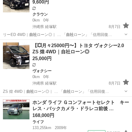
9,600円
クラウン
0km
0年
沖縄県 経塚駅
8月7日
リーED 4WD｜
自社
ローン◎｜ … 「
自社
ローン」「信用回復…
沖縄
那覇市
経塚駅
クラウン
【💥月々25000円〜】トヨタ ヴォクシー2.0
ZS 煌 4WD｜自社ローン◎
25,000円
ヴォクシー
0km
0年
沖縄県 経塚駅
8月7日
ZS 煌 4WD｜
自社
ローン◎｜ … 「
自社
ローン」「信用回復…
沖縄
那覇市
経塚駅
ヴォクシー
ホンダ ライフ Ｇコンフォートセレクト キー
レス・バックカメラ・ドラレコ前後 …
168,000円
ライフ
133,255km
2009年