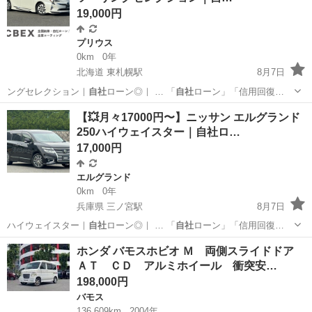
19,000円
プリウス
0km
0年
北海道 東札幌駅
8月7日
ングセレクション｜
自社
ローン◎｜ … 「
自社
ローン」「信用回復…
北海道
札幌市
東札幌駅
プリウス
ローン
【💥月々17000円〜】ニッサン エルグランド
250ハイウェイスター｜自社ロ…
17,000円
エルグランド
0km
0年
兵庫県 三ノ宮駅
8月7日
ハイウェイスター｜
自社
ローン◎｜ … 「
自社
ローン」「信用回復…
兵庫
神戸市
三ノ宮駅
エルグランド
ローン
ホンダ バモスホビオ Ｍ 両側スライドドア
ＡＴ ＣＤ アルミホイール 衝突安…
198,000円
バモス
136,609km
2004年