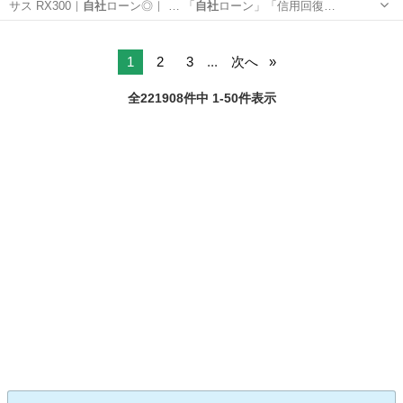
サス RX300｜
自社
ローン◎｜ … 「
自社
ローン」「信用回復…
大阪
大阪市
新大阪駅
RX
1
2
3
...
次へ
全221908件中 1-50件表示