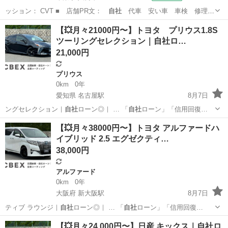
ッション： CVT ■ 店舗PR文：
自社
代車 安い車 車検 修理
保険 クレ…
千葉
八街市
ミラ
【💥月々21000円〜】トヨタ プリウス1.8S
ツーリングセレクション｜自社ロ…
21,000円
プリウス
0km
0年
愛知県 名古屋駅
8月7日
ングセレクション｜
自社
ローン◎｜ … 「
自社
ローン」「信用回復…
愛知
名古屋市
名古屋駅
プリウス
【💥月々38000円〜】トヨタ アルファードハ
イブリッド 2.5 エグゼクティ…
38,000円
アルファード
0km
0年
大阪府 新大阪駅
8月7日
ティブ ラウンジ｜
自社
ローン◎｜ … 「
自社
ローン」「信用回復…
大阪
大阪市
新大阪駅
アルファード
ラウンジ
【💥月々24.000円〜】日産 キックス｜自社ロ