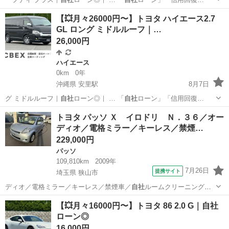
沖縄
那覇市
安里駅
プリウス
【💥月々26000円〜】トヨタ ハイエース2.7
GL ロング ミドルルーフ｜…
26,000円
ハイエース
0km
0年
沖縄県 安里駅
8月7日
グ ミドルルーフ｜
自社
ローン◎｜ … 「
自社
ローン」「信用回復…
沖縄
那覇市
安里駅
ハイエース
ロング
トヨタ パッソ Ｘ イロドリ Ｎ．３６／オー
ディオ／電格ミラー／キーレス／禁煙…
229,000円
パッソ
109,810km
2009年
7月26日
提携サイト
埼玉県 狭山市
ディオ／電格ミラー／キーレス／禁煙車／
自社
ルームクリーニング済
み車両 ■ 排気量…
埼玉
狭山市
パッソ
【💥月々16000円〜】トヨタ 86 2.0 G｜自社
ローン◎
16,000円