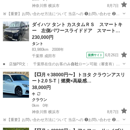
神奈川県 横浜市
8月7日
🚨【重要】お問い合わせ方法について 当店への ❶お問い合わせ ❷ロ
ーン審査 ❸車両のご案内 はすべて 【下記のLINEからのみ受付】とな
神奈川
横浜市
ハイエース
車両
ダイハツ タント カスタムＲＳ スマートキ
ります🙇 ▼こちらからLINE追加 ht...
ー 左側パワースライドドア スマート…
230,000円
タント
83,980km
2008年
6月26日
提携サイト
千葉県 成田市
■ 店舗PR文： 千葉県在住のお客のみ
自社
ローン可能（審査有）
■ 修復歴有無：…
千葉
成田市
タント
【💥月々38000円〜】トヨタ クラウンアスリ
ート2.0 S-T｜燃費×高級感…
38,000円
クラウン
0km
0年
神奈川県 横浜市
8月7日
🚨【重要】お問い合わせ方法について 当店への ❶お問い合わせ ❷ロ
ーン審査 ❸車両のご案内 はすべて 【下記のLINEからのみ受付】とな
神奈川
横浜市
クラウン
クラウンアスリート