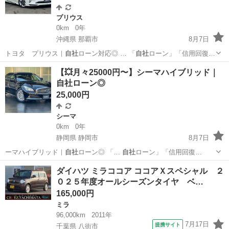
プリウス
0km
0年
沖縄県 那覇市
8月7日
トヨタ プリウス｜
自社
ローン対応◎ … 「
自社
ローン」「信用回復…
沖縄
那覇市
プリウス
月々
【💥月々25000円〜】シーマハイブリッド｜
自社ローン◎
25,000円
シーマ
0km
0年
静岡県 静岡市
8月7日
ーマハイブリッド｜
自社
ローン◎ 「…
自社
ローン」「信用回復…
静岡
静岡市
シーマ
シーマハイブリッド
ダイハツ ミラココア ココアＸスペシャル ２
０２５年度オールシーズンタイヤ ベ…
165,000円
ミラ
96,000km
2011年
7月17日
提携サイト
千葉県 八街市