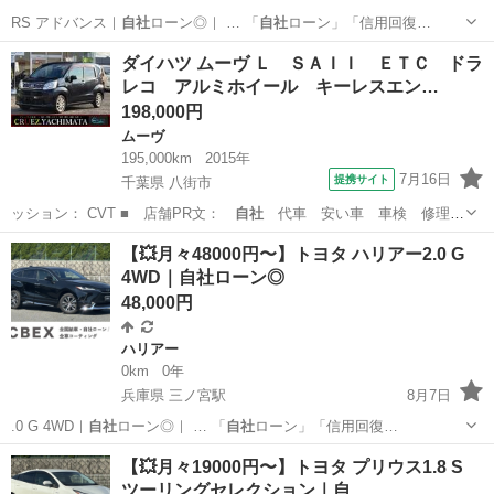
RS アドバンス｜
自社
ローン◎｜ … 「
自社
ローン」「信用回復…
兵庫
神戸市
三ノ宮駅
クラウン
ローン
ダイハツ ムーヴ Ｌ ＳＡＩＩ ＥＴＣ ドラ
レコ アルミホイール キーレスエン…
198,000円
ムーヴ
195,000km
2015年
7月16日
提携サイト
千葉県 八街市
ッション： CVT ■ 店舗PR文：
自社
代車 安い車 車検 修理
保険 クレ…
千葉
八街市
ムーヴ
【💥月々48000円〜】トヨタ ハリアー2.0 G
4WD｜自社ローン◎
48,000円
ハリアー
0km
0年
兵庫県 三ノ宮駅
8月7日
.0 G 4WD｜
自社
ローン◎｜ … 「
自社
ローン」「信用回復…
兵庫
神戸市
三ノ宮駅
ハリアー
ローン
【💥月々19000円〜】トヨタ プリウス1.8 S
ツーリングセレクション｜自…