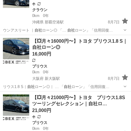
クラウン
0km
0年
沖縄県 那覇空港駅
8月7日
ウンアスリート ｜
自社
ローン◎ 「…
自社
ローン」「信用回復…
沖縄
那覇市
那覇空港駅
クラウン
クラウンアスリート
【💥月々16000円〜】トヨタ プリウス1.8 S｜
自社ローン◎
16,000円
プリウス
0km
0年
大阪府 新大阪駅
8月7日
リウス1.8 S｜
自社
ローン◎｜ … 「
自社
ローン」「信用回復…
大阪
大阪市
新大阪駅
プリウス
【💥月々21000円〜】トヨタ プリウス1.8S
ツーリングセレクション｜自社ロ…
21,000円
プリウス
0km
0年