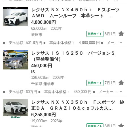
ー名： レクサス ■ 車種名： ＬＳ ■ グレード名： ＬＳ５００
埼玉
草加市
LS
レクサス ＮＸ ＮＸ４５０ｈ＋ Ｆスポーツ
ｈ バージョンＬ 禁煙車 白革シート 純正１２．３インチナビ
ＡＷＤ ムーンルーフ 本革シート …
フルセグ...
4,880,000円
62,000km
2023年
8月1日
提携サイト
新座市
■ 支払総額: 501.8万円 ■ 車両本体価格： 4,880,000 円 ■ メーカ
ー名： レクサス ■ 車種名： ＮＸ ■ グレード名： ＮＸ４５０
埼玉
新座市
レクサス
レクサス ＩＳ ＩＳ２５０ バージョンＳ
ｈ＋ Ｆスポーツ ＡＷＤ ムーンルーフ 本革シート オレンジブ
（車検整備付）
レーキキ...
450,000円
IS
128,601km
2008年
7月1日
提携サイト
千葉県 船橋市
■ 支払総額: 60万円 ■ 車両本体価格： 450,000 円 ■ メーカー
名： レクサス ■ 車種名： ＩＳ ■ グレード名： ＩＳ２５０
千葉
船橋市
IS
レクサス ＮＸ ＮＸ３５０ｈ Ｆスポーツ 純
バージョンＳ ■ 排気量： 2500cc ■ ドア枚数： 4D ■ ミッショ
正ＤＡ ＧＲＡＺＩＯ＆ｃｏフルカス…
ン...
6,258,000円
19,000km
2023年
8月1日
提携サイト