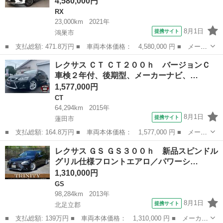
4,580,000円
RX
23,000km
2021年
8月1日
提携サイト
鴻巣市
■ 支払総額: 471.8万円 ■ 車両本体価格： 4,580,000 円 ■ メーカ
ー名： レクサス ■ 車種名： ＲＸ ■ グレード名： ＲＸ３０
埼玉
鴻巣市
RX
レクサス ＣＴ ＣＴ２００ｈ バージョンＣ
０ Ｆスポーツ 認定中古車ＣＰＯ ■ 排気量： 2000cc ■ ドア
車検２年付、後期型、メーカーナビ、…
枚...
1,577,000円
CT
64,294km
2015年
8月1日
提携サイト
蓮田市
■ 支払総額: 164.8万円 ■ 車両本体価格： 1,577,000 円 ■ メーカ
ー名： レクサス ■ 車種名： ＣＴ ■ グレード名： ＣＴ２００
埼玉
蓮田市
CT
レクサス ＧＳ ＧＳ３００ｈ 新品スピンドル
ｈ バージョンＣ 車検２年付、後期型、メーカーナビ、フルセグＴ
グリル仕様フロントエアロ／パワーシ…
Ｖ、ＥＴ...
1,310,000円
GS
98,284km
2013年
8月1日
提携サイト
北足立郡
■ 支払総額: 139万円 ■ 車両本体価格： 1,310,000 円 ■ メーカー