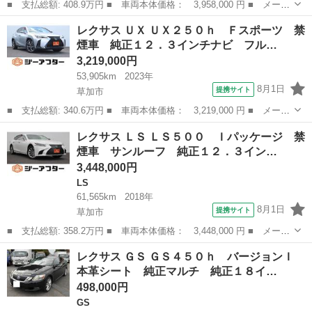
■ 支払総額: 408.9万円 ■ 車両本体価格： 3,958,000 円 ■ メーカ
ー名： レクサス ■ 車種名： ＮＸ ■ グレード名： ＮＸ２５
埼玉
草加市
レクサス
レクサス ＵＸ ＵＸ２５０ｈ Ｆスポーツ 禁
０ 禁煙車 純正９．８インチナビ フルセグＴＶ バックカメラ
煙車 純正１２．３インチナビ フル…
アダプティ...
3,219,000円
53,905km
2023年
8月1日
提携サイト
草加市
■ 支払総額: 340.6万円 ■ 車両本体価格： 3,219,000 円 ■ メーカ
ー名： レクサス ■ 車種名： ＵＸ ■ グレード名： ＵＸ２５０
埼玉
草加市
レクサス
レクサス ＬＳ ＬＳ５００ Ｉパッケージ 禁
ｈ Ｆスポーツ 禁煙車 純正１２．３インチナビ フルセグＴＶ
煙車 サンルーフ 純正１２．３イン…
全周囲カ...
3,448,000円
LS
61,565km
2018年
8月1日
提携サイト
草加市
■ 支払総額: 358.2万円 ■ 車両本体価格： 3,448,000 円 ■ メーカ
ー名： レクサス ■ 車種名： ＬＳ ■ グレード名： ＬＳ５０
埼玉
草加市
LS
レクサス ＧＳ ＧＳ４５０ｈ バージョンＩ
０ Ｉパッケージ 禁煙車 サンルーフ 純正１２．３インチナビ
本革シート 純正マルチ 純正１８イ…
全周囲カメ...
498,000円
GS