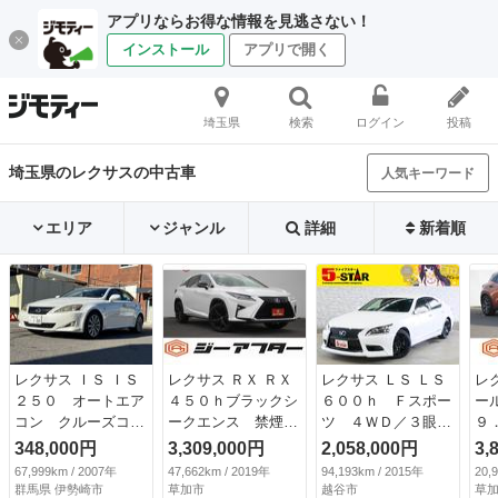
アプリならお得な情報を見逃さない！
インストール
アプリで開く
埼玉県
検索
ログイン
投稿
埼玉県のレクサスの中古車
人気キーワード
エリア
ジャンル
詳細
新着順
レクサス ＩＳ ＩＳ
レクサス ＲＸ ＲＸ
レクサス ＬＳ ＬＳ
レ
２５０ オートエア
４５０ｈブラックシ
６００ｈ Ｆスポー
ー
コン クルーズコン
ークエンス 禁煙
ツ ４ＷＤ／３眼Ｌ
９
トロール ＥＴＣ
車 純正１２．３イ
ＥＤ／ＲＡＹＳ２０
プ
348,000円
3,309,000円
2,058,000円
3,
運転席エアバッグ
ンチワイドナビ フ
ＡＷ／黒革電動エア
全
67,999km / 2007年
47,662km / 2019年
94,193km / 2015年
20,
イモビライザー バ
ルセグＴＶ 電動リ
シート／シートヒー
セ
群馬県 伊勢崎市
草加市
越谷市
草