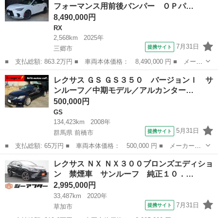
フォーマンス用前後バンパー ＯＰパ…
グラフ...
8,490,000円
RX
2,568km
2025年
7月31日
提携サイト
三郷市
■ 支払総額: 863.2万円 ■ 車両本体価格： 8,490,000 円 ■ メーカ
ー名： レクサス ■ 車種名： ＲＸ ■ グレード名： ＲＸ３５
埼玉
三郷市
RX
レクサス ＧＳ ＧＳ３５０ バージョンＩ サ
０ Ｆスポーツ Ｆパフォーマンス用前後バンパー ＯＰパノラマル
ンルーフ／中期モデル／アルカンター…
ーフ ＯＰ...
500,000円
GS
134,423km
2008年
5月31日
提携サイト
群馬県 前橋市
■ 支払総額: 65万円 ■ 車両本体価格： 500,000 円 ■ メーカー
名： レクサス ■ 車種名： ＧＳ ■ グレード名： ＧＳ３５０
群馬
前橋市
GS
レクサス ＮＸ ＮＸ３００ブロンズエディショ
バージョンＩ サンルーフ／中期モデル／アルカンターラルーフ／レ
ン 禁煙車 サンルーフ 純正１０．…
クサス純正４ＰＯ...
2,995,000円
33,487km
2020年
7月31日
提携サイト
草加市