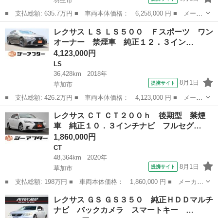
羽生市
■ 支払総額: 635.7万円 ■ 車両本体価格： 6,258,000 円 ■ メーカ
ー名： レクサス ■ 車種名： ＮＸ ■ グレード名： ＮＸ３５０
埼玉
羽生市
レクサス
レクサス ＬＳ ＬＳ５００ Ｆスポーツ ワン
ｈ Ｆスポーツ 純正ＤＡ ＧＲＡＺＩＯ＆ｃｏフルカスタム ３６
オーナー 禁煙車 純正１２．３イン…
０° パ...
4,123,000円
LS
36,428km
2018年
8月1日
提携サイト
草加市
■ 支払総額: 426.2万円 ■ 車両本体価格： 4,123,000 円 ■ メーカ
ー名： レクサス ■ 車種名： ＬＳ ■ グレード名： ＬＳ５０
埼玉
草加市
LS
レクサス ＣＴ ＣＴ２００ｈ 後期型 禁煙
０ Ｆスポーツ ワンオーナー 禁煙車 純正１２．３インチナビ
車 純正１０．３インチナビ フルセグ…
全周囲カメ...
1,860,000円
CT
48,364km
2020年
8月1日
提携サイト
草加市
■ 支払総額: 198万円 ■ 車両本体価格： 1,860,000 円 ■ メーカー
名： レクサス ■ 車種名： ＣＴ ■ グレード名： ＣＴ２００
埼玉
草加市
CT
レクサス ＧＳ ＧＳ３５０ 純正ＨＤＤマルチ
ｈ 後期型 禁煙車 純正１０．３インチナビ フルセグＴＶ バッ
ナビ バックカメラ スマートキー …
クカメラ レ...