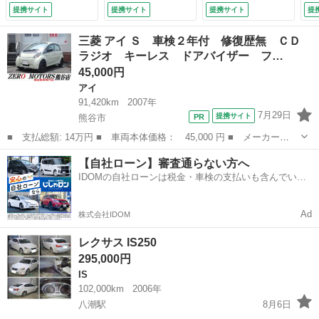
ックガイドモニタ
アゲート バックカ
ター／レーダークル
セ
提携サイト
提携サイト
提携サイト
提
ー 助手席エアバッ
メラ ３眼ＬＥＤヘ
コン／クリアランス
ス
ク ＨＤＤナビゲー
ッドライト シート
ソナー／ＰＣＳ／Ｂ
ー
三菱 アイ Ｓ 車検２年付 修復歴無 ＣＤ
ション パワーステ
エアコン シートヒ
ＳＭ／ＥＴＣ２．０
ト
ラジオ キーレス ドアバイザー フ…
アリング サイドエ
ーター ブラインド
／１００Ｖ電源／純
ー
45,000円
アバック インテリ
スポットモニター
正ナビ／地デジ／バ
ッ
キー ＤＳＣ （検
純正２０インチアル
ックカメラ／電動ト
リ
アイ
9.4）
ミホイール （検
ランク （検10.1）
9.
91,420km
2007年
10.2）
7月29日
提携サイト
熊谷市
■ 支払総額: 14万円 ■ 車両本体価格： 45,000 円 ■ メーカー
名： 三菱 ■ 車種名： アイ ■ グレード名： Ｓ 車検２年付
埼玉
熊谷市
アイ
ライトレベライザー
【自社ローン】審査通らない方へ
修復歴無 ＣＤ ラジオ キーレス ドアバイザー フルフラット
IDOMの自社ローンは税金・車検の支払いも含んでいる
ライトレベライザー...
ので毎月の支払額は一定
Ad
株式会社IDOM
レクサス IS250
295,000円
IS
102,000km
2006年
八潮駅
8月6日