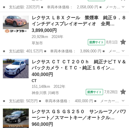
■ 支払総額: 220万円 ■ 車両本体価格： 2,058,000 円 ■ メーカー
名： レクサス ■ 車種名： ＬＳ ■ グレード名： ＬＳ６００
埼玉
越谷市
LS
レクサス ＬＢＸ クール 禁煙車 純正９．８
ｈ Ｆスポーツ ４ＷＤ／３眼ＬＥＤ／ＲＡＹＳ２０ＡＷ／黒革電動
インチディスプレイオーディオ 全周…
エアシート／...
3,899,000円
20,929km
2024年
8月1日
提携サイト
草加市
■ 支払総額: 401.5万円 ■ 車両本体価格： 3,899,000 円 ■ メーカ
ー名： レクサス ■ 車種名： ＬＢＸ ■ グレード名： クール
埼玉
草加市
レクサス
レクサス ＣＴ ＣＴ２００ｈ 純正ナビＴＶ＆
禁煙車 純正９．８インチディスプレイオーディオ 全周囲カメラ
バックカメラ・ＥＴＣ・純正１６イン…
フルセグ...
400,000円
CT
151,148km
2012年
7月28日
提携サイト
神奈川県 川崎市
■ 支払総額: 50万円 ■ 車両本体価格： 400,000 円 ■ メーカー
名： レクサス ■ 車種名： ＣＴ ■ グレード名： ＣＴ２００
神奈川
川崎市
CT
レクサス ＧＳ ＧＳ２５０ サンルーフ／パワ
ｈ 純正ナビＴＶ＆バックカメラ・ＥＴＣ・純正１６インチＡＷ・シ
ーシート／スマートキー／オートクル…
ートヒーター ■ ...
960,000円