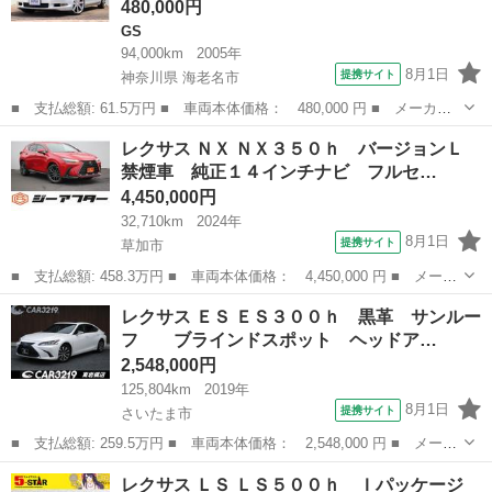
480,000円
GS
94,000km
2005年
8月1日
提携サイト
神奈川県 海老名市
■ 支払総額: 61.5万円 ■ 車両本体価格： 480,000 円 ■ メーカー
名： レクサス ■ 車種名： ＧＳ ■ グレード名： ＧＳ３５０
神奈川
海老名市
GS
レクサス ＮＸ ＮＸ３５０ｈ バージョンＬ
純正ＨＤＤマルチナビ バックカメラ スマートキー ＥＴＣ 社外
禁煙車 純正１４インチナビ フルセ…
２０インチア...
4,450,000円
32,710km
2024年
8月1日
提携サイト
草加市
■ 支払総額: 458.3万円 ■ 車両本体価格： 4,450,000 円 ■ メーカ
ー名： レクサス ■ 車種名： ＮＸ ■ グレード名： ＮＸ３５０
埼玉
草加市
レクサス
レクサス ＥＳ ＥＳ３００ｈ 黒革 サンルー
ｈ バージョンＬ 禁煙車 純正１４インチナビ フルセグＴＶ 全
フ ブラインドスポット ヘッドア…
周囲カメ...
2,548,000円
125,804km
2019年
8月1日
提携サイト
さいたま市
■ 支払総額: 259.5万円 ■ 車両本体価格： 2,548,000 円 ■ メーカ
ー名： レクサス ■ 車種名： ＥＳ ■ グレード名： ＥＳ３００
埼玉
さいたま市
レクサス
レクサス ＬＳ ＬＳ５００ｈ Ｉパッケージ
ｈ 黒革 サンルーフ ブラインドスポット ヘッドアップディス