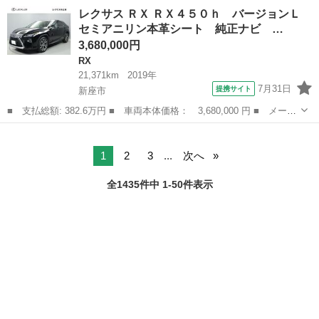
ー名： レクサス ■ 車種名： ＮＸ ■ グレード名： ＮＸ３０
埼玉
草加市
レクサス
レクサス ＲＸ ＲＸ４５０ｈ バージョンＬ
０ バージョンＬ 禁煙車 純正１０．３型ナビ バックカメラ セ
セミアニリン本革シート 純正ナビ …
ーフティシ...
3,680,000円
RX
21,371km
2019年
7月31日
提携サイト
新座市
■ 支払総額: 382.6万円 ■ 車両本体価格： 3,680,000 円 ■ メーカ
ー名： レクサス ■ 車種名： ＲＸ ■ グレード名： ＲＸ４５０
埼玉
新座市
RX
ｈ バージョンＬ セミアニリン本革シート 純正ナビ バックモニ
ター Ｅ...
1
2
3
...
次へ
全1435件中 1-50件表示