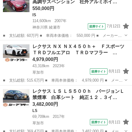
高調サスペンション 社外アルミホイ…
フルセグＴＶ...
550,000円
IS
114,600km
2007年
7月12日
提携サイト
神奈川県 綾瀬市
■ 支払総額: 60万円 ■ 車両本体価格： 550,000 円 ■ メーカー
名： レクサス ■ 車種名： ＩＳ ■ グレード名： ＩＳ２５０
神奈川
綾瀬市
IS
レクサス ＮＸ ＮＸ４５０ｈ＋ Ｆスポーツ
バージョンＩ 車高調サスペンション 社外アルミホイール ■ 排気
ＴＲＤフルエアロ ＴＲＤマフラー …
量： 2500...
4,979,000円
43,318km
2023年
8月1日
提携サイト
草加市
■ 支払総額: 515.6万円 ■ 車両本体価格： 4,979,000 円 ■ メーカ
ー名： レクサス ■ 車種名： ＮＸ ■ グレード名： ＮＸ４５０
埼玉
草加市
レクサス
レクサス ＬＳ ＬＳ５００ｈ バージョンＬ
ｈ＋ Ｆスポーツ ＴＲＤフルエアロ ＴＲＤマフラー 禁煙車 純
禁煙車 白革シート 純正１２．３イ…
正１４イ...
3,482,000円
LS
69,709km
2017年
8月1日
提携サイト
草加市
■ 支払総額: 369.4万円 ■ 車両本体価格： 3,482,000 円 ■ メーカ