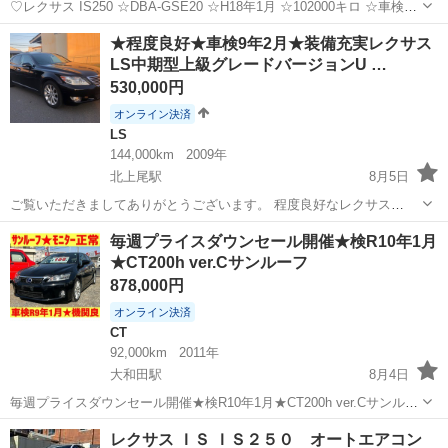
♡レクサス IS250 ☆DBA-GSE20 ☆H18年1月 ☆102000キロ ☆車検
R9年1月14日 ○TV ○ナビ ○PW ○P/S ○エアB ●左側のドアに、いくつか
埼玉
八潮市
八潮駅
IS
ナビ
★程度良好★車検9年2月★装備充実レクサス
の擦り傷と小さなへこみがあります。 ●～ま...
LS中期型上級グレードバージョンU …
530,000円
オンライン決済
LS
144,000km
2009年
北上尾駅
8月5日
ご覧いただきましてありがとうございます。 程度良好なレクサス
LS460になります。 内装画像は後ほど掲載します。 ★「誰にでも売
埼玉
上尾市
北上尾駅
LS
毎週プライスダウンセール開催★検R10年1月
る」とは一切思っていません。 「良識のある大人」な方にお譲りしま
★CT200h ver.Cサンルーフ
す★ よって、非常識なご質問を...
878,000円
オンライン決済
CT
92,000km
2011年
大和田駅
8月4日
毎週プライスダウンセール開催★検R10年1月★CT200h ver.Cサンルー
フ ★毎週プライスダウンセール開催★ 毎週、値下げします。 ただし
埼玉
さいたま市
大和田駅
CT
CT200h
レクサス ＩＳ ＩＳ２５０ オートエアコン
その前に売れたら終了です。 「もう少し待てば安くなる」 そう思って