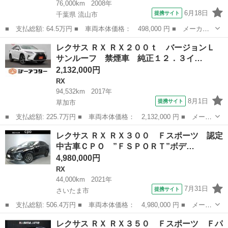
76,000km
2008年
6月18日
提携サイト
千葉県 流山市
■ 支払総額: 64.5万円 ■ 車両本体価格： 498,000 円 ■ メーカー
名： レクサス ■ 車種名： ＧＳ ■ グレード名： ＧＳ４５０
千葉
流山市
GS
レクサス ＲＸ ＲＸ２００ｔ バージョンＬ
ｈ バージョンＩ 本革シート 純正マルチ 純正１８インチアル
サンルーフ 禁煙車 純正１２．３イ…
ミ フルセグＴＶ...
2,132,000円
RX
94,532km
2017年
8月1日
提携サイト
草加市
■ 支払総額: 225.7万円 ■ 車両本体価格： 2,132,000 円 ■ メーカ
ー名： レクサス ■ 車種名： ＲＸ ■ グレード名： ＲＸ２００
埼玉
草加市
RX
レクサス ＲＸ ＲＸ３００ Ｆスポーツ 認定
ｔ バージョンＬ サンルーフ 禁煙車 純正１２．３インチナビ
中古車ＣＰＯ ”ＦＳＰＯＲＴ”ボデ…
フルセグ...
4,980,000円
RX
44,000km
2021年
7月31日
提携サイト
さいたま市
■ 支払総額: 506.4万円 ■ 車両本体価格： 4,980,000 円 ■ メーカ
ー名： レクサス ■ 車種名： ＲＸ ■ グレード名： ＲＸ３０
埼玉
さいたま市
RX
レクサス ＲＸ ＲＸ３５０ Ｆスポーツ Ｆパ
０ Ｆスポーツ 認定中古車ＣＰＯ ”ＦＳＰＯＲＴ”ボディーカラー／