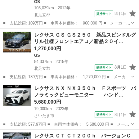
GS
103,039km
2012年
8月1日
提携サイト
北足立郡
■ 支払総額: 109万円 ■ 車両本体価格： 960,000 円 ■ メーカー
名： レクサス ■ 車種名： ＧＳ ■ グレード名： ＧＳ２５０
埼玉
北足立郡
GS
レクサス ＧＳ ＧＳ２５０ 新品スピンドルグ
サンルーフ／パワーシート／スマートキー／オートクルーズ／ＬＥＤ
リル仕様フロントエアロ／新品２０イ…
ヘッドライト／...
1,270,000円
GS
84,337km
2015年
8月1日
提携サイト
北足立郡
■ 支払総額: 139万円 ■ 車両本体価格： 1,270,000 円 ■ メーカー
名： レクサス ■ 車種名： ＧＳ ■ グレード名： ＧＳ２５０
埼玉
北足立郡
GS
レクサス ＮＸ ＮＸ３５０ｈ Ｆスポーツ パ
新品スピンドルグリル仕様フロントエアロ／新品２０インチホイール
ノラミックビューモニター ハンド…
＆タイヤ／...
5,680,000円
19,000km
2023年
8月1日
提携サイト
さいたま市
■ 支払総額: 577.9万円 ■ 車両本体価格： 5,680,000 円 ■ メーカ
ー名： レクサス ■ 車種名： ＮＸ ■ グレード名： ＮＸ３５０
埼玉
さいたま市
レクサス
レクサス ＣＴ ＣＴ２００ｈ バージョンＣ
ｈ Ｆスポーツ パノラミックビューモニター ハンドルヒータ