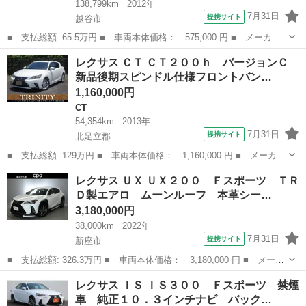
138,799km
2012年
7月31日
提携サイト
越谷市
■ 支払総額: 65.5万円 ■ 車両本体価格： 575,000 円 ■ メーカー
名： レクサス ■ 車種名： ＣＴ ■ グレード名： ＣＴ２００
埼玉
越谷市
CT
レクサス ＣＴ ＣＴ２００ｈ バージョンＣ
ｈ バージョンＣ バックカメラ、ＥＴＣ、プッシュスタート、スマ
新品後期スピンドル仕様フロントバン…
ートキー、電動...
1,160,000円
CT
54,354km
2013年
7月31日
提携サイト
北足立郡
■ 支払総額: 129万円 ■ 車両本体価格： 1,160,000 円 ■ メーカー
名： レクサス ■ 車種名： ＣＴ ■ グレード名： ＣＴ２００
埼玉
北足立郡
CT
レクサス ＵＸ ＵＸ２００ Ｆスポーツ ＴＲ
ｈ バージョンＣ 新品後期スピンドル仕様フロントバンパー／パワ
Ｄ製エアロ ムーンルーフ 本革シー…
ーシート／シ...
3,180,000円
38,000km
2022年
7月31日
提携サイト
新座市
■ 支払総額: 326.3万円 ■ 車両本体価格： 3,180,000 円 ■ メーカ
ー名： レクサス ■ 車種名： ＵＸ ■ グレード名： ＵＸ２０
埼玉
新座市
レクサス
レクサス ＩＳ ＩＳ３００ Ｆスポーツ 禁煙
０ Ｆスポーツ ＴＲＤ製エアロ ムーンルーフ 本革シート ドラ
車 純正１０．３インチナビ バック…
イブレコー...