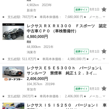
RX
4,902km
2023年
8月1日
提携サイト
新座市
■ 支払総額: 783万円 ■ 車両本体価格： 7,680,000 円 ■ メーカー
名： レクサス ■ 車種名： ＲＸ ■ グレード名： ＲＸ３５０
埼玉
新座市
RX
レクサス ＲＸ ＲＸ３００ Ｆスポーツ 認定
Ｆスポーツ パノラマルーフ デジタルインナーミラー おくだけ充
中古車ＣＰＯ （車検整備付）
電 ドライ...
4,980,000円
RX
44,000km
2021年
8月1日
提携サイト
鴻巣市
■ 支払総額: 511.8万円 ■ 車両本体価格： 4,980,000 円 ■ メーカ
ー名： レクサス ■ 車種名： ＲＸ ■ グレード名： ＲＸ３０
埼玉
鴻巣市
RX
レクサス ＥＳ ＥＳ３００ｈ バージョンＬ
０ Ｆスポーツ 認定中古車ＣＰＯ ■ 排気量： 2000cc ■ ドア
サンルーフ 禁煙車 純正１２．３イ…
枚...
2,406,000円
104,357km
2019年
8月1日
提携サイト
草加市
■ 支払総額: 260万円 ■ 車両本体価格： 2,406,000 円 ■ メーカー
名： レクサス ■ 車種名： ＥＳ ■ グレード名： ＥＳ３００
埼玉
草加市
レクサス
レクサス ＩＳ ＩＳ２５０ バージョンＩ 車
ｈ バージョンＬ サンルーフ 禁煙車 純正１２．３インチナビ