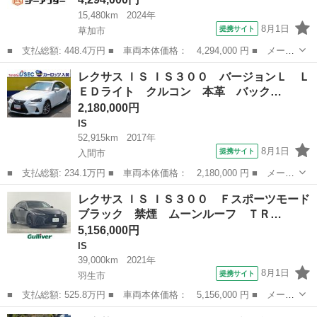
15,480km
2024年
8月1日
提携サイト
草加市
■ 支払総額: 448.4万円 ■ 車両本体価格： 4,294,000 円 ■ メーカ
ー名： レクサス ■ 車種名： ＵＸ ■ グレード名： ＵＸ３００
埼玉
草加市
レクサス
レクサス ＩＳ ＩＳ３００ バージョンＬ Ｌ
ｈ Ｆスポーツ 禁煙車 サンルーフ 純正１２．３インチディスプ
ＥＤライト クルコン 本革 バック…
レイオー...
2,180,000円
IS
52,915km
2017年
8月1日
提携サイト
入間市
■ 支払総額: 234.1万円 ■ 車両本体価格： 2,180,000 円 ■ メーカ
ー名： レクサス ■ 車種名： ＩＳ ■ グレード名： ＩＳ３０
埼玉
入間市
IS
レクサス ＩＳ ＩＳ３００ Ｆスポーツモード
０ バージョンＬ ＬＥＤライト クルコン 本革 バックカメラ
ブラック 禁煙 ムーンルーフ ＴＲ…
ＤＶＤ ア...
5,156,000円
IS
39,000km
2021年
8月1日
提携サイト
羽生市
■ 支払総額: 525.8万円 ■ 車両本体価格： 5,156,000 円 ■ メーカ
ー名： レクサス ■ 車種名： ＩＳ ■ グレード名： ＩＳ３０
埼玉
羽生市
IS