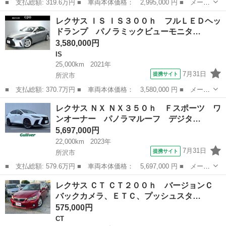
■ 支払総額: 319.6万円 ■ 車両本体価格： 2,995,000 円 ■ メーカ
ー名： レクサス ■ 車種名： ＮＸ ■ グレード名： ＮＸ３００
埼玉
草加市
レクサス
レクサス ＩＳ ＩＳ３００ｈ フルＬＥＤヘッ
ブロンズエディション 禁煙車 サンルーフ 純正１０．３インチナ
ドランプ パノラミックビューモニタ…
ビ フル...
3,580,000円
IS
25,000km
2021年
7月31日
提携サイト
所沢市
■ 支払総額: 370.7万円 ■ 車両本体価格： 3,580,000 円 ■ メーカ
ー名： レクサス ■ 車種名： ＩＳ ■ グレード名： ＩＳ３００
埼玉
所沢市
IS
レクサス ＮＸ ＮＸ３５０ｈ Ｆスポーツ ワ
ｈ フルＬＥＤヘッドランプ パノラミックビューモニター バック
ンオーナー パノラマルーフ デジタ…
モニター...
5,697,000円
22,000km
2023年
7月31日
提携サイト
所沢市
■ 支払総額: 579.6万円 ■ 車両本体価格： 5,697,000 円 ■ メーカ
ー名： レクサス ■ 車種名： ＮＸ ■ グレード名： ＮＸ３５０
埼玉
所沢市
レクサス
レクサス ＣＴ ＣＴ２００ｈ バージョンＣ
ｈ Ｆスポーツ ワンオーナー パノラマルーフ デジタルミラー
バックカメラ、ＥＴＣ、プッシュスタ…
オレンジ...
575,000円
CT