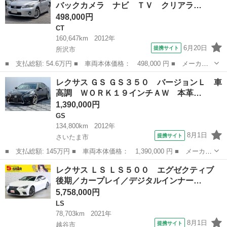
バックカメラ ナビ ＴＶ クリアラ…
ー ブラ...
498,000円
CT
160,647km
2012年
6月20日
提携サイト
所沢市
■ 支払総額: 54.6万円 ■ 車両本体価格： 498,000 円 ■ メーカー
名： レクサス ■ 車種名： ＣＴ ■ グレード名： ＣＴ２００
埼玉
所沢市
CT
レクサス ＧＳ ＧＳ３５０ バージョンＬ 車
ｈ バージョンＣ バックカメラ ナビ ＴＶ クリアランスソナ
高調 ＷＯＲＫ１９インチＡＷ 本革…
ー オートクルー...
1,390,000円
GS
134,800km
2012年
8月1日
提携サイト
さいたま市
■ 支払総額: 145万円 ■ 車両本体価格： 1,390,000 円 ■ メーカー
名： レクサス ■ 車種名： ＧＳ ■ グレード名： ＧＳ３５０
埼玉
さいたま市
GS
レクサス ＬＳ ＬＳ５００ エグゼクティブ
バージョンＬ 車高調 ＷＯＲＫ１９インチＡＷ 本革 サンルー
後期／カープレイ／デジタルインナー…
フ シートヒ...
5,758,000円
LS
78,703km
2021年
8月1日
提携サイト
越谷市