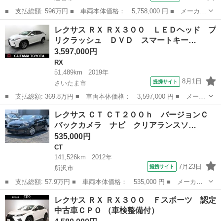
■ 支払総額: 596万円 ■ 車両本体価格： 5,758,000 円 ■ メーカー
名： レクサス ■ 車種名： ＬＳ ■ グレード名： ＬＳ５００
埼玉
越谷市
LS
レクサス ＲＸ ＲＸ３００ ＬＥＤヘッド プ
エグゼクティブ 後期／カープレイ／デジタルインナーミラー／黒革
リクラッシュ ＤＶＤ スマートキー…
電動エアシ...
3,597,000円
RX
51,489km
2019年
8月1日
提携サイト
さいたま市
■ 支払総額: 369.8万円 ■ 車両本体価格： 3,597,000 円 ■ メーカ
ー名： レクサス ■ 車種名： ＲＸ ■ グレード名： ＲＸ３０
埼玉
さいたま市
RX
レクサス ＣＴ ＣＴ２００ｈ バージョンＣ
０ ＬＥＤヘッド プリクラッシュ ＤＶＤ スマートキー パワー
バックカメラ ナビ クリアランスソ…
シート Ｅ...
535,000円
CT
141,526km
2012年
7月23日
提携サイト
所沢市
■ 支払総額: 57.9万円 ■ 車両本体価格： 535,000 円 ■ メーカー
名： レクサス ■ 車種名： ＣＴ ■ グレード名： ＣＴ２００
埼玉
所沢市
CT
レクサス ＲＸ ＲＸ３００ Ｆスポーツ 認定
ｈ バージョンＣ バックカメラ ナビ クリアランスソナー オー
中古車ＣＰＯ （車検整備付）
トクルーズコン...