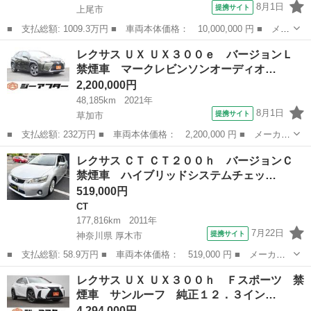
8月1日
提携サイト
上尾市
■ 支払総額: 1009.3万円 ■ 車両本体価格： 10,000,000 円 ■ メー
カー名： レクサス ■ 車種名： ＲＺ ■ グレード名： ＲＺ４５
埼玉
上尾市
レクサス
レクサス ＵＸ ＵＸ３００ｅ バージョンＬ
０ｅ Ｆスポーツパフォーマンス ＣＰＯ認定中古車 マークレビン
禁煙車 マークレビンソンオーディオ…
ソンプ...
2,200,000円
48,185km
2021年
8月1日
提携サイト
草加市
■ 支払総額: 232万円 ■ 車両本体価格： 2,200,000 円 ■ メーカー
名： レクサス ■ 車種名： ＵＸ ■ グレード名： ＵＸ３００
埼玉
草加市
レクサス
レクサス ＣＴ ＣＴ２００ｈ バージョンＣ
ｅ バージョンＬ 禁煙車 マークレビンソンオーディオ 純正１
禁煙車 ハイブリッドシステムチェッ…
０．３インチナ...
519,000円
CT
177,816km
2011年
7月22日
提携サイト
神奈川県 厚木市
■ 支払総額: 58.9万円 ■ 車両本体価格： 519,000 円 ■ メーカー
名： レクサス ■ 車種名： ＣＴ ■ グレード名： ＣＴ２００
神奈川
厚木市
CT
レクサス ＵＸ ＵＸ３００ｈ Ｆスポーツ 禁
ｈ バージョンＣ 禁煙車 ハイブリッドシステムチェック済 純正
煙車 サンルーフ 純正１２．３イン…
ナビ 地デジＴ...
4,294,000円