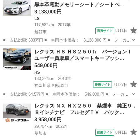
黒本革電動メモリーシート／シートベ…
プレイ ...
3,138,000円
LS
117,582km
2017年
8月1日
提携サイト
越谷市
■ 支払総額: 333万円 ■ 車両本体価格： 3,138,000 円 ■ メーカー
名： レクサス ■ 車種名： ＬＳ ■ グレード名： ＬＳ５００
埼玉
越谷市
LS
レクサス ＨＳ ＨＳ２５０ｈ バージョンＩ
ｈ Ｉパッケージ 黒本革電動メモリーシート／シートベンチレーシ
ユーザー買取車／スマートキープッシ…
ョン／３眼Ｌ...
549,000円
HS
130,324km
2010年
7月27日
提携サイト
神奈川県 相模原市
■ 支払総額: 64.5万円 ■ 車両本体価格： 549,000 円 ■ メーカー
名： レクサス ■ 車種名： ＨＳ ■ グレード名： ＨＳ２５０
神奈川
相模原市
HS
レクサス ＮＸ ＮＸ２５０ 禁煙車 純正９．
ｈ バージョンＩ ユーザー買取車／スマートキープッシュスタート
８インチナビ フルセグＴＶ バック…
／本革シート／...
3,958,000円
29,754km
2022年
8月1日
提携サイト
草加市