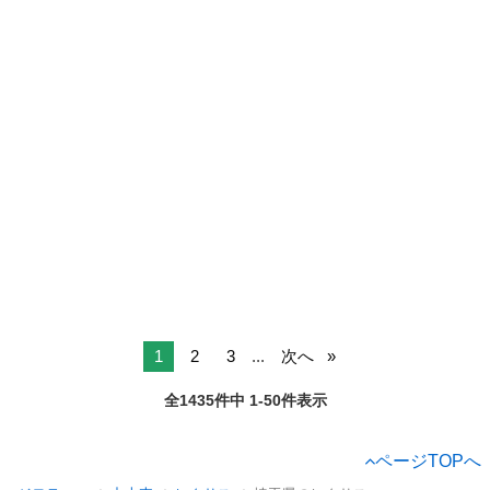
1
2
3
...
次へ
全1435件中 1-50件表示
ページTOPへ