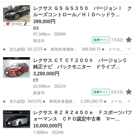
名： レクサス ■ 車種名： ＧＳ ■ グレード名： ＧＳ３００
埼玉
北足立郡
GS
レクサス ＧＳ ＧＳ３５０ バージョンＩ ク
ｈ 新品スピンドルグリル仕様フロントエアロ／パワーシート／クリ
ルーズコントロール／ＨＩＤヘッドラ…
アランスソナ...
399,000円
GS
87,048km
2009年
7月4日
提携サイト
熊谷市
■ 支払総額: 58.3万円 ■ 車両本体価格： 399,000 円 ■ メーカー
名： レクサス ■ 車種名： ＧＳ ■ グレード名： ＧＳ３５０
埼玉
熊谷市
GS
レクサス ＣＴ ＣＴ２００ｈ バージョンＣ
バージョンＩ クルーズコントロール／ＨＩＤヘッドランプ／ＡＦＳ
純正ナビ バックモニター ドライブ…
／オートライ...
3,280,000円
CT
10,690km
2021年
8月1日
提携サイト
新座市
■ 支払総額: 343万円 ■ 車両本体価格： 3,280,000 円 ■ メーカー
名： レクサス ■ 車種名： ＣＴ ■ グレード名： ＣＴ２００
埼玉
新座市
CT
レクサス ＲＺ ＲＺ４５０ｅ Ｆスポーツパフ
ｈ バージョンＣ 純正ナビ バックモニター ドライブレコーダ
ォーマンス ＣＰＯ認定中古車 マー…
ー 電動パワー...
10,000,000円
7,000km
2024年