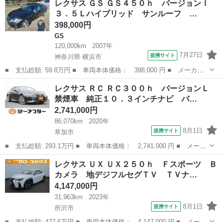
レクサス ＧＳ ＧＳ４５０ｈ バージョンＩ
０ Ｆスポーツモードブラック 禁煙 ムーンルーフ ＴＲＤエア
３．５Ｌハイブリッド サンルーフ …
ロ ３眼ＬＥ...
398,000円
GS
120,000km
2007年
7月27日
提携サイト
神奈川県 横浜市
■ 支払総額: 59.8万円 ■ 車両本体価格： 398,000 円 ■ メーカー
名： レクサス ■ 車種名： ＧＳ ■ グレード名： ＧＳ４５０
神奈川
横浜市
GS
レクサス ＲＣ ＲＣ３００ｈ バージョンＬ
ｈ バージョンＩ ３．５Ｌハイブリッド サンルーフ 純正２１４
禁煙車 純正１０．３インチナビ バ…
ブラックМ ２...
2,741,000円
86,070km
2020年
8月1日
提携サイト
草加市
■ 支払総額: 293.1万円 ■ 車両本体価格： 2,741,000 円 ■ メーカ
ー名： レクサス ■ 車種名： ＲＣ ■ グレード名： ＲＣ３００
埼玉
草加市
レクサス
レクサス ＵＸ ＵＸ２５０ｈ Ｆスポーツ Ｂ
ｈ バージョンＬ 禁煙車 純正１０．３インチナビ バックカメ
カメラ 地デジフルセグＴＶ ＴＶナ…
ラ フルセ...
4,147,000円
31,963km
2023年
8月1日
提携サイト
所沢市
■ 支払総額: 427.6万円 ■ 車両本体価格： 4,147,000 円 ■ メーカ