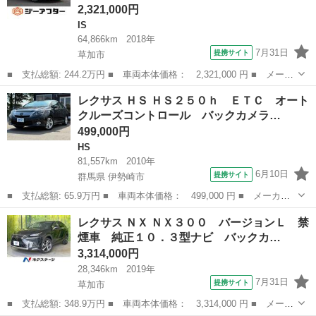
2,321,000円
IS
64,866km
2018年
7月31日
提携サイト
草加市
■ 支払総額: 244.2万円 ■ 車両本体価格： 2,321,000 円 ■ メーカ
ー名： レクサス ■ 車種名： ＩＳ ■ グレード名： ＩＳ３０
埼玉
草加市
IS
レクサス ＨＳ ＨＳ２５０ｈ ＥＴＣ オート
０ Ｆスポーツ 禁煙車 純正１０．３インチナビ バックカメラ
クルーズコントロール バックカメラ…
フルセグＴ...
499,000円
HS
81,557km
2010年
6月10日
提携サイト
群馬県 伊勢崎市
■ 支払総額: 65.9万円 ■ 車両本体価格： 499,000 円 ■ メーカー
名： レクサス ■ 車種名： ＨＳ ■ グレード名： ＨＳ２５０
群馬
伊勢崎市
HS
レクサス ＮＸ ＮＸ３００ バージョンＬ 禁
ｈ ＥＴＣ オートクルーズコントロール バックカメラ フロント
煙車 純正１０．３型ナビ バックカ…
カメラ ナビ ...
3,314,000円
28,346km
2019年
7月31日
提携サイト
草加市
■ 支払総額: 348.9万円 ■ 車両本体価格： 3,314,000 円 ■ メーカ