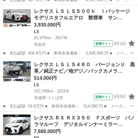
ー名： レクサス ■ 車種名： ＵＸ ■ グレード名： ＵＸ２５０
埼玉
所沢市
レクサス
レクサス ＬＳ ＬＳ５００ｈ Ｉパッケージ
ｈ Ｆスポーツ Ｂカメラ 地デジフルセグＴＶ ＴＶナビ ＬＥＤ
モデリスタフルエアロ 禁煙車 サン…
ライト ...
3,930,000円
LS
92,875km
2017年
8月1日
提携サイト
草加市
■ 支払総額: 406.8万円 ■ 車両本体価格： 3,930,000 円 ■ メーカ
ー名： レクサス ■ 車種名： ＬＳ ■ グレード名： ＬＳ５００
埼玉
草加市
LS
レクサス ＬＳ ＬＳ４６０ バージョンＵ 黒
ｈ Ｉパッケージ モデリスタフルエアロ 禁煙車 サンルーフ 純
革／純正ナビ／地デジ／バックカメラ…
正１２．...
514,000円
LS
153,789km
2011年
6月5日
提携サイト
茨城県 つくば市
■ 支払総額: 59.8万円 ■ 車両本体価格： 514,000 円 ■ メーカー
名： レクサス ■ 車種名： ＬＳ ■ グレード名： ＬＳ４６０
茨城
つくば市
LS
レクサス ＲＸ ＲＸ３５０ Ｆスポーツ パノ
バージョンＵ 黒革／純正ナビ／地デジ／バックカメラ／クルーズコ
ラマルーフ デジタルインナーミラー…
ントロール／...
7,680,000円