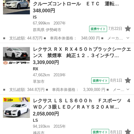
クルーズコントロール ＥＴＣ 運転…
いる間...
348,000円
IS
67,999km
2007年
7月22日
提携サイト
群馬県 伊勢崎市
■ 支払総額: 44.8万円 ■ 車両本体価格： 348,000 円 ■ メーカー
名： レクサス ■ 車種名： ＩＳ ■ グレード名： ＩＳ２５０
群馬
伊勢崎市
IS
レクサス ＲＸ ＲＸ４５０ｈブラックシークエ
オートエアコン クルーズコントロール ＥＴＣ 運転席エアバッ
ンス 禁煙車 純正１２．３インチワ…
グ イモビライ...
3,309,000円
RX
47,662km
2019年
8月1日
提携サイト
草加市
■ 支払総額: 344.8万円 ■ 車両本体価格： 3,309,000 円 ■ メーカ
ー名： レクサス ■ 車種名： ＲＸ ■ グレード名： ＲＸ４５０
埼玉
草加市
RX
レクサス ＬＳ ＬＳ６００ｈ Ｆスポーツ ４
ｈブラックシークエンス 禁煙車 純正１２．３インチワイドナビ
ＷＤ／３眼ＬＥＤ／ＲＡＹＳ２０ＡＷ…
フルセグ...
2,058,000円
LS
94,193km
2015年
8月1日
提携サイト
越谷市