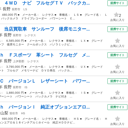
 ４ＷＤ ナビ フルセグＴＶ バックカ...
提携サイト
0年
長野
長野市
LS
 480,000 円 ■ メーカー名： レクサス ■ 車種名： ＬＳ ■ グレード名： Ｌ
2
バックカメラ ドライブレコーダー パワーシート Ｅ...
お気に入り
 当店買取車 サンルーフ 後席モニター...
提携サイト
8年
長野
長野市
レクサス
格： 6,585,000 円 ■ メーカー名： レクサス ■ 車種名： ＬＸ ■ グレード
フ 後席モニター クールボックス パノラミックビ...
お気に入り
ｈ Ｆスポーツ 革シート フルセグ メ...
提携サイト
2年
長野
上伊那郡
レクサス
格： 3,790,000 円 ■ メーカー名： レクサス ■ 車種名： ＵＸ ■ グレード
ト フルセグ メモリーナビ ＤＶＤ再生 バックカ...
お気に入り
Ｃ バージョンＬ レザーシート パワー...
提携サイト
9年
長野
長野市
IS
格： 1,880,000 円 ■ メーカー名： レクサス ■ 車種名： ＩＳ ■ グレード
ーシート パワーシート バックカメラ ナビ付き ...
お気に入り
ｈ バージョンＩ 純正オプションエアロ...
提携サイト
年
山梨
笛吹市
HS
 690,000 円 ■ メーカー名： レクサス ■ 車種名： ＨＳ ■ グレード名： Ｈ
ンエアロ＆１８インチアルミホイール 純正ＨＤＤナビ...
お気に入り