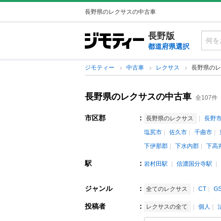
長野県のレクサスの中古車
長野版
都道府県選択
ジモティー
中古車
レクサス
長野県のレ
長野県のレクサスの中古車
全107件
市区郡
：
長野県のレクサス
長野
塩尻市
佐久市
千曲市
下伊那郡
下水内郡
下高
駅
：
岩村田駅
信濃国分寺駅
ジャンル
：
全てのレクサス
CT
G
投稿者
：
レクサスの全て
個人