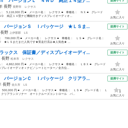
ｈ バージョンＬ ４ＷＤ 純正１４型ナ...
提携サイト
3年
長野
長野市
レクサス
格： 5,118,000 円 ■ メーカー名： レクサス ■ 車種名： ＮＸ ■ グレード
Ｄ 純正１４型ナビ機能付きディスプレイオーディオ...
お気に入り
 バージョンＳ Ｉパッケージ ★ＬＳま...
提携サイト
年
長野
上伊那郡
LS
格： 799,000 円 ■ メーカー名： レクサス ■ 車種名： ＬＳ ■ グレード名：
 ★ＬＳまだまだ人気です★実走行済み★人気色★ ...
お気に入り
ラックス 保証書／ディスプレイオーディ...
提携サイト
年
長野
松本市
レクサス
格： 4,862,000 円 ■ メーカー名： レクサス ■ 車種名： ＬＢＸ ■ グレード
プレイオーディオ＋ナビ／シートヒーター／全方位...
お気に入り
 バージョンＣ Ｉパッケージ クリアラ...
提携サイト
8年
長野
佐久市
LS
 500,000 円 ■ メーカー名： レクサス ■ 車種名： ＬＳ ■ グレード名： Ｌ
1
クリアランスソナー オートクルーズコントロール バ...
お気に入り