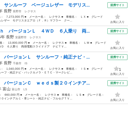
 サンルーフ ベージュレザー モデリス...
提携サイト
9年
長野
長野市
レクサス
格： 7,273,000 円 ■ メーカー名： レクサス ■ 車種名： ＬＸ ■ グレード
レザー モデリスタエアロ（Ｆ．Ｒ）マフラー クー...
お気に入り
ｈ バージョンＬ ４ＷＤ ６人乗り 両...
提携サイト
25年
長野
安曇野市
レクサス
価格： 13,800,000 円 ■ メーカー名： レクサス ■ 車種名： ＬＭ ■ グレード
Ｄ ６人乗り 両側電動スライドドア ナビＴＶ...
お気に入り
 バージョンＬ サンルーフ・純正ナビ・...
提携サイト
9年
長野
千曲市
IS
格： 1,040,000 円 ■ メーカー名： レクサス ■ 車種名： ＩＳ ■ グレード
1
ーフ・純正ナビ・バックカメラ・ＥＴＣ・マークレビ...
お気に入り
 バージョンＣ ｗｅｄｓ製２０インチア...
提携サイト
7年
富山
富山市
LS
格： 660,000 円 ■ メーカー名： レクサス ■ 車種名： ＬＳ ■ グレード名：
０インチアルミ・革シート・純正ナビ・フルセグＴＶ...
お気に入り