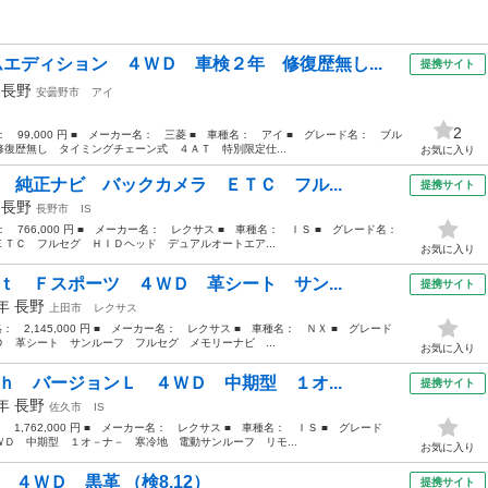
ムエディション ４ＷＤ 車検２年 修復歴無し...
提携サイト
年
長野
安曇野市
アイ
2
格： 99,000 円 ■ メーカー名： 三菱 ■ 車種名： アイ ■ グレード名： ブル
復歴無し タイミングチェーン式 ４ＡＴ 特別限定仕...
お気に入り
 純正ナビ バックカメラ ＥＴＣ フル...
提携サイト
年
長野
長野市
IS
格： 766,000 円 ■ メーカー名： レクサス ■ 車種名： ＩＳ ■ グレード名：
ＴＣ フルセグ ＨＩＤヘッド デュアルオートエア...
お気に入り
ｔ Ｆスポーツ ４ＷＤ 革シート サン...
提携サイト
5年
長野
上田市
レクサス
格： 2,145,000 円 ■ メーカー名： レクサス ■ 車種名： ＮＸ ■ グレード
 革シート サンルーフ フルセグ メモリーナビ ...
お気に入り
ｈ バージョンＬ ４ＷＤ 中期型 １オ...
提携サイト
6年
長野
佐久市
IS
： 1,762,000 円 ■ メーカー名： レクサス ■ 車種名： ＩＳ ■ グレード
Ｄ 中期型 １オ－ナ－ 寒冷地 電動サンルーフ リモ...
お気に入り
 ４ＷＤ 黒革 （検8.12）
提携サイト