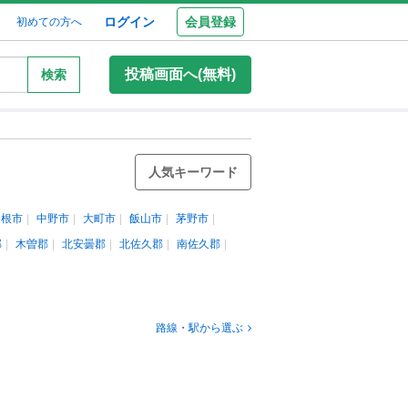
ログイン
会員登録
初めての方へ
投稿画面へ(無料)
検索
人気キーワード
ヶ根市
中野市
大町市
飯山市
茅野市
郡
木曽郡
北安曇郡
北佐久郡
南佐久郡
路線・駅から選ぶ