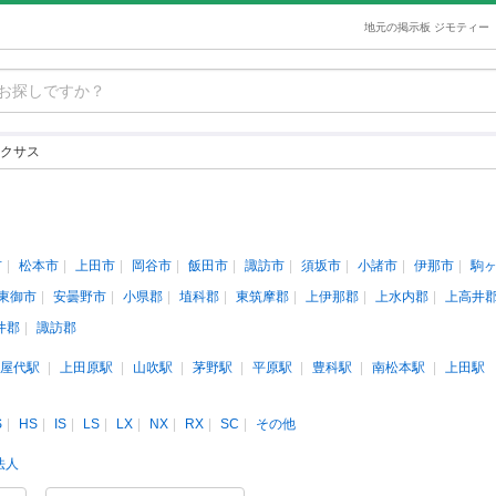
地元の掲示板 ジモティー
クサス
市
松本市
上田市
岡谷市
飯田市
諏訪市
須坂市
小諸市
伊那市
駒
東御市
安曇野市
小県郡
埴科郡
東筑摩郡
上伊那郡
上水内郡
上高井
井郡
諏訪郡
屋代駅
上田原駅
山吹駅
茅野駅
平原駅
豊科駅
南松本駅
上田駅
S
HS
IS
LS
LX
NX
RX
SC
その他
法人