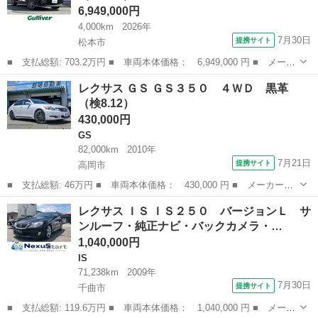
6,949,000円
4,000km
2026年
7月30日
提携サイト
松本市
■ 支払総額: 703.2万円 ■ 車両本体価格： 6,949,000 円 ■ メーカ
ー名： レクサス ■ 車種名： ＮＸ ■ グレード名： ＮＸ３５０
長野
松本市
レクサス
レクサス ＧＳ ＧＳ３５０ ４ＷＤ 黒革
ｈ Ｆスポーツ ■ 排気量： 2500cc ■ ドア枚数： 5D ■ ...
（検8.12）
430,000円
GS
82,000km
2010年
7月21日
提携サイト
高岡市
■ 支払総額: 46万円 ■ 車両本体価格： 430,000 円 ■ メーカー
名： レクサス ■ 車種名： ＧＳ ■ グレード名： ＧＳ３５０
富山
高岡市
GS
レクサス ＩＳ ＩＳ２５０ バージョンＬ サ
４ＷＤ 黒革 ■ 排気量： 3500cc ■ ドア枚数： 4D ■ ミッショ
ンルーフ・純正ナビ・バックカメラ・…
ン...
1,040,000円
IS
71,238km
2009年
7月30日
提携サイト
千曲市
■ 支払総額: 119.6万円 ■ 車両本体価格： 1,040,000 円 ■ メーカ