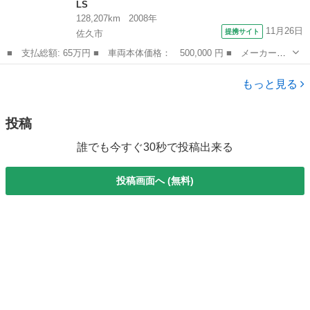
LS
128,207km
2008年
11月26日
提携サイト
佐久市
■ 支払総額: 65万円 ■ 車両本体価格： 500,000 円 ■ メーカー
名： レクサス ■ 車種名： ＬＳ ■ グレード名： ＬＳ４６０
長野
佐久市
LS
バージョンＣ Ｉパッケージ クリアランスソナー オートクルーズ
もっと見る
コントロール バ...
投稿
誰でも今すぐ30秒で投稿出来る
投稿画面へ (無料)