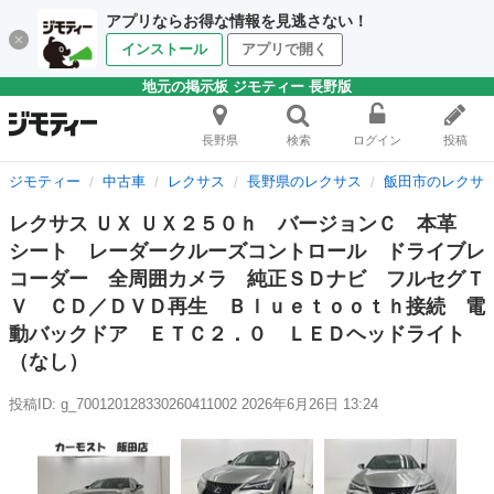
アプリならお得な情報を見逃さない！
インストール
アプリで開く
地元の掲示板 ジモティー 長野版
長野県
検索
ログイン
投稿
ジモティー
中古車
レクサス
長野県のレクサス
飯田市のレクサ
レクサス ＵＸ ＵＸ２５０ｈ バージョンＣ 本革
シート レーダークルーズコントロール ドライブレ
コーダー 全周囲カメラ 純正ＳＤナビ フルセグＴ
Ｖ ＣＤ／ＤＶＤ再生 Ｂｌｕｅｔｏｏｔｈ接続 電
動バックドア ＥＴＣ２．０ ＬＥＤヘッドライト
（なし）
投稿ID: g_700120128330260411002
2026年6月26日 13:24