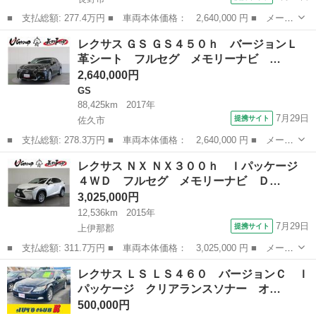
■ 支払総額: 277.4万円 ■ 車両本体価格： 2,640,000 円 ■ メーカ
ー名： レクサス ■ 車種名： ＵＸ ■ グレード名： ＵＸ２０
長野
長野市
レクサス
レクサス ＧＳ ＧＳ４５０ｈ バージョンＬ
０ フルセグ メモリーナビ ミュージックプレイヤー接続可 バッ
革シート フルセグ メモリーナビ …
クカメラ ...
2,640,000円
GS
88,425km
2017年
7月29日
提携サイト
佐久市
■ 支払総額: 278.3万円 ■ 車両本体価格： 2,640,000 円 ■ メーカ
ー名： レクサス ■ 車種名： ＧＳ ■ グレード名： ＧＳ４５０
長野
佐久市
GS
レクサス ＮＸ ＮＸ３００ｈ Ｉパッケージ
ｈ バージョンＬ 革シート フルセグ メモリーナビ ＤＶＤ再
４ＷＤ フルセグ メモリーナビ Ｄ…
生 ミュー...
3,025,000円
12,536km
2015年
7月29日
提携サイト
上伊那郡
■ 支払総額: 311.7万円 ■ 車両本体価格： 3,025,000 円 ■ メーカ
ー名： レクサス ■ 車種名： ＮＸ ■ グレード名： ＮＸ３００
長野
上伊那郡
レクサス
レクサス ＬＳ ＬＳ４６０ バージョンＣ Ｉ
ｈ Ｉパッケージ ４ＷＤ フルセグ メモリーナビ ＤＶＤ再生
パッケージ クリアランスソナー オ…
ミュージ...
500,000円