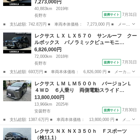
7,273,000円
40,883km
2019年
7月31日
提携サイト
長野市
■ 支払総額: 742.8万円 ■ 車両本体価格： 7,273,000 円 ■ メーカ
ー名： レクサス ■ 車種名： ＬＸ ■ グレード名： ＬＸ５７
長野
長野市
レクサス
レクサス ＬＸ ＬＸ５７０ サンルーフ クー
０ サンルーフ ベージュレザー モデリスタエアロ（Ｆ．Ｒ）マフ
ルボックス パノラミックビューモニ…
ラー クー...
6,826,000円
72,000km
2018年
7月31日
提携サイト
長野市
■ 支払総額: 693万円 ■ 車両本体価格： 6,826,000 円 ■ メーカー
名： レクサス ■ 車種名： ＬＸ ■ グレード名： ＬＸ５７０
長野
長野市
レクサス
レクサス ＬＭ ＬＭ５００ｈ バージョンＬ
サンルーフ クールボックス パノラミックビューモニター ＨＵ
４ＷＤ ６人乗り 両側電動スライド…
Ｄ ベンチレ...
13,800,000円
13,966km
2025年
7月30日
提携サイト
安曇野市
■ 支払総額: 1387.6万円 ■ 車両本体価格： 13,800,000 円 ■ メー
カー名： レクサス ■ 車種名： ＬＭ ■ グレード名： ＬＭ５０
長野
安曇野市
レクサス
レクサス ＮＸ ＮＸ３５０ｈ Ｆスポーツ
０ｈ バージョンＬ ４ＷＤ ６人乗り 両側電動スライドドア ナ
（検11.1）
ビＴＶ...