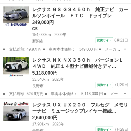
ー名： レクサス ■ 車種名： ＮＸ ■ グレード名： ＮＸ２００
長野
上伊那郡
レクサス
レクサス ＧＳ ＧＳ４５０ｈ 純正ナビ カー
ｔ Ｉパッケージ フルセグ メモリーナビ ＤＶＤ再生 ミュージ
ルソンホイール ＥＴＣ ドライブレ…
ックプレ...
349,000円
GS
154,000km
2009年
6月21日
提携サイト
新潟市
■ 支払総額: 49.9万円 ■ 車両本体価格： 349,000 円 ■ メーカー
名： レクサス ■ 車種名： ＧＳ ■ グレード名： ＧＳ４５０
新潟
新潟市
GS
レクサス ＮＸ ＮＸ３５０ｈ バージョンＬ
ｈ 純正ナビ カールソンホイール ＥＴＣ ドライブレコーダー
４ＷＤ 純正１４型ナビ機能付きディ…
バックカメラ ...
5,118,000円
33,540km
2023年
7月29日
提携サイト
長野市
■ 支払総額: 524.9万円 ■ 車両本体価格： 5,118,000 円 ■ メーカ
ー名： レクサス ■ 車種名： ＮＸ ■ グレード名： ＮＸ３５０
長野
長野市
レクサス
レクサス ＵＸ ＵＸ２００ フルセグ メモリ
ｈ バージョンＬ ４ＷＤ 純正１４型ナビ機能付きディスプレイオ
ーナビ ミュージックプレイヤー接続…
ーディオ...
2,640,000円
17,901km
2023年
7月29日
提携サイト
長野市