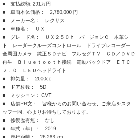
■ 支払総額: 291万円
■ 車両本体価格： 2,780,000 円
■ メーカー名： レクサス
■ 車種名： ＵＸ
■ グレード名： ＵＸ２５０ｈ バージョンＣ 本革シー
ト レーダークルーズコントロール ドライブレコーダー
全周囲カメラ 純正ＳＤナビ フルセグＴＶ ＣＤ／ＤＶＤ
再生 Ｂｌｕｅｔｏｏｔｈ接続 電動バックドア ＥＴＣ
２．０ ＬＥＤヘッドライト
■ 排気量： 2000cc
■ ドア枚数： 5D
■ ミッション： CVT
■ 店舗PR文： 皆様からのお問い合わせ、ご来店をスタ
ッフ一同、心よりお待ちしております。
■ 修復歴有無： なし
■ 年式（年）： 2019
■ 走行距離： 26,263 km