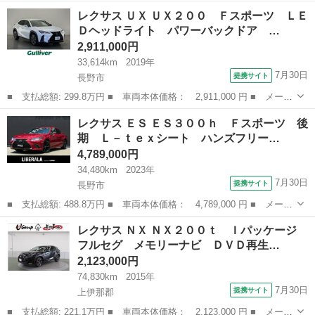
ー名： レクサス ■ 車種名： ＩＳ ■ グレード名： ＩＳ２５
長野
千曲市
IS
レクサス ＵＸ ＵＸ２００ Ｆスポーツ ＬＥ
０ バージョンＬ サンルーフ・純正ナビ・バックカメラ・ＥＴＣ・
Ｄヘッドライト パワーバックドア …
マークレビ...
2,911,000円
33,614km
2019年
7月30日
提携サイト
長野市
■ 支払総額: 299.8万円 ■ 車両本体価格： 2,911,000 円 ■ メーカ
ー名： レクサス ■ 車種名： ＵＸ ■ グレード名： ＵＸ２０
長野
長野市
レクサス
レクサス ＥＳ ＥＳ３００ｈ Ｆスポーツ 後
０ Ｆスポーツ ＬＥＤヘッドライト パワーバックドア ＢＳＭ
期 Ｌ－ｔｅｘシート ハンズフリー…
純正ナビ ...
4,789,000円
34,480km
2023年
7月30日
提携サイト
長野市
■ 支払総額: 488.8万円 ■ 車両本体価格： 4,789,000 円 ■ メーカ
ー名： レクサス ■ 車種名： ＥＳ ■ グレード名： ＥＳ３００
長野
長野市
レクサス
レクサス ＮＸ ＮＸ２００ｔ Ｉパッケージ
ｈ Ｆスポーツ 後期 Ｌ－ｔｅｘシート ハンズフリーパワートラ
フルセグ メモリーナビ ＤＶＤ再生…
ンクリッ...
2,123,000円
74,830km
2015年
7月30日
提携サイト
上伊那郡
■ 支払総額: 221.1万円 ■ 車両本体価格： 2,123,000 円 ■ メーカ