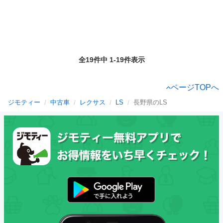
全19件中 1-19件表示
ページTOPへ
ジモティー
中古車
レクサス
LS
長野県のLS