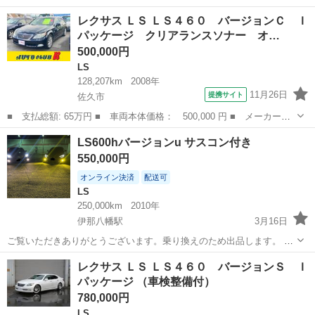
名： レクサス ■ 車種名： ＬＳ ■ グレード名： ＬＳ４６０
富山
富山市
LS
レクサス ＬＳ ＬＳ４６０ バージョンＣ Ｉ
バージョンＣ ｗｅｄｓ製２０インチアルミ・革シート・純正ナビ・
パッケージ クリアランスソナー オ…
フルセグＴＶ...
500,000円
LS
128,207km
2008年
11月26日
提携サイト
佐久市
■ 支払総額: 65万円 ■ 車両本体価格： 500,000 円 ■ メーカー
名： レクサス ■ 車種名： ＬＳ ■ グレード名： ＬＳ４６０
長野
佐久市
LS
LS600hバージョンu サスコン付き
バージョンＣ Ｉパッケージ クリアランスソナー オートクルーズ
550,000円
コントロール バ...
オンライン決済
配送可
LS
250,000km
2010年
伊那八幡駅
3月16日
ご覧いただきありがとうございます。乗り換えのため出品します。 即
購入はできません。 大きな傷や凹みはございません、年式の割には綺
長野
飯田市
伊那八幡駅
LS
サスコン
レクサス ＬＳ ＬＳ４６０ バージョンＳ Ｉ
麗な方だと思います。 内装も綺麗だと思われますが運転席の背もたれ
パッケージ （車検整備付）
小さなシート破れあります。 サス...
780,000円
LS