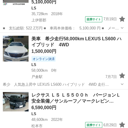
5,100,000円
LS
35,728km
2018年
7月19日
提携サイト
上伊那郡
■ 支払総額: 522.2万円 ■ 車両本体価格： 5,100,000 円 ■ メーカ
ー名： レクサス ■ 車種名： ＬＳ ■ グレード名： ＬＳ５００
長野
上伊那郡
LS
美車 希少走行58,000km LEXUS LS600 ハ
ｈ バージョンＬ 革シート サンルーフ ４ＷＤ メモリーナビ
イブリッド 4WD
ＤＶＤ再...
1,500,000円
オンライン決済
LS
58,000km
0年
戸倉駅
7月7日
希少 人気急上昇中 LEXUS LS600 ハイブリッド 4WD 走行
58,000km 一時抹消済み 車検取得可能
長野
千曲市
戸倉駅
LS
LEXUS
レクサス ＬＳ ＬＳ５００ｈ バージョンＬ
安全装備／サンルーフ／マークレビン…
6,590,000円
LS
48,600km
2022年
6月29日
提携サイト
松本市