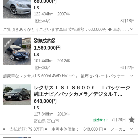
680,000円
LS
122,404km
2007年
北松本駅
8月18日
ご覧頂きありがとうございます🙏🏻 支払総額：680.000円 ◆ 車名：レ
クサス LS460 ◆グレード：バージョンU Iパッケージ ◆ 年式：H18 ◆
長野
松本市
北松本駅
LS
本革
🎖御成約🎖
距離：122404km ◆ 色：シルバー ◆ 車検：なし ◆装...
1,560,000円
LS
101,440km
2012年
北松本駅
6月22日
超豪華なレクサスLS 600hl 4WD HV ✨*:.｡. 後席セパレートパッケー
ジ.｡.:*✨ ・運転装備仕様はフル装備❕ ・全席シートヒーター・クーラー
長野
松本市
北松本駅
LS
本革
レクサス ＬＳ ＬＳ６００ｈ Ｉパッケージ
・後席フリップダウン(後席用CD／DVD、リモコン、🎧付) ・サ...
純正ナビ／バックカメラ／デジタルＴ…
648,000円
LS
127,848km
2010年
7月28日
提携サイト
富山県 富山市
■ 支払総額: 79.8万円 ■ 車両本体価格： 648,000 円 ■ メーカー
名： レクサス ■ 車種名： ＬＳ ■ グレード名： ＬＳ６００
富山
富山市
LS