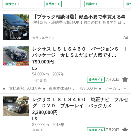
ートキー＆プッシュ
Ｃ ＨＩＤヘッドラ
ク
提携サイト
提携サイト
提携サイト
提
スタート Ｐシー
イト オートライ
Ｖ
ト クルコン コー
ト クルーズコント
ル
【ブラック相談可🙆】頭金不要で車買える🚘
ナーセンサー サン
ロール エンジンス
シ
他社落ち・滞納歴も相談OK！独自の自社審査で即日解
ルーフ （検10.3）
ターター スマート
ー
決✨
キー オートエアコ
ー
ン （車検整備付）
ミ
Ad
カラフルライン
ス
ト
レクサス ＬＳ ＬＳ４６０ バージョンＳ Ｉ
パッケージ ★ＬＳまだまだ人気です…
799,000円
LS
54,000km
2007年
7月31日
提携サイト
上伊那郡
■ 支払総額: 93.3万円 ■ 車両本体価格： 799,000 円 ■ メーカー
名： レクサス ■ 車種名： ＬＳ ■ グレード名： ＬＳ４６０
長野
上伊那郡
LS
レクサス ＬＳ ＬＳ４６０ 純正ナビ フルセ
バージョンＳ Ｉパッケージ ★ＬＳまだまだ人気です★実走行済み
グ ＤＶＤ ブルーレイ バックカメ…
★人気色★ ...
2,380,000円
LS
37,000km
2015年
7月29日
提携サイト