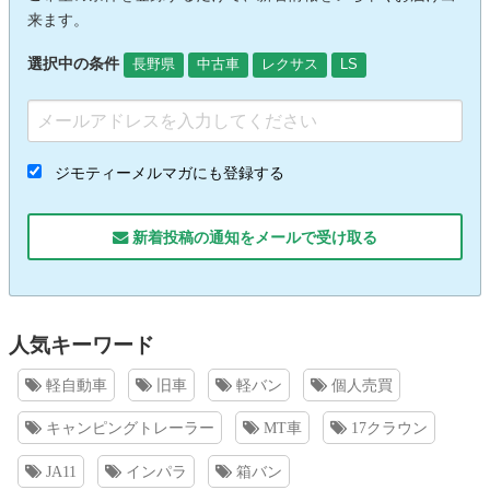
来ます。
選択中の条件
長野県
中古車
レクサス
LS
ジモティーメルマガにも登録する
新着投稿の通知をメールで受け取る
人気キーワード
軽自動車
旧車
軽バン
個人売買
キャンピングトレーラー
MT車
17クラウン
JA11
インパラ
箱バン