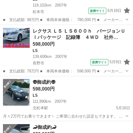
119,102km
2007年
6月18日
提携サイト
松本市
■ 支払総額: 98万円 ■ 車両本体価格： 780,000 円 ■ メーカー
名： レクサス ■ 車種名： ＬＳ ■ グレード名： ＬＳ４６０
長野
松本市
LS
レクサス ＬＳ ＬＳ６００ｈ バージョンＵ
バージョンＳ Ｉパッケージ ■ 排気量： 4600cc ■ ドア枚数：
Ｉパッケージ 記録簿 ４ＷＤ 社外…
4D ...
598,000円
LS
139,600km
2007年
5月9日
提携サイト
長野市
■ 支払総額: 79万円 ■ 車両本体価格： 598,000 円 ■ メーカー
名： レクサス ■ 車種名： ＬＳ ■ グレード名： ＬＳ６００
長野
長野市
LS
👽御成約👽
ｈ バージョンＵ Ｉパッケージ 記録簿 ４ＷＤ 社外アルミ 純
598,000円
正ナビ フルセグＴ...
LS
111,890km
2007年
北松本駅
5月16日
月々2万円でお乗りできます✨️ ご希望に合わせた設定もできます。 ※
ローン審査必要です。 ◆ 車名：レクサス LS460 バージョンC ◆ 年
長野
松本市
北松本駅
LS
ベージュ
🦂御成約🦂
式：H19 ◆ 距離：111890km ◆ 色：クロ ◆ 車検：R6年11月8日...