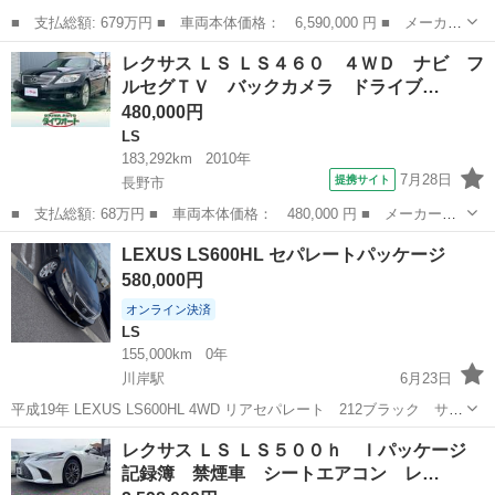
■ 支払総額: 679万円 ■ 車両本体価格： 6,590,000 円 ■ メーカー
名： レクサス ■ 車種名： ＬＳ ■ グレード名： ＬＳ５００
長野
松本市
LS
レクサス ＬＳ ＬＳ４６０ ４ＷＤ ナビ フ
ｈ バージョンＬ 安全装備／サンルーフ／マークレビンソン／シー
ルセグＴＶ バックカメラ ドライブ…
トヒーター／...
480,000円
LS
183,292km
2010年
7月28日
提携サイト
長野市
■ 支払総額: 68万円 ■ 車両本体価格： 480,000 円 ■ メーカー
名： レクサス ■ 車種名： ＬＳ ■ グレード名： ＬＳ４６０
長野
長野市
LS
LEXUS LS600HL セパレートパッケージ
４ＷＤ ナビ フルセグＴＶ バックカメラ ドライブレコーダー
580,000円
パワーシート Ｅ...
オンライン決済
LS
155,000km
0年
川岸駅
6月23日
平成19年 LEXUS LS600HL 4WD リアセパレート 212ブラック サン
ルーフ コーナーポール フロント、リアハーフスポイラ付き トラ
長野
岡谷市
川岸駅
LS
レクサス ＬＳ ＬＳ５００ｈ Ｉパッケージ
ンクスポイラ 155000キロ エアサスコントローラー 車検切れ
記録簿 禁煙車 シートエアコン レ…
本気で...