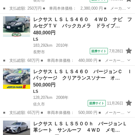
長野市
■ 支払総額: 250万円 ■ 車両本体価格： 2,380,000 円 ■ メーカー
名： レクサス ■ 車種名： ＬＳ ■ グレード名： ＬＳ４６０
長野
長野市
LS
レクサス ＬＳ ＬＳ４６０ ４ＷＤ ナビ フ
純正ナビ フルセグ ＤＶＤ ブルーレイ バックカメラ ＥＴＣ
ルセグＴＶ バックカメラ ドライブ…
イモビライ...
480,000円
LS
183,292km
2010年
7月28日
提携サイト
長野市
■ 支払総額: 68万円 ■ 車両本体価格： 480,000 円 ■ メーカー
名： レクサス ■ 車種名： ＬＳ ■ グレード名： ＬＳ４６０
長野
長野市
LS
レクサス ＬＳ ＬＳ４６０ バージョンＣ Ｉ
４ＷＤ ナビ フルセグＴＶ バックカメラ ドライブレコーダー
パッケージ クリアランスソナー オ…
パワーシート Ｅ...
500,000円
LS
128,207km
2008年
11月26日
提携サイト
佐久市
■ 支払総額: 65万円 ■ 車両本体価格： 500,000 円 ■ メーカー
名： レクサス ■ 車種名： ＬＳ ■ グレード名： ＬＳ４６０
長野
佐久市
LS
レクサス ＬＳ ＬＳ５００ｈ バージョンＬ
バージョンＣ Ｉパッケージ クリアランスソナー オートクルーズ
革シート サンルーフ ４ＷＤ メモ…
コントロール バ...