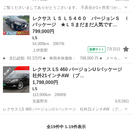
ご覧くださいましてありがとうございます。 不具合が1ヶ所見つかり
ました。 先日現車確認を終えた後、有料駐車場に入る際にドアミラー
長野
長野市
川中島駅
LS
ハイブリッド
レクサス ＬＳ ＬＳ４６０ バージョンＳ Ｉ
をたたもうとしたところ、作動しませんでした。 当然修理が必要にな
パッケージ ★ＬＳまだまだ人気です…
りますので、価格値下げ...
799,000円
LS
54,000km
2007年
7月31日
提携サイト
上伊那郡
■ 支払総額: 93.3万円 ■ 車両本体価格： 799,000 円 ■ メーカー
名： レクサス ■ 車種名： ＬＳ ■ グレード名： ＬＳ４６０
長野
上伊那郡
LS
レクサス LS 460 バージョンU Iパッケージ
バージョンＳ Ｉパッケージ ★ＬＳまだまだ人気です★実走行済み
社外21インチAW （ブ…
★人気色★ ...
1,798,000円
LS
113,000km
2008年
安曇野市
6月29日
レクサス LS 460 バージョンU Iパッケージ 社外21インチAW （ブラ
ック） セダン 本体価格 1,798,000円 年式(初度登録年):2008(H20) 走行
長野
安曇野市
LS
セダン
距離:11.3万km 修復歴:なし リサイクル...
全19件中 1-19件表示