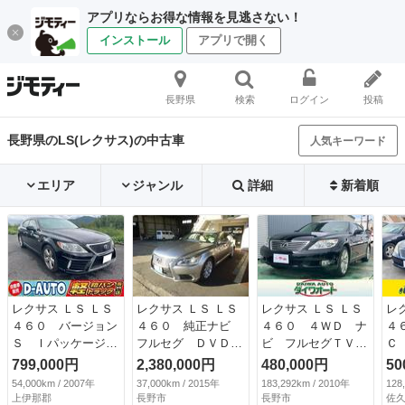
アプリならお得な情報を見逃さない！
インストール
アプリで開く
長野県
検索
ログイン
投稿
長野県のLS(レクサス)の中古車
人気キーワード
エリア
ジャンル
詳細
新着順
レクサス ＬＳ ＬＳ
レクサス ＬＳ ＬＳ
レクサス ＬＳ ＬＳ
レ
４６０ バージョン
４６０ 純正ナビ
４６０ ４ＷＤ ナ
４
Ｓ Ｉパッケージ
フルセグ ＤＶＤ
ビ フルセグＴＶ
Ｃ
★ＬＳまだまだ人気
ブルーレイ バック
バックカメラ ドラ
ク
799,000円
2,380,000円
480,000円
50
です★実走行済み★
カメラ ＥＴＣ イ
イブレコーダー パ
ー
54,000km / 2007年
37,000km / 2015年
183,292km / 2010年
128
人気色★ （検9.10）
モビライザー スマ
ワーシート ＥＴ
コ
上伊那郡
長野市
長野市
佐