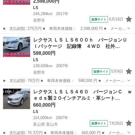
2,598,000円
LS
244,294km
2017年
6月14日
提携サイト
長野市
■ 支払総額: 275万円 ■ 車両本体価格： 2,598,000 円 ■ メーカー
名： レクサス ■ 車種名： ＬＳ ■ グレード名： ＬＳ５００
長野
長野市
LS
レクサス ＬＳ ＬＳ６００ｈ バージョンＵ
ｈ Ｉパッケージ 記録簿 禁煙車 シートエアコン レーンアシス
Ｉパッケージ 記録簿 ４ＷＤ 社外…
ト オートラ...
598,000円
LS
139,600km
2007年
5月9日
提携サイト
長野市
■ 支払総額: 79万円 ■ 車両本体価格： 598,000 円 ■ メーカー
名： レクサス ■ 車種名： ＬＳ ■ グレード名： ＬＳ６００
長野
長野市
LS
レクサス ＬＳ ＬＳ４６０ バージョンＣ ｗ
ｈ バージョンＵ Ｉパッケージ 記録簿 ４ＷＤ 社外アルミ 純
ｅｄｓ製２０インチアルミ・革シート…
正ナビ フルセグＴ...
660,000円
LS
114,000km
2007年
7月26日
提携サイト
富山県 富山市
■ 支払総額: 76.3万円 ■ 車両本体価格： 660,000 円 ■ メーカー