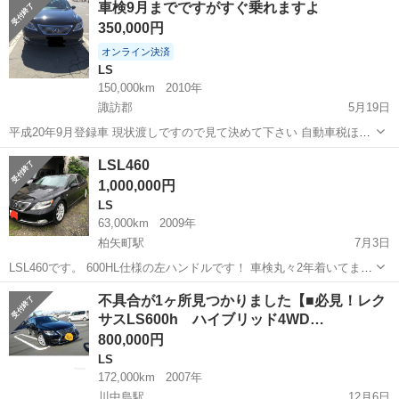
車検9月までですがすぐ乗れますよ
ｈ Ｉパッケージ 純正ナビ／バックカメラ／デジタルＴＶ／サンル
350,000円
ーフ／ベンチレ...
オンライン決済
LS
150,000km
2010年
諏訪郡
5月19日
平成20年9月登録車 現状渡しですので見て決めて下さい 自動車税ほま
だ未納ですので、名義変更と税金がプラスとなります 皮の色はア
長野
諏訪郡
LS
税金
LSL460
イボリーです。足回りフロントは前回の車検で交換しました。現在は
1,000,000円
スタッドレスが古いので履き潰し...
LS
63,000km
2009年
柏矢町駅
7月3日
LSL460です。 600HL仕様の左ハンドルです！ 車検丸々2年着いてま
す！ 不具合は特にありません。 走行は38,000マイルです。 少し距離
長野
安曇野市
柏矢町駅
LS
左ハンドル
不具合が1ヶ所見つかりました【■必見！レク
は伸びると思います。 気になればよろしくお願いします。 ローン組め
サスLS600h ハイブリッド4WD…
ます...
800,000円
LS
172,000km
2007年
川中島駅
12月6日