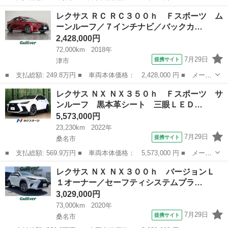
名： レクサス ■ 車種名： ＨＳ ■ グレード名： ＨＳ２５０
愛知
岡崎市
HS
レクサス ＲＣ ＲＣ３００ｈ Ｆスポーツ ム
ｈ 禁煙 ナビＴＶ サンルーフ バックカメラ ＥＴＣ クルーズ
ーンルーフ／７インチナビ／バックカ…
コントロール ...
2,428,000円
72,000km
2018年
7月29日
提携サイト
津市
■ 支払総額: 249.8万円 ■ 車両本体価格： 2,428,000 円 ■ メーカ
ー名： レクサス ■ 車種名： ＲＣ ■ グレード名： ＲＣ３００
三重
津市
レクサス
レクサス ＮＸ ＮＸ３５０ｈ Ｆスポーツ サ
ｈ Ｆスポーツ ムーンルーフ／７インチナビ／バックカメラ／ドラ
ンルーフ 黒本革シート 三眼ＬＥＤ…
イブレコ...
5,573,000円
23,230km
2022年
7月29日
提携サイト
桑名市
■ 支払総額: 569.9万円 ■ 車両本体価格： 5,573,000 円 ■ メーカ
ー名： レクサス ■ 車種名： ＮＸ ■ グレード名： ＮＸ３５０
三重
桑名市
レクサス
レクサス ＮＸ ＮＸ３００ｈ バージョンＬ
ｈ Ｆスポーツ サンルーフ 黒本革シート 三眼ＬＥＤヘッドライ
１オーナー／セーフティシステムプラ…
ト オレ...
3,029,000円
73,000km
2020年
7月29日
提携サイト
桑名市