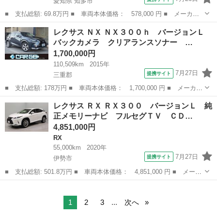
愛知県 知多市
■ 支払総額: 69.8万円 ■ 車両本体価格： 578,000 円 ■ メーカー
名： レクサス ■ 車種名： ＬＳ ■ グレード名： ＬＳ４６０
愛知
知多市
LS
レクサス ＮＸ ＮＸ３００ｈ バージョンＬ
純正アルミホイール エアサスペンション Ｂｌｕｅｔｏｏｔｈ バ
バックカメラ クリアランスソナー …
ックカメラ ...
1,700,000円
110,509km
2015年
7月27日
提携サイト
三重郡
■ 支払総額: 178万円 ■ 車両本体価格： 1,700,000 円 ■ メーカー
名： レクサス ■ 車種名： ＮＸ ■ グレード名： ＮＸ３００
三重
三重郡
レクサス
レクサス ＲＸ ＲＸ３００ バージョンＬ 純
ｈ バージョンＬ バックカメラ クリアランスソナー オートクル
正メモリーナビ フルセグＴＶ ＣＤ…
ーズコントロ...
4,851,000円
RX
55,000km
2020年
7月27日
提携サイト
伊勢市
■ 支払総額: 501.8万円 ■ 車両本体価格： 4,851,000 円 ■ メーカ
ー名： レクサス ■ 車種名： ＲＸ ■ グレード名： ＲＸ３０
三重
伊勢市
RX
０ バージョンＬ 純正メモリーナビ フルセグＴＶ ＣＤ ＳＤ
ＤＶＤ再生...
1
2
3
...
次へ