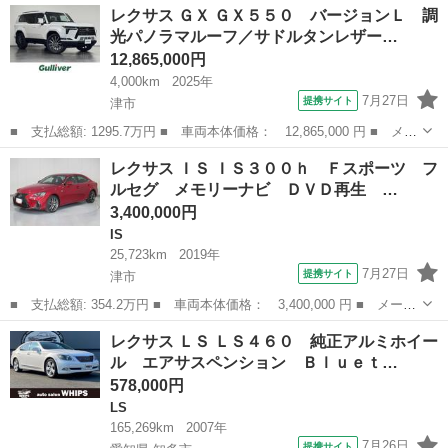
三重
三重郡
IS
レクサス ＧＸ ＧＸ５５０ バージョンＬ 調
ｈ ＥＴＣ クリアランスソナー オートクルーズコントロール バ
光パノラマルーフ／サドルタンレザー…
ックカメラ ...
12,865,000円
4,000km
2025年
7月27日
提携サイト
津市
■ 支払総額: 1295.7万円 ■ 車両本体価格： 12,865,000 円 ■ メー
カー名： レクサス ■ 車種名： ＧＸ ■ グレード名： ＧＸ５５
三重
津市
レクサス
レクサス ＩＳ ＩＳ３００ｈ Ｆスポーツ フ
０ バージョンＬ 調光パノラマルーフ／サドルタンレザー／１４イ
ルセグ メモリーナビ ＤＶＤ再生 …
ンチナ...
3,400,000円
IS
25,723km
2019年
7月27日
提携サイト
津市
■ 支払総額: 354.2万円 ■ 車両本体価格： 3,400,000 円 ■ メーカ
ー名： レクサス ■ 車種名： ＩＳ ■ グレード名： ＩＳ３００
三重
津市
IS
レクサス ＬＳ ＬＳ４６０ 純正アルミホイー
ｈ Ｆスポーツ フルセグ メモリーナビ ＤＶＤ再生 ミュージッ
ル エアサスペンション Ｂｌｕｅｔ…
クプレイ...
578,000円
LS
165,269km
2007年
7月26日
提携サイト