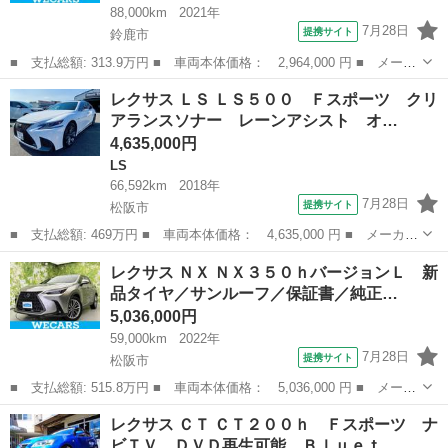
88,000km
2021年
7月28日
提携サイト
鈴鹿市
■ 支払総額: 313.9万円 ■ 車両本体価格： 2,964,000 円 ■ メーカ
ー名： レクサス ■ 車種名： ＵＸ ■ グレード名： ＵＸ２５０
三重
鈴鹿市
レクサス
レクサス ＬＳ ＬＳ５００ Ｆスポーツ クリ
ｈエレガントブラック 保証書／純正 ＳＤナビ／衝突安全装置／シ
アランスソナー レーンアシスト オ…
ートヒー...
4,635,000円
LS
66,592km
2018年
7月28日
提携サイト
松阪市
■ 支払総額: 469万円 ■ 車両本体価格： 4,635,000 円 ■ メーカー
名： レクサス ■ 車種名： ＬＳ ■ グレード名： ＬＳ５００
三重
松阪市
LS
レクサス ＮＸ ＮＸ３５０ｈバージョンＬ 新
Ｆスポーツ クリアランスソナー レーンアシスト オートクルーズ
品タイヤ／サンルーフ／保証書／純正…
コントロー...
5,036,000円
59,000km
2022年
7月28日
提携サイト
松阪市
■ 支払総額: 515.8万円 ■ 車両本体価格： 5,036,000 円 ■ メーカ
ー名： レクサス ■ 車種名： ＮＸ ■ グレード名： ＮＸ３５０
三重
松阪市
レクサス
レクサス ＣＴ ＣＴ２００ｈ Ｆスポーツ ナ
ｈバージョンＬ 新品タイヤ／サンルーフ／保証書／純正 ＳＤナビ
ビＴＶ ＤＶＤ再生可能 Ｂｌｕｅｔ…
／衝突安...