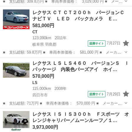
■ 支払総額: 309.8万円 ■ 車両本体価格： 3,029,000 円 ■ メーカ
ー名： レクサス ■ 車種名： ＮＸ ■ グレード名： ＮＸ３００
三重
桑名市
レクサス
レクサス ＣＴ ＣＴ２００ｈ バージョンＣ
ｈ バージョンＬ １オーナー／セーフティシステムプラス／ＢＳＭ
ナビＴＶ ＬＥＤ バックカメラ Ｅ…
／ＨＵＤ...
581,000円
CT
123,090km
2011年
7月27日
提携サイト
岐阜県 羽島郡
■ 支払総額: 59.8万円 ■ 車両本体価格： 581,000 円 ■ メーカー
名： レクサス ■ 車種名： ＣＴ ■ グレード名： ＣＴ２００
岐阜
羽島郡
CT
レクサス ＬＳ ＬＳ４６０ バージョンＳ Ｉ
ｈ バージョンＣ ナビＴＶ ＬＥＤ バックカメラ ＥＴＣ クル
パッケージ 内装色バーズアイ ホイ…
ーズコントロー...
570,000円
LS
115,000km
2008年
7月29日
提携サイト
四日市市
■ 支払総額: 71万円 ■ 車両本体価格： 570,000 円 ■ メーカー
名： レクサス ■ 車種名： ＬＳ ■ グレード名： ＬＳ４６０
三重
四日市市
LS
レクサス ＩＳ ＩＳ３００ｈ Ｆスポーツ オ
バージョンＳ Ｉパッケージ 内装色バーズアイ ホイール１９イン
レンジキャリパー／ムーンルーフ／１…
チＡＷ 黒革 サ...
3,973,000円