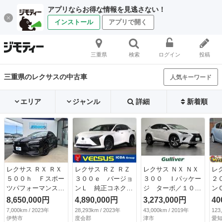
アプリならお得な情報を見逃さない！
インストール
アプリで開く
三重県
検索
ログイン
投稿
三重県のレクサスの中古車
人気キーワード
エリア
ジャンル
詳細
新着順
レクサス ＲＸ ＲＸ
レクサス ＲＺ ＲＺ
レクサス ＮＸ ＮＸ
レ
５００ｈ Ｆスポー
３００ｅ バージョ
３００ Ｉパッケー
２
ツパフォーマンス
ンＬ 純正コネクト
ジ ターボ／１０．
ン
ＲＸ５００ｈ Ｆス
ナビ＆フルセグＴＶ
３インチナビ／バッ
Ｂ
8,650,000円
4,890,000円
3,273,000円
40
ポーツパフォーマン
／ブルートゥース＆
クカメラ／ドライブ
ビ
7,000km / 2023年
28,293km / 2023年
43,000km / 2019年
123
ス（５名）パノラマ
ＵＳＢ／パノラミッ
レコーダー／ＥＴＣ
ン
伊勢市
度会郡
津市
愛知