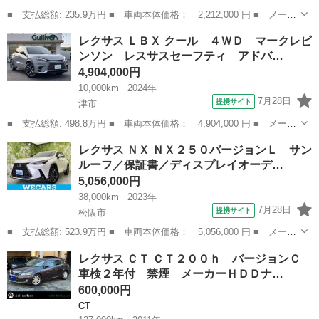
■ 支払総額: 235.9万円 ■ 車両本体価格： 2,212,000 円 ■ メーカ
ー名： レクサス ■ 車種名： ＬＳ ■ グレード名： ＬＳ４６０
三重
松阪市
LS
レクサス ＬＢＸ クール ４ＷＤ マークレビ
バージョンＣ・Ｉパッケージ 保証書／純正 ＳＤナビ／シートヒー
ンソン レスサスセーフティ アドバ…
ター／シ...
4,904,000円
10,000km
2024年
7月28日
提携サイト
津市
■ 支払総額: 498.8万円 ■ 車両本体価格： 4,904,000 円 ■ メーカ
ー名： レクサス ■ 車種名： ＬＢＸ ■ グレード名： クール
三重
津市
レクサス
レクサス ＮＸ ＮＸ２５０バージョンＬ サン
４ＷＤ マークレビンソン レスサスセーフティ アドバンスドドラ
ルーフ／保証書／ディスプレイオーデ…
イブ ア...
5,056,000円
38,000km
2023年
7月28日
提携サイト
松阪市
■ 支払総額: 523.9万円 ■ 車両本体価格： 5,056,000 円 ■ メーカ
ー名： レクサス ■ 車種名： ＮＸ ■ グレード名： ＮＸ２５０
三重
松阪市
レクサス
レクサス ＣＴ ＣＴ２００ｈ バージョンＣ
バージョンＬ サンルーフ／保証書／ディスプレイオーディオ＋ナビ
車検２年付 禁煙 メーカーＨＤＤナ…
／デジタ...
600,000円
CT