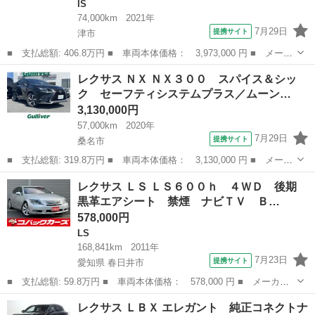
IS
74,000km
2021年
7月29日
提携サイト
津市
■ 支払総額: 406.8万円 ■ 車両本体価格： 3,973,000 円 ■ メーカ
ー名： レクサス ■ 車種名： ＩＳ ■ グレード名： ＩＳ３００
三重
津市
IS
レクサス ＮＸ ＮＸ３００ スパイス＆シッ
ｈ Ｆスポーツ オレンジキャリパー／ムーンルーフ／１０．３イン
ク セーフティシステムプラス／ムーン…
チナビ／...
3,130,000円
57,000km
2020年
7月29日
提携サイト
桑名市
■ 支払総額: 319.8万円 ■ 車両本体価格： 3,130,000 円 ■ メーカ
ー名： レクサス ■ 車種名： ＮＸ ■ グレード名： ＮＸ３０
三重
桑名市
レクサス
レクサス ＬＳ ＬＳ６００ｈ ４ＷＤ 後期
０ スパイス＆シック セーフティシステムプラス／ムーンルーフ／
黒革エアシート 禁煙 ナビＴＶ Ｂ…
パノラミッ...
578,000円
LS
168,841km
2011年
7月23日
提携サイト
愛知県 春日井市
■ 支払総額: 59.8万円 ■ 車両本体価格： 578,000 円 ■ メーカー
名： レクサス ■ 車種名： ＬＳ ■ グレード名： ＬＳ６００
愛知
春日井市
LS
レクサス ＬＢＸ エレガント 純正コネクトナ
ｈ ４ＷＤ 後期 黒革エアシート 禁煙 ナビＴＶ Ｂｌｕｅｔｏ