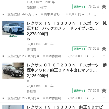
123,000km
2011年
7月26日
提携サイト
愛知県 小牧市
■ 支払総額: 49.2万円 ■ 車両本体価格： 400,000 円 ■ メーカー
名： レクサス ■ 車種名： ＣＴ ■ グレード名： ＣＴ２００
愛知
小牧市
CT
レクサス ＩＳ ＩＳ３００ｈ Ｆスポーツ 純
ｈ バージョンＣ 電格ミラー Ｂカメラ ＴＶナビ オートエアコ
正ナビ バックカメラ ドライブレコ…
ン ＥＴＣ車載...
2,278,000円
IS
52,000km
2016年
7月30日
提携サイト
伊勢市
■ 支払総額: 238.8万円 ■ 車両本体価格： 2,278,000 円 ■ メーカ
ー名： レクサス ■ 車種名： ＩＳ ■ グレード名： ＩＳ３００
三重
伊勢市
IS
レクサス ＣＴ ＣＴ２００ｈ Ｆスポーツ 禁
ｈ Ｆスポーツ 純正ナビ バックカメラ ドライブレコーダー ビ
煙車／ＳＲ／純正ＯＰ４本出しマフラ…
ルトイン...
2,126,000円
CT
78,000km
2015年
7月30日
提携サイト
鈴鹿市
■ 支払総額: 219.8万円 ■ 車両本体価格： 2,126,000 円 ■ メーカ
ー名： レクサス ■ 車種名： ＣＴ ■ グレード名： ＣＴ２００
三重
鈴鹿市
CT
レクサス ＩＳ ＩＳ３００ｈ 純正ＳＤナビ
ｈ Ｆスポーツ 禁煙車／ＳＲ／純正ＯＰ４本出しマフラー／リアア