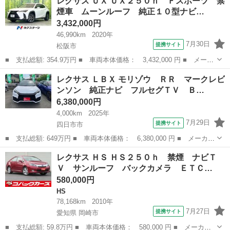
レクサス ＵＸ ＵＸ２５０ｈ Ｆスポーツ 禁
ｈ ９．８インチナビ／Ｂカメラ／ドラレコ／ＥＴＣ２．０／レザー
煙車 ムーンルーフ 純正１０型ナビ…
シート／...
3,432,000円
46,990km
2020年
7月30日
提携サイト
松阪市
■ 支払総額: 354.9万円 ■ 車両本体価格： 3,432,000 円 ■ メーカ
ー名： レクサス ■ 車種名： ＵＸ ■ グレード名： ＵＸ２５０
三重
松阪市
レクサス
レクサス ＬＢＸ モリゾウ ＲＲ マークレビ
ｈ Ｆスポーツ 禁煙車 ムーンルーフ 純正１０型ナビ バックカ
ンソン 純正ナビ フルセグＴＶ Ｂ…
メラ レ...
6,380,000円
4,000km
2025年
7月29日
提携サイト
四日市市
■ 支払総額: 649万円 ■ 車両本体価格： 6,380,000 円 ■ メーカー
名： レクサス ■ 車種名： ＬＢＸ ■ グレード名： モリゾウ
三重
四日市市
レクサス
レクサス ＨＳ ＨＳ２５０ｈ 禁煙 ナビＴ
ＲＲ マークレビンソン 純正ナビ フルセグＴＶ Ｂｌｕｅｔｏｏ
Ｖ サンルーフ バックカメラ ＥＴＣ…
ｔｈ接続可...
580,000円
HS
78,168km
2010年
7月27日
提携サイト
愛知県 岡崎市
■ 支払総額: 59.8万円 ■ 車両本体価格： 580,000 円 ■ メーカー