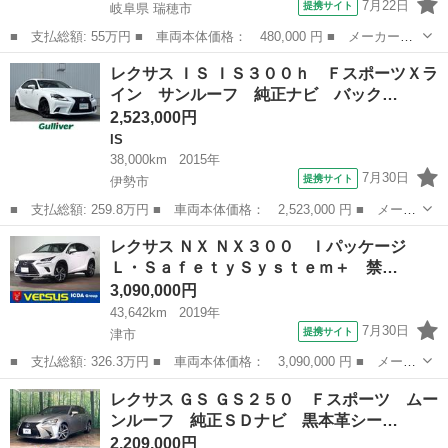
7月22日
提携サイト
岐阜県 瑞穂市
■ 支払総額: 55万円 ■ 車両本体価格： 480,000 円 ■ メーカー
名： レクサス ■ 車種名： ＧＳ ■ グレード名： ＧＳ３５０
岐阜
瑞穂市
GS
レクサス ＩＳ ＩＳ３００ｈ ＦスポーツＸラ
スマートキ バックカメラ オートクルーズコントロール パワーシ
イン サンルーフ 純正ナビ バック…
ート ナビ パワ...
2,523,000円
IS
38,000km
2015年
7月30日
提携サイト
伊勢市
■ 支払総額: 259.8万円 ■ 車両本体価格： 2,523,000 円 ■ メーカ
ー名： レクサス ■ 車種名： ＩＳ ■ グレード名： ＩＳ３００
三重
伊勢市
IS
レクサス ＮＸ ＮＸ３００ Ｉパッケージ
ｈ ＦスポーツＸライン サンルーフ 純正ナビ バックカメラ ビ
Ｌ・ＳａｆｅｔｙＳｙｓｔｅｍ＋ 禁…
ルトイン...
3,090,000円
43,642km
2019年
7月30日
提携サイト
津市
■ 支払総額: 326.3万円 ■ 車両本体価格： 3,090,000 円 ■ メーカ
ー名： レクサス ■ 車種名： ＮＸ ■ グレード名： ＮＸ３０
三重
津市
レクサス
レクサス ＧＳ ＧＳ２５０ Ｆスポーツ ムー
０ Ｉパッケージ Ｌ・ＳａｆｅｔｙＳｙｓｔｅｍ＋ 禁煙 純正
ンルーフ 純正ＳＤナビ 黒本革シー…
メモリーナ...
2,209,000円