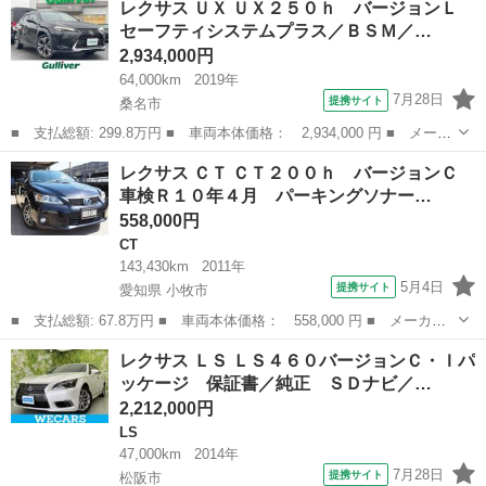
レクサス ＵＸ ＵＸ２５０ｈ バージョンＬ
ｈ Ｆスポーツ 新品タイヤ／サンルーフ／純正 ＳＤナビ／エアー
セーフティシステムプラス／ＢＳＭ／…
シート ...
2,934,000円
64,000km
2019年
7月28日
提携サイト
桑名市
■ 支払総額: 299.8万円 ■ 車両本体価格： 2,934,000 円 ■ メーカ
ー名： レクサス ■ 車種名： ＵＸ ■ グレード名： ＵＸ２５０
三重
桑名市
レクサス
レクサス ＣＴ ＣＴ２００ｈ バージョンＣ
ｈ バージョンＬ セーフティシステムプラス／ＢＳＭ／パノラミッ
車検Ｒ１０年４月 パーキングソナー…
クビュー...
558,000円
CT
143,430km
2011年
5月4日
提携サイト
愛知県 小牧市
■ 支払総額: 67.8万円 ■ 車両本体価格： 558,000 円 ■ メーカー
名： レクサス ■ 車種名： ＣＴ ■ グレード名： ＣＴ２００
愛知
小牧市
CT
レクサス ＬＳ ＬＳ４６０バージョンＣ・Ｉパ
ｈ バージョンＣ 車検Ｒ１０年４月 パーキングソナー 電格ミラ
ッケージ 保証書／純正 ＳＤナビ／…
ー プッシュス...
2,212,000円
LS
47,000km
2014年
7月28日
提携サイト
松阪市