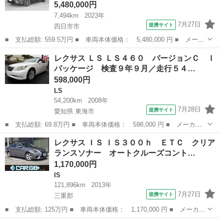
5,480,000円
7,494km
2023年
7月27日
提携サイト
四日市市
■ 支払総額: 559.5万円 ■ 車両本体価格： 5,480,000 円 ■ メーカ
ー名： レクサス ■ 車種名： ＲＺ ■ グレード名： ＲＺ４５０
三重
四日市市
レクサス
レクサス ＬＳ ＬＳ４６０ バージョンＣ Ｉ
ｅ バージョンＬ サンルーフ ４ＷＤ フルセグ メモリーナビ
パッケージ 検査９年９月／走行５４…
ミュージ...
598,000円
LS
54,200km
2008年
7月28日
提携サイト
愛知県 東海市
■ 支払総額: 69.8万円 ■ 車両本体価格： 598,000 円 ■ メーカー
名： レクサス ■ 車種名： ＬＳ ■ グレード名： ＬＳ４６０
愛知
東海市
LS
レクサス ＩＳ ＩＳ３００ｈ ＥＴＣ クリア
バージョンＣ Ｉパッケージ 検査９年９月／走行５４２００ｋｍ／
ランスソナー オートクルーズコント…
天張アルカン...
1,170,000円
IS
121,896km
2013年
7月27日
提携サイト
三重郡
■ 支払総額: 125万円 ■ 車両本体価格： 1,170,000 円 ■ メーカー
名： レクサス ■ 車種名： ＩＳ ■ グレード名： ＩＳ３００