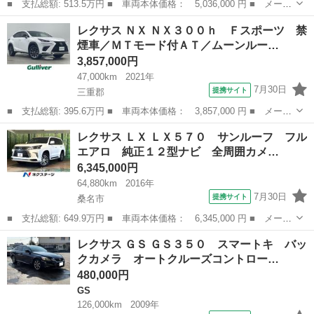
■ 支払総額: 513.5万円 ■ 車両本体価格： 5,036,000 円 ■ メーカ
ー名： レクサス ■ 車種名： ＮＸ ■ グレード名： ＮＸ３５０
三重
三重郡
レクサス
レクサス ＮＸ ＮＸ３００ｈ Ｆスポーツ 禁
ｈ Ｆスポーツ 禁煙車／レクサスセーフティシステム＋／純正１４
煙車／ＭＴモード付ＡＴ／ムーンルー…
インチナ...
3,857,000円
47,000km
2021年
7月30日
提携サイト
三重郡
■ 支払総額: 395.6万円 ■ 車両本体価格： 3,857,000 円 ■ メーカ
ー名： レクサス ■ 車種名： ＮＸ ■ グレード名： ＮＸ３００
三重
三重郡
レクサス
レクサス ＬＸ ＬＸ５７０ サンルーフ フル
ｈ Ｆスポーツ 禁煙車／ＭＴモード付ＡＴ／ムーンルーフ／レクサ
エアロ 純正１２型ナビ 全周囲カメ…
スセーフ...
6,345,000円
64,880km
2016年
7月30日
提携サイト
桑名市
■ 支払総額: 649.9万円 ■ 車両本体価格： 6,345,000 円 ■ メーカ
ー名： レクサス ■ 車種名： ＬＸ ■ グレード名： ＬＸ５７
三重
桑名市
レクサス
レクサス ＧＳ ＧＳ３５０ スマートキ バッ
０ サンルーフ フルエアロ 純正１２型ナビ 全周囲カメラ 衝突
クカメラ オートクルーズコントロー…
被害軽減シ...
480,000円
GS
126,000km
2009年