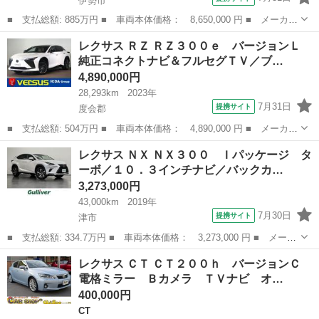
伊勢市
■ 支払総額: 885万円 ■ 車両本体価格： 8,650,000 円 ■ メーカー
名： レクサス ■ 車種名： ＲＸ ■ グレード名： ＲＸ５００
三重
伊勢市
RX
レクサス ＲＺ ＲＺ３００ｅ バージョンＬ
ｈ Ｆスポーツパフォーマンス ＲＸ５００ｈ Ｆスポーツパフォー
純正コネクトナビ＆フルセグＴＶ／ブ…
マンス（５名...
4,890,000円
28,293km
2023年
7月31日
提携サイト
度会郡
■ 支払総額: 504万円 ■ 車両本体価格： 4,890,000 円 ■ メーカー
名： レクサス ■ 車種名： ＲＺ ■ グレード名： ＲＺ３００
三重
度会郡
レクサス
レクサス ＮＸ ＮＸ３００ Ｉパッケージ タ
ｅ バージョンＬ 純正コネクトナビ＆フルセグＴＶ／ブルートゥー
ーボ／１０．３インチナビ／バックカ…
ス＆ＵＳＢ／...
3,273,000円
43,000km
2019年
7月30日
提携サイト
津市
■ 支払総額: 334.7万円 ■ 車両本体価格： 3,273,000 円 ■ メーカ
ー名： レクサス ■ 車種名： ＮＸ ■ グレード名： ＮＸ３０
三重
津市
レクサス
レクサス ＣＴ ＣＴ２００ｈ バージョンＣ
０ Ｉパッケージ ターボ／１０．３インチナビ／バックカメラ／ド
電格ミラー Ｂカメラ ＴＶナビ オ…
ライブレコ...
400,000円
CT