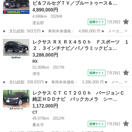
ビ＆フルセグＴＶ／ブルートゥース＆…
ｏｔｈ ＬＥＤ...
4,890,000円
4,699km
2026年
7月29日
提携サイト
度会郡
■ 支払総額: 503万円 ■ 車両本体価格： 4,890,000 円 ■ メーカー
名： レクサス ■ 車種名： ＬＢＸ ■ グレード名： エレガン
三重
度会郡
レクサス
レクサス ＲＸ ＲＸ４５０ｈ Ｆスポーツ １
ト 純正コネクトナビ＆フルセグＴＶ／ブルートゥース＆ＵＳＢ接続
２．３インチナビ／パノラミックビュ…
／パノラミッ...
3,286,000円
RX
52,000km
2017年
7月29日
提携サイト
津市
■ 支払総額: 339.8万円 ■ 車両本体価格： 3,286,000 円 ■ メーカ
ー名： レクサス ■ 車種名： ＲＸ ■ グレード名： ＲＸ４５０
三重
津市
RX
レクサス ＣＴ ＣＴ２００ｈ バージョンＣ
ｈ Ｆスポーツ １２．３インチナビ／パノラミックビューモニター
純正ＨＤＤナビ バックカメラ シー…
／ドラレ...
1,172,000円
CT
45,070km
2012年
7月29日
提携サイト
桑名市