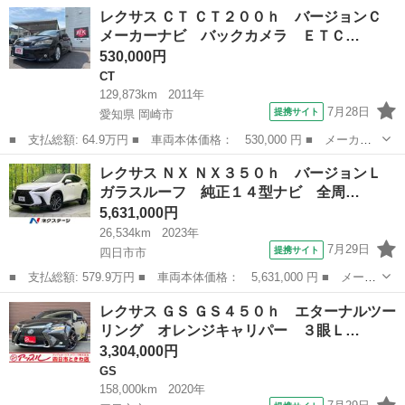
ー名： レクサス ■ 車種名： ＮＸ ■ グレード名： ＮＸ３５０
三重
津市
レクサス
レクサス ＣＴ ＣＴ２００ｈ バージョンＣ
ｈ Ｆスポーツ マークレビンソン／オレンジキャリパー／ムーンル
メーカーナビ バックカメラ ＥＴＣ…
ーフ／１...
530,000円
CT
129,873km
2011年
7月28日
提携サイト
愛知県 岡崎市
■ 支払総額: 64.9万円 ■ 車両本体価格： 530,000 円 ■ メーカー
名： レクサス ■ 車種名： ＣＴ ■ グレード名： ＣＴ２００
愛知
岡崎市
CT
レクサス ＮＸ ＮＸ３５０ｈ バージョンＬ
ｈ バージョンＣ メーカーナビ バックカメラ ＥＴＣ Ｂｌｕｅ
ガラスルーフ 純正１４型ナビ 全周…
ｔｏｏｔｈ 前...
5,631,000円
26,534km
2023年
7月29日
提携サイト
四日市市
■ 支払総額: 579.9万円 ■ 車両本体価格： 5,631,000 円 ■ メーカ
ー名： レクサス ■ 車種名： ＮＸ ■ グレード名： ＮＸ３５０
三重
四日市市
レクサス
レクサス ＧＳ ＧＳ４５０ｈ エターナルツー
ｈ バージョンＬ ガラスルーフ 純正１４型ナビ 全周囲カメラ
リング オレンジキャリパー ３眼Ｌ…
衝突被害...
3,304,000円
GS
158,000km
2020年