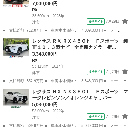
7,009,000円
RX
38,500km
2023年
7月29日
提携サイト
津市
■ 支払総額: 712.8万円 ■ 車両本体価格： 7,009,000 円 ■ メーカ
ー名： レクサス ■ 車種名： ＲＸ ■ グレード名： ＲＸ３５
三重
津市
RX
レクサス ＲＸ ＲＸ４５０ｈ Ｆスポーツ 純
０ “Ｆ ＳＰＯＲＴ” 純正ナビ フルセグＴＶ 全方位カメラ サン
正１０．３型ナビ 全周囲カメラ 衝…
ルーフ...
3,348,000円
RX
53,115km
2017年
7月29日
提携サイト
津市
■ 支払総額: 352.9万円 ■ 車両本体価格： 3,348,000 円 ■ メーカ
ー名： レクサス ■ 車種名： ＲＸ ■ グレード名： ＲＸ４５０
三重
津市
RX
レクサス ＮＸ ＮＸ３５０ｈ Ｆスポーツ マ
ｈ Ｆスポーツ 純正１０．３型ナビ 全周囲カメラ 衝突軽減 レ
ークレビンソン／オレンジキャリパー…
ーダーク...
5,030,000円
53,000km
2022年
7月29日
提携サイト
津市
■ 支払総額: 509.8万円 ■ 車両本体価格： 5,030,000 円 ■ メーカ