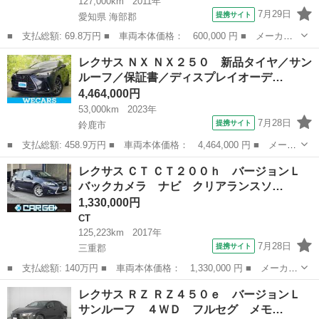
127,000km
2011年
7月29日
提携サイト
愛知県 海部郡
■ 支払総額: 69.8万円 ■ 車両本体価格： 600,000 円 ■ メーカー
名： レクサス ■ 車種名： ＣＴ ■ グレード名： ＣＴ２００
愛知
海部郡
CT
レクサス ＮＸ ＮＸ２５０ 新品タイヤ／サン
ｈ バージョンＣ 車検２年付 禁煙 メーカーＨＤＤナビ バック
ルーフ／保証書／ディスプレイオーデ…
モニター クル...
4,464,000円
53,000km
2023年
7月28日
提携サイト
鈴鹿市
■ 支払総額: 458.9万円 ■ 車両本体価格： 4,464,000 円 ■ メーカ
ー名： レクサス ■ 車種名： ＮＸ ■ グレード名： ＮＸ２５
三重
鈴鹿市
レクサス
レクサス ＣＴ ＣＴ２００ｈ バージョンＬ
０ 新品タイヤ／サンルーフ／保証書／ディスプレイオーディオ／衝
バックカメラ ナビ クリアランスソ…
突安全装置...
1,330,000円
CT
125,223km
2017年
7月28日
提携サイト
三重郡
■ 支払総額: 140万円 ■ 車両本体価格： 1,330,000 円 ■ メーカー
名： レクサス ■ 車種名： ＣＴ ■ グレード名： ＣＴ２００
三重
三重郡
CT
レクサス ＲＺ ＲＺ４５０ｅ バージョンＬ
ｈ バージョンＬ バックカメラ ナビ クリアランスソナー オー
サンルーフ ４ＷＤ フルセグ メモ…
トクルーズコ...