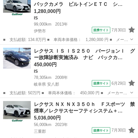
バックカメラ ビルトインＥＴＣ シ…
ンダース...
1,280,000円
IS
99,000km
2013年
7月30日
提携サイト
伊勢市
■ 支払総額: 134.8万円 ■ 車両本体価格： 1,280,000 円 ■ メーカ
ー名： レクサス ■ 車種名： ＩＳ ■ グレード名： ＩＳ３００
三重
伊勢市
IS
レクサス ＩＳ ＩＳ２５０ バージョンＩ グ
ｈ 純正ＳＤナビ バックカメラ ビルトインＥＴＣ シートヒータ
ー故障診断実施済み ナビ バックカ…
ー パワ...
450,000円
IS
78,305km
2008年
6月29日
提携サイト
岐阜県 安八郡
■ 支払総額: 50万円 ■ 車両本体価格： 450,000 円 ■ メーカー
名： レクサス ■ 車種名： ＩＳ ■ グレード名： ＩＳ２５０
岐阜
安八郡
IS
レクサス ＮＸ ＮＸ３５０ｈ Ｆスポーツ 禁
バージョンＩ グー故障診断実施済み ナビ バックカメラ 白革シ
煙車／レクサスセーフティシステム＋…
ート インテリキ...
5,036,000円
56,000km
2023年
7月30日
提携サイト
三重郡