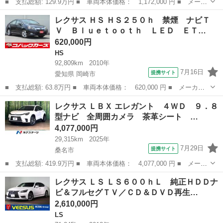
■ 支払総額: 129.9万円 ■ 車両本体価格： 1,172,000 円 ■ メーカ
ー名： レクサス ■ 車種名： ＣＴ ■ グレード名： ＣＴ２００
三重
桑名市
CT
レクサス ＨＳ ＨＳ２５０ｈ 禁煙 ナビＴ
ｈ バージョンＣ 純正ＨＤＤナビ バックカメラ シートヒータ
Ｖ Ｂｌｕｅｔｏｏｔｈ ＬＥＤ ＥＴ…
ー ＥＴＣ...
620,000円
HS
92,809km
2010年
7月16日
提携サイト
愛知県 岡崎市
■ 支払総額: 63.8万円 ■ 車両本体価格： 620,000 円 ■ メーカー
名： レクサス ■ 車種名： ＨＳ ■ グレード名： ＨＳ２５０
愛知
岡崎市
HS
レクサス ＬＢＸ エレガント ４ＷＤ ９．８
ｈ 禁煙 ナビＴＶ Ｂｌｕｅｔｏｏｔｈ ＬＥＤ ＥＴＣ クルー
型ナビ 全周囲カメラ 茶革シート …
ズコントロール...
4,077,000円
29,315km
2025年
7月29日
提携サイト
桑名市
■ 支払総額: 419.9万円 ■ 車両本体価格： 4,077,000 円 ■ メーカ
ー名： レクサス ■ 車種名： ＬＢＸ ■ グレード名： エレガン
三重
桑名市
レクサス
レクサス ＬＳ ＬＳ６００ｈＬ 純正ＨＤＤナ
ト ４ＷＤ ９．８型ナビ 全周囲カメラ 茶革シート パワーバッ
ビ＆フルセグＴＶ／ＣＤ＆ＤＶＤ再生…
クドア ...
2,610,000円
LS