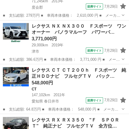
71,245km
2013年
7月29日
提携サイト
度会郡
■ 支払総額: 279万円 ■ 車両本体価格： 2,610,000 円 ■ メーカー
名： レクサス ■ 車種名： ＬＳ ■ グレード名： ＬＳ６００ｈ
三重
度会郡
LS
レクサス ＮＸ ＮＸ３００ Ｆスポーツ ワン
Ｌ 純正ＨＤＤナビ＆フルセグＴＶ／ＣＤ＆ＤＶＤ再生・ブルートゥ
オーナー パノラマルーフ パワーバ…
ース＆ＵＳ...
3,771,000円
29,000km
2019年
7月29日
提携サイト
津市
■ 支払総額: 386.6万円 ■ 車両本体価格： 3,771,000 円 ■ メーカ
ー名： レクサス ■ 車種名： ＮＸ ■ グレード名： ＮＸ３０
三重
津市
レクサス
レクサス ＣＴ ＣＴ２００ｈ Ｆスポーツ 純
０ Ｆスポーツ ワンオーナー パノラマルーフ パワーバックド
正ＨＤＤナビ フルセグＴＶ バック…
ア 前席パワ...
548,000円
CT
147,102km
2011年
7月29日
提携サイト
愛知県 春日井市
■ 支払総額: 64.8万円 ■ 車両本体価格： 548,000 円 ■ メーカー
名： レクサス ■ 車種名： ＣＴ ■ グレード名： ＣＴ２００
愛知
春日井市
CT
レクサス ＲＸ ＲＸ３５０ “Ｆ ＳＰＯＲ
ｈ Ｆスポーツ 純正ＨＤＤナビ フルセグＴＶ バックカメラ ド
Ｔ” 純正ナビ フルセグＴＶ 全方位…
ラレコ前後 Ｅ...