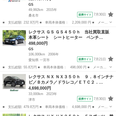
GS
49,992km
2015年
7月30日
提携サイト
桑名市
■ 支払総額: 232.9万円 ■ 車両本体価格： 2,209,000 円 ■ メーカ
ー名： レクサス ■ 車種名： ＧＳ ■ グレード名： ＧＳ２５
三重
桑名市
GS
レクサス ＧＳ ＧＳ４５０ｈ 当社買取直販
０ Ｆスポーツ ムーンルーフ 純正ＳＤナビ 黒本革シート シー
本革シート シートヒーター ベンチ…
トベンチレ...
498,000円
GS
106,000km
2006年
7月21日
提携サイト
愛知県 一宮市
■ 支払総額: 55.8万円 ■ 車両本体価格： 498,000 円 ■ メーカー
名： レクサス ■ 車種名： ＧＳ ■ グレード名： ＧＳ４５０
愛知
一宮市
GS
レクサス ＮＸ ＮＸ３５０ｈ ９．８インチナ
ｈ 当社買取直販 本革シート シートヒーター ベンチレーター
ビ／Ｂカメラ／ドラレコ／ＥＴＣ２．…
純正ナビ バッ...
4,698,000円
33,000km
2023年
7月30日
提携サイト
津市
■ 支払総額: 479.8万円 ■ 車両本体価格： 4,698,000 円 ■ メーカ
ー名： レクサス ■ 車種名： ＮＸ ■ グレード名： ＮＸ３５０
三重
津市
レクサス