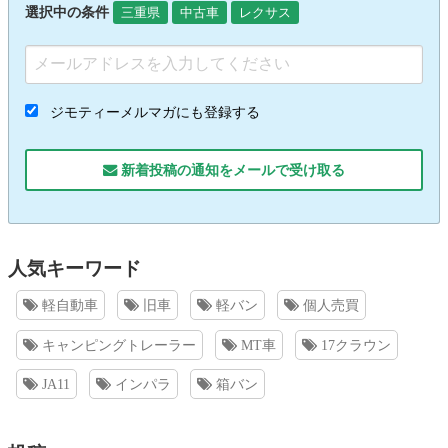
選択中の条件
三重県
中古車
レクサス
ジモティーメルマガにも登録する
新着投稿の通知をメールで受け取る
人気キーワード
軽自動車
旧車
軽バン
個人売買
キャンピングトレーラー
MT車
17クラウン
JA11
インパラ
箱バン