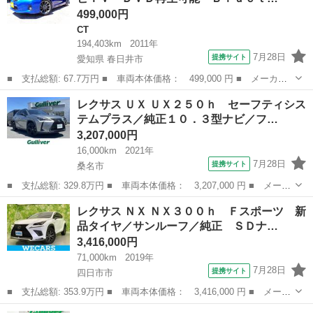
499,000円
CT
194,403km
2011年
7月28日
提携サイト
愛知県 春日井市
■ 支払総額: 67.7万円 ■ 車両本体価格： 499,000 円 ■ メーカー
名： レクサス ■ 車種名： ＣＴ ■ グレード名： ＣＴ２００
愛知
春日井市
CT
レクサス ＵＸ ＵＸ２５０ｈ セーフティシス
ｈ Ｆスポーツ ナビＴＶ ＤＶＤ再生可能 Ｂｌｕｅｔｏｏｔｈ
テムプラス／純正１０．３型ナビ／フ…
ＵＳＢ入力端子...
3,207,000円
16,000km
2021年
7月28日
提携サイト
桑名市
■ 支払総額: 329.8万円 ■ 車両本体価格： 3,207,000 円 ■ メーカ
ー名： レクサス ■ 車種名： ＵＸ ■ グレード名： ＵＸ２５０
三重
桑名市
レクサス
レクサス ＮＸ ＮＸ３００ｈ Ｆスポーツ 新
ｈ セーフティシステムプラス／純正１０．３型ナビ／フルセグ／Ｃ
品タイヤ／サンルーフ／純正 ＳＤナ…
Ｄ／ＤＶ...
3,416,000円
71,000km
2019年
7月28日
提携サイト
四日市市
■ 支払総額: 353.9万円 ■ 車両本体価格： 3,416,000 円 ■ メーカ
ー名： レクサス ■ 車種名： ＮＸ ■ グレード名： ＮＸ３００
三重
四日市市
レクサス