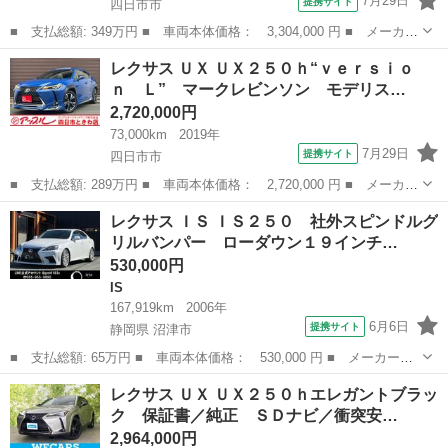
7月29日
提携サイト
四日市市
■ 支払総額: 349万円 ■ 車両本体価格： 3,304,000 円 ■ メーカー
名： レクサス ■ 車種名： ＧＳ ■ グレード名： ＧＳ４５０
三重
四日市市
GS
レクサス ＵＸ ＵＸ２５０ｈ“ｖｅｒｓｉｏ
ｈ エターナルツーリング オレンジキャリパー ３眼ＬＥＤヘッド
ｎ Ｌ” マークレビンソン モデリス…
ライト リア...
2,720,000円
73,000km
2019年
7月29日
提携サイト
四日市市
■ 支払総額: 289万円 ■ 車両本体価格： 2,720,000 円 ■ メーカー
名： レクサス ■ 車種名： ＵＸ ■ グレード名： ＵＸ２５０
三重
四日市市
レクサス
レクサス ＩＳ ＩＳ２５０ 社外スピンドルグ
ｈ“ｖｅｒｓｉｏｎ Ｌ” マークレビンソン モデリスタエアロ 三眼
リルバンパー ローダウン１９インチ…
ＬＥＤヘ...
530,000円
IS
167,919km
2006年
6月6日
提携サイト
静岡県 沼津市
■ 支払総額: 65万円 ■ 車両本体価格： 530,000 円 ■ メーカー
名： レクサス ■ 車種名： ＩＳ ■ グレード名： ＩＳ２５０
静岡
沼津市
IS
レクサス ＵＸ ＵＸ２５０ｈエレガントブラッ
社外スピンドルグリルバンパー ローダウン１９インチＡＷ トラン
ク 保証書／純正 ＳＤナビ／衝突安…
クスポイラー サ...
2,964,000円