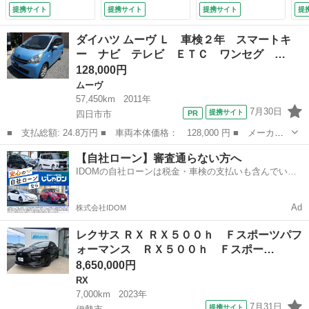
ルーフ ＴＲＤフル
クビューＭ／ＥＴＣ
２．０／黒革シート
フ
提携サイト
提携サイト
提携サイト
提
エアロ ＴＲＤマフ
２．０／調光パノラ
／衝突被害軽減／レ
ー
ラー レクサスチー
マルーフ／ブライン
ーダークルコン／ア
エ
ダイハツ ムーヴ Ｌ 車検２年 スマートキ
ムメイト デジタル
ドスポットＭ／充電
ダプティブハイビー
ク
ー ナビ テレビ ＥＴＣ ワンセグ …
インナーミラー 全
ケーブル／レクサス
ム／３眼ＬＥＤ／パ
イ
128,000円
周囲カメラ 純正１
セーフティ＋／電動
ワーバックドア／パ
テ
４型ナビ ドラレコ
ゲート／純正アルミ
ワーシート／シート
ッ
ムーヴ
（検10.7）
／禁煙車 （検8.12）
ヒータ （検10.5）
ト
57,450km
2011年
9.
7月30日
提携サイト
四日市市
■ 支払総額: 24.8万円 ■ 車両本体価格： 128,000 円 ■ メーカー
名： ダイハツ ■ 車種名： ムーヴ ■ グレード名： Ｌ 車検２
三重
四日市市
ムーヴ
ベンチシート
【自社ローン】審査通らない方へ
年 スマートキー ナビ テレビ ＥＴＣ ワンセグ ＤＶＤ再生
IDOMの自社ローンは税金・車検の支払いも含んでいる
ベンチシート...
ので毎月の支払額は一定
Ad
株式会社IDOM
レクサス ＲＸ ＲＸ５００ｈ Ｆスポーツパフ
ォーマンス ＲＸ５００ｈ Ｆスポー…
8,650,000円
RX
7,000km
2023年
7月31日
提携サイト