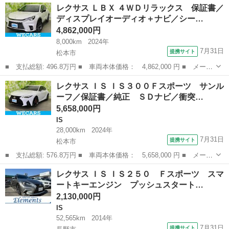
長野
上伊那郡
LS
レクサス ＬＢＸ ４ＷＤリラックス 保証書／
バージョンＳ Ｉパッケージ ★ＬＳまだまだ人気です★実走行済み
ディスプレイオーディオ＋ナビ／シー…
★人気色★ ...
4,862,000円
8,000km
2024年
7月31日
提携サイト
松本市
■ 支払総額: 496.8万円 ■ 車両本体価格： 4,862,000 円 ■ メーカ
ー名： レクサス ■ 車種名： ＬＢＸ ■ グレード名： ４ＷＤリ
長野
松本市
レクサス
レクサス ＩＳ ＩＳ３００Ｆスポーツ サンル
ラックス 保証書／ディスプレイオーディオ＋ナビ／シートヒーター
ーフ／保証書／純正 ＳＤナビ／衝突…
／全方位...
5,658,000円
IS
28,000km
2024年
7月31日
提携サイト
松本市
■ 支払総額: 576.8万円 ■ 車両本体価格： 5,658,000 円 ■ メーカ
ー名： レクサス ■ 車種名： ＩＳ ■ グレード名： ＩＳ３００
長野
松本市
IS
レクサス ＩＳ ＩＳ２５０ Ｆスポーツ スマ
Ｆスポーツ サンルーフ／保証書／純正 ＳＤナビ／衝突安全装置／
ートキーエンジン プッシュスタート…
シートヒ...
2,130,000円
IS
52,565km
2014年
7月31日
提携サイト