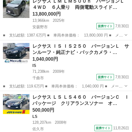
レクサス ＬＭ ＬＭ５００ｈ バージョンＬ
０ サンルーフ ベージュレザー モデリスタエアロ（Ｆ．Ｒ）マフ
４ＷＤ ６人乗り 両側電動スライド…
ラー クー...
13,800,000円
13,966km
2025年
7月30日
提携サイト
安曇野市
■ 支払総額: 1387.6万円 ■ 車両本体価格： 13,800,000 円 ■ メー
カー名： レクサス ■ 車種名： ＬＭ ■ グレード名： ＬＭ５０
長野
安曇野市
レクサス
レクサス ＩＳ ＩＳ２５０ バージョンＬ サ
０ｈ バージョンＬ ４ＷＤ ６人乗り 両側電動スライドドア ナ
ンルーフ・純正ナビ・バックカメラ・…
ビＴＶ...
1,040,000円
IS
71,238km
2009年
7月30日
提携サイト
千曲市
■ 支払総額: 119.6万円 ■ 車両本体価格： 1,040,000 円 ■ メーカ
ー名： レクサス ■ 車種名： ＩＳ ■ グレード名： ＩＳ２５
長野
千曲市
IS
レクサス ＬＳ ＬＳ４６０ バージョンＣ Ｉ
０ バージョンＬ サンルーフ・純正ナビ・バックカメラ・ＥＴＣ・
パッケージ クリアランスソナー オ…
マークレビ...
500,000円
LS
128,207km
2008年
11月26日
提携サイト
佐久市