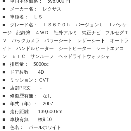
■ 車両本体価格： 598,000 円
■ メーカー名： レクサス
■ 車種名： ＬＳ
■ グレード名： ＬＳ６００ｈ バージョンＵ Ｉパッケ
ージ 記録簿 ４ＷＤ 社外アルミ 純正ナビ フルセグＴ
Ｖ バックカメラ パワーシート レザーシート オートラ
イト ハンドルヒーター シートヒーター シートエアコ
ン ＥＴＣ サンルーフ ヘッドライトウォッシャ
■ 排気量： 5000cc
■ ドア枚数： 4D
■ ミッション： CVT
■ 店舗PR文： -
■ 修復歴有無： なし
■ 年式（年）： 2007
■ 走行距離： 139,600 km
■ 車検有無： 検9.10
■ 色名： パールホワイト