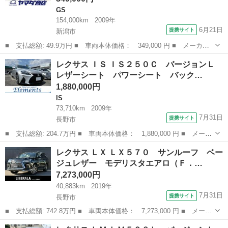
GS
154,000km
2009年
6月21日
提携サイト
新潟市
■ 支払総額: 49.9万円 ■ 車両本体価格： 349,000 円 ■ メーカー
名： レクサス ■ 車種名： ＧＳ ■ グレード名： ＧＳ４５０
新潟
新潟市
GS
レクサス ＩＳ ＩＳ２５０Ｃ バージョンＬ
ｈ 純正ナビ カールソンホイール ＥＴＣ ドライブレコーダー
レザーシート パワーシート バック…
バックカメラ ...
1,880,000円
IS
73,710km
2009年
7月31日
提携サイト
長野市
■ 支払総額: 204.7万円 ■ 車両本体価格： 1,880,000 円 ■ メーカ
ー名： レクサス ■ 車種名： ＩＳ ■ グレード名： ＩＳ２５０
長野
長野市
IS
レクサス ＬＸ ＬＸ５７０ サンルーフ ベー
Ｃ バージョンＬ レザーシート パワーシート バックカメラ ナ
ジュレザー モデリスタエアロ（Ｆ．…
ビ付き ...
7,273,000円
40,883km
2019年
7月31日
提携サイト
長野市
■ 支払総額: 742.8万円 ■ 車両本体価格： 7,273,000 円 ■ メーカ
ー名： レクサス ■ 車種名： ＬＸ ■ グレード名： ＬＸ５７
長野
長野市
レクサス