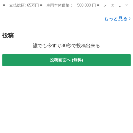
■ 支払総額: 65万円 ■ 車両本体価格： 500,000 円 ■ メーカー
名： レクサス ■ 車種名： ＬＳ ■ グレード名： ＬＳ４６０
長野
佐久市
LS
バージョンＣ Ｉパッケージ クリアランスソナー オートクルーズ
もっと見る
コントロール バ...
投稿
誰でも今すぐ30秒で投稿出来る
投稿画面へ (無料)