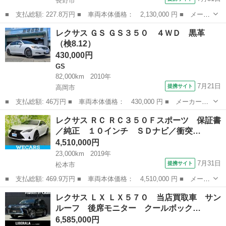
長野市
■ 支払総額: 227.8万円 ■ 車両本体価格： 2,130,000 円 ■ メーカ
ー名： レクサス ■ 車種名： ＩＳ ■ グレード名： ＩＳ２５
長野
長野市
IS
レクサス ＧＳ ＧＳ３５０ ４ＷＤ 黒革
０ Ｆスポーツ スマートキーエンジン プッシュスタート バック
（検8.12）
カメラ Ｅ...
430,000円
GS
82,000km
2010年
7月21日
提携サイト
高岡市
■ 支払総額: 46万円 ■ 車両本体価格： 430,000 円 ■ メーカー
名： レクサス ■ 車種名： ＧＳ ■ グレード名： ＧＳ３５０
富山
高岡市
GS
レクサス ＲＣ ＲＣ３５０Ｆスポーツ 保証書
４ＷＤ 黒革 ■ 排気量： 3500cc ■ ドア枚数： 4D ■ ミッショ
／純正 １０インチ ＳＤナビ／衝突…
ン...
4,510,000円
23,000km
2019年
7月31日
提携サイト
松本市
■ 支払総額: 469.9万円 ■ 車両本体価格： 4,510,000 円 ■ メーカ
ー名： レクサス ■ 車種名： ＲＣ ■ グレード名： ＲＣ３５０
長野
松本市
レクサス
レクサス ＬＸ ＬＸ５７０ 当店買取車 サン
Ｆスポーツ 保証書／純正 １０インチ ＳＤナビ／衝突安全装置／
ルーフ 後席モニター クールボック…
シートヒ...
6,585,000円