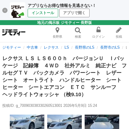
アプリならお得な情報を見逃さない！
インストール
アプリで開く
地元の掲示板 ジモティー 長野版
長野県
検索
ログイン
投稿
ジモティー
中古車
レクサス
LS
長野県のLS
長野市のLS
レクサス ＬＳ ＬＳ６００ｈ バージョンＵ Ｉパッ
ケージ 記録簿 ４ＷＤ 社外アルミ 純正ナビ フ
ルセグＴＶ バックカメラ パワーシート レザー
シート オートライト ハンドルヒーター シート
ヒーター シートエアコン ＥＴＣ サンルーフ
ヘッドライトウォッシャ （検9.10）
投稿ID: g_700903038330260513001
2026年5月9日 15:24