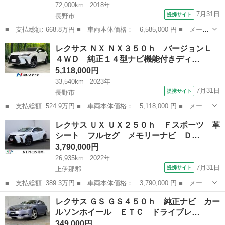
72,000km
2018年
7月31日
提携サイト
長野市
■ 支払総額: 668.8万円 ■ 車両本体価格： 6,585,000 円 ■ メーカ
ー名： レクサス ■ 車種名： ＬＸ ■ グレード名： ＬＸ５７
長野
長野市
レクサス
レクサス ＮＸ ＮＸ３５０ｈ バージョンＬ
０ 当店買取車 サンルーフ 後席モニター クールボックス パノ
４ＷＤ 純正１４型ナビ機能付きディ…
ラミックビ...
5,118,000円
33,540km
2023年
7月31日
提携サイト
長野市
■ 支払総額: 524.9万円 ■ 車両本体価格： 5,118,000 円 ■ メーカ
ー名： レクサス ■ 車種名： ＮＸ ■ グレード名： ＮＸ３５０
長野
長野市
レクサス
レクサス ＵＸ ＵＸ２５０ｈ Ｆスポーツ 革
ｈ バージョンＬ ４ＷＤ 純正１４型ナビ機能付きディスプレイオ
シート フルセグ メモリーナビ Ｄ…
ーディオ...
3,790,000円
26,935km
2022年
7月31日
提携サイト
上伊那郡
■ 支払総額: 389.3万円 ■ 車両本体価格： 3,790,000 円 ■ メーカ
ー名： レクサス ■ 車種名： ＵＸ ■ グレード名： ＵＸ２５０
長野
上伊那郡
レクサス
レクサス ＧＳ ＧＳ４５０ｈ 純正ナビ カー
ｈ Ｆスポーツ 革シート フルセグ メモリーナビ ＤＶＤ再生
ルソンホイール ＥＴＣ ドライブレ…
バックカ...
349,000円