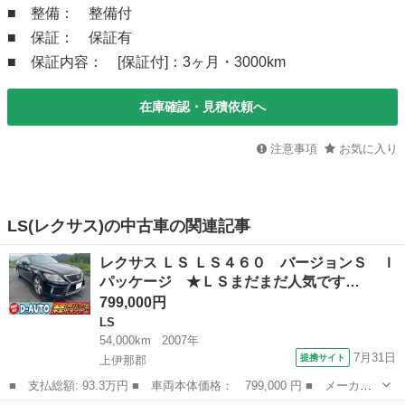
■ 整備： 整備付
■ 保証： 保証有
■ 保証内容： [保証付]：3ヶ月・3000km
在庫確認・見積依頼へ
注意事項
お気に入り
LS(レクサス)の中古車の関連記事
レクサス ＬＳ ＬＳ４６０ バージョンＳ Ｉ
パッケージ ★ＬＳまだまだ人気です…
799,000円
LS
54,000km
2007年
7月31日
提携サイト
上伊那郡
■ 支払総額: 93.3万円 ■ 車両本体価格： 799,000 円 ■ メーカー
名： レクサス ■ 車種名： ＬＳ ■ グレード名： ＬＳ４６０