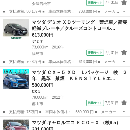
7月31日
提携サイト
会津若松市
■ 支払総額: 80.1万円 ■ 車両本体価格： 708,000 円 ■ メーカー
名： マツダ ■ 車種名： デミオ ■ グレード名： ＸＤ ４Ｗ
福島
会津若松市
デミオ
マツダ デミオ ＸＤツーリング 禁煙車／衝突
Ｄ ディーゼル ターボ 純正ナビ Ｂｌｕｅｔｏｏｔｈ スマート
軽減ブレーキ／クルーズコントロール…
シィティブレー...
613,000円
デミオ
73,000km
2016年
7月31日
提携サイト
福島市
■ 支払総額: 70.8万円 ■ 車両本体価格： 613,000 円 ■ メーカー
名： マツダ ■ 車種名： デミオ ■ グレード名： ＸＤツーリン
福島
福島市
デミオ
マツダ ＣＸ－５ ＸＤ Ｌパッケージ 検 ２
グ 禁煙車／衝突軽減ブレーキ／クルーズコントロール／純正ナビ／
年 黒革 禁煙 ＫＥＮＳＴＹＬＥエ…
Ｂｌｕｅｔｏ...
580,000円
CX-5
79,000km
2012年
7月31日
提携サイト
郡山市
■ 支払総額: 73万円 ■ 車両本体価格： 580,000 円 ■ メーカー
名： マツダ ■ 車種名： ＣＸ－５ ■ グレード名： ＸＤ Ｌパ
福島
郡山市
CX-5
マツダ キャロルエコ ＥＣＯ－Ｘ （検9.5）
ッケージ 検 ２年 黒革 禁煙 ＫＥＮＳＴＹＬＥエアロ ローダ
201,000円
ウン ナビ Ｂカ...