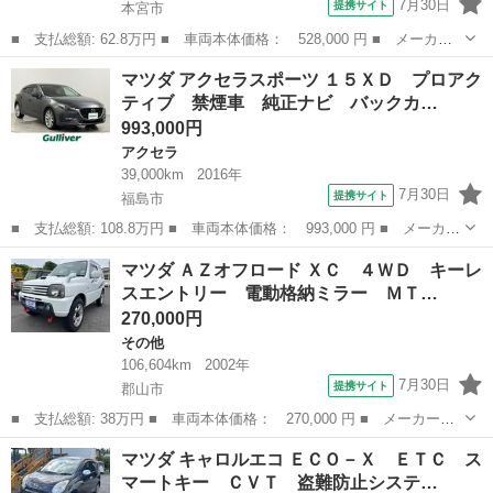
7月30日
提携サイト
本宮市
■ 支払総額: 62.8万円 ■ 車両本体価格： 528,000 円 ■ メーカー
名： マツダ ■ 車種名： アクセラスポーツ ■ グレード名： １
福島
本宮市
アクセラ
マツダ アクセラスポーツ １５ＸＤ プロアク
５Ｓ 車検整備付き １年保証 ４ＷＤ ナビ Ｂｌｕｅｔｏｏｔ
ティブ 禁煙車 純正ナビ バックカ…
ｈ バックカメ...
993,000円
アクセラ
39,000km
2016年
7月30日
提携サイト
福島市
■ 支払総額: 108.8万円 ■ 車両本体価格： 993,000 円 ■ メーカー
名： マツダ ■ 車種名： アクセラスポーツ ■ グレード名： １
福島
福島市
アクセラ
マツダ ＡＺオフロード ＸＣ ４ＷＤ キーレ
５ＸＤ プロアクティブ 禁煙車 純正ナビ バックカメラ ＢＳ
スエントリー 電動格納ミラー ＭＴ…
Ｍ ＥＴＣ２...
270,000円
その他
106,604km
2002年
7月30日
提携サイト
郡山市
■ 支払総額: 38万円 ■ 車両本体価格： 270,000 円 ■ メーカー
名： マツダ ■ 車種名： ＡＺオフロード ■ グレード名： Ｘ
福島
郡山市
その他
マツダ キャロルエコ ＥＣＯ－Ｘ ＥＴＣ ス
Ｃ ４ＷＤ キーレスエントリー 電動格納ミラー ＭＴ ＡＢＳ
マートキー ＣＶＴ 盗難防止システ…
ルーフレール アル...