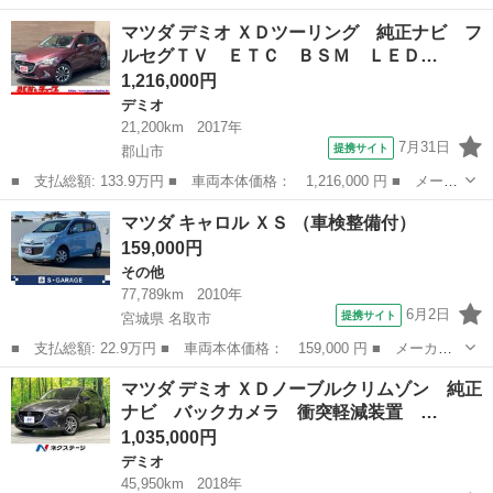
ー名： マツダ ■ 車種名： ＭＡＺＤＡ３ファストバック ■ グレ
福島
伊達市
マツダ
マツダ デミオ ＸＤツーリング 純正ナビ フ
ード名： １５Ｓ ブラックトーンエディション 純正１０型ナビ
ルセグＴＶ ＥＴＣ ＢＳＭ ＬＥＤ…
全周囲カ...
1,216,000円
デミオ
21,200km
2017年
7月31日
提携サイト
郡山市
■ 支払総額: 133.9万円 ■ 車両本体価格： 1,216,000 円 ■ メーカ
ー名： マツダ ■ 車種名： デミオ ■ グレード名： ＸＤツーリ
福島
郡山市
デミオ
マツダ キャロル ＸＳ （車検整備付）
ング 純正ナビ フルセグＴＶ ＥＴＣ ＢＳＭ ＬＥＤヘッドライ
159,000円
ト パド...
その他
77,789km
2010年
6月2日
提携サイト
宮城県 名取市
■ 支払総額: 22.9万円 ■ 車両本体価格： 159,000 円 ■ メーカー
名： マツダ ■ 車種名： キャロル ■ グレード名： ＸＳ ■ 排
宮城
名取市
その他
マツダ デミオ ＸＤノーブルクリムゾン 純正
気量： 660cc ■ ドア枚数： 5D ■ ミッション： CVT ■ ...
ナビ バックカメラ 衝突軽減装置 …
1,035,000円
デミオ
45,950km
2018年