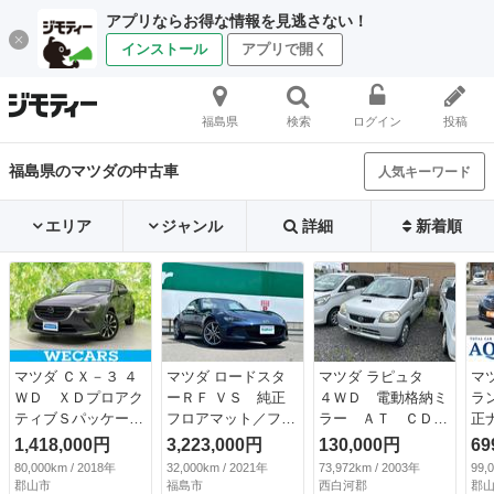
アプリならお得な情報を見逃さない！
インストール
アプリで開く
福島県
検索
ログイン
投稿
福島県のマツダの中古車
人気キーワード
エリア
ジャンル
詳細
新着順
マツダ ＣＸ－３ ４
マツダ ロードスタ
マツダ ラピュタ
マ
ＷＤ ＸＤプロアク
ーＲＦ ＶＳ 純正
４ＷＤ 電動格納ミ
ラ
ティブＳパッケー
フロアマット／フル
ラー ＡＴ ＣＤ
正
ジ 新品タイヤ／保
セグテレビ／Ｂｌｕ
エアコン （検10.3）
Ｖ
1,418,000円
3,223,000円
130,000円
69
証書／純正 ＨＤＤ
ｅｔｏｏｔｈ／ＤＶ
ｅ
80,000km / 2018年
32,000km / 2021年
73,972km / 2003年
99,
ナビ／衝突安全装置
Ｄ／ＣＤ／バックカ
バ
郡山市
福島市
西白河郡
郡