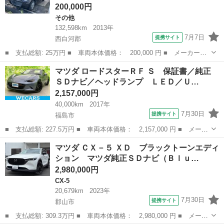
200,000円
その他
132,598km
2013年
7月7日
提携サイト
西白河郡
■ 支払総額: 25万円 ■ 車両本体価格： 200,000 円 ■ メーカー
名： マツダ ■ 車種名： キャロルエコ ■ グレード名： ＥＣＯ
福島
西白河郡
その他
マツダ ロードスターＲＦ Ｓ 保証書／純正
－Ｘ ＥＴＣ スマートキー ＣＶＴ 盗難防止システム ＡＢＳ
ＳＤナビ／ヘッドランプ ＬＥＤ／Ｕ…
ＣＤ 衝突安全ボ...
2,157,000円
40,000km
2017年
7月30日
提携サイト
福島市
■ 支払総額: 227.5万円 ■ 車両本体価格： 2,157,000 円 ■ メーカ
ー名： マツダ ■ 車種名： ロードスターＲＦ ■ グレード名：
福島
福島市
マツダ
マツダ ＣＸ－５ ＸＤ ブラックトーンエディ
Ｓ 保証書／純正 ＳＤナビ／ヘッドランプ ＬＥＤ／ＵＳＢジャッ
ション マツダ純正ＳＤナビ（Ｂｌｕ…
ク／Ｂｌ...
2,980,000円
CX-5
20,679km
2023年
7月30日
提携サイト
郡山市
■ 支払総額: 309.3万円 ■ 車両本体価格： 2,980,000 円 ■ メーカ