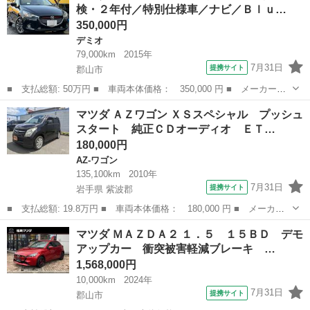
検・２年付／特別仕様車／ナビ／Ｂｌｕ…
ｈ フルセ...
350,000円
デミオ
79,000km
2015年
7月31日
提携サイト
郡山市
■ 支払総額: 50万円 ■ 車両本体価格： 350,000 円 ■ メーカー
名： マツダ ■ 車種名： デミオ ■ グレード名： ＸＤ ミッド
福島
郡山市
デミオ
マツダ ＡＺワゴン ＸＳスペシャル プッシュ
センチュリー 検・２年付／特別仕様車／ナビ／Ｂｌｕｅｔｏｏｔｈ
スタート 純正ＣＤオーディオ ＥＴ…
／ＥＴＣ／関東仕...
180,000円
AZ-ワゴン
135,100km
2010年
7月31日
提携サイト
岩手県 紫波郡
■ 支払総額: 19.8万円 ■ 車両本体価格： 180,000 円 ■ メーカー
名： マツダ ■ 車種名： ＡＺワゴン ■ グレード名： ＸＳスペ
岩手
紫波郡
AZ-ワゴン
マツダ ＭＡＺＤＡ２ １．５ １５ＢＤ デモ
シャル プッシュスタート 純正ＣＤオーディオ ＥＴＣ スマート
アップカー 衝突被害軽減ブレーキ …
キー ■ 排...
1,568,000円
10,000km
2024年
7月31日
提携サイト
郡山市