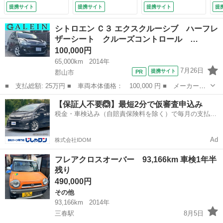
／シートヒーター
メラ／レザーシート
電
提携サイト
提携サイト
提携サイト
提
前席／３６０°ビュ
／シートヒーター／
Ｅ
ーモニター／車線逸
ＢＯＳＥサウンド内
ー
シトロエン Ｃ３ エクスクルーシブ ハーフレ
脱防止支援システム
蔵シート／ドライブ
イ
ザーシート クルーズコントロール …
／ヘッドランプ Ｌ
レコーダー／純正１
ト
100,000円
ＥＤ／ＵＳＢジャッ
７インチアルミ／ク
ア
ク／Ｂｌｕｅｔｏｏ
ルコン （検8.8）
年保
65,000km
2014年
ｔｈ接続 （検10.1）
7月26日
提携サイト
郡山市
■ 支払総額: 25万円 ■ 車両本体価格： 100,000 円 ■ メーカー
名： シトロエン ■ 車種名： Ｃ３ ■ グレード名： エクスクル
福島
郡山市
その他
シトロエン
【保証人不要🙆】最短2分で仮審査申込み
ーシブ ハーフレザーシート クルーズコントロール ＥＴＣ 純正
税金・車検込み（自賠責保険料を除く）で毎月の支払額
ＡＷ フォグ オ...
は一定の自社ローン🚗
Ad
株式会社IDOM
フレアクロスオーバー 93,166km 車検1年半
残り
490,000円
その他
93,166km
2014年
三春駅
8月5日