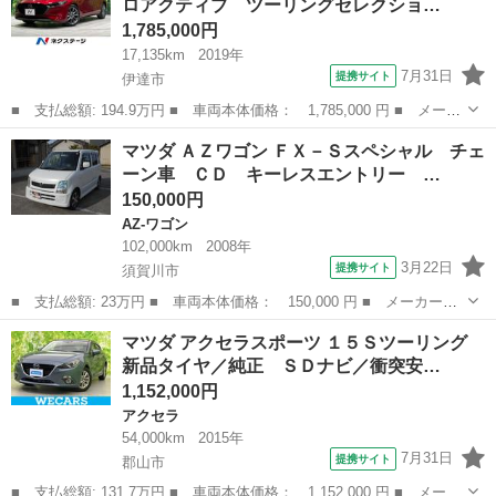
ロアクティブ ツーリングセレクショ…
量： 3...
1,785,000円
17,135km
2019年
7月31日
提携サイト
伊達市
■ 支払総額: 194.9万円 ■ 車両本体価格： 1,785,000 円 ■ メーカ
ー名： マツダ ■ 車種名： ＭＡＺＤＡ３ファストバック ■ グレ
福島
伊達市
マツダ
マツダ ＡＺワゴン ＦＸ－Ｓスペシャル チェ
ード名： ２０Ｓプロアクティブ ツーリングセレクション ＢＯＳ
ーン車 ＣＤ キーレスエントリー …
Ｅサウン...
150,000円
AZ-ワゴン
102,000km
2008年
3月22日
提携サイト
須賀川市
■ 支払総額: 23万円 ■ 車両本体価格： 150,000 円 ■ メーカー
名： マツダ ■ 車種名： ＡＺワゴン ■ グレード名： ＦＸ－Ｓ
福島
須賀川市
AZ-ワゴン
マツダ アクセラスポーツ １５Ｓツーリング
スペシャル チェーン車 ＣＤ キーレスエントリー １４インチア
新品タイヤ／純正 ＳＤナビ／衝突安…
ルミ 盗難防止シ...
1,152,000円
アクセラ
54,000km
2015年
7月31日
提携サイト
郡山市
■ 支払総額: 131.7万円 ■ 車両本体価格： 1,152,000 円 ■ メーカ