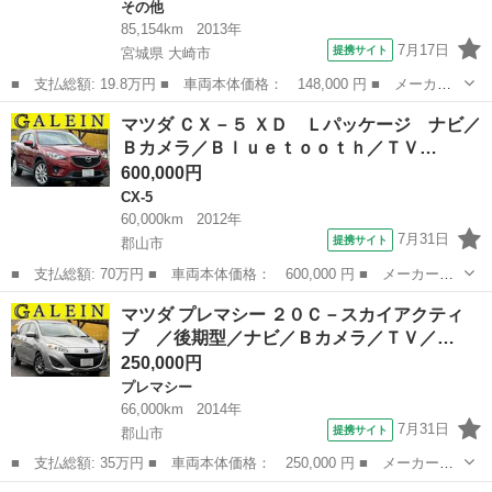
その他
85,154km
2013年
7月17日
提携サイト
宮城県 大崎市
■ 支払総額: 19.8万円 ■ 車両本体価格： 148,000 円 ■ メーカー
名： マツダ ■ 車種名： キャロルエコ ■ グレード名： ＥＣＯ
宮城
大崎市
その他
マツダ ＣＸ－５ ＸＤ Ｌパッケージ ナビ／
－Ｌ ワンオーナー キーレスキー ＥＴＣ Ａストップ ■ 排気
Ｂカメラ／Ｂｌｕｅｔｏｏｔｈ／ＴＶ…
量： 660...
600,000円
CX-5
60,000km
2012年
7月31日
提携サイト
郡山市
■ 支払総額: 70万円 ■ 車両本体価格： 600,000 円 ■ メーカー
名： マツダ ■ 車種名： ＣＸ－５ ■ グレード名： ＸＤ Ｌパ
福島
郡山市
CX-5
マツダ プレマシー ２０Ｃ－スカイアクティ
ッケージ ナビ／Ｂカメラ／Ｂｌｕｅｔｏｏｔｈ／ＴＶ／ＳＣＢＳ追
ブ ／後期型／ナビ／Ｂカメラ／ＴＶ／…
突軽減ブレーキ／...
250,000円
プレマシー
66,000km
2014年
7月31日
提携サイト
郡山市
■ 支払総額: 35万円 ■ 車両本体価格： 250,000 円 ■ メーカー
名： マツダ ■ 車種名： プレマシー ■ グレード名： ２０Ｃ－