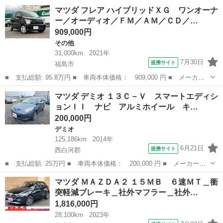
ー名： マツダ ■ 車種名： ＣＸ－５ ■ グレード名： ＸＤ ブ
福島
郡山市
CX-5
マツダ フレア ハイブリッドＸＧ ワンオーナ
ラックトーンエディション マツダ純正ＳＤナビ（Ｂｌｕｅｔｏｏｔ
ー／オーディオ／ＦＭ／ＡＭ／ＣＤ／…
ｈ対応）...
909,000円
その他
31,000km
2021年
7月30日
提携サイト
福島市
■ 支払総額: 95.8万円 ■ 車両本体価格： 909,000 円 ■ メーカー
名： マツダ ■ 車種名： フレア ■ グレード名： ハイブリッド
福島
福島市
その他
マツダ デミオ １３Ｃ－Ｖ スマートエディシ
ＸＧ ワンオーナー／オーディオ／ＦＭ／ＡＭ／ＣＤ／ＵＳＢ／ＡＵ
ョンＩＩ ナビ アルミホイール キ…
Ｘ／プッシュ...
200,000円
デミオ
125,186km
2014年
6月21日
提携サイト
西白河郡
■ 支払総額: 25万円 ■ 車両本体価格： 200,000 円 ■ メーカー
名： マツダ ■ 車種名： デミオ ■ グレード名： １３Ｃ－Ｖ
福島
西白河郡
デミオ
マツダ ＭＡＺＤＡ２ １５ＭＢ ６速ＭＴ＿衝
スマートエディションＩＩ ナビ アルミホイール キーレスエント
突軽減ブレーキ＿社外マフラー＿社外…
リー ＣＶＴ 衝...
1,816,000円
28,100km
2023年