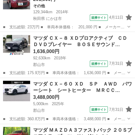
その他
129,344km
2014年
4月11日
提携サイト
秋田県 にかほ市
■ 支払総額: 23万円 ■ 車両本体価格： 201,000 円 ■ メーカー
名： マツダ ■ 車種名： キャロルエコ ■ グレード名： ＥＣＯ
秋田
にかほ市
その他
マツダ ＣＸ－８ ＸＤプロアクティブ ＣＤ
－Ｘ ■ 排気量： 660cc ■ ドア枚数： 5D ■ ミッション：
ＤＶＤプレイヤー ＢＯＳＥサウンド…
CVT...
1,636,000円
92,630km
2018年
7月31日
提携サイト
郡山市
■ 支払総額: 175.9万円 ■ 車両本体価格： 1,636,000 円 ■ メーカ
ー名： マツダ ■ 車種名： ＣＸ－８ ■ グレード名： ＸＤプロ
福島
郡山市
マツダ
マツダ ＣＸ－６０ ＸＤ ＳＰ ＡＷＤ パワ
アクティブ ＣＤ ＤＶＤプレイヤー ＢＯＳＥサウンドシステム
ーシート シートヒーター ＭＲＣＣ…
３６０度...
3,488,000円
5,000km
2025年
7月31日
提携サイト
郡山市
■ 支払総額: 360.8万円 ■ 車両本体価格： 3,488,000 円 ■ メーカ
ー名： マツダ ■ 車種名： ＣＸ－６０ ■ グレード名： ＸＤ
福島
郡山市
マツダ
マツダ ＭＡＺＤＡ３ファストバック ２０Ｓプ
ＳＰ ＡＷＤ パワーシート シートヒーター ＭＲＣＣ ■ 排気