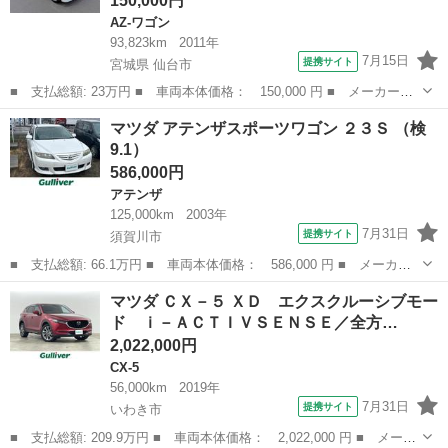
150,000円
AZ-ワゴン
93,823km
2011年
7月15日
提携サイト
宮城県 仙台市
■ 支払総額: 23万円 ■ 車両本体価格： 150,000 円 ■ メーカー
名： マツダ ■ 車種名： ＡＺワゴン ■ グレード名： ＸＳスペ
宮城
仙台市
AZ-ワゴン
マツダ アテンザスポーツワゴン ２３Ｓ （検
シャル バックカメラ スマートキー 電動格納ミラー ベンチシー
9.1）
ト ＡＴ 盗難防...
586,000円
アテンザ
125,000km
2003年
7月31日
提携サイト
須賀川市
■ 支払総額: 66.1万円 ■ 車両本体価格： 586,000 円 ■ メーカー
名： マツダ ■ 車種名： アテンザスポーツワゴン ■ グレード
福島
須賀川市
アテンザ
マツダ ＣＸ－５ ＸＤ エクスクルーシブモー
名： ２３Ｓ ■ 排気量： 2300cc ■ ドア枚数： 5D ■ ミッシ
ド ｉ－ＡＣＴＩＶＳＥＮＳＥ／全方…
ョ...
2,022,000円
CX-5
56,000km
2019年
7月31日
提携サイト
いわき市
■ 支払総額: 209.9万円 ■ 車両本体価格： 2,022,000 円 ■ メーカ