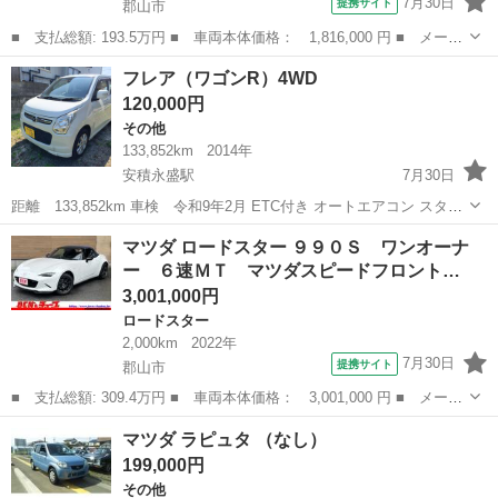
7月30日
提携サイト
郡山市
■ 支払総額: 193.5万円 ■ 車両本体価格： 1,816,000 円 ■ メーカ
ー名： マツダ ■ 車種名： ＭＡＺＤＡ２ ■ グレード名： １５
福島
郡山市
マツダ
フレア（ワゴンR）4WD
ＭＢ ６速ＭＴ＿衝突軽減ブレーキ＿社外マフラー＿社外１５インチ
120,000円
ＡＷ＿Ｂ...
その他
133,852km
2014年
安積永盛駅
7月30日
距離 133,852km 車検 令和9年2月 ETC付き オートエアコン スタッ
ドレスタイヤも一緒にお引渡しできます。 ※別途名義変更費用がかか
福島
郡山市
安積永盛駅
その他
ワゴンR
マツダ ロードスター ９９０Ｓ ワンオーナ
ります。
ー ６速ＭＴ マツダスピードフロント…
3,001,000円
ロードスター
2,000km
2022年
7月30日
提携サイト
郡山市
■ 支払総額: 309.4万円 ■ 車両本体価格： 3,001,000 円 ■ メーカ
ー名： マツダ ■ 車種名： ロードスター ■ グレード名： ９９
福島
郡山市
ロードスター
マツダ ラピュタ （なし）
０Ｓ ワンオーナー ６速ＭＴ マツダスピードフロントスポイラ
199,000円
ー 純正１...
その他