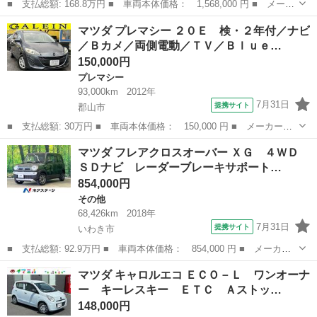
■ 支払総額: 168.8万円 ■ 車両本体価格： 1,568,000 円 ■ メーカ
ー名： マツダ ■ 車種名： ＭＡＺＤＡ２ ■ グレード名： １．
福島
郡山市
マツダ
マツダ プレマシー ２０Ｅ 検・２年付／ナビ
５ １５ＢＤ デモアップカー 衝突被害軽減ブレーキ ３６０ ■
／Ｂカメ／両側電動／ＴＶ／Ｂｌｕｅ…
排気量...
150,000円
プレマシー
93,000km
2012年
7月31日
提携サイト
郡山市
■ 支払総額: 30万円 ■ 車両本体価格： 150,000 円 ■ メーカー
名： マツダ ■ 車種名： プレマシー ■ グレード名： ２０Ｅ
福島
郡山市
プレマシー
マツダ フレアクロスオーバー ＸＧ ４ＷＤ
検・２年付／ナビ／Ｂカメ／両側電動／ＴＶ／Ｂｌｕｅｔｏｏｔｈ／
ＳＤナビ レーダーブレーキサポート…
関東仕入／禁煙車...
854,000円
その他
68,426km
2018年
7月31日
提携サイト
いわき市
■ 支払総額: 92.9万円 ■ 車両本体価格： 854,000 円 ■ メーカー
名： マツダ ■ 車種名： フレアクロスオーバー ■ グレード
福島
いわき市
その他
マツダ キャロルエコ ＥＣＯ－Ｌ ワンオーナ
名： ＸＧ ４ＷＤ ＳＤナビ レーダーブレーキサポート 禁煙
ー キーレスキー ＥＴＣ Ａストッ…
車 前席シートヒー...
148,000円