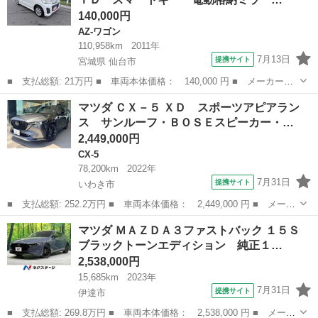
ＣＤ＆ＤＶＤ再生...
140,000円
AZ-ワゴン
110,958km
2011年
7月13日
提携サイト
宮城県 仙台市
■ 支払総額: 21万円 ■ 車両本体価格： 140,000 円 ■ メーカー
名： マツダ ■ 車種名： ＡＺワゴンカスタムスタイル ■ グレー
宮城
仙台市
AZ-ワゴン
マツダ ＣＸ－５ ＸＤ スポーツアピアラン
ド名： ＸＳ ＨＩＤ スマートキー 電動格納ミラー ベンチシー
ス サンルーフ・ＢＯＳＥスピーカー・…
ト ＣＶＴ 盗難...
2,449,000円
CX-5
78,200km
2022年
7月31日
提携サイト
いわき市
■ 支払総額: 252.2万円 ■ 車両本体価格： 2,449,000 円 ■ メーカ
ー名： マツダ ■ 車種名： ＣＸ－５ ■ グレード名： ＸＤ ス
福島
いわき市
CX-5
マツダ ＭＡＺＤＡ３ファストバック １５Ｓ
ポーツアピアランス サンルーフ・ＢＯＳＥスピーカー・全方位モニ
ブラックトーンエディション 純正１…
ター・Ｅ...
2,538,000円
15,685km
2023年
7月31日
提携サイト
伊達市
■ 支払総額: 269.8万円 ■ 車両本体価格： 2,538,000 円 ■ メーカ