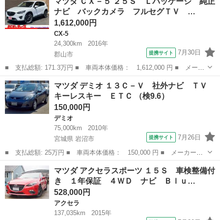
マツダ ＣＸ－５ ２５Ｓ Ｌパッケージ 純正
ラックトーンエディション 禁煙／４ＷＤ／ターボ／純正ナビ／ＨＵ
ナビ バックカメラ フルセグＴＶ …
Ｄ／レー...
1,612,000円
CX-5
24,300km
2016年
7月30日
提携サイト
郡山市
■ 支払総額: 171.3万円 ■ 車両本体価格： 1,612,000 円 ■ メーカ
ー名： マツダ ■ 車種名： ＣＸ－５ ■ グレード名： ２５Ｓ
福島
郡山市
CX-5
マツダ デミオ １３Ｃ－Ｖ 社外ナビ ＴＶ
Ｌパッケージ 純正ナビ バックカメラ フルセグＴＶ ＥＴＣ 黒
キーレスキー ＥＴＣ （検9.6）
革シート...
150,000円
デミオ
75,000km
2010年
7月26日
提携サイト
宮城県 岩沼市
■ 支払総額: 25万円 ■ 車両本体価格： 150,000 円 ■ メーカー
名： マツダ ■ 車種名： デミオ ■ グレード名： １３Ｃ－Ｖ
宮城
岩沼市
デミオ
マツダ アクセラスポーツ １５Ｓ 車検整備付
社外ナビ ＴＶ キーレスキー ＥＴＣ ■ 排気量： 1300cc ■ ド
き １年保証 ４ＷＤ ナビ Ｂｌｕ…
ア枚数...
528,000円
アクセラ
137,035km
2015年