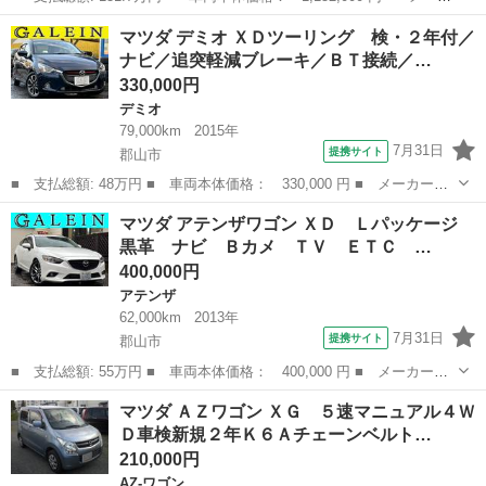
ー名： マツダ ■ 車種名： アクセラスポーツ ■ グレード名：
福島
郡山市
アクセラ
マツダ デミオ ＸＤツーリング 検・２年付／
１５Ｓツーリング 新品タイヤ／純正 ＳＤナビ／衝突安全装置／ヘ
ナビ／追突軽減ブレーキ／ＢＴ接続／…
ッドラン...
330,000円
デミオ
79,000km
2015年
7月31日
提携サイト
郡山市
■ 支払総額: 48万円 ■ 車両本体価格： 330,000 円 ■ メーカー
名： マツダ ■ 車種名： デミオ ■ グレード名： ＸＤツーリン
福島
郡山市
デミオ
マツダ アテンザワゴン ＸＤ Ｌパッケージ
グ 検・２年付／ナビ／追突軽減ブレーキ／ＢＴ接続／ＥＴＣ／禁煙
黒革 ナビ Ｂカメ ＴＶ ＥＴＣ …
／スマートブレー...
400,000円
アテンザ
62,000km
2013年
7月31日
提携サイト
郡山市
■ 支払総額: 55万円 ■ 車両本体価格： 400,000 円 ■ メーカー
名： マツダ ■ 車種名： アテンザワゴン ■ グレード名： Ｘ
福島
郡山市
アテンザ
マツダ ＡＺワゴン ＸＧ ５速マニュアル４Ｗ
Ｄ Ｌパッケージ 黒革 ナビ Ｂカメ ＴＶ ＥＴＣ Ｐシート
Ｄ車検新規２年Ｋ６Ａチェーンベルト…
Ｓヒーター Ｄバイ...
210,000円
AZ-ワゴン