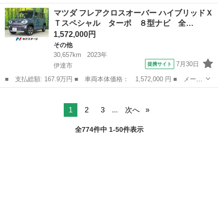
ー名： マツダ ■ 車種名： アテンザワゴン ■ グレード名： Ｘ
福島
福島市
アテンザ
マツダ フレアクロスオーバー ハイブリッドＸ
Ｄ Ｌパッケージ 禁煙車／ＢＯＳＥサウンドシステム／ＥＴＣ／レ
Ｔスペシャル ターボ ８型ナビ 全…
ーダーク...
1,572,000円
その他
30,657km
2023年
7月30日
提携サイト
伊達市
■ 支払総額: 167.9万円 ■ 車両本体価格： 1,572,000 円 ■ メーカ
ー名： マツダ ■ 車種名： フレアクロスオーバー ■ グレード
福島
伊達市
その他
名： ハイブリッドＸＴスペシャル ターボ ８型ナビ 全周囲カメ
ラ 衝突軽...
1
2
3
...
次へ
全774件中 1-50件表示