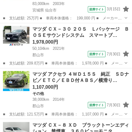
83,000km
2003年
3月15日
提携サイト
宮城県 仙台市
■ 支払総額: 25万円 ■ 車両本体価格： 199,000 円 ■ メーカー
名： マツダ ■ 車種名： ラピュタ ■ グレード名： ■ 排気
宮城
仙台市
その他
マツダ ＣＸ－３０ ２０Ｓ Ｌパッケージ Ｂ
量： 660cc ■ ドア枚数： 5D ■ ミッション： MT5速 ■ 店舗P...
ＯＳＥサウンドシステム スマートブ…
1,978,000円
50,104km
2021年
7月30日
提携サイト
郡山市
■ 支払総額: 209.8万円 ■ 車両本体価格： 1,978,000 円 ■ メーカ
ー名： マツダ ■ 車種名： ＣＸ－３０ ■ グレード名： ２０
福島
郡山市
マツダ
マツダ アクセラ ４ＷＤ１５Ｓ 純正 ＳＤナ
Ｓ Ｌパッケージ ＢＯＳＥサウンドシステム スマートブレーキサ
ビ／ＥＴＣ／ＥＢＤ付ＡＢＳ／横滑り…
ポート ３...
1,107,000円
その他
38,000km
2014年
7月30日
提携サイト
郡山市
■ 支払総額: 121.5万円 ■ 車両本体価格： 1,107,000 円 ■ メーカ
ー名： マツダ ■ 車種名： アクセラ ■ グレード名： ４ＷＤ１
福島
郡山市
その他
マツダ ＣＸ－８ ＸＤ ブラックトーンエディ
５Ｓ 純正 ＳＤナビ／ＥＴＣ／ＥＢＤ付ＡＢＳ／横滑り防止装置／
ション 禁煙車 ３６０ビューモニタ…
アイドリ...