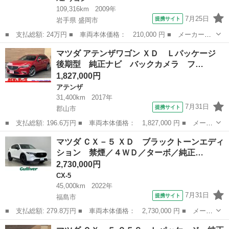
109,316km
2009年
7月25日
提携サイト
岩手県 盛岡市
■ 支払総額: 24万円 ■ 車両本体価格： 210,000 円 ■ メーカー
名： マツダ ■ 車種名： ＡＺワゴン ■ グレード名： ＸＧ ５
岩手
盛岡市
AZ-ワゴン
マツダ アテンザワゴン ＸＤ Ｌパッケージ
速マニュアル４ＷＤ車検新規２年Ｋ６ＡチェーンベルトＡＢＳ禁煙キ
後期型 純正ナビ バックカメラ フ…
ーレス運転ヒータ...
1,827,000円
アテンザ
31,400km
2017年
7月31日
提携サイト
郡山市
■ 支払総額: 196.6万円 ■ 車両本体価格： 1,827,000 円 ■ メーカ
ー名： マツダ ■ 車種名： アテンザワゴン ■ グレード名： Ｘ
福島
郡山市
アテンザ
マツダ ＣＸ－５ ＸＤ ブラックトーンエディ
Ｄ Ｌパッケージ 後期型 純正ナビ バックカメラ フルセグＴ
ション 禁煙／４ＷＤ／ターボ／純正…
Ｖ ＥＴＣ...
2,730,000円
CX-5
45,000km
2022年
7月31日
提携サイト
福島市
■ 支払総額: 279.8万円 ■ 車両本体価格： 2,730,000 円 ■ メーカ
ー名： マツダ ■ 車種名： ＣＸ－５ ■ グレード名： ＸＤ ブ
福島
福島市
CX-5