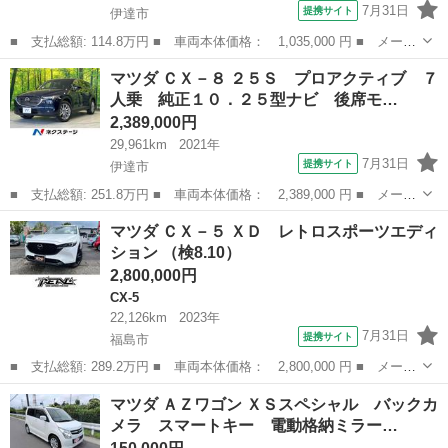
7月31日
提携サイト
伊達市
■ 支払総額: 114.8万円 ■ 車両本体価格： 1,035,000 円 ■ メーカ
ー名： マツダ ■ 車種名： デミオ ■ グレード名： ＸＤノーブ
福島
伊達市
デミオ
マツダ ＣＸ－８ ２５Ｓ プロアクティブ ７
ルクリムゾン 純正ナビ バックカメラ 衝突軽減装置 禁煙車 シ
人乗 純正１０．２５型ナビ 後席モ…
ートヒー...
2,389,000円
29,961km
2021年
7月31日
提携サイト
伊達市
■ 支払総額: 251.8万円 ■ 車両本体価格： 2,389,000 円 ■ メーカ
ー名： マツダ ■ 車種名： ＣＸ－８ ■ グレード名： ２５Ｓ
福島
伊達市
マツダ
マツダ ＣＸ－５ ＸＤ レトロスポーツエディ
プロアクティブ ７人乗 純正１０．２５型ナビ 後席モニター 全
ション （検8.10）
周囲カメ...
2,800,000円
CX-5
22,126km
2023年
7月31日
提携サイト
福島市
■ 支払総額: 289.2万円 ■ 車両本体価格： 2,800,000 円 ■ メーカ
ー名： マツダ ■ 車種名： ＣＸ－５ ■ グレード名： ＸＤ レ
福島
福島市
CX-5
マツダ ＡＺワゴン ＸＳスペシャル バックカ
トロスポーツエディション ■ 排気量： 2200cc ■ ドア枚数： ...
メラ スマートキー 電動格納ミラー…