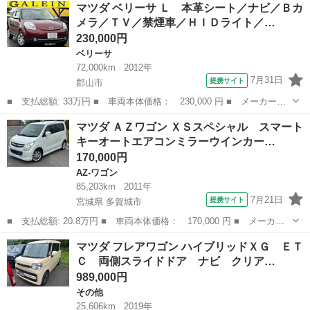
福島
郡山市
プレマシー
マツダ ベリーサ Ｌ 本革シート／ナビ／Ｂカ
スカイアクティブ ／後期型／ナビ／Ｂカメラ／ＴＶ／Ｂｌｕｅｔｏ
メラ／ＴＶ／禁煙車／ＨＩＤライト／…
ｏｔｈオーディオ...
230,000円
ベリーサ
72,000km
2012年
7月31日
提携サイト
郡山市
■ 支払総額: 33万円 ■ 車両本体価格： 230,000 円 ■ メーカー
名： マツダ ■ 車種名： ベリーサ ■ グレード名： Ｌ 本革シ
福島
郡山市
ベリーサ
マツダ ＡＺワゴン ＸＳスペシャル スマート
ート／ナビ／Ｂカメラ／ＴＶ／禁煙車／ＨＩＤライト／スマートキー
キーオートエアコンミラーウインカー…
／ＡＵＴＯエアコ...
170,000円
AZ-ワゴン
85,203km
2011年
7月21日
提携サイト
宮城県 多賀城市
■ 支払総額: 20.8万円 ■ 車両本体価格： 170,000 円 ■ メーカー
名： マツダ ■ 車種名： ＡＺワゴン ■ グレード名： ＸＳスペ
宮城
多賀城市
AZ-ワゴン
マツダ フレアワゴン ハイブリッドＸＧ ＥＴ
シャル スマートキーオートエアコンミラーウインカー電動格納ミラ
Ｃ 両側スライドドア ナビ クリア…
ーＡＢＳエア...
989,000円
その他
25,606km
2019年