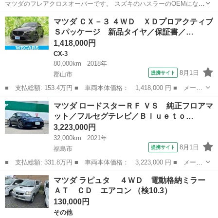
マツダのフレアクロスオーバーです。 スズキのハスラーのOEMになり
ます。 走行距離は93,166kmです。 走っていて特に異常等も感じませ
福島
田村郡
三春駅
その他
マツダ ＣＸ－３ ４ＷＤ ＸＤプロアクティブ
んでした。 冬タイヤも付けます。 もし売れないようならお盆明けに処
Ｓパッケージ 新品タイヤ／保証書／…
分します。 ...
1,418,000円
CX-3
80,000km
2018年
8月1日
提携サイト
郡山市
■ 支払総額: 153.4万円 ■ 車両本体価格： 1,418,000 円 ■ メーカ
ー名： マツダ ■ 車種名： ＣＸ－３ ■ グレード名： ４ＷＤ
福島
郡山市
CX-3
マツダ ロードスターＲＦ ＶＳ 純正フロアマ
ＸＤプロアクティブＳパッケージ 新品タイヤ／保証書／純正 ＨＤ
ット／フルセグテレビ／Ｂｌｕｅｔｏ…
Ｄナビ／...
3,223,000円
32,000km
2021年
8月1日
提携サイト
福島市
■ 支払総額: 331.8万円 ■ 車両本体価格： 3,223,000 円 ■ メーカ
ー名： マツダ ■ 車種名： ロードスターＲＦ ■ グレード名：
福島
福島市
マツダ
マツダ ラピュタ ４ＷＤ 電動格納ミラー
ＶＳ 純正フロアマット／フルセグテレビ／Ｂｌｕｅｔｏｏｔｈ／Ｄ
ＡＴ ＣＤ エアコン （検10.3）
ＶＤ／Ｃ...
130,000円
その他