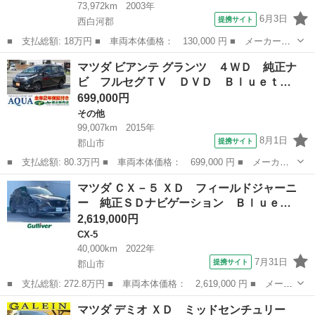
73,972km
2003年
6月3日
提携サイト
西白河郡
■ 支払総額: 18万円 ■ 車両本体価格： 130,000 円 ■ メーカー
名： マツダ ■ 車種名： ラピュタ ■ グレード名： ４ＷＤ
福島
西白河郡
その他
マツダ ビアンテ グランツ ４ＷＤ 純正ナ
電動格納ミラー ＡＴ ＣＤ エアコン ■ 排気量： 660cc ■ ドア
ビ フルセグＴＶ ＤＶＤ Ｂｌｕｅｔ…
枚数：...
699,000円
その他
99,007km
2015年
8月1日
提携サイト
郡山市
■ 支払総額: 80.3万円 ■ 車両本体価格： 699,000 円 ■ メーカー
名： マツダ ■ 車種名： ビアンテ ■ グレード名： グランツ
福島
郡山市
その他
マツダ ＣＸ－５ ＸＤ フィールドジャーニ
４ＷＤ 純正ナビ フルセグＴＶ ＤＶＤ Ｂｌｕｅｔｏｏｔｈ接
ー 純正ＳＤナビゲーション Ｂｌｕｅ…
続 バックカメ...
2,619,000円
CX-5
40,000km
2022年
7月31日
提携サイト
郡山市
■ 支払総額: 272.8万円 ■ 車両本体価格： 2,619,000 円 ■ メーカ
ー名： マツダ ■ 車種名： ＣＸ－５ ■ グレード名： ＸＤ フ
福島
郡山市
CX-5
マツダ デミオ ＸＤ ミッドセンチュリー
ィールドジャーニー 純正ＳＤナビゲーション Ｂｌｕｅｔｏｏｔ