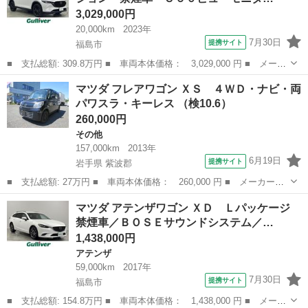
3,029,000円
20,000km
2023年
7月30日
提携サイト
福島市
■ 支払総額: 309.8万円 ■ 車両本体価格： 3,029,000 円 ■ メーカ
ー名： マツダ ■ 車種名： ＣＸ－８ ■ グレード名： ＸＤ ブ
福島
福島市
マツダ
マツダ フレアワゴン ＸＳ ４ＷＤ・ナビ・両
ラックトーンエディション 禁煙車 ３６０ビューモニター ＢＳ
パワスラ・キーレス （検10.6）
Ｍ ＨＵＤ...
260,000円
その他
157,000km
2013年
6月19日
提携サイト
岩手県 紫波郡
■ 支払総額: 27万円 ■ 車両本体価格： 260,000 円 ■ メーカー
名： マツダ ■ 車種名： フレアワゴン ■ グレード名： ＸＳ
岩手
紫波郡
その他
マツダ アテンザワゴン ＸＤ Ｌパッケージ
４ＷＤ・ナビ・両パワスラ・キーレス ■ 排気量： 660cc ■ ドア枚
禁煙車／ＢＯＳＥサウンドシステム／…
数： ...
1,438,000円
アテンザ
59,000km
2017年
7月30日
提携サイト
福島市
■ 支払総額: 154.8万円 ■ 車両本体価格： 1,438,000 円 ■ メーカ