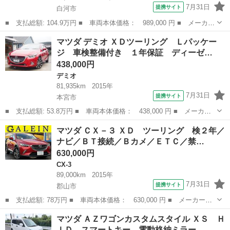
7月31日
提携サイト
白河市
■ 支払総額: 104.9万円 ■ 車両本体価格： 989,000 円 ■ メーカー
名： マツダ ■ 車種名： フレアワゴン ■ グレード名： ハイブ
福島
白河市
その他
マツダ デミオ ＸＤツーリング Ｌパッケー
リッドＸＧ ＥＴＣ 両側スライドドア ナビ クリアランスソナ
ジ 車検整備付き １年保証 ディーゼ…
ー レーンア...
438,000円
デミオ
81,935km
2015年
7月31日
提携サイト
本宮市
■ 支払総額: 53.8万円 ■ 車両本体価格： 438,000 円 ■ メーカー
名： マツダ ■ 車種名： デミオ ■ グレード名： ＸＤツーリン
福島
本宮市
デミオ
マツダ ＣＸ－３ ＸＤ ツーリング 検２年／
グ Ｌパッケージ 車検整備付き １年保証 ディーゼル ナビ Ｔ
ナビ／ＢＴ接続／Ｂカメ／ＥＴＣ／禁…
Ｖ バックカ...
630,000円
CX-3
89,000km
2015年
7月31日
提携サイト
郡山市
■ 支払総額: 78万円 ■ 車両本体価格： 630,000 円 ■ メーカー
名： マツダ ■ 車種名： ＣＸ－３ ■ グレード名： ＸＤ ツー
福島
郡山市
CX-3
マツダ ＡＺワゴンカスタムスタイル ＸＳ Ｈ
リング 検２年／ナビ／ＢＴ接続／Ｂカメ／ＥＴＣ／禁煙／関東入／
ＩＤ スマートキー 電動格納ミラー…