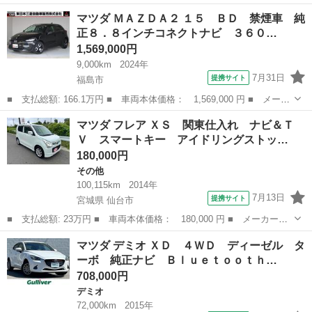
ー名： マツダ ■ 車種名： ＣＸ－５ ■ グレード名： ＸＤ エ
福島
いわき市
CX-5
マツダ ＭＡＺＤＡ２ １５ ＢＤ 禁煙車 純
クスクルーシブモード ｉ－ＡＣＴＩＶＳＥＮＳＥ／全方位／純正７
正８．８インチコネクトナビ ３６０…
型ナビ／...
1,569,000円
9,000km
2024年
7月31日
提携サイト
福島市
■ 支払総額: 166.1万円 ■ 車両本体価格： 1,569,000 円 ■ メーカ
ー名： マツダ ■ 車種名： ＭＡＺＤＡ２ ■ グレード名： １
福島
福島市
マツダ
マツダ フレア ＸＳ 関東仕入れ ナビ＆Ｔ
５ ＢＤ 禁煙車 純正８．８インチコネクトナビ ３６０°カメラ
Ｖ スマートキー アイドリングストッ…
車両状態...
180,000円
その他
100,115km
2014年
7月13日
提携サイト
宮城県 仙台市
■ 支払総額: 23万円 ■ 車両本体価格： 180,000 円 ■ メーカー
名： マツダ ■ 車種名： フレア ■ グレード名： ＸＳ 関東仕
宮城
仙台市
その他
マツダ デミオ ＸＤ ４ＷＤ ディーゼル タ
入れ ナビ＆ＴＶ スマートキー アイドリングストップ 電動格納
ーボ 純正ナビ Ｂｌｕｅｔｏｏｔｈ…
ミラー ベンチシ...
708,000円
デミオ
72,000km
2015年