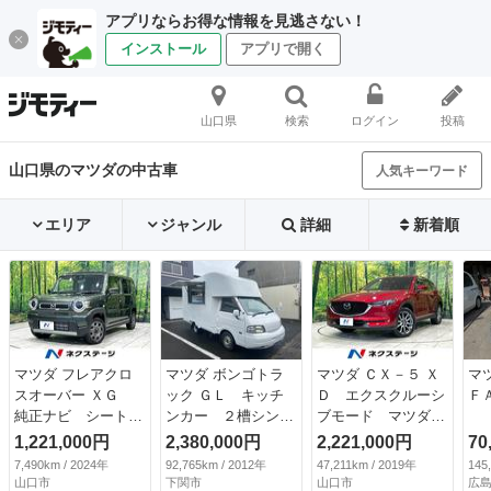
アプリならお得な情報を見逃さない！
インストール
アプリで開く
山口県
検索
ログイン
投稿
山口県のマツダの中古車
人気キーワード
エリア
ジャンル
詳細
新着順
マツダ フレアクロ
マツダ ボンゴトラ
マツダ ＣＸ－５ Ｘ
マ
スオーバー ＸＧ
ック ＧＬ キッチ
Ｄ エクスクルーシ
ＦＡ
純正ナビ シートヒ
ンカー ２槽シン
ブモード マツダコ
ーター セーフティ
ク コールドテーブ
ネクトナビ 全周囲
1,221,000円
2,380,000円
2,221,000円
70
サポート アダプテ
ル冷蔵庫 冷凍スト
カメラ ＢＯＳＥサ
7,490km / 2024年
92,765km / 2012年
47,211km / 2019年
145
ィブクルーズコント
ッカー 作業テーブ
ウンドシステム 茶
山口市
下関市
山口市
広島