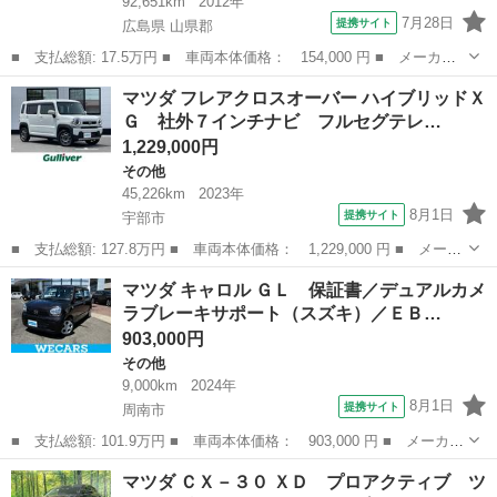
92,651km
2012年
7月28日
提携サイト
広島県 山県郡
■ 支払総額: 17.5万円 ■ 車両本体価格： 154,000 円 ■ メーカー
名： マツダ ■ 車種名： ＡＺワゴンカスタムスタイル ■ グレー
広島
山県郡
AZ-ワゴン
マツダ フレアクロスオーバー ハイブリッドＸ
ド名： ＸＳリミテッド スマートキー プツシュスタート ナビ
Ｇ 社外７インチナビ フルセグテレ…
ＴＶ ＥＴＣ...
1,229,000円
その他
45,226km
2023年
8月1日
提携サイト
宇部市
■ 支払総額: 127.8万円 ■ 車両本体価格： 1,229,000 円 ■ メーカ
ー名： マツダ ■ 車種名： フレアクロスオーバー ■ グレード
山口
宇部市
その他
マツダ キャロル ＧＬ 保証書／デュアルカメ
名： ハイブリッドＸＧ 社外７インチナビ フルセグテレビ Ｂ
ラブレーキサポート（スズキ）／ＥＢ…
Ｔ ＣＤ、Ｄ...
903,000円
その他
9,000km
2024年
8月1日
提携サイト
周南市
■ 支払総額: 101.9万円 ■ 車両本体価格： 903,000 円 ■ メーカー
名： マツダ ■ 車種名： キャロル ■ グレード名： ＧＬ 保証
山口
周南市
その他
マツダ ＣＸ－３０ ＸＤ プロアクティブ ツ
書／デュアルカメラブレーキサポート（スズキ）／ＥＢＤ付ＡＢＳ／