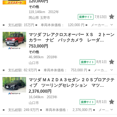
120,000円
その他
119,146km
2012年
7月13日
提携サイト
岡山県 玉野市
■ 支払総額: 15万円 ■ 車両本体価格： 120,000 円 ■ メーカー
名： マツダ ■ 車種名： フレアワゴン ■ グレード名： ＬＳ
岡山
玉野市
その他
マツダ フレアクロスオーバー ＸＳ ２トーン
車検Ｒ９／９ 両側スライドドア ＥＴＣ パワステ スペア
カラー ナビ バックカメラ レーダ…
キー ■ 排気量...
753,000円
その他
46,980km
2018年
8月1日
提携サイト
山口市
■ 支払総額: 82.9万円 ■ 車両本体価格： 753,000 円 ■ メーカー
名： マツダ ■ 車種名： フレアクロスオーバー ■ グレード
山口
山口市
その他
マツダ ＭＡＺＤＡ３セダン ２０Ｓプロアクテ
名： ＸＳ ２トーンカラー ナビ バックカメラ レーダーブレー
ィブ ツーリングセレクション マツ…
キサポート シー...
2,376,000円
16,049km
2023年
8月1日
提携サイト
山口市
■ 支払総額: 249.9万円 ■ 車両本体価格： 2,376,000 円 ■ メーカ
ー名： マツダ ■ 車種名： ＭＡＺＤＡ３セダン ■ グレード
山口
山口市
マツダ