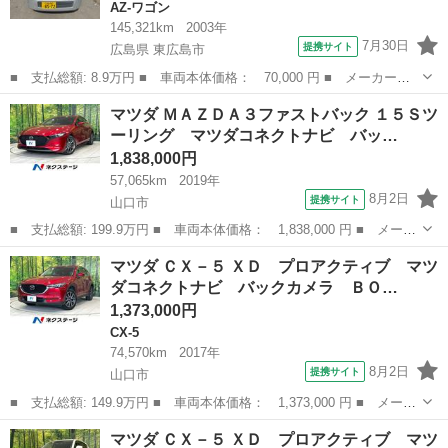
AZ-ワゴン
145,321km
2003年
7月30日
提携サイト
広島県 東広島市
■ 支払総額: 8.9万円 ■ 車両本体価格： 70,000 円 ■ メーカー
名： マツダ ■ 車種名： ＡＺワゴン ■ グレード名： ＦＡ ■
広島
東広島市
AZ-ワゴン
マツダ ＭＡＺＤＡ３ファストバック １５Ｓツ
排気量： 660cc ■ ドア枚数： 5D ■ ミッション： コラムAT ■...
ーリング マツダコネクトナビ バッ…
1,838,000円
57,065km
2019年
8月2日
提携サイト
山口市
■ 支払総額: 199.9万円 ■ 車両本体価格： 1,838,000 円 ■ メーカ
ー名： マツダ ■ 車種名： ＭＡＺＤＡ３ファストバック ■ グレ
山口
山口市
マツダ
マツダ ＣＸ－５ ＸＤ プロアクティブ マツ
ード名： １５Ｓツーリング マツダコネクトナビ バックカメラ
ダコネクトナビ バックカメラ ＢＯ…
スマート...
1,373,000円
CX-5
74,570km
2017年
8月2日
提携サイト
山口市
■ 支払総額: 149.9万円 ■ 車両本体価格： 1,373,000 円 ■ メーカ
ー名： マツダ ■ 車種名： ＣＸ－５ ■ グレード名： ＸＤ プ
山口
山口市
CX-5
マツダ ＣＸ－５ ＸＤ プロアクティブ マツ
ロアクティブ マツダコネクトナビ バックカメラ ＢＯＳＥサウン