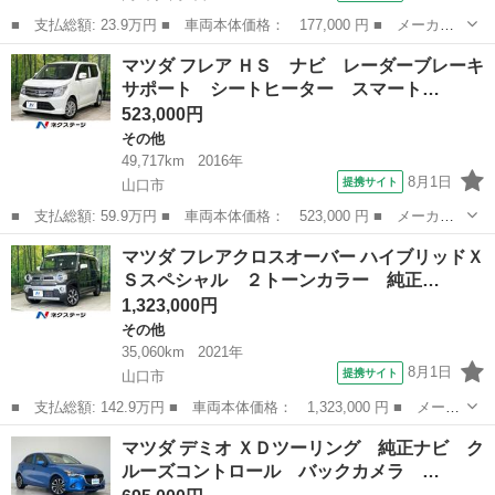
■ 支払総額: 23.9万円 ■ 車両本体価格： 177,000 円 ■ メーカー
名： マツダ ■ 車種名： フレア ■ グレード名： ＸＧ エネチ
岡山
岡山市
その他
マツダ フレア ＨＳ ナビ レーダーブレーキ
ャージ アイドリングストップ車 禁煙車 ＣＶＴオートマチック
サポート シートヒーター スマート…
ＡＢＳ付き ...
523,000円
その他
49,717km
2016年
8月1日
提携サイト
山口市
■ 支払総額: 59.9万円 ■ 車両本体価格： 523,000 円 ■ メーカー
名： マツダ ■ 車種名： フレア ■ グレード名： ＨＳ ナビ
山口
山口市
その他
マツダ フレアクロスオーバー ハイブリッドＸ
レーダーブレーキサポート シートヒーター スマートキー ドラレ
Ｓスペシャル ２トーンカラー 純正…
コ ＥＴＣ ...
1,323,000円
その他
35,060km
2021年
8月1日
提携サイト
山口市
■ 支払総額: 142.9万円 ■ 車両本体価格： 1,323,000 円 ■ メーカ
ー名： マツダ ■ 車種名： フレアクロスオーバー ■ グレード
山口
山口市
その他
マツダ デミオ ＸＤツーリング 純正ナビ ク
名： ハイブリッドＸＳスペシャル ２トーンカラー 純正８型ナ
ルーズコントロール バックカメラ …
ビ 全周囲カ...