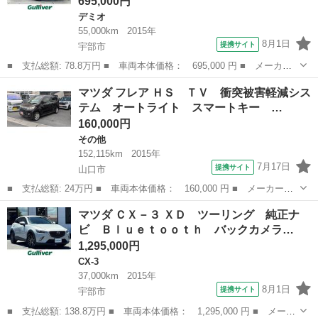
695,000円
デミオ
55,000km
2015年
8月1日
提携サイト
宇部市
■ 支払総額: 78.8万円 ■ 車両本体価格： 695,000 円 ■ メーカー
名： マツダ ■ 車種名： デミオ ■ グレード名： ＸＤツーリン
山口
宇部市
デミオ
マツダ フレア ＨＳ ＴＶ 衝突被害軽減シス
グ 純正ナビ クルーズコントロール バックカメラ ヘッドアップ
テム オートライト スマートキー …
ディスプレイ...
160,000円
その他
152,115km
2015年
7月17日
提携サイト
山口市
■ 支払総額: 24万円 ■ 車両本体価格： 160,000 円 ■ メーカー
名： マツダ ■ 車種名： フレア ■ グレード名： ＨＳ ＴＶ
山口
山口市
その他
マツダ ＣＸ－３ ＸＤ ツーリング 純正ナ
衝突被害軽減システム オートライト スマートキー アイドリング
ビ Ｂｌｕｅｔｏｏｔｈ バックカメラ…
ストップ シート...
1,295,000円
CX-3
37,000km
2015年
8月1日
提携サイト
宇部市
■ 支払総額: 138.8万円 ■ 車両本体価格： 1,295,000 円 ■ メーカ