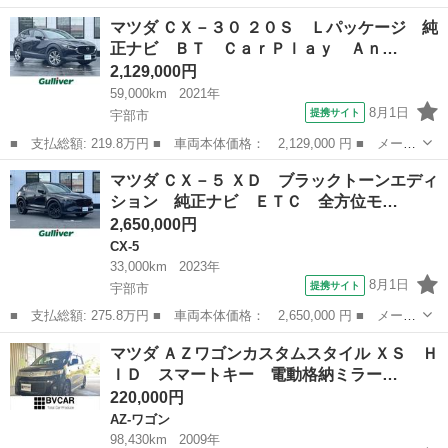
ー名： マツダ ■ 車種名： ＣＸ－３ ■ グレード名： ＸＤ ツ
山口
宇部市
CX-3
マツダ ＣＸ－３０ ２０Ｓ Ｌパッケージ 純
ーリング 純正ナビ Ｂｌｕｅｔｏｏｔｈ バックカメラ ＥＴＣ
正ナビ ＢＴ ＣａｒＰｌａｙ Ａｎ…
クルーズ...
2,129,000円
59,000km
2021年
8月1日
提携サイト
宇部市
■ 支払総額: 219.8万円 ■ 車両本体価格： 2,129,000 円 ■ メーカ
ー名： マツダ ■ 車種名： ＣＸ－３０ ■ グレード名： ２０
山口
宇部市
マツダ
マツダ ＣＸ－５ ＸＤ ブラックトーンエディ
Ｓ Ｌパッケージ 純正ナビ ＢＴ ＣａｒＰｌａｙ Ａｎｄｒｏｉ
ション 純正ナビ ＥＴＣ 全方位モ…
ｄＡｕｔｏ...
2,650,000円
CX-5
33,000km
2023年
8月1日
提携サイト
宇部市
■ 支払総額: 275.8万円 ■ 車両本体価格： 2,650,000 円 ■ メーカ
ー名： マツダ ■ 車種名： ＣＸ－５ ■ グレード名： ＸＤ ブ
山口
宇部市
CX-5
マツダ ＡＺワゴンカスタムスタイル ＸＳ Ｈ
ラックトーンエディション 純正ナビ ＥＴＣ 全方位モニター パ
ＩＤ スマートキー 電動格納ミラー…
ワーバッ...
220,000円
AZ-ワゴン
98,430km
2009年