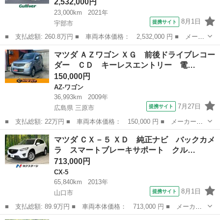
2,532,000円
23,000km
2021年
8月1日
提携サイト
宇部市
■ 支払総額: 260.8万円 ■ 車両本体価格： 2,532,000 円 ■ メーカ
ー名： マツダ ■ 車種名： ＣＸ－８ ■ グレード名： ＸＤプロ
山口
宇部市
マツダ
マツダ ＡＺワゴン ＸＧ 前後ドライブレコー
アクティブ 純正１０インチディスプレイオーディオメモリナビ フ
ダー ＣＤ キーレスエントリー 電…
ルセグＴ...
150,000円
AZ-ワゴン
36,993km
2009年
7月27日
提携サイト
広島県 三原市
■ 支払総額: 22万円 ■ 車両本体価格： 150,000 円 ■ メーカー
名： マツダ ■ 車種名： ＡＺワゴン ■ グレード名： ＸＧ 前
広島
三原市
AZ-ワゴン
マツダ ＣＸ－５ ＸＤ 純正ナビ バックカメ
後ドライブレコーダー ＣＤ キーレスエントリー 電動格納ミラ
ラ スマートブレーキサポート クル…
ー ベンチシート ...
713,000円
CX-5
65,840km
2013年
8月1日
提携サイト
山口市
■ 支払総額: 89.9万円 ■ 車両本体価格： 713,000 円 ■ メーカー
名： マツダ ■ 車種名： ＣＸ－５ ■ グレード名： ＸＤ 純正
山口
山口市
CX-5