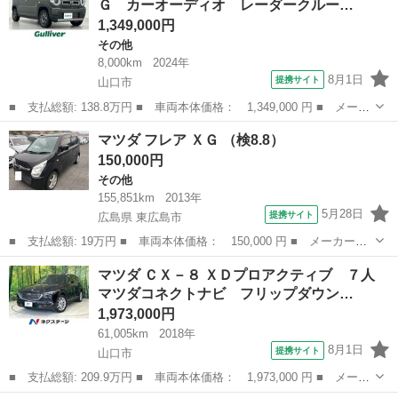
Ｇ カーオーディオ レーダークルー…
アイアクティ...
1,349,000円
その他
8,000km
2024年
8月1日
提携サイト
山口市
■ 支払総額: 138.8万円 ■ 車両本体価格： 1,349,000 円 ■ メーカ
ー名： マツダ ■ 車種名： フレアクロスオーバー ■ グレード
山口
山口市
その他
マツダ フレア ＸＧ （検8.8）
名： ハイブリッドＸＧ カーオーディオ レーダークルーズ 後方
150,000円
コーナーセ...
その他
155,851km
2013年
5月28日
提携サイト
広島県 東広島市
■ 支払総額: 19万円 ■ 車両本体価格： 150,000 円 ■ メーカー
名： マツダ ■ 車種名： フレア ■ グレード名： ＸＧ ■ 排気
広島
東広島市
その他
マツダ ＣＸ－８ ＸＤプロアクティブ ７人
量： 660cc ■ ドア枚数： 5D ■ ミッション： インパネAT ■ ...
マツダコネクトナビ フリップダウン…
1,973,000円
61,005km
2018年
8月1日
提携サイト
山口市
■ 支払総額: 209.9万円 ■ 車両本体価格： 1,973,000 円 ■ メーカ
ー名： マツダ ■ 車種名： ＣＸ－８ ■ グレード名： ＸＤプロ