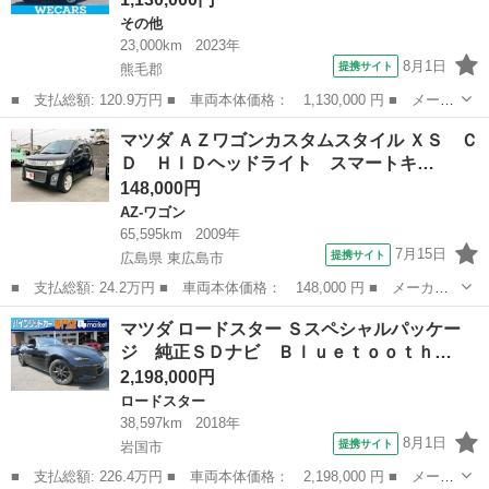
その他
23,000km
2023年
8月1日
提携サイト
熊毛郡
■ 支払総額: 120.9万円 ■ 車両本体価格： 1,130,000 円 ■ メーカ
ー名： マツダ ■ 車種名： フレア ■ グレード名： ハイブリッ
山口
熊毛郡
その他
マツダ ＡＺワゴンカスタムスタイル ＸＳ Ｃ
ドＸＧ 新品タイヤ／保証書／純正 ８インチ ＳＤナビ／アイアク
Ｄ ＨＩＤヘッドライト スマートキ…
ティブセ...
148,000円
AZ-ワゴン
65,595km
2009年
7月15日
提携サイト
広島県 東広島市
■ 支払総額: 24.2万円 ■ 車両本体価格： 148,000 円 ■ メーカー
名： マツダ ■ 車種名： ＡＺワゴンカスタムスタイル ■ グレー
広島
東広島市
AZ-ワゴン
マツダ ロードスター Ｓスペシャルパッケー
ド名： ＸＳ ＣＤ ＨＩＤヘッドライト スマートキー オートエ
ジ 純正ＳＤナビ Ｂｌｕｅｔｏｏｔｈ…
アコン 電動...
2,198,000円
ロードスター
38,597km
2018年
8月1日
提携サイト
岩国市
■ 支払総額: 226.4万円 ■ 車両本体価格： 2,198,000 円 ■ メーカ