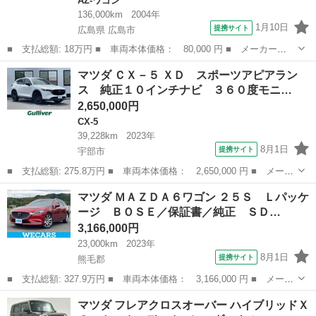
AZ-ワゴン
136,000km
2004年
1月10日
提携サイト
広島県 広島市
■ 支払総額: 18万円 ■ 車両本体価格： 80,000 円 ■ メーカー
名： マツダ ■ 車種名： ＡＺワゴン ■ グレード名： ＦＸ－ス
広島
広島市
AZ-ワゴン
マツダ ＣＸ－５ ＸＤ スポーツアピアラン
ペシャル ＡＵＸ ＵＳＢ ■ 排気量： 660cc ■ ドア枚数： 5D
ス 純正１０インチナビ ３６０度モニ…
■ ミ...
2,650,000円
CX-5
39,228km
2023年
8月1日
提携サイト
宇部市
■ 支払総額: 275.8万円 ■ 車両本体価格： 2,650,000 円 ■ メーカ
ー名： マツダ ■ 車種名： ＣＸ－５ ■ グレード名： ＸＤ ス
山口
宇部市
CX-5
マツダ ＭＡＺＤＡ６ワゴン ２５Ｓ Ｌパッケ
ポーツアピアランス 純正１０インチナビ ３６０度モニター Ｂｌ
ージ ＢＯＳＥ／保証書／純正 ＳＤ…
ｕｅｔｏ...
3,166,000円
23,000km
2023年
8月1日
提携サイト
熊毛郡
■ 支払総額: 327.9万円 ■ 車両本体価格： 3,166,000 円 ■ メーカ
ー名： マツダ ■ 車種名： ＭＡＺＤＡ６ワゴン ■ グレード
山口
熊毛郡
マツダ
マツダ フレアクロスオーバー ハイブリッドＸ
名： ２５Ｓ Ｌパッケージ ＢＯＳＥ／保証書／純正 ＳＤナビ／