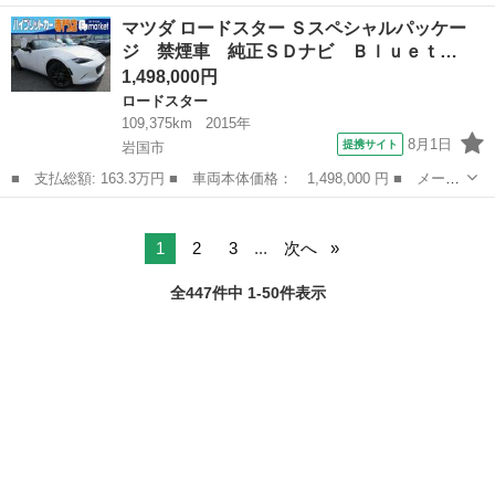
ー名： マツダ ■ 車種名： ロードスター ■ グレード名： Ｓス
山口
岩国市
ロードスター
マツダ ロードスター Ｓスペシャルパッケー
ペシャルパッケージ 純正ＳＤナビ Ｂｌｕｅｔｏｏｔｈ接続 前席
ジ 禁煙車 純正ＳＤナビ Ｂｌｕｅｔ…
シートヒ...
1,498,000円
ロードスター
109,375km
2015年
8月1日
提携サイト
岩国市
■ 支払総額: 163.3万円 ■ 車両本体価格： 1,498,000 円 ■ メーカ
ー名： マツダ ■ 車種名： ロードスター ■ グレード名： Ｓス
山口
岩国市
ロードスター
ペシャルパッケージ 禁煙車 純正ＳＤナビ Ｂｌｕｅｔｏｏｔｈ接
続 前方...
1
2
3
...
次へ
全447件中 1-50件表示