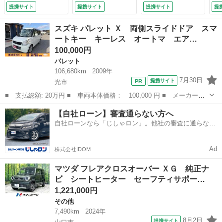
ロール パーキング
ル サブバッテリー
革シート シートベ
提携サイト
提携サイト
提携サイト
提
センサーシステム
（検10.4）
ンチレーション パ
ＬＥＤヘッドライ
ワーシート パワー
スズキ パレット Ｘ 両側スライドドア スマ
ト ＥＴＣ Ｂｌｕ
バックドア スマー
ートキー キーレス オートマ エア…
ｅｔｏｏｔｈ 禁煙
トブレーキサポー
100,000円
車 ワンオーナー
ト レーダークルー
（検9.6）
ズコントロール Ｂ
パレット
ＳＭ ドラレコ
106,680km
2009年
（車検整備付）
7月30日
提携サイト
光市
■ 支払総額: 20万円 ■ 車両本体価格： 100,000 円 ■ メーカー
名： スズキ ■ 車種名： パレット ■ グレード名： Ｘ 両側ス
山口
光市
パレット
オートマ
【自社ローン】審査通らない方へ
ライドドア スマートキー キーレス オートマ エアコン エアバ
自社ローンなら「じしゃロン」。他社の審査に通らなか
ッグ パワーウィ...
った方も
Ad
株式会社IDOM
マツダ フレアクロスオーバー ＸＧ 純正ナ
ビ シートヒーター セーフティサポー…
1,221,000円
その他
7,490km
2024年
8月2日
提携サイト