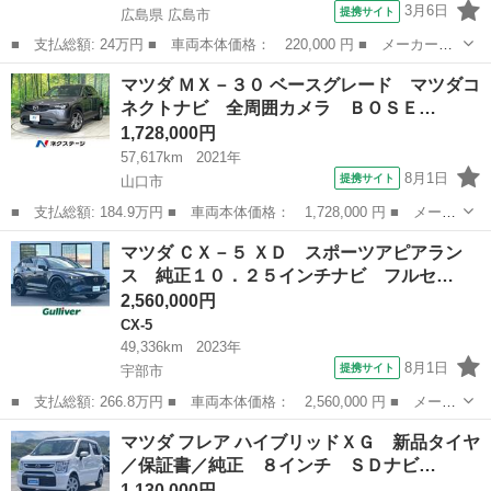
3月6日
提携サイト
広島県 広島市
■ 支払総額: 24万円 ■ 車両本体価格： 220,000 円 ■ メーカー
名： マツダ ■ 車種名： ＡＺワゴンカスタムスタイル ■ グレー
広島
広島市
AZ-ワゴン
マツダ ＭＸ－３０ ベースグレード マツダコ
ド名： ＸＳ ＨＩＤ スマートキー 電動格納ミラー ベンチシー
ネクトナビ 全周囲カメラ ＢＯＳＥ…
ト ＣＶＴ 盗難...
1,728,000円
57,617km
2021年
8月1日
提携サイト
山口市
■ 支払総額: 184.9万円 ■ 車両本体価格： 1,728,000 円 ■ メーカ
ー名： マツダ ■ 車種名： ＭＸ－３０ ■ グレード名： ベース
山口
山口市
マツダ
マツダ ＣＸ－５ ＸＤ スポーツアピアラン
グレード マツダコネクトナビ 全周囲カメラ ＢＯＳＥサウンドシ
ス 純正１０．２５インチナビ フルセ…
ステム ...
2,560,000円
CX-5
49,336km
2023年
8月1日
提携サイト
宇部市
■ 支払総額: 266.8万円 ■ 車両本体価格： 2,560,000 円 ■ メーカ
ー名： マツダ ■ 車種名： ＣＸ－５ ■ グレード名： ＸＤ ス
山口
宇部市
CX-5
マツダ フレア ハイブリッドＸＧ 新品タイヤ
ポーツアピアランス 純正１０．２５インチナビ フルセグ ＢＯＳ
／保証書／純正 ８インチ ＳＤナビ…
Ｅ Ｂカ...
1,130,000円