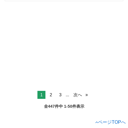
1
2
3
...
次へ
全447件中 1-50件表示
ページTOPへ