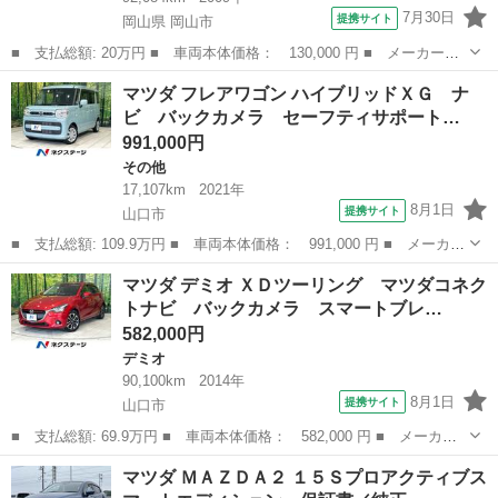
7月30日
提携サイト
岡山県 岡山市
■ 支払総額: 20万円 ■ 車両本体価格： 130,000 円 ■ メーカー
名： マツダ ■ 車種名： ＡＺワゴン ■ グレード名： ＸＳスペ
岡山
岡山市
AZ-ワゴン
マツダ フレアワゴン ハイブリッドＸＧ ナ
シャル ナビＴＶ ＥＴＣ スマートキー プッシュスタート 電動
ビ バックカメラ セーフティサポート…
格納ドアミラー ...
991,000円
その他
17,107km
2021年
8月1日
提携サイト
山口市
■ 支払総額: 109.9万円 ■ 車両本体価格： 991,000 円 ■ メーカー
名： マツダ ■ 車種名： フレアワゴン ■ グレード名： ハイブ
山口
山口市
その他
マツダ デミオ ＸＤツーリング マツダコネク
リッドＸＧ ナビ バックカメラ セーフティサポート パーキング
トナビ バックカメラ スマートブレ…
センサーシ...
582,000円
デミオ
90,100km
2014年
8月1日
提携サイト
山口市
■ 支払総額: 69.9万円 ■ 車両本体価格： 582,000 円 ■ メーカー
名： マツダ ■ 車種名： デミオ ■ グレード名： ＸＤツーリン
山口
山口市
デミオ
マツダ ＭＡＺＤＡ２ １５Ｓプロアクティブス
グ マツダコネクトナビ バックカメラ スマートブレーキサポー