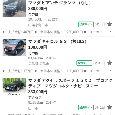
マツダ ビアンテ グランツ （なし）
名： ２０Ｓプロアクティブ ツーリングセレクション マツダコネ
280,000円
クトナビ 全...
その他
107,000km
2012年
8月1日
提携サイト
山陽小野田市
■ 支払総額: 40万円 ■ 車両本体価格： 280,000 円 ■ メーカー
名： マツダ ■ 車種名： ビアンテ ■ グレード名： グランツ
山口
山陽小野田市
その他
マツダ キャロル ＧＳ （検10.3）
■ 排気量： 2000cc ■ ドア枚数： 5D ■ ミッション： AT5速 ...
100,000円
その他
83,418km
2013年
7月31日
提携サイト
広島県 広島市
■ 支払総額: 17万円 ■ 車両本体価格： 100,000 円 ■ メーカー
名： マツダ ■ 車種名： キャロル ■ グレード名： ＧＳ ■ 排
広島
広島市
その他
マツダ アクセラスポーツ １５ＸＤ プロアク
気量： 660cc ■ ドア枚数： 5D ■ ミッション： AT4速 ■ 店...
ティブ マツダコネクトナビ スマー…
833,000円
アクセラ
81,830km
2017年
8月1日
提携サイト
山口市