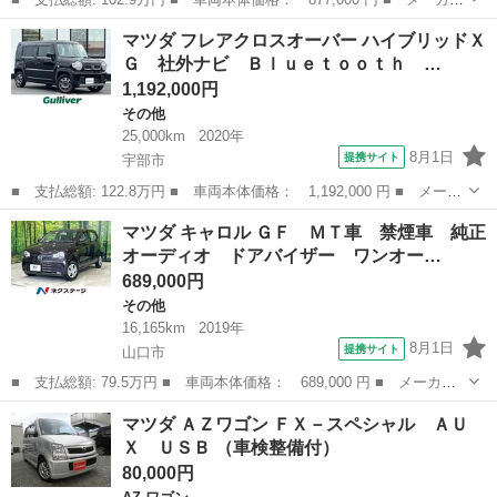
名： マツダ ■ 車種名： デミオ ■ グレード名： ＸＤテーラー
山口
山口市
デミオ
マツダ フレアクロスオーバー ハイブリッドＸ
ドブラウン マツダコネクトナビ バックカメラ シートヒーター
Ｇ 社外ナビ Ｂｌｕｅｔｏｏｔｈ …
スマートブ...
1,192,000円
その他
25,000km
2020年
8月1日
提携サイト
宇部市
■ 支払総額: 122.8万円 ■ 車両本体価格： 1,192,000 円 ■ メーカ
ー名： マツダ ■ 車種名： フレアクロスオーバー ■ グレード
山口
宇部市
その他
マツダ キャロル ＧＦ ＭＴ車 禁煙車 純正
名： ハイブリッドＸＧ 社外ナビ Ｂｌｕｅｔｏｏｔｈ バックカ
オーディオ ドアバイザー ワンオー…
メラ ＥＴ...
689,000円
その他
16,165km
2019年
8月1日
提携サイト
山口市
■ 支払総額: 79.5万円 ■ 車両本体価格： 689,000 円 ■ メーカー
名： マツダ ■ 車種名： キャロル ■ グレード名： ＧＦ ＭＴ
山口
山口市
その他
マツダ ＡＺワゴン ＦＸ－スペシャル ＡＵ
車 禁煙車 純正オーディオ ドアバイザー ワンオーナー トラク
Ｘ ＵＳＢ （車検整備付）
ションコント...
80,000円