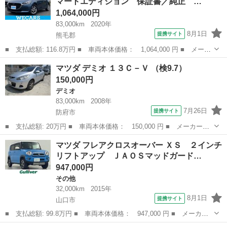
マートエディション 保証書／純正 …
ト クルーズコ...
1,064,000円
83,000km
2020年
8月1日
提携サイト
熊毛郡
■ 支払総額: 116.8万円 ■ 車両本体価格： 1,064,000 円 ■ メーカ
ー名： マツダ ■ 車種名： ＭＡＺＤＡ２ ■ グレード名： １５
山口
熊毛郡
マツダ
マツダ デミオ １３Ｃ－Ｖ （検9.7）
Ｓプロアクティブスマートエディション 保証書／純正 ＳＤナビ／
150,000円
アイアク...
デミオ
83,000km
2008年
7月26日
提携サイト
防府市
■ 支払総額: 20万円 ■ 車両本体価格： 150,000 円 ■ メーカー
名： マツダ ■ 車種名： デミオ ■ グレード名： １３Ｃ－Ｖ
山口
防府市
デミオ
マツダ フレアクロスオーバー ＸＳ ２インチ
■ 排気量： 1300cc ■ ドア枚数： 5D ■ ミッション： CVT ■...
リフトアップ ＪＡＯＳマッドガード…
947,000円
その他
32,000km
2015年
8月1日
提携サイト
山口市
■ 支払総額: 99.8万円 ■ 車両本体価格： 947,000 円 ■ メーカー
名： マツダ ■ 車種名： フレアクロスオーバー ■ グレード