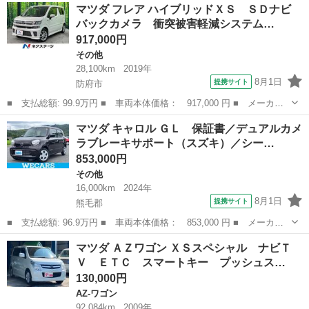
山口
山口市
マツダ
マツダ フレア ハイブリッドＸＳ ＳＤナビ
アクティブ ７人 マツダコネクトナビ フリップダウンモニター
バックカメラ 衝突被害軽減システム…
全周囲カ...
917,000円
その他
28,100km
2019年
8月1日
提携サイト
防府市
■ 支払総額: 99.9万円 ■ 車両本体価格： 917,000 円 ■ メーカー
名： マツダ ■ 車種名： フレア ■ グレード名： ハイブリッド
山口
防府市
その他
マツダ キャロル ＧＬ 保証書／デュアルカメ
ＸＳ ＳＤナビ バックカメラ 衝突被害軽減システム ドラレコ
ラブレーキサポート（スズキ）／シー…
コーナーセン...
853,000円
その他
16,000km
2024年
8月1日
提携サイト
熊毛郡
■ 支払総額: 96.9万円 ■ 車両本体価格： 853,000 円 ■ メーカー
名： マツダ ■ 車種名： キャロル ■ グレード名： ＧＬ 保証
山口
熊毛郡
その他
マツダ ＡＺワゴン ＸＳスペシャル ナビＴ
書／デュアルカメラブレーキサポート（スズキ）／シートヒーター
Ｖ ＥＴＣ スマートキー プッシュス…
運転席／車線...
130,000円
AZ-ワゴン
92,084km
2009年