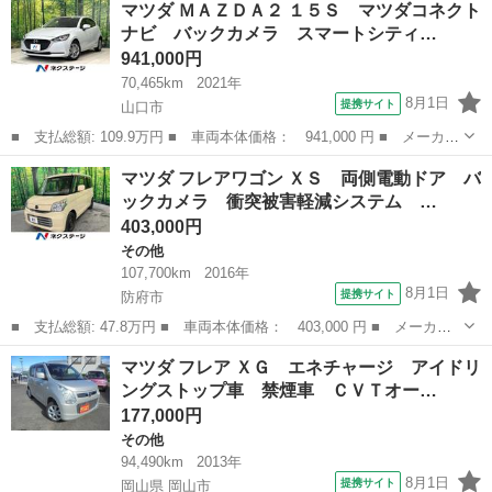
マツダ ＭＡＺＤＡ２ １５Ｓ マツダコネクト
ナビ バックカメラ スマートブレーキサポート クルーズコントロ
ナビ バックカメラ スマートシティ…
ール ＨＩＤ...
941,000円
70,465km
2021年
8月1日
提携サイト
山口市
■ 支払総額: 109.9万円 ■ 車両本体価格： 941,000 円 ■ メーカー
名： マツダ ■ 車種名： ＭＡＺＤＡ２ ■ グレード名： １５
山口
山口市
マツダ
マツダ フレアワゴン ＸＳ 両側電動ドア バ
Ｓ マツダコネクトナビ バックカメラ スマートシティブレーキサ
ックカメラ 衝突被害軽減システム …
ポート ＢＳ...
403,000円
その他
107,700km
2016年
8月1日
提携サイト
防府市
■ 支払総額: 47.8万円 ■ 車両本体価格： 403,000 円 ■ メーカー
名： マツダ ■ 車種名： フレアワゴン ■ グレード名： ＸＳ
山口
防府市
その他
マツダ フレア ＸＧ エネチャージ アイドリ
両側電動ドア バックカメラ 衝突被害軽減システム シートヒータ
ングストップ車 禁煙車 ＣＶＴオー…
ー スマート...
177,000円
その他
94,490km
2013年
8月1日
提携サイト
岡山県 岡山市