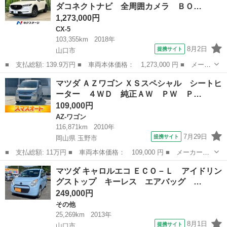
ダコネクトナビ 全周囲カメラ ＢＯ…
ド スマ...
1,273,000円
CX-5
103,355km
2018年
8月2日
提携サイト
山口市
■ 支払総額: 139.9万円 ■ 車両本体価格： 1,273,000 円 ■ メーカ
ー名： マツダ ■ 車種名： ＣＸ－５ ■ グレード名： ＸＤ プ
山口
山口市
CX-5
マツダ ＡＺワゴン ＸＳスペシャル シートヒ
ロアクティブ マツダコネクトナビ 全周囲カメラ ＢＯＳＥサウン
ーター ４ＷＤ 純正ＡＷ ＰＷ Ｐ…
ドシステ...
109,000円
AZ-ワゴン
116,871km
2010年
7月29日
提携サイト
岡山県 玉野市
■ 支払総額: 11万円 ■ 車両本体価格： 109,000 円 ■ メーカー
名： マツダ ■ 車種名： ＡＺワゴン ■ グレード名： ＸＳスペ
岡山
玉野市
AZ-ワゴン
マツダ キャロルエコ ＥＣＯ－Ｌ アイドリン
シャル シートヒーター ４ＷＤ 純正ＡＷ ＰＷ ＰＳ ■ 排気
グストップ キーレス エアバッグ …
量： 660cc...
249,000円
その他
25,269km
2013年
8月1日
提携サイト
山口市