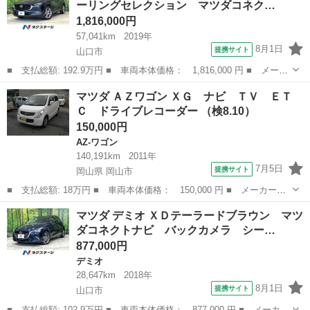
ーリングセレクション マツダコネク…
横滑り防止...
1,816,000円
57,041km
2019年
8月1日
提携サイト
山口市
■ 支払総額: 192.9万円 ■ 車両本体価格： 1,816,000 円 ■ メーカ
ー名： マツダ ■ 車種名： ＣＸ－３０ ■ グレード名： ＸＤ
山口
山口市
マツダ
マツダ ＡＺワゴン ＸＧ ナビ ＴＶ ＥＴ
プロアクティブ ツーリングセレクション マツダコネクトナビ 全
Ｃ ドライブレコーダー （検8.10）
周囲カメ...
150,000円
AZ-ワゴン
140,191km
2011年
7月5日
提携サイト
岡山県 岡山市
■ 支払総額: 18万円 ■ 車両本体価格： 150,000 円 ■ メーカー
名： マツダ ■ 車種名： ＡＺワゴン ■ グレード名： ＸＧ ナ
岡山
岡山市
AZ-ワゴン
マツダ デミオ ＸＤテーラードブラウン マツ
ビ ＴＶ ＥＴＣ ドライブレコーダー ■ 排気量： 660cc ■ ドア
ダコネクトナビ バックカメラ シー…
枚数：...
877,000円
デミオ
28,647km
2018年
8月1日
提携サイト
山口市
■ 支払総額: 102.9万円 ■ 車両本体価格： 877,000 円 ■ メーカー