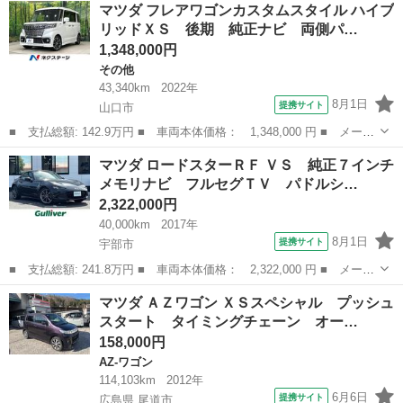
山口
山口市
その他
マツダ フレアワゴンカスタムスタイル ハイブ
名： ＸＳ ２インチリフトアップ ＪＡＯＳマッドガード ＪＡＯ
リッドＸＳ 後期 純正ナビ 両側パ…
Ｓフロントスポー...
1,348,000円
その他
43,340km
2022年
8月1日
提携サイト
山口市
■ 支払総額: 142.9万円 ■ 車両本体価格： 1,348,000 円 ■ メーカ
ー名： マツダ ■ 車種名： フレアワゴンカスタムスタイル ■ グ
山口
山口市
その他
マツダ ロードスターＲＦ ＶＳ 純正７インチ
レード名： ハイブリッドＸＳ 後期 純正ナビ 両側パワスラ シ
メモリナビ フルセグＴＶ パドルシ…
ートヒー...
2,322,000円
40,000km
2017年
8月1日
提携サイト
宇部市
■ 支払総額: 241.8万円 ■ 車両本体価格： 2,322,000 円 ■ メーカ
ー名： マツダ ■ 車種名： ロードスターＲＦ ■ グレード名：
山口
宇部市
マツダ
マツダ ＡＺワゴン ＸＳスペシャル プッシュ
ＶＳ 純正７インチメモリナビ フルセグＴＶ パドルシフト ＥＴ
スタート タイミングチェーン オー…
Ｃ シー...
158,000円
AZ-ワゴン
114,103km
2012年
6月6日
提携サイト
広島県 尾道市