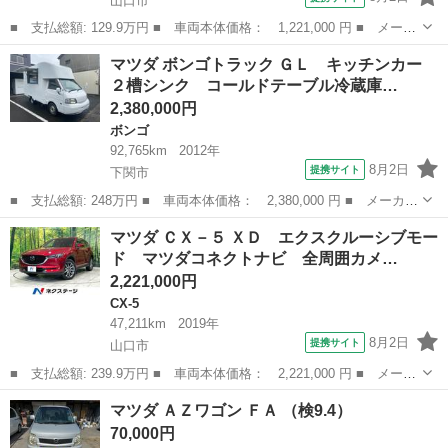
山口市
■ 支払総額: 129.9万円 ■ 車両本体価格： 1,221,000 円 ■ メーカ
ー名： マツダ ■ 車種名： フレアクロスオーバー ■ グレード
山口
山口市
その他
マツダ ボンゴトラック ＧＬ キッチンカー
名： ＸＧ 純正ナビ シートヒーター セーフティサポート アダ
２槽シンク コールドテーブル冷蔵庫…
プティブク...
2,380,000円
ボンゴ
92,765km
2012年
8月2日
提携サイト
下関市
■ 支払総額: 248万円 ■ 車両本体価格： 2,380,000 円 ■ メーカー
名： マツダ ■ 車種名： ボンゴトラック ■ グレード名： Ｇ
山口
下関市
ボンゴ
マツダ ＣＸ－５ ＸＤ エクスクルーシブモー
Ｌ キッチンカー ２槽シンク コールドテーブル冷蔵庫 冷凍スト
ド マツダコネクトナビ 全周囲カメ…
ッカー 作業...
2,221,000円
CX-5
47,211km
2019年
8月2日
提携サイト
山口市
■ 支払総額: 239.9万円 ■ 車両本体価格： 2,221,000 円 ■ メーカ
ー名： マツダ ■ 車種名： ＣＸ－５ ■ グレード名： ＸＤ エ
山口
山口市
CX-5
マツダ ＡＺワゴン ＦＡ （検9.4）
クスクルーシブモード マツダコネクトナビ 全周囲カメラ ＢＯＳ
70,000円
Ｅサウン...