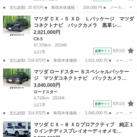
■ 支払総額: 20.9万円 ■ 車両本体価格： 158,000 円 ■ メーカー
名： マツダ ■ 車種名： ＡＺワゴン ■ グレード名： ＸＳスペ
広島
尾道市
AZ-ワゴン
マツダ ＣＸ－５ ＸＤ Ｌパッケージ マツダ
シャル プッシュスタート タイミングチェーン オートエアコン
コネクトナビ バックカメラ 黒革シ…
社外ナビ Ｅ...
2,021,000円
CX-5
47,376km
2019年
8月1日
提携サイト
山口市
■ 支払総額: 219.9万円 ■ 車両本体価格： 2,021,000 円 ■ メーカ
ー名： マツダ ■ 車種名： ＣＸ－５ ■ グレード名： ＸＤ Ｌ
山口
山口市
CX-5
マツダ ロードスター Ｓスペシャルパッケー
パッケージ マツダコネクトナビ バックカメラ 黒革シート パワ
ジ マツダコネクトナビ バックカメラ…
ーシート...
3,040,000円
ロードスター
4,710km
2024年
8月1日
提携サイト
山口市
■ 支払総額: 314.9万円 ■ 車両本体価格： 3,040,000 円 ■ メーカ
ー名： マツダ ■ 車種名： ロードスター ■ グレード名： Ｓス
山口
山口市
ロードスター
マツダ ＣＸ－８ ＸＤプロアクティブ 純正１
ペシャルパッケージ マツダコネクトナビ バックカメラ スマート
０インチディスプレイオーディオメモ…
ブレーキ...