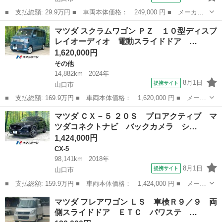
■ 支払総額: 29.9万円 ■ 車両本体価格： 249,000 円 ■ メーカー
名： マツダ ■ 車種名： キャロルエコ ■ グレード名： ＥＣＯ
山口
山口市
その他
マツダ スクラムワゴン ＰＺ １０型ディスプ
－Ｌ アイドリングストップ キーレス エアバッグ ＡＢＳ Ｃ
レイオーディオ 電動スライドドア …
Ｄ 衝突安全ボ...
1,620,000円
その他
14,882km
2024年
8月1日
提携サイト
山口市
■ 支払総額: 169.9万円 ■ 車両本体価格： 1,620,000 円 ■ メーカ
ー名： マツダ ■ 車種名： スクラムワゴン ■ グレード名： Ｐ
山口
山口市
その他
マツダ ＣＸ－５ ２０Ｓ プロアクティブ マ
Ｚ １０型ディスプレイオーディオ 電動スライドドア シートヒー
ツダコネクトナビ バックカメラ シ…
ター セ...
1,424,000円
CX-5
98,141km
2018年
8月1日
提携サイト
山口市
■ 支払総額: 159.9万円 ■ 車両本体価格： 1,424,000 円 ■ メーカ
ー名： マツダ ■ 車種名： ＣＸ－５ ■ グレード名： ２０Ｓ
山口
山口市
CX-5
マツダ フレアワゴン ＬＳ 車検Ｒ９／９ 両
プロアクティブ マツダコネクトナビ バックカメラ シートヒータ
側スライドドア ＥＴＣ パワステ …
ー パワ...