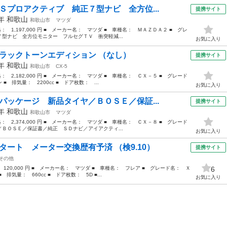
Ｓプロアクティブ 純正７型ナビ 全方位...
提携サイト
9年
和歌山
和歌山市
マツダ
格： 1,197,000 円 ■ メーカー名： マツダ ■ 車種名： ＭＡＺＤＡ２ ■ グレ
型ナビ 全方位モニター フルセグＴＶ 衝突軽減...
お気に入り
ブラックトーンエディション （なし）
提携サイト
1年
和歌山
和歌山市
CX-5
格： 2,182,000 円 ■ メーカー名： マツダ ■ 車種名： ＣＸ－５ ■ グレード
 排気量： 2200cc ■ ドア枚数： ...
お気に入り
パッケージ 新品タイヤ／ＢＯＳＥ／保証...
提携サイト
0年
和歌山
和歌山市
マツダ
格： 2,374,000 円 ■ メーカー名： マツダ ■ 車種名： ＣＸ－８ ■ グレード
ＢＯＳＥ／保証書／純正 ＳＤナビ／アイアクティ...
お気に入り
タート メーター交換歴有予済 （検9.10）
提携サイト
その他
 120,000 円 ■ メーカー名： マツダ ■ 車種名： フレア ■ グレード名： Ｘ
6
気量： 660cc ■ ドア枚数： 5D ■...
お気に入り