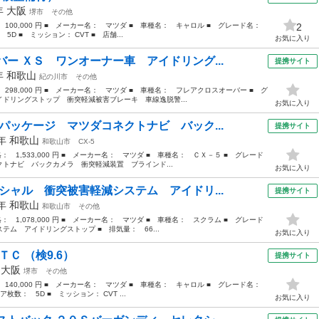
2年
大阪
堺市
その他
： 100,000 円 ■ メーカー名： マツダ ■ 車種名： キャロル ■ グレード名：
2
5D ■ ミッション： CVT ■ 店舗...
お気に入り
ー ＸＳ ワンオーナー車 アイドリング...
提携サイト
7年
和歌山
紀の川市
その他
 298,000 円 ■ メーカー名： マツダ ■ 車種名： フレアクロスオーバー ■ グ
ドリングストップ 衝突軽減被害ブレーキ 車線逸脱警...
お気に入り
パッケージ マツダコネクトナビ バック...
提携サイト
7年
和歌山
和歌山市
CX-5
格： 1,533,000 円 ■ メーカー名： マツダ ■ 車種名： ＣＸ－５ ■ グレード
トナビ バックカメラ 衝突軽減装置 ブラインド...
お気に入り
シャル 衝突被害軽減システム アイドリ...
提携サイト
2年
和歌山
和歌山市
その他
格： 1,078,000 円 ■ メーカー名： マツダ ■ 車種名： スクラム ■ グレード
ム アイドリングストップ ■ 排気量： 66...
お気に入り
Ｃ （検9.6）
提携サイト
年
大阪
堺市
その他
： 140,000 円 ■ メーカー名： マツダ ■ 車種名： キャロル ■ グレード名：
枚数： 5D ■ ミッション： CVT ...
お気に入り