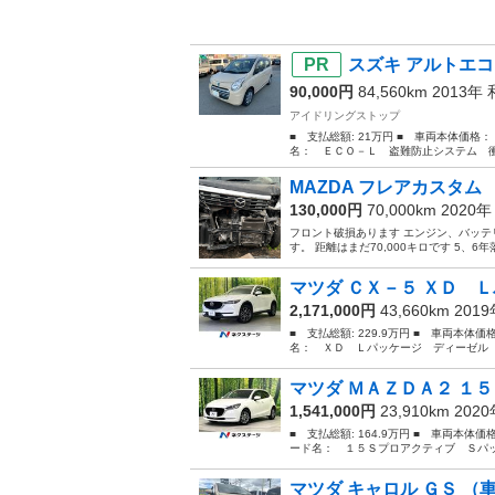
スズキ アルトエコ
90,000円
84,560km 2013年
アイドリングストップ
■ 支払総額: 21万円 ■ 車両本体価格：
名： ＥＣＯ－Ｌ 盗難防止システム 衝
MAZDA フレアカスタム
130,000円
70,000km 2020
フロント破損あります エンジン、バッテ
す。 距離はまだ70,000キロです 5、
マツダ ＣＸ－５ ＸＤ Ｌ
2,171,000円
43,660km 201
■ 支払総額: 229.9万円 ■ 車両本体価
名： ＸＤ Ｌパッケージ ディーゼル 
マツダ ＭＡＺＤＡ２ １５
1,541,000円
23,910km 202
■ 支払総額: 164.9万円 ■ 車両本体価
ード名： １５Ｓプロアクティブ Ｓパッ
マツダ キャロル ＧＳ （