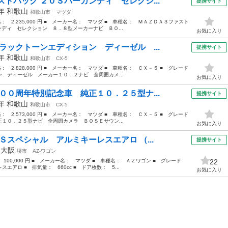
トバック ２０Ｓバーガンディ セレクシ...
提携サイト
2年
和歌山
和歌山市
マツダ
価格： 2,235,000 円 ■ メーカー名： マツダ ■ 車種名： ＭＡＺＤＡ３ファスト
ンディ セレクション ８．８型メーカーナビ ＢＯ...
お気に入り
ラックトーンエディション ディーゼル ...
提携サイト
4年
和歌山
和歌山市
CX-5
格： 2,828,000 円 ■ メーカー名： マツダ ■ 車種名： ＣＸ－５ ■ グレード
 ディーゼル メーカー１０．２ナビ 全周囲カメ...
お気に入り
００周年特別記念車 純正１０．２５型ナ...
提携サイト
1年
和歌山
和歌山市
CX-5
格： 2,573,000 円 ■ メーカー名： マツダ ■ 車種名： ＣＸ－５ ■ グレード
１０．２５型ナビ 全周囲カメラ ＢＯＳＥサウン...
お気に入り
Ｓスペシャル アルミキーレスエアロ （...
提携サイト
年
大阪
堺市
AZ-ワゴン
 100,000 円 ■ メーカー名： マツダ ■ 車種名： ＡＺワゴン ■ グレード
22
アロ ■ 排気量： 660cc ■ ドア枚数： 5...
お気に入り