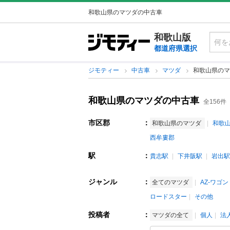
和歌山県のマツダの中古車
和歌山版
都道府県選択
ジモティー
中古車
マツダ
和歌山県のマ
和歌山県のマツダの中古車
全156件
市区郡
：
和歌山県のマツダ
和歌
西牟婁郡
駅
：
貴志駅
下井阪駅
岩出駅
ジャンル
：
全てのマツダ
AZ-ワゴン
ロードスター
その他
投稿者
：
マツダの全て
個人
法