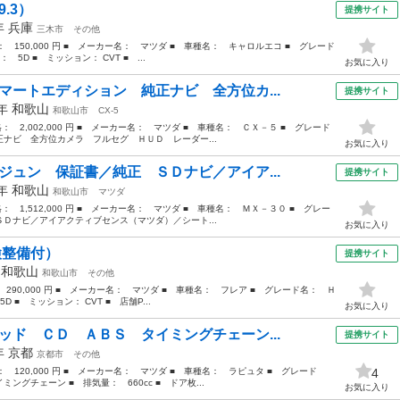
.3）
提携サイト
4年
兵庫
三木市
その他
格： 150,000 円 ■ メーカー名： マツダ ■ 車種名： キャロルエコ ■ グレード
 5D ■ ミッション： CVT ■ ...
お気に入り
マートエディション 純正ナビ 全方位カ...
提携サイト
1年
和歌山
和歌山市
CX-5
格： 2,002,000 円 ■ メーカー名： マツダ ■ 車種名： ＣＸ－５ ■ グレード
ナビ 全方位カメラ フルセグ ＨＵＤ レーダー...
お気に入り
ジュン 保証書／純正 ＳＤナビ／アイア...
提携サイト
1年
和歌山
和歌山市
マツダ
格： 1,512,000 円 ■ メーカー名： マツダ ■ 車種名： ＭＸ－３０ ■ グレー
Ｄナビ／アイアクティブセンス（マツダ）／シート...
お気に入り
検整備付）
提携サイト
年
和歌山
和歌山市
その他
 290,000 円 ■ メーカー名： マツダ ■ 車種名： フレア ■ グレード名： Ｈ
D ■ ミッション： CVT ■ 店舗P...
お気に入り
ッド ＣＤ ＡＢＳ タイミングチェーン...
提携サイト
4年
京都
京都市
その他
格： 120,000 円 ■ メーカー名： マツダ ■ 車種名： ラピュタ ■ グレード
4
グチェーン ■ 排気量： 660cc ■ ドア枚...
お気に入り