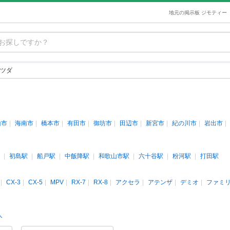
地元の掲示板 ジモティー
ツダ
山市
海南市
橋本市
有田市
御坊市
田辺市
新宮市
紀の川市
岩出市
初島駅
船戸駅
中飯降駅
和歌山市駅
六十谷駅
粉河駅
打田駅
CX-3
CX-5
MPV
RX-7
RX-8
アクセラ
アテンザ
デミオ
ファミ
人