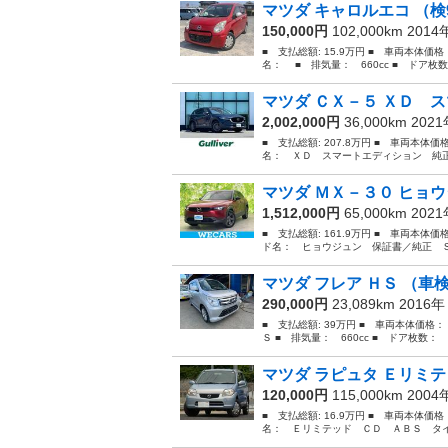
マツダ キャロルエコ （検9
150,000円
102,000km 201
■ 支払総額: 15.9万円 ■ 車両本体価
名： ■ 排気量： 660cc ■ ドア枚数：
マツダ ＣＸ－５ ＸＤ ス
2,002,000円
36,000km 202
■ 支払総額: 207.8万円 ■ 車両本体価
名： ＸＤ スマートエディション 純正
マツダ ＭＸ－３０ ヒョウ
1,512,000円
65,000km 202
■ 支払総額: 161.9万円 ■ 車両本体価
ド名： ヒョウジュン 保証書／純正 Ｓ
マツダ フレア ＨＳ （車
290,000円
23,089km 2016
■ 支払総額: 39万円 ■ 車両本体価格：
Ｓ ■ 排気量： 660cc ■ ドア枚数： 5
マツダ ラピュタ Ｅリミテ
120,000円
115,000km 200
■ 支払総額: 16.9万円 ■ 車両本体価
名： Ｅリミテッド ＣＤ ＡＢＳ タイミン