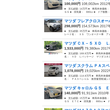
100,000円
108,002km 201
■ 支払総額: 14万円 ■ 車両本体価格
ＧＳ ■ 排気量： 660cc ■ ドア枚数： 
マツダ フレアクロスオーバ
298,000円
154,573km 201
■ 支払総額: 35万円 ■ 車両本体価格：
レード名： ＸＳ ワンオーナー車 アイ
マツダ ＣＸ－５ ＸＤ Ｌ
1,533,000円
79,380km 201
■ 支払総額: 169.9万円 ■ 車両本体価
名： ＸＤ Ｌパッケージ マツダコネク
マツダ スクラム ＰＡスペ
1,078,000円
19,025km 202
■ 支払総額: 114.9万円 ■ 車両本体価
名： ＰＡスペシャル 衝突被害軽減システ
マツダ キャロル ＧＳ ＥＴ
140,000円
91,911km 2010
■ 支払総額: 15万円 ■ 車両本体価格
ＧＳ ＥＴＣ ■ 排気量： 660cc ■ ドア