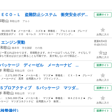
 ＥＣＯ－Ｌ 盗難防止システム 衝突安全ボデ...
提携サイト
和歌山
和歌山市
アルト
 90,000 円 ■ メーカー名： スズキ ■ 車種名： アルトエコ ■ グレード
突安全ボディ ＣＤ キーレス スマートキー アイドリング...
お気に入り
更新8月4日
 エンジン実動
作成8月4日
年
和歌山
橋本市
学文路駅
その他
リー変えればかかります。 前後動きます。ホイールはてっちんです。 ナビなしで
12
6年落ちで直せばまだまだ乗ることも可能です。 直す気しないので部品ど...
お気に入り
パッケージ ディーゼル メーカーナビ ...
提携サイト
9年
和歌山
和歌山市
CX-5
格： 2,171,000 円 ■ メーカー名： マツダ ■ 車種名： ＣＸ－５ ■ グレード
メーカーナビ 黒革 全周囲カメラ ブラインドス...
お気に入り
Ｓプロアクティブ Ｓパッケージ マツダ...
提携サイト
0年
和歌山
和歌山市
マツダ
格： 1,541,000 円 ■ メーカー名： マツダ ■ 車種名： ＭＡＺＤＡ２ ■ グレ
ケージ マツダコネクトナビ 全周囲カメラ 衝突...
お気に入り
車検整備付）
提携サイト