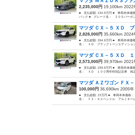
マツダ ＭＡＺＤＡ３ファス
2,235,000円
19,100km 202
■ 支払総額: 234.9万円 ■ 車両本体
バック ■ グレード名： ２０Ｓバーガ
マツダ ＣＸ－５ ＸＤ ブ
2,828,000円
35,660km 202
■ 支払総額: 294.9万円 ■ 車両本体価
名： ＸＤ ブラックトーンエディション
マツダ ＣＸ－５ ＸＤ １
2,573,000円
39,970km 202
■ 支払総額: 269.9万円 ■ 車両本体価
名： ＸＤ １００周年特別記念車 純正
マツダ ＡＺワゴン ＦＸ－
100,000円
36,690km 2005
■ 支払総額: 15万円 ■ 車両本体価格：
名： ＦＸ－Ｓスペシャル アルミキーレスエ