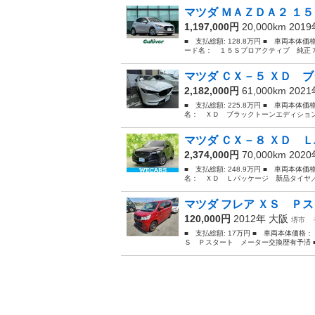
マツダ ＭＡＺＤＡ２ １５
1,197,000円
20,000km 201
■ 支払総額: 128.8万円 ■ 車両本体価
ード名： １５Ｓプロアクティブ 純正７
マツダ ＣＸ－５ ＸＤ 
2,182,000円
61,000km 202
■ 支払総額: 225.8万円 ■ 車両本体価
名： ＸＤ ブラックトーンエディション ■
マツダ ＣＸ－８ ＸＤ Ｌ
2,374,000円
70,000km 202
■ 支払総額: 248.9万円 ■ 車両本体価
名： ＸＤ Ｌパッケージ 新品タイヤ／
マツダ フレア ＸＳ Ｐス
120,000円
2012年
大阪
堺市
■ 支払総額: 17万円 ■ 車両本体価格：
Ｓ Ｐスタート メーター交換歴有予済 ■ 排