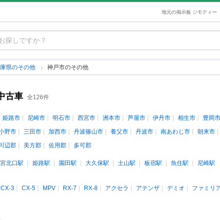
地元の掲示板 ジモティー
兵庫県のその他
神戸市のその他
中古車
全126件
姫路市
尼崎市
明石市
西宮市
洲本市
芦屋市
伊丹市
相生市
豊岡
小野市
三田市
加西市
丹波篠山市
養父市
丹波市
南あわじ市
朝来市
川辺郡
美方郡
佐用郡
多可郡
宮北口駅
姫路駅
園田駅
大久保駅
土山駅
板宿駅
魚住駅
尼崎駅
CX-3
CX-5
MPV
RX-7
RX-8
アクセラ
アテンザ
デミオ
ファミリ
人