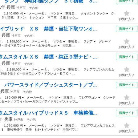
 ダンプ 神明和製ダンプ ３ｔ積載 ３...
提携サイト
01年
兵庫
神戸市
その他
： 1,340,000 円 ■ メーカー名： マツダ ■ 車種名： タイタントラック ■ グ
ｔ積載 ３トン ミッション ＭＴ車 ５速ミッシ...
お気に入り
イブリッド ＸＳ 禁煙・当社下取ワンオ...
提携サイト
年
兵庫
神戸市
その他
格： 1,398,000 円 ■ メーカー名： マツダ ■ 車種名： フレア ■ グレード
・当社下取ワンオーナー・全方位モニタ ■ 排気量...
お気に入り
ムスタイル ＸＳ 禁煙・純正９型ナビ・...
提携サイト
年
兵庫
神戸市
その他
価格： 1,280,000 円 ■ メーカー名： マツダ ■ 車種名： フレアワゴンカスタム
・純正９型ナビ・全方位カメラ・ドラレコ・ＥＴＣ・...
お気に入り
 パワースライド／プッシュスタート／プ...
提携サイト
年
兵庫
神戸市
その他
格： 180,000 円 ■ メーカー名： マツダ ■ 車種名： フレアワゴン ■ グレード
タート／プライバシーガラス／アイドリングストップ...
お気に入り
ムスタイル ハイブリッドＸＳ 車検整備...
提携サイト
9年
兵庫
神戸市
その他
： 1,079,000 円 ■ メーカー名： マツダ ■ 車種名： フレアワゴンカスタムス
ＸＳ 車検整備付 禁煙 社外８インチナビ 両側パワ...
お気に入り