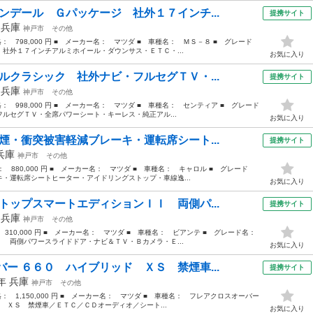
ンデール Ｇパッケージ 社外１７インチ...
提携サイト
年
兵庫
神戸市
その他
価格： 798,000 円 ■ メーカー名： マツダ ■ 車種名： ＭＳ－８ ■ グレード
社外１７インチアルミホイール・ダウンサス・ＥＴＣ・...
お気に入り
ルクラシック 社外ナビ・フルセグＴＶ・...
提携サイト
年
兵庫
神戸市
その他
価格： 998,000 円 ■ メーカー名： マツダ ■ 車種名： センティア ■ グレード
ルセグＴＶ・全席パワーシート・キーレス・純正アル...
お気に入り
煙・衝突被害軽減ブレーキ・運転席シート...
提携サイト
兵庫
神戸市
その他
格： 880,000 円 ■ メーカー名： マツダ ■ 車種名： キャロル ■ グレード
・運転席シートヒーター・アイドリングストップ・車線逸...
お気に入り
トップスマートエディションＩＩ 両側パ...
提携サイト
年
兵庫
神戸市
その他
： 310,000 円 ■ メーカー名： マツダ ■ 車種名： ビアンテ ■ グレード名：
 両側パワースライドドア・ナビ＆ＴＶ・Ｂカメラ・Ｅ...
お気に入り
ー ６６０ ハイブリッド ＸＳ 禁煙車...
提携サイト
0年
兵庫
神戸市
その他
価格： 1,150,000 円 ■ メーカー名： マツダ ■ 車種名： フレアクロスオーバー
 ＸＳ 禁煙車／ＥＴＣ／ＣＤオーディオ／シート...
お気に入り