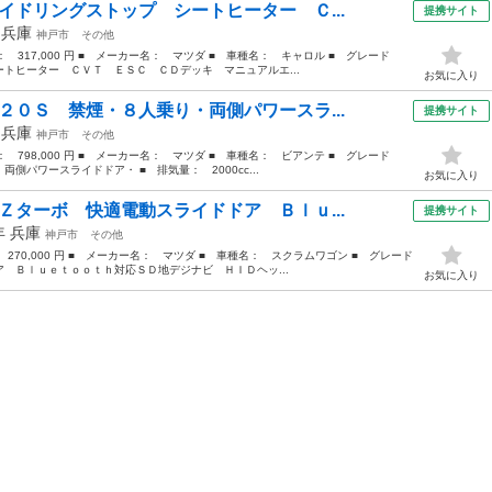
イドリングストップ シートヒーター Ｃ...
提携サイト
年
兵庫
神戸市
その他
格： 317,000 円 ■ メーカー名： マツダ ■ 車種名： キャロル ■ グレード
トヒーター ＣＶＴ ＥＳＣ ＣＤデッキ マニュアルエ...
お気に入り
２０Ｓ 禁煙・８人乗り・両側パワースラ...
提携サイト
年
兵庫
神戸市
その他
格： 798,000 円 ■ メーカー名： マツダ ■ 車種名： ビアンテ ■ グレード
パワースライドドア・ ■ 排気量： 2000cc...
お気に入り
Ｚターボ 快適電動スライドドア Ｂｌｕ...
提携サイト
8年
兵庫
神戸市
その他
 270,000 円 ■ メーカー名： マツダ ■ 車種名： スクラムワゴン ■ グレード
 Ｂｌｕｅｔｏｏｔｈ対応ＳＤ地デジナビ ＨＩＤヘッ...
お気に入り