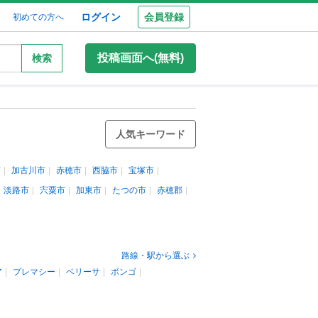
ログイン
会員登録
初めての方へ
投稿画面へ(無料)
検索
人気キーワード
市
加古川市
赤穂市
西脇市
宝塚市
淡路市
宍粟市
加東市
たつの市
赤穂郡
路線・駅から選ぶ
ア
プレマシー
ベリーサ
ボンゴ