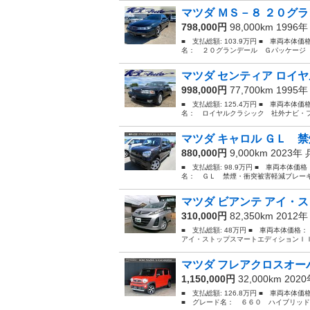
マツダ ＭＳ－８ ２０グラ
798,000円
98,000km 1996
■ 支払総額: 103.9万円 ■ 車両本体
名： ２０グランデール Ｇパッケージ 
マツダ センティア ロイヤ
998,000円
77,700km 1995
■ 支払総額: 125.4万円 ■ 車両本体
名： ロイヤルクラシック 社外ナビ・フ
マツダ キャロル ＧＬ 禁
880,000円
9,000km 2023年
■ 支払総額: 98.9万円 ■ 車両本体価
名： ＧＬ 禁煙・衝突被害軽減ブレーキ
マツダ ビアンテ アイ・ス
310,000円
82,350km 2012
■ 支払総額: 48万円 ■ 車両本体価格
アイ・ストップスマートエディションＩＩ
マツダ フレアクロスオーバ
1,150,000円
32,000km 202
■ 支払総額: 126.8万円 ■ 車両本体
■ グレード名： ６６０ ハイブリッド