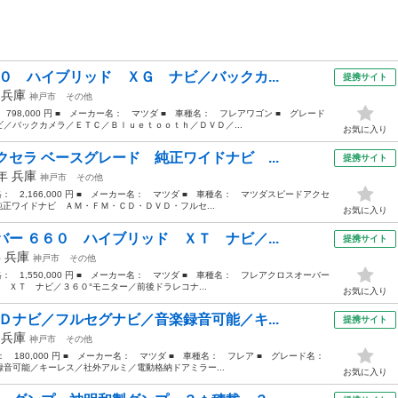
０ ハイブリッド ＸＧ ナビ／バックカ...
提携サイト
年
兵庫
神戸市
その他
 798,000 円 ■ メーカー名： マツダ ■ 車種名： フレアワゴン ■ グレード
／バックカメラ／ＥＴＣ／Ｂｌｕｅｔｏｏｔｈ／ＤＶＤ／...
お気に入り
セラ ベースグレード 純正ワイドナビ ...
提携サイト
3年
兵庫
神戸市
その他
価格： 2,166,000 円 ■ メーカー名： マツダ ■ 車種名： マツダスピードアクセ
純正ワイドナビ ＡＭ・ＦＭ・ＣＤ・ＤＶＤ・フルセ...
お気に入り
ー ６６０ ハイブリッド ＸＴ ナビ／...
提携サイト
年
兵庫
神戸市
その他
価格： 1,550,000 円 ■ メーカー名： マツダ ■ 車種名： フレアクロスオーバー
 ＸＴ ナビ／３６０°モニター／前後ドラレコナ...
お気に入り
Ｄナビ／フルセグナビ／音楽録音可能／キ...
提携サイト
年
兵庫
神戸市
その他
格： 180,000 円 ■ メーカー名： マツダ ■ 車種名： フレア ■ グレード名：
音可能／キーレス／社外アルミ／電動格納ドアミラー...
お気に入り