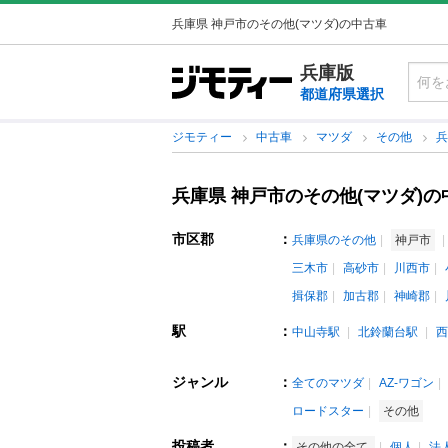
兵庫県 神戸市のその他(マツダ)の中古車
兵庫版
都道府県選択
ジモティー
中古車
マツダ
その他
兵庫県 神戸市のその他(マツダ)の
市区郡
：
兵庫県のその他
神戸市
三木市
高砂市
川西市
揖保郡
加古郡
神崎郡
駅
：
中山寺駅
北鈴蘭台駅
西
ジャンル
：
全てのマツダ
AZ-ワゴン
ロードスター
その他
投稿者
：
その他の全て
個人
法