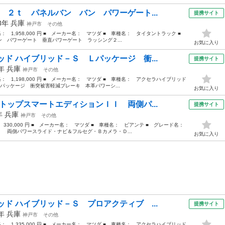
 ２ｔ パネルバン バン パワーゲート...
提携サイト
18年
兵庫
神戸市
その他
価格： 1,958,000 円 ■ メーカー名： マツダ ■ 車種名： タイタントラック ■
パワーゲート 垂直パワーゲート ラッシング２...
お気に入り
ド ハイブリッド－Ｓ Ｌパッケージ 衝...
提携サイト
5年
兵庫
神戸市
その他
価格： 1,198,000 円 ■ メーカー名： マツダ ■ 車種名： アクセラハイブリッド
パッケージ 衝突被害軽減ブレーキ 本革パワーシ...
お気に入り
トップスマートエディションＩＩ 両側パ...
提携サイト
2年
兵庫
神戸市
その他
： 330,000 円 ■ メーカー名： マツダ ■ 車種名： ビアンテ ■ グレード名：
 両側パワースライド・ナビ＆フルセグ・Ｂカメラ・Ｄ...
お気に入り
ド ハイブリッド－Ｓ プロアクティブ ...
提携サイト
7年
兵庫
神戸市
その他
価格： 1,335,000 円 ■ メーカー名： マツダ ■ 車種名： アクセラハイブリッド