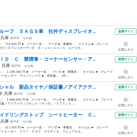
ルーフ ５ＡＧＳ車 社外ディスプレイオ...
提携サイト
年
兵庫
神戸市
その他
格： 714,000 円 ■ メーカー名： マツダ ■ 車種名： スクラム ■ グレード
ディスプレイオーディオ Ｂｌｕｅｔｏｏｔｈ ルーフキ...
お気に入り
ＩＤ Ｃ 禁煙車・コーナーセンサー・ア...
提携サイト
年
兵庫
神戸市
その他
格： 1,198,000 円 ■ メーカー名： マツダ ■ 車種名： キャロル ■ グレード
センサー・アイドリングス ■ 排気量： 66...
お気に入り
シャル 新品タイヤ／保証書／アイアクテ...
提携サイト
2年
兵庫
神戸市
その他
格： 1,088,000 円 ■ メーカー名： マツダ ■ 車種名： スクラム ■ グレード
書／アイアクティブセンス（マツダ）／ＥＴＣ／Ｅ...
お気に入り
イドリングストップ シートヒーター Ｃ...
提携サイト
年
兵庫
神戸市
その他
格： 317,000 円 ■ メーカー名： マツダ ■ 車種名： キャロル ■ グレード
トヒーター ＣＶＴ ＥＳＣ ＣＤデッキ マニュアルエ...
お気に入り