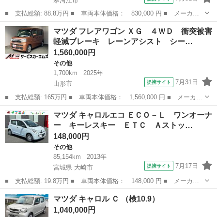
寒河江市
■ 支払総額: 88.8万円 ■ 車両本体価格： 830,000 円 ■ メーカー
名： マツダ ■ 車種名： スクラム ■ グレード名： ＰＣ ハイ
山形
寒河江市
その他
マツダ フレアワゴン ＸＧ ４ＷＤ 衝突被害
ルーフ ４ＷＤ ５ＡＧＳ 衝突軽減システム 横滑り防止 キーレ
軽減ブレーキ レーンアシスト シー…
ス パワーウ...
1,560,000円
その他
1,700km
2025年
7月31日
提携サイト
山形市
■ 支払総額: 165万円 ■ 車両本体価格： 1,560,000 円 ■ メーカー
名： マツダ ■ 車種名： フレアワゴン ■ グレード名： ＸＧ
山形
山形市
その他
マツダ キャロルエコ ＥＣＯ－Ｌ ワンオーナ
４ＷＤ 衝突被害軽減ブレーキ レーンアシスト シートヒーター
ー キーレスキー ＥＴＣ Ａストッ…
両側スライ...
148,000円
その他
85,154km
2013年
7月17日
提携サイト
宮城県 大崎市
■ 支払総額: 19.8万円 ■ 車両本体価格： 148,000 円 ■ メーカー
名： マツダ ■ 車種名： キャロルエコ ■ グレード名： ＥＣＯ
宮城
大崎市
その他
マツダ キャロル Ｃ （検10.9）
－Ｌ ワンオーナー キーレスキー ＥＴＣ Ａストップ ■ 排気
1,040,000円
量： 660...