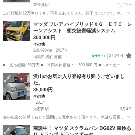
東金井駅
1月11日
走行距離約12万キロです。不具合ありません。調子はいいです。車検
は令和6年5月までたっぷりあります。ただ、左のサイドスポイラー、
山形
山形市
東金井駅
その他
ビアンテ
マツダ フレア ハイブリッドＸＧ ＥＴＣ レ
左スライドドア、右後ろバンパー、左前バンパーに擦り傷と凹みあり
ーンアシスト 衝突被害軽減システム…
ます。お世辞にも綺麗とは言えません...
300,000円
その他
119,028km
2017年
3月24日
提携サイト
福島県 西白河郡
■ 支払総額: 35万円 ■ 車両本体価格： 300,000 円 ■ メーカー
名： マツダ ■ 車種名： フレア ■ グレード名： ハイブリッド
福島
西白河郡
その他
沢山のお気に入り登録有り難うございまし
ＸＧ ＥＴＣ レーンアシスト 衝突被害軽減システム スマートキ
た。
ー アイドリング...
35,000円
その他
2017年
大石田駅
3月4日
春の税金の関係であと１週間にて廃車させて頂きます。急遽な変更で
申し訳ございませんがご購入意思のある方早めのコメントお待ちして
山形
尾花沢市
大石田駅
その他
MT車
商談中！ マツダ スクラムバン DG62V 車検あ
ますm(_ _)m AC、ヒーター ガンガン効きます。 MT車 切り替え
り トランポ トランスポータ…