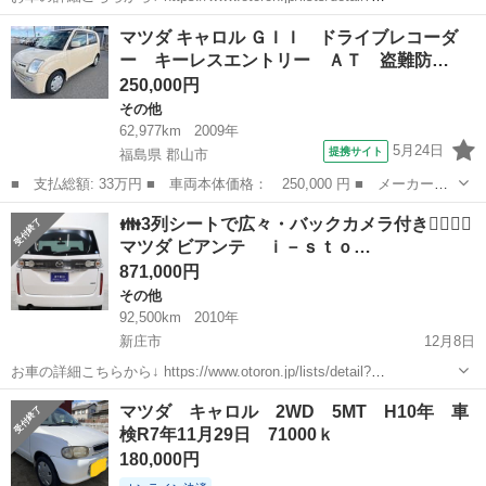
carno=042170 来店不要で全国対応中🗾(※沖縄/北海道/離島除く) 携帯
山形
鶴岡市
その他
キャロル
マツダ キャロル ＧＩＩ ドライブレコーダ
さえあれば即日審査・契約もできちゃう✨...
ー キーレスエントリー ＡＴ 盗難防…
250,000円
その他
62,977km
2009年
5月24日
提携サイト
福島県 郡山市
■ 支払総額: 33万円 ■ 車両本体価格： 250,000 円 ■ メーカー
名： マツダ ■ 車種名： キャロル ■ グレード名： ＧＩＩ ド
福島
郡山市
その他
👪3列シートで広々・バックカメラ付き💁🏻‍♀️✨
ライブレコーダー キーレスエントリー ＡＴ 盗難防止システム
マツダ ビアンテ ｉ－ｓｔｏ…
ＡＢＳ ＣＤ 衝...
871,000円
その他
92,500km
2010年
新庄市
12月8日
お車の詳細こちらから↓ https://www.otoron.jp/lists/detail?
carno=039776 来店不要で全国対応中🗾(※沖縄/北海道/離島除く) 携帯
山形
新庄市
その他
ビアンテ
マツダ キャロル 2WD 5MT H10年 車
さえあれば即日審査・契約もできちゃう✨...
検R7年11月29日 71000ｋ
180,000円