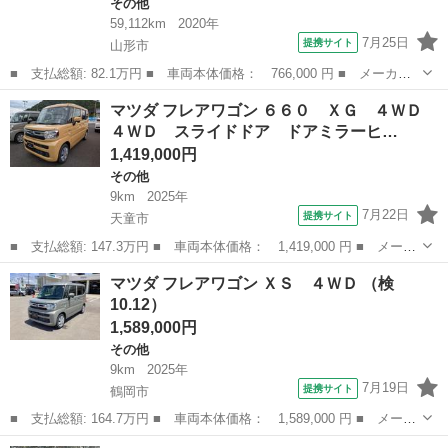
その他
59,112km
2020年
7月25日
提携サイト
山形市
■ 支払総額: 82.1万円 ■ 車両本体価格： 766,000 円 ■ メーカー
名： マツダ ■ 車種名： スクラム ■ グレード名： ＰＡ ４Ｗ
山形
山形市
その他
マツダ フレアワゴン ６６０ ＸＧ ４ＷＤ
Ｄ エアコン パワステ 運転席＆助手席エアバック ＡＢＳ （２
４ＷＤ スライドドア ドアミラーヒ…
／４人）ＤＧ...
1,419,000円
その他
9km
2025年
7月22日
提携サイト
天童市
■ 支払総額: 147.3万円 ■ 車両本体価格： 1,419,000 円 ■ メーカ
ー名： マツダ ■ 車種名： フレアワゴン ■ グレード名： ６６
山形
天童市
その他
マツダ フレアワゴン ＸＳ ４ＷＤ （検
０ ＸＧ ４ＷＤ ４ＷＤ スライドドア ドアミラーヒーテッド機
10.12）
能 イモ...
1,589,000円
その他
9km
2025年
7月19日
提携サイト
鶴岡市
■ 支払総額: 164.7万円 ■ 車両本体価格： 1,589,000 円 ■ メーカ
ー名： マツダ ■ 車種名： フレアワゴン ■ グレード名： Ｘ
山形
鶴岡市
その他