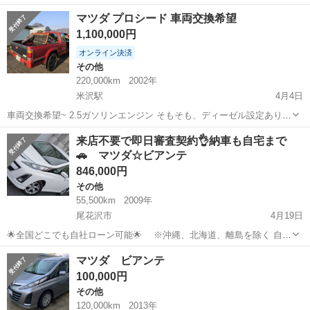
名： マツダ ■ 車種名： フレアカスタムスタイル ■ グレード
岩手
紫波郡
その他
マツダ プロシード 車両交換希望
名： ＸＳ ４ＷＤ・ナビ・ＥＴＣ・キーレス ■ 排気量： 660cc
1,100,000円
■ ドア枚...
オンライン決済
その他
220,000km
2002年
米沢駅
4月4日
車両交換希望~ 2.5ガソリンエンジン そもそも、ディーゼル設定ありま
せん タイヤ3セットあります •車検用 •20インチ夏タイヤ •16インチAT
山形
米沢市
米沢駅
その他
車両
来店不要で即日審査契約👌納車も自宅まで
タイヤ 別でグリルガードあります 自作マフラー 純正マフラーありま
🚗 マツダ☆ビアンテ
す ２２万...
846,000円
その他
55,500km
2009年
尾花沢市
4月19日
🌟全国どこでも自社ローン可能🌟 ※沖縄、北海道、離島を除く 自己
破産、債務整理の経験あり… 転職したばかり…自営業… 頭金一括の準
山形
尾花沢市
その他
ビアンテ
マツダ ビアンテ
備は難しい… そんな不安はオトロンにお任せ🚗💨 審査通過率
100,000円
95％✨100...
その他
120,000km
2013年