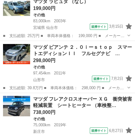
マツダ ラピュタ （なし）
気量： 660cc ■ ドア枚数： 5D ■ ミッション： AT ■ 店...
199,000円
その他
83,000km
2003年
3月15日
提携サイト
宮城県 仙台市
■ 支払総額: 25万円 ■ 車両本体価格： 199,000 円 ■ メーカー
名： マツダ ■ 車種名： ラピュタ ■ グレード名： ■ 排気
宮城
仙台市
その他
マツダ ビアンテ ２．０ｉーｓｔｏｐ スマー
量： 660cc ■ ドア枚数： 5D ■ ミッション： MT5速 ■ 店舗P...
トエディションＩＩ フルセグナビ …
298,000円
その他
97,454km
2011年
7月2日
提携サイト
山形市
■ 支払総額: 39.8万円 ■ 車両本体価格： 298,000 円 ■ メーカー
名： マツダ ■ 車種名： ビアンテ ■ グレード名： ２．０ｉー
山形
山形市
その他
マツダ フレアクロスオーバー ＸＧ 衝突被害
ｓｔｏｐ スマートエディションＩＩ フルセグナビ ＴＶ Ｂｌｕ
軽減装置 シートヒーター （車検整…
ｅｔｏｏｔｈ...
738,000円
その他
75,000km
2019年
6月27日
提携サイト
新庄市