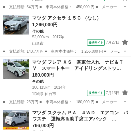
■ 支払総額: 54万円 ■ 車両本体価格： 450,000 円 ■ メーカー
名： マツダ ■ 車種名： フレアワゴンカスタムスタイル ■ グレ
山形
天童市
その他
マツダ アクセラ １５Ｃ （なし）
ード名： ＸＴ ４ＷＤ ターボ ブレーキサポート 横滑防止機
1,266,000円
能 ドライブレコー...
その他
52,000km
2017年
7月27日
提携サイト
山形市
■ 支払総額: 140.7万円 ■ 車両本体価格： 1,266,000 円 ■ メーカ
ー名： マツダ ■ 車種名： アクセラ ■ グレード名： １５Ｃ
山形
山形市
その他
マツダ フレア ＸＳ 関東仕入れ ナビ＆Ｔ
■ 排気量： 1500cc ■ ドア枚数： 5D ■ ミッション： A...
Ｖ スマートキー アイドリングストッ…
180,000円
その他
100,115km
2014年
7月13日
提携サイト
宮城県 仙台市
■ 支払総額: 23万円 ■ 車両本体価格： 180,000 円 ■ メーカー
名： マツダ ■ 車種名： フレア ■ グレード名： ＸＳ 関東仕
宮城
仙台市
その他
マツダ スクラム ＰＡ ４ＷＤ エアコン パ
入れ ナビ＆ＴＶ スマートキー アイドリングストップ 電動格納
ワステ 運転席＆助手席エアバック …
ミラー ベンチシ...
766,000円