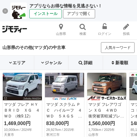
アプリならお得な情報を見逃さない！
インストール
アプリで開く
山形県
検索
ログイン
投稿
山形県のその他(マツダ)の中古車
人気キーワード
エリア
ジャンル
詳細
新着順
マツダ フレア ＨＹ
マツダ スクラム Ｐ
マツダ フレアワゴ
マ
ＢＲＩＤ ＸＧ ４
Ｃ ハイルーフ ４
ン ＸＧ ４ＷＤ
コ
ＷＤ （検9.12）
ＷＤ ５ＡＧＳ 衝
衝突被害軽減ブレー
ン
突軽減システム 横
キ レーンアシス
ス
1,469,000円
830,000円
1,560,000円
14
滑り防止 キーレ
ト シートヒータ
スト
10,000km / 2024年
28,927km / 2015年
1,700km / 2025年
85,
ス パワーウィンド
ー 両側スライドド
天童市
寒河江市
山形市
宮城