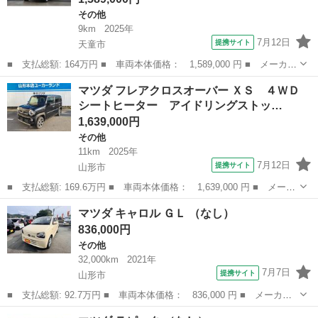
その他
9km
2025年
7月12日
提携サイト
天童市
■ 支払総額: 164万円 ■ 車両本体価格： 1,589,000 円 ■ メーカー
名： マツダ ■ 車種名： フレアワゴン ■ グレード名： ＸＳ
山形
天童市
その他
マツダ フレアクロスオーバー ＸＳ ４ＷＤ
６６０ ＸＳ ４ＷＤ ＬＥＤヘッドランプ キーレスエントリー
シートヒーター アイドリングストッ…
衝突被害軽...
1,639,000円
その他
11km
2025年
7月12日
提携サイト
山形市
■ 支払総額: 169.6万円 ■ 車両本体価格： 1,639,000 円 ■ メーカ
ー名： マツダ ■ 車種名： フレアクロスオーバー ■ グレード
山形
山形市
その他
マツダ キャロル ＧＬ （なし）
名： ＸＳ ４ＷＤ シートヒーター アイドリングストップ キー
836,000円
レスエント...
その他
32,000km
2021年
7月7日
提携サイト
山形市
■ 支払総額: 92.7万円 ■ 車両本体価格： 836,000 円 ■ メーカー
名： マツダ ■ 車種名： キャロル ■ グレード名： ＧＬ ■ 排
山形
山形市
その他