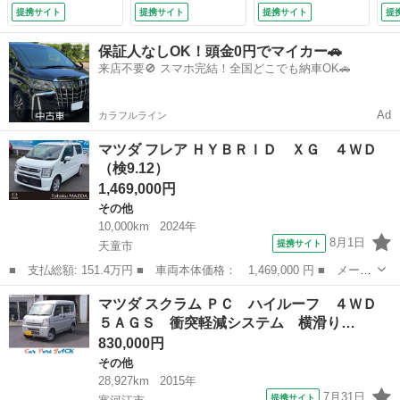
ウ 運転席・助手席
ア ＬＥＤライト
提携サイト
提携サイト
提携サイト
提
エアバッグ ＡＢ
ステリモ オートラ
Ｓ オーバーヘッド
イト （車検整備
保証人なしOK！頭金0円でマイカー🚗
コンソール 純正ラ
付）
来店不要🚫 スマホ完結！全国どこでも納車OK🚗
ジオ （検9.7）
Ad
カラフルライン
マツダ フレア ＨＹＢＲＩＤ ＸＧ ４ＷＤ
（検9.12）
1,469,000円
その他
10,000km
2024年
8月1日
提携サイト
天童市
■ 支払総額: 151.4万円 ■ 車両本体価格： 1,469,000 円 ■ メーカ
ー名： マツダ ■ 車種名： フレア ■ グレード名： ＨＹＢＲＩ
山形
天童市
その他
マツダ スクラム ＰＣ ハイルーフ ４ＷＤ
Ｄ ＸＧ ４ＷＤ ■ 排気量： 650cc ■ ドア枚数： 5D ■ ...
５ＡＧＳ 衝突軽減システム 横滑り…
830,000円
その他
28,927km
2015年
7月31日
提携サイト