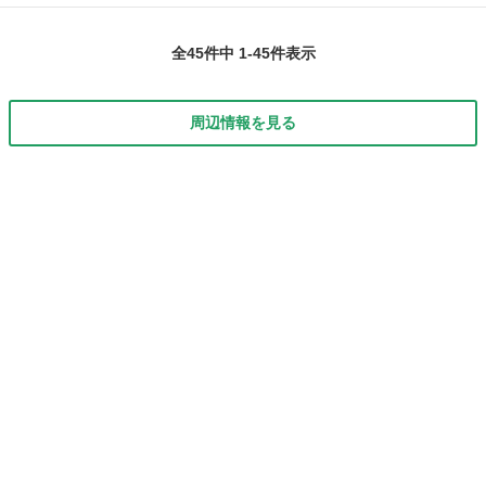
名： マツダ ■ 車種名： スクラムワゴン ■ グレード名： ＰＸ
岩手
紫波郡
その他
ターボ ４ＷＤ シートヒーター キーレス ■ 排気量： 660cc ■
全45件中 1-45件表示
ド...
周辺情報を見る