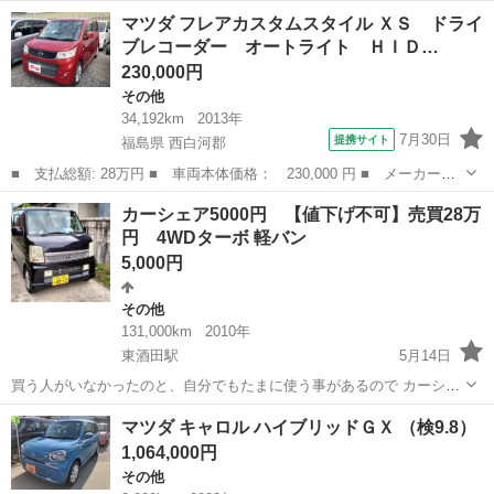
名： マツダ ■ 車種名： キャロル ■ グレード名： ＨＧ ＊車
山形
酒田市
その他
マツダ フレアカスタムスタイル ＸＳ ドライ
検Ｒ８年１０月９日 オートマ エアコン 高旧車 修復歴無し！オ
ブレコーダー オートライト ＨＩＤ…
ートザム ■ 排...
230,000円
その他
34,192km
2013年
7月30日
提携サイト
福島県 西白河郡
■ 支払総額: 28万円 ■ 車両本体価格： 230,000 円 ■ メーカー
名： マツダ ■ 車種名： フレアカスタムスタイル ■ グレード
福島
西白河郡
その他
カーシェア5000円 【値下げ不可】売買28万
名： ＸＳ ドライブレコーダー オートライト ＨＩＤ スマート
円 4WDターボ 軽バン
キー ベンチシート...
5,000円
その他
131,000km
2010年
東酒田駅
5月14日
買う人がいなかったのと、自分でもたまに使う事があるので カーシェ
アをする事にしました。24時間5000円でシェアします。 買いたい場合
山形
酒田市
東酒田駅
その他
ワゴンR
マツダ キャロル ハイブリッドＧＸ （検9.8）
は、28万円になります。 たまに使ってるので、別に売れなくても良い
1,064,000円
です。値下げ不可で...
その他