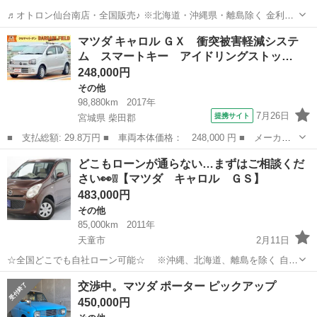
♬オトロン仙台南店・全国販売♪ ※北海道・沖縄県・離島除く 金利
0％!!!(^.^)/~~~ ＼今すぐ問合せよう／ ☆ ビアンテ ２０Ｓ☆
山形
天童市
その他
オトロン
マツダ キャロル ＧＸ 衝突被害軽減システ
ここをチェック ↓↓↓↓↓↓↓↓↓...
ム スマートキー アイドリングストッ…
248,000円
その他
98,880km
2017年
7月26日
提携サイト
宮城県 柴田郡
■ 支払総額: 29.8万円 ■ 車両本体価格： 248,000 円 ■ メーカー
名： マツダ ■ 車種名： キャロル ■ グレード名： ＧＸ 衝突
宮城
柴田郡
その他
どこもローンが通らない…まずはご相談くだ
被害軽減システム スマートキー アイドリングストップ 電動格納
さい👀❕❕【マツダ キャロル ＧＳ】
ミラー シー...
483,000円
その他
85,000km
2011年
天童市
2月11日
☆全国どこでも自社ローン可能☆ ※沖縄、北海道、離島を除く 自己
破産、債務整理の経験あり… 転職したばかり…自営業… 頭金一括の準
山形
天童市
その他
キャロル
交渉中。マツダ ポーター ピックアップ
備は難しい… そんな不安はオトロンにお任せ(^^)/ 自社ローン専門
450,000円
店！...