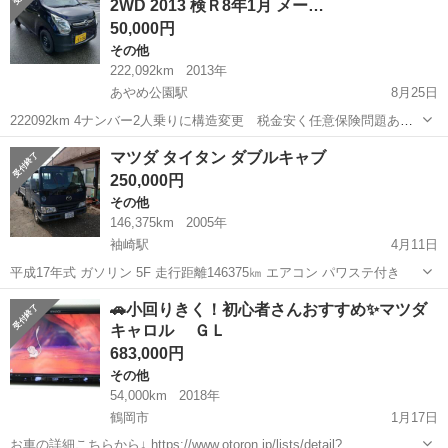
2WD 2013 検Ｒ8年1月 メー…
ｔｏｏｔｈオ...
50,000円
その他
222,092km
2013年
あやめ公園駅
8月25日
222092km 4ナンバー2人乗りに構造変更 税金安く任意保険問題あり
ません タイヤ八分山以上 22万kと過走行ですがオイル食いも無く各
山形
長井市
あやめ公園駅
その他
五千円
マツダ タイタン ダブルキャブ
機関大丈夫と思います。 エアコン冷えます 外観は小傷多数有ります
250,000円
がヘコミ錆びありません...
その他
146,375km
2005年
袖崎駅
4月11日
平成17年式 ガソリン 5F 走行距離146375㎞ エアコン パワステ付き
山形
村山市
袖崎駅
その他
ダブルキャブ
🚗小回りきく！初心者さんおすすめ✨マツダ
キャロル ＧＬ
683,000円
その他
54,000km
2018年
鶴岡市
1月17日
お車の詳細こちらから↓ https://www.otoron.jp/lists/detail?