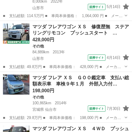
8,000km
2022年
5月14日
提携サイト
山形市
■ 支払総額: 114.5万円 ■ 車両本体価格： 1,064,000 円 ■ メーカ
ー名： マツダ ■ 車種名： キャロル ■ グレード名： ハイブリ
山形
山形市
その他
マツダ フレアワゴン ＸＳ 修復歴無 ステア
ッドＧＸ ■ 排気量： 660cc ■ ドア枚数： 5D ■ ミッショ...
リングリモコン プッシュスタート …
428,000円
その他
84,889km
2013年
4月14日
提携サイト
山形市
■ 支払総額: 49.8万円 ■ 車両本体価格： 428,000 円 ■ メーカー
名： マツダ ■ 車種名： フレアワゴン ■ グレード名： ＸＳ
山形
山形市
その他
マツダ フレア ＸＳ ＧＯＯ鑑定車 支払い総
修復歴無 ステアリングリモコン プッシュスタート オートエアコ
額表示車 車検９年１月 外部入力付…
ン 電動格納...
198,000円
その他
100,865km
2014年
7月30日
提携サイト
宮城県 仙台市
■ 支払総額: 29.8万円 ■ 車両本体価格： 198,000 円 ■ メーカー
名： マツダ ■ 車種名： フレア ■ グレード名： ＸＳ ＧＯＯ
宮城
仙台市
その他
マツダ フレアワゴン ＸＳ ４ＷＤ プッシュ
鑑定車 支払い総額表示車 車検９年１月 外部入力付オーディオ