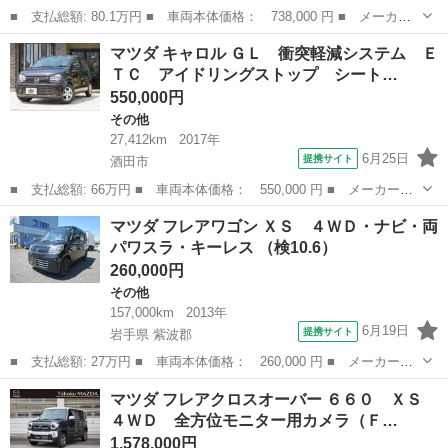
■ 支払総額: 80.1万円 ■ 車両本体価格： 738,000 円 ■ メーカー
名： マツダ ■ 車種名： フレアクロスオーバー ■ グレード
山形
新庄市
その他
マツダ キャロル ＧＬ 衝突軽減システム Ｅ
名： ＸＧ 衝突被害軽減装置 シートヒーター ■ 排気量： 650cc
ＴＣ アイドリングストップ シート…
■ ド...
550,000円
その他
27,412km
2017年
6月25日
提携サイト
酒田市
■ 支払総額: 66万円 ■ 車両本体価格： 550,000 円 ■ メーカー
名： マツダ ■ 車種名： キャロル ■ グレード名： ＧＬ 衝突
山形
酒田市
その他
マツダ フレアワゴン ＸＳ ４ＷＤ・ナビ・両
軽減システム ＥＴＣ アイドリングストップ シートヒーター キ
パワスラ・キーレス （検10.6）
ーレス 純正ＣＤ...
260,000円
その他
157,000km
2013年
6月19日
提携サイト
岩手県 紫波郡
■ 支払総額: 27万円 ■ 車両本体価格： 260,000 円 ■ メーカー
名： マツダ ■ 車種名： フレアワゴン ■ グレード名： ＸＳ
岩手
紫波郡
その他
マツダ フレアクロスオーバー ６６０ ＸＳ
４ＷＤ・ナビ・両パワスラ・キーレス ■ 排気量： 660cc ■ ドア枚
４ＷＤ 全方位モニター用カメラ（Ｆ…
数： ...
1,578,000円