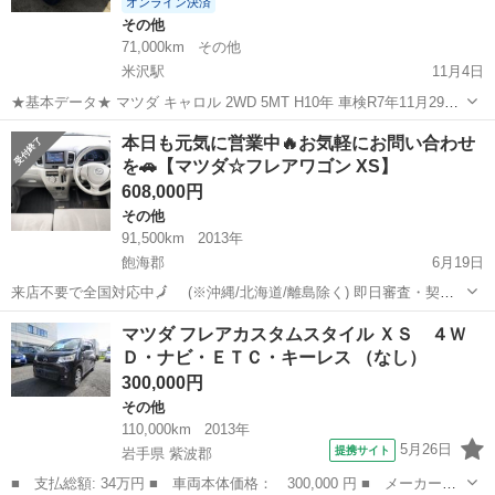
オンライン決済
その他
71,000km
その他
米沢駅
11月4日
★基本データ★ マツダ キャロル 2WD 5MT H10年 車検R7年11月29日
71000ｋ 白 HＢ12S スズキ アルト OEM車 現在冬タイヤ装着 夏タイヤ
山形
米沢市
米沢駅
その他
車両
本日も元気に営業中🔥お気軽にお問い合わせ
はありません 距離短い 機...
を🚗【マツダ☆フレアワゴン XS】
608,000円
その他
91,500km
2013年
飽海郡
6月19日
来店不要で全国対応中🗾 (※沖縄/北海道/離島除く) 即日審査・契約
もできちゃう✨ お車の詳細こちらから↓仮審査もOK👌
山形
飽海郡
その他
フレア
マツダ フレアカスタムスタイル ＸＳ ４Ｗ
https://www.otoron.jp/lists/detail?carno=038...
Ｄ・ナビ・ＥＴＣ・キーレス （なし）
300,000円
その他
110,000km
2013年
5月26日
提携サイト
岩手県 紫波郡
■ 支払総額: 34万円 ■ 車両本体価格： 300,000 円 ■ メーカー