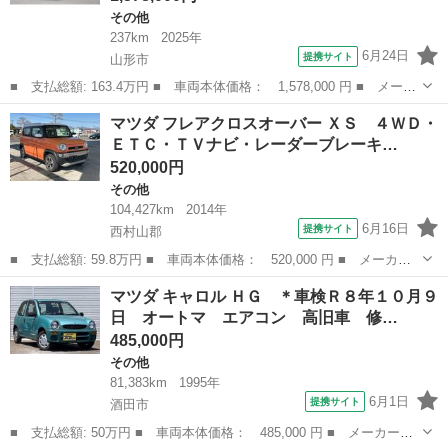
その他
237km
2025年
6月24日
提携サイト
山形市
■ 支払総額: 163.4万円 ■ 車両本体価格： 1,578,000 円 ■ メーカ
ー名： マツダ ■ 車種名： フレアクロスオーバー ■ グレード
山形
山形市
その他
マツダ フレアクロスオーバー ＸＳ ４ＷＤ・
名： ６６０ ＸＳ ４ＷＤ 全方位モニター用カメラ（Ｆ／サイド
ＥＴＣ・ＴＶナビ・レーダーブレーキ…
左右／Ｂ）...
520,000円
その他
104,427km
2014年
6月16日
提携サイト
西村山郡
■ 支払総額: 59.8万円 ■ 車両本体価格： 520,000 円 ■ メーカー
名： マツダ ■ 車種名： フレアクロスオーバー ■ グレード
山形
西村山郡
その他
マツダ キャロル ＨＧ ＊車検Ｒ８年１０月９
名： ＸＳ ４ＷＤ・ＥＴＣ・ＴＶナビ・レーダーブレーキサポー
日 オートマ エアコン 高旧車 修…
ト・アイドリングス...
485,000円
その他
81,383km
1995年
6月1日
提携サイト
酒田市
■ 支払総額: 50万円 ■ 車両本体価格： 485,000 円 ■ メーカー