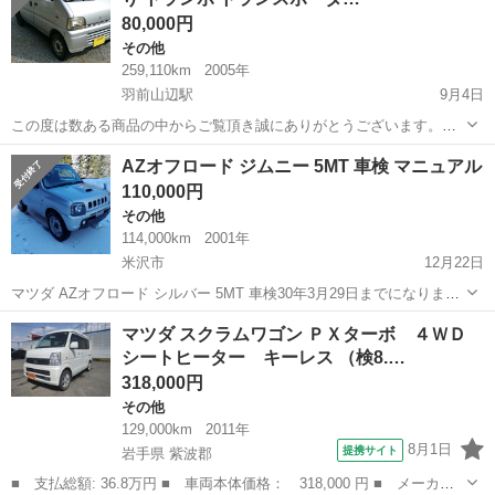
式の4WD。 車検がH3...
80,000円
その他
259,110km
2005年
羽前山辺駅
9月4日
この度は数ある商品の中からご覧頂き誠にありがとうございます。
「マツダ スクラムバン DG62V 車検あり トランポ トランスポーター
山形
東村山郡
羽前山辺駅
その他
62V
AZオフロード ジムニー 5MT 車検 マニュアル
5MT 4wd 山形発(検 エブリイ DA62V 軽バン 軽貨物 」の出品となりま
110,000円
す。...
その他
114,000km
2001年
米沢市
12月22日
マツダ AZオフロード シルバー 5MT 車検30年3月29日までになりま
す。 こういう車なので、外装に傷やヘコミはあります。 下回りは綺麗
山形
米沢市
その他
オフロード
マツダ スクラムワゴン ＰＸターボ ４ＷＤ
なほうだと思います。 スリーラスターを施工しているので安心です。
シートヒーター キーレス （検8.…
前オーナーが...
318,000円
その他
129,000km
2011年
8月1日
提携サイト
岩手県 紫波郡
■ 支払総額: 36.8万円 ■ 車両本体価格： 318,000 円 ■ メーカー