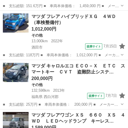
■ 支払総額: 151.6万円 ■ 車両本体価格： 1,459,000 円 ■ メーカ
ー名： マツダ ■ 車種名： フレアクロスオーバー ■ グレード
山形
鶴岡市
その他
マツダ フレア ハイブリッドＸＧ ４ＷＤ
名： ＸＧ ４ＷＤ ■ 排気量： 660cc ■ ドア枚数： 5D ■ ...
（車検整備付）
1,012,000円
その他
13,000km
2022年
7月15日
提携サイト
酒田市
■ 支払総額: 118万円 ■ 車両本体価格： 1,012,000 円 ■ メーカー
名： マツダ ■ 車種名： フレア ■ グレード名： ハイブリッド
山形
酒田市
その他
マツダ キャロルエコ ＥＣＯ－Ｘ ＥＴＣ ス
ＸＧ ４ＷＤ ■ 排気量： 660cc ■ ドア枚数： 5D ■ ミッシ...
マートキー ＣＶＴ 盗難防止システ…
200,000円
その他
132,598km
2013年
7月7日
提携サイト
福島県 西白河郡
■ 支払総額: 25万円 ■ 車両本体価格： 200,000 円 ■ メーカー
名： マツダ ■ 車種名： キャロルエコ ■ グレード名： ＥＣＯ
福島
西白河郡
その他
マツダ フレアワゴン ＸＳ ６６０ ＸＳ ４
－Ｘ ＥＴＣ スマートキー ＣＶＴ 盗難防止システム ＡＢＳ
ＷＤ ＬＥＤヘッドランプ キーレス…
ＣＤ 衝突安全ボ...
1,589,000円