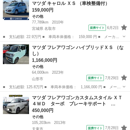
山形
山形市
その他
マツダ キャロル ＸＳ （車検整備付）
レード名： ＸＴ ４ＷＤ／１オーナ／デュアルセンサーブレーキ／
159,000円
ＨＵＤ／...
その他
77,789km
2010年
6月2日
提携サイト
宮城県 名取市
■ 支払総額: 22.9万円 ■ 車両本体価格： 159,000 円 ■ メーカー
名： マツダ ■ 車種名： キャロル ■ グレード名： ＸＳ ■ 排
宮城
名取市
その他
マツダ フレアワゴン ハイブリッドＸＳ （な
気量： 660cc ■ ドア枚数： 5D ■ ミッション： CVT ■ ...
し）
1,166,000円
その他
64,000km
2023年
7月29日
提携サイト
山形市
■ 支払総額: 125.8万円 ■ 車両本体価格： 1,166,000 円 ■ メーカ
ー名： マツダ ■ 車種名： フレアワゴン ■ グレード名： ハイ
山形
山形市
その他
マツダ フレアワゴンカスタムスタイル ＸＴ
ブリッドＸＳ ■ 排気量： 660cc ■ ドア枚数： 5D ■ ミッ...
４ＷＤ ターボ ブレーキサポート …
450,000円
その他
105,203km
2013年
7月28日
提携サイト
天童市