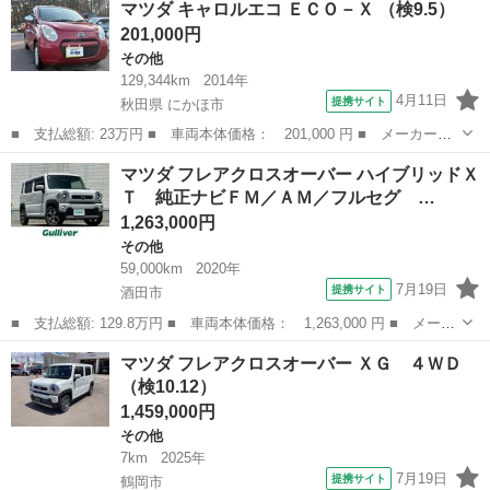
マツダ キャロルエコ ＥＣＯ－Ｘ （検9.5）
Ｓ ４ＷＤ ■ 排気量： 650cc ■ ドア枚数： 5D ■ ミッショ...
201,000円
その他
129,344km
2014年
4月11日
提携サイト
秋田県 にかほ市
■ 支払総額: 23万円 ■ 車両本体価格： 201,000 円 ■ メーカー
名： マツダ ■ 車種名： キャロルエコ ■ グレード名： ＥＣＯ
秋田
にかほ市
その他
マツダ フレアクロスオーバー ハイブリッドＸ
－Ｘ ■ 排気量： 660cc ■ ドア枚数： 5D ■ ミッション：
Ｔ 純正ナビＦＭ／ＡＭ／フルセグ …
CVT...
1,263,000円
その他
59,000km
2020年
7月19日
提携サイト
酒田市
■ 支払総額: 129.8万円 ■ 車両本体価格： 1,263,000 円 ■ メーカ
ー名： マツダ ■ 車種名： フレアクロスオーバー ■ グレード
山形
酒田市
その他
マツダ フレアクロスオーバー ＸＧ ４ＷＤ
名： ハイブリッドＸＴ 純正ナビＦＭ／ＡＭ／フルセグ Ｂｌｕｅ
（検10.12）
ｔｏｏｔｈ...
1,459,000円
その他
7km
2025年
7月19日
提携サイト
鶴岡市