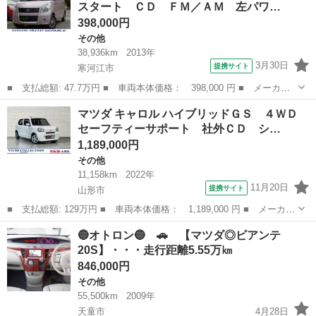
スタート ＣＤ ＦＭ／ＡＭ 左パワ…
プッシュスタ...
398,000円
その他
38,936km
2013年
3月30日
提携サイト
寒河江市
■ 支払総額: 47.7万円 ■ 車両本体価格： 398,000 円 ■ メーカー
名： マツダ ■ 車種名： フレアワゴン ■ グレード名： ＸＳ
山形
寒河江市
その他
マツダ キャロル ハイブリッドＧＳ ４ＷＤ
４ＷＤ プッシュスタート ＣＤ ＦＭ／ＡＭ 左パワースライドド
セーフティーサポート 社外ＣＤ シ…
ア 電動格納...
1,189,000円
その他
11,158km
2022年
11月20日
提携サイト
山形市
■ 支払総額: 129万円 ■ 車両本体価格： 1,189,000 円 ■ メーカー
名： マツダ ■ 車種名： キャロル ■ グレード名： ハイブリッ
山形
山形市
その他
🔵オトロン🔵 🚗 【マツダ◎ビアンテ
ドＧＳ ４ＷＤ セーフティーサポート 社外ＣＤ シートヒータ
20S】・・・走行距離5.55万㎞
ー キーレス...
846,000円
その他
55,500km
2009年
天童市
4月28日