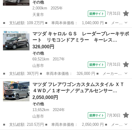
その他
2,000km
2025年
7月31日
提携サイト
天童市
■ 支払総額: 109.2万円 ■ 車両本体価格： 1,040,000 円 ■ メーカ
ー名： マツダ ■ 車種名： キャロル ■ グレード名： Ｃ ■ 排
山形
天童市
その他
マツダ キャロル ＧＳ レーダーブレーキサポ
気量： 660cc ■ ドア枚数： 5D ■ ミッション： AT ■...
ート リモコンドアミラー キーレス…
326,000円
その他
69,521km
2017年
7月31日
提携サイト
山形市
■ 支払総額: 39万円 ■ 車両本体価格： 326,000 円 ■ メーカー
名： マツダ ■ 車種名： キャロル ■ グレード名： ＧＳ レー
山形
山形市
その他
マツダ フレアワゴンカスタムスタイル ＸＴ
ダーブレーキサポート リモコンドアミラー キーレス シートヒー
４ＷＤ／１オーナ／デュアルセンサー…
ター ＮＥＷサマ...
2,050,000円
その他
13,652km
2024年
7月30日
提携サイト
山形市
■ 支払総額: 210.5万円 ■ 車両本体価格： 2,050,000 円 ■ メーカ
ー名： マツダ ■ 車種名： フレアワゴンカスタムスタイル ■ グ