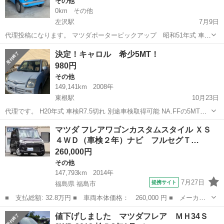
その他
0km
その他
左沢駅
7月9日
代理投稿になります。 マツダポーターピックアップ 昭和51年式 車検
無し。抹消済み。 現オーナーが仕上げた車両です。 板金塗装、シート
山形
西村山郡
左沢駅
その他
決定！キャロル 希少5MT！
貼り替え、ステアリング交換など内外装キレイ目です。 純正ホイール
980円
キャップとムーンディ...
その他
149,141km
2008年
東根駅
10月23日
代理です。 H20年式 車検R7.5切れ 別途車検取得可能 NA.FFの5MT車
です。 走行距離約149,141km エンジン始動可能 現状渡し 仮ナンバ
山形
東根市
東根駅
その他
キャロル
マツダ フレアワゴンカスタムスタイル ＸＳ
ーにてお引き取りお願いします。 外観、内装は年式相応。 そ...
４ＷＤ（車検２年）ナビ フルセグＴ…
260,000円
その他
147,793km
2014年
7月27日
提携サイト
福島県 福島市
■ 支払総額: 32.8万円 ■ 車両本体価格： 260,000 円 ■ メーカー
名： マツダ ■ 車種名： フレアワゴンカスタムスタイル ■ グレ
福島
福島市
その他
値下げしました マツダフレア ＭＨ34Ｓ
ード名： ＸＳ ４ＷＤ（車検２年）ナビ フルセグＴＶ Ｂｌｕｅ