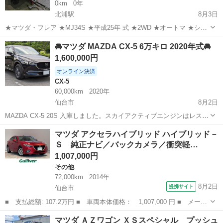
0km
0年
北浦駅
8月3日
★マツダ・フレア ★MJ34S ★平成25年 式 ★2WD ★オートマ ★シャ
ンパンゴールド色 ★車検ナシ ★NA 🔵車検取得の際はお問合せ下さ
宮城
遠田郡
北浦駅
その他
エバポレーター
🚘マツダ MAZDA CX-5 6万キロ 2020年式🚘
い。 🔴少しエアコン効き悪いかもです💦（軽自動車なのでw） 🟡2年
1,600,000円
前にエア...
オンライン決済
CX-5
60,000km
2020年
仙台市
8月2日
MAZDA CX-5 20S 入庫しました。スカイアクティブエンジンはレスポ
ンスが良く運転も楽しめますし、その割に燃費も良く維持費も優しめ
宮城
仙台市
CX-5
MAZDA
マツダ アクセラハイブリッド ハイブリッド－
です。内外装の作り込みもしっかりしていてコストパフォーマンスに
Ｓ 純正ナビ／バックカメラ／衝突軽…
優れたバランスの良い車両...
1,007,000円
その他
72,000km
2014年
8月2日
提携サイト
仙台市
■ 支払総額: 107.2万円 ■ 車両本体価格： 1,007,000 円 ■ メーカ
ー名： マツダ ■ 車種名： アクセラハイブリッド ■ グレード
宮城
仙台市
その他
マツダ ＡＺワゴン ＸＳスペシャル プッシュ
名： ハイブリッド－Ｓ 純正ナビ／バックカメラ／衝突軽減装置／