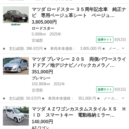
ー名： マツダ ■ 車種名： ＣＸ－５ ■ グレード名： ＸＤ シ
宮城
仙台市
CX-5
マツダ ロードスター ３５周年記念車 純正ナ
ルクベージュセレクション ８インチマツダコネクト 全周囲カメ
ビ 専用ベージュ革シート ベージュ…
ラ ＣＤ／...
3,805,000円
ロードスター
5,000km
2025年
8月2日
提携サイト
宮城郡
■ 支払総額: 386.9万円 ■ 車両本体価格： 3,805,000 円 ■ メーカ
ー名： マツダ ■ 車種名： ロードスター ■ グレード名： ３５
宮城
宮城郡
ロードスター
マツダ プレマシー ２０Ｓ 両側パワースライ
周年記念車 純正ナビ 専用ベージュ革シート ベージュ幌 アダプ
ドドア／地デジナビ／バックカメラ／…
ティブク...
351,000円
プレマシー
102,860km
2011年
8月2日
提携サイト
亘理郡
■ 支払総額: 50.6万円 ■ 車両本体価格： 351,000 円 ■ メーカー
名： マツダ ■ 車種名： プレマシー ■ グレード名： ２０Ｓ
宮城
亘理郡
プレマシー
マツダ ＡＺワゴンカスタムスタイル ＸＳ Ｈ
両側パワースライドドア／地デジナビ／バックカメラ／ＥＴＣ／保証
ＩＤ スマートキー 電動格納ミラー…
車検整備付 ...
140,000円
AZ-ワゴン