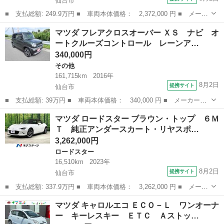
仙台市
■ 支払総額: 249.9万円 ■ 車両本体価格： 2,372,000 円 ■ メーカ
ー名： マツダ ■ 車種名： ＣＸ－５ ■ グレード名： ＸＤ ブ
宮城
仙台市
CX-5
マツダ フレアクロスオーバー ＸＳ ナビ オ
ラックトーンエディション ディーゼル ターボ 純正８型ナビ 全
ートクルーズコントロール レーンア…
周囲カメ...
340,000円
その他
161,715km
2016年
8月2日
提携サイト
仙台市
■ 支払総額: 39万円 ■ 車両本体価格： 340,000 円 ■ メーカー
名： マツダ ■ 車種名： フレアクロスオーバー ■ グレード
宮城
仙台市
その他
マツダ ロードスター ブラウン・トップ ６Ｍ
名： ＸＳ ナビ オートクルーズコントロール レーンアシスト
Ｔ 純正アンダースカート・リヤスポ…
衝突被害軽減システム...
3,262,000円
ロードスター
16,510km
2023年
8月2日
提携サイト
仙台市
■ 支払総額: 337.9万円 ■ 車両本体価格： 3,262,000 円 ■ メーカ
ー名： マツダ ■ 車種名： ロードスター ■ グレード名： ブラ
宮城
仙台市
ロードスター
マツダ キャロルエコ ＥＣＯ－Ｌ ワンオーナ
ウン・トップ ６ＭＴ 純正アンダースカート・リヤスポイラー ブ
ー キーレスキー ＥＴＣ Ａストッ…
ラウンタ...