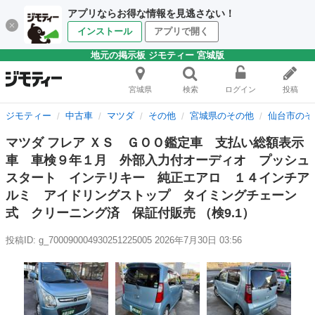
アプリならお得な情報を見逃さない！
インストール
アプリで開く
地元の掲示板 ジモティー 宮城版
宮城県
検索
ログイン
投稿
ジモティー
中古車
マツダ
その他
宮城県のその他
仙台市のそ
マツダ フレア ＸＳ ＧＯＯ鑑定車 支払い総額表示
車 車検９年１月 外部入力付オーディオ プッシュ
スタート インテリキー 純正エアロ １４インチア
ルミ アイドリングストップ タイミングチェーン
式 クリーニング済 保証付販売 （検9.1）
投稿ID: g_700090004930251225005
2026年7月30日 03:56