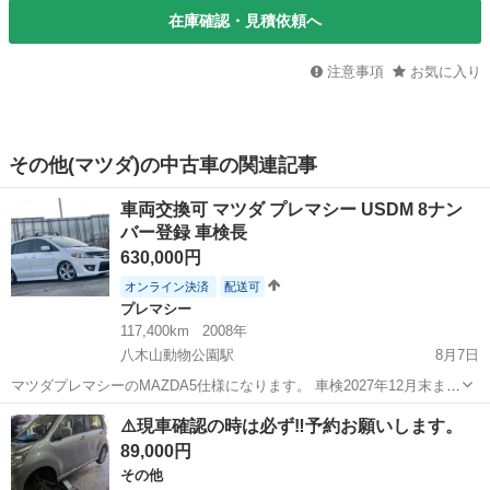
在庫確認・見積依頼へ
注意事項
お気に入り
その他(マツダ)の中古車の関連記事
車両交換可 マツダ プレマシー USDM 8ナン
バー登録 車検長
630,000円
オンライン決済
配送可
プレマシー
117,400km
2008年
八木山動物公園駅
8月7日
マツダプレマシーのMAZDA5仕様になります。 車検2027年12月末まで
走行距離 約117400キロ 乗車定員6人の8ナンバー 車いす移動車登録で
宮城
仙台市
八木山動物公園駅
プレマシー
MAZDA
⚠️現車確認の時は必ず‼️予約お願いします。
すので、宮城県の場合は自動車税免除されます。 車種によっては車...
89,000円
その他