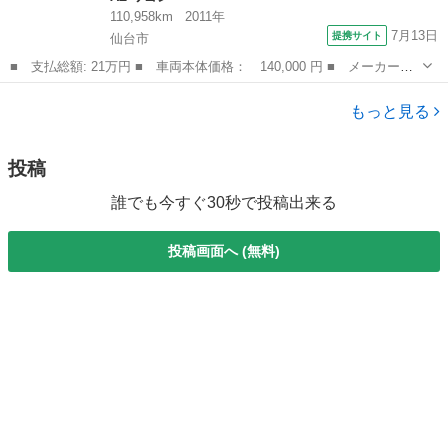
110,958km
2011年
7月13日
提携サイト
仙台市
■ 支払総額: 21万円 ■ 車両本体価格： 140,000 円 ■ メーカー
名： マツダ ■ 車種名： ＡＺワゴンカスタムスタイル ■ グレー
宮城
仙台市
AZ-ワゴン
ド名： ＸＳ ＨＩＤ スマートキー 電動格納ミラー ベンチシー
もっと見る
ト ＣＶＴ 盗難...
投稿
誰でも今すぐ30秒で投稿出来る
投稿画面へ (無料)