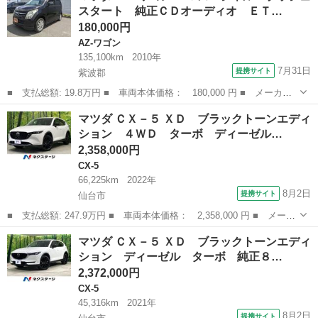
スタート 純正ＣＤオーディオ ＥＴ…
レーンキー...
180,000円
AZ-ワゴン
135,100km
2010年
7月31日
提携サイト
紫波郡
■ 支払総額: 19.8万円 ■ 車両本体価格： 180,000 円 ■ メーカー
名： マツダ ■ 車種名： ＡＺワゴン ■ グレード名： ＸＳスペ
岩手
紫波郡
AZ-ワゴン
マツダ ＣＸ－５ ＸＤ ブラックトーンエディ
シャル プッシュスタート 純正ＣＤオーディオ ＥＴＣ スマート
ション ４ＷＤ ターボ ディーゼル…
キー ■ 排...
2,358,000円
CX-5
66,225km
2022年
8月2日
提携サイト
仙台市
■ 支払総額: 247.9万円 ■ 車両本体価格： 2,358,000 円 ■ メーカ
ー名： マツダ ■ 車種名： ＣＸ－５ ■ グレード名： ＸＤ ブ
宮城
仙台市
CX-5
マツダ ＣＸ－５ ＸＤ ブラックトーンエディ
ラックトーンエディション ４ＷＤ ターボ ディーゼル 純正１
ション ディーゼル ターボ 純正８…
０．２５型...
2,372,000円
CX-5
45,316km
2021年
8月2日
提携サイト