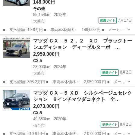
148,000円
その他
85,154km
2013年
7月17日
提携サイト
大崎市
■ 支払総額: 19.8万円 ■ 車両本体価格： 148,000 円 ■ メーカー
名： マツダ ■ 車種名： キャロルエコ ■ グレード名： ＥＣＯ
宮城
大崎市
その他
マツダ ＣＸ－５ ２．２ ＸＤ ブラックトー
－Ｌ ワンオーナー キーレスキー ＥＴＣ Ａストップ ■ 排気
ンエディション ディーゼルターボ …
量： 660...
2,959,000円
CX-5
23,000km
2024年
8月2日
提携サイト
大崎市
■ 支払総額: 305.2万円 ■ 車両本体価格： 2,959,000 円 ■ メーカ
ー名： マツダ ■ 車種名： ＣＸ－５ ■ グレード名： ２．２
宮城
大崎市
CX-5
マツダ ＣＸ－５ ＸＤ シルクベージュセレク
ＸＤ ブラックトーンエディション ディーゼルターボ 衝突軽減ブ
ション ８インチマツダコネクト 全…
レーキ／...
2,073,000円
CX-5
49,680km
2020年
8月2日
提携サイト
仙台市
■ 支払総額: 219.9万円 ■ 車両本体価格： 2,073,000 円 ■ メーカ