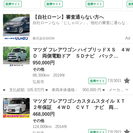
コーナーセンサー
ター オートエアコ
ト リア両側電動ス
提携サイト
提携サイト
提携サイト
提
スマートキー オー
ン 電動格納ミラ
ライドドア プッシ
トハイビーム オー
ー ウィンカーミラ
ュスタート車 ＨＩ
【自社ローン】審査通らない方へ
トライト オートエ
ー ＨＩＤライト
Ｄ ドアミラーウイ
自社ローンなら「じしゃロン」。他社の審査に通らなか
アコン Ｂｌｕｅｔ
フォグランプ 純正
ンカー付き （な
った方も
ｏｏｔｈ ＣＤ Ｄ
エンジンスタータ
し）
ＶＤ再生 フルセグ
ー スペアキー プ
Ad
株式会社IDOM
（車検整備付）
ッシュスタート
（車検整備付）
マツダ フレアワゴン ハイブリッドＸＳ ４Ｗ
Ｄ 両側電動ドア ＳＤナビ バック…
950,000円
その他
88,300km
2019年
7月30日
提携サイト
弘前市
■ 支払総額: 105.8万円 ■ 車両本体価格： 950,000 円 ■ メーカー
名： マツダ ■ 車種名： フレアワゴン ■ グレード名： ハイブ
青森
弘前市
その他
マツダ フレアワゴンカスタムスタイル ＸＴ
リッドＸＳ ４ＷＤ 両側電動ドア ＳＤナビ バックカメラ 衝突
２年保証 ４ＷＤ ＣＶＴ ナビ 両…
被害軽減シ...
468,000円
その他
124,000km
2014年
7月29日
提携サイト