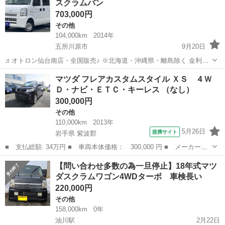
スクラムバン
703,000円
その他
104,000km
2014年
五所川原市
9月20日
♬オトロン仙台南店・全国販売♪ ※北海道・沖縄県・離島除く 金利
0％!!!(^.^)/~~~ ＼今すぐ問合せよう／ ☆ スクラムバン☆ こ
青森
五所川原市
その他
オトロン
マツダ フレアカスタムスタイル ＸＳ ４Ｗ
こをチェック ↓↓↓↓↓↓↓↓↓↓↓...
Ｄ・ナビ・ＥＴＣ・キーレス （なし）
300,000円
その他
110,000km
2013年
5月26日
提携サイト
岩手県 紫波郡
■ 支払総額: 34万円 ■ 車両本体価格： 300,000 円 ■ メーカー
名： マツダ ■ 車種名： フレアカスタムスタイル ■ グレード
岩手
紫波郡
その他
【問い合わせ多数の為一旦停止】18年式マツ
名： ＸＳ ４ＷＤ・ナビ・ＥＴＣ・キーレス ■ 排気量： 660cc
ダスクラムワゴン4WDターボ 車検長い
■ ドア枚...
220,000円
その他
158,000km
0年
油川駅
2月22日