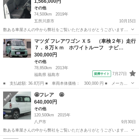
1,566,000円
大規模な自...
その他
74,500km
2019年
五所川原市
10月15日
数ある車屋さんの中から弊社をご覧いただきありがとうございます！
オトロン盛岡店と申します✨ 東北3店舗目、オトロン最北端のお店とし
青森
五所川原市
その他
ハイブリッド
マツダ フレアワゴン ＸＳ （車検２年）走行
て、2024年4月1日にオープンしました❤️‍🔥 全国で店舗展開をしている
７．８万ｋｍ ホワイトルーフ ナビ…
大規模な自...
300,000円
その他
78,850km
2013年
7月27日
提携サイト
福島県 福島市
■ 支払総額: 36.8万円 ■ 車両本体価格： 300,000 円 ■ メーカー
名： マツダ ■ 車種名： フレアワゴン ■ グレード名： ＸＳ
福島
福島市
その他
🤩フレア 🤩
（車検２年）走行７．８万ｋｍ ホワイトルーフ ナビＴＶ Ｂｌｕ
640,000円
ｅｔｏｏｔｈ...
その他
120,500km
2015年
八戸市
9月30日
数ある車屋さんの中から弊社をご覧いただきありがとうございます！
オトロン盛岡店と申します✨ 東北3店舗目、オトロン最北端のお店とし
青森
八戸市
その他
フレア