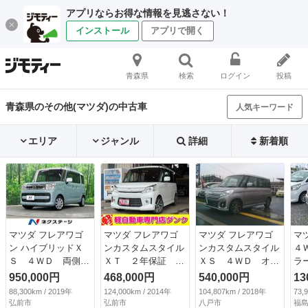
アプリならお得な情報を見逃さない！
インストール
アプリで開く
青森県
検索
ログイン
投稿
青森県のその他(マツダ)の中古車
人気キーワード
エリア
ジャンル
詳細
新着順
マツダ フレアワゴ
マツダ フレアワゴ
マツダ フレアワゴ
マ
ン ハイブリッドＸ
ンカスタムスタイル
ンカスタムスタイル
４
Ｓ ４ＷＤ 両側電
ＸＴ ２年保証 ４
ＸＳ ４ＷＤ オー
ラ
動ドア ＳＤナビ
ＷＤ ＣＶＴ ナ
トマ 社外ナビ バ
エア
950,000円
468,000円
540,000円
13
バックカメラ 衝突
ビ 両側電動スライ
ックカメラ デュア
88,300km / 2019年
124,000km / 2014年
104,807km / 2018年
73,
被害軽減システム
ドドア シートヒー
ルブレーキサポー
弘前市
弘前市
八戸市
福島