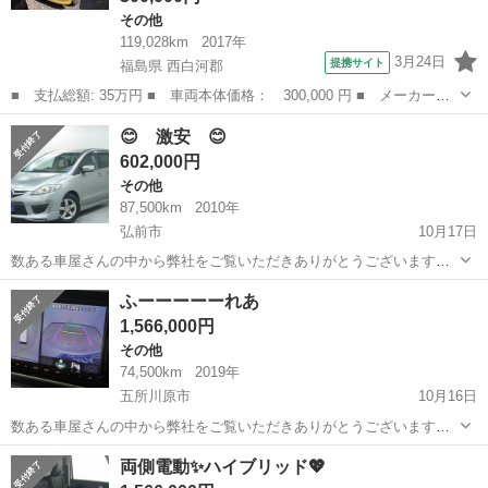
その他
119,028km
2017年
3月24日
提携サイト
福島県 西白河郡
■ 支払総額: 35万円 ■ 車両本体価格： 300,000 円 ■ メーカー
名： マツダ ■ 車種名： フレア ■ グレード名： ハイブリッド
福島
西白河郡
その他
😊 激安 😊
ＸＧ ＥＴＣ レーンアシスト 衝突被害軽減システム スマートキ
602,000円
ー アイドリング...
その他
87,500km
2010年
弘前市
10月17日
数ある車屋さんの中から弊社をご覧いただきありがとうございます！
オトロン盛岡店と申します✨ 東北3店舗目、オトロン最北端のお店とし
青森
弘前市
その他
東北
ふーーーーーれあ
て、2024年4月1日にオープンしました❤️‍🔥 全国で店舗展開をしている
1,566,000円
大規模な自...
その他
74,500km
2019年
五所川原市
10月16日
数ある車屋さんの中から弊社をご覧いただきありがとうございます！
オトロン盛岡店と申します✨ 東北3店舗目、オトロン最北端のお店とし
青森
五所川原市
その他
東北
両側電動✨ハイブリッド💖
て、2024年4月1日にオープンしました❤️‍🔥 全国で店舗展開をしている