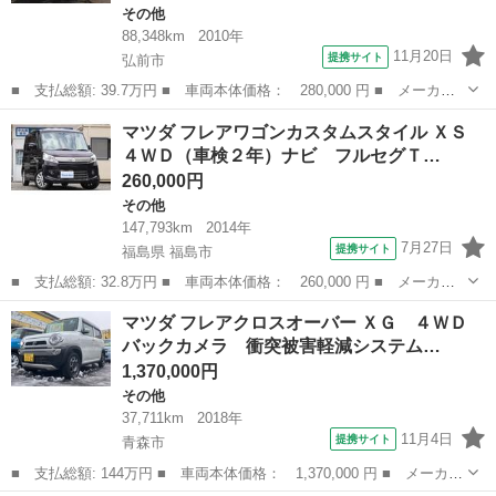
その他
88,348km
2010年
11月20日
提携サイト
弘前市
■ 支払総額: 39.7万円 ■ 車両本体価格： 280,000 円 ■ メーカー
名： マツダ ■ 車種名： キャロル ■ グレード名： ＧＳ４ ４
青森
弘前市
その他
マツダ フレアワゴンカスタムスタイル ＸＳ
ＷＤ プッシュスタート ■ 排気量： 660cc ■ ドア枚数： 5D ■...
４ＷＤ（車検２年）ナビ フルセグＴ…
260,000円
その他
147,793km
2014年
7月27日
提携サイト
福島県 福島市
■ 支払総額: 32.8万円 ■ 車両本体価格： 260,000 円 ■ メーカー
名： マツダ ■ 車種名： フレアワゴンカスタムスタイル ■ グレ
福島
福島市
その他
マツダ フレアクロスオーバー ＸＧ ４ＷＤ
ード名： ＸＳ ４ＷＤ（車検２年）ナビ フルセグＴＶ Ｂｌｕｅ
バックカメラ 衝突被害軽減システム…
ｔｏｏｔｈオ...
1,370,000円
その他
37,711km
2018年
11月4日
提携サイト
青森市
■ 支払総額: 144万円 ■ 車両本体価格： 1,370,000 円 ■ メーカー
名： マツダ ■ 車種名： フレアクロスオーバー ■ グレード