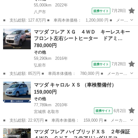
55,000km
2022年
7月28日
提携サイト
八戸市
■ 支払総額: 127.8万円 ■ 車両本体価格： 1,200,000 円 ■ メーカ
ー名： マツダ ■ 車種名： フレアワゴン ■ グレード名： ４Ｗ
青森
八戸市
その他
マツダ フレア ＸＧ ４ＷＤ キーレスキー
ＤハイブリッドＸＳ 保証書／社外 ＳＤナビ／衝突安全装置／両側
フロント左右シートヒーター ドアミ…
電動スラ...
780,000円
その他
59,290km
2016年
7月28日
提携サイト
弘前市
■ 支払総額: 85万円 ■ 車両本体価格： 780,000 円 ■ メーカー
名： マツダ ■ 車種名： フレア ■ グレード名： ＸＧ ４Ｗ
青森
弘前市
その他
マツダ キャロル ＸＳ （車検整備付）
Ｄ キーレスキー フロント左右シートヒーター ドアミラーヒータ
159,000円
ー 電動格納ミラー...
その他
77,789km
2010年
6月2日
提携サイト
宮城県 名取市
■ 支払総額: 22.9万円 ■ 車両本体価格： 159,000 円 ■ メーカー
名： マツダ ■ 車種名： キャロル ■ グレード名： ＸＳ ■ 排
宮城
名取市
その他
マツダ フレア ハイブリッドＸＳ ２年保証
気量： 660cc ■ ドア枚数： 5D ■ ミッション： CVT ■ ...