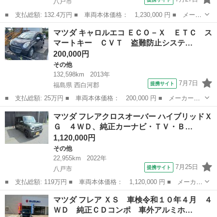
八戸市
■ 支払総額: 132.4万円 ■ 車両本体価格： 1,230,000 円 ■ メーカ
ー名： マツダ ■ 車種名： スクラムワゴン ■ グレード名： Ｐ
青森
八戸市
その他
マツダ キャロルエコ ＥＣＯ－Ｘ ＥＴＣ ス
Ｚターボ スペシャル 中部仕入れ ４ＷＤ ハイルーフ レーダー
マートキー ＣＶＴ 盗難防止システ…
ブレーキ...
200,000円
その他
132,598km
2013年
7月7日
提携サイト
福島県 西白河郡
■ 支払総額: 25万円 ■ 車両本体価格： 200,000 円 ■ メーカー
名： マツダ ■ 車種名： キャロルエコ ■ グレード名： ＥＣＯ
福島
西白河郡
その他
マツダ フレアクロスオーバー ハイブリッドＸ
－Ｘ ＥＴＣ スマートキー ＣＶＴ 盗難防止システム ＡＢＳ
Ｇ ４ＷＤ、純正カーナビ・ＴＶ・Ｂ…
ＣＤ 衝突安全ボ...
1,120,000円
その他
22,955km
2022年
7月25日
提携サイト
八戸市
■ 支払総額: 119万円 ■ 車両本体価格： 1,120,000 円 ■ メーカー
名： マツダ ■ 車種名： フレアクロスオーバー ■ グレード
青森
八戸市
その他
マツダ フレア ＸＳ 車検令和１０年４月 ４
名： ハイブリッドＸＧ ４ＷＤ、純正カーナビ・ＴＶ・Ｂｌｕｅｔ
ＷＤ 純正ＣＤコンポ 車外アルミホ…
ｏｏｔｈ対応、...