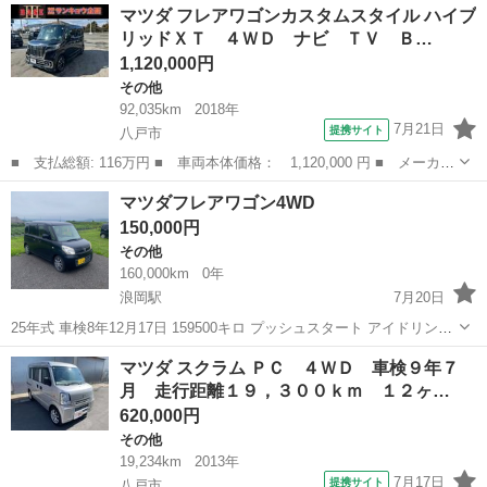
宮城
仙台市
その他
マツダ フレアワゴンカスタムスタイル ハイブ
量： 660cc ■ ドア枚数： 5D ■ ミッション： MT5速 ■ 店舗P...
リッドＸＴ ４ＷＤ ナビ ＴＶ Ｂ…
1,120,000円
その他
92,035km
2018年
7月21日
提携サイト
八戸市
■ 支払総額: 116万円 ■ 車両本体価格： 1,120,000 円 ■ メーカー
名： マツダ ■ 車種名： フレアワゴンカスタムスタイル ■ グレ
青森
八戸市
その他
マツダフレアワゴン4WD
ード名： ハイブリッドＸＴ ４ＷＤ ナビ ＴＶ Ｂｌｕｅｔｏｏ
150,000円
ｔｈ接続 ...
その他
160,000km
0年
浪岡駅
7月20日
25年式 車検8年12月17日 159500キロ プッシュスタート アイドリング
ストップ車 ワンセグだけどナビ付き。ＥTＣ, ダウンサス入ってらし
青森
青森市
浪岡駅
その他
マツダ スクラム ＰＣ ４ＷＤ 車検９年７
く、微かにローダウン 年式相当の浮き錆、ギズ等有り。...
月 走行距離１９，３００ｋｍ １２ヶ…
620,000円
その他
19,234km
2013年
7月17日
提携サイト
八戸市