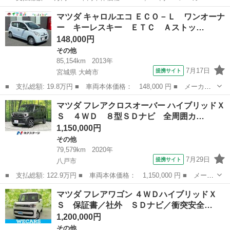
名： マツダ ■ 車種名： スクラムトラック ■ グレード名： Ｋ
青森
青森市
その他
マツダ キャロルエコ ＥＣＯ－Ｌ ワンオーナ
Ｃ エアコン パワステ ４ＷＤ ■ 排気量： 660cc ■ ドア枚
ー キーレスキー ＥＴＣ Ａストッ…
数： 2D...
148,000円
その他
85,154km
2013年
7月17日
提携サイト
宮城県 大崎市
■ 支払総額: 19.8万円 ■ 車両本体価格： 148,000 円 ■ メーカー
名： マツダ ■ 車種名： キャロルエコ ■ グレード名： ＥＣＯ
宮城
大崎市
その他
マツダ フレアクロスオーバー ハイブリッドＸ
－Ｌ ワンオーナー キーレスキー ＥＴＣ Ａストップ ■ 排気
Ｓ ４ＷＤ ８型ＳＤナビ 全周囲カ…
量： 660...
1,150,000円
その他
79,579km
2020年
7月29日
提携サイト
八戸市
■ 支払総額: 122.9万円 ■ 車両本体価格： 1,150,000 円 ■ メーカ
ー名： マツダ ■ 車種名： フレアクロスオーバー ■ グレード
青森
八戸市
その他
マツダ フレアワゴン ４ＷＤハイブリッドＸ
名： ハイブリッドＸＳ ４ＷＤ ８型ＳＤナビ 全周囲カメラ 衝
Ｓ 保証書／社外 ＳＤナビ／衝突安全…
突被害軽減...
1,200,000円
その他