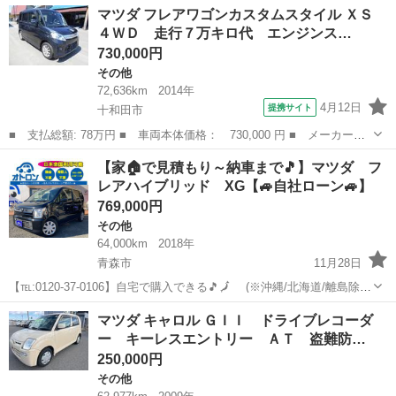
青森
青森市
その他
マツダ フレアワゴンカスタムスタイル ＸＳ
名： ＸＧ ４ＷＤ バックカメラ 衝突被害軽減システム オート
４ＷＤ 走行７万キロ代 エンジンス…
ライト ＨＩＤ...
730,000円
その他
72,636km
2014年
4月12日
提携サイト
十和田市
■ 支払総額: 78万円 ■ 車両本体価格： 730,000 円 ■ メーカー
名： マツダ ■ 車種名： フレアワゴンカスタムスタイル ■ グレ
青森
十和田市
その他
【家🏠で見積もり～納車まで🎵】マツダ フ
ード名： ＸＳ ４ＷＤ 走行７万キロ代 エンジンスターター・ナ
レアハイブリッド XG【🚙自社ローン🚙】
ビ・ワンセグＴＶ...
769,000円
その他
64,000km
2018年
青森市
11月28日
【℡:0120-37-0106】自宅で購入できる🎵🗾 (※沖縄/北海道/離島除
く) 今回のお車の詳細はこちらから↓仮審査もできます◎
青森
青森市
その他
フレア
マツダ キャロル ＧＩＩ ドライブレコーダ
https://www.otoron.jp/lists/detail?carn...
ー キーレスエントリー ＡＴ 盗難防…
250,000円
その他