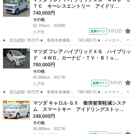
名： ハイブリッドＸＴ ４ＷＤ ドライブレコーダー ＥＴＣ 全
ＴＣ キーレスエントリー アイドリ…
周囲カメラ...
740,000円
その他
62,791km
2018年
5月21日
提携サイト
八戸市
■ 支払総額: 85万円 ■ 車両本体価格： 740,000 円 ■ メーカー
名： マツダ ■ 車種名： フレア ■ グレード名： ハイブリッド
青森
八戸市
その他
マツダ フレア ハイブリッドＸＧ ハイブリッ
ＸＧ ４ＷＤ ＥＴＣ キーレスエントリー アイドリングストッ
ド ４ＷＤ、カーナビ・ＴＶ・Ｂｌｕ…
プ 電動格納ミラー...
780,000円
その他
45,880km
2017年
5月5日
提携サイト
八戸市
■ 支払総額: 85万円 ■ 車両本体価格： 780,000 円 ■ メーカー
名： マツダ ■ 車種名： フレア ■ グレード名： ハイブリッド
青森
八戸市
その他
マツダ キャロル ＧＸ 衝突被害軽減システ
ＸＧ ハイブリッド ４ＷＤ、カーナビ・ＴＶ・Ｂｌｕｅｔｏｏｔｈ
ム スマートキー アイドリングストッ…
対応、ＥＴＣ、ヘ...
248,000円
その他
98,880km
2017年