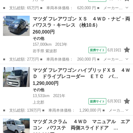
■ 支払総額: 65万円 ■ 車両本体価格： 620,000 円 ■ メーカー
名： マツダ ■ 車種名： スクラム ■ グレード名： ＰＣ ４Ｗ
青森
八戸市
その他
マツダ フレアワゴン ＸＳ ４ＷＤ・ナビ・両
Ｄ 車検９年７月 走行距離１９，３００ｋｍ １２ヶ月点検整備済
パワスラ・キーレス （検10.6）
み ナビ／フルセ...
260,000円
その他
157,000km
2013年
6月19日
提携サイト
岩手県 紫波郡
■ 支払総額: 27万円 ■ 車両本体価格： 260,000 円 ■ メーカー
名： マツダ ■ 車種名： フレアワゴン ■ グレード名： ＸＳ
岩手
紫波郡
その他
マツダ フレアワゴン ハイブリッドＸＳ ４Ｗ
４ＷＤ・ナビ・両パワスラ・キーレス ■ 排気量： 660cc ■ ドア枚
Ｄ ドライブレコーダー ＥＴＣ バ…
数： ...
1,290,000円
その他
13,531km
2021年
6月30日
提携サイト
上北郡
■ 支払総額: 139万円 ■ 車両本体価格： 1,290,000 円 ■ メーカー
名： マツダ ■ 車種名： フレアワゴン ■ グレード名： ハイブ
青森
上北郡
その他
マツダ スクラム ４ＷＤ マニュアル エア
リッドＸＳ ４ＷＤ ドライブレコーダー ＥＴＣ バックカメラ
コン パワステ 両側スライドドア …
両側電動ス...