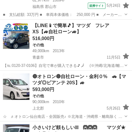
62,977km
2009年
5月24日
提携サイト
福島県 郡山市
■ 支払総額: 33万円 ■ 車両本体価格： 250,000 円 ■ メーカー
名： マツダ ■ 車種名： キャロル ■ グレード名： ＧＩＩ ド
福島
郡山市
その他
【LINE📱で簡単🎵】マツダ フレア
ライブレコーダー キーレスエントリー ＡＴ 盗難防止システム
XS【🚙自社ローン🚙】
ＡＢＳ ＣＤ 衝...
516,000円
その他
49,000km
2013年
青森市
11月5日
【℡:0120-37-0106】自宅で車が購入できる🎵🗾 (※沖縄/北海道/離島
除く) 今回のお車の詳細はこちらから↓仮審査も◎
青森
青森市
その他
フレア
🔵オトロン🔵自社ローン・金利０% 🚗【マ
https://www.otoron.jp/lists/detail?carno=...
ツダ◎ビアンテ 20S】🚙
593,000円
その他
90,000km
2010年
上北郡
5月26日
☆ ♬オトロン仙台南店・全国販売♪ ※北海道・沖縄県・離島除く 金
利0％!!!(^.^)/~~~ ＼今すぐ問合せよう／ ☆ビアンテ ２０Ｓ☆
青森
上北郡
その他
オトロン
小さいけど頼もしい❕❕❕ 🙆🙆🙆 マツダ★
ここをチェック ↓↓↓↓↓↓↓↓...