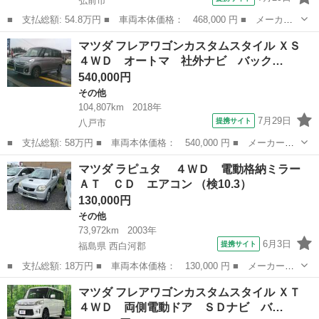
弘前市
■ 支払総額: 54.8万円 ■ 車両本体価格： 468,000 円 ■ メーカー
名： マツダ ■ 車種名： フレアワゴンカスタムスタイル ■ グレ
青森
弘前市
その他
マツダ フレアワゴンカスタムスタイル ＸＳ
ード名： ＸＴ ２年保証 ４ＷＤ ＣＶＴ ナビ 両側電動スライ
４ＷＤ オートマ 社外ナビ バック…
ドドア シー...
540,000円
その他
104,807km
2018年
7月29日
提携サイト
八戸市
■ 支払総額: 58万円 ■ 車両本体価格： 540,000 円 ■ メーカー
名： マツダ ■ 車種名： フレアワゴンカスタムスタイル ■ グレ
青森
八戸市
その他
マツダ ラピュタ ４ＷＤ 電動格納ミラー
ード名： ＸＳ ４ＷＤ オートマ 社外ナビ バックカメラ デュ
ＡＴ ＣＤ エアコン （検10.3）
アルブレーキサポ...
130,000円
その他
73,972km
2003年
6月3日
提携サイト
福島県 西白河郡
■ 支払総額: 18万円 ■ 車両本体価格： 130,000 円 ■ メーカー
名： マツダ ■ 車種名： ラピュタ ■ グレード名： ４ＷＤ
福島
西白河郡
その他
マツダ フレアワゴンカスタムスタイル ＸＴ
電動格納ミラー ＡＴ ＣＤ エアコン ■ 排気量： 660cc ■ ドア
４ＷＤ 両側電動ドア ＳＤナビ バ…
枚数：...