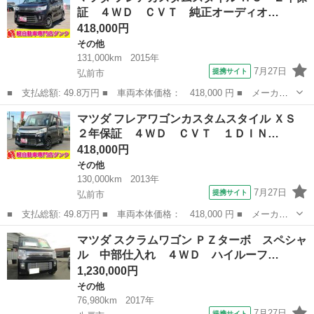
証 ４ＷＤ ＣＶＴ 純正オーディオ…
CVT...
418,000円
その他
131,000km
2015年
7月27日
提携サイト
弘前市
■ 支払総額: 49.8万円 ■ 車両本体価格： 418,000 円 ■ メーカー
名： マツダ ■ 車種名： フレアカスタムスタイル ■ グレード
青森
弘前市
その他
マツダ フレアワゴンカスタムスタイル ＸＳ
名： ＨＳ ２年保証 ４ＷＤ ＣＶＴ 純正オーディオ ステアリ
２年保証 ４ＷＤ ＣＶＴ １ＤＩＮ…
ングリモコン ...
418,000円
その他
130,000km
2013年
7月27日
提携サイト
弘前市
■ 支払総額: 49.8万円 ■ 車両本体価格： 418,000 円 ■ メーカー
名： マツダ ■ 車種名： フレアワゴンカスタムスタイル ■ グレ
青森
弘前市
その他
マツダ スクラムワゴン ＰＺターボ スペシャ
ード名： ＸＳ ２年保証 ４ＷＤ ＣＶＴ １ＤＩＮオーディオ
ル 中部仕入れ ４ＷＤ ハイルーフ…
シートヒータ...
1,230,000円
その他
76,980km
2017年
7月27日
提携サイト