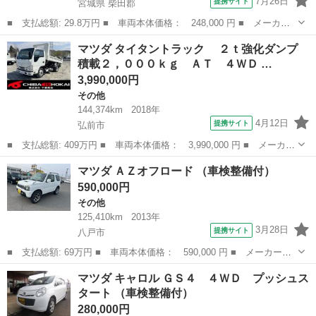
7月26日
提携サイト
宮城県 柴田郡
■ 支払総額: 29.8万円 ■ 車両本体価格： 248,000 円 ■ メーカー
名： マツダ ■ 車種名： キャロル ■ グレード名： ＧＸ 衝突
宮城
柴田郡
その他
マツダ タイタントラック ２ｔ強化ダンプ
被害軽減システム スマートキー アイドリングストップ 電動格納
積載２，０００ｋｇ ＡＴ ４ＷＤ …
ミラー シー...
3,990,000円
その他
144,374km
2018年
4月12日
提携サイト
弘前市
■ 支払総額: 409万円 ■ 車両本体価格： 3,990,000 円 ■ メーカー
名： マツダ ■ 車種名： タイタントラック ■ グレード名：
青森
弘前市
その他
マツダ ＡＺオフロード （車検整備付）
２ｔ強化ダンプ 積載２，０００ｋｇ ＡＴ ４ＷＤ ■ 排気量：
590,000円
3000...
その他
125,410km
2013年
3月28日
提携サイト
八戸市
■ 支払総額: 69万円 ■ 車両本体価格： 590,000 円 ■ メーカー
名： マツダ ■ 車種名： ＡＺオフロード ■ グレード名： ■
青森
八戸市
その他
マツダ キャロル ＧＳ４ ４ＷＤ プッシュス
排気量： 660cc ■ ドア枚数： 3D ■ ミッション： AT4速 ■ ...
タート （車検整備付）
280,000円