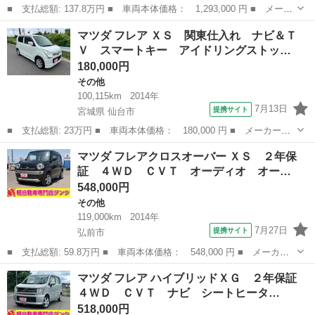
■ 支払総額: 137.8万円 ■ 車両本体価格： 1,293,000 円 ■ メーカ
ー名： マツダ ■ 車種名： スクラム ■ グレード名： ＰＣ ４
青森
弘前市
その他
マツダ フレア ＸＳ 関東仕入れ ナビ＆Ｔ
ＷＤ 衝突被害軽減ブレーキ ＭＴ車 ＬＥＤヘッド コーナーセン
Ｖ スマートキー アイドリングストッ…
サー シ...
180,000円
その他
100,115km
2014年
7月13日
提携サイト
宮城県 仙台市
■ 支払総額: 23万円 ■ 車両本体価格： 180,000 円 ■ メーカー
名： マツダ ■ 車種名： フレア ■ グレード名： ＸＳ 関東仕
宮城
仙台市
その他
マツダ フレアクロスオーバー ＸＳ ２年保
入れ ナビ＆ＴＶ スマートキー アイドリングストップ 電動格納
証 ４ＷＤ ＣＶＴ オーディオ オー…
ミラー ベンチシ...
548,000円
その他
119,000km
2014年
7月27日
提携サイト
弘前市
■ 支払総額: 59.8万円 ■ 車両本体価格： 548,000 円 ■ メーカー
名： マツダ ■ 車種名： フレアクロスオーバー ■ グレード
青森
弘前市
その他
マツダ フレア ハイブリッドＸＧ ２年保証
名： ＸＳ ２年保証 ４ＷＤ ＣＶＴ オーディオ オートエアコ
４ＷＤ ＣＶＴ ナビ シートヒータ…
ン 電動格納ミラ...
518,000円