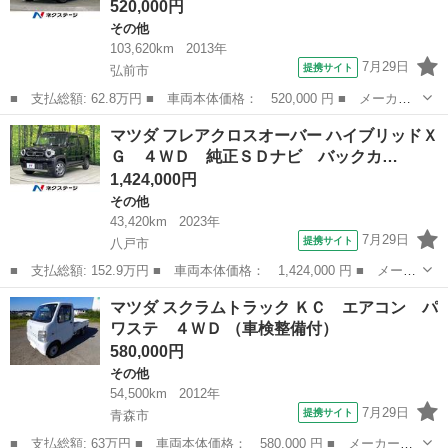
520,000円
その他
103,620km
2013年
7月29日
提携サイト
弘前市
■ 支払総額: 62.8万円 ■ 車両本体価格： 520,000 円 ■ メーカー
名： マツダ ■ 車種名： フレアワゴンカスタムスタイル ■ グレ
青森
弘前市
その他
マツダ フレアクロスオーバー ハイブリッドＸ
ード名： ＸＴ ４ＷＤ 両側電動ドア ＳＤナビ バックカメラ
Ｇ ４ＷＤ 純正ＳＤナビ バックカ…
禁煙車 ドラ...
1,424,000円
その他
43,420km
2023年
7月29日
提携サイト
八戸市
■ 支払総額: 152.9万円 ■ 車両本体価格： 1,424,000 円 ■ メーカ
ー名： マツダ ■ 車種名： フレアクロスオーバー ■ グレード
青森
八戸市
その他
マツダ スクラムトラック ＫＣ エアコン パ
名： ハイブリッドＸＧ ４ＷＤ 純正ＳＤナビ バックカメラ 衝
ワステ ４ＷＤ （車検整備付）
突軽減シス...
580,000円
その他
54,500km
2012年
7月29日
提携サイト
青森市
■ 支払総額: 63万円 ■ 車両本体価格： 580,000 円 ■ メーカー