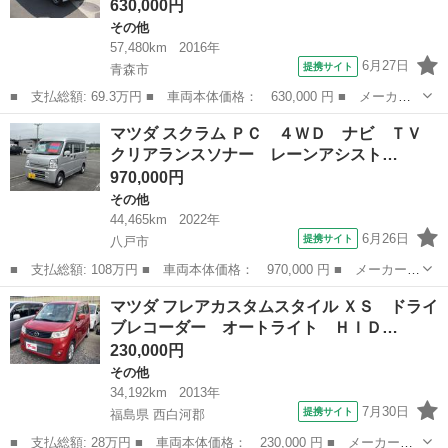
630,000円
その他
57,480km
2016年
6月27日
提携サイト
青森市
■ 支払総額: 69.3万円 ■ 車両本体価格： 630,000 円 ■ メーカー
名： マツダ ■ 車種名： スクラム ■ グレード名： ４ＷＤ
青森
青森市
その他
マツダ スクラム ＰＣ ４ＷＤ ナビ ＴＶ
マニュアル エアコン パワステ 両側スライドドア ＦＭ／ＡＭラ
クリアランスソナー レーンアシスト…
ジオ ■ 排...
970,000円
その他
44,465km
2022年
6月26日
提携サイト
八戸市
■ 支払総額: 108万円 ■ 車両本体価格： 970,000 円 ■ メーカー
名： マツダ ■ 車種名： スクラム ■ グレード名： ＰＣ ４Ｗ
青森
八戸市
その他
マツダ フレアカスタムスタイル ＸＳ ドライ
Ｄ ナビ ＴＶ クリアランスソナー レーンアシスト 衝突被害軽
ブレコーダー オートライト ＨＩＤ…
減システム 両...
230,000円
その他
34,192km
2013年
7月30日
提携サイト
福島県 西白河郡
■ 支払総額: 28万円 ■ 車両本体価格： 230,000 円 ■ メーカー