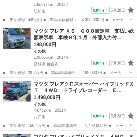
135,677km
2011年
5月28日
提携サイト
弘前市
■ 支払総額: 449万円 ■ 車両本体価格： 4,390,000 円 ■ メーカー
名： マツダ ■ 車種名： タイタントラック ■ グレード名：
青森
弘前市
その他
マツダ フレア ＸＳ ＧＯＯ鑑定車 支払い総
車両運搬車 積載３，０００ｋｇ ＡＴ 荷台長４３０ｃｍ幅１８８
額表示車 車検９年１月 外部入力付…
ｃｍ ＳＫ...
198,000円
その他
100,865km
2014年
7月30日
提携サイト
宮城県 仙台市
■ 支払総額: 29.8万円 ■ 車両本体価格： 198,000 円 ■ メーカー
名： マツダ ■ 車種名： フレア ■ グレード名： ＸＳ ＧＯＯ
宮城
仙台市
その他
マツダ フレアクロスオーバー ハイブリッドＸ
鑑定車 支払い総額表示車 車検９年１月 外部入力付オーディオ
Ｔ ４ＷＤ ドライブレコーダー Ｅ…
プッシュスタ...
1,498,000円
その他
44,732km
2021年
5月24日
提携サイト
八戸市
■ 支払総額: 156.4万円 ■ 車両本体価格： 1,498,000 円 ■ メーカ
ー名： マツダ ■ 車種名： フレアクロスオーバー ■ グレード
青森
八戸市
その他
マツダ フレア ハイブリッドＸＧ ４ＷＤ Ｅ