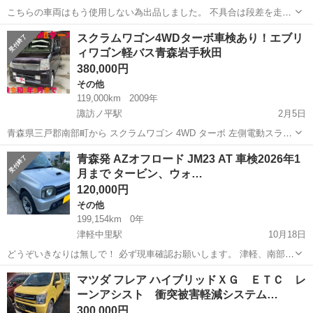
こちらの車両はもう使用しない為出品しました。 不具合は段差を走行
するとフロント足回りからコトコト音がします。フロントロアアー
青森
青森市
油川駅
その他
マツダスクラム
スクラムワゴン4WDターボ車検あり！エブリ
ム、フロントサスペンションアッパーマウント交換した方が良いと思
ィワゴン軽バス青森岩手秋田
います。 車検が長いので修理して乗って...
380,000円
その他
119,000km
2009年
諏訪ノ平駅
2月5日
青森県三戸郡南部町から スクラムワゴン 4WD ターボ 左側電動スライ
ドドア 平成21年式 走行119000キロ 車検令和8年6月まで！ ナビ TV ス
青森
三戸郡
諏訪ノ平駅
その他
スクラムワゴン
青森発 AZオフロード JM23 AT 車検2026年1
タッドレスタイヤ付き！ 中古車検索サイトgooネットへも連載中！
月まで タービン、ウォ…
他...
120,000円
その他
199,154km
0年
津軽中里駅
10月18日
どうぞいきなりは無しで！ 必ず現車確認お願いします。 津軽、南部を
毎週行き来しているので時間、場所を合わせて確認いただくことは可
青森
つがる市
津軽中里駅
その他
オフロード
マツダ フレア ハイブリッドＸＧ ＥＴＣ レ
能です。 距離は今よりのびます。 11月末までに決めるつもりがある方
ーンアシスト 衝突被害軽減システム…
であればいくらかです...
300,000円