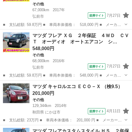
その他
67,000km
2017年
7月27日
提携サイト
弘前市
■ 支払総額: 59.8万円 ■ 車両本体価格： 518,000 円 ■ メーカー
名： マツダ ■ 車種名： フレア ■ グレード名： ハイブリッド
青森
弘前市
その他
マツダ フレア ＸＧ ２年保証 ４ＷＤ ＣＶ
ＸＧ ２年保証 ４ＷＤ ＣＶＴ ナビ シートヒーター 電動格納
Ｔ オーディオ オートエアコン シ…
ミラー キー...
548,000円
その他
68,000km
2016年
7月27日
提携サイト
弘前市
■ 支払総額: 59.8万円 ■ 車両本体価格： 548,000 円 ■ メーカー
名： マツダ ■ 車種名： フレア ■ グレード名： ＸＧ ２年保
青森
弘前市
その他
マツダ キャロルエコ ＥＣＯ－Ｘ （検9.5）
証 ４ＷＤ ＣＶＴ オーディオ オートエアコン シートヒータ
201,000円
ー ＥＴＣ 電...
その他
129,344km
2014年
4月11日
提携サイト
秋田県 にかほ市
■ 支払総額: 23万円 ■ 車両本体価格： 201,000 円 ■ メーカー
名： マツダ ■ 車種名： キャロルエコ ■ グレード名： ＥＣＯ
秋田
にかほ市
その他
マツダ フレアカスタムスタイル ＨＳ ２年保
－Ｘ ■ 排気量： 660cc ■ ドア枚数： 5D ■ ミッション：