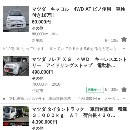
名： マツダ ■ 車種名： フレアカスタムスタイル ■ グレード
福島
西白河郡
その他
マツダ キャロル 4WD AT ピノ使用 車検
名： ＸＳ ドライブレコーダー オートライト ＨＩＤ スマート
付き16万‼️
キー ベンチシート...
60,000円
その他
88,000km
0年
新里駅
6月10日
ピノ使用になっています。 乗っていて走る止まる曲がるなど悪いとこ
ろはありませんが外装が少しボコボコです。 マツダ キャロル ミッシ
青森
弘前市
新里駅
その他
キャロル
マツダ フレア ＸＧ ４ＷＤ キーレスエント
ョン AT 4wd 走る曲がる止まるなど気になる点はありませんでし
リー アイドリングストップ 電動格…
た。 外装にかんして...
498,000円
その他
79,000km
2016年
5月30日
提携サイト
弘前市
■ 支払総額: 59.8万円 ■ 車両本体価格： 498,000 円 ■ メーカー
名： マツダ ■ 車種名： フレア ■ グレード名： ＸＧ ４Ｗ
青森
弘前市
その他
マツダ タイタントラック 車両運搬車 積載
Ｄ キーレスエントリー アイドリングストップ 電動格納ミラー
３，０００ｋｇ ＡＴ 荷台長４３０…
シートヒーター...
4,390,000円
その他