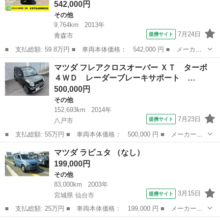
542,000円
その他
9,764km
2013年
7月24日
提携サイト
青森市
■ 支払総額: 59.8万円 ■ 車両本体価格： 542,000 円 ■ メーカー
名： マツダ ■ 車種名： フレア ■ グレード名： ＸＳ 車検令
青森
青森市
その他
マツダ フレアクロスオーバー ＸＴ ターボ
和１０年４月 ４ＷＤ 純正ＣＤコンポ 車外アルミホイール プッ
４ＷＤ レーダーブレーキサポート …
シュスタート...
500,000円
その他
152,693km
2014年
7月23日
提携サイト
八戸市
■ 支払総額: 55万円 ■ 車両本体価格： 500,000 円 ■ メーカー
名： マツダ ■ 車種名： フレアクロスオーバー ■ グレード
青森
八戸市
その他
マツダ ラピュタ （なし）
名： ＸＴ ターボ ４ＷＤ レーダーブレーキサポート 衝突軽減
199,000円
ブレーキシステム 横...
その他
83,000km
2003年
3月15日
提携サイト
宮城県 仙台市
■ 支払総額: 25万円 ■ 車両本体価格： 199,000 円 ■ メーカー
名： マツダ ■ 車種名： ラピュタ ■ グレード名： ■ 排気