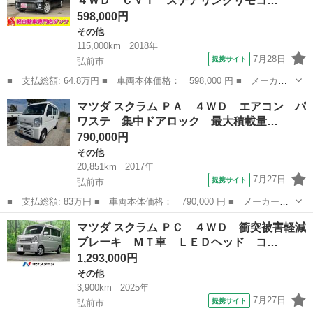
４ＷＤ ＣＶＴ ステアリングリモコ…
598,000円
その他
115,000km
2018年
7月28日
提携サイト
弘前市
■ 支払総額: 64.8万円 ■ 車両本体価格： 598,000 円 ■ メーカー
名： マツダ ■ 車種名： フレア ■ グレード名： ハイブリッド
青森
弘前市
その他
マツダ スクラム ＰＡ ４ＷＤ エアコン パ
ＸＳ ２年保証 ４ＷＤ ＣＶＴ ステアリングリモコン 電動格納
ワステ 集中ドアロック 最大積載量…
ミラー ウィ...
790,000円
その他
20,851km
2017年
7月27日
提携サイト
弘前市
■ 支払総額: 83万円 ■ 車両本体価格： 790,000 円 ■ メーカー
名： マツダ ■ 車種名： スクラム ■ グレード名： ＰＡ ４Ｗ
青森
弘前市
その他
マツダ スクラム ＰＣ ４ＷＤ 衝突被害軽減
Ｄ エアコン パワステ 集中ドアロック 最大積載量３５０ＫＧ
ブレーキ ＭＴ車 ＬＥＤヘッド コ…
関東仕入車 ■ ...
1,293,000円
その他
3,900km
2025年
7月27日
提携サイト
弘前市