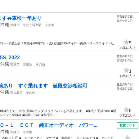
更新8月7日
ます🚗車検一年あり
作成8月7日
年
沖縄
沖縄市
てだこ浦西駅
その他
5
グレード最上級 ⭐️車検令和8年7月 ⭐️走行距離83547キロ ⭐️両側パワースライド ⭐️社
お気に入り
更新8月6日
, 2022
作成8月5日
年
沖縄
南城市
首里駅
その他
1
お気に入り
更新8月5日
車検あり すぐ乗れます 値段交渉相談可
作成8月1日
年
沖縄
宮古島市
その他
5
年3月まで・走行8万km マツダ スクラムバンを出品します。 ■年式：平成26年 ■型
ション：5速MT ■駆動：2WD ■走行距...
お気に入り
Ｏ－Ｌ ＥＣＴ 純正オーディオ パワー...
提携サイト
年
沖縄
沖縄市
その他
 230,000 円 ■ メーカー名： マツダ ■ 車種名： キャロルエコ ■ グレード