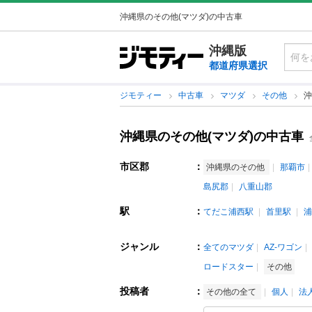
沖縄県のその他(マツダ)の中古車
沖縄版
都道府県選択
ジモティー
中古車
マツダ
その他
沖
沖縄県のその他(マツダ)の中古車
市区郡
：
沖縄県のその他
那覇市
島尻郡
八重山郡
駅
：
てだこ浦西駅
首里駅
浦
ジャンル
：
全てのマツダ
AZ-ワゴン
ロードスター
その他
投稿者
：
その他の全て
個人
法