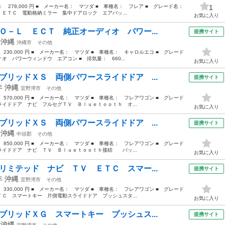
格： 278,000 円 ■ メーカー名： マツダ ■ 車種名： フレア ■ グレード名：
1
ＥＴＣ 電動格納ミラー 集中ドアロック エアバッ...
お気に入り
Ｏ－Ｌ ＥＣＴ 純正オーディオ パワー...
提携サイト
年
沖縄
沖縄市
その他
 230,000 円 ■ メーカー名： マツダ ■ 車種名： キャロルエコ ■ グレード
 パワーウィンドウ エアコン ■ 排気量： 660...
お気に入り
ブリッドＸＳ 両側パワースライドドア ...
提携サイト
9年
沖縄
宜野湾市
その他
 570,000 円 ■ メーカー名： マツダ ■ 車種名： フレアワゴン ■ グレード
イドドア ナビ フルセグＴＶ Ｂｌｕｅｔｏｏｔｈ オ...
お気に入り
ブリッドＸＳ 両側パワースライドドア ...
提携サイト
年
沖縄
中頭郡
その他
 850,000 円 ■ メーカー名： マツダ ■ 車種名： フレアワゴン ■ グレード
イドドア ナビ ＴＶ Ｂｌｕｅｔｏｏｔｈ接続 バッ...
お気に入り
リミテッド ナビ ＴＶ ＥＴＣ スマー...
提携サイト
2年
沖縄
宜野湾市
その他
 330,000 円 ■ メーカー名： マツダ ■ 車種名： フレアワゴン ■ グレード
Ｃ スマートキー 片側電動スライドドア プッシュスタ...
お気に入り
ブリッドＸＧ スマートキー プッシュス...
提携サイト
年
沖縄