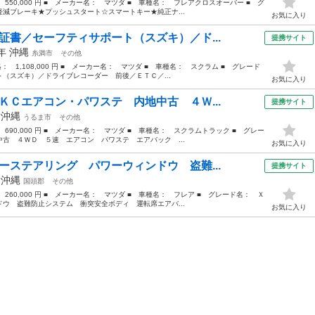
 550,000 円 ■ メーカー名： マツダ ■ 車種名： フレアクロスオーバー ■ グ
減ブレーキ★プッシュスタート☆スマートキー★純正ナ...
お気に入り
証書／セーフティサポート（スズキ）／ド...
提携サイト
3年
沖縄
糸満市
その他
格： 1,108,000 円 ■ メーカー名： マツダ ■ 車種名： スクラム ■ グレード
（スズキ）／ドライブレコーダー 前後／ＥＴＣ／...
お気に入り
ＫＣエアコン・パワステ 内地中古 ４Ｗ...
提携サイト
年
沖縄
うるま市
その他
 690,000 円 ■ メーカー名： マツダ ■ 車種名： スクラムトラック ■ グレー
古 ４ＷＤ ５速 エアコン パワステ エアバック ...
お気に入り
ーステアリング パワーウィンドウ 盗難...
提携サイト
年
沖縄
国頭郡
その他
 260,000 円 ■ メーカー名： マツダ ■ 車種名： フレア ■ グレード名： Ｘ
ウ 盗難防止システム 衝突安全ボディ 運転席エアバ...
お気に入り