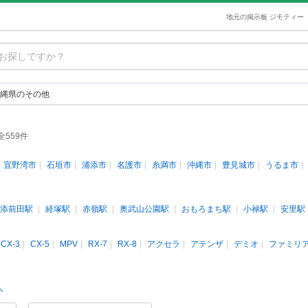
地元の掲示板 ジモティー
縄県のその他
全559件
宜野湾市
石垣市
浦添市
名護市
糸満市
沖縄市
豊見城市
うるま市
添前田駅
経塚駅
赤嶺駅
奥武山公園駅
おもろまち駅
小禄駅
安里駅
CX-3
CX-5
MPV
RX-7
RX-8
アクセラ
アテンザ
デミオ
ファミリ
人