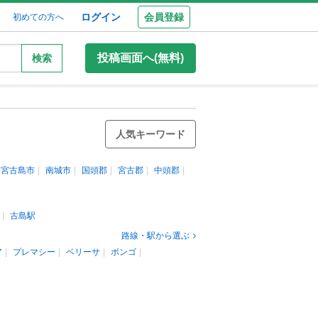
ログイン
会員登録
初めての方へ
投稿画面へ(無料)
検索
人気キーワード
宮古島市
南城市
国頭郡
宮古郡
中頭郡
古島駅
路線・駅から選ぶ
ア
プレマシー
ベリーサ
ボンゴ