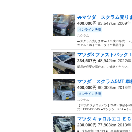
🚗マツダ スクラム売り
400,000円
83,547km 2009
オンライン決済
スクラム
🚗スクラム売ります🚗 ⭐️平成21年式 ⭐️
外アルミホイール タイヤ新品付き
マツダ3 ファストバック 15S
234,567円
48,942km 2022
部品が必要な場合は、ご連絡ください。
マツダ スクラム5MT 
400,000円
80,000km 2014
オンライン決済
スクラム
【マツダ スクラムバン】5MT・車検令和9
式：EBD-DG64V ■エンジン：K6A ■ミッ
マツダ キャロルエコ ＥＣ
230,000円
77,863km 2013
■ 支払総額: 29万円 ■ 車両本体価格：