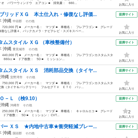
 パワーウィンドウ エアコン ■ 排気量： 660...
お気に入り
ブリッドＸＧ 本土仕入れ・修復なし評価...
提携サイト
0年
沖縄
中頭郡
その他
 720,000 円 ■ メーカー名： マツダ ■ 車種名： フレアワゴン ■ グレード
復なし評価４、バックカメラ・ナビテレビ・スズキスペー...
お気に入り
タムスタイル ＸＧ （車検整備付）
提携サイト
5年
沖縄
豊見城市
その他
： 440,000 円 ■ メーカー名： マツダ ■ 車種名： フレアワゴンカスタムスタ
60cc ■ ドア枚数： 5D ■ ミッション...
お気に入り
ムスタイル ＸＳ 消耗部品交換（タイヤ...
提携サイト
年
沖縄
宜野湾市
その他
： 750,000 円 ■ メーカー名： マツダ ■ 車種名： フレアワゴンカスタムスタ
交換（タイヤ＆バッテリー） フルセグＴＶ ＥＴＣ バッ...
お気に入り
－Ｌ （検9.10）
提携サイト
年
沖縄
沖縄市
その他
 250,000 円 ■ メーカー名： マツダ ■ 車種名： キャロルエコ ■ グレード
2
 ドア枚数： 5D ■ ミッション： CVT...
お気に入り
ー ＸＳ ★内地中古車★衝突軽減ブレー...
提携サイト
7年
沖縄
国頭郡
その他