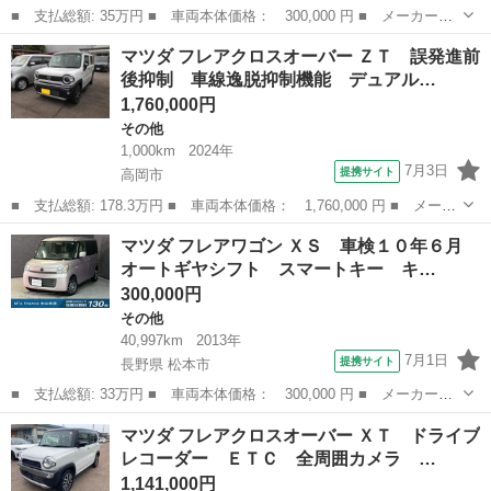
■ 支払総額: 35万円 ■ 車両本体価格： 300,000 円 ■ メーカー
名： マツダ ■ 車種名： フレア ■ グレード名： ＨＳ バック
富山
射水市
その他
マツダ フレアクロスオーバー ＺＴ 誤発進前
カメラ ＥＴＣ Ｂｌｕｅｔｏｏｔｈ ナビ ＴＶ 衝突被害軽減シ
後抑制 車線逸脱抑制機能 デュアル…
ステム スマート...
1,760,000円
その他
1,000km
2024年
7月3日
提携サイト
高岡市
■ 支払総額: 178.3万円 ■ 車両本体価格： 1,760,000 円 ■ メーカ
ー名： マツダ ■ 車種名： フレアクロスオーバー ■ グレード
富山
高岡市
その他
マツダ フレアワゴン ＸＳ 車検１０年６月
名： ＺＴ 誤発進前後抑制 車線逸脱抑制機能 デュアルカメラブ
オートギヤシフト スマートキー キ…
レーキサポ...
300,000円
その他
40,997km
2013年
7月1日
提携サイト
長野県 松本市
■ 支払総額: 33万円 ■ 車両本体価格： 300,000 円 ■ メーカー
名： マツダ ■ 車種名： フレアワゴン ■ グレード名： ＸＳ
長野
松本市
その他
マツダ フレアクロスオーバー ＸＴ ドライブ
車検１０年６月 オートギヤシフト スマートキー キー２個 ナ
レコーダー ＥＴＣ 全周囲カメラ …
ビ 左電動スライド...
1,141,000円