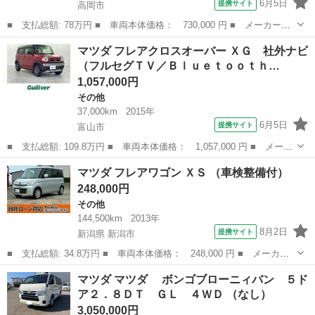
6月5日
提携サイト
高岡市
■ 支払総額: 78万円 ■ 車両本体価格： 730,000 円 ■ メーカー
名： マツダ ■ 車種名： スクラム ■ グレード名： バスター
富山
高岡市
その他
マツダ フレアクロスオーバー ＸＧ 社外ナビ
ＣＶＴ 両側スライドドア キーレスエントリー 電動格納ミラー
（フルセグＴＶ／Ｂｌｕｅｔｏｏｔｈ…
エアコン パワー...
1,057,000円
その他
37,000km
2015年
6月5日
提携サイト
富山市
■ 支払総額: 109.8万円 ■ 車両本体価格： 1,057,000 円 ■ メーカ
ー名： マツダ ■ 車種名： フレアクロスオーバー ■ グレード
富山
富山市
その他
マツダ フレアワゴン ＸＳ （車検整備付）
名： ＸＧ 社外ナビ（フルセグＴＶ／Ｂｌｕｅｔｏｏｔｈ／ＣＤ／
248,000円
ＤＶＤ） ...
その他
144,500km
2013年
8月2日
提携サイト
新潟県 新潟市
■ 支払総額: 34.8万円 ■ 車両本体価格： 248,000 円 ■ メーカー
名： マツダ ■ 車種名： フレアワゴン ■ グレード名： ＸＳ
新潟
新潟市
その他
マツダ マツダ ボンゴブローニィバン ５ド
■ 排気量： 660cc ■ ドア枚数： 5D ■ ミッション： インパネ...
ア２．８ＤＴ ＧＬ ４ＷＤ （なし）
3,050,000円