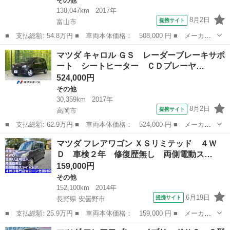
その他
138,047km
2017年
8月2日
提携サイト
富山市
■ 支払総額: 54.8万円 ■ 車両本体価格： 508,000 円 ■ メーカー
名： マツダ ■ 車種名： フレアクロスオーバー ■ グレード
富山
富山市
その他
マツダ キャロル ＧＳ レーダーブレーキサポ
名： ＸＳ 半年保証（エンジン ／ ミッション） ナビ ＥＴ
ート シートヒーター ＣＤプレーヤ…
Ｃ バックカメラ ...
524,000円
その他
30,359km
2017年
8月2日
提携サイト
高岡市
■ 支払総額: 62.9万円 ■ 車両本体価格： 524,000 円 ■ メーカー
名： マツダ ■ 車種名： キャロル ■ グレード名： ＧＳ レー
富山
高岡市
その他
マツダ フレアワゴン ＸＳリミテッド ４Ｗ
ダーブレーキサポート シートヒーター ＣＤプレーヤー エアコ
Ｄ 車検２年 修復歴無し 両側電動ス…
ン リモコンキ...
159,000円
その他
152,100km
2014年
6月19日
提携サイト
長野県 安曇野市
■ 支払総額: 25.9万円 ■ 車両本体価格： 159,000 円 ■ メーカー
名： マツダ ■ 車種名： フレアワゴン ■ グレード名： ＸＳリ
長野
安曇野市
その他