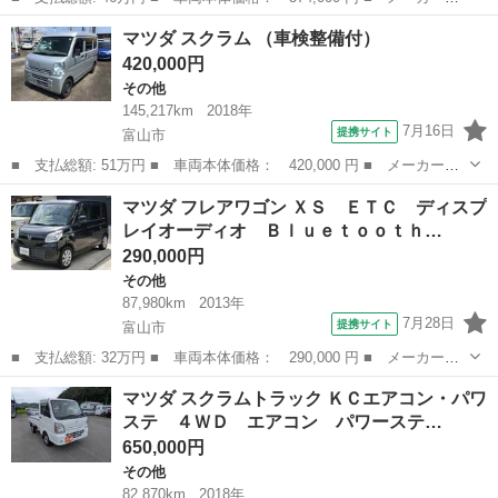
名： マツダ ■ 車種名： フレアワゴン ■ グレード名： ＸＧ
富山
高岡市
その他
マツダ スクラム （車検整備付）
社外１４ＡＷ エネチャージ レーダーブレーキサポート アイドリ
420,000円
ングストップ 両...
その他
145,217km
2018年
7月16日
提携サイト
富山市
■ 支払総額: 51万円 ■ 車両本体価格： 420,000 円 ■ メーカー
名： マツダ ■ 車種名： スクラム ■ グレード名： ■ 排気
富山
富山市
その他
マツダ フレアワゴン ＸＳ ＥＴＣ ディスプ
量： 660cc ■ ドア枚数： 5D ■ ミッション： MT5速 ■ 店舗P...
レイオーディオ Ｂｌｕｅｔｏｏｔｈ…
290,000円
その他
87,980km
2013年
7月28日
提携サイト
富山市
■ 支払総額: 32万円 ■ 車両本体価格： 290,000 円 ■ メーカー
名： マツダ ■ 車種名： フレアワゴン ■ グレード名： ＸＳ
富山
富山市
その他
マツダ スクラムトラック ＫＣエアコン・パワ
ＥＴＣ ディスプレイオーディオ Ｂｌｕｅｔｏｏｔｈ バックカメ
ステ ４ＷＤ エアコン パワーステ…
ラ ２３年式ラジ...
650,000円
その他
82,870km
2018年