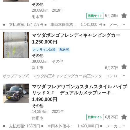
その他
28,098km
2019年
6月28日
提携サイト
射水市
■ 支払総額: 124.2万円 ■ 車両本体価格： 1,141,000 円 ■ メーカ
ー名： マツダ ■ 車種名： フレアクロスオーバー ■ グレード
富山
射水市
その他
マツダボンゴフレンディキャンピングカー
名： ＸＴ ドライブレコーダー ＥＴＣ 全周囲カメラ ナビ Ｔ
1,250,000円
Ｖ オート...
オンライン決済
配送可
その他
39,000km
その他
富山市
6月27日
ポップアップ式 マツダ純正キャンピングカー 純正シンク コンロ
冷蔵庫 ディーゼル4wd AT スタッドレス 純正シェード 網戸 外部電
富山
富山市
その他
キャンピングカー
マツダ フレアワゴンカスタムスタイル ハイブ
源 走行距離39000km 車検切れ 倉庫保管 ハイエース買ったので手放
リッドＸＴ デュアルカメラブレーキ…
します 良い車です
1,490,000円
その他
14,387km
2021年
6月26日
提携サイト
南砺市
■ 支払総額: 158万円 ■ 車両本体価格： 1,490,000 円 ■ メーカー