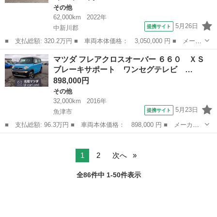
その他
62,000km
2022年
5月26日
提携サイト
中新川郡
■ 支払総額: 320.2万円 ■ 車両本体価格： 3,050,000 円 ■ メーカ
ー名： マツダ ■ 車種名： マツダ ■ グレード名： ボンゴブ
富山
中新川郡
その他
マツダ フレアクロスオーバー ６６０ ＸＳ
ローニィバン ５ドア２．８ＤＴ ＧＬ ４ＷＤ ■ 排気量：
ブレーキサポート ワンセグテレビ …
2800c...
898,000円
その他
32,000km
2016年
5月23日
提携サイト
魚津市
■ 支払総額: 96.3万円 ■ 車両本体価格： 898,000 円 ■ メーカー
名： マツダ ■ 車種名： フレアクロスオーバー ■ グレード
富山
魚津市
その他
名： ６６０ ＸＳ ブレーキサポート ワンセグテレビ アイドリ
ングＳ ナビ・Ｔ...
1
2
次へ
全86件中 1-50件表示