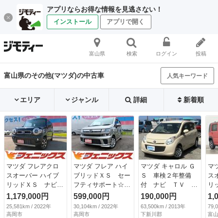
アプリならお得な情報を見逃さない！
インストール
アプリで開く
富山県
検索
ログイン
投稿
富山県のその他(マツダ)の中古車
人気キーワード
エリア
ジャンル
詳細
新着順
マツダ フレアクロ
マツダ フレア ハイ
マツダ キャロル Ｇ
マ
スオーバー ハイブ
ブリッドＸＳ セー
Ｓ 車検２年整備
ス
リッドＸＳ ナビＴ
フティサポート☆ナ
付 ナビ ＴＶ キ
リ
Ｖ☆Ｂｌｕｅｔｏｏ
ビＴＶ☆試乗ＯＫ
ーレスエントリー
ビ
1,179,000円
599,000円
190,000円
1,
ｔｈ☆試乗ＯＫ☆
☆ Ｂｌｕｅｔｏｏ
エアコン パワス
ド
25,581km / 2022年
30,104km / 2022年
63,500km / 2013年
79,
ナビＴＶ☆Ｂｌｕｅ
ｔｈ☆全方位カメラ
テ パワーウインド
ー
高岡市
高岡市
下新川郡
富