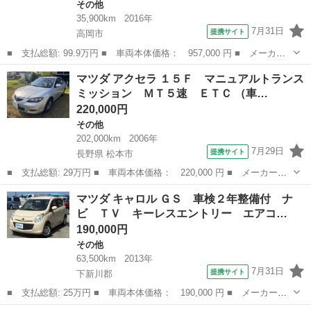
その他
35,900km
2016年
7月31日
提携サイト
高岡市
■ 支払総額: 99.9万円 ■ 車両本体価格： 957,000 円 ■ メーカー
名： マツダ ■ 車種名： フレアクロスオーバー ■ グレード
富山
高岡市
その他
マツダ アクセラ １５Ｆ マニュアルトランス
名： ＸＳ 盗難防止システム 衝突安全ボディ 衝突被害軽減シス
ミッション ＭＴ５速 ＥＴＣ （車…
テム キーレスエ...
220,000円
その他
202,000km
2006年
7月29日
提携サイト
長野県 松本市
■ 支払総額: 29万円 ■ 車両本体価格： 220,000 円 ■ メーカー
名： マツダ ■ 車種名： アクセラ ■ グレード名： １５Ｆ マ
長野
松本市
その他
マツダ キャロル ＧＳ 車検２年整備付 ナ
ニュアルトランスミッション ＭＴ５速 ＥＴＣ ■ 排気量：
ビ ＴＶ キーレスエントリー エアコ…
1500cc ■ ...
190,000円
その他
63,500km
2013年
7月31日
提携サイト
下新川郡
■ 支払総額: 25万円 ■ 車両本体価格： 190,000 円 ■ メーカー
名： マツダ ■ 車種名： キャロル ■ グレード名： ＧＳ 車検