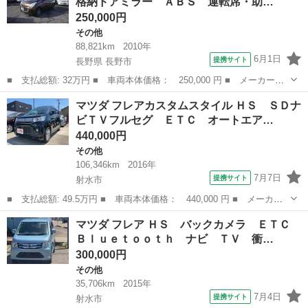
格納ドアミラー ＡＢＳ 運転席・助…
キ 横滑り...
250,000円
その他
88,821km
2010年
6月1日
提携サイト
長野県 長野市
■ 支払総額: 32万円 ■ 車両本体価格： 250,000 円 ■ メーカー
名： マツダ ■ 車種名： キャロル ■ グレード名： ＧＳ キー
長野
長野市
その他
マツダ フレアカスタムスタイル ＨＳ ＳＤナ
レス ＣＤ 電動格納ドアミラー ＡＢＳ 運転席・助手席エアバッ
ビＴＶフルセグ ＥＴＣ オートエア…
ク エアコン パ...
440,000円
その他
106,346km
2016年
7月7日
提携サイト
射水市
■ 支払総額: 49.5万円 ■ 車両本体価格： 440,000 円 ■ メーカー
名： マツダ ■ 車種名： フレアカスタムスタイル ■ グレード
富山
射水市
その他
マツダ フレア ＨＳ バックカメラ ＥＴＣ
名： ＨＳ ＳＤナビＴＶフルセグ ＥＴＣ オートエアコン スマ
Ｂｌｕｅｔｏｏｔｈ ナビ ＴＶ 衝…
ートキー＆Ｐス...
300,000円
その他
35,706km
2015年
7月4日
提携サイト
射水市