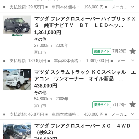
■ 支払総額: 29.8万円 ■ 車両本体価格： 198,000 円 ■ メーカー
名： マツダ ■ 車種名： フレアワゴン ■ グレード名： ＸＳ
新潟
長岡市
その他
マツダ フレアクロスオーバー ハイブリッドＸ
■ 排気量： 660cc ■ ドア枚数： 5D ■ ミッション： CVT ...
Ｓ 純正ナビＴＶ ＢＴ ＬＥＤヘッ…
1,361,000円
その他
27,000km
2020年
7月28日
提携サイト
富山市
■ 支払総額: 139.8万円 ■ 車両本体価格： 1,361,000 円 ■ メーカ
ー名： マツダ ■ 車種名： フレアクロスオーバー ■ グレード
富山
富山市
その他
マツダ スクラムトラック ＫＣスペシャル エ
名： ハイブリッドＸＳ 純正ナビＴＶ ＢＴ ＬＥＤヘッドライ
アコン ワンオーナー オイル新品 …
ト 衝突被害...
438,000円
その他
54,800km
2008年
7月28日
提携サイト
富山市
■ 支払総額: 46.8万円 ■ 車両本体価格： 438,000 円 ■ メーカー
名： マツダ ■ 車種名： スクラムトラック ■ グレード名： Ｋ
富山
富山市
その他
マツダ フレアクロスオーバー ＸＧ ４ＷＤ
Ｃスペシャル エアコン ワンオーナー オイル新品 オイルエレメ
（検9.2）
ント新品 ■...