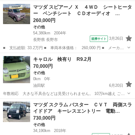
名： マツダ ■ 車種名： フレアワゴンカスタムスタイル ■ グレ
富山
南砺市
その他
マツダ スピアーノ Ｘ ４ＷＤ シートヒータ
ード名： ハイブリッドＸＴ デュアルカメラブレーキサポート 両
ー ベンチシート ＣＤオーディオ …
側パワース...
260,000円
その他
54,380km
2004年
3月26日
提携サイト
長野県 長野市
■ 支払総額: 33.2万円 ■ 車両本体価格： 260,000 円 ■ メーカー
名： マツダ ■ 車種名： スピアーノ ■ グレード名： Ｘ ４Ｗ
長野
長野市
その他
キャロル 検有り R9.2月
Ｄ シートヒーター ベンチシート ＣＤオーディオ 衝突安全ボデ
70,000円
ィ キーレス...
その他
0km
0年
油田駅
6月20日
年数相応 大きな不具合などは見受けられません。 10万km越え ご自
身で名変出来る方向け 日本人のみ 名義変更まで預かり金有り 現車確
富山
砺波市
油田駅
その他
マツダ スクラム バスター ＣＶＴ 両側スラ
認可
イドドア キーレスエントリー 電動…
730,000円
その他
34,190km
2018年