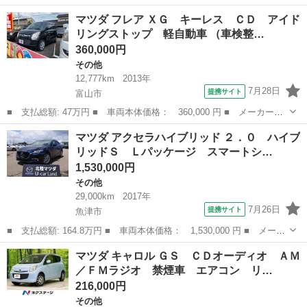
名： マツダ ■ 車種名： フレア ■ グレード名： ＸＧ ５速マ
富山
射水市
その他
マツダ フレア ＸＧ キーレス ＣＤ アイド
ニュアル ■ 排気量： 660cc ■ ドア枚数： 5D ■ ミッション：...
リングストップ 軽自動車 （車検整…
360,000円
その他
12,777km
2013年
7月28日
提携サイト
富山市
■ 支払総額: 47万円 ■ 車両本体価格： 360,000 円 ■ メーカー
名： マツダ ■ 車種名： フレア ■ グレード名： ＸＧ キーレ
富山
富山市
その他
マツダ アクセラハイブリッド ２．０ ハイブ
ス ＣＤ アイドリングストップ 軽自動車 ■ 排気量： 660cc ■
リッドＳ Ｌパッケージ スマートシ…
ドア枚...
1,530,000円
その他
29,000km
2017年
7月26日
提携サイト
魚津市
■ 支払総額: 164.8万円 ■ 車両本体価格： 1,530,000 円 ■ メーカ
ー名： マツダ ■ 車種名： アクセラハイブリッド ■ グレード
富山
魚津市
その他
マツダ キャロル ＧＳ ＣＤオーディオ ＡＭ
名： ２．０ ハイブリッドＳ Ｌパッケージ スマートシティブレ
／ＦＭラジオ 禁煙車 エアコン リ…
ーキ アル...
216,000円
その他