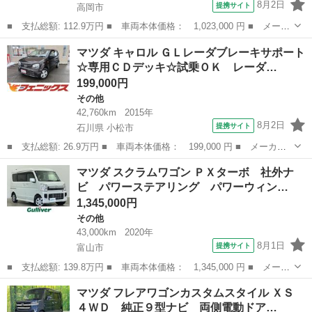
8月2日
提携サイト
高岡市
■ 支払総額: 112.9万円 ■ 車両本体価格： 1,023,000 円 ■ メーカ
ー名： マツダ ■ 車種名： フレア ■ グレード名： ハイブリッ
富山
高岡市
その他
マツダ キャロル ＧＬレーダブレーキサポート
ドＸＧ ４ＷＤ スマートブレーキサポート ドライブレコーダー
☆専用ＣＤデッキ☆試乗ＯＫ レーダ…
オートマ...
199,000円
その他
42,760km
2015年
8月2日
提携サイト
石川県 小松市
■ 支払総額: 26.9万円 ■ 車両本体価格： 199,000 円 ■ メーカー
名： マツダ ■ 車種名： キャロル ■ グレード名： ＧＬレーダ
石川
小松市
その他
マツダ スクラムワゴン ＰＸターボ 社外ナ
ブレーキサポート☆専用ＣＤデッキ☆試乗ＯＫ レーダブレーキサポ
ビ パワーステアリング パワーウィン…
ート☆専用Ｃ...
1,345,000円
その他
43,000km
2020年
8月1日
提携サイト
富山市
■ 支払総額: 139.8万円 ■ 車両本体価格： 1,345,000 円 ■ メーカ
ー名： マツダ ■ 車種名： スクラムワゴン ■ グレード名： Ｐ
富山
富山市
その他
マツダ フレアワゴンカスタムスタイル ＸＳ
Ｘターボ 社外ナビ パワーステアリング パワーウィンドウ スマ
４ＷＤ 純正９型ナビ 両側電動ドア…
ートキー...