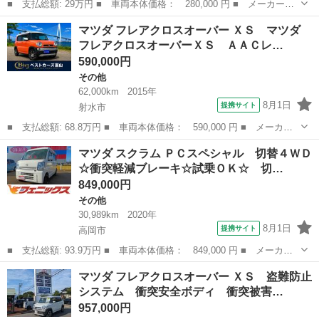
■ 支払総額: 29万円 ■ 車両本体価格： 280,000 円 ■ メーカー
名： マツダ ■ 車種名： フレアカスタムスタイル ■ グレード
長野
長野市
その他
マツダ フレアクロスオーバー ＸＳ マツダ
名： ＸＳ ■ 排気量： 660cc ■ ドア枚数： 5D ■ ミッション：
フレアクロスオーバーＸＳ ＡＡＣレ…
イ...
590,000円
その他
62,000km
2015年
8月1日
提携サイト
射水市
■ 支払総額: 68.8万円 ■ 車両本体価格： 590,000 円 ■ メーカー
名： マツダ ■ 車種名： フレアクロスオーバー ■ グレード
富山
射水市
その他
マツダ スクラム ＰＣスペシャル 切替４ＷＤ
名： ＸＳ マツダ フレアクロスオーバーＸＳ ＡＡＣレーダーブ
☆衝突軽減ブレーキ☆試乗ＯＫ☆ 切…
レーキサポートＤ...
849,000円
その他
30,989km
2020年
8月1日
提携サイト
高岡市
■ 支払総額: 93.9万円 ■ 車両本体価格： 849,000 円 ■ メーカー
名： マツダ ■ 車種名： スクラム ■ グレード名： ＰＣスペシ
富山
高岡市
その他
マツダ フレアクロスオーバー ＸＳ 盗難防止
ャル 切替４ＷＤ☆衝突軽減ブレーキ☆試乗ＯＫ☆ 切替４ＷＤ☆デ
システム 衝突安全ボディ 衝突被害…
ュアルカメラ...
957,000円