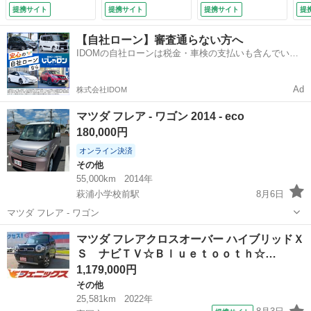
ｔｏｏｔｈ☆セーフ
☆ＬＥＤオートライ
ウ 運転席助手席エ
ー
提携サイト
提携サイト
提携サイト
提
ティサポート☆前席
ト☆シートヒーター
アバック 衝突安全
ス
シートヒーター☆Ｌ
☆革巻きステアリン
ボディ アルミホイ
プ
【自社ローン】審査通らない方へ
ＥＤオートライト☆
グ☆アイドリングス
ール （車検整備
ー
IDOMの自社ローンは税金・車検の支払いも含んでいる
ＬＥＤフォグ☆アイ
トップ☆ステアリモ
付）
ル
ので毎月の支払額は一定
ドリングストップ☆
コン☆前後ドラレコ
フ
スマートキー☆プッ
☆禁煙車☆ＥＴＣ☆
ト
Ad
株式会社IDOM
シュスタート☆ドラ
試乗ＯＫ☆セーフテ
動
レコ☆禁煙車☆ＥＴ
ィサポート☆ナビＴ
8.
マツダ フレア - ワゴン 2014 - eco
Ｃ☆試乗ＯＫ☆
Ｖ☆ （検10.5）
180,000円
（検8.12）
オンライン決済
その他
55,000km
2014年
萩浦小学校前駅
8月6日
マツダ フレア - ワゴン
富山
富山市
萩浦小学校前駅
その他
マツダ フレアクロスオーバー ハイブリッドＸ
Ｓ ナビＴＶ☆Ｂｌｕｅｔｏｏｔｈ☆…
1,179,000円
その他
25,581km
2022年