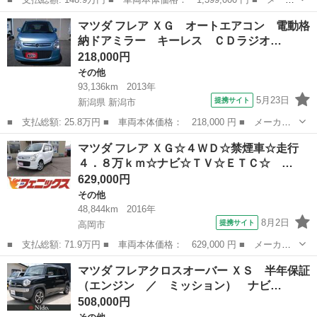
ー名： マツダ ■ 車種名： スクラムワゴン ■ グレード名： Ｐ
富山
高岡市
その他
マツダ フレア ＸＧ オートエアコン 電動格
Ｘターボ ワンオーナー☆４ＷＤ☆ターボ☆禁煙車☆試乗ＯＫ デュ
納ドアミラー キーレス ＣＤラジオ…
アルカメ...
218,000円
その他
93,136km
2013年
5月23日
提携サイト
新潟県 新潟市
■ 支払総額: 25.8万円 ■ 車両本体価格： 218,000 円 ■ メーカー
名： マツダ ■ 車種名： フレア ■ グレード名： ＸＧ オート
新潟
新潟市
その他
マツダ フレア ＸＧ☆４ＷＤ☆禁煙車☆走行
エアコン 電動格納ドアミラー キーレス ＣＤラジオ 純正フロア
４．８万ｋｍ☆ナビ☆ＴＶ☆ＥＴＣ☆ …
マット 純正...
629,000円
その他
48,844km
2016年
8月2日
提携サイト
高岡市
■ 支払総額: 71.9万円 ■ 車両本体価格： 629,000 円 ■ メーカー
名： マツダ ■ 車種名： フレア ■ グレード名： ＸＧ☆４ＷＤ
富山
高岡市
その他
マツダ フレアクロスオーバー ＸＳ 半年保証
☆禁煙車☆走行４．８万ｋｍ☆ナビ☆ＴＶ☆ＥＴＣ☆ ４ＷＤ☆純正
（エンジン ／ ミッション） ナビ…
メモリーナビ...
508,000円