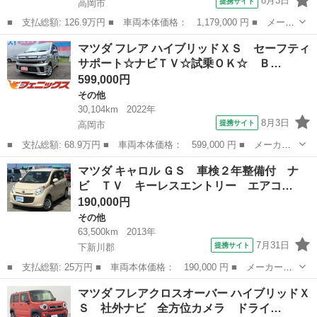
8月3日
提携サイト
高岡市
■ 支払総額: 126.9万円 ■ 車両本体価格： 1,179,000 円 ■ メーカ
ー名： マツダ ■ 車種名： フレアクロスオーバー ■ グレード
富山
高岡市
その他
マツダ フレア ハイブリッドＸＳ セーフティ
名： ハイブリッドＸＳ ナビＴＶ☆Ｂｌｕｅｔｏｏｔｈ☆試乗ＯＫ
サポート☆ナビＴＶ☆試乗ＯＫ☆ Ｂ…
☆ ナビＴ...
599,000円
その他
30,104km
2022年
8月3日
提携サイト
高岡市
■ 支払総額: 68.9万円 ■ 車両本体価格： 599,000 円 ■ メーカー
名： マツダ ■ 車種名： フレア ■ グレード名： ハイブリッド
富山
高岡市
その他
マツダ キャロル ＧＳ 車検２年整備付 ナ
ＸＳ セーフティサポート☆ナビＴＶ☆試乗ＯＫ☆ Ｂｌｕｅｔｏｏ
ビ ＴＶ キーレスエントリー エアコ…
ｔｈ☆全方位...
190,000円
その他
63,500km
2013年
7月31日
提携サイト
下新川郡
■ 支払総額: 25万円 ■ 車両本体価格： 190,000 円 ■ メーカー
名： マツダ ■ 車種名： キャロル ■ グレード名： ＧＳ 車検
富山
下新川郡
その他
マツダ フレアクロスオーバー ハイブリッドＸ
２年整備付 ナビ ＴＶ キーレスエントリー エアコン パワス
Ｓ 社外ナビ 全方位カメラ ドライ…
テ パワーウインド...