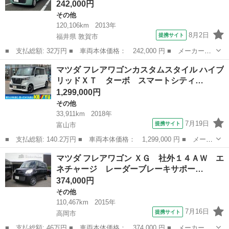
242,000円
その他
120,106km
2013年
8月2日
提携サイト
福井県 敦賀市
■ 支払総額: 32万円 ■ 車両本体価格： 242,000 円 ■ メーカー
名： マツダ ■ 車種名： フレアワゴン ■ グレード名： ＸＧ
福井
敦賀市
その他
マツダ フレアワゴンカスタムスタイル ハイブ
ＥＴＣ 両側スライドドア ナビ ＴＶ スマートキー アイドリン
リッドＸＴ ターボ スマートシティ…
グストップ 電動...
1,299,000円
その他
33,911km
2018年
7月19日
提携サイト
富山市
■ 支払総額: 140.2万円 ■ 車両本体価格： 1,299,000 円 ■ メーカ
ー名： マツダ ■ 車種名： フレアワゴンカスタムスタイル ■ グ
富山
富山市
その他
マツダ フレアワゴン ＸＧ 社外１４ＡＷ エ
レード名： ハイブリッドＸＴ ターボ スマートシティブレーキ
ネチャージ レーダーブレーキサポー…
社外ナビ...
374,000円
その他
110,467km
2015年
7月16日
提携サイト
高岡市
■ 支払総額: 46万円 ■ 車両本体価格： 374,000 円 ■ メーカー