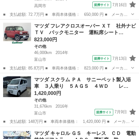
7月16日
提携サイト
高岡市
■ 支払総額: 72.7万円 ■ 車両本体価格： 650,000 円 ■ メーカー
名： マツダ ■ 車種名： スクラムトラック ■ グレード名： Ｋ
富山
高岡市
その他
マツダ フレアクロスオーバー ＸＴ 社外ナビ
Ｃエアコン・パワステ ４ＷＤ エアコン パワーステアリング 運
ＴＶ バックモニター 運転席シート…
転席エアバッ...
823,000円
その他
46,000km
2014年
7月13日
提携サイト
富山市
■ 支払総額: 85.8万円 ■ 車両本体価格： 823,000 円 ■ メーカー
名： マツダ ■ 車種名： フレアクロスオーバー ■ グレード
富山
富山市
その他
マツダ スクラム ＰＡ サニーペット製入浴
名： ＸＴ 社外ナビＴＶ バックモニター 運転席シートヒータ
車 ３人乗り ５ＡＧＳ ４ＷＤ レ…
ー ＨＩＤヘッドラ...
1,420,000円
その他
31,676km
2016年
7月9日
提携サイト
富山市
■ 支払総額: 148万円 ■ 車両本体価格： 1,420,000 円 ■ メーカー
名： マツダ ■ 車種名： スクラム ■ グレード名： ＰＡ サニ
富山
富山市
その他
マツダ キャロル ＧＳ キーレス ＣＤ 電動
ーペット製入浴車 ３人乗り ５ＡＧＳ ４ＷＤ レーダーブレー