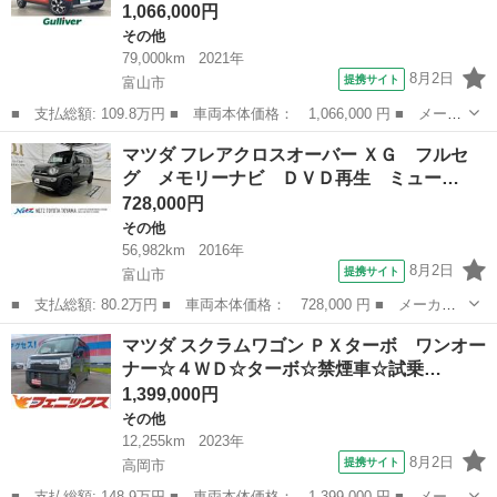
1,066,000円
その他
79,000km
2021年
8月2日
提携サイト
富山市
■ 支払総額: 109.8万円 ■ 車両本体価格： 1,066,000 円 ■ メーカ
ー名： マツダ ■ 車種名： フレアクロスオーバー ■ グレード
富山
富山市
その他
マツダ フレアクロスオーバー ＸＧ フルセ
名： ハイブリッドＸＳ 社外ナビ 全方位カメラ ドライブレコー
グ メモリーナビ ＤＶＤ再生 ミュー…
ダー シー...
728,000円
その他
56,982km
2016年
8月2日
提携サイト
富山市
■ 支払総額: 80.2万円 ■ 車両本体価格： 728,000 円 ■ メーカー
名： マツダ ■ 車種名： フレアクロスオーバー ■ グレード
富山
富山市
その他
マツダ スクラムワゴン ＰＸターボ ワンオー
名： ＸＧ フルセグ メモリーナビ ＤＶＤ再生 ミュージックプ
ナー☆４ＷＤ☆ターボ☆禁煙車☆試乗…
レイヤー接続可 ...
1,399,000円
その他
12,255km
2023年
8月2日
提携サイト
高岡市
■ 支払総額: 148.9万円 ■ 車両本体価格： 1,399,000 円 ■ メーカ