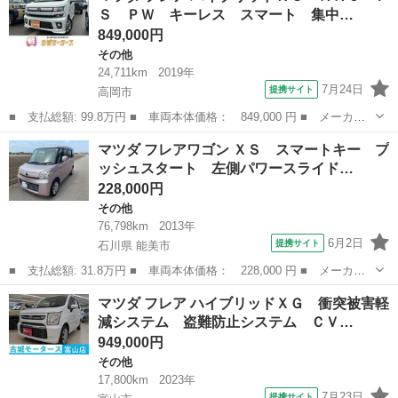
Ｓ ＰＷ キーレス スマート 集中…
Ｂｌｕｅｔ...
849,000円
その他
24,711km
2019年
7月24日
提携サイト
高岡市
■ 支払総額: 99.8万円 ■ 車両本体価格： 849,000 円 ■ メーカー
名： マツダ ■ 車種名： フレア ■ グレード名： ハイブリッド
富山
高岡市
その他
マツダ フレアワゴン ＸＳ スマートキー プ
ＸＳ ＡＡＣ ＰＳ ＰＷ キーレス スマート 集中Ｄ 寒冷 Ｗ
ッシュスタート 左側パワースライド…
エアＢ ＡＢ...
228,000円
その他
76,798km
2013年
6月2日
提携サイト
石川県 能美市
■ 支払総額: 31.8万円 ■ 車両本体価格： 228,000 円 ■ メーカー
名： マツダ ■ 車種名： フレアワゴン ■ グレード名： ＸＳ
石川
能美市
その他
マツダ フレア ハイブリッドＸＧ 衝突被害軽
スマートキー プッシュスタート 左側パワースライドドア 新品ラ
減システム 盗難防止システム ＣＶ…
ジアルタイヤ...
949,000円
その他
17,800km
2023年
7月23日
提携サイト