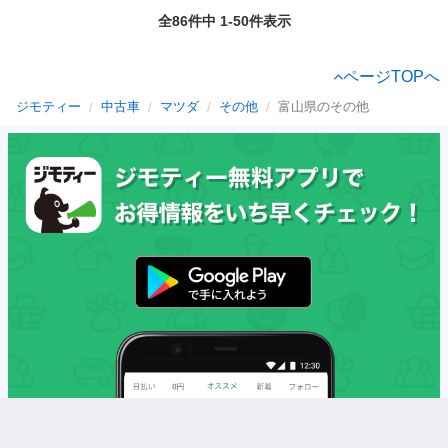
全86件中 1-50件表示
ページTOPへ
ジモティー
中古車
マツダ
その他
富山県のその他