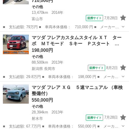
710,000円
その他
13,470km
2014年
7月28日
提携サイト
富山市
■ 支払総額: 79万円 ■ 車両本体価格： 710,000 円 ■ メーカー
名： マツダ ■ 車種名： フレアクロスオーバー ■ グレード
富山
富山市
その他
マツダ フレアカスタムスタイル ＸＴ ター
名： ＸＧ ４ＷＤ ■ 排気量： 660cc ■ ドア枚数： 5D ■ ミッ
ボ ＭＴモード Ｓキー Ｐスタート …
ション...
198,000円
その他
88,500km
2013年
8月2日
提携サイト
新潟県 長岡市
■ 支払総額: 29.8万円 ■ 車両本体価格： 198,000 円 ■ メーカー
名： マツダ ■ 車種名： フレアカスタムスタイル ■ グレード
新潟
長岡市
その他
マツダ フレア ＸＧ ５速マニュアル （車検
名： ＸＴ ターボ ＭＴモード Ｓキー Ｐスタート ｉｓｔｏ
整備付）
ｐ ＥＴＣ ＣＤ...
550,000円
その他
28,394km
2013年
7月28日
提携サイト
射水市
■ 支払総額: 67.7万円 ■ 車両本体価格： 550,000 円 ■ メーカー