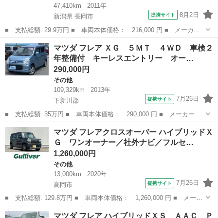
47,410km
2011年
8月2日
提携サイト
新潟県 長岡市
■ 支払総額: 29.9万円 ■ 車両本体価格： 216,000 円 ■ メーカー
名： マツダ ■ 車種名： キャロル ■ グレード名： ＧＳ ＣＤ
新潟
長岡市
その他
マツダ フレア ＸＧ ５ＭＴ ４ＷＤ 車検２
オーディオ ＡＭ／ＦＭラジオ 禁煙車 エアコン リモコンキー
年整備付 キーレスエントリー オー…
電動格納ミラ...
290,000円
その他
109,329km
2013年
7月26日
提携サイト
下新川郡
■ 支払総額: 35万円 ■ 車両本体価格： 290,000 円 ■ メーカー
名： マツダ ■ 車種名： フレア ■ グレード名： ＸＧ ５Ｍ
富山
下新川郡
その他
マツダ フレアクロスオーバー ハイブリッドＸ
Ｔ ４ＷＤ 車検２年整備付 キーレスエントリー オートエアコ
Ｇ ワンオーナー／社外ナビ／フルセ…
ン パワーステアリン...
1,260,000円
その他
13,000km
2020年
7月26日
提携サイト
高岡市
■ 支払総額: 129.8万円 ■ 車両本体価格： 1,260,000 円 ■ メーカ
ー名： マツダ ■ 車種名： フレアクロスオーバー ■ グレード
富山
高岡市
その他
マツダ フレア ハイブリッドＸＳ ＡＡＣ Ｐ
名： ハイブリッドＸＧ ワンオーナー／社外ナビ／フルセグＴＶ／