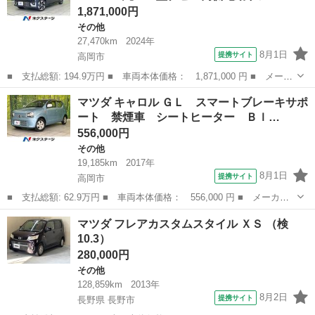
1,871,000円
その他
27,470km
2024年
8月1日
提携サイト
高岡市
■ 支払総額: 194.9万円 ■ 車両本体価格： 1,871,000 円 ■ メーカ
ー名： マツダ ■ 車種名： フレアワゴンカスタムスタイル ■ グ
富山
高岡市
その他
マツダ キャロル ＧＬ スマートブレーキサポ
レード名： ＸＳ ４ＷＤ 純正９型ナビ 両側電動ドア 全周囲カ
ート 禁煙車 シートヒーター Ｂｌ…
メラ セ...
556,000円
その他
19,185km
2017年
8月1日
提携サイト
高岡市
■ 支払総額: 62.9万円 ■ 車両本体価格： 556,000 円 ■ メーカー
名： マツダ ■ 車種名： キャロル ■ グレード名： ＧＬ スマ
富山
高岡市
その他
マツダ フレアカスタムスタイル ＸＳ （検
ートブレーキサポート 禁煙車 シートヒーター Ｂｌｕｅｔｏｏｔ
10.3）
ｈ再生 １３...
280,000円
その他
128,859km
2013年
8月2日
提携サイト
長野県 長野市