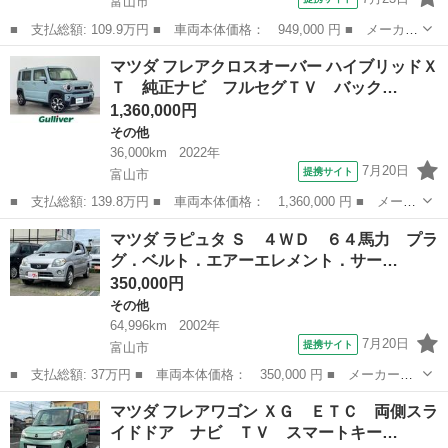
富山市
■ 支払総額: 109.9万円 ■ 車両本体価格： 949,000 円 ■ メーカー
名： マツダ ■ 車種名： フレア ■ グレード名： ハイブリッド
富山
富山市
その他
マツダ フレアクロスオーバー ハイブリッドＸ
ＸＧ 衝突被害軽減システム 盗難防止システム ＣＶＴ オートラ
Ｔ 純正ナビ フルセグＴＶ バック…
イト アイ...
1,360,000円
その他
36,000km
2022年
7月20日
提携サイト
富山市
■ 支払総額: 139.8万円 ■ 車両本体価格： 1,360,000 円 ■ メーカ
ー名： マツダ ■ 車種名： フレアクロスオーバー ■ グレード
富山
富山市
その他
マツダ ラピュタ Ｓ ４ＷＤ ６４馬力 プラ
名： ハイブリッドＸＴ 純正ナビ フルセグＴＶ バックカメラ
グ．ベルト．エアーエレメント．サー…
ドライブレ...
350,000円
その他
64,996km
2002年
7月20日
提携サイト
富山市
■ 支払総額: 37万円 ■ 車両本体価格： 350,000 円 ■ メーカー
名： マツダ ■ 車種名： ラピュタ ■ グレード名： Ｓ ４Ｗ
富山
富山市
その他
マツダ フレアワゴン ＸＧ ＥＴＣ 両側スラ
Ｄ ６４馬力 プラグ．ベルト．エアーエレメント．サーモスタッ
イドドア ナビ ＴＶ スマートキー…
ト．ブレーキパッド．...