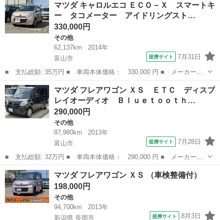
富山
下新川郡
その他
マツダ キャロルエコ ＥＣＯ－Ｘ スマートキ
２年整備付 ナビ ＴＶ キーレスエントリー エアコン パワス
ー タコメーター アイドリングスト…
テ パワーウインド...
330,000円
その他
62,137km
2014年
7月31日
提携サイト
富山市
■ 支払総額: 35万円 ■ 車両本体価格： 330,000 円 ■ メーカー
名： マツダ ■ 車種名： キャロルエコ ■ グレード名： ＥＣＯ
富山
富山市
その他
マツダ フレアワゴン ＸＳ ＥＴＣ ディスプ
－Ｘ スマートキー タコメーター アイドリングストップ 電動格
レイオーディオ Ｂｌｕｅｔｏｏｔｈ…
納ウインカミラー...
290,000円
その他
87,980km
2013年
7月28日
提携サイト
富山市
■ 支払総額: 32万円 ■ 車両本体価格： 290,000 円 ■ メーカー
名： マツダ ■ 車種名： フレアワゴン ■ グレード名： ＸＳ
富山
富山市
その他
マツダ フレアワゴン ＸＳ （車検整備付）
ＥＴＣ ディスプレイオーディオ Ｂｌｕｅｔｏｏｔｈ バックカメ
198,000円
ラ ２３年式ラジ...
その他
94,700km
2013年
8月3日
提携サイト
新潟県 長岡市