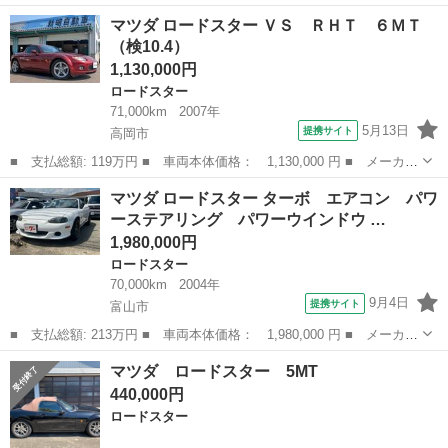
名： マツダ ■ 車種名： ロードスター ■ グレード名： ロード
富山
高岡市
ロードスター
マツダ ロードスター ＶＳ ＲＨＴ ６ＭＴ
スターＲＨＴ ５ＭＴ ■ 排気量： 2000cc ■ ドア枚数： オープ
（検10.4）
ン...
1,130,000円
ロードスター
71,000km
2007年
5月13日
提携サイト
高岡市
■ 支払総額: 119万円 ■ 車両本体価格： 1,130,000 円 ■ メーカー
名： マツダ ■ 車種名： ロードスター ■ グレード名： ＶＳ
富山
高岡市
ロードスター
マツダ ロードスター ターボ エアコン パワ
ＲＨＴ ６ＭＴ ■ 排気量： 2000cc ■ ドア枚数： オープン ■...
ーステアリング パワーウインドウ …
1,980,000円
ロードスター
70,000km
2004年
9月4日
提携サイト
富山市
■ 支払総額: 213万円 ■ 車両本体価格： 1,980,000 円 ■ メーカー
名： マツダ ■ 車種名： ロードスター ■ グレード名： ター
富山
富山市
ロードスター
マツダ ロードスター 5MT
ボ エアコン パワーステアリング パワーウインドウ ■ 排気
440,000円
量： 1800...
ロードスター