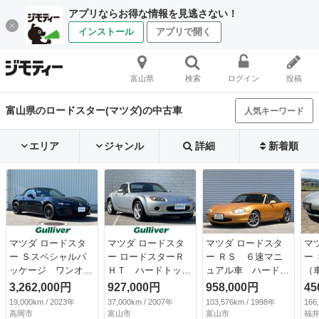
アプリならお得な情報を見逃さない！
インストール
アプリで開く
富山県
検索
ログイン
投稿
富山県のロードスター(マツダ)の中古車
人気キーワード
エリア
ジャンル
詳細
新着順
マツダ ロードスタ
マツダ ロードスタ
マツダ ロードスタ
マ
ー Ｓスペシャルパ
ー ロードスターＲ
ー ＲＳ ６速マニ
ー
ッケージ ワンオー
ＨＴ ハードトップ
ュアル車 ハードト
（
ナー ６速ＭＴ 純
／電動オープン／純
ップ タイミングベ
3,262,000円
927,000円
958,000円
45
正ナビ（ＢＴ／ＡＭ
正ＡＷ１７インチ／
ルト／ウォーターポ
19,000km / 2023年
37,000km / 2007年
103,576km / 1998年
166
／ＦＭ） バックカ
キーレスエントリー
ンプ／交換済み 社
高岡市
富山市
富山市
福井