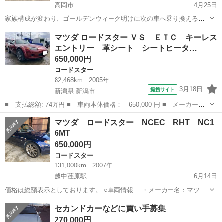
高岡市
4月25日
家族構成が変わり、ゴールデンウィーク明けに次の車へ乗り換える為
出品します。 車検は令和7年12月まで付いてます。 半年前の車検で
富山
高岡市
ロードスター
走行距離
マツダ ロードスター ＶＳ ＥＴＣ キーレス
は、バッテリー交換をしたので、まだまだ乗っていただけると思いま
エントリー 革シート シートヒータ…
す。乗っている分には不具合は無い...
650,000円
ロードスター
82,468km
2005年
3月18日
提携サイト
新潟県 新潟市
■ 支払総額: 74万円 ■ 車両本体価格： 650,000 円 ■ メーカー
名： マツダ ■ 車種名： ロードスター ■ グレード名： ＶＳ
新潟
新潟市
ロードスター
マツダ ロードスター NCEC RHT NC1
ＥＴＣ キーレスエントリー 革シート シートヒーター ＨＩＤ
6MT
ＣＤ ＡＢＳ エ...
650,000円
ロードスター
131,000km
2007年
越中荏原駅
6月14日
価格は総額表示としております。 ○車両情報 ・メーカー名：マツダ
・車種名：ロードスター ・グレード：VS RHT ・型式：CBA-
富山
富山市
越中荏原駅
ロードスター
走行距離
セカンドカーなどに買い手募集
NCEC ・排気量：1998cc ・年式：2007年(平成19...
270,000円