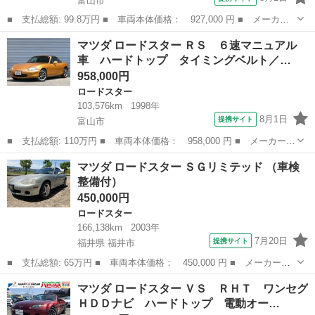
富山市
■ 支払総額: 99.8万円 ■ 車両本体価格： 927,000 円 ■ メーカー
名： マツダ ■ 車種名： ロードスター ■ グレード名： ロード
富山
富山市
ロードスター
マツダ ロードスター ＲＳ ６速マニュアル
スターＲＨＴ ハードトップ／電動オープン／純正ＡＷ１７インチ／
車 ハードトップ タイミングベルト／…
キーレスエン...
958,000円
ロードスター
103,576km
1998年
8月1日
提携サイト
富山市
■ 支払総額: 110万円 ■ 車両本体価格： 958,000 円 ■ メーカー
名： マツダ ■ 車種名： ロードスター ■ グレード名： ＲＳ
富山
富山市
ロードスター
マツダ ロードスター ＳＧリミテッド （車検
６速マニュアル車 ハードトップ タイミングベルト／ウォーターポ
整備付）
ンプ／交換済み...
450,000円
ロードスター
166,138km
2003年
7月20日
提携サイト
福井県 福井市
■ 支払総額: 65万円 ■ 車両本体価格： 450,000 円 ■ メーカー
名： マツダ ■ 車種名： ロードスター ■ グレード名： ＳＧリ
福井
福井市
ロードスター
マツダ ロードスター ＶＳ ＲＨＴ ワンセグ
ミテッド ■ 排気量： 1600cc ■ ドア枚数： オープン ■ ミッシ
ＨＤＤナビ ハードトップ 電動オー…
ョン...