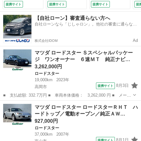
メラ レーンキープ
／エアコン／純正Ｈ
外１５インチアルミ
提携サイト
提携サイト
提携サイト
提
アシスト 衝突被害
ＤＤナビ／ＴＶ／Ｃ
（車検整備付）
軽減ブレーキ レー
Ｄ／純正フロアマッ
【自社ローン】審査通らない方へ
ンキープアシスト
ト／フォグランプ／
自社ローンなら「じしゃロン」。他社の審査に通らなか
オートライト 純正
Ｗエアバック／保証
った方も
１６インチＡＷ（サ
書／取説有り （検
マー） スマートキ
9.8）
Ad
株式会社IDOM
ー （検10.3）
マツダ ロードスター Ｓスペシャルパッケー
ジ ワンオーナー ６速ＭＴ 純正ナビ…
3,262,000円
ロードスター
19,000km
2023年
8月3日
提携サイト
高岡市
■ 支払総額: 332.7万円 ■ 車両本体価格： 3,262,000 円 ■ メーカ
ー名： マツダ ■ 車種名： ロードスター ■ グレード名： Ｓス
富山
高岡市
ロードスター
マツダ ロードスター ロードスターＲＨＴ ハ
ペシャルパッケージ ワンオーナー ６速ＭＴ 純正ナビ（ＢＴ／Ａ
ードトップ／電動オープン／純正ＡＷ…
Ｍ／ＦＭ...
927,000円
ロードスター
37,000km
2007年
8月1日
提携サイト