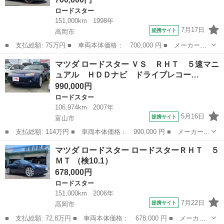
ロードスター
151,000km
1998年
7月17日
提携サイト
高岡市
■ 支払総額: 75万円 ■ 車両本体価格： 700,000 円 ■ メーカー
名： マツダ ■ 車種名： ロードスター ■ グレード名： Ｍパッ
富山
高岡市
ロードスター
マツダ ロードスター ＶＳ ＲＨＴ ５速マニ
ケージ ５ＭＴ 社外マフラー ■ 排気量： 1600cc ■ ドア枚
ュアル ＨＤＤナビ ドライブレコー…
数： オー...
990,000円
ロードスター
106,974km
2007年
5月16日
提携サイト
富山市
■ 支払総額: 114万円 ■ 車両本体価格： 990,000 円 ■ メーカー
名： マツダ ■ 車種名： ロードスター ■ グレード名： ＶＳ
富山
富山市
ロードスター
マツダ ロードスター ロードスターＲＨＴ ５
ＲＨＴ ５速マニュアル ＨＤＤナビ ドライブレコーダー アルミ
ＭＴ （検10.1）
ホイール カー...
678,000円
ロードスター
151,000km
2006年
7月22日
提携サイト
高岡市
■ 支払総額: 72.8万円 ■ 車両本体価格： 678,000 円 ■ メーカー