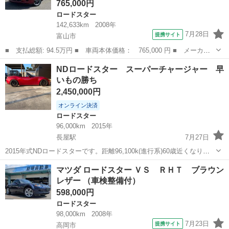
765,000円
ロードスター
142,633km
2008年
7月28日
提携サイト
富山市
■ 支払総額: 94.5万円 ■ 車両本体価格： 765,000 円 ■ メーカー
名： マツダ ■ 車種名： ロードスター ■ グレード名： ＶＳ
富山
富山市
ロードスター
NDロードスター スーパーチャージャー 早
ＲＨＴ ワンセグＨＤＤナビ ハードトップ 電動オープン パドル
いもの勝ち
シフト キー...
2,450,000円
オンライン決済
ロードスター
96,000km
2015年
長屋駅
7月27日
2015年式NDロードスターです。距離96,100k(進行系)60歳近くなり、
ほとんど乗らなくなってしまったので出品します。エンジンルームを
富山
黒部市
長屋駅
ロードスター
マツダ ロードスター ＶＳ ＲＨＴ ブラウン
見てもらえれば分かると思うのですが、HKS製のスーパーチャージャ
レザー （車検整備付）
ー搭載してます。フロ...
598,000円
ロードスター
98,000km
2008年
7月23日
提携サイト
高岡市