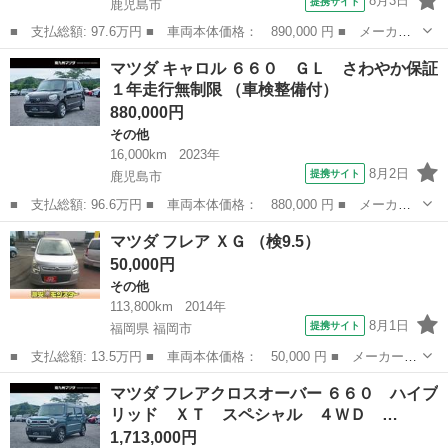
8月3日
提携サイト
鹿児島市
■ 支払総額: 97.6万円 ■ 車両本体価格： 890,000 円 ■ メーカー
名： マツダ ■ 車種名： キャロル ■ グレード名： ６６０ Ｇ
鹿児島
鹿児島市
その他
マツダ キャロル ６６０ ＧＬ さわやか保証
Ｌ さわやか保証１年走行無制限 ■ 排気量： 660cc ■ ドア枚
１年走行無制限 （車検整備付）
数： ...
880,000円
その他
16,000km
2023年
8月2日
提携サイト
鹿児島市
■ 支払総額: 96.6万円 ■ 車両本体価格： 880,000 円 ■ メーカー
名： マツダ ■ 車種名： キャロル ■ グレード名： ６６０ Ｇ
鹿児島
鹿児島市
その他
マツダ フレア ＸＧ （検9.5）
Ｌ さわやか保証１年走行無制限 ■ 排気量： 660cc ■ ドア枚
50,000円
数： ...
その他
113,800km
2014年
8月1日
提携サイト
福岡県 福岡市
■ 支払総額: 13.5万円 ■ 車両本体価格： 50,000 円 ■ メーカー
名： マツダ ■ 車種名： フレア ■ グレード名： ＸＧ ■ 排気
福岡
福岡市
その他
マツダ フレアクロスオーバー ６６０ ハイブ
量： 660cc ■ ドア枚数： 5D ■ ミッション： CVT ■ 店舗...
リッド ＸＴ スペシャル ４ＷＤ …
1,713,000円