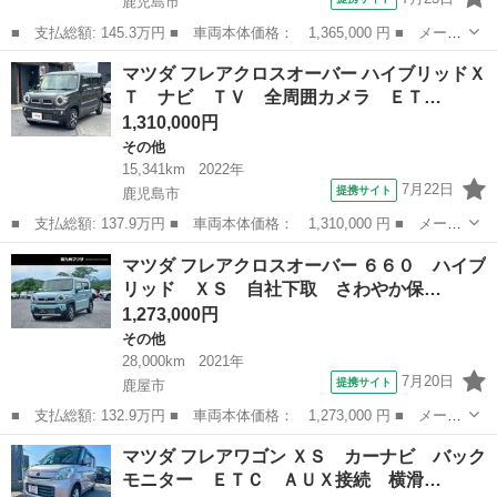
鹿児島市
■ 支払総額: 145.3万円 ■ 車両本体価格： 1,365,000 円 ■ メーカ
ー名： マツダ ■ 車種名： フレアクロスオーバー ■ グレード
鹿児島
鹿児島市
その他
マツダ フレアクロスオーバー ハイブリッドＸ
名： ６６０ ハイブリッド ＸＳ スペシャル 自社下取 さわや
Ｔ ナビ ＴＶ 全周囲カメラ ＥＴ…
か保証１年...
1,310,000円
その他
15,341km
2022年
7月22日
提携サイト
鹿児島市
■ 支払総額: 137.9万円 ■ 車両本体価格： 1,310,000 円 ■ メーカ
ー名： マツダ ■ 車種名： フレアクロスオーバー ■ グレード
鹿児島
鹿児島市
その他
マツダ フレアクロスオーバー ６６０ ハイブ
名： ハイブリッドＸＴ ナビ ＴＶ 全周囲カメラ ＥＴＣ ドラ
リッド ＸＳ 自社下取 さわやか保…
イブレコー...
1,273,000円
その他
28,000km
2021年
7月20日
提携サイト
鹿屋市
■ 支払総額: 132.9万円 ■ 車両本体価格： 1,273,000 円 ■ メーカ
ー名： マツダ ■ 車種名： フレアクロスオーバー ■ グレード
鹿児島
鹿屋市
その他
マツダ フレアワゴン ＸＳ カーナビ バック
名： ６６０ ハイブリッド ＸＳ 自社下取 さわやか保証１年走
モニター ＥＴＣ ＡＵＸ接続 横滑…
行無制限 ...