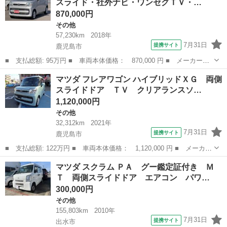
スライド・社外ナビ・ワンセグＴＶ・…
870,000円
その他
57,230km
2018年
7月31日
提携サイト
鹿児島市
■ 支払総額: 95万円 ■ 車両本体価格： 870,000 円 ■ メーカー
名： マツダ ■ 車種名： フレアワゴン ■ グレード名： ハイブ
鹿児島
鹿児島市
その他
マツダ フレアワゴン ハイブリッドＸＧ 両側
リッドＸＧ 両側スライド・社外ナビ・ワンセグＴＶ・ＤＶＤ／ＣＤ
スライドドア ＴＶ クリアランスソ…
／ＢＴ・ＥＴＣ・...
1,120,000円
その他
32,312km
2021年
7月31日
提携サイト
鹿児島市
■ 支払総額: 122万円 ■ 車両本体価格： 1,120,000 円 ■ メーカー
名： マツダ ■ 車種名： フレアワゴン ■ グレード名： ハイブ
鹿児島
鹿児島市
その他
マツダ スクラム ＰＡ グー鑑定証付き Ｍ
リッドＸＧ 両側スライドドア ＴＶ クリアランスソナー 衝突被
Ｔ 両側スライドドア エアコン パワ…
害軽減シス...
300,000円
その他
155,803km
2010年
7月31日
提携サイト
出水市