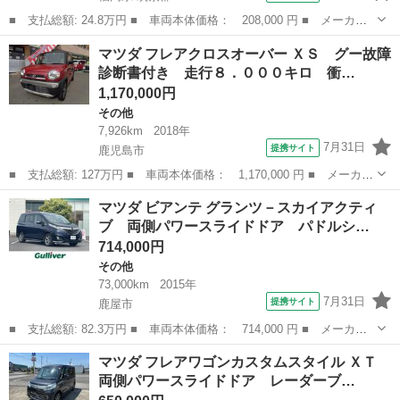
■ 支払総額: 24.8万円 ■ 車両本体価格： 208,000 円 ■ メーカー
名： マツダ ■ 車種名： キャロル ■ グレード名： ＧＳ 販売
福岡
筑紫郡
その他
マツダ フレアクロスオーバー ＸＳ グー故障
店保証付き／ユーザー買取車／キーレス付キー／電動格納ドアミラー
診断書付き 走行８．０００キロ 衝…
／パワーウィ...
1,170,000円
その他
7,926km
2018年
7月31日
提携サイト
鹿児島市
■ 支払総額: 127万円 ■ 車両本体価格： 1,170,000 円 ■ メーカー
名： マツダ ■ 車種名： フレアクロスオーバー ■ グレード
鹿児島
鹿児島市
その他
マツダ ビアンテ グランツ－スカイアクティ
名： ＸＳ グー故障診断書付き 走行８．０００キロ 衝突軽減ブ
ブ 両側パワースライドドア パドルシ…
レーキ ナビ ...
714,000円
その他
73,000km
2015年
7月31日
提携サイト
鹿屋市
■ 支払総額: 82.3万円 ■ 車両本体価格： 714,000 円 ■ メーカー
名： マツダ ■ 車種名： ビアンテ ■ グレード名： グランツ－
鹿児島
鹿屋市
その他
マツダ フレアワゴンカスタムスタイル ＸＴ
スカイアクティブ 両側パワースライドドア パドルシフト アイド
両側パワースライドドア レーダーブ…
リングストッ...