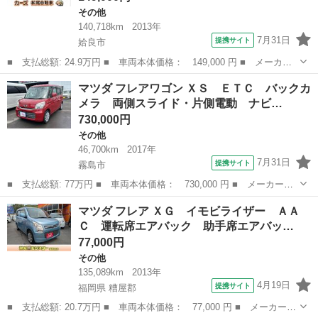
その他
140,718km
2013年
7月31日
提携サイト
姶良市
■ 支払総額: 24.9万円 ■ 車両本体価格： 149,000 円 ■ メーカー
名： マツダ ■ 車種名： フレアワゴン ■ グレード名： ＸＧ
鹿児島
姶良市
その他
マツダ フレアワゴン ＸＳ ＥＴＣ バックカ
ドライブレコーダー ＥＴＣ 両側スライドドア 衝突被害軽減シス
メラ 両側スライド・片側電動 ナビ…
テム スマー...
730,000円
その他
46,700km
2017年
7月31日
提携サイト
霧島市
■ 支払総額: 77万円 ■ 車両本体価格： 730,000 円 ■ メーカー
名： マツダ ■ 車種名： フレアワゴン ■ グレード名： ＸＳ
鹿児島
霧島市
その他
マツダ フレア ＸＧ イモビライザー ＡＡ
ＥＴＣ バックカメラ 両側スライド・片側電動 ナビ ＴＶ レー
Ｃ 運転席エアバック 助手席エアバッ…
ンアシスト 衝突...
77,000円
その他
135,089km
2013年
4月19日
提携サイト
福岡県 糟屋郡
■ 支払総額: 20.7万円 ■ 車両本体価格： 77,000 円 ■ メーカー