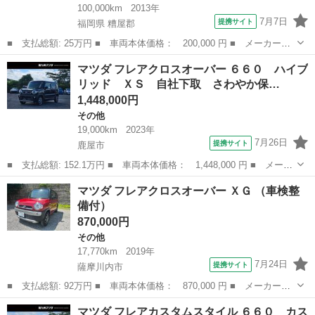
100,000km
2013年
7月7日
提携サイト
福岡県 糟屋郡
■ 支払総額: 25万円 ■ 車両本体価格： 200,000 円 ■ メーカー
名： マツダ ■ 車種名： フレアカスタムスタイル ■ グレード
福岡
糟屋郡
その他
マツダ フレアクロスオーバー ６６０ ハイブ
名： ＸＳ ナビ ＴＶ ＥＴＣ ■ 排気量： 660cc ■ ドア枚
リッド ＸＳ 自社下取 さわやか保…
数： 5D ...
1,448,000円
その他
19,000km
2023年
7月26日
提携サイト
鹿屋市
■ 支払総額: 152.1万円 ■ 車両本体価格： 1,448,000 円 ■ メーカ
ー名： マツダ ■ 車種名： フレアクロスオーバー ■ グレード
鹿児島
鹿屋市
その他
マツダ フレアクロスオーバー ＸＧ （車検整
名： ６６０ ハイブリッド ＸＳ 自社下取 さわやか保証１年走
備付）
行無制限 ...
870,000円
その他
17,770km
2019年
7月24日
提携サイト
薩摩川内市
■ 支払総額: 92万円 ■ 車両本体価格： 870,000 円 ■ メーカー
名： マツダ ■ 車種名： フレアクロスオーバー ■ グレード
鹿児島
薩摩川内市
その他
マツダ フレアカスタムスタイル ６６０ カス
名： ＸＧ ■ 排気量： 660cc ■ ドア枚数： 5D ■ ミッション：