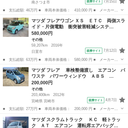
7月15日
提携サイト
南さつま市
■ 支払総額: 46万円 ■ 車両本体価格： 410,000 円 ■ メーカー
名： マツダ ■ 車種名： キャロル ■ グレード名： ＧＳ キー
鹿児島
南さつま市
その他
マツダ フレアワゴン ＸＳ ＥＴＣ 両側スラ
レスエントリー 電動格納ミラー ＡＴ 盗難防止システム ＣＤ
イド・片側電動 衝突被害軽減システ…
衝突安全ボディ ...
580,000円
その他
59,207km
2016年
7月12日
提携サイト
日置市
■ 支払総額: 63万円 ■ 車両本体価格： 580,000 円 ■ メーカー
名： マツダ ■ 車種名： フレアワゴン ■ グレード名： ＸＳ
鹿児島
日置市
その他
マツダ フレア 車検整備渡し エアコン パ
ＥＴＣ 両側スライド・片側電動 衝突被害軽減システム スマート
ワステ パワーウィンドウ ＡＢＳ …
キー アイドリン...
200,000円
その他
203,400km
2012年
4月7日
提携サイト
宮崎県 宮崎市
■ 支払総額: 27万円 ■ 車両本体価格： 200,000 円 ■ メーカー
名： マツダ ■ 車種名： フレア ■ グレード名： 車検整備渡
宮崎
宮崎市
その他
マツダ スクラムトラック ＫＣ 軽トラッ
し エアコン パワステ パワーウィンドウ ＡＢＳ リモコンキー
ク ＡＴ エアコン 運転席エアバッグ…
付き ＣＤオーデ...