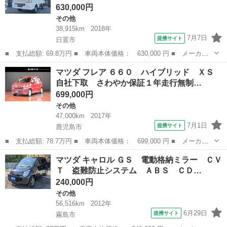
630,000円
その他
38,915km
2018年
7月7日
提携サイト
日置市
■ 支払総額: 69.8万円 ■ 車両本体価格： 630,000 円 ■ メーカー
名： マツダ ■ 車種名： スクラムトラック ■ グレード名：
鹿児島
日置市
その他
マツダ フレア ６６０ ハイブリッド ＸＳ
ＫＣ 軽トラック ＡＴ エアコン 運転席エアバッグ 助手席エア
自社下取 さわやか保証１年走行無制…
バッグ ■ ...
699,000円
その他
47,000km
2017年
7月1日
提携サイト
鹿児島市
■ 支払総額: 78.7万円 ■ 車両本体価格： 699,000 円 ■ メーカー
名： マツダ ■ 車種名： フレア ■ グレード名： ６６０ ハイ
鹿児島
鹿児島市
その他
マツダ キャロル ＧＳ 電動格納ミラー ＣＶ
ブリッド ＸＳ 自社下取 さわやか保証１年走行無制限 ■ 排気
Ｔ 盗難防止システム ＡＢＳ ＣＤ…
量： 660...
240,000円
その他
56,516km
2012年
6月29日
提携サイト
霧島市