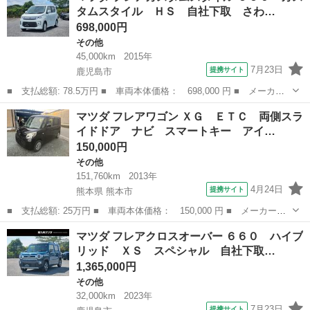
タムスタイル ＨＳ 自社下取 さわ…
CV...
698,000円
その他
45,000km
2015年
7月23日
提携サイト
鹿児島市
■ 支払総額: 78.5万円 ■ 車両本体価格： 698,000 円 ■ メーカー
名： マツダ ■ 車種名： フレアカスタムスタイル ■ グレード
鹿児島
鹿児島市
その他
マツダ フレアワゴン ＸＧ ＥＴＣ 両側スラ
名： ６６０ カスタムスタイル ＨＳ 自社下取 さわやか保証１
イドドア ナビ スマートキー アイ…
年走行無制限 ...
150,000円
その他
151,760km
2013年
4月24日
提携サイト
熊本県 熊本市
■ 支払総額: 25万円 ■ 車両本体価格： 150,000 円 ■ メーカー
名： マツダ ■ 車種名： フレアワゴン ■ グレード名： ＸＧ
熊本
熊本市
その他
マツダ フレアクロスオーバー ６６０ ハイブ
ＥＴＣ 両側スライドドア ナビ スマートキー アイドリングスト
リッド ＸＳ スペシャル 自社下取…
ップ ベンチシー...
1,365,000円
その他
32,000km
2023年
7月23日
提携サイト