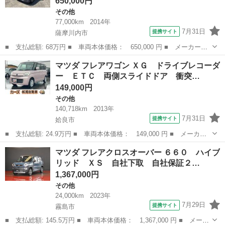
650,000円
その他
77,000km
2014年
7月31日
提携サイト
薩摩川内市
■ 支払総額: 68万円 ■ 車両本体価格： 650,000 円 ■ メーカー
名： マツダ ■ 車種名： フレアワゴンカスタムスタイル ■ グレ
鹿児島
薩摩川内市
その他
マツダ フレアワゴン ＸＧ ドライブレコーダ
ード名： ＸＴ 両側パワースライドドア レーダーブレーキサポー
ー ＥＴＣ 両側スライドドア 衝突…
ト ■ 排気量：...
149,000円
その他
140,718km
2013年
7月31日
提携サイト
姶良市
■ 支払総額: 24.9万円 ■ 車両本体価格： 149,000 円 ■ メーカー
名： マツダ ■ 車種名： フレアワゴン ■ グレード名： ＸＧ
鹿児島
姶良市
その他
マツダ フレアクロスオーバー ６６０ ハイブ
ドライブレコーダー ＥＴＣ 両側スライドドア 衝突被害軽減シス
リッド ＸＳ 自社下取 自社保証２…
テム スマー...
1,367,000円
その他
24,000km
2023年
7月29日
提携サイト
霧島市
■ 支払総額: 145.5万円 ■ 車両本体価格： 1,367,000 円 ■ メーカ