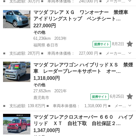
■ 支払総額: 30万円 ■ 車両本体価格： 240,000 円 ■ メーカー
名： マツダ ■ 車種名： キャロル ■ グレード名： ＧＳ 電動
鹿児島
霧島市
その他
マツダ フレア ＸＧ ワンオーナー 禁煙車
格納ミラー ＣＶＴ 盗難防止システム ＡＢＳ ＣＤ アルミホイ
アイドリングストップ ベンチシート…
ール 衝突安全ボ...
227,000円
その他
61,236km
2013年
8月2日
提携サイト
福岡県 春日市
■ 支払総額: 28万円 ■ 車両本体価格： 227,000 円 ■ メーカー
名： マツダ ■ 車種名： フレア ■ グレード名： ＸＧ ワンオ
福岡
春日市
その他
マツダ フレアワゴン ハイブリッドＸＳ 禁煙
ーナー 禁煙車 アイドリングストップ ベンチシート キーレス
車 レーダーブレーキサポート オー…
スペアキー ＣＤ...
1,318,000円
その他
27,652km
2021年
6月25日
提携サイト
鹿児島市
■ 支払総額: 139.8万円 ■ 車両本体価格： 1,318,000 円 ■ メーカ
ー名： マツダ ■ 車種名： フレアワゴン ■ グレード名： ハイ
鹿児島
鹿児島市
その他
マツダ フレアクロスオーバー ６６０ ハイブ
ブリッドＸＳ 禁煙車 レーダーブレーキサポート オートマチック
リッド ＸＴ 自社下取 自社保証２…
ハイビー...
1,347,000円