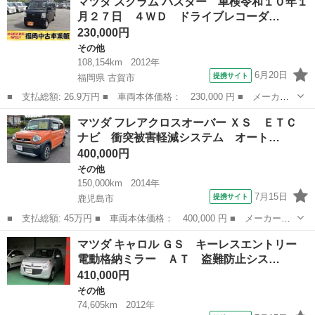
マツダ スクラム バスター 車検令和１０年１
Ｃ ナビ 電動格納ミラー ＣＶＴ 盗難防止システム ＡＢＳ Ｃ
月２７日 ４ＷＤ ドライブレコーダ…
Ｄ ＵＳＢ ミュ...
230,000円
その他
108,154km
2012年
6月20日
提携サイト
福岡県 古賀市
■ 支払総額: 26.9万円 ■ 車両本体価格： 230,000 円 ■ メーカー
名： マツダ ■ 車種名： スクラム ■ グレード名： バスター
福岡
古賀市
その他
マツダ フレアクロスオーバー ＸＳ ＥＴＣ
車検令和１０年１月２７日 ４ＷＤ ドライブレコーダー ルーフキ
ナビ 衝突被害軽減システム オート…
ャリア ５速...
400,000円
その他
150,000km
2014年
7月15日
提携サイト
鹿児島市
■ 支払総額: 45万円 ■ 車両本体価格： 400,000 円 ■ メーカー
名： マツダ ■ 車種名： フレアクロスオーバー ■ グレード
鹿児島
鹿児島市
その他
マツダ キャロル ＧＳ キーレスエントリー
名： ＸＳ ＥＴＣ ナビ 衝突被害軽減システム オートライト
電動格納ミラー ＡＴ 盗難防止シス…
ＨＩＤ スマートキー...
410,000円
その他
74,605km
2012年