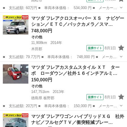
高松市
■ 支払総額: 60万円 ■ 車両本体価格： 534,000 円 ■ メーカー
名： マツダ ■ 車種名： フレアカスタムスタイル ■ グレード
香川
高松市
その他
マツダ フレアクロスオーバー ＸＳ ナビゲー
名： ＸＴ ＥＴＣ オートクルーズコントロール 衝突被害軽減シ
ション／ＥＴＣ／バックカメラ／スマ…
ステム オートライ...
748,000円
その他
11,908km
2014年
8月1日
提携サイト
木田郡
■ 支払総額: 79.7万円 ■ 車両本体価格： 748,000 円 ■ メーカー
名： マツダ ■ 車種名： フレアクロスオーバー ■ グレード
香川
木田郡
その他
マツダ フレアカスタムスタイル ＸＴ ター
名： ＸＳ ナビゲーション／ＥＴＣ／バックカメラ／スマートキー
ボ ローダウン／社外１６インチアルミ…
／プッシュスター...
150,000円
その他
147,751km
2013年
8月1日
提携サイト
徳島県 板野郡
■ 支払総額: 20万円 ■ 車両本体価格： 150,000 円 ■ メーカー
名： マツダ ■ 車種名： フレアカスタムスタイル ■ グレード
徳島
板野郡
その他
マツダ フレアワゴン ハイブリッドＸＧ 社外
名： ＸＴ ターボ ローダウン／社外１６インチアルミホイール／
ナビ／フルセグＴＶ／衝突軽減ブレー…
ナビ／地デジテレビ...