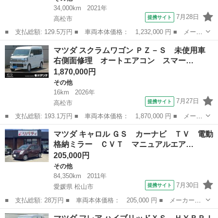
34,000km
2021年
7月28日
提携サイト
高松市
■ 支払総額: 129.5万円 ■ 車両本体価格： 1,232,000 円 ■ メーカ
ー名： マツダ ■ 車種名： フレアワゴン ■ グレード名： ６６
香川
高松市
その他
マツダ スクラムワゴン ＰＺ－Ｓ 未使用車
０ ハイブリッド ＸＳ ＬＥＤヘッドランプ オートエアコン ラ
右側面修理 オートエアコン スマー…
ジオ付き...
1,870,000円
その他
16km
2026年
7月27日
提携サイト
高松市
■ 支払総額: 193.1万円 ■ 車両本体価格： 1,870,000 円 ■ メーカ
ー名： マツダ ■ 車種名： スクラムワゴン ■ グレード名： Ｐ
香川
高松市
その他
マツダ キャロル ＧＳ カーナビ ＴＶ 電動
Ｚ－Ｓ 未使用車 右側面修理 オートエアコン スマートキー 両
格納ミラー ＣＶＴ マニュアルエア…
側パワー...
205,000円
その他
84,350km
2011年
7月30日
提携サイト
愛媛県 松山市
■ 支払総額: 28万円 ■ 車両本体価格： 205,000 円 ■ メーカー
名： マツダ ■ 車種名： キャロル ■ グレード名： ＧＳ カー
愛媛
松山市
その他