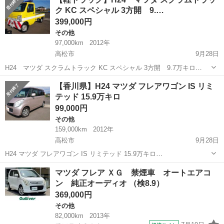
です。 それ以外は擦り傷等あります。 AC効きます。 AT ご質問等ご
ク KC スペシャル 3方開 9.…
スクラム
ざいましたら...
399,000円
その他
97,000km
2012年
高松市
9月28日
H24 マツダ スクラムトラック KC スペシャル 3方開 9.7万キロ
https://www.kurumaerabi.com/usedcar/detail/32084-65/
香川
高松市
その他
スクラム
【香川県】H24 マツダ フレアワゴン IS リミ
テッド 15.9万キロ
99,000円
その他
159,000km
2012年
高松市
9月28日
H24 マツダ フレアワゴン IS リミテッド 15.9万キロ
https://www.kurumaerabi.com/usedcar/detail/32084-12/
香川
高松市
その他
フレア
マツダ フレア ＸＧ 禁煙車 オートエアコ
ン 純正オーディオ （検8.9）
369,000円
その他
82,000km
2013年