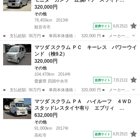
320,000円
その他
78,455km
2013年
6月25日
提携サイト
観音寺市
■ 支払総額: 36万円 ■ 車両本体価格： 320,000 円 ■ メーカー
名： マツダ ■ 車種名： フレアワゴン ■ グレード名： ＩＳリ
香川
観音寺市
その他
マツダ スクラム ＰＣ キーレス パワーウイ
ミテッド バックモニターカメラ 左側パワースライドドア／両側ス
ンド （検9.2）
ライド オートエ...
320,000円
その他
104,470km
2014年
7月21日
提携サイト
愛媛県 四国中央市
■ 支払総額: 36万円 ■ 車両本体価格： 320,000 円 ■ メーカー
名： マツダ ■ 車種名： スクラム ■ グレード名： ＰＣ キー
愛媛
四国中央市
その他
マツダ スクラム ＰＡ ハイルーフ ４ＷＤ
レス パワーウインド ■ 排気量： 660cc ■ ドア枚数： 5D ■ ミ
スタッドレスタイヤ有り エブリィ …
ッ...
632,000円
その他
91,000km
2017年
6月25日
提携サイト
高松市