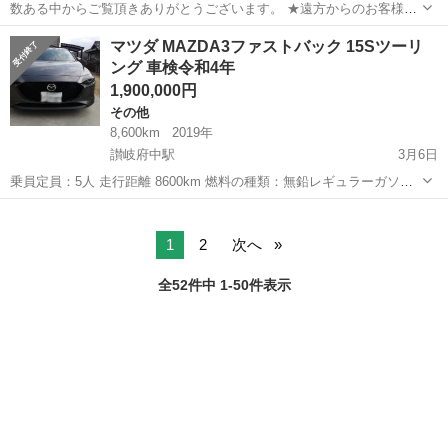
数ある中からご覧頂きありがとうございます。 ★遠方からのお客様に
もご対応！ ★年中無休にてお客様へ迅速なご対応！ お車の詳細、プロ
香川
さぬき市
公文明駅
その他
マツダ MAZDA3ファストバック 15Sツーリ
フィールの紹介文をご確認の上、ご質問頂けましたら幸いです。 かな
ング 車検令和4年
り格安での販売となります...
1,900,000円
その他
8,600km
2019年
讃岐府中駅
3月6日
乗員定員：5人 走行距離 8600km 燃料の種類：無鉛レギュラーガソリ
ン 排気量：1500cc ミッション：AT ボディタイプ：ハッチバック 駆動
香川
高松市
讃岐府中駅
その他
ファストバック
方式：FF 車検:令和4年6月 純正ナビ、純正アルミ、バックカメラ、レ
ーダ...
1
2
次へ
全52件中 1-50件表示