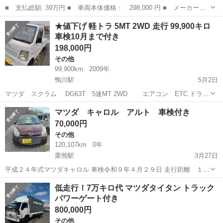
■ 支払総額: 39万円 ■ 車両本体価格： 298,000 円 ■ メーカー
名： マツダ ■ 車種名： スクラム ■ グレード名： バスター
香川
高松市
その他
★値下げ 軽トラ 5MT 2WD 走行 99,900キロ
■ 排気量： 660cc ■ ドア枚数： 5D ■ ミッション： MT5速 ■...
車検10月まで付き
198,000円
その他
99,900km
2009年
鴨川駅
5月2日
マツダ スクラム DG63T 5速MT 2WD エアコン ETC ドラレ
コ 付きです。 ※車検残が少ないので値下げしました。 初度登録 平成
香川
坂出市
鴨川駅
その他
軽トラ
マツダ キャロル アルト 車検付き
２１年５月です。 ２年ほど前に中古で購入して使っていまし...
70,000円
その他
120,107km
0年
栗熊駅
3月27日
平成２４年式マツダキャロル 車検令和９年４月２９日 走行距離 １２
０２００km エンジン、エアコン類調子良好！全体的には良いと思いま
香川
丸亀市
栗熊駅
その他
キャロル
低走行！7万キロ代 マツダタイタン トラック
す！ テレビ付き！ 足がわりには良いと思います！ 汚れ傷等、ありま
パワーゲート付き
す！ 現車確認、試乗でき...
800,000円
その他