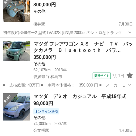
800,000円
その他
榎井駅
7月30日
初年度昭和48年ー2 型式TVA32S 排気量2000ccのレトロなトラックで
シャーシは写真にありますがきれいです。
香川
仲多度郡
榎井駅
その他
MAZDA
マツダ フレアワゴン ＸＳ ナビ ＴＶ バッ
クカメラ Ｂｌｕｅｔｏｏｔｈ パワ…
350,000円
その他
52,107km
2013年
7月1日
提携サイト
愛媛県 宇和島市
■ 支払総額: 43万円 ■ 車両本体価格： 350,000 円 ■ メーカー
名： マツダ ■ 車種名： フレアワゴン ■ グレード名： ＸＳ
愛媛
宇和島市
その他
マツダ デミオ カジュアル 平成19年式
ナビ ＴＶ バックカメラ Ｂｌｕｅｔｏｏｔｈ パワースライドド
98,000円
ア ＥＴＣ 前後...
オンライン決済
その他
74,000km
2007年
公文明駅
4月30日