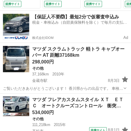
ト ＨＩＤ スマー
突被害軽減システム
／タイミングチェー
キ
提携サイト
提携サイト
提携サイト
提
トキー アイドリン
／アイドリングスト
ン／エンジンプッシ
ド
グストップ 電動格
ップ／シートヒータ
ュスタート／スマー
ー
【保証人不要🙆】最短2分で仮審査申込み
納ミラー シートヒ
ー／ＨＩＤヘッドラ
トキー／ＥＴＣ／Ｈ
プ
税金・車検込み（自賠責保険料を除く）で毎月の支払額
ーター ベンチシー
イト／オートライト
ＩＤ／ドライブレコ
電
は一定の自社ローン🚗
ト ＣＶＴ ターボ
／オートエアコン／
ーダー （車検整備
ラ
（車検整備付）
フロントフォグラン
付）
整
Ad
株式会社IDOM
プ （検9.10）
マツダ スクラムトラック 軽トラ キャブオー
バー AT 距離37168km
298,000円
その他
37,168km
2010年
金蔵寺駅
8月3日
ご覧いただきありがとうございます！ 香川県からの出品です。 車検証
の有効期間、令和8年9月5日まで。 マツダ スクラムトラック（軽ト
香川
仲多度郡
金蔵寺駅
その他
キャブオーバー
マツダ フレアカスタムスタイル ＸＴ ＥＴ
ラ） キャブオーバー / オートマ車（AT） 初年度 平成22年9月 型式
Ｃ オートクルーズコントロール 衝突…
EBD-D...
534,000円
その他
111,218km
2015年
8月1日
提携サイト