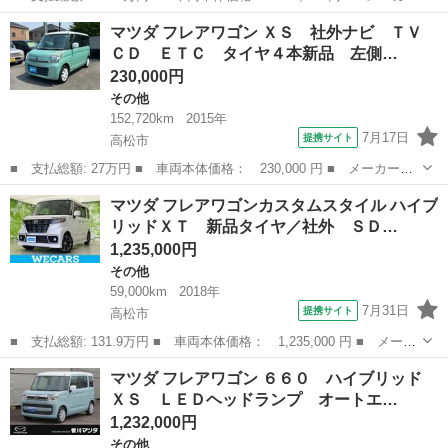
名： マツダ ■ 車種名： フレアクロスオーバー ■ グレード
香川
木田郡
その他
マツダ フレアワゴン ＸＳ 社外ナビ ＴＶ
名： ハイブリッドＸＧ 社外オーディオ／ＥＴＣ／スマートキー／
ＣＤ ＥＴＣ タイヤ４本新品 左側…
プッシュスター...
230,000円
その他
152,720km
2015年
7月17日
提携サイト
高松市
■ 支払総額: 27万円 ■ 車両本体価格： 230,000 円 ■ メーカー
名： マツダ ■ 車種名： フレアワゴン ■ グレード名： ＸＳ
香川
高松市
その他
マツダ フレアワゴンカスタムスタイル ハイブ
社外ナビ ＴＶ ＣＤ ＥＴＣ タイヤ４本新品 左側パワースライ
リッドＸＴ 新品タイヤ／社外 ＳＤ…
ドドア レーダー...
1,235,000円
その他
59,000km
2018年
7月31日
提携サイト
高松市
■ 支払総額: 131.9万円 ■ 車両本体価格： 1,235,000 円 ■ メーカ
ー名： マツダ ■ 車種名： フレアワゴンカスタムスタイル ■ グ
香川
高松市
その他
マツダ フレアワゴン ６６０ ハイブリッド
レード名： ハイブリッドＸＴ 新品タイヤ／社外 ＳＤナビ／衝突
ＸＳ ＬＥＤヘッドランプ オートエ…
安全装置...
1,232,000円
その他