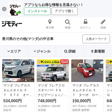
アプリならお得な情報を見逃さない！
インストール
アプリで開く
香川県
検索
ログイン
投稿
香川県のその他(マツダ)の中古車
人気キーワード
エリア
ジャンル
詳細
新着順
マツダ フレアカス
マツダ フレアクロ
マツダ フレアカス
マ
タムスタイル Ｘ
スオーバー ＸＳ
タムスタイル Ｘ
ン
Ｔ ＥＴＣ オート
ナビゲーション／Ｅ
Ｔ ターボ ローダ
Ｇ
クルーズコントロー
ＴＣ／バックカメラ
ウン／社外１６イン
セ
534,000円
748,000円
150,000円
64
ル 衝突被害軽減シ
／スマートキー／プ
チアルミホイール／
ブ
111,218km / 2015年
11,908km / 2014年
147,751km / 2013年
98,
ステム オートライ
ッシュスタート／衝
ナビ／地デジテレビ
ン
高松市
木田郡
徳島県 板野郡
木