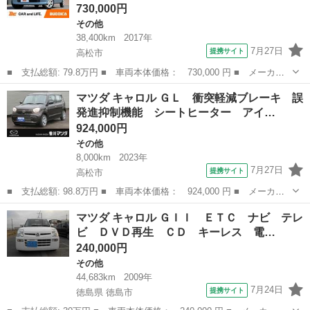
730,000円
その他
38,400km
2017年
7月27日
提携サイト
高松市
■ 支払総額: 79.8万円 ■ 車両本体価格： 730,000 円 ■ メーカー
名： マツダ ■ 車種名： フレア ■ グレード名： ハイブリッド
香川
高松市
その他
マツダ キャロル ＧＬ 衝突軽減ブレーキ 誤
ＸＧ 禁煙 マイルドハイブリッド 社外オーディオ Ａストップ
発進抑制機能 シートヒーター アイ…
電格ミラー ...
924,000円
その他
8,000km
2023年
7月27日
提携サイト
高松市
■ 支払総額: 98.8万円 ■ 車両本体価格： 924,000 円 ■ メーカー
名： マツダ ■ 車種名： キャロル ■ グレード名： ＧＬ 衝突
香川
高松市
その他
マツダ キャロル ＧＩＩ ＥＴＣ ナビ テレ
軽減ブレーキ 誤発進抑制機能 シートヒーター アイドリングスト
ビ ＤＶＤ再生 ＣＤ キーレス 電…
ップ 被害軽...
240,000円
その他
44,683km
2009年
7月24日
提携サイト
徳島県 徳島市