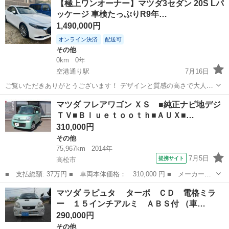
【極上ワンオーナー】マツダ3セダン 20S Lパ
社外ナビ ＴＶ ＣＤ ＥＴＣ タイヤ４本新品 左側パワースライ
ッケージ 車検たっぷりR9年…
ドドア レーダー...
1,490,000円
オンライン決済
配送可
その他
0km
0年
空港通り駅
7月16日
ご覧いただきありがとうございます！ デザインと質感の高さで大人気
の「マツダ3 セダン（20S Lパッケージ）」を出品いたします。 安心
香川
高松市
空港通り駅
その他
車両
マツダ フレアワゴン ＸＳ ■純正ナビ地デジ
の【ワンオーナー車】であり、国に認められた指定整備工場にてきっ
ＴＶ■Ｂｌｕｅｔｏｏｔｈ■ＡＵＸ■…
ちりと定期点検・車検を受け...
310,000円
その他
75,967km
2014年
7月5日
提携サイト
高松市
■ 支払総額: 37万円 ■ 車両本体価格： 310,000 円 ■ メーカー
名： マツダ ■ 車種名： フレアワゴン ■ グレード名： ＸＳ ■
香川
高松市
その他
マツダ ラピュタ ターボ ＣＤ 電格ミラ
純正ナビ地デジＴＶ■Ｂｌｕｅｔｏｏｔｈ■ＡＵＸ■ＨＤＭＩ■バックカ
ー １５インチアルミ ＡＢＳ付 （車…
メラ■ステ...
290,000円
その他