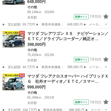
648,000円
その他
98,149km
2018年
7月31日
提携サイト
木田郡
■ 支払総額: 69.7万円 ■ 車両本体価格： 648,000 円 ■ メーカー
名： マツダ ■ 車種名： フレアワゴン ■ グレード名： ハイブ
香川
木田郡
その他
マツダ フレアワゴン ＸＳ ナビゲーション／
リッドＸＧ 社外ナビ／フルセグＴＶ／衝突軽減ブレーキ／アイドリ
ＥＴＣ／ドライブレコーダー／純正オ…
ングストップ...
398,000円
その他
70,420km
2013年
7月31日
提携サイト
木田郡
■ 支払総額: 44.7万円 ■ 車両本体価格： 398,000 円 ■ メーカー
名： マツダ ■ 車種名： フレアワゴン ■ グレード名： ＸＳ
香川
木田郡
その他
マツダ フレアクロスオーバー ハイブリッドＸ
ナビゲーション／ＥＴＣ／ドライブレコーダー／純正オーディオ／ス
Ｇ 社外オーディオ／ＥＴＣ／スマー…
マートキー／...
998,000円
その他
65,340km
2021年
7月31日
提携サイト
木田郡
■ 支払総額: 104.7万円 ■ 車両本体価格： 998,000 円 ■ メーカー