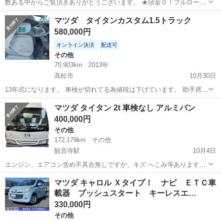
数ある中からご覧頂きありがとうございます。 ★頭金０！フルローン
大歓迎！ ★遠方からのお客様にもご対応！ ★年中無休にてお客様へ迅
香川
さぬき市
長尾駅
その他
車両
マツダ タイタンカスタム1.5トラック
速なご対応！ お車の詳細、プロフィールの紹介文をご確認の上、ご質
580,000円
問頂けましたら幸いです。 ...
オンライン決済
配送可
その他
70,903km
2013年
高松市
10月30日
13年式になります。 車検が切れてる為値段は下げています。 助手席ウ
ィンドウガラスのスイッチが壊れているため交換が必要です。 装備品
香川
高松市
その他
タイタン
マツダ タイタン 2t 車検なし アルミバン
ETC ドライブレコーダー 貨物シート キーレス&キー ディーゼル、MT
400,000円
車 走行距離70...
その他
172,179km
その他
観音寺駅
10月4日
エンジン、エアコン含め不具合無しですが、キズ へこみ等あります。
現車確認対応させて頂きます。 H14年式 KK-WHR5T 使用車種規制
香川
観音寺市
観音寺駅
その他
タイタン
マツダ キャロル Ｘタイプ！ ナビ ＥＴＣ車
(NOx PM)適合。 MT ディーゼル 外側H2000 X 3200 X 18...
載器 プッシュスタート キーレスエ…
330,000円
その他