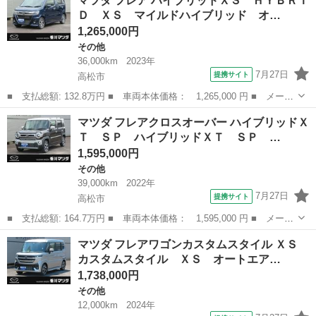
マツダ フレア ハイブリッドＸＳ ＨＹＢＲＩ
ナビ ＴＶ 電動格納ミラー ＣＶＴ マニュアルエアコン パワー
Ｄ ＸＳ マイルドハイブリッド オ…
ステアリング パ...
1,265,000円
その他
36,000km
2023年
7月27日
提携サイト
高松市
■ 支払総額: 132.8万円 ■ 車両本体価格： 1,265,000 円 ■ メーカ
ー名： マツダ ■ 車種名： フレア ■ グレード名： ハイブリッ
香川
高松市
その他
マツダ フレアクロスオーバー ハイブリッドＸ
ドＸＳ ＨＹＢＲＩＤ ＸＳ マイルドハイブリッド オートエアコ
Ｔ ＳＰ ハイブリッドＸＴ ＳＰ …
ン ＥＴ...
1,595,000円
その他
39,000km
2022年
7月27日
提携サイト
高松市
■ 支払総額: 164.7万円 ■ 車両本体価格： 1,595,000 円 ■ メーカ
ー名： マツダ ■ 車種名： フレアクロスオーバー ■ グレード
香川
高松市
その他
マツダ フレアワゴンカスタムスタイル ＸＳ
名： ハイブリッドＸＴ ＳＰ ハイブリッドＸＴ ＳＰ オートエ
カスタムスタイル ＸＳ オートエア…
アコン ラ...
1,738,000円
その他
12,000km
2024年