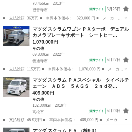
78,455km
2013年
6月25日
提携サイト
観音寺市
■ 支払総額: 36万円 ■ 車両本体価格： 320,000 円 ■ メーカー
名： マツダ ■ 車種名： フレアワゴン ■ グレード名： ＩＳリ
香川
観音寺市
その他
マツダ スクラムワゴン ＰＸターボ デュアル
ミテッド バックモニターカメラ 左側パワースライドドア／両側ス
カメラブレーキサポート シートヒー…
ライド オートエ...
1,070,000円
その他
69,800km
2022年
5月27日
提携サイト
善通寺市
■ 支払総額: 115万円 ■ 車両本体価格： 1,070,000 円 ■ メーカー
名： マツダ ■ 車種名： スクラムワゴン ■ グレード名： ＰＸ
香川
善通寺市
その他
マツダ スクラム ＰＡスペシャル タイベルチ
ターボ デュアルカメラブレーキサポート シートヒーター オート
ェーン ＡＢＳ ５ＡＧＳ ２ｎｄ発…
ライト タ...
409,000円
その他
132,000km
2019年
5月23日
提携サイト
高松市
■ 支払総額: 45.9万円 ■ 車両本体価格： 409,000 円 ■ メーカー
名： マツダ ■ 車種名： スクラム ■ グレード名： ＰＡスペシ
香川
高松市
その他
マツダ スクラム ＰＡ （検9.3）
ャル タイベルチェーン ＡＢＳ ５ＡＧＳ ２ｎｄ発進 レベライ