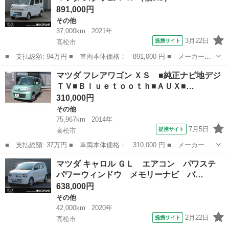
891,000円
ザー ラジオ...
その他
37,000km
2021年
3月22日
提携サイト
高松市
■ 支払総額: 94万円 ■ 車両本体価格： 891,000 円 ■ メーカー
名： マツダ ■ 車種名： スクラム ■ グレード名： ＰＡ ■ 排
香川
高松市
その他
マツダ フレアワゴン ＸＳ ■純正ナビ地デジ
気量： 660cc ■ ドア枚数： 5D ■ ミッション： AT ■ 店舗P...
ＴＶ■Ｂｌｕｅｔｏｏｔｈ■ＡＵＸ■…
310,000円
その他
75,967km
2014年
7月5日
提携サイト
高松市
■ 支払総額: 37万円 ■ 車両本体価格： 310,000 円 ■ メーカー
名： マツダ ■ 車種名： フレアワゴン ■ グレード名： ＸＳ ■
香川
高松市
その他
マツダ キャロル ＧＬ エアコン パワステ
純正ナビ地デジＴＶ■Ｂｌｕｅｔｏｏｔｈ■ＡＵＸ■ＨＤＭＩ■バックカ
パワーウィンドウ メモリーナビ バ…
メラ■ステ...
638,000円
その他
42,000km
2020年
2月22日
提携サイト
高松市