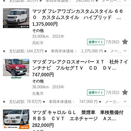
■ 支払総額: 30万円 ■ 車両本体価格： 240,000 円 ■ メーカー
名： マツダ ■ 車種名： キャロル ■ グレード名： ＧＩＩ Ｅ
徳島
徳島市
その他
マツダ フレアワゴンカスタムスタイル ６６
ＴＣ ナビ テレビ ＤＶＤ再生 ＣＤ キーレス 電格ミラー ■
０ カスタムスタイル ハイブリッド …
排気量： 66...
1,375,000円
その他
33,000km
2021年
7月26日
提携サイト
高松市
■ 支払総額: 144.2万円 ■ 車両本体価格： 1,375,000 円 ■ メーカ
ー名： マツダ ■ 車種名： フレアワゴンカスタムスタイル ■ グ
香川
高松市
その他
マツダ フレアクロスオーバー ＸＴ 社外７イ
レード名： ６６０ カスタムスタイル ハイブリッド ＸＳ 衝突
ンチナビ フルセグＴＶ ＣＤ ＤＶ…
被害軽減...
747,000円
その他
36,000km
2015年
7月25日
提携サイト
丸亀市
■ 支払総額: 79.8万円 ■ 車両本体価格： 747,000 円 ■ メーカー
名： マツダ ■ 車種名： フレアクロスオーバー ■ グレード
香川
丸亀市
その他
マツダ キャロル ＧＬ 禁煙車 車検整備付
名： ＸＴ 社外７インチナビ フルセグＴＶ ＣＤ ＤＶＤ Ｂ
ＲＢＳ ＣＶＴ エネチャージ Ａス…
Ｔ ルーフレール ...
282,000円