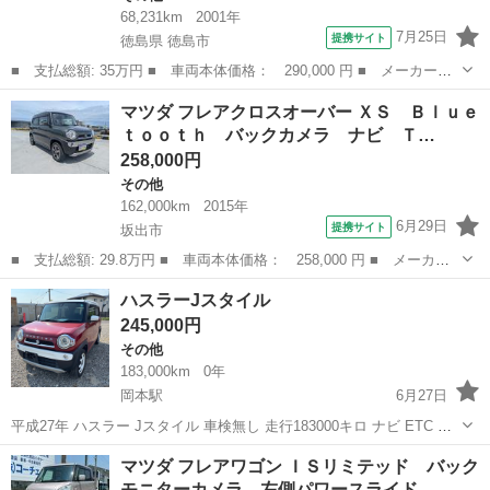
68,231km
2001年
7月25日
提携サイト
徳島県 徳島市
■ 支払総額: 35万円 ■ 車両本体価格： 290,000 円 ■ メーカー
名： マツダ ■ 車種名： ラピュタ ■ グレード名： ターボ
徳島
徳島市
その他
マツダ フレアクロスオーバー ＸＳ Ｂｌｕｅ
ＣＤ 電格ミラー １５インチアルミ ＡＢＳ付 ■ 排気量： 660cc
ｔｏｏｔｈ バックカメラ ナビ Ｔ…
■ ド...
258,000円
その他
162,000km
2015年
6月29日
提携サイト
坂出市
■ 支払総額: 29.8万円 ■ 車両本体価格： 258,000 円 ■ メーカー
名： マツダ ■ 車種名： フレアクロスオーバー ■ グレード
香川
坂出市
その他
ハスラーJスタイル
名： ＸＳ Ｂｌｕｅｔｏｏｔｈ バックカメラ ナビ ＴＶ ＥＴ
245,000円
Ｃ シートヒータ...
その他
183,000km
0年
岡本駅
6月27日
平成27年 ハスラー Jスタイル 車検無し 走行183000キロ ナビ ETC 外
装 比較的綺麗だと思います。 内装 嫌な匂いありません。 タバコ臭あ
香川
高松市
岡本駅
その他
ハスラー
マツダ フレアワゴン ＩＳリミテッド バック
りません。
モニターカメラ 左側パワースライド…