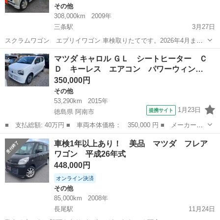
その他
308,000km
2009年
三条駅
3月27日
スクラムワゴン エブリイワゴン 車検取りたてです。2026年4月まで
フルオートエアコン、両側パワースライドドア、パワーウインド、集
香川
高松市
三条駅
その他
マツダスクラム
マツダ キャロル ＧＬ シートヒーター Ｃ
中ドアロック、エクリプスナビTV、ETC、格納ミラー、純正アルミホ
Ｄ キーレス エアコン パワーウィン…
イール、リモコンキー1本...
350,000円
その他
53,290km
2015年
1月23日
提携サイト
徳島県 阿南市
■ 支払総額: 40万円 ■ 車両本体価格： 350,000 円 ■ メーカー
名： マツダ ■ 車種名： キャロル ■ グレード名： ＧＬ シー
徳島
阿南市
その他
車検1年以上あり！ 美品 マツダ フレア
トヒーター ＣＤ キーレス エアコン パワーウィンドウ アクセ
ワゴン 平成26年式
ル踏み間違い防止...
448,000円
オンライン決済
その他
85,000km
2008年
長尾駅
11月24日