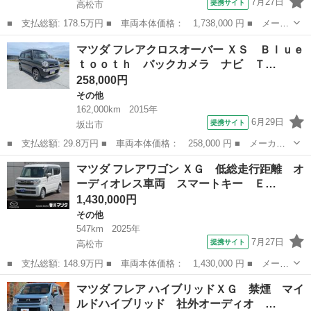
7月27日
提携サイト
高松市
■ 支払総額: 178.5万円 ■ 車両本体価格： 1,738,000 円 ■ メーカ
ー名： マツダ ■ 車種名： フレアワゴンカスタムスタイル ■ グ
香川
高松市
その他
マツダ フレアクロスオーバー ＸＳ Ｂｌｕｅ
レード名： ＸＳ カスタムスタイル ＸＳ オートエアコン ラジ
ｔｏｏｔｈ バックカメラ ナビ Ｔ…
オ付きＣ...
258,000円
その他
162,000km
2015年
6月29日
提携サイト
坂出市
■ 支払総額: 29.8万円 ■ 車両本体価格： 258,000 円 ■ メーカー
名： マツダ ■ 車種名： フレアクロスオーバー ■ グレード
香川
坂出市
その他
マツダ フレアワゴン ＸＧ 低総走行距離 オ
名： ＸＳ Ｂｌｕｅｔｏｏｔｈ バックカメラ ナビ ＴＶ ＥＴ
ーディオレス車両 スマートキー Ｅ…
Ｃ シートヒータ...
1,430,000円
その他
547km
2025年
7月27日
提携サイト
高松市
■ 支払総額: 148.9万円 ■ 車両本体価格： 1,430,000 円 ■ メーカ
ー名： マツダ ■ 車種名： フレアワゴン ■ グレード名： Ｘ
香川
高松市
その他
マツダ フレア ハイブリッドＸＧ 禁煙 マイ
Ｇ 低総走行距離 オーディオレス車両 スマートキー ＥＴＣ Ｌ
ルドハイブリッド 社外オーディオ …
ＥＤヘッド...