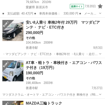
79,687km
2010年
7月20日
提携サイト
愛媛県 新居浜市
■ 支払総額: 40.4万円 ■ 車両本体価格： 330,000 円 ■ メーカー
名： マツダ ■ 車種名： キャロル ■ グレード名： Ｘタイ
愛媛
新居浜市
その他
安い8人乗り 車検2年付 29万円 マツダビア
プ！ ナビ ＥＴＣ車載器 プッシュスタート キーレスエントリ
ンテ・ ナビ・ETC付き
ー フォグランプ ...
290,000円
その他
104,840km
2008年
善通寺駅
9月3日
・マツダビアンテ・ ナビ・ETC付き ・車検2年付 ・8人乗り ・走行距
離約10万㎞で調子いい車です ＊諸費用は別途見積（香川県内登録です
香川
善通寺市
善通寺駅
その他
ナビ
AT車・軽トラ・車検付き・エアコン・パワス
と40000円です） ＊左側電格ミラー自動格納出来ませんが、通常使用
テ付き（19万円）
は問題...
190,000円
その他
198,400km
2003年
善通寺駅
7月27日
マツダスクラム・オートマ・エアコン・パワステ付き 車検付き（R6年
3月まで） エンジン・足回り共に違和感なし 現車確認して、ご検討を
香川
善通寺市
善通寺駅
その他
AT車
MAZDA三輪トラック
お願いします 諸費用別