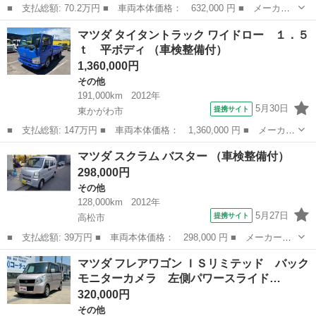
■ 支払総額: 70.2万円 ■ 車両本体価格： 632,000 円 ■ メーカー
名： マツダ ■ 車種名： スクラム ■ グレード名： ＰＡ ハイ
香川
高松市
その他
マツダ タイタントラック ワイドロー １．５
ルーフ ４ＷＤ スタッドレスタイヤ有り エブリィ （スペリアホ
ｔ 平ボディ （車検整備付）
ワイト） ■...
1,360,000円
その他
191,000km
2012年
5月30日
提携サイト
東かがわ市
■ 支払総額: 147万円 ■ 車両本体価格： 1,360,000 円 ■ メーカー
名： マツダ ■ 車種名： タイタントラック ■ グレード名： ワ
香川
東かがわ市
その他
マツダ スクラム バスター （車検整備付）
イドロー １．５ｔ 平ボディ ■ 排気量： 3000cc ■ ドア枚
298,000円
数：...
その他
128,000km
2012年
5月27日
提携サイト
高松市
■ 支払総額: 39万円 ■ 車両本体価格： 298,000 円 ■ メーカー
名： マツダ ■ 車種名： スクラム ■ グレード名： バスター
香川
高松市
その他
マツダ フレアワゴン ＩＳリミテッド バック
■ 排気量： 660cc ■ ドア枚数： 5D ■ ミッション： MT5速 ■...
モニターカメラ 左側パワースライド…
320,000円
その他