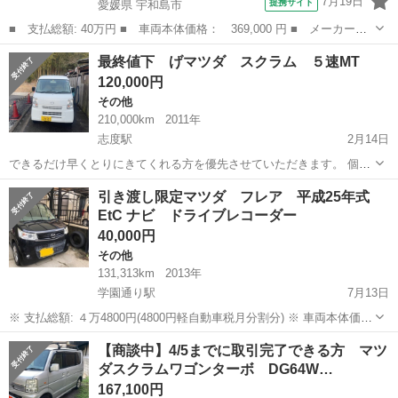
7月19日
提携サイト
愛媛県 宇和島市
■ 支払総額: 40万円 ■ 車両本体価格： 369,000 円 ■ メーカー
名： マツダ ■ 車種名： フレア ■ グレード名： ＸＧ 禁煙
愛媛
宇和島市
その他
最終値下 げマツダ スクラム ５速MT
車 オートエアコン 純正オーディオ ■ 排気量： 660cc ■ ドア枚
120,000円
数： 5...
その他
210,000km
2011年
志度駅
2月14日
できるだけ早くとりにきてくれる方を優先させていただきます。 個人
ですのでよろしくおねがいします。 冷暖房問題なく 調子も良好です
香川
さぬき市
志度駅
その他
スクラム
引き渡し限定マツダ フレア 平成25年式
燃費もそこそこ伸びます 気軽にご連絡ください
EtC ナビ ドライブレコーダー
40,000円
その他
131,313km
2013年
学園通り駅
7月13日
※ 支払総額: ４万4800円(4800円軽自動車税月分割分) ※ 車両本体価
格： 40000円 ※ メーカー名： マツダ ※ 車種名： フレア ※ 排気
香川
木田郡
学園通り駅
その他
フレア
【商談中】4/5までに取引完了できる方 マツ
量： 660cc ※ ドア枚数： 5D ※ ミッション： コラムAT ...
ダスクラムワゴンターボ DG64W…
167,100円