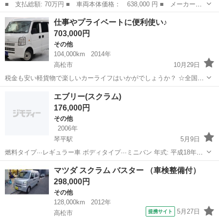
■ 支払総額: 70万円 ■ 車両本体価格： 638,000 円 ■ メーカー
名： マツダ ■ 車種名： キャロル ■ グレード名： ＧＬ エア
香川
高松市
その他
仕事やプライベートに便利使い♪
コン パワステ パワーウィンドウ メモリーナビ バックカメラ
703,000円
キーレス Ｗエア...
その他
104,000km
2014年
高松市
10月29日
税金も安い軽貨物で楽しいカーライフはいかがでしょうか？ ☆全国ど
こでも自社ローン可能☆ ※沖縄、北海道、離島を除く
香川
高松市
その他
オトロン
エブリー(スクラム)
https://www.otoron.jp/lists/detail?carno=02878...
176,000円
その他
2006年
琴平駅
5月9日
燃料タイプ···レギュラー車 ボディタイプ···ミニバン 年式: 平成18年式
車検: 令和4年7月 走行距離: 23.7万km 仕事車で使っていた為、 傷、汚
香川
善通寺市
琴平駅
その他
エブリー
マツダ スクラム バスター （車検整備付）
れあります。 ~現車確認に来てくれる方のみ~ その他 リサ...
298,000円
その他
128,000km
2012年
5月27日
提携サイト
高松市