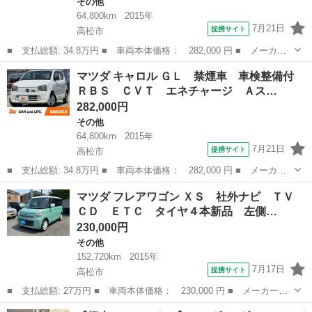
その他
64,800km
2015年
7月21日
提携サイト
高松市
■ 支払総額: 34.8万円 ■ 車両本体価格： 282,000 円 ■ メーカー
名： マツダ ■ 車種名： キャロル ■ グレード名： ＧＬ 禁煙
香川
高松市
その他
マツダ キャロル ＧＬ 禁煙車 車検整備付
車 車検整備付 ＲＢＳ ＣＶＴ エネチャージ Ａストップ エコ
ＲＢＳ ＣＶＴ エネチャージ Ａス…
クール シー...
282,000円
その他
64,800km
2015年
7月21日
提携サイト
高松市
■ 支払総額: 34.8万円 ■ 車両本体価格： 282,000 円 ■ メーカー
名： マツダ ■ 車種名： キャロル ■ グレード名： ＧＬ 禁煙
香川
高松市
その他
マツダ フレアワゴン ＸＳ 社外ナビ ＴＶ
車 車検整備付 ＲＢＳ ＣＶＴ エネチャージ Ａストップ エコ
ＣＤ ＥＴＣ タイヤ４本新品 左側…
クール シー...
230,000円
その他
152,720km
2015年
7月17日
提携サイト
高松市
■ 支払総額: 27万円 ■ 車両本体価格： 230,000 円 ■ メーカー
名： マツダ ■ 車種名： フレアワゴン ■ グレード名： ＸＳ
香川
高松市
その他