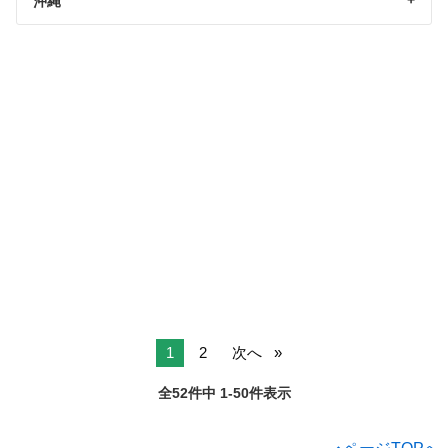
沖縄
1
2
次へ
全52件中 1-50件表示