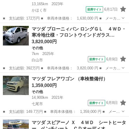
13,165km
2023年
6月17日
提携サイト
かほく市
■ 支払総額: 172万円 ■ 車両本体価格： 1,630,000 円 ■ メーカー
名： マツダ ■ 車種名： フレアワゴンカスタムスタイル ■ グレ
石川
かほく市
その他
マツダ ブローニィバン ロングＧＬ ４ＷＤ・
ード名： ＸＧ・４ＷＤ・ハイブリッド・ＴＶ・ナビ・Ｂｌｕｅｔ
寒冷地仕様・フロントウインドガラス…
ｏｏｔｈ機...
3,820,000円
その他
7km
2025年
6月9日
提携サイト
白山市
■ 支払総額: 392万円 ■ 車両本体価格： 3,820,000 円 ■ メーカー
名： マツダ ■ 車種名： ブローニィバン ■ グレード名： ロン
石川
白山市
その他
マツダ フレアワゴン （車検整備付）
グＧＬ ４ＷＤ・寒冷地仕様・フロントウインドガラスデアイザ－ロ
1,359,000円
ングＧＬト...
その他
14,900km
2021年
6月8日
提携サイト
七尾市
■ 支払総額: 149.7万円 ■ 車両本体価格： 1,359,000 円 ■ メーカ
ー名： マツダ ■ 車種名： フレアワゴン ■ グレード名： ■
石川
七尾市
その他
マツダ スピアーノ Ｘ ４ＷＤ シートヒータ
排気量： 660cc ■ ドア枚数： 5D ■ ミッション： CVT...
ー ベンチシート ＣＤオーディオ …