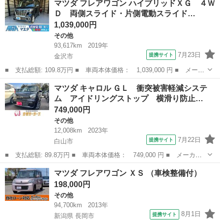
マツダ フレアワゴン ハイブリッドＸＧ ４Ｗ
ＸＳ 社外ＳＤナビ フルセグＴＶ Ｂｌｕｅｔｏｏｔｈ シートヒ
Ｄ 両側スライド・片側電動スライド…
ーター オー...
1,039,000円
その他
93,617km
2019年
7月23日
提携サイト
金沢市
■ 支払総額: 109.8万円 ■ 車両本体価格： 1,039,000 円 ■ メーカ
ー名： マツダ ■ 車種名： フレアワゴン ■ グレード名： ハイ
石川
金沢市
その他
マツダ キャロル ＧＬ 衝突被害軽減システ
ブリッドＸＧ ４ＷＤ 両側スライド・片側電動スライドドア ステ
ム アイドリングストップ 横滑り防止…
アリング...
749,000円
その他
12,008km
2023年
7月22日
提携サイト
白山市
■ 支払総額: 89.8万円 ■ 車両本体価格： 749,000 円 ■ メーカー
名： マツダ ■ 車種名： キャロル ■ グレード名： ＧＬ 衝突
石川
白山市
その他
マツダ フレアワゴン ＸＳ （車検整備付）
被害軽減システム アイドリングストップ 横滑り防止装置 レーン
198,000円
アシスト ク...
その他
94,700km
2013年
8月1日
提携サイト
新潟県 長岡市