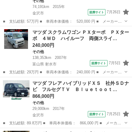
その他
74,191km
2015年
7月26日
提携サイト
金沢市
■ 支払総額: 57万円 ■ 車両本体価格： 520,000 円 ■ メーカー
名： マツダ ■ 車種名： フレアワゴン ■ グレード名： ＸＳ
石川
金沢市
その他
マツダ スクラムワゴン ＰＸターボ ＰＸター
４ＷＤ ■ 排気量： 660cc ■ ドア枚数： 5D ■ ミッション：
ボ ４ＷＤ ハイルーフ 両側スライ…
CV...
240,000円
その他
138,353km
2007年
7月5日
提携サイト
富山県 射水市
■ 支払総額: 29万円 ■ 車両本体価格： 240,000 円 ■ メーカー
名： マツダ ■ 車種名： スクラムワゴン ■ グレード名： ＰＸ
富山
射水市
その他
マツダ フレア ハイブリッドＸＳ 社外ＳＤナ
ターボ ＰＸターボ ４ＷＤ ハイルーフ 両側スライド 車検２年
ビ フルセグＴＶ Ｂｌｕｅｔｏｏｔ…
付き ■ 排気量...
866,000円
その他
29,000km
2017年
7月25日
提携サイト
金沢市
■ 支払総額: 89.8万円 ■ 車両本体価格： 866,000 円 ■ メーカー
名： マツダ ■ 車種名： フレア ■ グレード名： ハイブリッド
石川
金沢市
その他