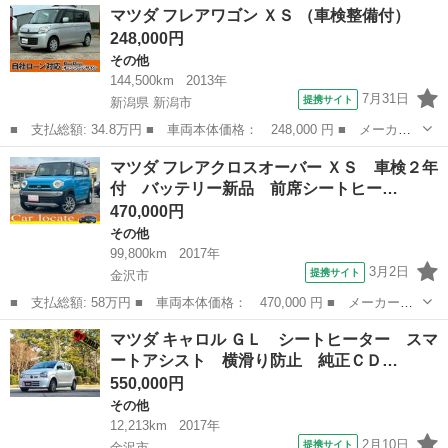
石川
金沢市
その他
マツダ フレアワゴン ＸＳ （車検整備付）
レード名： ６６０ カスタムスタイル ハイブリッド ＸＴ ＰＳ
248,000円
Ｄ デュ...
その他
144,500km
2013年
7月31日
提携サイト
新潟県 新潟市
■ 支払総額: 34.8万円 ■ 車両本体価格： 248,000 円 ■ メーカー
名： マツダ ■ 車種名： フレアワゴン ■ グレード名： ＸＳ
新潟
新潟市
その他
マツダ フレアクロスオーバー ＸＳ 車検２年
■ 排気量： 660cc ■ ドア枚数： 5D ■ ミッション： インパネ...
付 バッテリー新品 前席シートヒー…
470,000円
その他
99,800km
2017年
3月2日
提携サイト
金沢市
■ 支払総額: 58万円 ■ 車両本体価格： 470,000 円 ■ メーカー
名： マツダ ■ 車種名： フレアクロスオーバー ■ グレード
石川
金沢市
その他
マツダ キャロル ＧＬ シートヒーター スマ
名： ＸＳ 車検２年付 バッテリー新品 前席シートヒーター 社
ートアシスト 横滑り防止 純正ＣＤ…
外ナビ ワンセグ Ｕ...
550,000円
その他
12,213km
2017年
2月10日
提携サイト
金沢市