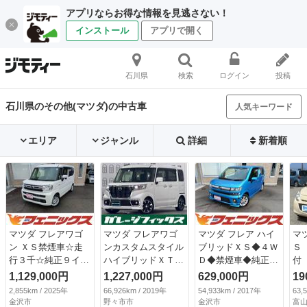
アプリならお得な情報を見逃さない！
インストール
アプリで開く
石川県
検索
ログイン
投稿
石川県のその他(マツダ)の中古車
人気キーワード
エリア
ジャンル
詳細
新着順
マツダ フレアワゴ
マツダ フレアワゴ
マツダ フレア ハイ
マ
ン ＸＳ禁煙車☆走
ンカスタムスタイル
ブリッドＸＳ◆４Ｗ
Ｓ
行３千☆純正９イン
ハイブリッドＸＴ
Ｄ◆禁煙車◆純正Ｓ
付
チナビ☆全方位☆試
４ＷＤ ドライブレ
Ｄナビ◆試乗ＯＫ
ー
1,129,000円
1,227,000円
629,000円
19
乗ＯＫ 禁煙車☆走
コーダー ＥＴＣ
◆ ◆４ＷＤ◆禁煙
エ
2,855km / 2025年
66,926km / 2019年
54,933km / 2017年
63,
行３千☆デュアルセ
全周囲カメラ 両側
車◆純正ＳＤナビ◆
テ
金沢市
野々市市
金沢市
富山