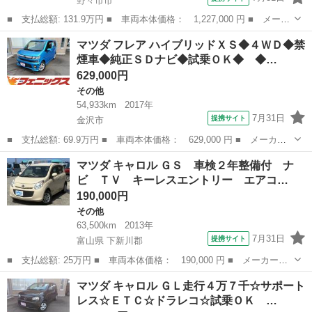
野々市市
■ 支払総額: 131.9万円 ■ 車両本体価格： 1,227,000 円 ■ メーカ
ー名： マツダ ■ 車種名： フレアワゴンカスタムスタイル ■ グ
石川
野々市市
その他
マツダ フレア ハイブリッドＸＳ◆４ＷＤ◆禁
レード名： ハイブリッドＸＴ ４ＷＤ ドライブレコーダー ＥＴ
煙車◆純正ＳＤナビ◆試乗ＯＫ◆ ◆…
Ｃ 全周...
629,000円
その他
54,933km
2017年
7月31日
提携サイト
金沢市
■ 支払総額: 69.9万円 ■ 車両本体価格： 629,000 円 ■ メーカー
名： マツダ ■ 車種名： フレア ■ グレード名： ハイブリッド
石川
金沢市
その他
マツダ キャロル ＧＳ 車検２年整備付 ナ
ＸＳ◆４ＷＤ◆禁煙車◆純正ＳＤナビ◆試乗ＯＫ◆ ◆４ＷＤ◆禁煙
ビ ＴＶ キーレスエントリー エアコ…
車◆純正ＳＤ...
190,000円
その他
63,500km
2013年
7月31日
提携サイト
富山県 下新川郡
■ 支払総額: 25万円 ■ 車両本体価格： 190,000 円 ■ メーカー
名： マツダ ■ 車種名： キャロル ■ グレード名： ＧＳ 車検
富山
下新川郡
その他
マツダ キャロル ＧＬ走行４万７千☆サポート
２年整備付 ナビ ＴＶ キーレスエントリー エアコン パワス
レス☆ＥＴＣ☆ドラレコ☆試乗ＯＫ …
テ パワーウインド...