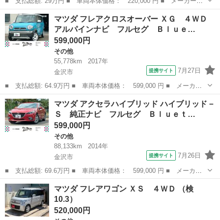
■ 支払総額: 29万円 ■ 車両本体価格： 220,000 円 ■ メーカー
名： マツダ ■ 車種名： アクセラ ■ グレード名： １５Ｆ マ
長野
松本市
その他
マツダ フレアクロスオーバー ＸＧ ４ＷＤ
ニュアルトランスミッション ＭＴ５速 ＥＴＣ ■ 排気量：
アルパインナビ フルセグ Ｂｌｕｅ…
1500cc ■ ...
599,000円
その他
55,778km
2017年
7月27日
提携サイト
金沢市
■ 支払総額: 64.9万円 ■ 車両本体価格： 599,000 円 ■ メーカー
名： マツダ ■ 車種名： フレアクロスオーバー ■ グレード
石川
金沢市
その他
マツダ アクセラハイブリッド ハイブリッド－
名： ＸＧ ４ＷＤ アルパインナビ フルセグ Ｂｌｕｅｔｏｏｔ
Ｓ 純正ナビ フルセグ Ｂｌｕｅｔ…
ｈ バックカメラ...
599,000円
その他
88,133km
2014年
7月26日
提携サイト
金沢市
■ 支払総額: 69.6万円 ■ 車両本体価格： 599,000 円 ■ メーカー
名： マツダ ■ 車種名： アクセラハイブリッド ■ グレード
石川
金沢市
その他
マツダ フレアワゴン ＸＳ ４ＷＤ （検
名： ハイブリッド－Ｓ 純正ナビ フルセグ Ｂｌｕｅｔｏｏｔ
10.3）
ｈ バックカメラ ...
520,000円