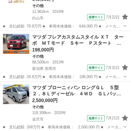
その他
12,962km
2019年
7月22日
提携サイト
白山市
■ 支払総額: 79.8万円 ■ 車両本体価格： 649,000 円 ■ メーカー
名： マツダ ■ 車種名： フレア ■ グレード名： ハイブリッド
石川
白山市
その他
マツダ フレアカスタムスタイル ＸＴ ター
ＸＧ ナビ シートヒーター 衝突被害軽減ブレーキ アイドリング
ボ ＭＴモード Ｓキー Ｐスタート …
ストップ 横...
198,000円
その他
88,500km
2013年
7月31日
提携サイト
新潟県 長岡市
■ 支払総額: 29.8万円 ■ 車両本体価格： 198,000 円 ■ メーカー
名： マツダ ■ 車種名： フレアカスタムスタイル ■ グレード
新潟
長岡市
その他
マツダ ブローニィバン ロングＧＬ ５型
名： ＸＴ ターボ ＭＴモード Ｓキー Ｐスタート ｉｓｔｏ
２．８Ｌディーゼル ４ＷＤ ＧＬパッ…
ｐ ＥＴＣ ＣＤ...
2,500,000円
その他
118,308km
2020年
7月21日
提携サイト
金沢市
■ 支払総額: 268万円 ■ 車両本体価格： 2,500,000 円 ■ メーカー