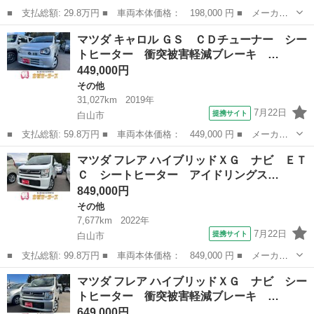
■ 支払総額: 29.8万円 ■ 車両本体価格： 198,000 円 ■ メーカー
名： マツダ ■ 車種名： フレアワゴン ■ グレード名： ＸＳ
新潟
長岡市
その他
マツダ キャロル ＧＳ ＣＤチューナー シー
■ 排気量： 660cc ■ ドア枚数： 5D ■ ミッション： CVT ...
トヒーター 衝突被害軽減ブレーキ …
449,000円
その他
31,027km
2019年
7月22日
提携サイト
白山市
■ 支払総額: 59.8万円 ■ 車両本体価格： 449,000 円 ■ メーカー
名： マツダ ■ 車種名： キャロル ■ グレード名： ＧＳ ＣＤ
石川
白山市
その他
マツダ フレア ハイブリッドＸＧ ナビ ＥＴ
チューナー シートヒーター 衝突被害軽減ブレーキ アイドリング
Ｃ シートヒーター アイドリングス…
ストップ 横...
849,000円
その他
7,677km
2022年
7月22日
提携サイト
白山市
■ 支払総額: 99.8万円 ■ 車両本体価格： 849,000 円 ■ メーカー
名： マツダ ■ 車種名： フレア ■ グレード名： ハイブリッド
石川
白山市
その他
マツダ フレア ハイブリッドＸＧ ナビ シー
ＸＧ ナビ ＥＴＣ シートヒーター アイドリングストップ 横滑
トヒーター 衝突被害軽減ブレーキ …
り防止装置 ...
649,000円