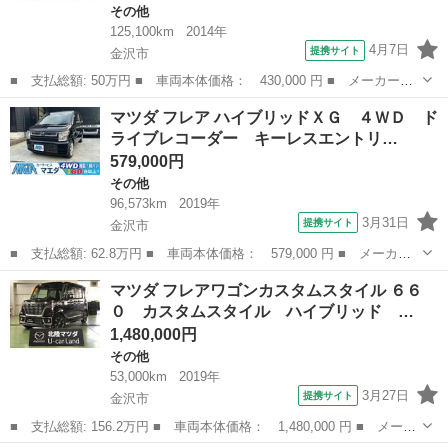
その他
125,100km
2014年
4月7日
提携サイト
金沢市
■ 支払総額: 50万円 ■ 車両本体価格： 430,000 円 ■ メーカー
名： マツダ ■ 車種名： フレアクロスオーバー ■ グレード
石川
金沢市
その他
マツダ フレア ハイブリッドＸＧ ４ＷＤ ド
名： ＸＳ ４ＷＤ ■ 排気量： 660cc ■ ドア枚数： 5D ■ ミッ
ライブレコーダー キーレスエントリ…
ション...
579,000円
その他
96,573km
2019年
3月31日
提携サイト
金沢市
■ 支払総額: 62.8万円 ■ 車両本体価格： 579,000 円 ■ メーカー
名： マツダ ■ 車種名： フレア ■ グレード名： ハイブリッド
石川
金沢市
その他
マツダ フレアワゴンカスタムスタイル ６６
ＸＧ ４ＷＤ ドライブレコーダー キーレスエントリー アイドリ
０ カスタムスタイル ハイブリッド …
ングストップ...
1,480,000円
その他
53,000km
2019年
3月27日
提携サイト
金沢市
■ 支払総額: 156.2万円 ■ 車両本体価格： 1,480,000 円 ■ メーカ
ー名： マツダ ■ 車種名： フレアワゴンカスタムスタイル ■ グ