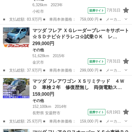
6,326km
2023年
7月31日
提携サイト
小松市
■ 支払総額: 83.9万円 ■ 車両本体価格： 759,000 円 ■ メーカー
名： マツダ ■ 車種名： キャロル ■ グレード名： ＧＬ☆衝突
石川
小松市
その他
マツダ フレア ＸＧレーダーブレーキサポート
被害軽減ブレーキ☆ デュアルカメラブレーキサポート☆前後誤発進
☆ＳＤナビ☆ドラレコ☆試乗ＯＫ レ…
抑制☆車線逸...
299,000円
その他
51,628km
2015年
7月31日
提携サイト
金沢市
■ 支払総額: 37.9万円 ■ 車両本体価格： 299,000 円 ■ メーカー
名： マツダ ■ 車種名： フレア ■ グレード名： ＸＧレーダー
石川
金沢市
その他
マツダ フレアワゴン ＸＳリミテッド ４Ｗ
ブレーキサポート☆ＳＤナビ☆ドラレコ☆試乗ＯＫ レーダーブレー
Ｄ 車検２年 修復歴無し 両側電動ス…
キサポート☆...
159,000円
その他
152,100km
2014年
6月19日
提携サイト
長野県 安曇野市
■ 支払総額: 25.9万円 ■ 車両本体価格： 159,000 円 ■ メーカー
名： マツダ ■ 車種名： フレアワゴン ■ グレード名： ＸＳリ
長野
安曇野市
その他