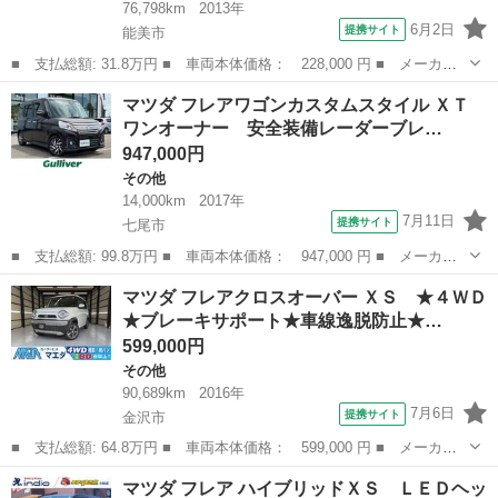
76,798km
2013年
6月2日
提携サイト
能美市
■ 支払総額: 31.8万円 ■ 車両本体価格： 228,000 円 ■ メーカー
名： マツダ ■ 車種名： フレアワゴン ■ グレード名： ＸＳ
石川
能美市
その他
マツダ フレアワゴンカスタムスタイル ＸＴ
スマートキー プッシュスタート 左側パワースライドドア 新品ラ
ワンオーナー 安全装備レーダーブレ…
ジアルタイヤ...
947,000円
その他
14,000km
2017年
7月11日
提携サイト
七尾市
■ 支払総額: 99.8万円 ■ 車両本体価格： 947,000 円 ■ メーカー
名： マツダ ■ 車種名： フレアワゴンカスタムスタイル ■ グレ
石川
七尾市
その他
マツダ フレアクロスオーバー ＸＳ ★４ＷＤ
ード名： ＸＴ ワンオーナー 安全装備レーダーブレーキサポー
★ブレーキサポート★車線逸脱防止★…
ト 誤発進抑制...
599,000円
その他
90,689km
2016年
7月6日
提携サイト
金沢市
■ 支払総額: 64.8万円 ■ 車両本体価格： 599,000 円 ■ メーカー
名： マツダ ■ 車種名： フレアクロスオーバー ■ グレード
石川
金沢市
その他
マツダ フレア ハイブリッドＸＳ ＬＥＤヘッ
名： ＸＳ ★４ＷＤ★ブレーキサポート★車線逸脱防止★禁煙車★