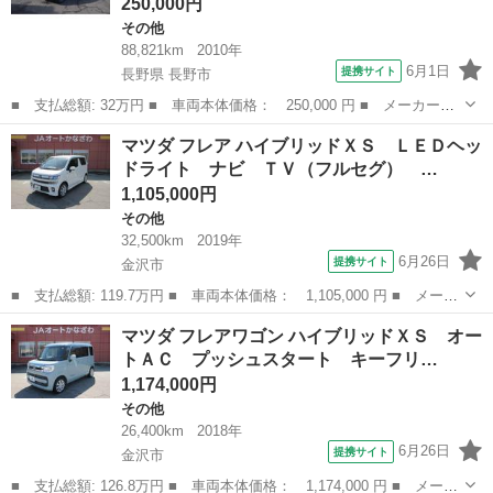
250,000円
その他
88,821km
2010年
6月1日
提携サイト
長野県 長野市
■ 支払総額: 32万円 ■ 車両本体価格： 250,000 円 ■ メーカー
名： マツダ ■ 車種名： キャロル ■ グレード名： ＧＳ キー
長野
長野市
その他
マツダ フレア ハイブリッドＸＳ ＬＥＤヘッ
レス ＣＤ 電動格納ドアミラー ＡＢＳ 運転席・助手席エアバッ
ドライト ナビ ＴＶ（フルセグ） …
ク エアコン パ...
1,105,000円
その他
32,500km
2019年
6月26日
提携サイト
金沢市
■ 支払総額: 119.7万円 ■ 車両本体価格： 1,105,000 円 ■ メーカ
ー名： マツダ ■ 車種名： フレア ■ グレード名： ハイブリッ
石川
金沢市
その他
マツダ フレアワゴン ハイブリッドＸＳ オー
ドＸＳ ＬＥＤヘッドライト ナビ ＴＶ（フルセグ） Ｂｌｕｅｔ
トＡＣ プッシュスタート キーフリ…
ｏｏｔｈ...
1,174,000円
その他
26,400km
2018年
6月26日
提携サイト
金沢市
■ 支払総額: 126.8万円 ■ 車両本体価格： 1,174,000 円 ■ メーカ