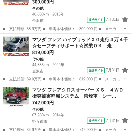
309,000円
その他
46,830km
2015年
7月31日
提携サイト
金沢市
■ 支払総額: 38.9万円 ■ 車両本体価格： 309,000 円 ■ メーカー
名： マツダ ■ 車種名： キャロル ■ グレード名： ＧＬ走行４
石川
金沢市
その他
マツダ フレア ハイブリッドＸＧ走行４万４千
万７千☆サポートレス☆ＥＴＣ☆ドラレコ☆試乗ＯＫ 走行４万７千
☆セーフティサポート☆試乗ＯＫ 走…
☆サポートレ...
819,000円
その他
44,356km
2022年
7月31日
提携サイト
金沢市
■ 支払総額: 89.9万円 ■ 車両本体価格： 819,000 円 ■ メーカー
名： マツダ ■ 車種名： フレア ■ グレード名： ハイブリッド
石川
金沢市
その他
マツダ フレアクロスオーバー ＸＳ ４ＷＤ
ＸＧ走行４万４千☆セーフティサポート☆試乗ＯＫ 走行４万４千☆
衝突被害軽減システム 禁煙車 シー…
セーフティサ...
742,000円
その他
67,280km
2014年
7月31日
提携サイト
野々市市
■ 支払総額: 84.9万円 ■ 車両本体価格： 742,000 円 ■ メーカー