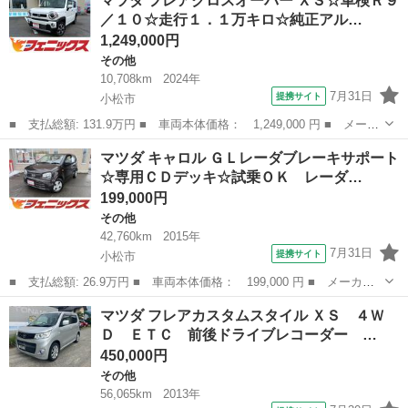
マツダ フレアクロスオーバー ＸＳ☆車検Ｒ９
ミテッド ４ＷＤ 車検２年 修復歴無し 両側電動スライドドア
／１０☆走行１．１万キロ☆純正アル…
シートヒータ...
1,249,000円
その他
10,708km
2024年
7月31日
提携サイト
小松市
■ 支払総額: 131.9万円 ■ 車両本体価格： 1,249,000 円 ■ メーカ
ー名： マツダ ■ 車種名： フレアクロスオーバー ■ グレード
石川
小松市
その他
マツダ キャロル ＧＬレーダブレーキサポート
名： ＸＳ☆車検Ｒ９／１０☆走行１．１万キロ☆純正アルミホイー
☆専用ＣＤデッキ☆試乗ＯＫ レーダ…
ル ☆ディ...
199,000円
その他
42,760km
2015年
7月31日
提携サイト
小松市
■ 支払総額: 26.9万円 ■ 車両本体価格： 199,000 円 ■ メーカー
名： マツダ ■ 車種名： キャロル ■ グレード名： ＧＬレーダ
石川
小松市
その他
マツダ フレアカスタムスタイル ＸＳ ４Ｗ
ブレーキサポート☆専用ＣＤデッキ☆試乗ＯＫ レーダブレーキサポ
Ｄ ＥＴＣ 前後ドライブレコーダー …
ート☆専用Ｃ...
450,000円
その他
56,065km
2013年