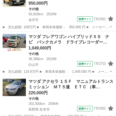
950,000円
その他
56,820km
2018年
7月29日
提携サイト
金沢市
■ 支払総額: 109万円 ■ 車両本体価格： 950,000 円 ■ メーカー
名： マツダ ■ 車種名： フレアクロスオーバー ■ グレード
石川
金沢市
その他
マツダ フレアワゴン ハイブリッドＸＳ ナ
名： ＸＴ ４ＷＤ ターボ 純正地デジＳＤナビ バックカメラ
ビ バックカメラ ドライブレコーダー…
レーダーブレーキ ...
1,049,000円
その他
38,386km
2019年
7月27日
提携サイト
白山市
■ 支払総額: 119.8万円 ■ 車両本体価格： 1,049,000 円 ■ メーカ
ー名： マツダ ■ 車種名： フレアワゴン ■ グレード名： ハイ
石川
白山市
その他
マツダ アクセラ １５Ｆ マニュアルトランス
ブリッドＸＳ ナビ バックカメラ ドライブレコーダー 両側電動
ミッション ＭＴ５速 ＥＴＣ （車…
スライド...
220,000円
その他
202,000km
2006年
7月29日
提携サイト
長野県 松本市