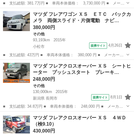
■ 支払総額: 381.7万円 ■ 車両本体価格： 3,730,000 円 ■ メーカ
ー名： マツダ ■ 車種名： スクラムトラック ■ グレード名：
石川
加賀市
その他
マツダ フレアワゴン ＸＳ ＥＴＣ バックカ
ＡＺ－ＭＡＸ ラクーン ４ＷＤ ツインサブバッテリー １５００
メラ 両側スライド・片側電動 ナビ…
Ｗインバ...
380,000円
その他
93,193km
2015年
4月26日
提携サイト
小松市
■ 支払総額: 43万円 ■ 車両本体価格： 380,000 円 ■ メーカー
名： マツダ ■ 車種名： フレアワゴン ■ グレード名： ＸＳ
石川
小松市
その他
マツダ フレアクロスオーバー ＸＳ シートヒ
ＥＴＣ バックカメラ 両側スライド・片側電動 ナビ ＴＶ 衝突
ーター プッシュスタート ブレーキ…
被害軽減システム...
248,000円
その他
130,000km
2015年
8月1日
提携サイト
新潟県 長岡市
■ 支払総額: 34.8万円 ■ 車両本体価格： 248,000 円 ■ メーカー
名： マツダ ■ 車種名： フレアクロスオーバー ■ グレード
新潟
長岡市
その他
マツダ フレアクロスオーバー ＸＳ ４ＷＤ
名： ＸＳ シートヒーター プッシュスタート ブレーキサポー
（検9.10）
ト 頸部衝撃緩和ヘ...
430,000円