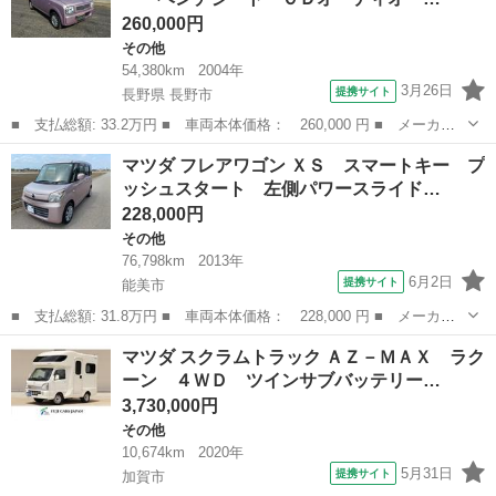
260,000円
その他
54,380km
2004年
3月26日
提携サイト
長野県 長野市
■ 支払総額: 33.2万円 ■ 車両本体価格： 260,000 円 ■ メーカー
名： マツダ ■ 車種名： スピアーノ ■ グレード名： Ｘ ４Ｗ
長野
長野市
その他
マツダ フレアワゴン ＸＳ スマートキー プ
Ｄ シートヒーター ベンチシート ＣＤオーディオ 衝突安全ボデ
ッシュスタート 左側パワースライド…
ィ キーレス...
228,000円
その他
76,798km
2013年
6月2日
提携サイト
能美市
■ 支払総額: 31.8万円 ■ 車両本体価格： 228,000 円 ■ メーカー
名： マツダ ■ 車種名： フレアワゴン ■ グレード名： ＸＳ
石川
能美市
その他
マツダ スクラムトラック ＡＺ－ＭＡＸ ラク
スマートキー プッシュスタート 左側パワースライドドア 新品ラ
ーン ４ＷＤ ツインサブバッテリー…
ジアルタイヤ...
3,730,000円
その他
10,674km
2020年
5月31日
提携サイト
加賀市