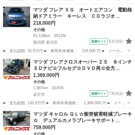
名： マツダ ■ 車種名： フレアクロスオーバー ■ グレード
石川
野々市市
その他
マツダ フレア ＸＧ オートエアコン 電動格
名： ＸＳ ４ＷＤ 衝突被害軽減システム 禁煙車 シートヒータ
納ドアミラー キーレス ＣＤラジオ…
ー スマートキー...
218,000円
その他
93,136km
2013年
5月23日
提携サイト
新潟県 新潟市
■ 支払総額: 25.8万円 ■ 車両本体価格： 218,000 円 ■ メーカー
名： マツダ ■ 車種名： フレア ■ グレード名： ＸＧ オート
新潟
新潟市
その他
マツダ フレアクロスオーバー ＺＳ ８インチ
エアコン 電動格納ドアミラー キーレス ＣＤラジオ 純正フロア
ＳＤナビ☆フルセグ☆ＤＶＤ再☆全方…
マット 純正...
1,389,000円
その他
1,887km
2025年
7月31日
提携サイト
金沢市
■ 支払総額: 145.9万円 ■ 車両本体価格： 1,389,000 円 ■ メーカ
ー名： マツダ ■ 車種名： フレアクロスオーバー ■ グレード
石川
金沢市
その他
マツダ キャロル ＧＬ☆衝突被害軽減ブレーキ
名： ＺＳ ８インチＳＤナビ☆フルセグ☆ＤＶＤ再☆全方位カメラ
☆ デュアルカメラブレーキサポート…
☆ＥＴＣ☆...
759,000円
その他