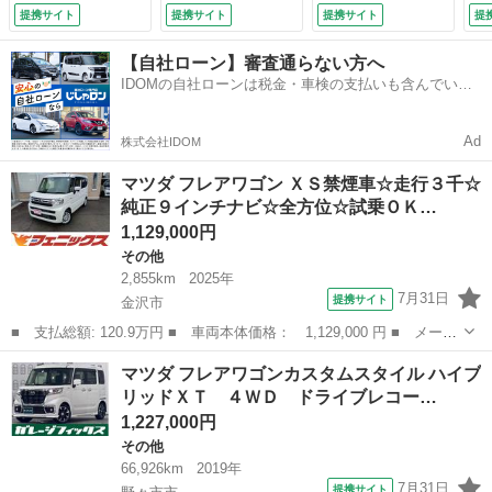
ンサーブレーキ２☆
電動スライドドア
ＴＶ◆バックカメラ
ウ
提携サイト
提携サイト
提携サイト
提
コーナーソナー☆純
ナビ ＴＶ クリア
◆ＥＴＣ◆ＬＥＤヘ
ア
正９インチコネクト
ランスソナー オー
ッドランプ◆Ｗシー
ボ
【自社ローン】審査通らない方へ
ナビ☆フルセグ☆Ｂ
トクルーズコントロ
トヒーター◆ドライ
ー
IDOMの自社ローンは税金・車検の支払いも含んでいる
ＬＵＥＴＯＯＴＨ
ール レーンアシス
ブレコーダー◆スマ
付
ので毎月の支払額は一定
☆☆全方位モニター
ト 衝突被害軽減シ
ートキー◆プッシュ
☆前後ドラレコ☆Ｗ
ステム ＬＥＤヘッ
スタート◆リアコー
Ad
株式会社IDOM
パワスラドア☆Ｗシ
ドランプ （車検整
ナーセンサー◆オー
ートヒーター☆社外
備付）
トハイビーム◆
マツダ フレアワゴン ＸＳ禁煙車☆走行３千☆
アルミ （検10.7）
（検10.2）
純正９インチナビ☆全方位☆試乗ＯＫ…
1,129,000円
その他
2,855km
2025年
7月31日
提携サイト
金沢市
■ 支払総額: 120.9万円 ■ 車両本体価格： 1,129,000 円 ■ メーカ
ー名： マツダ ■ 車種名： フレアワゴン ■ グレード名： ＸＳ
石川
金沢市
その他
マツダ フレアワゴンカスタムスタイル ハイブ
禁煙車☆走行３千☆純正９インチナビ☆全方位☆試乗ＯＫ 禁煙車☆
リッドＸＴ ４ＷＤ ドライブレコー…
走行３千...
1,227,000円
その他
66,926km
2019年
7月31日
提携サイト