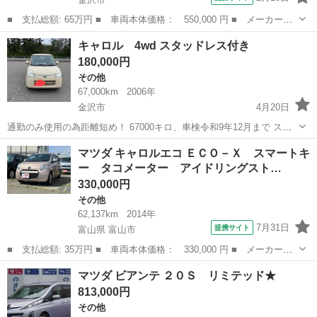
■ 支払総額: 65万円 ■ 車両本体価格： 550,000 円 ■ メーカー
名： マツダ ■ 車種名： キャロル ■ グレード名： ＧＬ シー
石川
金沢市
その他
キャロル 4wd スタッドレス付き
トヒーター スマートアシスト 横滑り防止 純正ＣＤオーディオ
180,000円
禁煙車 アイドリ...
その他
67,000km
2006年
金沢市
4月20日
通勤のみ使用の為距離短め！ 67000キロ、車検令和9年12月まで スタ
ッドレス付き 新品2シーズンのみ使用。四駆パワステオートマ 走行に
石川
金沢市
その他
キャロル
マツダ キャロルエコ ＥＣＯ－Ｘ スマートキ
問題ありません。 オイル交換してます。 名義変更すぐできる方。 ハ
ー タコメーター アイドリングスト…
ンドルカバー元々付い...
330,000円
その他
62,137km
2014年
7月31日
提携サイト
富山県 富山市
■ 支払総額: 35万円 ■ 車両本体価格： 330,000 円 ■ メーカー
名： マツダ ■ 車種名： キャロルエコ ■ グレード名： ＥＣＯ
富山
富山市
その他
マツダ ビアンテ ２０Ｓ リミテッド★
－Ｘ スマートキー タコメーター アイドリングストップ 電動格
813,000円
納ウインカミラー...
その他