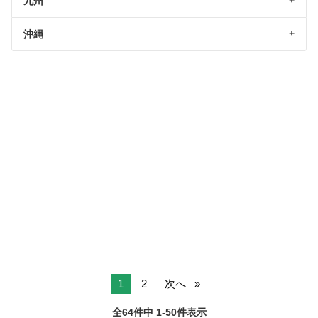
九州
沖縄
1
2
次へ
全64件中 1-50件表示