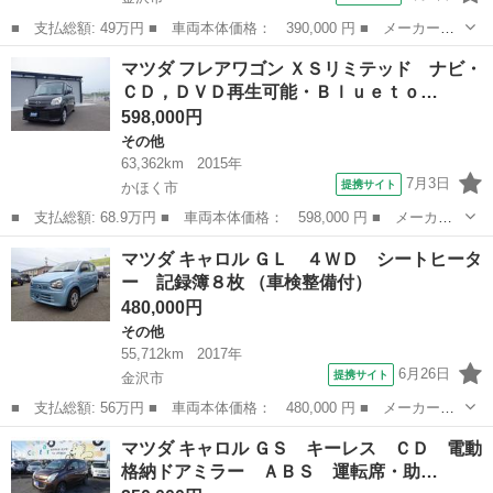
■ 支払総額: 49万円 ■ 車両本体価格： 390,000 円 ■ メーカー
名： マツダ ■ 車種名： スクラム ■ グレード名： ＰＣ ４Ｗ
石川
金沢市
その他
マツダ フレアワゴン ＸＳリミテッド ナビ・
Ｄ ＡＣ ＰＳ ＰＷ ■ 排気量： 660cc ■ ドア枚数： 5D ■ ミ
ＣＤ，ＤＶＤ再生可能・Ｂｌｕｅｔｏ…
ッ...
598,000円
その他
63,362km
2015年
7月3日
提携サイト
かほく市
■ 支払総額: 68.9万円 ■ 車両本体価格： 598,000 円 ■ メーカー
名： マツダ ■ 車種名： フレアワゴン ■ グレード名： ＸＳリ
石川
かほく市
その他
マツダ キャロル ＧＬ ４ＷＤ シートヒータ
ミテッド ナビ・ＣＤ，ＤＶＤ再生可能・Ｂｌｕｅｔｏｏｔｈ機能付
ー 記録簿８枚 （車検整備付）
き・両側パワ...
480,000円
その他
55,712km
2017年
6月26日
提携サイト
金沢市
■ 支払総額: 56万円 ■ 車両本体価格： 480,000 円 ■ メーカー
名： マツダ ■ 車種名： キャロル ■ グレード名： ＧＬ ４Ｗ
石川
金沢市
その他
マツダ キャロル ＧＳ キーレス ＣＤ 電動
Ｄ シートヒーター 記録簿８枚 ■ 排気量： 660cc ■ ドア枚
格納ドアミラー ＡＢＳ 運転席・助…
数： 5D...