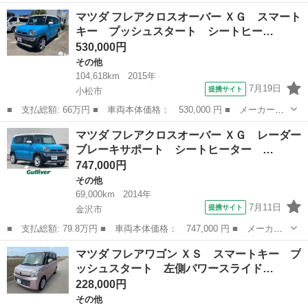
名： マツダ ■ 車種名： ブローニィバン ■ グレード名： ロン
石川
金沢市
その他
マツダ フレアクロスオーバー ＸＧ スマート
グＧＬ ５型 ２．８Ｌディーゼル ４ＷＤ ＧＬパッケージ リア
キー プッシュスタート シートヒー…
エアコン ...
530,000円
その他
104,618km
2015年
7月19日
提携サイト
小松市
■ 支払総額: 66万円 ■ 車両本体価格： 530,000 円 ■ メーカー
名： マツダ ■ 車種名： フレアクロスオーバー ■ グレード
石川
小松市
その他
マツダ フレアクロスオーバー ＸＧ レーダー
名： ＸＧ スマートキー プッシュスタート シートヒーター 衝
ブレーキサポート シートヒーター …
突被害軽減システム ...
747,000円
その他
69,000km
2014年
7月11日
提携サイト
金沢市
■ 支払総額: 79.8万円 ■ 車両本体価格： 747,000 円 ■ メーカー
名： マツダ ■ 車種名： フレアクロスオーバー ■ グレード
石川
金沢市
その他
マツダ フレアワゴン ＸＳ スマートキー プ
名： ＸＧ レーダーブレーキサポート シートヒーター アイドリ
ッシュスタート 左側パワースライド…
ングストップ 横...
228,000円
その他