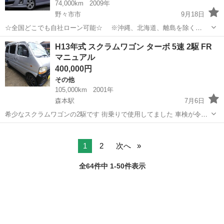
74,000km
2009年
野々市市
9月18日
☆全国どこでも自社ローン可能☆ ※沖縄、北海道、離島を除く
https://www.otoron.jp/lists/detail?carno=027159 ※全車両2年車検付き
石川
野々市市
その他
ビアンテ
H13年式 スクラムワゴン ターボ 5速 2駆 FR
自己破産、債務整理の...
マニュアル
400,000円
その他
105,000km
2001年
森本駅
7月6日
希少なスクラムワゴンの2駆です 街乗りで使用してました 車検が令和3
年7月6日までで現在、車検切れの状態です 装備 ETC ナビ 地デジ フル
石川
金沢市
森本駅
その他
スクラムワゴン
セグ 社外エアロ 現車確認可能です 陸送も対応してます #エブリィワ
ゴン#エブリィ#
1
2
次へ
全64件中 1-50件表示