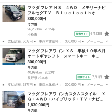
ー名： マツダ ■ 車種名： フレアワゴン ■ グレード名： ハイ
石川
金沢市
その他
マツダ フレア ＨＳ ４ＷＤ メモリーナビ
ブリッドＸＳ オートＡＣ プッシュスタート キーフリーシステ
フルセグＴＶ Ｂｌｕｅｔｏｏｔｈオ…
ム ナビ ...
380,000円
その他
96,253km
2015年
6月23日
提携サイト
小松市
■ 支払総額: 50万円 ■ 車両本体価格： 380,000 円 ■ メーカー
名： マツダ ■ 車種名： フレア ■ グレード名： ＨＳ ４Ｗ
石川
小松市
その他
マツダ フレアワゴン ＸＳ 車検１０年６月
Ｄ メモリーナビ フルセグＴＶ Ｂｌｕｅｔｏｏｔｈオーディオ
オートギヤシフト スマートキー キ…
ＥＴＣ 衝突被害軽...
300,000円
その他
40,997km
2013年
7月1日
提携サイト
長野県 松本市
■ 支払総額: 33万円 ■ 車両本体価格： 300,000 円 ■ メーカー
名： マツダ ■ 車種名： フレアワゴン ■ グレード名： ＸＳ
長野
松本市
その他
マツダ フレアワゴンカスタムスタイル Ｘ
車検１０年６月 オートギヤシフト スマートキー キー２個 ナ
Ｇ・４ＷＤ・ハイブリッド・ＴＶ・ナビ…
ビ 左電動スライド...
1,630,000円
その他