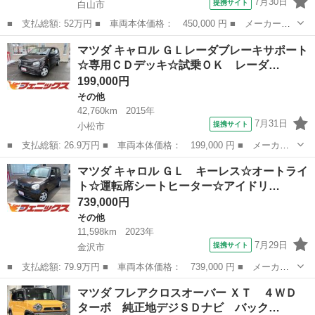
7月30日
提携サイト
白山市
■ 支払総額: 52万円 ■ 車両本体価格： 450,000 円 ■ メーカー
名： マツダ ■ 車種名： フレアカスタムスタイル ■ グレード
石川
白山市
その他
マツダ キャロル ＧＬレーダブレーキサポート
名： ＸＳ ４ＷＤ ＥＴＣ 前後ドライブレコーダー スマートキ
☆専用ＣＤデッキ☆試乗ＯＫ レーダ…
ー プッシュスター...
199,000円
その他
42,760km
2015年
7月31日
提携サイト
小松市
■ 支払総額: 26.9万円 ■ 車両本体価格： 199,000 円 ■ メーカー
名： マツダ ■ 車種名： キャロル ■ グレード名： ＧＬレーダ
石川
小松市
その他
マツダ キャロル ＧＬ キーレス☆オートライ
ブレーキサポート☆専用ＣＤデッキ☆試乗ＯＫ レーダブレーキサポ
ト☆運転席シートヒーター☆アイドリ…
ート☆専用Ｃ...
739,000円
その他
11,598km
2023年
7月29日
提携サイト
金沢市
■ 支払総額: 79.9万円 ■ 車両本体価格： 739,000 円 ■ メーカー
名： マツダ ■ 車種名： キャロル ■ グレード名： ＧＬ キー
石川
金沢市
その他
マツダ フレアクロスオーバー ＸＴ ４ＷＤ
レス☆オートライト☆運転席シートヒーター☆アイドリングストップ
ターボ 純正地デジＳＤナビ バック…
☆リアソナー...