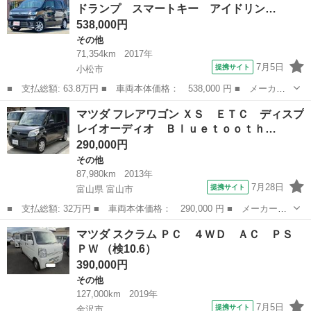
ドランプ スマートキー アイドリン…
純正ナビ★ＴＶ★...
538,000円
その他
71,354km
2017年
7月5日
提携サイト
小松市
■ 支払総額: 63.8万円 ■ 車両本体価格： 538,000 円 ■ メーカー
名： マツダ ■ 車種名： フレア ■ グレード名： ハイブリッド
石川
小松市
その他
マツダ フレアワゴン ＸＳ ＥＴＣ ディスプ
ＸＳ ＬＥＤヘッドランプ スマートキー アイドリングストップ
レイオーディオ Ｂｌｕｅｔｏｏｔｈ…
ＣＶＴ 盗難...
290,000円
その他
87,980km
2013年
7月28日
提携サイト
富山県 富山市
■ 支払総額: 32万円 ■ 車両本体価格： 290,000 円 ■ メーカー
名： マツダ ■ 車種名： フレアワゴン ■ グレード名： ＸＳ
富山
富山市
その他
マツダ スクラム ＰＣ ４ＷＤ ＡＣ ＰＳ
ＥＴＣ ディスプレイオーディオ Ｂｌｕｅｔｏｏｔｈ バックカメ
ＰＷ （検10.6）
ラ ２３年式ラジ...
390,000円
その他
127,000km
2019年
7月5日
提携サイト
金沢市