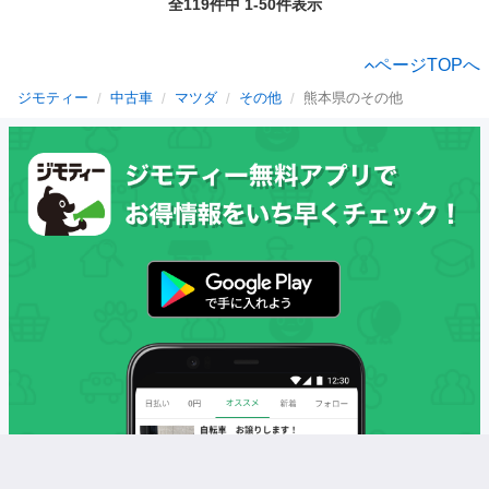
全119件中 1-50件表示
ページTOPへ
ジモティー
中古車
マツダ
その他
熊本県のその他