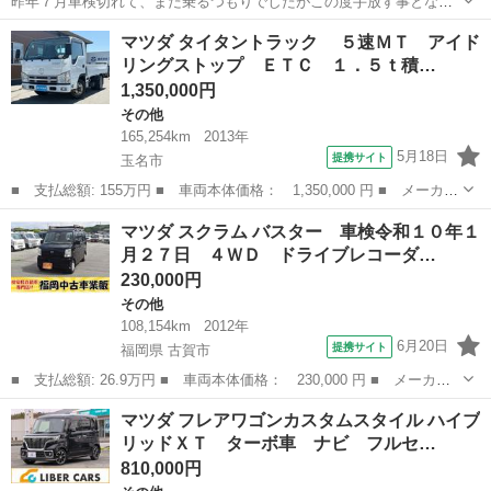
昨年７月車検切れて、まだ乗るつもりでしたがこの度手放す事となり
ました。 現状で買っていただける方宜しくお願い致します。 購入から
熊本
上益城郡
加勢駅
その他
オフロード
マツダ タイタントラック ５速ＭＴ アイド
現在に至るまで屋根のある倉庫に駐車してありますので状態は悪くな
リングストップ ＥＴＣ １．５ｔ積…
いかと思われます。 ※受け渡し後...
1,350,000円
その他
165,254km
2013年
5月18日
提携サイト
玉名市
■ 支払総額: 155万円 ■ 車両本体価格： 1,350,000 円 ■ メーカー
名： マツダ ■ 車種名： タイタントラック ■ グレード名：
熊本
玉名市
その他
マツダ スクラム バスター 車検令和１０年１
５速ＭＴ アイドリングストップ ＥＴＣ １．５ｔ積載 ■ 排気
月２７日 ４ＷＤ ドライブレコーダ…
量： 30...
230,000円
その他
108,154km
2012年
6月20日
提携サイト
福岡県 古賀市
■ 支払総額: 26.9万円 ■ 車両本体価格： 230,000 円 ■ メーカー
名： マツダ ■ 車種名： スクラム ■ グレード名： バスター
福岡
古賀市
その他
マツダ フレアワゴンカスタムスタイル ハイブ
車検令和１０年１月２７日 ４ＷＤ ドライブレコーダー ルーフキ
リッドＸＴ ターボ車 ナビ フルセ…
ャリア ５速...
810,000円