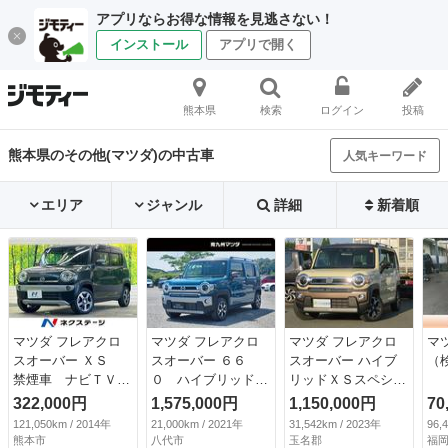
アプリならお得な情報を見逃さない！
インストール
アプリで開く
熊本県
検索
ログイン
投稿
熊本県のその他(マツダ)の中古車
人気キーワード
エリア
ジャンル
詳細
新着順
マツダ フレアクロ
マツダ フレアクロ
マツダ フレアクロ
マ
スオーバー ＸＳ
スオーバー ６６
スオーバー ハイブ
（検
禁煙車 ナビＴＶ
０ ハイブリッド
リッドＸＳスペシャ
レーダーブレーキサ
ＸＴ スペシャル
ル ブレーキサポー
322,000円
1,575,000円
1,150,000円
70
ポート ＨＩＤヘッ
４ＷＤ 自社下取
ト 純正８インチナ
121,050km / 2014年
21,000km / 2021年
31,542km / 2023年
96,
ド 純正１５インチ
自社保証２年走行無
ビ 全方位カメラ
熊本市
八代市
玉名郡
福岡