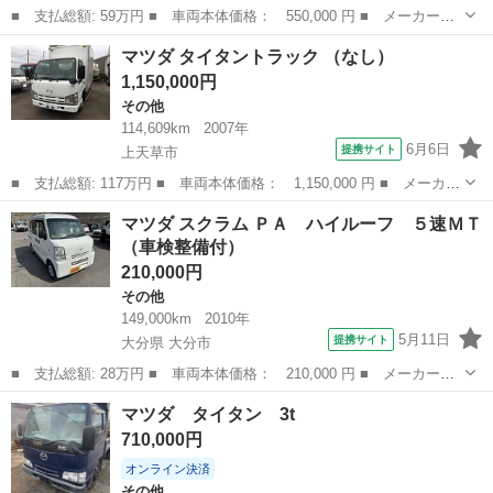
■ 支払総額: 59万円 ■ 車両本体価格： 550,000 円 ■ メーカー
名： マツダ ■ 車種名： スクラムワゴン ■ グレード名： ＰＺ
熊本
熊本市
その他
マツダ タイタントラック （なし）
ターボ ナビ フルセグ Ｂｌｕｅｔｏｏｔｈオーディオ ＣＤ Ｄ
1,150,000円
ＶＤ バックカメ...
その他
114,609km
2007年
6月6日
提携サイト
上天草市
■ 支払総額: 117万円 ■ 車両本体価格： 1,150,000 円 ■ メーカー
名： マツダ ■ 車種名： タイタントラック ■ グレード名：
熊本
上天草市
その他
マツダ スクラム ＰＡ ハイルーフ ５速ＭＴ
■ 排気量： 3000cc ■ ドア枚数： 2D ■ ミッション： MT...
（車検整備付）
210,000円
その他
149,000km
2010年
5月11日
提携サイト
大分県 大分市
■ 支払総額: 28万円 ■ 車両本体価格： 210,000 円 ■ メーカー
名： マツダ ■ 車種名： スクラム ■ グレード名： ＰＡ ハイ
大分
大分市
その他
マツダ タイタン 3t
ルーフ ５速ＭＴ ■ 排気量： 660cc ■ ドア枚数： 5D ■ ミッシ
710,000円
ョ...
オンライン決済
その他