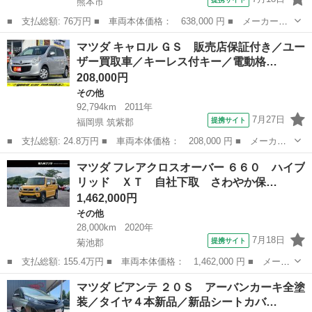
熊本市
■ 支払総額: 76万円 ■ 車両本体価格： 638,000 円 ■ メーカー
名： マツダ ■ 車種名： キャロル ■ グレード名： ＧＬ ＲＢ
熊本
熊本市
その他
マツダ キャロル ＧＳ 販売店保証付き／ユー
Ｓ ＣＤ コーナーセンサー アイドリングストップ オートライ
ザー買取車／キーレス付キー／電動格…
ト キーレス ■ ...
208,000円
その他
92,794km
2011年
7月27日
提携サイト
福岡県 筑紫郡
■ 支払総額: 24.8万円 ■ 車両本体価格： 208,000 円 ■ メーカー
名： マツダ ■ 車種名： キャロル ■ グレード名： ＧＳ 販売
福岡
筑紫郡
その他
マツダ フレアクロスオーバー ６６０ ハイブ
店保証付き／ユーザー買取車／キーレス付キー／電動格納ドアミラー
リッド ＸＴ 自社下取 さわやか保…
／パワーウィ...
1,462,000円
その他
28,000km
2020年
7月18日
提携サイト
菊池郡
■ 支払総額: 155.4万円 ■ 車両本体価格： 1,462,000 円 ■ メーカ
ー名： マツダ ■ 車種名： フレアクロスオーバー ■ グレード
熊本
菊池郡
その他
マツダ ビアンテ ２０Ｓ アーバンカーキ全塗
名： ６６０ ハイブリッド ＸＴ 自社下取 さわやか保証１年走
装／タイヤ４本新品／新品シートカバ…
行無制限 ...