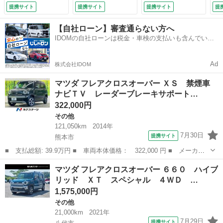
ＡＷ ルーフレー
制限 （車検整備
Ｂｌｕｅｔｏｏｔ
提携サイト
提携サイト
提携サイト
提
ル ＥＴＣ Ｂｌｕ
付）
ｈ ＥＴＣ フルセ
ｅｔｏｏｔｈ スマ
グテレビ シートヒ
【自社ローン】審査通らない方へ
ートキー オートラ
ーター ＬＥＤヘッ
IDOMの自社ローンは税金・車検の支払いも含んでいる
イト オートエアコ
ドライト スマート
ので毎月の支払額は一定
ン シートヒータ
キー オートクルー
ー 革巻ステアリン
ズコントロール
Ad
株式会社IDOM
グ （検9.4）
（車検整備付）
マツダ フレアクロスオーバー ＸＳ 禁煙車
ナビＴＶ レーダーブレーキサポート…
322,000円
その他
121,050km
2014年
7月30日
提携サイト
熊本市
■ 支払総額: 39.9万円 ■ 車両本体価格： 322,000 円 ■ メーカー
名： マツダ ■ 車種名： フレアクロスオーバー ■ グレード
熊本
熊本市
その他
マツダ フレアクロスオーバー ６６０ ハイブ
名： ＸＳ 禁煙車 ナビＴＶ レーダーブレーキサポート ＨＩＤ
リッド ＸＴ スペシャル ４ＷＤ …
ヘッド 純正１５...
1,575,000円
その他
21,000km
2021年
7月29日
提携サイト