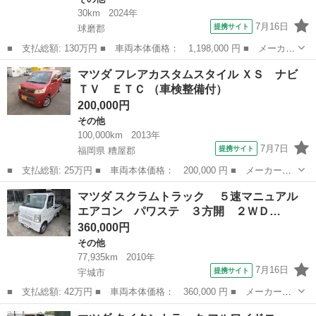
30km
2024年
7月16日
提携サイト
球磨郡
■ 支払総額: 130万円 ■ 車両本体価格： 1,198,000 円 ■ メーカー
名： マツダ ■ 車種名： フレア ■ グレード名： ハイブリッド
熊本
球磨郡
その他
マツダ フレアカスタムスタイル ＸＳ ナビ
ＸＧ コーナーセンサー シートヒーター アイドリングストップ
ＴＶ ＥＴＣ （車検整備付）
キーレス ...
200,000円
その他
100,000km
2013年
7月7日
提携サイト
福岡県 糟屋郡
■ 支払総額: 25万円 ■ 車両本体価格： 200,000 円 ■ メーカー
名： マツダ ■ 車種名： フレアカスタムスタイル ■ グレード
福岡
糟屋郡
その他
マツダ スクラムトラック ５速マニュアル
名： ＸＳ ナビ ＴＶ ＥＴＣ ■ 排気量： 660cc ■ ドア枚
エアコン パワステ ３方開 ２ＷＤ…
数： 5D ...
360,000円
その他
77,935km
2010年
7月16日
提携サイト
宇城市
■ 支払総額: 42万円 ■ 車両本体価格： 360,000 円 ■ メーカー
名： マツダ ■ 車種名： スクラムトラック ■ グレード名：
熊本
宇城市
その他