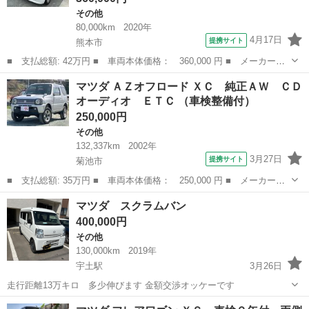
その他
80,000km
2020年
4月17日
提携サイト
熊本市
■ 支払総額: 42万円 ■ 車両本体価格： 360,000 円 ■ メーカー
名： マツダ ■ 車種名： キャロル ■ グレード名： ＧＬ キー
熊本
熊本市
その他
マツダ ＡＺオフロード ＸＣ 純正ＡＷ ＣＤ
レス ナビ フルセグＴＶ バックカメラ ■ 排気量： 660cc ■ ド
オーディオ ＥＴＣ （車検整備付）
ア枚数...
250,000円
その他
132,337km
2002年
3月27日
提携サイト
菊池市
■ 支払総額: 35万円 ■ 車両本体価格： 250,000 円 ■ メーカー
名： マツダ ■ 車種名： ＡＺオフロード ■ グレード名： Ｘ
熊本
菊池市
その他
マツダ スクラムバン
Ｃ 純正ＡＷ ＣＤオーディオ ＥＴＣ ■ 排気量： 660cc ■ ドア
400,000円
枚数： ...
その他
130,000km
2019年
宇土駅
3月26日
走行距離13万キロ 多少伸びます 金額交渉オッケーです
熊本
宇土市
宇土駅
その他
スクラム