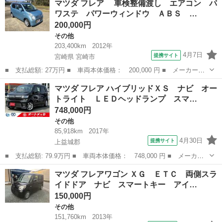
マツダ フレア 車検整備渡し エアコン パ
ターボ ナビゲーション ワンセグテレビ ＥＴＣ 純正アルミホイ
ワステ パワーウィンドウ ＡＢＳ …
ール ■ 排気量...
200,000円
その他
203,400km
2012年
4月7日
提携サイト
宮崎県 宮崎市
■ 支払総額: 27万円 ■ 車両本体価格： 200,000 円 ■ メーカー
名： マツダ ■ 車種名： フレア ■ グレード名： 車検整備渡
宮崎
宮崎市
その他
マツダ フレア ハイブリッドＸＳ ナビ オー
し エアコン パワステ パワーウィンドウ ＡＢＳ リモコンキー
トライト ＬＥＤヘッドランプ スマ…
付き ＣＤオーデ...
748,000円
その他
85,918km
2017年
4月30日
提携サイト
上益城郡
■ 支払総額: 79.9万円 ■ 車両本体価格： 748,000 円 ■ メーカー
名： マツダ ■ 車種名： フレア ■ グレード名： ハイブリッド
熊本
上益城郡
その他
マツダ フレアワゴン ＸＧ ＥＴＣ 両側スラ
ＸＳ ナビ オートライト ＬＥＤヘッドランプ スマートキー ア
イドドア ナビ スマートキー アイ…
イドリングス...
150,000円
その他
151,760km
2013年