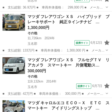
合志市
■ 支払総額: 36.9万円 ■ 車両本体価格： 299,000 円 ■ メーカー
名： マツダ ■ 車種名： スクラムワゴン ■ グレード名： ＰＺ
熊本
合志市
その他
マツダ フレアワゴン ＸＳ ハイブリッド ブ
ターボ スペシャルパッケージ ターボタイミングチェーンエンジ
レーキサポート 純正９インチナビ …
ン ４速ＡＴ ...
1,300,000円
その他
11,726km
2024年
6月12日
提携サイト
玉名郡
■ 支払総額: 133万円 ■ 車両本体価格： 1,300,000 円 ■ メーカー
名： マツダ ■ 車種名： フレアワゴン ■ グレード名： ＸＳ
熊本
玉名郡
その他
マツダ フレアワゴン ＸＳ フルセグＴＶ リ
ハイブリッド ブレーキサポート 純正９インチナビ 全方位カメ
アカメラ スマートキー 片側電動ス…
ラ フルセグ...
300,000円
その他
119,132km
2014年
6月7日
提携サイト
玉名市
■ 支払総額: 42万円 ■ 車両本体価格： 300,000 円 ■ メーカー
名： マツダ ■ 車種名： フレアワゴン ■ グレード名： ＸＳ
熊本
玉名市
その他
マツダ キャロルエコ ＥＣＯ－Ｘ ＥＴＣ ス
フルセグＴＶ リアカメラ スマートキー 片側電動スライドドア
マートキー アイドリングストップ …
■ 排気量： 6...