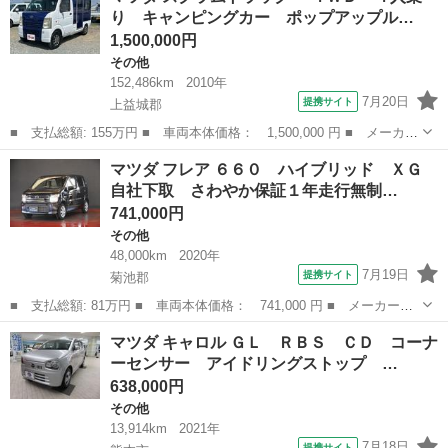
り キャンピングカー ポップアップル…
レイヤー接続...
1,500,000円
その他
152,486km
2010年
7月20日
提携サイト
上益城郡
■ 支払総額: 155万円 ■ 車両本体価格： 1,500,000 円 ■ メーカー
名： マツダ ■ 車種名： スクラムトラック ■ グレード名：
熊本
上益城郡
その他
マツダ フレア ６６０ ハイブリッド ＸＧ
４ＷＤ ４人乗り キャンピングカー ポップアップルーフ張替え済
自社下取 さわやか保証１年走行無制…
み 走行充...
741,000円
その他
48,000km
2020年
7月19日
提携サイト
菊池郡
■ 支払総額: 81万円 ■ 車両本体価格： 741,000 円 ■ メーカー
名： マツダ ■ 車種名： フレア ■ グレード名： ６６０ ハイ
熊本
菊池郡
その他
マツダ キャロル ＧＬ ＲＢＳ ＣＤ コーナ
ブリッド ＸＧ 自社下取 さわやか保証１年走行無制限 ■ 排気
ーセンサー アイドリングストップ …
量： 660cc...
638,000円
その他
13,914km
2021年
7月18日
提携サイト