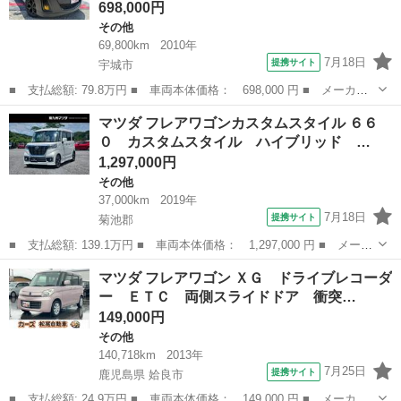
698,000円
その他
69,800km
2010年
7月18日
提携サイト
宇城市
■ 支払総額: 79.8万円 ■ 車両本体価格： 698,000 円 ■ メーカー
名： マツダ ■ 車種名： ビアンテ ■ グレード名： ２０Ｓ ア
熊本
宇城市
その他
マツダ フレアワゴンカスタムスタイル ６６
ーバンカーキ全塗装／タイヤ４本新品／新品シートカバー／黒純アル
０ カスタムスタイル ハイブリッド …
ミ／両側電動...
1,297,000円
その他
37,000km
2019年
7月18日
提携サイト
菊池郡
■ 支払総額: 139.1万円 ■ 車両本体価格： 1,297,000 円 ■ メーカ
ー名： マツダ ■ 車種名： フレアワゴンカスタムスタイル ■ グ
熊本
菊池郡
その他
マツダ フレアワゴン ＸＧ ドライブレコーダ
レード名： ６６０ カスタムスタイル ハイブリッド ＸＴ 自社
ー ＥＴＣ 両側スライドドア 衝突…
下取 さ...
149,000円
その他
140,718km
2013年
7月25日
提携サイト
鹿児島県 姶良市
■ 支払総額: 24.9万円 ■ 車両本体価格： 149,000 円 ■ メーカー