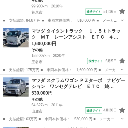
その他
99,900km
2018年
5月16日
提携サイト
荒尾市
■ 支払総額: 84.8万円 ■ 車両本体価格： 810,000 円 ■ メーカー
名： マツダ ■ 車種名： フレアワゴンカスタムスタイル ■ グレ
熊本
荒尾市
その他
マツダ タイタントラック １．５ｔトラッ
ード名： ハイブリッドＸＴ ターボ車 ナビ フルセグテレビ Ｂ
ク ＭＴ レーンアシスト ＥＴＣ キ…
ｌｕｅｔｏｏ...
1,600,000円
その他
158,007km
2020年
5月5日
提携サイト
玉名市
■ 支払総額: 175万円 ■ 車両本体価格： 1,600,000 円 ■ メーカー
名： マツダ ■ 車種名： タイタントラック ■ グレード名：
熊本
玉名市
その他
マツダ スクラムワゴン ＰＺターボ ナビゲー
１．５ｔトラック ＭＴ レーンアシスト ＥＴＣ キーレスエント
ション ワンセグテレビ ＥＴＣ 純…
リー アイ...
530,000円
その他
54,627km
2011年
4月30日
提携サイト
山鹿市
■ 支払総額: 63万円 ■ 車両本体価格： 530,000 円 ■ メーカー
名： マツダ ■ 車種名： スクラムワゴン ■ グレード名： ＰＺ
熊本
山鹿市
その他