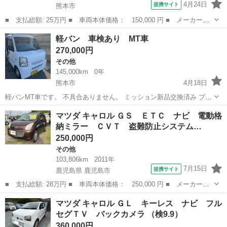
4月24日
提携サイト
熊本市
■ 支払総額: 25万円 ■ 車両本体価格： 150,000 円 ■ メーカー
名： マツダ ■ 車種名： フレアワゴン ■ グレード名： ＸＧ
熊本
熊本市
その他
軽バン 車検あり MT車
ＥＴＣ 両側スライドドア ナビ スマートキー アイドリングスト
270,000円
ップ ベンチシー...
その他
145,000km
0年
熊本市
4月18日
軽バンMT車です。 不具合ありません。 ミッション新品交換済み プラ
グ新品交換済み 令和8年4月7日車検いれました。 車検時にバッテリー
熊本
熊本市
その他
MT車
マツダ キャロル ＧＳ ＥＴＣ ナビ 電動格
交換しました。 走行14万キロ代 車検あり 作業車でしたので汚れはあ
納ミラー ＣＶＴ 盗難防止システム…
りま...
250,000円
その他
103,806km
2011年
7月15日
提携サイト
鹿児島県 鹿児島市
■ 支払総額: 28万円 ■ 車両本体価格： 250,000 円 ■ メーカー
名： マツダ ■ 車種名： キャロル ■ グレード名： ＧＳ ＥＴ
鹿児島
鹿児島市
その他
マツダ キャロル ＧＬ キーレス ナビ フル
Ｃ ナビ 電動格納ミラー ＣＶＴ 盗難防止システム ＡＢＳ Ｃ
セグＴＶ バックカメラ （検9.9）
Ｄ ＵＳＢ ミュ...
360,000円