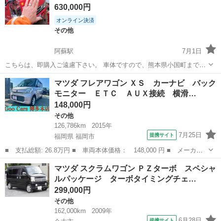
630,000円
オンライン決済
その他
阿蘇駅
7月1日
こちらは、即購入ご遠慮下さい。 車体ですので、熊本県小国町まで現
車確認必須です。 買う気の無い値下げ交渉、ご遠慮下さい。 型式
熊本
阿蘇市
阿蘇駅
その他
タイタン
マツダ フレアワゴン ＸＳ カーナビ バック
BKGｰLHR85A 初年度平成20年 車名 マツダ 原動機型式 4JJ1 タ...
モニター ＥＴＣ ＡＵＸ接続 横滑…
148,000円
その他
126,786km
2015年
7月25日
提携サイト
福岡県 福岡市
■ 支払総額: 26.8万円 ■ 車両本体価格： 148,000 円 ■ メーカー
名： マツダ ■ 車種名： フレアワゴン ■ グレード名： ＸＳ
福岡
福岡市
その他
マツダ スクラムワゴン ＰＺターボ スペシャ
カーナビ バックモニター ＥＴＣ ＡＵＸ接続 横滑防止 スマー
ルパッケージ ターボタイミングチェ…
トキー ＡＢ...
299,000円
その他
162,000km
2009年
6月28日
提携サイト