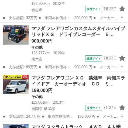
126,800km
2012年
7月23日
提携サイト
合志市
■ 支払総額: 32万円 ■ 車両本体価格： 290,000 円 ■ メーカー
名： マツダ ■ 車種名： フレアワゴン ■ グレード名： ＩＳリ
熊本
合志市
その他
マツダ フレアワゴンカスタムスタイル ハイブ
ミテッド ■ 排気量： 660cc ■ ドア枚数： 5D ■ ミッション：
リッドＸＧ ドライブレコーダー Ｅ…
C...
900,000円
その他
123,717km
2019年
7月23日
提携サイト
熊本市
■ 支払総額: 99万円 ■ 車両本体価格： 900,000 円 ■ メーカー
名： マツダ ■ 車種名： フレアワゴンカスタムスタイル ■ グレ
熊本
熊本市
その他
マツダ フレアワゴン ＸＧ 禁煙車 両側スラ
ード名： ハイブリッドＸＧ ドライブレコーダー ＥＴＣ バック
イドドア カーオーディオ ＣＤ ミ…
カメラ 両側スラ...
199,000円
その他
113,061km
2013年
7月27日
提携サイト
福岡県 糟屋郡
■ 支払総額: 24.7万円 ■ 車両本体価格： 199,000 円 ■ メーカー
名： マツダ ■ 車種名： フレアワゴン ■ グレード名： ＸＧ
福岡
糟屋郡
その他
マツダ スクラムトラック ４ＷＤ ４人乗
禁煙車 両側スライドドア カーオーディオ ＣＤ ミュージックプ