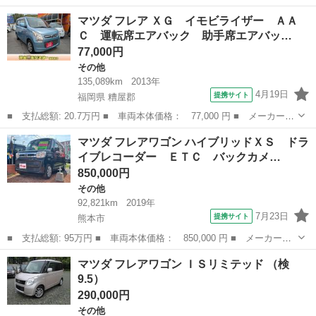
名： マツダ ■ 車種名： フレアワゴン ■ グレード名： ＸＧ
熊本
天草市
その他
マツダ フレア ＸＧ イモビライザー ＡＡ
両側スライドドア 衝突軽減ブレーキ 横滑り防止 プッシュスター
Ｃ 運転席エアバック 助手席エアバッ…
ト アイドリ...
77,000円
その他
135,089km
2013年
4月19日
提携サイト
福岡県 糟屋郡
■ 支払総額: 20.7万円 ■ 車両本体価格： 77,000 円 ■ メーカー
名： マツダ ■ 車種名： フレア ■ グレード名： ＸＧ イモビ
福岡
糟屋郡
その他
マツダ フレアワゴン ハイブリッドＸＳ ドラ
ライザー ＡＡＣ 運転席エアバック 助手席エアバッグ 安全ボデ
イブレコーダー ＥＴＣ バックカメ…
ィ パワーウィ...
850,000円
その他
92,821km
2019年
7月23日
提携サイト
熊本市
■ 支払総額: 95万円 ■ 車両本体価格： 850,000 円 ■ メーカー
名： マツダ ■ 車種名： フレアワゴン ■ グレード名： ハイブ
熊本
熊本市
その他
マツダ フレアワゴン ＩＳリミテッド （検
リッドＸＳ ドライブレコーダー ＥＴＣ バックカメラ 両側電動
9.5）
スライドドア ナ...
290,000円
その他