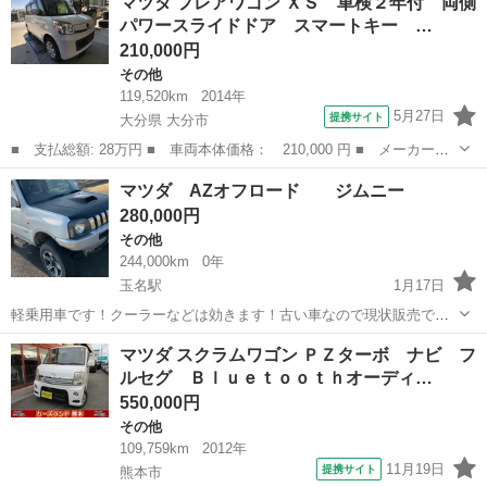
マツダ フレアワゴン ＸＳ 車検２年付 両側
パワースライドドア スマートキー …
210,000円
その他
119,520km
2014年
5月27日
提携サイト
大分県 大分市
■ 支払総額: 28万円 ■ 車両本体価格： 210,000 円 ■ メーカー
名： マツダ ■ 車種名： フレアワゴン ■ グレード名： ＸＳ
大分
大分市
その他
マツダ AZオフロード ジムニー
車検２年付 両側パワースライドドア スマートキー ＥＴＣ 衝突
280,000円
被害軽減ブレーキ...
その他
244,000km
0年
玉名駅
1月17日
軽乗用車です！クーラーなどは効きます！古い車なので現状販売で
す！宜しくお願いします！初年度登録22年6月 車検は切れました！
熊本
玉名市
玉名駅
その他
オフロード
マツダ スクラムワゴン ＰＺターボ ナビ フ
ルセグ Ｂｌｕｅｔｏｏｔｈオーディ…
550,000円
その他
109,759km
2012年
11月19日
提携サイト
熊本市