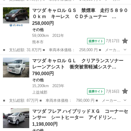
名： マツダ ■ 車種名： フレアワゴン ■ グレード名： ＸＧ
鹿児島
姶良市
その他
マツダ キャロル ＧＳ 禁煙車 走行５８９０
ドライブレコーダー ＥＴＣ 両側スライドドア 衝突被害軽減シス
０ｋｍ キーレス ＣＤチューナー …
テム スマー...
258,000円
その他
59,000km
2011年
7月17日
提携サイト
熊本市
■ 支払総額: 31.8万円 ■ 車両本体価格： 258,000 円 ■ メーカー
名： マツダ ■ 車種名： キャロル ■ グレード名： ＧＳ 禁煙
熊本
熊本市
その他
マツダ キャロル ＧＬ クリアランスソナー
車 走行５８９００ｋｍ キーレス ＣＤチューナー 電動格納ミラ
レーンアシスト 衝突被害軽減システ…
ー ■ 排気...
790,000円
その他
15,200km
2023年
7月16日
提携サイト
上益城郡
■ 支払総額: 87万円 ■ 車両本体価格： 790,000 円 ■ メーカー
名： マツダ ■ 車種名： キャロル ■ グレード名： ＧＬ クリ
熊本
上益城郡
その他
マツダ フレア ハイブリッドＸＧ コーナーセ
アランスソナー レーンアシスト 衝突被害軽減システム オートラ
ンサー シートヒーター アイドリン…
イト キーレスエ...
1,198,000円
その他