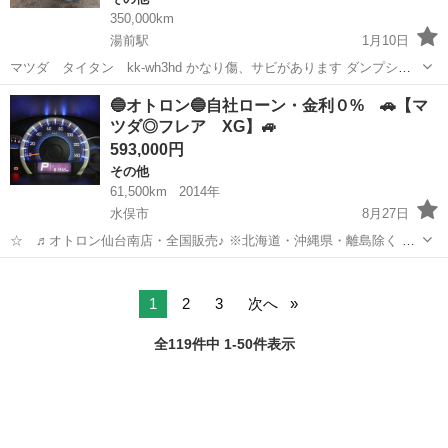
350,000km
湯前駅
1月10日
マツダ タイタン kk-wh3hd かなり傷、サビがあります ダンプシリ
ンダーにじみ エンジンからのにじみ 走行 ダンプは問題ありません
熊本
球磨郡
湯前駅
その他
タイタン
🔵オトロン🔵自社ローン・金利０% 🚗【マ
車検なし 現金一括のみとなります 現車確認されたい方はお気軽ご連絡
ツダ◎フレア XG】🚙
ください 現状渡...
593,000円
その他
61,500km
2014年
水俣市
8月27日
☆ ♬オトロン仙台南店・全国販売♪ ※北海道・沖縄県・離島除く 金
利0％!!!(^.^)/~~~ ＼今すぐ問合せよう／ ☆フレア ＸＧ☆ こ
熊本
水俣市
その他
フレア
こをチェック ↓↓↓↓↓↓↓↓↓↓...
1
2
3
次へ
全119件中 1-50件表示