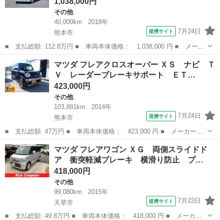
1,038,000円
その他
40,000km
2018年
7月24日
提携サイト
熊本市
■ 支払総額: 112.8万円 ■ 車両本体価格： 1,038,000 円 ■ メーカ
ー名： マツダ ■ 車種名： フレアワゴン ■ グレード名： ６６
熊本
熊本市
その他
マツダ フレアクロスオーバー ＸＳ ナビ Ｔ
０ ハイブリッド ＸＳ 自社下取 さわやか保証１年走行無制限
Ｖ レーダーブレーキサポート ＥＴ…
■ 排気...
423,000円
その他
103,881km
2014年
7月24日
提携サイト
熊本市
■ 支払総額: 47万円 ■ 車両本体価格： 423,000 円 ■ メーカー
名： マツダ ■ 車種名： フレアクロスオーバー ■ グレード
熊本
熊本市
その他
マツダ フレアワゴン ＸＧ 両側スライドド
名： ＸＳ ナビ ＴＶ レーダーブレーキサポート ＥＴＣ バッ
ア 衝突軽減ブレーキ 横滑り防止 プ…
クカメラ Ｂｌｕｅｔ...
418,000円
その他
99,080km
2015年
7月23日
提携サイト
天草市
■ 支払総額: 49.8万円 ■ 車両本体価格： 418,000 円 ■ メーカー