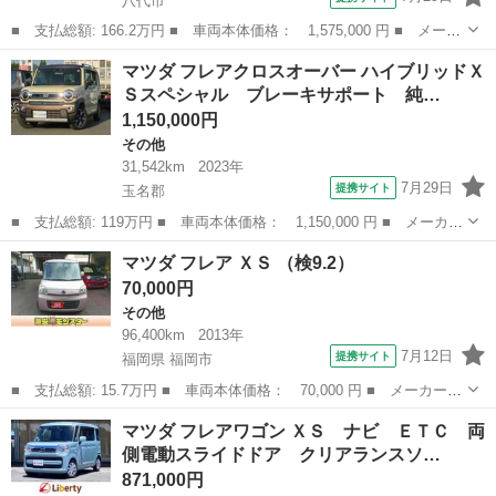
八代市
■ 支払総額: 166.2万円 ■ 車両本体価格： 1,575,000 円 ■ メーカ
ー名： マツダ ■ 車種名： フレアクロスオーバー ■ グレード
熊本
八代市
その他
マツダ フレアクロスオーバー ハイブリッドＸ
名： ６６０ ハイブリッド ＸＴ スペシャル ４ＷＤ 自社下
Ｓスペシャル ブレーキサポート 純…
取 自社保証...
1,150,000円
その他
31,542km
2023年
7月29日
提携サイト
玉名郡
■ 支払総額: 119万円 ■ 車両本体価格： 1,150,000 円 ■ メーカー
名： マツダ ■ 車種名： フレアクロスオーバー ■ グレード
熊本
玉名郡
その他
マツダ フレア ＸＳ （検9.2）
名： ハイブリッドＸＳスペシャル ブレーキサポート 純正８イン
70,000円
チナビ 全方位...
その他
96,400km
2013年
7月12日
提携サイト
福岡県 福岡市
■ 支払総額: 15.7万円 ■ 車両本体価格： 70,000 円 ■ メーカー
名： マツダ ■ 車種名： フレア ■ グレード名： ＸＳ ■ 排気
福岡
福岡市
その他
マツダ フレアワゴン ＸＳ ナビ ＥＴＣ 両
量： 660cc ■ ドア枚数： 5D ■ ミッション： CVT ■ 店舗...
側電動スライドドア クリアランスソ…
871,000円