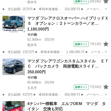
4月24日
提携サイト
熊本市
■ 支払総額: 25万円 ■ 車両本体価格： 150,000 円 ■ メーカー
名： マツダ ■ 車種名： フレアワゴン ■ グレード名： ＸＧ
熊本
熊本市
その他
マツダ フレアクロスオーバー ハイブリッドＸ
ＥＴＣ 両側スライドドア ナビ スマートキー アイドリングスト
Ｓ オプション：２トーンカラー／オ…
ップ ベンチシー...
1,180,000円
その他
52,360km
2021年
7月13日
提携サイト
熊本市
■ 支払総額: 125万円 ■ 車両本体価格： 1,180,000 円 ■ メーカー
名： マツダ ■ 車種名： フレアクロスオーバー ■ グレード
熊本
熊本市
その他
マツダ フレアワゴンカスタムスタイル ＥＴ
名： ハイブリッドＸＳ オプション：２トーンカラー／オプショ
Ｃ バックカメラ 両側電動スライド…
ン：ブルーインパ...
350,000円
その他
90,689km
2013年
7月10日
提携サイト
玉名市
■ 支払総額: 43万円 ■ 車両本体価格： 350,000 円 ■ メーカー
名： マツダ ■ 車種名： フレアワゴンカスタムスタイル ■ グレ
熊本
玉名市
その他
4ナンバー積載車 エルフOEM マツダ タ
ード名： ＥＴＣ バックカメラ 両側電動スライドドア オート
イタン 交換も対応
ライト スマート...