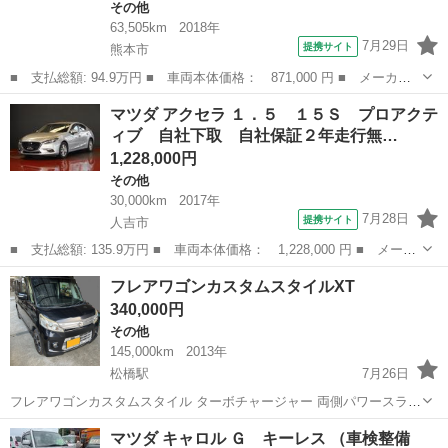
その他
63,505km
2018年
7月29日
提携サイト
熊本市
■ 支払総額: 94.9万円 ■ 車両本体価格： 871,000 円 ■ メーカー
名： マツダ ■ 車種名： フレアワゴン ■ グレード名： ＸＳ
熊本
熊本市
その他
マツダ アクセラ １．５ １５Ｓ プロアクテ
ナビ ＥＴＣ 両側電動スライドドア クリアランスソナー レーン
ィブ 自社下取 自社保証２年走行無…
アシスト 衝...
1,228,000円
その他
30,000km
2017年
7月28日
提携サイト
人吉市
■ 支払総額: 135.9万円 ■ 車両本体価格： 1,228,000 円 ■ メーカ
ー名： マツダ ■ 車種名： アクセラ ■ グレード名： １．５
熊本
人吉市
その他
フレアワゴンカスタムスタイルXT
１５Ｓ プロアクティブ 自社下取 自社保証２年走行無制限 ■ 排
340,000円
気量：...
その他
145,000km
2013年
松橋駅
7月26日
フレアワゴンカスタムスタイル ターボチャージャー 両側パワースライ
ドドア 車検令和9年11月 ナビ、ETC付いてます。 タイヤ4本交換しま
熊本
宇城市
松橋駅
その他
マツダ キャロル Ｇ キーレス （車検整備
した。 修復歴ありません。 エンジン、エアコン調子良いです。 目立