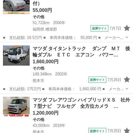
付）
つ傷は...
55,000円
その他
51,722km
2006年
7月7日
提携サイト
福岡県 糟屋郡
■ 支払総額: 18.5万円 ■ 車両本体価格： 55,000 円 ■ メーカー
名： マツダ ■ 車種名： キャロル ■ グレード名： Ｇ キーレ
福岡
糟屋郡
その他
マツダ タイタントラック ダンプ ＭＴ 後
ス ■ 排気量： 660cc ■ ドア枚数： 5D ■ ミッション： AT3...
輪ダブル ＥＴＣ エアコン パワー…
1,660,000円
その他
149,348km
2002年
7月26日
提携サイト
熊本市
■ 支払総額: 175万円 ■ 車両本体価格： 1,660,000 円 ■ メーカー
名： マツダ ■ 車種名： タイタントラック ■ グレード名：
熊本
熊本市
その他
マツダ フレアワゴン ハイブリッドＸＳ 社外
ダンプ ＭＴ 後輪ダブル ＥＴＣ エアコン パワーウィンドウ
７型ナビ フルセグ 全方位カメラ …
運転席エア...
1,200,000円
その他
43,000km
2019年
7月25日
提携サイト
熊本市