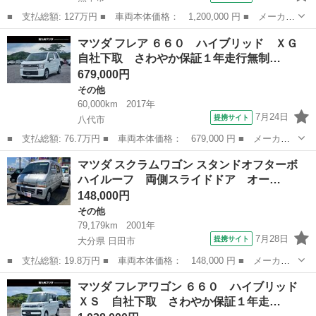
■ 支払総額: 127万円 ■ 車両本体価格： 1,200,000 円 ■ メーカー
名： マツダ ■ 車種名： フレアワゴン ■ グレード名： ハイブ
熊本
熊本市
その他
マツダ フレア ６６０ ハイブリッド ＸＧ
リッドＸＳ 社外７型ナビ フルセグ 全方位カメラ 衝突軽減ブレ
自社下取 さわやか保証１年走行無制…
ーキ ＥＴ...
679,000円
その他
60,000km
2017年
7月24日
提携サイト
八代市
■ 支払総額: 76.7万円 ■ 車両本体価格： 679,000 円 ■ メーカー
名： マツダ ■ 車種名： フレア ■ グレード名： ６６０ ハイ
熊本
八代市
その他
マツダ スクラムワゴン スタンドオフターボ
ブリッド ＸＧ 自社下取 さわやか保証１年走行無制限 ■ 排気
ハイルーフ 両側スライドドア オー…
量： 660...
148,000円
その他
79,179km
2001年
7月28日
提携サイト
大分県 日田市
■ 支払総額: 19.8万円 ■ 車両本体価格： 148,000 円 ■ メーカー
名： マツダ ■ 車種名： スクラムワゴン ■ グレード名： スタ
大分
日田市
その他
マツダ フレアワゴン ６６０ ハイブリッド
ンドオフターボ ハイルーフ 両側スライドドア オートマ エアコ
ＸＳ 自社下取 さわやか保証１年走…
ン パワステ...