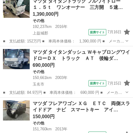
マツダ タイタントラック フルワイドロー
５速マニュアル エアコン パワステ ３方開 ２ＷＤ 荷台マッ
１．５ｔ ワンオーナー 三方開 ５速…
ト あおりカバー ...
1,390,000円
その他
192,237km
2016年
7月16日
提携サイト
上益城郡
■ 支払総額: 152万円 ■ 車両本体価格： 1,390,000 円 ■ メーカー
名： マツダ ■ 車種名： タイタントラック ■ グレード名： フ
熊本
上益城郡
その他
マツダ タイタンダッシュ Ｗキャブロングワイ
ルワイドロー １．５ｔ ワンオーナー 三方開 ５速マニュアル
ドローＤＸ トラック ＡＴ 後輪ダ…
後輪ダブル...
690,000円
その他
150,661km
2003年
7月15日
提携サイト
玉名市
■ 支払総額: 84.9万円 ■ 車両本体価格： 690,000 円 ■ メーカー
名： マツダ ■ 車種名： タイタンダッシュ ■ グレード名： Ｗ
熊本
玉名市
その他
マツダ フレアワゴン ＸＧ ＥＴＣ 両側スラ
キャブロングワイドローＤＸ トラック ＡＴ 後輪ダブル エアコ
イドドア ナビ スマートキー アイ…
ン パワーウ...
150,000円
その他
151,760km
2013年