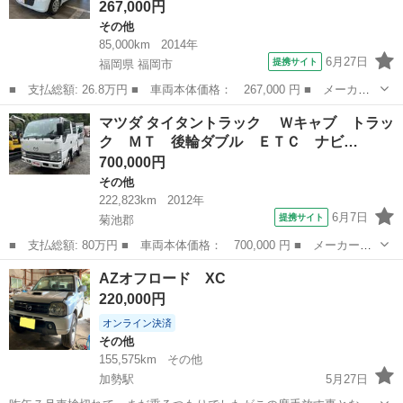
267,000円
その他
85,000km
2014年
6月27日
提携サイト
福岡県 福岡市
■ 支払総額: 26.8万円 ■ 車両本体価格： 267,000 円 ■ メーカー
名： マツダ ■ 車種名： キャロルエコ ■ グレード名： ＥＣＯ
福岡
福岡市
その他
マツダ タイタントラック Ｗキャブ トラッ
－Ｘ ＥＴＣ スマートキー アイドリングストップ 電動格納ミラ
ク ＭＴ 後輪ダブル ＥＴＣ ナビ…
ー ＣＶＴ ...
700,000円
その他
222,823km
2012年
6月7日
提携サイト
菊池郡
■ 支払総額: 80万円 ■ 車両本体価格： 700,000 円 ■ メーカー
名： マツダ ■ 車種名： タイタントラック ■ グレード名：
熊本
菊池郡
その他
AZオフロード XC
Ｗキャブ トラック ＭＴ 後輪ダブル ＥＴＣ ナビ アイドリン
220,000円
グストップ 電動...
オンライン決済
その他
155,575km
その他
加勢駅
5月27日