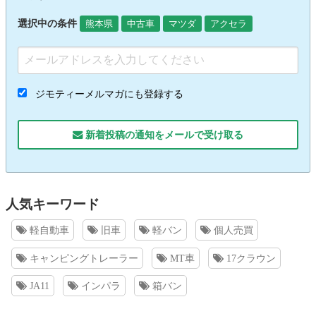
選択中の条件
熊本県
中古車
マツダ
アクセラ
ジモティーメルマガにも登録する
新着投稿の通知をメールで受け取る
人気キーワード
軽自動車
旧車
軽バン
個人売買
キャンピングトレーラー
MT車
17クラウン
JA11
インパラ
箱バン