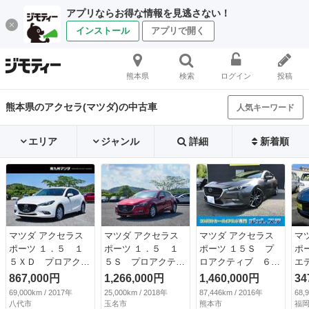
アプリならお得な情報を見逃さない！
インストール
アプリで開く
熊本県
検索
ログイン
投稿
熊本県のアクセラ(マツダ)の中古車
人気キーワード
エリア
ジャンル
詳細
新着順
マツダ アクセラス
マツダ アクセラス
マツダ アクセラス
マ
ポーツ １．５ １
ポーツ １．５ １
ポーツ １５Ｓ プ
ポ
５ＸＤ プロアクテ
５Ｓ プロアクティ
ロアクティブ ６速
エ
ィブ ディーゼルタ
ブ 自社下取 自社
ＭＴ・ＴＥＩＮ車高
し
867,000円
1,266,000円
1,460,000円
34
ーボ 自社下取 自
保証２年走行無制限
調・柿本マフラー・
69,000km / 2017年
25,000km / 2018年
87,446km / 2016年
68,
社保証２年走行無制
（車検整備付）
ＢＯＳＥサウンドシ
八代市
玉名市
熊本市
福岡