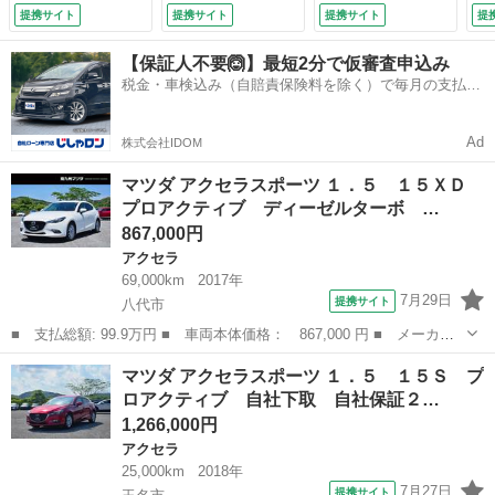
限 （車検整備付）
ステム・スポイラー
提携サイト
提携サイト
提携サイト
提
（Ｆ・Ｓ・Ｒ）・ナ
ビ・ブラインドスポ
【保証人不要🙆】最短2分で仮審査申込み
ットモニター・Ｔ
税金・車検込み（自賠責保険料を除く）で毎月の支払額
Ｖ・バックカメラ・
は一定の自社ローン🚗
Ｂｌｕｅｔｏｏｔｈ
オーディオ・ＥＴ
Ad
株式会社IDOM
Ｃ・１９インチアル
ミ （検10.10）
マツダ アクセラスポーツ １．５ １５ＸＤ
プロアクティブ ディーゼルターボ …
867,000円
アクセラ
69,000km
2017年
7月29日
提携サイト
八代市
■ 支払総額: 99.9万円 ■ 車両本体価格： 867,000 円 ■ メーカー
名： マツダ ■ 車種名： アクセラスポーツ ■ グレード名：
熊本
八代市
アクセラ
マツダ アクセラスポーツ １．５ １５Ｓ プ
１．５ １５ＸＤ プロアクティブ ディーゼルターボ 自社下取
ロアクティブ 自社下取 自社保証２…
自社保証２年走...
1,266,000円
アクセラ
25,000km
2018年
7月27日
提携サイト