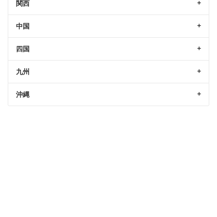
関西
中国
四国
九州
沖縄