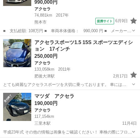
990,000円
アクセラ
74,881km
2017年
6月9日
提携サイト
熊本市
■ 支払総額: 108万円 ■ 車両本体価格： 990,000 円 ■ メーカー
名： マツダ ■ 車種名： アクセラスポーツ ■ グレード名： １
熊本
熊本市
アクセラ
アクセラスポーツ1.5 15S スポーツエディシ
５ＸＤ プロアクティブ バックカメラ ナビ ＴＶ クリアランス
ョン 17インチ
ソナー オート...
250,000円
アクセラ
133,058km
2011年
肥後大津駅
2月17日
とても綺麗なアクセラスポーツを大切に乗っております。 車には
Android搭載のナビが装備されており、Wi-Fi・Bluetooth・USBなどに
熊本
菊池郡
肥後大津駅
アクセラ
Bluetooth
マツダ アクセラ
対応していて、とても便利にご使用いただけます。 タイヤは半年前に
190,000円
交換したば...
アクセラ
117,154km
三里木駅
11月4日
平成23年式 その他の情報は画像をご確認ください！ 車検の際にフロン
ト、リアブレーキパッド交換 バッテリー交換、タイヤ交換ずみ 値下げ