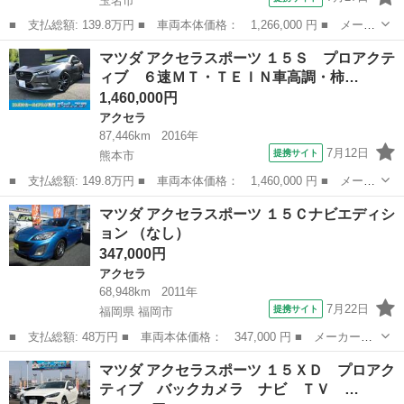
玉名市
■ 支払総額: 139.8万円 ■ 車両本体価格： 1,266,000 円 ■ メーカ
ー名： マツダ ■ 車種名： アクセラスポーツ ■ グレード名：
熊本
玉名市
アクセラ
マツダ アクセラスポーツ １５Ｓ プロアクテ
１．５ １５Ｓ プロアクティブ 自社下取 自社保証２年走行無制
ィブ ６速ＭＴ・ＴＥＩＮ車高調・柿…
限 ■ ...
1,460,000円
アクセラ
87,446km
2016年
7月12日
提携サイト
熊本市
■ 支払総額: 149.8万円 ■ 車両本体価格： 1,460,000 円 ■ メーカ
ー名： マツダ ■ 車種名： アクセラスポーツ ■ グレード名：
熊本
熊本市
アクセラ
マツダ アクセラスポーツ １５Ｃナビエディシ
１５Ｓ プロアクティブ ６速ＭＴ・ＴＥＩＮ車高調・柿本マフラ
ョン （なし）
ー・ＢＯＳ...
347,000円
アクセラ
68,948km
2011年
7月22日
提携サイト
福岡県 福岡市
■ 支払総額: 48万円 ■ 車両本体価格： 347,000 円 ■ メーカー
名： マツダ ■ 車種名： アクセラスポーツ ■ グレード名： １
福岡
福岡市
アクセラ
マツダ アクセラスポーツ １５ＸＤ プロアク
５Ｃナビエディション ■ 排気量： 1500cc ■ ドア枚数： 5D ■
ティブ バックカメラ ナビ ＴＶ …
ミ...