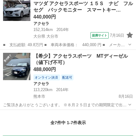
熊本
菊池郡
三里木駅
アクセラ
ブレーキパッド
マツダ アクセラスポーツ １５Ｓ ナビ フル
交渉不可 即乗り可能 ご質問どんどん受け付けます！ 純正BOSEサラ
セグ バックモニター スマートキー…
ウンド 自動車...
440,000円
アクセラ
152,314km
2014年
7月16日
提携サイト
大分県 大分市
■ 支払総額: 49.8万円 ■ 車両本体価格： 440,000 円 ■ メーカー
名： マツダ ■ 車種名： アクセラスポーツ ■ グレード名： １
大分
大分市
アクセラ
【希少】アクセラスポーツ MTディーゼル
５Ｓ ナビ フルセグ バックモニター スマートキー プッシュス
（値下げ不可）
タート オー...
488,000円
オンライン決済
配送可
アクセラ
113,220km
2014年
熊本市
8月16日
ご覧頂きありがとうございます。 ※８月２５日までの期間限定で出品
します。 お値段の値下げ交渉はご遠慮願います。 マツダアクセラスポ
熊本
熊本市
アクセラ
ミッション
ーツ、MTディーゼルで走行性良好。燃費も良く、燃料値上げの昨今、
全7件中 1-7件表示
経済的にも優しく魅力的な...