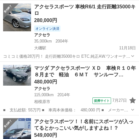
残分の重量税・自賠責保険込み youtube紹介動画上げました↓
神奈川
川崎市
登戸駅
アクセラ
バンパー
アクセラスポーツ 車検R6/1 走行距離35000キ
https://youtu.be/MLvm0...
ロ
280,000円
オンライン決済
アクセラ
35,000km
2004年
大磯駅
11月18日
コミコミ価格28万円！ 走行距離35000キロ ETC.純正AW.ワンオーナ
ー、記録簿あり 現車確認時試乗可能 名義変更預かり金5万円 米ご購入
神奈川
平塚市
大磯駅
アクセラ
走行距離
マツダ アクセラスポーツ ＸＤ 車検Ｒ１０年
の流れ 最寄り所轄警察署へ行き、車庫証明申請 管轄陸運局へ行き名義
８月まで 軽油 ６ＭＴ サンルーフ…
変更...
480,000円
アクセラ
115,000km
2014年
7月27日
提携サイト
相模原市
■ 支払総額: 55万円 ■ 車両本体価格： 480,000 円 ■ メーカー
名： マツダ ■ 車種名： アクセラスポーツ ■ グレード名： Ｘ
神奈川
相模原市
アクセラ
アクセラスポーツ！！名前にスポーツが入っ
Ｄ 車検Ｒ１０年８月まで 軽油 ６ＭＴ サンルーフ 電動ミラ
てるとかっこいい気がしますよね！？
ー キーレスエント...
549,000円