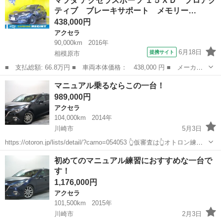
マツダ アクセラスポーツ １５ＸＤ プロアク
５Ｃ 社外メモリーナビ ワンセグＴＶ Ｂｌｕｅｔｏｏｔｈ ＤＶ
ティブ ブレーキサポート メモリー…
Ｄ ＣＤ キーレ...
438,000円
アクセラ
90,000km
2016年
6月18日
提携サイト
相模原市
■ 支払総額: 66.8万円 ■ 車両本体価格： 438,000 円 ■ メーカー
名： マツダ ■ 車種名： アクセラスポーツ ■ グレード名： １
神奈川
相模原市
アクセラ
マニュアル乗るならこの一台！
５ＸＤ プロアクティブ ブレーキサポート メモリーナビ バック
989,000円
カメラ ■ ...
アクセラ
104,000km
2014年
川崎市
5月3日
https://otoron.jp/lists/detail/?carno=054053 👆仮審査は👆オトロン練馬
店へ✨👆🌠 教習車にも採用される安心感のある一台！ディーゼルなの
神奈川
川崎市
アクセラ
オトロン
初めてのマニュアル練習におすすめな一台で
で坂道もグングン進みます！ 🔴「...
す！
1,176,000円
アクセラ
101,500km
2015年
川崎市
2月3日