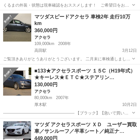
くるまの外装・状態は現車確認をおススメします！ ご希望日をお問
合せください。 ◎分割OK！オートローン取り扱い ■ 支払総額: 52万
神奈川
相模原市
アクセラ
車両
マツダスピードアクセラ 車検2年 走行10万
円 ■ 車両本体価格： 348,000 円 ■ メーカー名： マツダ ■ 車
km
種...
360,000円
アクセラ
109,000km
2008年
高田駅
3月12日
ご覧頂きありがとうありがとうございます。 二月末に車検通しまし
た。社外マフラー社外エアクリ defiブースト計 ETC ローHID ダウンサ
神奈川
横浜市
高田駅
アクセラ
マツダスピード
■133★アクセラスポーツ １５C（H19年式）
ス入ってます。 シフト操作には問題ありませんがシフトケーブルは難
★キーレス★ＥＴＣ★ステアリン…
ありなので交換をおす...
130,000円
アクセラ
80,000km
2007年
厚木駅
10月2日
--------------------------------------------------------- 【ブラック】【急いで買いた
い】【リモートライン動画】OK！ ----------------------...
神奈川
厚木市
厚木駅
アクセラ
車両
マツダ アクセラスポーツ ＸＤ ユーザー買取
車／サンルーフ／半革シート／純正ナ…
449,000円