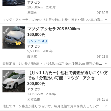
アクセラ
105,500km
2011年
座間市
9月30日
マツダ・アクセラ このかなりお得な時にお乗り換えや新しい車の購入
はいかがでしょうか？9/1～10/31ま
神奈川
座間市
アクセラ
車両
マツダ アクセラ 20S 5500km
で キャンペーン
160,000円
を開催します(^^♪ 滅多にないこのチャン...
オンライン決済
アクセラ
5,500km
2005年
藤沢駅
9月21日
乗員定員：5人 長さ/幅/高さ：454.0cm/174.5cm/146.5cm 燃料の種
類：無鉛レギュラーガソリン 排気量：2000cc ミッション：AT ボディ
神奈川
藤沢市
藤沢駅
アクセラ
ミッション
【月々1.1万円〜】他社で審査が通りにくい方
タイプ：セダン 駆動方式：FF 外装に少し傷あり 内装は綺麗...
でも！分割払い可能！マツダ アクセ…
300,000円
アクセラ
130,912km
2013年
相模原市
8月13日
他社でローン審査が通りづらい方、毎月低額でお車を購入したい方、