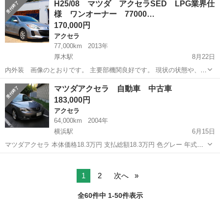
H25/08 マツダ アクセラSED LPG業界仕
Ｄ ６速ＭＴ サンルーフ コンビレザーシート ナビ 地デジ ス
様 ワンオーナー 77000…
マートキー ...
170,000円
アクセラ
77,000km
2013年
厚木駅
8月22日
内外装 画像のとおりです。 主要部機関良好です。 現状の状態や、ご
質問については下記連絡先よりご質問ください。 尚、買う気の無いと
神奈川
厚木市
厚木駅
アクセラ
車両
マツダアクセラ 自動車 中古車
思われるご質問や無礼な言動には対応いたしかねます。 詳しい装備
183,000円
や、画像などくわ...
アクセラ
64,000km
2004年
横浜駅
6月15日
マツダアクセラ 本体価格18.3万円 支払総額18.3万円 色グレー 年式／
初度登録平成16年(2004年) 走行距離6.4万km 地域神奈川県 車検令和3
神奈川
横浜市
横浜駅
アクセラ
マツダアクセラ
年10月24日 修復歴分からない 未使用車― ワンオーナー― 禁煙...
1
2
次へ
全60件中 1-50件表示