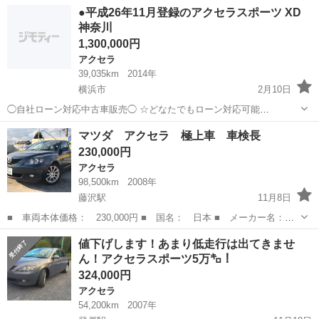
名： マツダ ■ 車種名： アクセラスポーツ ■ グレード名： １
埼玉
比企郡
アクセラ
●平成26年11月登録のアクセラスポーツ XD
５Ｃ ＡＢＳ／ディスチャージドランプ／アルミホイール／４ＷＤ／
神奈川
盗難防止装置...
1,300,000円
アクセラ
39,035km
2014年
横浜市
2月10日
◯自社ローン対応中古車販売◯ ☆どなたでもローン対応可能
☆ １、勤続年数の短い方や自営業の方 ２、パートを
神奈川
横浜市
アクセラ
車両
マツダ アクセラ 極上車 車検長
される主婦の方や派遣社員の方 ３、自己破産等をされた方やローンが
230,000円
組めない方 ４、他社様で...
アクセラ
98,500km
2008年
藤沢駅
11月8日
■ 車両本体価格： 230,000円 ■ 国名： 日本 ■ メーカー名：
マツダ ■ 車種名： アクセラ ■ ボディタイプ名： ステーション
神奈川
藤沢市
藤沢駅
アクセラ
車両
値下げします！あまり低走行は出てきませ
ワゴン ■ 排気量： 1,500 ■ ドア枚数： 5 ■ PR文： 希少のマ
ん！アクセラスポーツ5万㌔！
ニュアル...
324,000円
アクセラ
54,200km
2007年