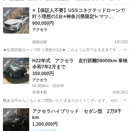
名： マツダ ■ 車種名： アクセラスポーツ ■ グレード名：
埼玉
飯能市
アクセラ
⭐【保証人不要】USSコネクテッドローンで
１．５Ｓスタイル １６ｉｎｃｈ ＥＴＣ 純正ナビ ワンセグ Ｍ
叶う理想の1台⭐神奈川県限定✨ マツ…
Ｔモード ■ 排気...
900,000円
アクセラ
港南台駅
4月23日
☀信用回復ローンで叶う理想の1台☀ このような方でも大丈夫です！
・過去に事業で失敗をして自己破産した ・パートで収入が少なくロー
神奈川
横浜市
港南台駅
アクセラ
車両
H22年式 アクセラ 走行距離59000km 車検
ンが組めない ・金融・ローン事故で信用情報に傷がついた ・勤続年数
令和7年2月まで
が短いので審査が通らな...
350,000円
アクセラ
59,000km
2010年
本厚木駅
10月29日
数ある中からこちらをご閲覧いただきありがとうございます。 ぜひ質
問、現車確認、購入などしていただくと幸いです。 メーカー···マツダ
神奈川
厚木市
本厚木駅
アクセラ
走行距離
アクセラハイブリッド セダン型 2万9千
車種···アクセラ エンジン···ガソリンエンジン 駆動式···2WD シフト
km
オートマ ...
1,300,000円