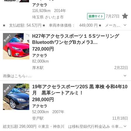
アクセラ
116,928km
2014年
7月27日
提携サイト
埼玉県 さいたま市
■ 支払総額: 54.5万円 ■ 車両本体価格： 449,000 円 ■ メーカー
名： マツダ ■ 車種名： アクセラスポーツ ■ グレード名： Ｘ
埼玉
さいたま市
アクセラ
H27年アクセラスポーツ１５Sツーリング
Ｄ ユーザー買取車／サンルーフ／半革シート／純正ナビ／バックカ
BluetoothワンセグBカメラ3…
メラ／ＴＶ／...
720,000円
アクセラ
82,000km
厚木駅
2月22日
画像はこちら↓
https://www.carsensor.net/usedcar/detail/VU4907004932/index.html?
神奈川
厚木市
厚木駅
アクセラ
車両
19年アクセラスポーツ20S 黒 車検 令和4年10
TRCD=200002&RESTID=CS211800 アクセラスポー...
月 黒革シートアルミ！
298,000円
アクセラ
52,000km
2007年
登戸駅
11月18日
総支払額 298,000円 ※東京・神奈川 は移転登録代行料金込み ※車検