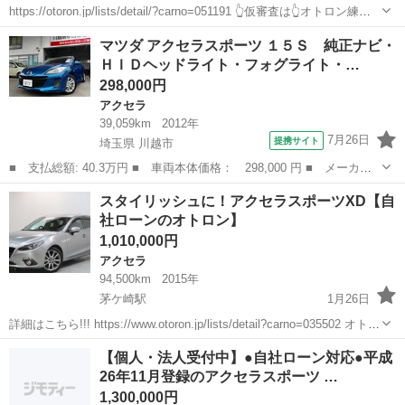
https://otoron.jp/lists/detail/?carno=051191 👆仮審査は👆オトロン練馬
店へ✨👆🌠 教習車にも採用されている車種なので練習に最適な車種と
神奈川
川崎市
アクセラ
車両
マツダ アクセラスポーツ １５Ｓ 純正ナビ・
なっております！初めてのお車でいかがで...
ＨＩＤヘッドライト・フォグライト・…
298,000円
アクセラ
39,059km
2012年
7月26日
提携サイト
埼玉県 川越市
■ 支払総額: 40.3万円 ■ 車両本体価格： 298,000 円 ■ メーカー
名： マツダ ■ 車種名： アクセラスポーツ ■ グレード名： １
埼玉
川越市
アクセラ
スタイリッシュに！アクセラスポーツXD【自
５Ｓ 純正ナビ・ＨＩＤヘッドライト・フォグライト・純正１６イン
社ローンのオトロン】
チアルミホイ...
1,010,000円
アクセラ
94,500km
2015年
茅ケ崎駅
1月26日
詳細はこちら!!! https://www.otoron.jp/lists/detail?carno=035502 オトロ
ンの自社ローンは金利無し！！！ 他社で断られた方でも、自己破産、
神奈川
茅ヶ崎市
茅ケ崎駅
アクセラ
オトロン
【個人・法人受付中】●自社ローン対応●平成
債務整理、ローンブラックの方...
26年11月登録のアクセラスポーツ …
1,300,000円