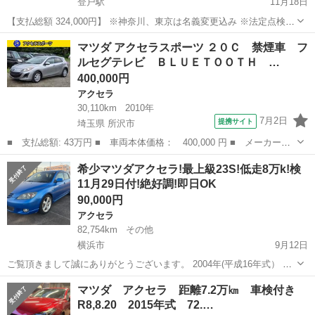
登戸駅
11月18日
【支払総額 324,000円】 ※神奈川、東京は名義変更込み ※法定点検し
ます ※今年度自動車税込み ※引渡は当方近隣（陸送納車は別途見積）
神奈川
川崎市
登戸駅
アクセラ
グレー
マツダ アクセラスポーツ ２０Ｃ 禁煙車 フ
※バッテリー交換しました 19年アクセラ スポーツ 15C 5...
ルセグテレビ ＢＬＵＥＴＯＯＴＨ …
400,000円
アクセラ
30,110km
2010年
7月2日
提携サイト
埼玉県 所沢市
■ 支払総額: 43万円 ■ 車両本体価格： 400,000 円 ■ メーカー
名： マツダ ■ 車種名： アクセラスポーツ ■ グレード名： ２
埼玉
所沢市
アクセラ
希少マツダアクセラ!最上級23S!低走8万k!検
０Ｃ 禁煙車 フルセグテレビ ＢＬＵＥＴＯＯＴＨ ナビ プッシ
11月29日付!絶好調!即日OK
ュスタートスマー...
90,000円
アクセラ
82,754km
その他
横浜市
9月12日
ご覧頂きまして誠にありがとうございます。 2004年(平成16年式） マ
ツダアクセラの出品になります 調子良いのでお支払い後、即日乗って
神奈川
横浜市
アクセラ
車両
マツダ アクセラ 距離7.2万㎞ 車検付き
帰れます。 表示価格に自動車税月割りとリサイクルを別で お願い致し
R8,8.20 2015年式 72.…
ます。 ...