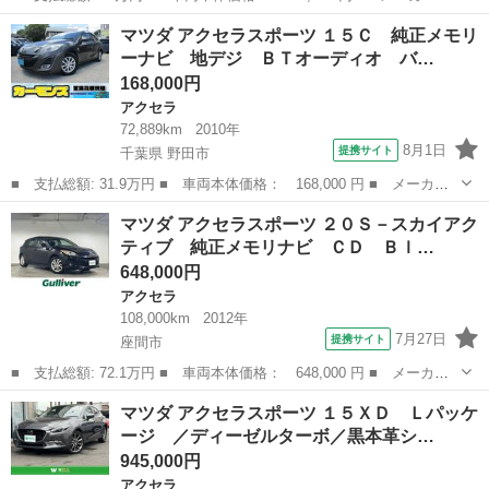
名： マツダ ■ 車種名： アクセラスポーツ ■ グレード名： Ｘ
神奈川
相模原市
アクセラ
マツダ アクセラスポーツ １５Ｃ 純正メモリ
Ｄ 車検Ｒ１０年８月まで 軽油 ６ＭＴ サンルーフ 電動ミラ
ーナビ 地デジ ＢＴオーディオ バ…
ー キーレスエント...
168,000円
アクセラ
72,889km
2010年
8月1日
提携サイト
千葉県 野田市
■ 支払総額: 31.9万円 ■ 車両本体価格： 168,000 円 ■ メーカー
名： マツダ ■ 車種名： アクセラスポーツ ■ グレード名： １
千葉
野田市
アクセラ
マツダ アクセラスポーツ ２０Ｓ－スカイアク
５Ｃ 純正メモリーナビ 地デジ ＢＴオーディオ バックカメラ
ティブ 純正メモリナビ ＣＤ Ｂｌ…
ＥＴＣ キー...
648,000円
アクセラ
108,000km
2012年
7月27日
提携サイト
座間市
■ 支払総額: 72.1万円 ■ 車両本体価格： 648,000 円 ■ メーカー
名： マツダ ■ 車種名： アクセラスポーツ ■ グレード名： ２
神奈川
座間市
アクセラ
マツダ アクセラスポーツ １５ＸＤ Ｌパッケ
０Ｓ－スカイアクティブ 純正メモリナビ ＣＤ Ｂｌｕｅｔｏｏｔ
ージ ／ディーゼルターボ／黒本革シ…
ｈ ＦＭ Ａ...
945,000円
アクセラ