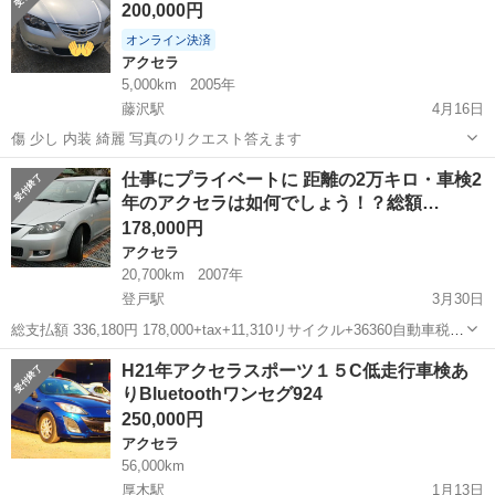
200,000円
フ ドラレコ 電動...
オンライン決済
アクセラ
5,000km
2005年
藤沢駅
4月16日
傷 少し 内装 綺麗 写真のリクエスト答えます
神奈川
藤沢市
藤沢駅
アクセラ
走行距離
仕事にプライベートに 距離の2万キロ・車検2
年のアクセラは如何でしょう！？総額…
178,000円
アクセラ
20,700km
2007年
登戸駅
3月30日
総支払額 336,180円 178,000+tax+11,310リサイクル+36360自動車税
+11,000登録代行+法定点検12,000+69,710車検 ※神奈川県・東京都内
神奈川
川崎市
登戸駅
アクセラ
車両
H21年アクセラスポーツ１５C低走行車検あ
のお見積りとなります ※...
りBluetoothワンセグ924
250,000円
アクセラ
56,000km
厚木駅
1月13日