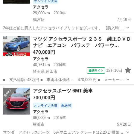
オンライン決済
アクセラ
29,000km
2019年
鴨宮駅
7月19日
2年ほど前に購入したアクセラハイブリッドセダンです。 【購入時価
格】1800000ぐらい 【傷などの状態】とくに目立った傷はありませ
神奈川
小田原市
鴨宮駅
アクセラ
セダン
マツダ アクセラスポーツ ２３Ｓ 純正ＤＶＤ
ん。 【アピールポイント】状態はいいのでまだまだ使えます！ 【希望
ナビ エアコン パワステ パワーウ…
取引場所】どこでも、でき...
470,000円
アクセラ
40,761km
2004年
12月10日
提携サイト
埼玉県 蓮田市
■ 支払総額: 48万円 ■ 車両本体価格： 470,000 円 ■ メーカー
名： マツダ ■ 車種名： アクセラスポーツ ■ グレード名： ２
埼玉
蓮田市
アクセラ
アクセラスポーツ 6MT 美車
３Ｓ 純正ＤＶＤナビ エアコン パワステ パワーウインド キー
700,000円
レス サイドエア...
オンライン決済
配送可
アクセラ
86,000km
2015年
横浜市
5月20日
マツダ アクセラスポーツ 6速マニュアル グレードは2.2XD 排気量