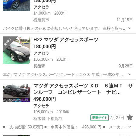
180,000円
アクセラ
14,000km
2008年
横須賀市
11月15日
バイクに乗り換えのために売却したいと考えています。 車検も取った
ばかりでタイヤの山もあります。
神奈川
横須賀市
アクセラ
15インチ
H22 マツダ アクセラスポーツ
180,000円
アクセラ
185,300km
2010年
長後駅
9月28日
車名: マツダ アクセラスポーツ グレード : ２０Ｓ 年式 : 平成22年 型
式 : BLEFW 排気量: 2,000cc 走行距離: 185300 kms シフト AT...
神奈川
藤沢市
長後駅
アクセラ
走行距離
マツダ アクセラスポーツ ＸＤ ６速ＭＴ サ
ンルーフ コンビレザーシート ナビ…
498,000円
アクセラ
198,000km
2016年
7月27日
提携サイト
栃木県 下都賀郡
■ 支払総額: 59.8万円 ■ 車両本体価格： 498,000 円 ■ メーカー
名： マツダ ■ 車種名： アクセラスポーツ ■ グレード名： Ｘ
栃木
下都賀郡
アクセラ