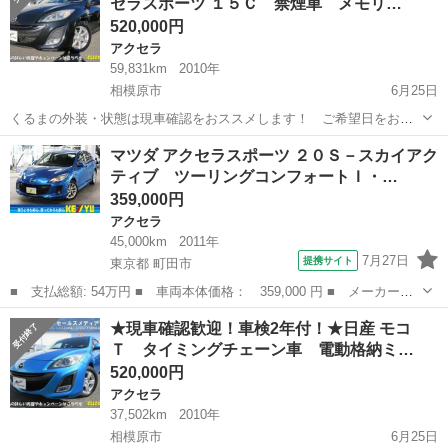
セラスポーツ １５Ｃ 禁煙車 メモリ…
520,000円
アクセラ
59,831km
2010年
相模原市
6月25日
くるまの外装・状態は現車確認をおススメします！ ご希望日をお問
合せください。 ◎分割OK！オートローン取り扱い ■ 支払総額: 52万
神奈川
相模原市
アクセラ
Bluetooth
マツダ アクセラスポーツ ２０Ｓ－スカイアク
円 ■ 車両本体価格： 348,000 円 ■ メーカー名： マツダ ■ 車
ティブ ツーリングコンフォートＩ・…
種...
359,000円
アクセラ
45,000km
2011年
7月27日
提携サイト
東京都 町田市
■ 支払総額: 54万円 ■ 車両本体価格： 359,000 円 ■ メーカー
名： マツダ ■ 車種名： アクセラスポーツ ■ グレード名： ２
東京
町田市
アクセラ
★現車確認歓迎！車検2年付！★日産 モコ
０Ｓ－スカイアクティブ ツーリングコンフォートＩ・ＩＩパッケー
Ｔ タイミングチェーン車 電動格納ミ…
ジ ＥＴＣ ＢＳ...
520,000円
アクセラ
37,502km
2010年
相模原市
6月25日