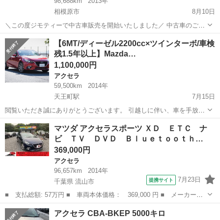
98,688km
2013年
相模原市
8月10日
＼この度ジモティーで中古車販売を開始いたしました／ 中古車のご購
入を検討しているが、個人間での取引が不安という方❗❗❗ 中古車を相場
神奈川
相模原市
アクセラ
教習車
【6MT/ディーゼル2200cc×ツインターボ/車検
より格安で購入したいという方必見❗❗❗
残1.5年以上】Mazda…
☆★☆★☆★☆★☆★☆★☆★☆★☆★☆...
1,100,000円
アクセラ
59,500km
2014年
天王町駅
7月15日
閲覧いただき誠にありがとうございます。 引越しに伴い、車を手放す
ことになりましたので掲載いたします。できる限り実車確認可能な方
神奈川
横浜市
天王町駅
アクセラ
ツインターボ
マツダ アクセラスポーツ ＸＤ ＥＴＣ ナ
にお譲りできればと存じます。 【車の紹介】 特徴は主に下記3点で
ビ ＴＶ ＤＶＤ Ｂｌｕｅｔｏｏｔｈ…
す。 ①運転好きにピッタリのビッ...
369,000円
アクセラ
96,657km
2014年
7月23日
提携サイト
千葉県 流山市
■ 支払総額: 57万円 ■ 車両本体価格： 369,000 円 ■ メーカー
名： マツダ ■ 車種名： アクセラスポーツ ■ グレード名： Ｘ
千葉
流山市
アクセラ
アクセラ CBA-BKEP 5000キロ
Ｄ ＥＴＣ ナビ ＴＶ ＤＶＤ Ｂｌｕｅｔｏｏｔｈ サンルー