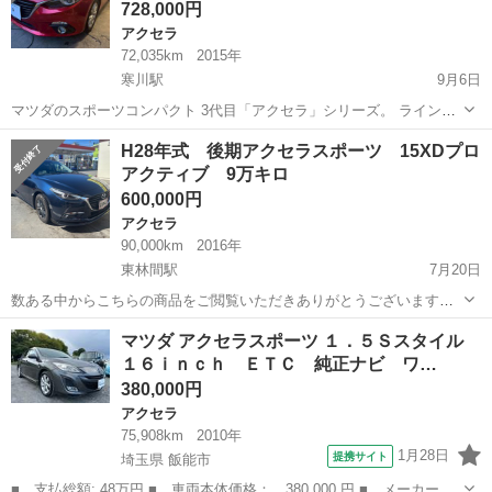
728,000円
アクセラ
72,035km
2015年
寒川駅
9月6日
マツダのスポーツコンパクト 3代目「アクセラ」シリーズ。 ラインア
ップには、5ドアハッチバック「アクセラスポーツ」、4ドアセダン
神奈川
藤沢市
寒川駅
アクセラ
車両
H28年式 後期アクセラスポーツ 15XDプロ
「アクセラ」、チューニングスポーツ「マツダスピードアクセラ」、
アクティブ 9万キロ
そしてハイブリッドモデル「アクセ...
600,000円
アクセラ
90,000km
2016年
東林間駅
7月20日
数ある中からこちらの商品をご閲覧いただきありがとうございます。
H28年式のアクセラスポーツです！ 型式はLDA-BMLFS グレードは
神奈川
相模原市
東林間駅
アクセラ
ミッション
マツダ アクセラスポーツ １．５Ｓスタイル
15xd プロアクティブ 走行距89500km シフトはオートマです！ 主な装
１６ｉｎｃｈ ＥＴＣ 純正ナビ ワ…
備一覧...
380,000円
アクセラ
75,908km
2010年
1月28日
提携サイト
埼玉県 飯能市
■ 支払総額: 48万円 ■ 車両本体価格： 380,000 円 ■ メーカー