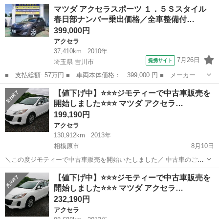
ぜいお問合せください。 こちらの車両はジモティーが販売していま
神奈川
相模原市
アクセラ
車両
マツダ アクセラスポーツ １．５Ｓスタイル
す。 分割払いも、ジモティー内で審査を行うので、過去の他社での滞
春日部ナンバー乗出価格／全車整備付…
納歴は関係なくご利用いただけます...
399,000円
アクセラ
37,410km
2010年
7月26日
提携サイト
埼玉県 吉川市
■ 支払総額: 57万円 ■ 車両本体価格： 399,000 円 ■ メーカー
名： マツダ ■ 車種名： アクセラスポーツ ■ グレード名：
埼玉
吉川市
アクセラ
【値下げ中】⭐⭐⭐ジモティーで中古車販売を
１．５Ｓスタイル 春日部ナンバー乗出価格／全車整備付／全車クリ
開始しました⭐⭐⭐ マツダ アクセラ…
ーニング済／禁煙車...
199,190円
アクセラ
130,912km
2013年
相模原市
8月10日
＼この度ジモティーで中古車販売を開始いたしました／ 中古車のご購
入を検討しているが、個人間での取引が不安という方❗❗❗ 中古車を相場
神奈川
相模原市
アクセラ
教習車
【値下げ中】⭐⭐⭐ジモティーで中古車販売を
より格安で購入したいという方必見❗❗❗
開始しました⭐⭐⭐ マツダ アクセラ…
☆★☆★☆★☆★☆★☆★☆★☆★☆★☆...
232,190円
アクセラ