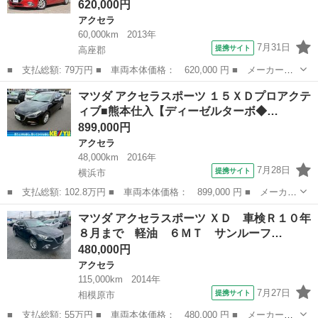
620,000円
アクセラ
60,000km
2013年
7月31日
提携サイト
高座郡
■ 支払総額: 79万円 ■ 車両本体価格： 620,000 円 ■ メーカー
名： マツダ ■ 車種名： アクセラスポーツ ■ グレード名： １
神奈川
高座郡
アクセラ
マツダ アクセラスポーツ １５ＸＤプロアクテ
５Ｓ 純正ＳＤナビフルセグＤＶＤ再生バックカメラ アイドリング
ィブ■熊本仕入【ディーゼルターボ◆…
ストップ スマー...
899,000円
アクセラ
48,000km
2016年
7月28日
提携サイト
横浜市
■ 支払総額: 102.8万円 ■ 車両本体価格： 899,000 円 ■ メーカー
名： マツダ ■ 車種名： アクセラスポーツ ■ グレード名： １
神奈川
横浜市
アクセラ
マツダ アクセラスポーツ ＸＤ 車検Ｒ１０年
５ＸＤプロアクティブ■熊本仕入【ディーゼルターボ◆禁煙◆ 純正ナ
８月まで 軽油 ６ＭＴ サンルーフ…
ビ◆衝突...
480,000円
アクセラ
115,000km
2014年
7月27日
提携サイト
相模原市
■ 支払総額: 55万円 ■ 車両本体価格： 480,000 円 ■ メーカー