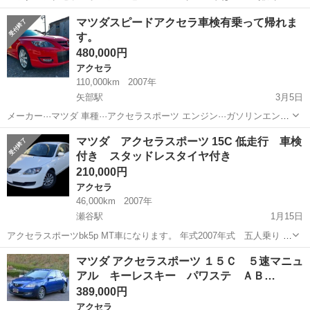
は2200ccです 年式は2015年式です 走行距離は86000km 車検なし、抹
神奈川
横浜市
アクセラ
走行距離
マツダスピードアクセラ車検有乗って帰れま
消状態 ・セールスポイント ハーフレザーシート サンルーフ セーフ...
す。
480,000円
アクセラ
110,000km
2007年
矢部駅
3月5日
メーカー···マツダ 車種···アクセラスポーツ エンジン···ガソリンエンジ
ン 外装写真に見えてる通り大きな目立つ傷凹みは無いです。 エンジン
神奈川
相模原市
矢部駅
アクセラ
エンジン
マツダ アクセラスポーツ 15C 低走行 車検
調子良いです。走行距離乗られてるから安く出品しています。 この距
付き スタッドレスタイヤ付き
離でもこ...
210,000円
アクセラ
46,000km
2007年
瀬谷駅
1月15日
アクセラスポーツbk5p MT車になります。 年式2007年式 五人乗り 車
検 令和6年5月 走行距離4.6万キロ 修復歴なし 現車確認可能です。 現
神奈川
横浜市
瀬谷駅
アクセラ
走行距離
マツダ アクセラスポーツ １５Ｃ ５速マニュ
在足に使っておりますので走行距離増えます。 燃費良好。（高速使用
アル キーレスキー パワステ ＡＢ…
時19キロ...
389,000円
アクセラ