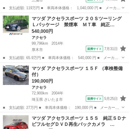
三浦市
■ 支払総額: 119万円 ■ 車両本体価格： 1,040,000 円 ■ メーカー
名： マツダ ■ 車種名： アクセラスポーツ ■ グレード名： １
神奈川
三浦市
アクセラ
マツダ アクセラスポーツ ２０Ｓツーリング
５Ｓ プロアクティブ メーカーナビ ３６０°ビューモニターＣＤ／
Ｌパッケージ 禁煙車 ＭＴ車 純正…
ＤＶＤ ...
540,000円
アクセラ
99,796km
2014年
7月31日
提携サイト
厚木市
■ 支払総額: 65.9万円 ■ 車両本体価格： 540,000 円 ■ メーカー
名： マツダ ■ 車種名： アクセラスポーツ ■ グレード名： ２
神奈川
厚木市
アクセラ
マツダ アクセラスポーツ １５Ｆ （車検整備
０Ｓツーリング Ｌパッケージ 禁煙車 ＭＴ車 純正ナビ 衝突軽
付）
減装置 レー...
190,000円
アクセラ
72,900km
2004年
5月25日
提携サイト
埼玉県 さいたま市
■ 支払総額: 27万円 ■ 車両本体価格： 190,000 円 ■ メーカー
名： マツダ ■ 車種名： アクセラスポーツ ■ グレード名： １
埼玉
さいたま市
アクセラ
マツダ アクセラスポーツ １５Ｓ 純正ＳＤナ
５Ｆ ■ 排気量： 1500cc ■ ドア枚数： 5D ■ ミッション： AT...
ビフルセグＤＶＤ再生バックカメラ …