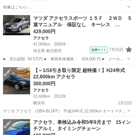
画像はこちら↓
https://www.carsensor.net/usedcar/detail/VU5171535704/index.html?
神奈川
厚木市
厚木駅
アクセラ
車両
マツダ アクセラスポーツ １５Ｆ ２ＷＤ ５
TRCD=200002&RESTID=CS211800 アクセラスポー...
速マニュアル 保証なし キーレス …
429,000円
アクセラ
47,000km
2005年
7月31日
提携サイト
埼玉県 春日部市
■ 支払総額: 58.5万円 ■ 車両本体価格： 429,000 円 ■ メーカー
名： マツダ ■ 車種名： アクセラスポーツ ■ グレード名： １
埼玉
春日部市
アクセラ
【～1/16引き取り限定 超特価！】H24年式
５Ｆ ２ＷＤ ５速マニュアル 保証なし キーレス オートライ
22,600km アクセラ
ト ＥＴＣ ■...
300,000円
アクセラ
22,600km
2012年
横浜市
1月12日
マツダ アクセラ （DBA-BL5FP） 平成24年式 22,600km オートマチッ
ク ガソリン車 ブラック 車検の有効期間満了日：令和3年1月16日 車好
神奈川
横浜市
アクセラ
車両
アクセラ、車検込み令和5年9月まで 15イン
きの知人が高齢となり、「免許返納」という一大決心...
チアルミ、タイミングチェーン