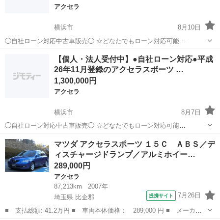
アクセラ
横浜市
8月10日
◯自社ローン対応中古車販売◯ ☆どなたでもローン対応可能
☆ １、勤続年数の短い方や自営業の方 ２、パートを
神奈川
横浜市
アクセラ
車両
【個人・法人受付中】●自社ローン対応●平成
される主婦の方や派遣社員の方 ３、自己破産等をされた方やロ
26年11月登録のアクセラスポーツ …
ーンが組めない方 ４、他...
1,300,000円
アクセラ
横浜市
8月7日
◯自社ローン対応中古車販売◯ ☆どなたでもローン対応可能
☆ １、勤続年数の短い方や自営業の方 ２、パートを
神奈川
横浜市
アクセラ
車両
マツダ アクセラスポーツ １５Ｃ ＡＢＳ／デ
される主婦の方や派遣社員の方 ３、自己破産等をされた方やローンが
ィスチャージドランプ／アルミホイー…
組めない方 ４、他...
289,000円
アクセラ
87,213km
2007年
7月26日
提携サイト
埼玉県 比企郡
■ 支払総額: 41.2万円 ■ 車両本体価格： 289,000 円 ■ メーカー