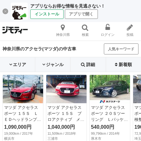
アプリならお得な情報を見逃さない！
インストール
アプリで開く
神奈川県
検索
ログイン
投稿
神奈川県のアクセラ(マツダ)の中古車
人気キーワード
エリア
ジャンル
詳細
新着順
マツダ アクセラス
マツダ アクセラス
マツダ アクセラス
マ
ポーツ １５Ｓ Ｌ
ポーツ １５Ｓ プ
ポーツ ２０Ｓツー
ポ
ＥＤヘッドランプ、
ロアクティブ メー
リング Ｌパッケー
検
電動格納式ドアミラ
カーナビ ３６０°
ジ 禁煙車 ＭＴ
1,090,000円
1,040,000円
540,000円
19
ー、リアルーフスポ
ビューモニターＣＤ
車 純正ナビ 衝突
19,000km / 2017年
11,509km / 2018年
99,796km / 2014年
72,
イラー、分割可倒式
／ＤＶＤ ＢＯＳＥ
軽減装置 レーダー
横浜市
三浦市
厚木市
埼玉