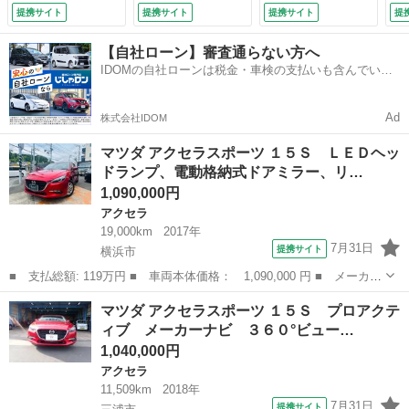
リアシート、アドバ
サウンドシステム．
クルーズ レザーシ
提携サイト
提携サイト
提携サイト
提
ンストキーレスエン
ドラレコ．ＥＴＣ
ート パワーシー
トリー、プッシュス
（車検整備付）
ト シートヒータ
【自社ローン】審査通らない方へ
タート、クルーズコ
ー ドラレコ コー
IDOMの自社ローンは税金・車検の支払いも含んでいる
ントロール、横滑り
ナーセンサー スマ
ので毎月の支払額は一定
防止装置、トラクシ
ートキー ＨＩＤヘ
ョンコントロール
ッド 純正１８イン
Ad
株式会社IDOM
（車検整備付）
チアルミ オートラ
イト （検9.6）
マツダ アクセラスポーツ １５Ｓ ＬＥＤヘッ
ドランプ、電動格納式ドアミラー、リ…
1,090,000円
アクセラ
19,000km
2017年
7月31日
提携サイト
横浜市
■ 支払総額: 119万円 ■ 車両本体価格： 1,090,000 円 ■ メーカー
名： マツダ ■ 車種名： アクセラスポーツ ■ グレード名： １
神奈川
横浜市
アクセラ
マツダ アクセラスポーツ １５Ｓ プロアクテ
５Ｓ ＬＥＤヘッドランプ、電動格納式ドアミラー、リアルーフスポ
ィブ メーカーナビ ３６０°ビュー…
イラー、分...
1,040,000円
アクセラ
11,509km
2018年
7月31日
提携サイト