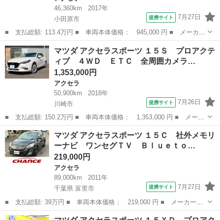
46,360km
2017年
7月27日
提携サイト
小田原市
■ 支払総額: 113.4万円 ■ 車両本体価格： 945,000 円 ■ メーカー
名： マツダ ■ 車種名： アクセラスポーツ ■ グレード名： １
神奈川
小田原市
アクセラ
マツダ アクセラスポーツ １５Ｓ プロアクテ
５ＸＤ Ｌパッケージ ／ディーゼルターボ／黒本革シート／安全装
ィブ ４ＷＤ ＥＴＣ 全周囲カメラ…
置／純正ナ...
1,353,000円
アクセラ
50,900km
2018年
7月26日
提携サイト
川崎市
■ 支払総額: 150.2万円 ■ 車両本体価格： 1,353,000 円 ■ メーカ
ー名： マツダ ■ 車種名： アクセラスポーツ ■ グレード名：
神奈川
川崎市
アクセラ
マツダ アクセラスポーツ １５Ｃ 社外メモリ
１５Ｓ プロアクティブ ４ＷＤ ＥＴＣ 全周囲カメラ ナビ Ｔ
ーナビ ワンセグＴＶ Ｂｌｕｅｔｏ…
Ｖ クリ...
219,000円
アクセラ
89,000km
2011年
7月27日
提携サイト
千葉県 富里市
■ 支払総額: 39万円 ■ 車両本体価格： 219,000 円 ■ メーカー
名： マツダ ■ 車種名： アクセラスポーツ ■ グレード名： １
千葉
富里市
アクセラ