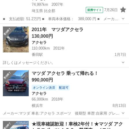
74,997km
2007年
7月26日
提携サイト
埼玉県 比企郡
■ 支払総額: 51.2万円 ■ 車両本体価格： 389,000 円 ■ メーカー
名： マツダ ■ 車種名： アクセラスポーツ ■ グレード名： １
埼玉
比企郡
アクセラ
2011年 マツダアクセラ
５Ｃ ５速マニュアル キーレスキー パワステ ＡＢＳ パワーウ
130,000円
ィンドウ オ...
アクセラ
110,000km
2011年
番田駅
1月7日
詳しくはメッセージください。
神奈川
厚木市
番田駅
アクセラ
マツダアクセラ
マツダ アクセラ 乗って帰れる！
990,000円
オンライン決済
配送可
アクセラ
66,000km
2018年
横浜市
8月13日
メーカー:マツダ 車名:アクセラ スポーツ 後期型 車歴:自家用 グレー
ド:22XD LパッケージAWD (4WD) 排気量:2200cc ディーゼルターボ 年
神奈川
横浜市
アクセラ
ディーゼル
★現車確認歓迎！車検2年付！★マツダ アク
式:2018 走行:66000km 色:赤 シフト:6MT 燃料...